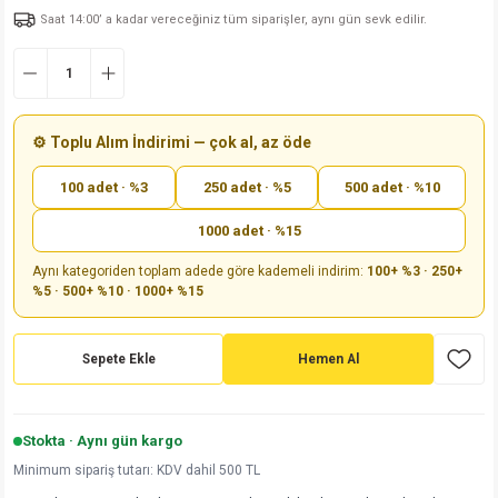
Saat 14:00’ a kadar vereceğiniz tüm siparişler, aynı gün sevk edilir.
md
risi
Klemens 180C
nsatör
erisi
renç %5 2W
Kılıf
risi
Klemens 90C
atör
risi
enç 1/8w
Kılıf
i
satör
risi
enç %1 1/2W
k kapasitör
⚙️ Toplu Alım İndirimi — çok al, az öde
100 adet · %3
250 adet · %5
500 adet · %10
si
atör
risi
enç %1 1/4W
1000 adet · %15
si
tör
risi
renç 1/2W
ad
iyot
Aynı kategoriden toplam adede göre kademeli indirim:
100+ %3 · 250+
%5 · 500+ %10 · 1000+ %15
si
atör
Serisi
renç 10W
isi
satör
Serisi
enç 1W
r 1206 Kılıf
Sepete Ekle
Hemen Al
 Serisi,45 Serisi
atör
Serisi
renç 20W
 1206 Kılıf - 25 Adet
iyot
Stokta · Aynı gün kargo
risi
tör
isi
enç 2W
 402 Kılıf
Minimum sipariş tutarı: KDV dahil 500 TL