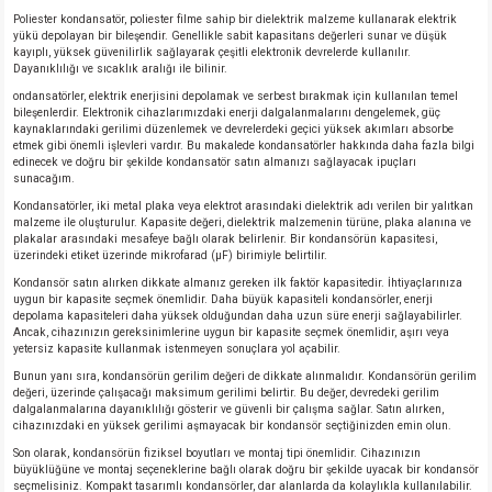
Poliester kondansatör, poliester filme sahip bir dielektrik malzeme kullanarak elektrik
yükü depolayan bir bileşendir. Genellikle sabit kapasitans değerleri sunar ve düşük
kayıplı, yüksek güvenilirlik sağlayarak çeşitli elektronik devrelerde kullanılır.
Dayanıklılığı ve sıcaklık aralığı ile bilinir.
ondansatörler, elektrik enerjisini depolamak ve serbest bırakmak için kullanılan temel
bileşenlerdir. Elektronik cihazlarımızdaki enerji dalgalanmalarını dengelemek, güç
kaynaklarındaki gerilimi düzenlemek ve devrelerdeki geçici yüksek akımları absorbe
etmek gibi önemli işlevleri vardır. Bu makalede kondansatörler hakkında daha fazla bilgi
edinecek ve doğru bir şekilde kondansatör satın almanızı sağlayacak ipuçları
sunacağım.
Kondansatörler, iki metal plaka veya elektrot arasındaki dielektrik adı verilen bir yalıtkan
malzeme ile oluşturulur. Kapasite değeri, dielektrik malzemenin türüne, plaka alanına ve
plakalar arasındaki mesafeye bağlı olarak belirlenir. Bir kondansörün kapasitesi,
üzerindeki etiket üzerinde mikrofarad (μF) birimiyle belirtilir.
Kondansör satın alırken dikkate almanız gereken ilk faktör kapasitedir. İhtiyaçlarınıza
uygun bir kapasite seçmek önemlidir. Daha büyük kapasiteli kondansörler, enerji
depolama kapasiteleri daha yüksek olduğundan daha uzun süre enerji sağlayabilirler.
Ancak, cihazınızın gereksinimlerine uygun bir kapasite seçmek önemlidir, aşırı veya
yetersiz kapasite kullanmak istenmeyen sonuçlara yol açabilir.
Bunun yanı sıra, kondansörün gerilim değeri de dikkate alınmalıdır. Kondansörün gerilim
değeri, üzerinde çalışacağı maksimum gerilimi belirtir. Bu değer, devredeki gerilim
dalgalanmalarına dayanıklılığı gösterir ve güvenli bir çalışma sağlar. Satın alırken,
cihazınızdaki en yüksek gerilimi aşmayacak bir kondansör seçtiğinizden emin olun.
Son olarak, kondansörün fiziksel boyutları ve montaj tipi önemlidir. Cihazınızın
büyüklüğüne ve montaj seçeneklerine bağlı olarak doğru bir şekilde uyacak bir kondansör
seçmelisiniz. Kompakt tasarımlı kondansörler, dar alanlarda da kolaylıkla kullanılabilir.