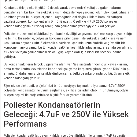
işleyişinde hayati bir işlev üstleniyor.
si
ansatör
 Kılıf
Kondansatörler, elektrik yükünü depolayarak devrelerdeki voltaj dalgalanmalarını
dengeler, yani bir bakıma elektrik akışını düzenlemeye yardımcı olur. Elektronik cihazların
si
a Tipi Kondansatör
 Kılıf
kalbinde yatan bu bileşenler, enerji kaynağında ani değişikliklere karşı bir tampon
vazifesi görerek, komponentlerin ömrünü uzatır. Özellikle 4.7uF 250V polyester
kondansatör, geniş bir voltaj aralığında çalışabilme yeteneğiyle dikkat çekiyor.
risi
Tipi Kondansatör
 Kılıf
Poliester malzemesi, elektriksel yalıtkanlık özelliği ve çevresel etkilere karşı dayanıklılığı
ile bilinir. Bu nedenle, polyester kondansatörler genellikle yüksek sıcaklıklara ve nem
koşullarına dayanaklıdır. Elektronik cihazların içesinde uzun ömürlü ve güvenilir bir
si
nsatör
 Kılıf
komponent arıyorsanız, bu tür kondansatörler kesinlikle adaylarınız arasında yer almalı.
Yüksek voltajda çalışabilmesi de onu güç kaynakları için ideal bir seçenek haline
getiriyor.
si
r 1206 Kılıf
Kılıf
Bu kondansatörlerin birçok uygulama alanı var. Ses sistemlerinden güç kaynaklarına,
hatta motor kontrol devrelerine kadar pek çok yerde karşınıza çıkabiliyorlar. Düşünün şu
an müziği daha temiz bir şekilde dinliyorsanız, belki de arka planda bu küçük ama etkili
si
 402 Kılıf
Kılıf
kondansatör çalışıyordur.
Eğer siz de elektronik projelerinizi bir üst seviyeye taşımak istiyorsanız, 4.7uF 250V
polyester kondansatör ile uyum sağlamak, akıllıca bir adım olabilir! Unutmayın, doğru
isi
 603 Kılıf
Kılıf
bileşen seçimi ile projelerinizde büyük farklar yaratabilirsiniz.
Poliester Kondansatörlerin
si
 805 Kılıf
5W
Geleceği: 4.7uF ve 250V ile Yüksek
Performans
isi
nsatör
W
Poliester kondansatörler, dayanıklılıkları ve güvenilirlikleri ile tanınır. 4.7uF kapasite,
si
atör
W