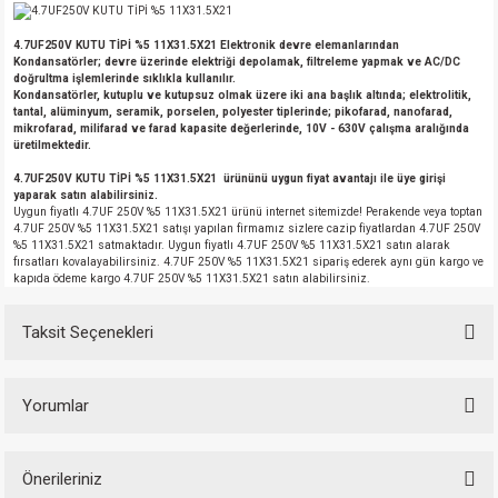
4.7UF250V KUTU TİPİ %5 11X31.5X21 Elektronik devre elemanlarından
Kondansatörler; devre üzerinde elektriği depolamak, filtreleme yapmak ve AC/DC
doğrultma işlemlerinde sıklıkla kullanılır.
Kondansatörler, kutuplu ve kutupsuz olmak üzere iki ana başlık altında; elektrolitik,
tantal, alüminyum, seramik, porselen, polyester tiplerinde; pikofarad, nanofarad,
mikrofarad, milifarad ve farad kapasite değerlerinde, 10V - 630V çalışma aralığında
üretilmektedir.
4.7UF250V KUTU TİPİ %5 11X31.5X21 ürününü uygun fiyat avantajı ile üye girişi
yaparak satın alabilirsiniz.
Uygun fiyatlı 4.7UF 250V %5 11X31.5X21 ürünü internet sitemizde! Perakende veya toptan
4.7UF 250V %5 11X31.5X21 satışı yapılan firmamız sizlere cazip fiyatlardan 4.7UF 250V
%5 11X31.5X21 satmaktadır. Uygun fiyatlı 4.7UF 250V %5 11X31.5X21 satın alarak
fırsatları kovalayabilirsiniz. 4.7UF 250V %5 11X31.5X21 sipariş ederek aynı gün kargo ve
kapıda ödeme kargo 4.7UF 250V %5 11X31.5X21 satın alabilirsiniz.
Taksit Seçenekleri
Yorumlar
Önerileriniz
Bu ürüne ilk yorumu siz yapın!