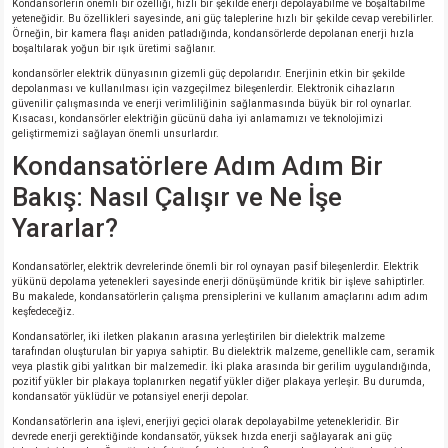
Kondansörlerin önemli bir özelliği, hızlı bir şekilde enerji depolayabilme ve boşaltabilme
yeteneğidir. Bu özellikleri sayesinde, ani güç taleplerine hızlı bir şekilde cevap verebilirler.
Örneğin, bir kamera flaşı aniden patladığında, kondansörlerde depolanan enerji hızla
boşaltılarak yoğun bir ışık üretimi sağlanır.
kondansörler elektrik dünyasının gizemli güç depolarıdır. Enerjinin etkin bir şekilde
depolanması ve kullanılması için vazgeçilmez bileşenlerdir. Elektronik cihazların
güvenilir çalışmasında ve enerji verimliliğinin sağlanmasında büyük bir rol oynarlar.
Kısacası, kondansörler elektriğin gücünü daha iyi anlamamızı ve teknolojimizi
geliştirmemizi sağlayan önemli unsurlardır.
Kondansatörlere Adım Adım Bir
Bakış: Nasıl Çalışır ve Ne İşe
Yararlar?
Kondansatörler, elektrik devrelerinde önemli bir rol oynayan pasif bileşenlerdir. Elektrik
yükünü depolama yetenekleri sayesinde enerji dönüşümünde kritik bir işleve sahiptirler.
Bu makalede, kondansatörlerin çalışma prensiplerini ve kullanım amaçlarını adım adım
keşfedeceğiz.
Kondansatörler, iki iletken plakanın arasına yerleştirilen bir dielektrik malzeme
tarafından oluşturulan bir yapıya sahiptir. Bu dielektrik malzeme, genellikle cam, seramik
veya plastik gibi yalıtkan bir malzemedir. İki plaka arasında bir gerilim uygulandığında,
pozitif yükler bir plakaya toplanırken negatif yükler diğer plakaya yerleşir. Bu durumda,
kondansatör yüklüdür ve potansiyel enerji depolar.
Kondansatörlerin ana işlevi, enerjiyi geçici olarak depolayabilme yetenekleridir. Bir
devrede enerji gerektiğinde kondansatör, yüksek hızda enerji sağlayarak ani güç