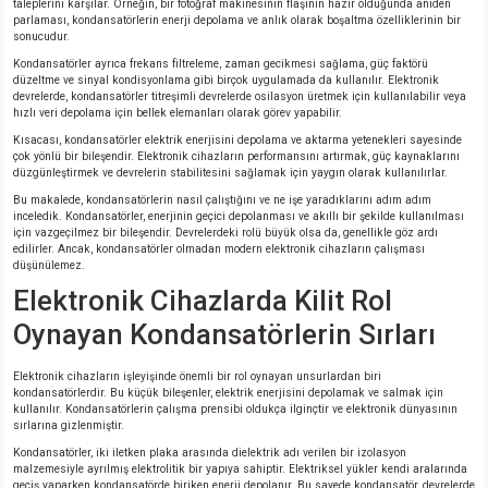
taleplerini karşılar. Örneğin, bir fotoğraf makinesinin flaşının hazır olduğunda aniden
parlaması, kondansatörlerin enerji depolama ve anlık olarak boşaltma özelliklerinin bir
sonucudur.
Kondansatörler ayrıca frekans filtreleme, zaman gecikmesi sağlama, güç faktörü
düzeltme ve sinyal kondisyonlama gibi birçok uygulamada da kullanılır. Elektronik
devrelerde, kondansatörler titreşimli devrelerde osilasyon üretmek için kullanılabilir veya
hızlı veri depolama için bellek elemanları olarak görev yapabilir.
Kısacası, kondansatörler elektrik enerjisini depolama ve aktarma yetenekleri sayesinde
çok yönlü bir bileşendir. Elektronik cihazların performansını artırmak, güç kaynaklarını
düzgünleştirmek ve devrelerin stabilitesini sağlamak için yaygın olarak kullanılırlar.
Bu makalede, kondansatörlerin nasıl çalıştığını ve ne işe yaradıklarını adım adım
inceledik. Kondansatörler, enerjinin geçici depolanması ve akıllı bir şekilde kullanılması
için vazgeçilmez bir bileşendir. Devrelerdeki rolü büyük olsa da, genellikle göz ardı
edilirler. Ancak, kondansatörler olmadan modern elektronik cihazların çalışması
düşünülemez.
Elektronik Cihazlarda Kilit Rol
Oynayan Kondansatörlerin Sırları
Elektronik cihazların işleyişinde önemli bir rol oynayan unsurlardan biri
kondansatörlerdir. Bu küçük bileşenler, elektrik enerjisini depolamak ve salmak için
kullanılır. Kondansatörlerin çalışma prensibi oldukça ilginçtir ve elektronik dünyasının
sırlarına gizlenmiştir.
Kondansatörler, iki iletken plaka arasında dielektrik adı verilen bir izolasyon
malzemesiyle ayrılmış elektrolitik bir yapıya sahiptir. Elektriksel yükler kendi aralarında
geçiş yaparken kondansatörde biriken enerji depolanır. Bu sayede kondansatör, devrelerde