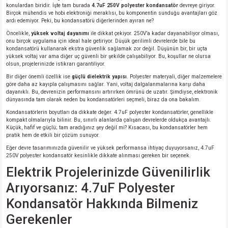
konulardan biridir. İşte tam burada
4.7uF 250V polyester kondansatör
devreye giriyor.
Birçok mühendis ve hobi elektroniği meraklısı, bu komponentin sunduğu avantajları göz
isi
ardı edemiyor. Peki, bu kondansatörü diğerlerinden ayıran ne?
Öncelikle,
yüksek voltaj dayanımı
ile dikkat çekiyor. 250V’a kadar dayanabiliyor olması,
onu birçok uygulama için ideal hale getiriyor. Düşük gerilimli devrelerde bile bu
erisi
kondansatörü kullanarak ekstra güvenlik sağlamak zor değil. Düşünün bir, bir uçta
yüksek voltaj var ama diğer uç güvenli bir şekilde çalışabiliyor. Bu, koşullar ne olursa
olsun, projelerinizde istikrarı garantiliyor.
releri
Bir diğer önemli özellik ise
güçlü dielektrik yapısı
. Polyester materyali, diğer malzemelere
göre daha az kayıpla çalışmasını sağlar. Yani, voltaj dalgalanmalarına karşı daha
dayanıklı. Bu, devrenizin performansını artırırken ömrünü de uzatır. Şimdiyse, elektronik
P MARKA)
dünyasında tam olarak neden bu kondansatörleri seçmeli, biraz da ona bakalım.
Kondansatörlerin boyutları da dikkate değer. 4.7uF polyester kondansatörler, genellikle
kompakt olmalarıyla bilinir. Bu, sınırlı alanlarda çalışan devrelerde oldukça avantajlı.
Küçük, hafif ve güçlü; tam aradığınız şey değil mi? Kısacası, bu kondansatörler hem
pratik hem de etkili bir çözüm sunuyor.
Eğer devre tasarımınızda güvenilir ve yüksek performansa ihtiyaç duyuyorsanız, 4.7uF
250V polyester kondansatör kesinlikle dikkate alınması gereken bir seçenek.
Elektrik Projelerinizde Güvenilirlik
Arıyorsanız: 4.7uF Polyester
Kondansatör Hakkında Bilmeniz
Gerekenler