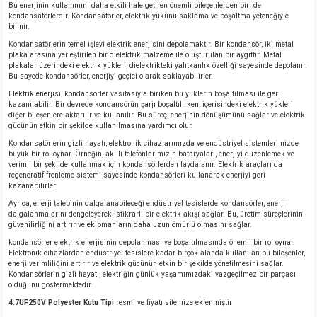
Bu enerjinin kullanımını daha etkili hale getiren önemli bileşenlerden biri de
kondansatörlerdir. Kondansatörler, elektrik yükünü saklama ve boşaltma yeteneğiyle
bilinir.
Kondansatörlerin temel işlevi elektrik enerjisini depolamaktır. Bir kondansör, iki metal
plaka arasına yerleştirilen bir dielektrik malzeme ile oluşturulan bir aygıttır. Metal
plakalar üzerindeki elektrik yükleri, dielektrikteki yalıtkanlık özelliği sayesinde depolanır.
Bu sayede kondansörler, enerjiyi geçici olarak saklayabilirler.
Elektrik enerjisi, kondansörler vasıtasıyla biriken bu yüklerin boşaltılması ile geri
kazanılabilir. Bir devrede kondansörün şarjı boşaltılırken, içerisindeki elektrik yükleri
diğer bileşenlere aktarılır ve kullanılır. Bu süreç, enerjinin dönüşümünü sağlar ve elektrik
gücünün etkin bir şekilde kullanılmasına yardımcı olur.
Kondansatörlerin gizli hayatı, elektronik cihazlarımızda ve endüstriyel sistemlerimizde
büyük bir rol oynar. Örneğin, akıllı telefonlarımızın bataryaları, enerjiyi düzenlemek ve
verimli bir şekilde kullanmak için kondansörlerden faydalanır. Elektrik araçları da
regeneratif frenleme sistemi sayesinde kondansörleri kullanarak enerjiyi geri
kazanabilirler.
Ayrıca, enerji talebinin dalgalanabileceği endüstriyel tesislerde kondansörler, enerji
dalgalanmalarını dengeleyerek istikrarlı bir elektrik akışı sağlar. Bu, üretim süreçlerinin
güvenilirliğini artırır ve ekipmanların daha uzun ömürlü olmasını sağlar.
kondansörler elektrik enerjisinin depolanması ve boşaltılmasında önemli bir rol oynar.
Elektronik cihazlardan endüstriyel tesislere kadar birçok alanda kullanılan bu bileşenler,
enerji verimliliğini artırır ve elektrik gücünün etkin bir şekilde yönetilmesini sağlar.
Kondansörlerin gizli hayatı, elektriğin günlük yaşamımızdaki vazgeçilmez bir parçası
olduğunu göstermektedir.
4.7UF250V Polyester Kutu Tipi
resmi ve fiyatı sitemize eklenmiştir