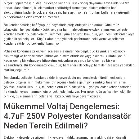
birçok uygulama için ideal bir denge sunar. Yüksek voltaj dayanımı sayesinde 250V’a
kadar ulaşabilmesi, bu elemanları endüstriyel otomasyon sistemlerinden hobi
elektroniğine kadar birçok alanda cazip hale getiriyor. Yani, onları kullanarak güvenilir
isi
bir performans elde etmek an meselesi.
Bu kondansatörler, hafif yapıları sayesinde projelerde yer kaplamaz. Günümüz
teknolojisi, her şeyi daha küçük ve daha hafif hale getirmeye odaklanmışken, poliester
si
kondansatörler bu taleplere mükemmel uyum sağlıyor. Düşünün, yeni nesil telefonlar veya
giyilebilir teknolojiler… Küçük alanlarda yüksek performans bekliyoruz ve poliester
kondansatörler bu beklentiyi karşılıyor.
isi
Poliester kondansatörler, yalnızca ses sistemlerinde değil; güç kaynakları, otomotiv
elektroniği ve hatta telekomünikasyon sistemlerinde de yaygın olarak kullanılıyor. Bu
isi
kadar geniş bir yelpazeye hitap etmeleri, onlara pazarda kendine has bir yer
kazandırıyor. Bir kondansatör düşünün; hem enerji depolayıp hem de filtrasyon yapabilen.
Harika, değil mi?
risi
Son olarak, poliester kondansatörlerin çevre dostu malzemelerden üretilmesi, onları
gelecek projeleri için mükemmel bir seçenek haline getiriyor. Yenilikçi tasarımlar ve
çevresel sürdürülebilirlik, mühendislerin kalbinde yer buluyor. poliester kondansatörler
risi
hakkında heyecanlanmak için birçok nedenimiz var. Her geçen gün gelişen teknoloji ile
birlikte, bu elemanların potansiyeli bizi büyülemeye devam edecek.
Mükemmel Voltaj Dengelemesi:
si
4.7uF 250V Polyester Kondansatör
si
Neden Tercih Edilmeli?
risi
Elektronik devrelerde güvenilirlik ve dayanıklılık, tasarımcıların aklındaki en önemli