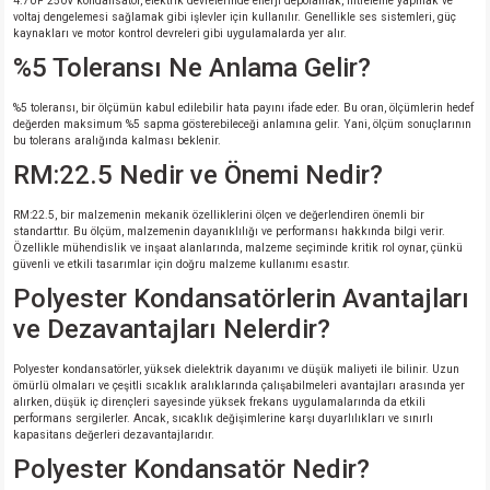
4.7UF 250V kondansatör, elektrik devrelerinde enerji depolamak, filtreleme yapmak ve
voltaj dengelemesi sağlamak gibi işlevler için kullanılır. Genellikle ses sistemleri, güç
kaynakları ve motor kontrol devreleri gibi uygulamalarda yer alır.
%5 Toleransı Ne Anlama Gelir?
%5 toleransı, bir ölçümün kabul edilebilir hata payını ifade eder. Bu oran, ölçümlerin hedef
değerden maksimum %5 sapma gösterebileceği anlamına gelir. Yani, ölçüm sonuçlarının
bu tolerans aralığında kalması beklenir.
RM:22.5 Nedir ve Önemi Nedir?
RM:22.5, bir malzemenin mekanik özelliklerini ölçen ve değerlendiren önemli bir
standarttır. Bu ölçüm, malzemenin dayanıklılığı ve performansı hakkında bilgi verir.
Özellikle mühendislik ve inşaat alanlarında, malzeme seçiminde kritik rol oynar, çünkü
güvenli ve etkili tasarımlar için doğru malzeme kullanımı esastır.
Polyester Kondansatörlerin Avantajları
ve Dezavantajları Nelerdir?
Polyester kondansatörler, yüksek dielektrik dayanımı ve düşük maliyeti ile bilinir. Uzun
ömürlü olmaları ve çeşitli sıcaklık aralıklarında çalışabilmeleri avantajları arasında yer
alırken, düşük iç dirençleri sayesinde yüksek frekans uygulamalarında da etkili
performans sergilerler. Ancak, sıcaklık değişimlerine karşı duyarlılıkları ve sınırlı
kapasitans değerleri dezavantajlarıdır.
Polyester Kondansatör Nedir?