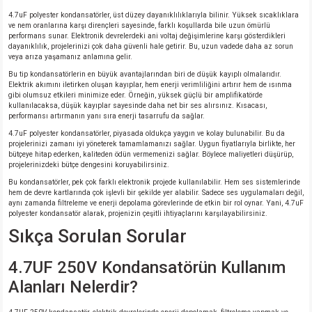
4.7uF polyester kondansatörler, üst düzey dayanıklılıklarıyla bilinir. Yüksek sıcaklıklara
ve nem oranlarına karşı dirençleri sayesinde, farklı koşullarda bile uzun ömürlü
performans sunar. Elektronik devrelerdeki ani voltaj değişimlerine karşı gösterdikleri
dayanıklılık, projelerinizi çok daha güvenli hale getirir. Bu, uzun vadede daha az sorun
veya arıza yaşamanız anlamına gelir.
Bu tip kondansatörlerin en büyük avantajlarından biri de düşük kayıplı olmalarıdır.
Elektrik akımını iletirken oluşan kayıplar, hem enerji verimliliğini artırır hem de ısınma
gibi olumsuz etkileri minimize eder. Örneğin, yüksek güçlü bir amplifikatörde
kullanılacaksa, düşük kayıplar sayesinde daha net bir ses alırsınız. Kısacası,
performansı artırmanın yanı sıra enerji tasarrufu da sağlar.
4.7uF polyester kondansatörler, piyasada oldukça yaygın ve kolay bulunabilir. Bu da
projelerinizi zamanı iyi yöneterek tamamlamanızı sağlar. Uygun fiyatlarıyla birlikte, her
bütçeye hitap ederken, kaliteden ödün vermemenizi sağlar. Böylece maliyetleri düşürüp,
projelerinizdeki bütçe dengesini koruyabilirsiniz.
Bu kondansatörler, pek çok farklı elektronik projede kullanılabilir. Hem ses sistemlerinde
hem de devre kartlarında çok işlevli bir şekilde yer alabilir. Sadece ses uygulamaları değil,
aynı zamanda filtreleme ve enerji depolama görevlerinde de etkin bir rol oynar. Yani, 4.7uF
polyester kondansatör alarak, projenizin çeşitli ihtiyaçlarını karşılayabilirsiniz.
Sıkça Sorulan Sorular
4.7UF 250V Kondansatörün Kullanım
Alanları Nelerdir?