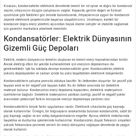
Kısacası, kondansatörler elektronik devrelerde önemli bir rol oynar ve doğru bir kondansör
seçimi, cihazınızın düzgün çalışmasını sağlar. Kapasite, gerilim değeri ve fiziksel
uyumluluk gibi faktörleri göz önünde bulundurarak, ihtiyaçlarınıza uygun bir kondansör
seçerek elektronik projelerinizde başarıya ulaşabilirsiniz. Unutmayın, kaliteli bir
kondansör doğru enerji yönetimi açısından büyük öneme sahiptir ve stabilite sağlamak
için güvenilir markalara yönelmek önemlidir.
Kondansatörler: Elektrik Dünyasının
Gizemli Güç Depoları
Elektrik, modern dünyamızın temelini oluşturan en önemli enerji kaynaklarından biridir.
Ancak elektriği etkin bir şekilde kullanabilmek için enerjinin depolanması da
gerekmektedir. İşte bu noktada devreye kondansatörler girer. Kondansatörler, elektrik
yükünü depolayabilen ve zaman içinde bu yükü boşaltabilen elektronik bileşenlerdir.
Kondansatörlerin çalışma prensibi oldukça basittir. İki iletkenden oluşurlar: bir pozitif yük
taşıyan anot ve bir negatif yük taşıyan katot. Bu iki iletken arasında bir dielektrik
materyal bulunur. Kondansörün enerji depolama kapasitesi, dielektrik materyalinin
özelliklerine bağlıdır. Dielektrik materyalinin yalıtkan özelliği, pozitif ve negatif yükler
arasındaki potansiyel farkını koruyarak enerjiyi depolamaya yardımcı olur.
Kondansatörlerin birçok farklı uygulaması vardır. Elektronik cihazlarda güç kaynağı
olarak kullanılırlar. Örneğin, bir bilgisayarın anakartında bulunan kondansörler, sabit bir
güç kaynağı sağlar ve ani voltaj dalgalanmalarını engeller. Ayrıca, elektrik motorlarında
başlatma ve durdurma işlemlerinde kullanılırlar. Kondansörler, düşük frekanslı sinyalleri
yüksek frekanslara çevirerek verimli bir enerji dönüşümü sağlayan devrelerde de yaygın
olarak kullanılır.