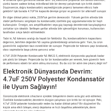
ve bırakma işlevi görmesine olanak tanır. Bu, elektronik projelerde son derece önemlidir;
si
nsatörler
ç 25W
od
çünkü bazen sadece birkaç mikrofarad bile bir devreyi çalıştırmak için kritik olabilir.
Düşünsenize, doğru kondansatörü seçmediğinizde projeniz tamamen etkisiz hale
gelebilir! İşte burada 4.7UF'lik kapasite devreye giriyor ve güvenilir bir alternatif sunuyor.
ndansatör
ç 3W
ç
Bir diğer dikkat çekici nokta, 250V’luk gerilim derecesidir. Yüksek gerilim altında bile
stabil performans sergileyen bu kondansatör, özellikle güç uygulamalarında bir hayli
kullanışlıdır. Örneğin, ses amplifikatörleri veya güç kaynağı devrelerinde karşılaştığımız
ver
d Kondansatörler
ç 4W
zorluklar için idealdir. Sertleşen şartlar altında bile işlevselliğini koruması, kullanıcıları
tarafından sıkça takdir edilmektedir.
Tabii ki, %5 tolerans aralığı da hayati bir faktördür. Bu, kondansatörlerin kapasitans
si
ansatör
ç 6W
değerinin, belirtilen değerden %5 sapma gösterebileceği anlamına gelir. Yani, bu ürün
güvenilirlik sağlarken bazı esneklikler de sunuyor. Projenizde bir tolerans payı bırakarak,
olası sapmalarla başa çıkma şansınız artar.
si
Kondansatör
ç 7W
d
4.7UF 250V Polyester Kondansatör %5 RM:22.5, elektronik dünyasında şaşılacak kadar
çok yönlü bir bileşen. Projenizde bu tür bir kondansatöre yer vererek, hem güvenilir hem
de performans odaklı bir adım atmış olursunuz. Bu da sizi bir adım öne çıkarır, değil mi?
isi
ansatör
ç 8W
Elektronik Dünyasında Devrim:
si
ster AXİAL Kondansatör
ç 9W
4.7uF 250V Polyester Kondansatör
ile Uyum Sağlayın!
risi
ndansatörler
Günümüzde elektronik cihazların içindeki bileşenlerin önemi asla göz ardı edilemez.
Özellikle kondansatörler, devrelerin düzgün çalışması için kritik bir rol oynuyor. Peki,
isi
atör
4.7uF 250V polyester kondansatör neden bu kadar dikkat çekici? Bir düşünelim! Bu
küçük ama etkili bileşen, enerji depolama ve hızlı boşaltma yetenekleriyle, devre