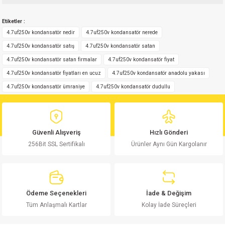
Bu ürünün fiyat bilgisi, resim, ürün açıklamalarında ve diğer konularda
Etiketler :
yetersiz gördüğünüz noktaları öneri formunu kullanarak tarafımıza
Yorum Yaz
iletebilirsiniz.
4.7uf250v kondansatör nedir
4.7uf250v kondansatör nerede
Görüş ve önerileriniz için teşekkür ederiz.
4.7uf250v kondansatör satış
4.7uf250v kondansatör satan
4.7uf250v kondansatör satan firmalar
4.7uf250v kondansatör fiyat
Ürün resmi kalitesiz, bozuk veya görüntülenemiyor.
4.7uf250v kondansatör fiyatları en ucuz
4.7uf250v kondansatör anadolu yakası
Ürün açıklamasında eksik bilgiler bulunuyor.
4.7uf250v kondansatör ümraniye
4.7uf250v kondansatör dudullu
Ürün bilgilerinde hatalar bulunuyor.
Ürün fiyatı diğer sitelerden daha pahalı.
Bu ürüne benzer farklı alternatifler olmalı.
Güvenli Alışveriş
Hızlı Gönderi
256Bit SSL Sertifikalı
Ürünler Aynı Gün Kargolanır
Gönder
Ödeme Seçenekleri
İade & Değişim
Tüm Anlaşmalı Kartlar
Kolay İade Süreçleri