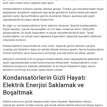
anlık veya sürekli enerji sağlama işlevi görür.
Kondansatörlerin kullanım alanları oldukça geniştir. Örneğin, güç kaynaklarındaki düşük
dalgalanma seviyelerini sağlamak veya darbe genliklerini kontrol etmek gibi önemli
görevleri vardır. Ayrıca filtreleme, gerilim düzenleme, frekans ayarlama gibi çeşitli
uygulamalarda da yaygın olarak kullanılırlar.
Bir diğer sır ise kondansatörlerin farklı tiplerinin olmasıdır. Seramik kondansatörler
küçük boyutları, yüksek hassasiyetleri ve hızlı tepki süreleriyle bilinir. Elektrolitik
kondansatörler ise büyük kapasiteleri ve düşük maliyetleriyle tercih edilir. Tantal
kondansatörler ise yüksek enerji depolama kapasiteleri sayesinde taşınabilir elektronik
cihazlarda kullanılır.
Kondansatörlerin tasarımında da sırlar vardır. Kapasite, gerilim derecesi, çalışma
sıcaklığı gibi faktörlerin doğru bir şekilde dikkate alınması gerekir. Ayrıca kondansatörün
fiziksel özellikleri, devre tasarımının verimliliği üzerinde önemli bir etkiye sahiptir.
elektronik cihazlarda kilit rol oynayan kondansatörler, enerji depolayabilme yetenekleri ve
çeşitli uygulamalardaki esnek kullanımlarıyla dikkat çeker. Kondansatörlerin sırları,
elektronik dünyasının kalbinde yatmaktadır ve bu küçük bileşenlerin doğru seçimi,
devrelerin verimliliği açısından hayati öneme sahiptir.
Kondansatörlerin Gizli Hayatı:
Elektrik Enerjisi Saklamak ve
Boşaltmak
Elektrik enerjisinin günlük hayatımızdaki önemi büyüktür. Aydınlatma, iletişim,
endüstriyel işlemler ve tıbbi cihazlar gibi birçok alanda elektrik enerjisine ihtiyaç duyarız.