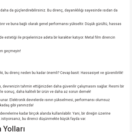
i daha da güçlendirebilirsiniz. Bu direnç, dayanıklılığı sayesinde ısıdan da
rtırır ve buna bağlı olarak genel performansı yükseltir. Düşük gürültü, hassas
 estetiği ile projelerinize adeta bir karakter katıyor. Metal film direncin
eden geçmeyin!
ki, bu direnç neden bu kadar önemli? Cevap basit: Hassasiyet ve güvenilirlik!
, devrenizin tahmin ettiğinizden daha güvenilir çalışmasını sağlar. Resmi bir
ile sonuç, daha kaliteli bir ürün ve daha az sorun demek!
m sunar. Elektronik devrelerde ısının yükselmesi, performansı olumsuz
rkadaş gibi yanınızda!
lerine kadar birçok alanda kullanılabilir. Yani, bir direğin üzerine
 istiyorsanız, bu direnci düşünmekte büyük fayda var.
 Yolları