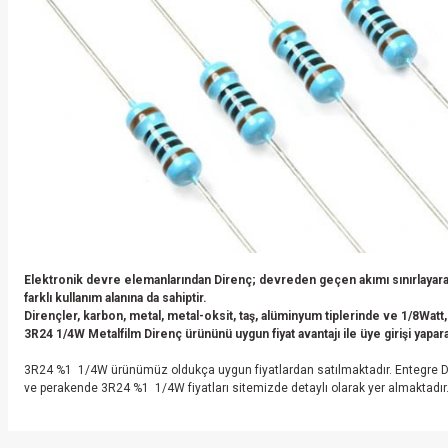
Elektronik devre elemanlarından Direnç; devreden geçen akımı sınırlayarak
farklı kullanım alanına da sahiptir.
Dirençler, karbon, metal, metal-oksit, taş, alüminyum tiplerinde ve 1/8Watt,
3R24 1/4W Metalfilm Direnç ürününü uygun fiyat avantajı ile üye girişi yaparak
3R24 %1 1/4W ürünümüz oldukça uygun fiyatlardan satılmaktadır. Entegre Dü
ve perakende 3R24 %1 1/4W fiyatları sitemizde detaylı olarak yer almaktadır