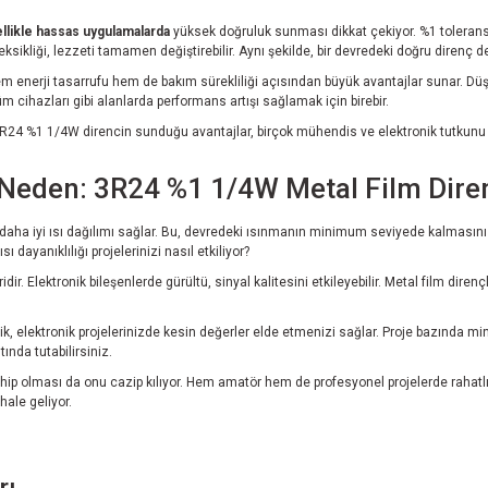
llikle hassas uygulamalarda
yüksek doğruluk sunması dikkat çekiyor. %1 tolerans i
sikliği, lezzeti tamamen değiştirebilir. Aynı şekilde, bir devredeki doğru direnç de
enerji tasarrufu hem de bakım sürekliliği açısından büyük avantajlar sunar. Düşü
m cihazları gibi alanlarda performans artışı sağlamak için birebir.
. 3R24 %1 1/4W direncin sunduğu avantajlar, birçok mühendis ve elektronik tutkunu 
5 Neden: 3R24 %1 1/4W Metal Film Dire
öre daha iyi ısı dağılımı sağlar. Bu, devredeki ısınmanın minimum seviyede kalması
sı dayanıklılığı projelerinizi nasıl etkiliyor?
dir. Elektronik bileşenlerde gürültü, sinyal kalitesini etkileyebilir. Metal film direnç
k, elektronik projelerinizde kesin değerler elde etmenizi sağlar. Proje bazında mini
ında tutabilirsiniz.
ip olması da onu cazip kılıyor. Hem amatör hem de profesyonel projelerde rahatlıkla
hale geliyor.