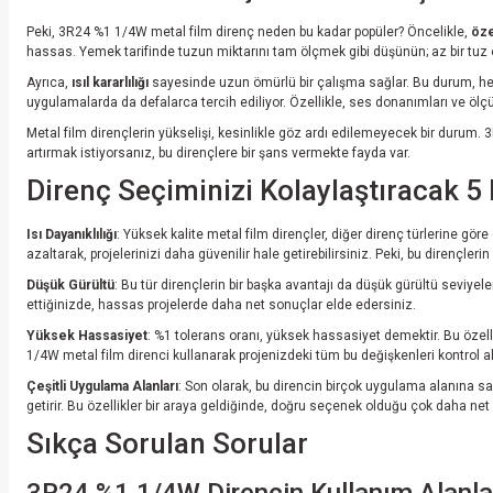
Peki, 3R24 %1 1/4W metal film direnç neden bu kadar popüler? Öncelikle,
öze
hassas. Yemek tarifinde tuzun miktarını tam ölçmek gibi düşünün; az bir tuz ek
Ayrıca,
ısıl kararlılığı
sayesinde uzun ömürlü bir çalışma sağlar. Bu durum, hem 
uygulamalarda da defalarca tercih ediliyor. Özellikle, ses donanımları ve ölçü
Metal film dirençlerin yükselişi, kesinlikle göz ardı edilemeyecek bir durum
artırmak istiyorsanız, bu dirençlere bir şans vermekte fayda var.
Direnç Seçiminizi Kolaylaştıracak 
Isı Dayanıklılığı
: Yüksek kalite metal film dirençler, diğer direnç türlerine g
azaltarak, projelerinizi daha güvenilir hale getirebilirsiniz. Peki, bu dirençlerin ı
Düşük Gürültü
: Bu tür dirençlerin bir başka avantajı da düşük gürültü seviyeleri
ettiğinizde, hassas projelerde daha net sonuçlar elde edersiniz.
Yüksek Hassasiyet
: %1 tolerans oranı, yüksek hassasiyet demektir. Bu özelli
1/4W metal film direnci kullanarak projenizdeki tüm bu değişkenleri kontrol alt
Çeşitli Uygulama Alanları
: Son olarak, bu direncin birçok uygulama alanına sah
getirir. Bu özellikler bir araya geldiğinde, doğru seçenek olduğu çok daha net 
Sıkça Sorulan Sorular