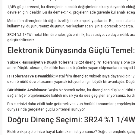
1/4W güç derecesi, bu dirençlerin sıcaklık değişimlerine karşı dayanıklı olduğ
devreler için idealdir. Bu da demektir ki, projelerinizde güvenle kullanabileceğ
Metal film dirençlerin bir diğer özelliği ise kompakt yapılarıdır. Bu, sınırlı 
kullanmayı düşünürseniz düşünün, yer kaplamadan işinizi görecek bir parça.
3R24 %1 1/4W metal film dirençler, güvenilirlik, hassasiyet ve dayanıklılık a
geliştirebilirsiniz.
Elektronik Dünyasında Güçlü Temel
Yüksek Hassasiyet ve Düşük Tolerans:
3R24 direnç, %1 toleransıyla öne çık
artırır. Düşük tolerans, özellikle hassas ölçümler yapan ekipmanlarda hayati ön
Isı Toleransı ve Dayanıklılık:
Metal film dirençler, yüksek ısıya dayanıklıdır. 1
uzun ömürlü devre tasarımı yapmak isteyenler için büyük bir avantajdır. Düşünü
Gürültünün Azaltılması:
Başka bir önemli nokta, bu dirençlerin düşük gürültü 
sağlar. Eğer projelerinizde kaliteli müzik ya da ses geçişleri arıyorsanız, bu 
Projelerinizi daha etkili hale getirmek ve uzun ömürlü tasarımlar gerçekleştir
dünyasında gerçekten güçlü bir temel sunuyor.
Doğru Direnç Seçimi: 3R24 %1 1/4W M
Elektronik projelerinize hayat katmak mı istiyorsunuz? Doğru dirençlerle çal