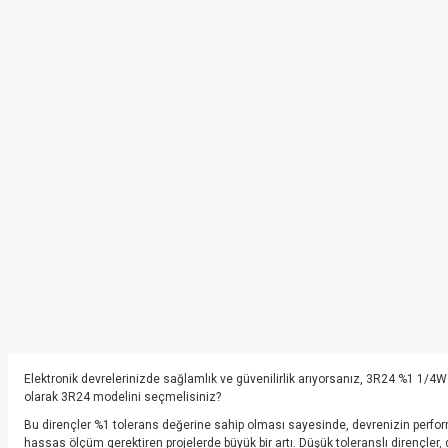
Elektronik devrelerinizde sağlamlık ve güvenilirlik arıyorsanız, 3R24 %1 1/4W m
olarak 3R24 modelini seçmelisiniz?
Bu dirençler %1 tolerans değerine sahip olması sayesinde, devrenizin performansı
hassas ölçüm gerektiren projelerde büyük bir artı. Düşük toleranslı dirençler