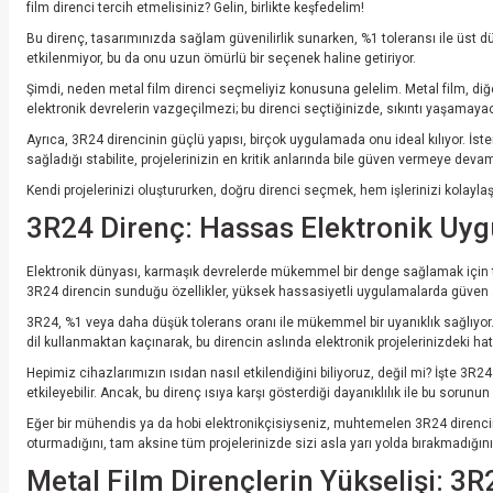
film direnci tercih etmelisiniz? Gelin, birlikte keşfedelim!
Bu direnç, tasarımınızda sağlam güvenilirlik sunarken, %1 toleransı ile üst düz
etkilenmiyor, bu da onu uzun ömürlü bir seçenek haline getiriyor.
Şimdi, neden metal film direnci seçmeliyiz konusuna gelelim. Metal film, diğer 
elektronik devrelerin vazgeçilmezi; bu direnci seçtiğinizde, sıkıntı yaşamayaca
Ayrıca, 3R24 direncinin güçlü yapısı, birçok uygulamada onu ideal kılıyor. İster
sağladığı stabilite, projelerinizin en kritik anlarında bile güven vermeye devam
Kendi projelerinizi oluştururken, doğru direnci seçmek, hem işlerinizi kolayla
3R24 Direnç: Hassas Elektronik Uy
Elektronik dünyası, karmaşık devrelerde mükemmel bir denge sağlamak için tasa
3R24 direncin sunduğu özellikler, yüksek hassasiyetli uygulamalarda güven ara
3R24, %1 veya daha düşük tolerans oranı ile mükemmel bir uyanıklık sağlıyor. 
dil kullanmaktan kaçınarak, bu direncin aslında elektronik projelerinizdeki h
Hepimiz cihazlarımızın ısıdan nasıl etkilendiğini biliyoruz, değil mi? İşte 3
etkileyebilir. Ancak, bu direnç ısıya karşı gösterdiği dayanıklılık ile bu sorun
Eğer bir mühendis ya da hobi elektronikçisiyseniz, muhtemelen 3R24 direncin 
oturmadığını, tam aksine tüm projelerinizde sizi asla yarı yolda bırakmadığı
Metal Film Dirençlerin Yükselişi: 3