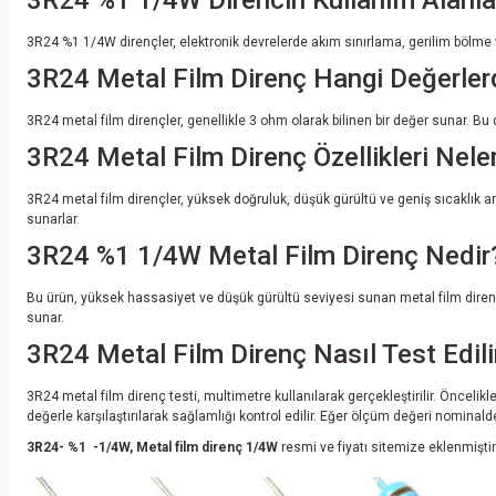
3R24 %1 1/4W Direncin Kullanım Alanla
3R24 %1 1/4W dirençler, elektronik devrelerde akım sınırlama, gerilim bölme ve 
3R24 Metal Film Direnç Hangi Değerle
3R24 metal film dirençler, genellikle 3 ohm olarak bilinen bir değer sunar. Bu d
3R24 Metal Film Direnç Özellikleri Nele
3R24 metal film dirençler, yüksek doğruluk, düşük gürültü ve geniş sıcaklık aral
sunarlar.
3R24 %1 1/4W Metal Film Direnç Nedir
Bu ürün, yüksek hassasiyet ve düşük gürültü seviyesi sunan metal film dirençt
sunar.
3R24 Metal Film Direnç Nasıl Test Edili
3R24 metal film direnç testi, multimetre kullanılarak gerçekleştirilir. Öncel
değerle karşılaştırılarak sağlamlığı kontrol edilir. Eğer ölçüm değeri nominalde
3R24- %1 -1/4W, Metal film direnç 1/4W
resmi ve fiyatı sitemize eklenmiştir