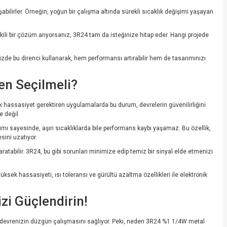
bilirler. Örneğin, yoğun bir çalışma altında sürekli sıcaklık değişimi yaşayan
etkili bir çözüm arıyorsanız, 3R24 tam da isteğinize hitap eder. Hangi projede
izde bu direnci kullanarak, hem performansı artırabilir hem de tasarımınızı
en Seçilmeli?
k hassasiyet gerektiren uygulamalarda bu durum, devrelerin güvenilirliğini
e değil.
nımı sayesinde, aşırı sıcaklıklarda bile performans kaybı yaşamaz. Bu özellik,
sini uzatıyor.
atabilir. 3R24, bu gibi sorunları minimize edip temiz bir sinyal elde etmenizi
sek hassasiyeti, ısı toleransı ve gürültü azaltma özellikleri ile elektronik
zi Güçlendirin!
üm devrenizin düzgün çalışmasını sağlıyor. Peki, neden 3R24 %1 1/4W metal