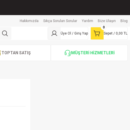
Hakkımızda
Sıkça Sorulan Sorular
Yardım
Bize Ulaşın
Blog
0
Üye Ol / Giriş Yap
Sepet /
0,00 TL
TOPTAN SATIŞ
MÜŞTERİ HİZMETLERİ