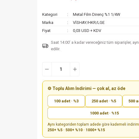
Kategori
Metal Film Direnç %1 1/4W
Marka
VİSHAY/HKR/LGE
Fiyat
0,03 USD + KDV
Saat 14:00’ a kadar vereceğiniz tüm siparişler, ay
edilir.
⚙️ Toplu Alım İndirimi — çok al, az öde
100 adet · %3
250 adet · %5
500 a
1000 adet · %15
Aynı kategoriden toplam adede göre kademeli indiri
250+ %5 · 500+ %10 · 1000+ %15