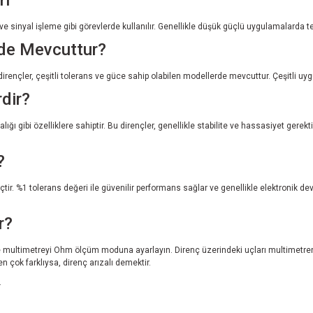
rı
sinyal işleme gibi görevlerde kullanılır. Genellikle düşük güçlü uygulamalarda tercih
rde Mevcuttur?
irençler, çeşitli tolerans ve güce sahip olabilen modellerde mevcuttur. Çeşitli uygul
rdir?
ığı gibi özelliklere sahiptir. Bu dirençler, genellikle stabilite ve hassasiyet gerek
?
ir. %1 tolerans değeri ile güvenilir performans sağlar ve genellikle elektronik de
r?
ikle multimetreyi Ohm ölçüm moduna ayarlayın. Direnç üzerindeki uçları multimetre
n çok farklıysa, direnç arızalı demektir.
.