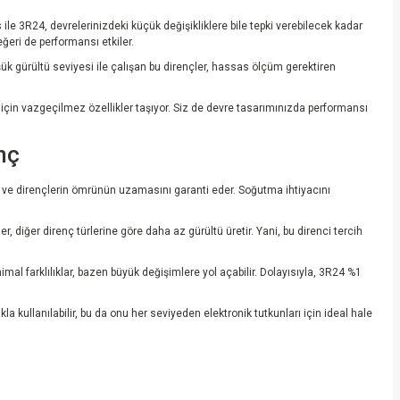
le 3R24, devrelerinizdeki küçük değişikliklere bile tepki verebilecek kadar
ğeri de performansı etkiler.
k gürültü seviyesi ile çalışan bu dirençler, hassas ölçüm gerektiren
için vazgeçilmez özellikler taşıyor. Siz de devre tasarımınızda performansı
nç
nı ve dirençlerin ömrünün uzamasını garanti eder. Soğutma ihtiyacını
ler, diğer direnç türlerine göre daha az gürültü üretir. Yani, bu direnci tercih
mal farklılıklar, bazen büyük değişimlere yol açabilir. Dolayısıyla, 3R24 %1
 kullanılabilir, bu da onu her seviyeden elektronik tutkunları için ideal hale