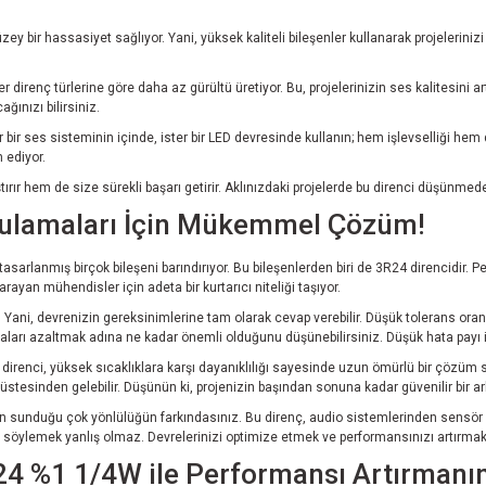
ey bir hassasiyet sağlıyor. Yani, yüksek kaliteli bileşenler kullanarak projeleriniz
direnç türlerine göre daha az gürültü üretiyor. Bu, projelerinizin ses kalitesini a
ğınızı bilirsiniz.
 bir ses sisteminin içinde, ister bir LED devresinde kullanın; hem işlevselliği hem de
 ediyor.
ştırır hem de size sürekli başarı getirir. Aklınızdaki projelerde bu direnci düşünm
gulamaları İçin Mükemmel Çözüm!
rlanmış birçok bileşeni barındırıyor. Bu bileşenlerden biri de 3R24 direncidir. Pe
yan mühendisler için adeta bir kurtarıcı niteliği taşıyor.
Yani, devrenizin gereksinimlerine tam olarak cevap verebilir. Düşük tolerans oranı
ataları azaltmak adına ne kadar önemli olduğunu düşünebilirsiniz. Düşük hata payı 
R24 direnci, yüksek sıcaklıklara karşı dayanıklılığı sayesinde uzun ömürlü bir çözü
un üstesinden gelebilir. Düşünün ki, projenizin başından sonuna kadar güvenilir bir a
sunduğu çok yönlülüğün farkındasınız. Bu direnç, audio sistemlerinden sensör devre
nı söylemek yanlış olmaz. Devrelerinizi optimize etmek ve performansınızı artırmak
R24 %1 1/4W ile Performansı Artırmanın