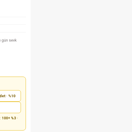
nı gün sevk
det · %10
m:
100+ %3 ·