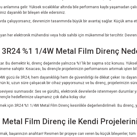
u anlamına gelir. Yüksek sıcaklıklar altında bile performans kaybı yaşamadan çalışa
iniz dayanıklı bir bileşen elde edersiniz.
alanlarda çalışıyorsanız, devrenizin tasarımında büyük bir avantaj sağlar. Küçük ama 
rayan her elektronik mühendisi veya hobi sahibi için mükemmel bir tercihtir. Devren
: 3R24 %1 1/4W Metal Film Direnç Ned
ar. Bu demektir ki, direnç değerinde yalnızca %1'lik bir sapma söz konusu. Yükse
eme sahiptir. Kısacası, bu dirençle projelerinizin performansını artırmak işten bil
/4W gücü ile 3R24, hem dayanıklılığı hem de güvenilirliği ile dikkat çeker. Isı daya
n ki, uzun süre çalışacak bir cihaz yapıyorsunuz ve bu direnç, projelerinizin süre
seviyesi sunmasıdır. Ses ve gürültü, elektronik devrelerde istenmeyen durumlar yar
dirençle hedeflerinize ulaşmanız çok daha kolay olur.
mek için 3R24 %1 1/4W Metal Film Direnç kesinlikle değerlendirilmeli. Bu direnç, yük
etal Film Direnç ile Kendi Projelerini
ışmak, başarınızın anahtarı! Resmen bir projeye can veren bu küçük bileşenler, t