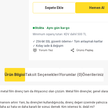
Sepete Ekle
Hemen Al
Stokta · Aynı gün kargo
Minimum sipariş tutarı: KDV dahil 500 TL
✓ 256-bit SSL güvenli ödeme
✓ Tüm anlaşmalı kartlar
✓ Kolay iade & değişim
Yorum Yaz
Ürünü Paylaş
Ürün Bilgisi
Taksit Seçenekleri
Yorumlar (0)
Önerileriniz
etal film direnç tam da ihtiyacınız olan çözüm. Metal film dirençler, genel olarak 
nı artırır. Yani, bu dirençleri kullandığınızda, direnç değeri üzerinde yalnızca %1'
, daha az hata ve daha kararlı bir sonuç demek. Kim istemez ki, değil mi?