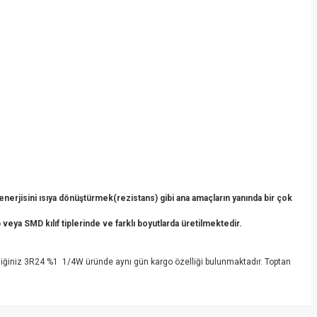
erjisini ısıya dönüştürmek(rezistans) gibi ana amaçların yanında bir çok
veya SMD kılıf tiplerinde ve farklı boyutlarda üretilmektedir.
iğiniz 3R24 %1 1/4W üründe aynı gün kargo özelliği bulunmaktadır. Toptan