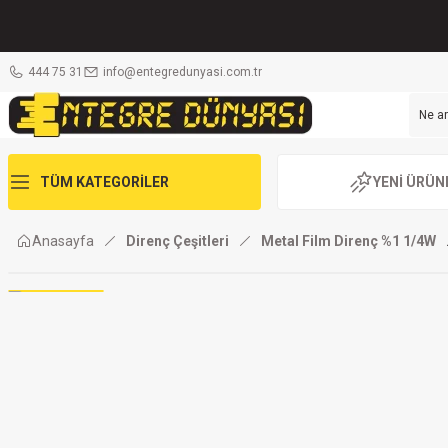
444 75 31
info@entegredunyasi.com.tr
TÜM KATEGORİLER
YENİ ÜRÜN
Anasayfa
Direnç Çeşitleri
Metal Film Direnç %1 1/4W