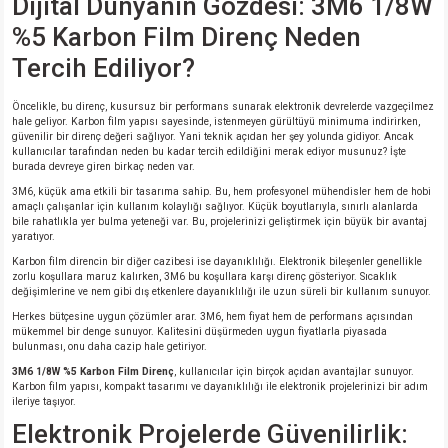
Dijital Dünyanın Gözdesi: 3M6 1/8W
si
nsatörler
ç 25W
od
%5 Karbon Film Direnç Neden
Tercih Ediliyor?
ndansatör
ç 3W
ç
Öncelikle, bu direnç, kusursuz bir performans sunarak elektronik devrelerde vazgeçilmez
ver
d Kondansatörler
ç 4W
hale geliyor. Karbon film yapısı sayesinde, istenmeyen gürültüyü minimuma indirirken,
güvenilir bir direnç değeri sağlıyor. Yani teknik açıdan her şey yolunda gidiyor. Ancak
kullanıcılar tarafından neden bu kadar tercih edildiğini merak ediyor musunuz? İşte
si
ansatör
ç 6W
burada devreye giren birkaç neden var.
3M6, küçük ama etkili bir tasarıma sahip. Bu, hem profesyonel mühendisler hem de hobi
amaçlı çalışanlar için kullanım kolaylığı sağlıyor. Küçük boyutlarıyla, sınırlı alanlarda
si
Kondansatör
ç 7W
d
bile rahatlıkla yer bulma yeteneği var. Bu, projelerinizi geliştirmek için büyük bir avantaj
yaratıyor.
isi
ansatör
ç 8W
Karbon film direncin bir diğer cazibesi ise dayanıklılığı. Elektronik bileşenler genellikle
zorlu koşullara maruz kalırken, 3M6 bu koşullara karşı direnç gösteriyor. Sıcaklık
değişimlerine ve nem gibi dış etkenlere dayanıklılığı ile uzun süreli bir kullanım sunuyor.
si
ster AXİAL Kondansatör
ç 9W
Herkes bütçesine uygun çözümler arar. 3M6, hem fiyat hem de performans açısından
mükemmel bir denge sunuyor. Kalitesini düşürmeden uygun fiyatlarla piyasada
bulunması, onu daha cazip hale getiriyor.
risi
ndansatörler
3M6 1/8W %5 Karbon Film Direnç
, kullanıcılar için birçok açıdan avantajlar sunuyor.
Karbon film yapısı, kompakt tasarımı ve dayanıklılığı ile elektronik projelerinizi bir adım
ileriye taşıyor.
isi
atör
Elektronik Projelerde Güvenilirlik: