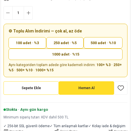
md
risi
Klemens 180C
nsatör
erisi
renç %5 2W
Kılıf
risi
Klemens 90C
atör
risi
enç 1/8w
Kılıf
⚙️ Toplu Alım İndirimi — çok al, az öde
i
satör
risi
enç %1 1/2W
k kapasitör
100 adet · %3
250 adet · %5
500 adet · %10
si
atör
risi
enç %1 1/4W
1000 adet · %15
Aynı kategoriden toplam adede göre kademeli indirim:
100+ %3 · 250+
si
tör
risi
renç 1/2W
ad
iyot
%5 · 500+ %10 · 1000+ %15
si
atör
Serisi
renç 10W
Sepete Ekle
Hemen Al
isi
satör
Serisi
enç 1W
r 1206 Kılıf
 Serisi,45 Serisi
atör
Serisi
renç 20W
 1206 Kılıf - 25 Adet
iyot
Stokta · Aynı gün kargo
Minimum sipariş tutarı: KDV dahil 500 TL
risi
tör
isi
enç 2W
 402 Kılıf
✓ 256-bit SSL güvenli ödeme
✓ Tüm anlaşmalı kartlar
✓ Kolay iade & değişim