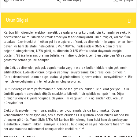
Yorum Yaz
Ürünü Paylaş
Karşılaştır
si
atör
Serisi
enç 3W
 603 Kılıf
Ürün Bilgisi
si
satör
erisi
enç 4W
 603 Kılıf - 25 Adet
Karbon film dirençler, elektromanyetik dalgalara karşı korumak için kullanılır ve elektrik
4 Serisi,27 Serisi,93 Serisi
atör
Serisi
enç 5W
 805 Kılıf
devrelerinde akımı sınırlandırmak amacıyla tasarlanmışlardır. Bu dirençler, karbon film
tabakası üzerindeki bir iletken yol ile oluşturulur. Yani, bu dirençlerin iç yapısı, onları hem
dayanıklı hem de stabil hale getirir. 3M6 1/8W %5 ifadesindeki 3M6, 6 ohm direnç
tör
 Serisi
ç 10W
 805 Kılıf - 25 Adet
değerini simgelerken, 1/8W gücü, bu direncin 0.125 Watt’a kadar dayanabileceğini
gösterir. %5 ise tolerans oranını belirtir; yani direnç değeri, belirtilen değerden %5 sapma
gösterme potansiyeline sahiptir.
erisi
atör
erisi
ç 11W
d
İşin özü, bu dirençler, pek çok uygulamada yaygın olarak kullanıldıkları için çok tercih
edilmektedir. Evde elektronik projeler yapmayı seviyorsanız, bu direnç ideal bir tercih.
Farklı devrelerdeki akım akışını daha iyi yönlendirebilir, devrelerinizi koruyabilirsiniz. Bir
isi
satör
ç 13W
nevi, devre gelişiminizin temel taşlarını oluşturuyorlar.
Bu tür dirençler, hem performansları hem de maliyet etkinlikleri ile dikkat çekiyor. Uzun
ömürlü yapıları sayesinde düşük sıcaklıkta bile etkili bir şekilde çalışabilirler. Diğer
isi
atör
ç 14W
direnç türleriyle kıyaslandığında, dayanıklılık ve güvenilirlik açısından oldukça üst
düzeydedirler.
Elektronik projelerin yanı sıra, endüstriyel uygulamalarda da bulunmakta. Oyun
i
satör
ç 15W
konsollarından televizyonlara, ses sistemlerinden LED ışıklara kadar birçok alanda bu
dirençler görünür. Yani, 3M6 1/8W %5 karbon film direnç, hem hobi hem de profesyonel
alanlarda kullanım imkanı sunuyor. Kısacası, bu dirençler sayesinde devre tasarımının
isi
atör
ç 17W
iyot
her aşamasında mükemmel sonuçlar elde edebilirsiniz!