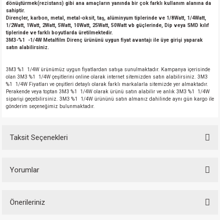
dönüştürmek(rezistans) gibi ana amaçların yanında bir çok farklı kullanım alanına da
sahiptir.
Dirençler, karbon, metal, metal-oksit, taş, alüminyum tiplerinde ve 1/8Watt, 1/4Watt,
1/2Watt, 1Watt, 2Watt, 5Watt, 10Watt, 25Watt, 50Watt vb güçlerinde, Dip veya SMD kılıf
tiplerinde ve farklı boyutlarda üretilmektedir.
3M3-%1 -1/4W Metalfilm Direnç ürününü uygun fiyat avantajı ile üye girişi yaparak
satın alabilirsiniz.
3M3 %1 1/4W ürünümüz uygun fiyatlardan satışa sunulmaktadır. Kampanya içerisinde
olan 3M3 %1 1/4W çeşitlerini online olarak internet sitemizden satın alabilirsiniz. 3M3
%1 1/4W Fiyatları ve çeşitleri detaylı olarak farklı markalarla sitemizde yer almaktadır.
Perakende veya toptan 3M3 %1 1/4W olarak ürünü satın alabilir ve anlık 3M3 %1 1/4W
siparişi geçebilirsiniz. 3M3 %1 1/4W ürününü satın almanız dahilinde aynı gün kargo ile
gönderim seçeneğimiz bulunmaktadır.
Taksit Seçenekleri
Yorumlar
Önerileriniz
Bu ürüne ilk yorumu siz yapın!