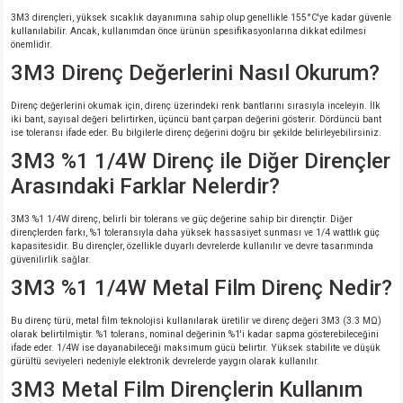
3M3 dirençleri, yüksek sıcaklık dayanımına sahip olup genellikle 155°C'ye kadar güvenle
kullanılabilir. Ancak, kullanımdan önce ürünün spesifikasyonlarına dikkat edilmesi
isi
önemlidir.
3M3 Direnç Değerlerini Nasıl Okurum?
erisi
Direnç değerlerini okumak için, direnç üzerindeki renk bantlarını sırasıyla inceleyin. İlk
iki bant, sayısal değeri belirtirken, üçüncü bant çarpan değerini gösterir. Dördüncü bant
releri
ise toleransı ifade eder. Bu bilgilerle direnç değerini doğru bir şekilde belirleyebilirsiniz.
3M3 %1 1/4W Direnç ile Diğer Dirençler
P MARKA)
Arasındaki Farklar Nelerdir?
3M3 %1 1/4W direnç, belirli bir tolerans ve güç değerine sahip bir dirençtir. Diğer
dirençlerden farkı, %1 toleransıyla daha yüksek hassasiyet sunması ve 1/4 wattlık güç
kapasitesidir. Bu dirençler, özellikle duyarlı devrelerde kullanılır ve devre tasarımında
güvenilirlik sağlar.
3M3 %1 1/4W Metal Film Direnç Nedir?
Bu direnç türü, metal film teknolojisi kullanılarak üretilir ve direnç değeri 3M3 (3.3 MΩ)
olarak belirtilmiştir. %1 tolerans, nominal değerinin %1'i kadar sapma gösterebileceğini
ifade eder. 1/4W ise dayanabileceği maksimum gücü belirtir. Yüksek stabilite ve düşük
gürültü seviyeleri nedeniyle elektronik devrelerde yaygın olarak kullanılır.
3M3 Metal Film Dirençlerin Kullanım