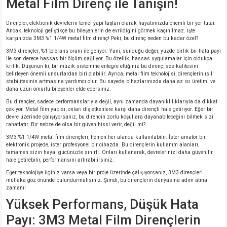
Metal Film Direnç ile Tanışın!
si
nsatörler
ç 25W
od
Dirençler, elektronik devrelerin temel yapı taşları olarak hayatımızda önemli bir yer tutar.
Ancak, teknoloji geliştikçe bu bileşenlerin de evrildiğini görmek kaçınılmaz. İşte
ndansatör
ç 3W
ç
karşınızda 3M3 %1 1/4W metal film direnç! Peki, bu direnç neden bu kadar özel?
3M3 dirençler, %1 tolerans oranı ile geliyor. Yani, sunduğu değer, yüzde birlik bir hata payı
ver
d Kondansatörler
ç 4W
ile son derece hassas bir ölçüm sağlıyor. Bu özellik, hassas uygulamalar için oldukça
kritik. Düşünün ki, bir müzik sistemine entegre ettiğiniz bu direnç, ses kalitesini
belirleyen önemli unsurlardan biri olabilir. Ayrıca, metal film teknolojisi, dirençlerin ısıl
si
ansatör
ç 6W
stabilitesinin artmasına yardımcı olur. Bu sayede, cihazlarınızda daha az ısı üretimi ve
daha uzun ömürlü bileşenler elde edersiniz.
Bu dirençler, sadece performanslarıyla değil, aynı zamanda dayanıklılıklarıyla da dikkat
si
Kondansatör
ç 7W
d
çekiyor. Metal film yapısı, onları dış etkenlere karşı daha dirençli hale getiriyor. Eğer bir
devre üzerinde çalışıyorsanız, bu direncin zorlu koşullara dayanabileceğini bilmek sizi
rahatlatır. Bir nebze de olsa bir güven hissi verir, değil mi?
isi
ansatör
ç 8W
3M3 %1 1/4W metal film dirençleri, hemen her alanda kullanılabilir. İster amatör bir
elektronik projede, ister profesyonel bir cihazda. Bu dirençlerin kullanım alanları,
tamamen sizin hayal gücünüzle sınırlı. Onları kullanarak, devrelerinizi daha güvenilir
si
ster AXİAL Kondansatör
ç 9W
hale getirebilir, performansını artırabilirsiniz.
Eğer teknolojiye ilginiz varsa veya bir proje üzerinde çalışıyorsanız, 3M3 dirençleri
risi
ndansatörler
mutlaka göz önünde bulundurmalısınız. Şimdi, bu dirençlerin dünyasına adım atma
zamanı!
Yüksek Performans, Düşük Hata
isi
atör
Payı: 3M3 Metal Film Dirençlerin