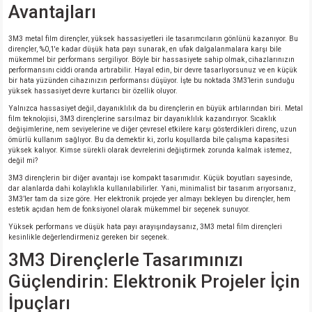
si
ansatör
 Kılıf
Avantajları
si
a Tipi Kondansatör
 Kılıf
3M3 metal film dirençler, yüksek hassasiyetleri ile tasarımcıların gönlünü kazanıyor. Bu
dirençler, %0,1'e kadar düşük hata payı sunarak, en ufak dalgalanmalara karşı bile
mükemmel bir performans sergiliyor. Böyle bir hassasiyete sahip olmak, cihazlarınızın
performansını ciddi oranda artırabilir. Hayal edin, bir devre tasarlıyorsunuz ve en küçük
risi
Tipi Kondansatör
 Kılıf
bir hata yüzünden cihazınızın performansı düşüyor. İşte bu noktada 3M3’lerin sunduğu
yüksek hassasiyet devre kurtarıcı bir özellik oluyor.
si
nsatör
 Kılıf
Yalnızca hassasiyet değil, dayanıklılık da bu dirençlerin en büyük artılarından biri. Metal
film teknolojisi, 3M3 dirençlerine sarsılmaz bir dayanıklılık kazandırıyor. Sıcaklık
değişimlerine, nem seviyelerine ve diğer çevresel etkilere karşı gösterdikleri direnç, uzun
ömürlü kullanım sağlıyor. Bu da demektir ki, zorlu koşullarda bile çalışma kapasitesi
si
r 1206 Kılıf
Kılıf
yüksek kalıyor. Kimse sürekli olarak devrelerini değiştirmek zorunda kalmak istemez,
değil mi?
si
 402 Kılıf
Kılıf
3M3 dirençlerin bir diğer avantajı ise kompakt tasarımıdır. Küçük boyutları sayesinde,
dar alanlarda dahi kolaylıkla kullanılabilirler. Yani, minimalist bir tasarım arıyorsanız,
3M3’ler tam da size göre. Her elektronik projede yer almayı bekleyen bu dirençler, hem
isi
 603 Kılıf
Kılıf
estetik açıdan hem de fonksiyonel olarak mükemmel bir seçenek sunuyor.
Yüksek performans ve düşük hata payı arayışındaysanız, 3M3 metal film dirençleri
kesinlikle değerlendirmeniz gereken bir seçenek.
si
 805 Kılıf
5W
3M3 Dirençlerle Tasarımınızı
Güçlendirin: Elektronik Projeler İçin
isi
nsatör
W
İpuçları
si
atör
W