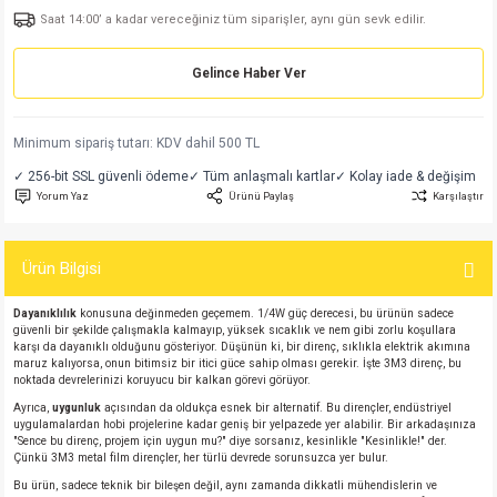
Saat 14:00’ a kadar vereceğiniz tüm siparişler, aynı gün sevk edilir.
md
risi
Klemens 180C
nsatör
erisi
renç %5 2W
Kılıf
Gelince Haber Ver
risi
Klemens 90C
atör
risi
enç 1/8w
Kılıf
i
satör
risi
enç %1 1/2W
k kapasitör
Minimum sipariş tutarı: KDV dahil 500 TL
✓ 256-bit SSL güvenli ödeme
✓ Tüm anlaşmalı kartlar
✓ Kolay iade & değişim
si
atör
risi
enç %1 1/4W
Yorum Yaz
Ürünü Paylaş
Karşılaştır
si
tör
risi
renç 1/2W
ad
iyot
Ürün Bilgisi
si
atör
Serisi
renç 10W
Dayanıklılık
konusuna değinmeden geçemem. 1/4W güç derecesi, bu ürünün sadece
güvenli bir şekilde çalışmakla kalmayıp, yüksek sıcaklık ve nem gibi zorlu koşullara
karşı da dayanıklı olduğunu gösteriyor. Düşünün ki, bir direnç, sıklıkla elektrik akımına
isi
satör
Serisi
enç 1W
r 1206 Kılıf
maruz kalıyorsa, onun bitimsiz bir itici güce sahip olması gerekir. İşte 3M3 direnç, bu
noktada devrelerinizi koruyucu bir kalkan görevi görüyor.
Ayrıca,
uygunluk
açısından da oldukça esnek bir alternatif. Bu dirençler, endüstriyel
 Serisi,45 Serisi
atör
Serisi
renç 20W
 1206 Kılıf - 25 Adet
iyot
uygulamalardan hobi projelerine kadar geniş bir yelpazede yer alabilir. Bir arkadaşınıza
"Sence bu direnç, projem için uygun mu?" diye sorsanız, kesinlikle "Kesinlikle!" der.
Çünkü 3M3 metal film dirençler, her türlü devrede sorunsuzca yer bulur.
risi
tör
isi
enç 2W
 402 Kılıf
Bu ürün, sadece teknik bir bileşen değil, aynı zamanda dikkatli mühendislerin ve