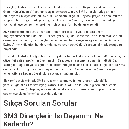
Dirençler, elektronik devrelerde akımı kontrol etmeye yarar. Düşünün ki devrenizin en
önemli yönlerinden biri akımın akışını dengede tutmak. 3M3 dirençler, çıkış akımını
isi
sınırlayarak bileşenlerinizin aşırı yüklenmesini engeller. Böylece, projeniz daha istikrarlı
ve güvenilir hale gelir. Akışın dengede olmasını sağlamak, bir nehirde suyun akışını
kontrol etmeye benzer; her şeyin yerinde olması için bu denge elzemdir.
si
3M3 dirençlerin en büyük avantajlarından biri, çeşitli uygulamalara uyum
sağlayabilmeleridir. İster bir LED’i besliyor olun, ister sensör verilerini toplamak için bir
devre tasarlıyor olun, bu dirençler hemen hemen her projeye entegre edilebilir. Sanki bir
isi
Swiss Army Knife gibi; her durumda işe yarayan çok yönlü bir aracın elinizde olduğunu
hayal edin.
isi
Güvenilir elektriksel bağlantılar her projede kritik bir fonksiyon üstlenir. 3M3 dirençler, bu
güvenliği sağlamak için mükemmeldir. Bir projede hata yapma olasılığını düşünün.
Yanlış bir bağlantı ya da aşırı akım, projenizin çökmesine neden olabilir. İşte burada 3M3
dirençler devreye girerek hata payını minimize eder. Düşünsenize, sağlam bir inşaat
risi
temeli gibi, ne kadar güvenli olursa o kadar sağlam olur.
Elektronik projelerinizde 3M3 dirençlerin potansiyelini kullanarak, teknolojik
risi
yaratıcılığınızı en üst seviyeye çıkarabilirsiniz. Akıllıca kullanıldığında, bu dirençler
yalnızca güvenliği değil, aynı zamanda yenilikçi tasarımlarınızı ve projelerinizi de
destekleyerek, gelişmenize katkıda bulunur.
si
Sıkça Sorulan Sorular
si
3M3 Dirençlerin Isı Dayanımı Ne
Kadardır?
risi