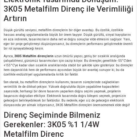
3K05 Metalfilm Direnç ile Verimliliği
isi
Artırın
erisi
Düşük gürültü seviyesi, metalfilm dirençlerin bir diğer avantajı. Bu özellik, özellikle
hassas analog uygulamalarda büyük bir önem taşıyor. Düşük gürültü, sinyal kayıplarını
en aza indirerek, tasarımcıların daha net ve doğru sonuçlar elde etmesini sağlıyor. Yani,
releri
eğer bir proje geliştirmeyi düşünüyorsanız, bu dirençlerin performans geliştirmekte önemli
bir rol oynayabileceği kesin.
Ayrıca,
3K05 Metalfilm dirençlerin
uzun ömürlü yapısı, geniş bir sıcaklık aralığında
P MARKA)
çalışabilmesi, günümüz tasarımcıları için cazip kılıyor. Bu dirençler, genellikle -55°C'den
+155°C'ye kadar olan sıcaklık aralıklarında stabil bir şekilde işlev gösteriyor. bu dirençler
hem dayanıklılık hem de performans açısından büyük bir avantaj sunuyor ki, bu da
özellikle endüstriyel uygulamalarda kritik bir faktör.
Son olarak, bu metalfilm dirençlerin kullanımı, tasarım süreçlerinde sağladıkları
verimlilik ile de dikkat çekiyor. Yüksek doğrulukta ölçüm yapabilme kapasiteleri
sayesinde, herhangi bir devre tasarımı yaparken doğru seçimi yapmak, projelerin
başarısını doğrudan etkiliyor. Elektronik tasarımda doğru bileşeni seçmek, projenizin
geleceğini belirleyebilecek bir faktördür. Bu nedenle, eğer siz de geleceğin elektronik
dünyasında yer almak istiyorsanız, 3K05 Metalfilm dirençleri önemsememek elde değil!
Direnç Seçiminde Bilmeniz
Gerekenler: 3K05 %1 1/4W
Metalfilm Direnç