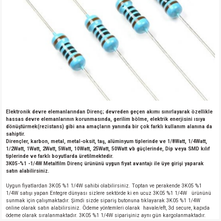
Elektronik devre elemanlarından Direnç; devreden geçen akımı sınırlayarak özellikle
hassas devre elemanlarının korunmasında, gerilim bölme, elektrik enerjisini ısıya
dönüştürmek(rezistans) gibi ana amaçların yanında bir çok farklı kullanım alanına da
sahiptir.
Dirençler, karbon, metal, metal-oksit, taş, alüminyum tiplerinde ve 1/8Watt, 1/4Watt,
1/2Watt, 1Watt, 2Watt, 5Watt, 10Watt, 25Watt, 50Watt vb güçlerinde, Dip veya SMD kılıf
tiplerinde ve farklı boyutlarda üretilmektedir.
3K05-%1 -1/4W Metalfilm Direnç ürününü uygun fiyat avantajı ile üye girişi yaparak
satın alabilirsiniz.
Uygun fiyatlardan 3K05 %1 1/4W sahibi olabilirsiniz. Toptan ve perakende 3K05 %1
1/4W satışı yapan Entegre dünyası sizlere sektörde ki en ucuz 3K05 %1 1/4W ürününü
sunmak için çalışmaktadır. Şimdi sizde sipariş butonuna tıklayarak 3K05 %1 1/4W
online olarak satın alabilirsiniz. Ödeme yöntemleri olarak havale/eft, 3d secure, kapıda
ödeme olarak sıralanmaktadır. 3K05 %1 1/4W siparişiniz aynı gün kargolanmaktadır.