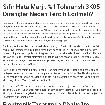
Sıfır Hata Marjı: %1 Toleranslı 3K05
isi
Dirençler Neden Tercih Edilmeli?
si
Teknolojinin her geçen gün daha da gelişmesiyle birlikte, elektronik devrelerde kullanılan
bileşenlerin kalitesi ve güvenilirliği büyük bir önem kazanıyor. Peki, %1 toleranslı 3K05
dirençler neden bu kadar ilgi görüyor? Cevabı basit: sıfır hata marjı! Bu dirençler, en ufak
sapmaya dahi izin vermeden, tam istenen değerde çalışarak projelerinizi bir üst seviyeye
isi
taşıyor. Düşünün ki, bir telefon devresi tasarlıyorsunuz; bir yanlış değer, tüm işlemi
etkileyebilir. İşte tam burada 3K05 dirençler devreye giriyor!
isi
Bu dirençler, hemen her alanda sıklıkla kullanılıyor. Elektronik devreler, otomotiv sektörü,
endüstriyel otomasyon gibi birçok yerde karşımıza çıkıyorlar. Yüksek sıcaklık ve nem
dayanıklılığıyla, zor koşullarda bile güvenilir sonuçlar elde edebilmenizi sağlıyor. Mesela,
risi
bir otomobilin fren kontrol sisteminde kullanılan direnç tasarımında %1 toleranslı 3K05
kullanmak, sizin için hayati öneme sahip. Hata payı olmadan, sorunsuz çalışan bir
sistem oluşturmanızı sağlıyor.
risi
Doğru direnç seçiminin bir diğer avantajı ise maliyet tasarrufu. Daha az hata, daha az
revizyon demek; bu da zamandan ve paradan tasarruf etmenizi sağlar. Üstelik, yüksek
kalite standartları sayesinde daha uzun ömürlü bileşenler elde edersiniz. Yani bir kere
si
alırsınız, yılmaz! Tam bir yatırım değil mi?
%1 toleranslı 3K05 dirençler, hataların tolerans edilemeyeceği projelerde mükemmel bir
seçimdir. Onları kullanarak, hem güvenilir hem de çevre dostu bir yaklaşım sergilersiniz.
si
Şimdi, bu dirençleri projelerinizde nasıl değerlendirirsiniz? Belki de bir sonraki projenizde
keşfetmeyi düşünmelisiniz!
Elektronik Tasarımda Dönüşüm:
risi