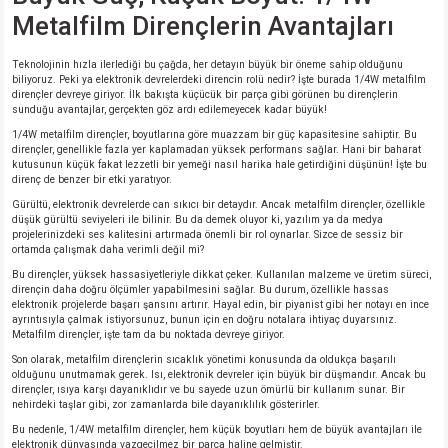
si
ansatör
 Kılıf
Metalfilm Dirençlerin Avantajları
si
a Tipi Kondansatör
 Kılıf
Teknolojinin hızla ilerlediği bu çağda, her detayın büyük bir öneme sahip olduğunu
biliyoruz. Peki ya elektronik devrelerdeki direncin rolü nedir? İşte burada 1/4W metalfilm
dirençler devreye giriyor. İlk bakışta küçücük bir parça gibi görünen bu dirençlerin
risi
Tipi Kondansatör
 Kılıf
sunduğu avantajlar, gerçekten göz ardı edilemeyecek kadar büyük!
1/4W metalfilm dirençler, boyutlarına göre muazzam bir güç kapasitesine sahiptir. Bu
dirençler, genellikle fazla yer kaplamadan yüksek performans sağlar. Hani bir baharat
si
nsatör
 Kılıf
kutusunun küçük fakat lezzetli bir yemeği nasıl harika hale getirdiğini düşünün! İşte bu
direnç de benzer bir etki yaratıyor.
si
r 1206 Kılıf
Kılıf
Gürültü, elektronik devrelerde can sıkıcı bir detaydır. Ancak metalfilm dirençler, özellikle
düşük gürültü seviyeleri ile bilinir. Bu da demek oluyor ki, yazılım ya da medya
projelerinizdeki ses kalitesini artırmada önemli bir rol oynarlar. Sizce de sessiz bir
ortamda çalışmak daha verimli değil mi?
si
 402 Kılıf
Kılıf
Bu dirençler, yüksek hassasiyetleriyle dikkat çeker. Kullanılan malzeme ve üretim süreci,
dirençin daha doğru ölçümler yapabilmesini sağlar. Bu durum, özellikle hassas
isi
 603 Kılıf
Kılıf
elektronik projelerde başarı şansını artırır. Hayal edin, bir piyanist gibi her notayı en ince
ayrıntısıyla çalmak istiyorsunuz, bunun için en doğru notalara ihtiyaç duyarsınız.
Metalfilm dirençler, işte tam da bu noktada devreye giriyor.
si
 805 Kılıf
5W
Son olarak, metalfilm dirençlerin sıcaklık yönetimi konusunda da oldukça başarılı
olduğunu unutmamak gerek. Isı, elektronik devreler için büyük bir düşmandır. Ancak bu
dirençler, ısıya karşı dayanıklıdır ve bu sayede uzun ömürlü bir kullanım sunar. Bir
isi
nsatör
W
nehirdeki taşlar gibi, zor zamanlarda bile dayanıklılık gösterirler.
Bu nedenle, 1/4W metalfilm dirençler, hem küçük boyutları hem de büyük avantajları ile
elektronik dünyasında vazgeçilmez bir parça haline gelmiştir.
si
atör
W