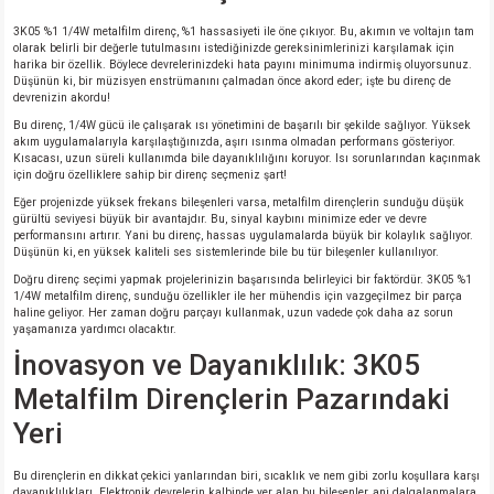
3K05 %1 1/4W metalfilm direnç, %1 hassasiyeti ile öne çıkıyor. Bu, akımın ve voltajın tam
olarak belirli bir değerle tutulmasını istediğinizde gereksinimlerinizi karşılamak için
harika bir özellik. Böylece devrelerinizdeki hata payını minimuma indirmiş oluyorsunuz.
Düşünün ki, bir müzisyen enstrümanını çalmadan önce akord eder; işte bu direnç de
devrenizin akordu!
Bu direnç, 1/4W gücü ile çalışarak ısı yönetimini de başarılı bir şekilde sağlıyor. Yüksek
akım uygulamalarıyla karşılaştığınızda, aşırı ısınma olmadan performans gösteriyor.
Kısacası, uzun süreli kullanımda bile dayanıklılığını koruyor. Isı sorunlarından kaçınmak
için doğru özelliklere sahip bir direnç seçmeniz şart!
Eğer projenizde yüksek frekans bileşenleri varsa, metalfilm dirençlerin sunduğu düşük
gürültü seviyesi büyük bir avantajdır. Bu, sinyal kaybını minimize eder ve devre
performansını artırır. Yani bu direnç, hassas uygulamalarda büyük bir kolaylık sağlıyor.
Düşünün ki, en yüksek kaliteli ses sistemlerinde bile bu tür bileşenler kullanılıyor.
Doğru direnç seçimi yapmak projelerinizin başarısında belirleyici bir faktördür. 3K05 %1
1/4W metalfilm direnç, sunduğu özellikler ile her mühendis için vazgeçilmez bir parça
haline geliyor. Her zaman doğru parçayı kullanmak, uzun vadede çok daha az sorun
yaşamanıza yardımcı olacaktır.
İnovasyon ve Dayanıklılık: 3K05
Metalfilm Dirençlerin Pazarındaki
Yeri
Bu dirençlerin en dikkat çekici yanlarından biri, sıcaklık ve nem gibi zorlu koşullara karşı
dayanıklılıkları. Elektronik devrelerin kalbinde yer alan bu bileşenler, ani dalgalanmalara