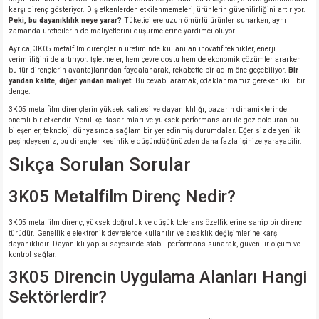
karşı direnç gösteriyor. Dış etkenlerden etkilenmemeleri, ürünlerin güvenilirliğini artırıyor.
Peki, bu dayanıklılık neye yarar?
Tüketicilere uzun ömürlü ürünler sunarken, aynı
zamanda üreticilerin de maliyetlerini düşürmelerine yardımcı oluyor.
Ayrıca, 3K05 metalfilm dirençlerin üretiminde kullanılan inovatif teknikler, enerji
verimliliğini de artırıyor. İşletmeler, hem çevre dostu hem de ekonomik çözümler ararken
bu tür dirençlerin avantajlarından faydalanarak, rekabette bir adım öne geçebiliyor.
Bir
yandan kalite, diğer yandan maliyet:
Bu cevabı aramak, odaklanmamız gereken ikili bir
denge.
3K05 metalfilm dirençlerin yüksek kalitesi ve dayanıklılığı, pazarın dinamiklerinde
önemli bir etkendir. Yenilikçi tasarımları ve yüksek performansları ile göz dolduran bu
bileşenler, teknoloji dünyasında sağlam bir yer edinmiş durumdalar. Eğer siz de yenilik
peşindeyseniz, bu dirençler kesinlikle düşündüğünüzden daha fazla işinize yarayabilir.
Sıkça Sorulan Sorular
3K05 Metalfilm Direnç Nedir?
3K05 metalfilm direnç, yüksek doğruluk ve düşük tolerans özelliklerine sahip bir direnç
türüdür. Genellikle elektronik devrelerde kullanılır ve sıcaklık değişimlerine karşı
dayanıklıdır. Dayanıklı yapısı sayesinde stabil performans sunarak, güvenilir ölçüm ve
kontrol sağlar.
3K05 Direncin Uygulama Alanları Hangi
Sektörlerdir?