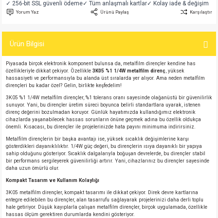
✓ 256-bit SSL güvenli ödeme
✓ Tüm anlaşmalı kartlar
✓ Kolay iade & değişim
si
atör
Serisi
enç 3W
 603 Kılıf
Yorum Yaz
Ürünü Paylaş
Karşılaştır
si
satör
erisi
enç 4W
 603 Kılıf - 25 Adet
Ürün Bilgisi
4 Serisi,27 Serisi,93 Serisi
atör
Serisi
enç 5W
 805 Kılıf
Piyasada birçok elektronik komponent bulunsa da, metalfilm dirençler kendine has
özellikleriyle dikkat çekiyor. Özellikle
3K05 %1 1/4W metalfilm direnç
, yüksek
hassasiyeti ve performansıyla bu alanda üst sıralarda yer alıyor. Ama neden metalfilm
tör
 Serisi
ç 10W
 805 Kılıf - 25 Adet
dirençleri bu kadar özel? Gelin, birlikte keşfedelim!
3K05 %1 1/4W metalfilm dirençler, %1 tolerans oranı sayesinde olağanüstü bir güvenilirlik
erisi
atör
erisi
ç 11W
d
sunuyor. Yani, bu dirençler üretim süreci boyunca belirli standartlara uyarak, istenen
direnç değerini bozulmadan koruyor. Günlük hayatımızda kullandığımız elektronik
cihazlarda yaşanabilecek hassas sorunların önüne geçmek adına bu özellik oldukça
önemli. Kısacası, bu dirençler ile projelerinizde hata payını minimuma indirirsiniz.
isi
satör
ç 13W
Metalfilm dirençlerin bir başka avantajı ise, yüksek sıcaklık değişimlerine karşı
gösterdikleri dayanıklılıktır. 1/4W güç değeri, bu dirençlerin ısıya dayanıklı bir yapıya
isi
atör
ç 14W
sahip olduğunu gösteriyor. Sıcaklık dalgalarıyla boğuşan devrelerde, bu dirençler stabil
bir performans sergileyerek güvenilirliği artırır. Yani, cihazlarınız bu dirençler sayesinde
daha uzun ömürlü olur.
i
satör
ç 15W
Kompakt Tasarım ve Kullanım Kolaylığı
3K05 metalfilm dirençler, kompakt tasarımı ile dikkat çekiyor. Direk devre kartlarına
entegre edilebilen bu dirençler, alan tasarrufu sağlayarak projelerinizi daha derli toplu
isi
atör
ç 17W
iyot
hale getiriyor. Düşük kayıplarla çalışan metalfilm dirençler, birçok uygulamada, özellikle
hassas ölçüm gerektiren durumlarda kendini gösteriyor.