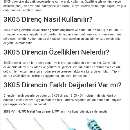
3K05 direnci, elektronik devrelerde yaygın olarak kullanılır. Özellikle telekomünikasyon,
otomotiv, enerji ve savunma sanayinde yer alarak, sinyal işleme, voltaj regülasyonu ve güç
dağıtımında önemli rol oynar.
3K05 Direnç Nasıl Kullanılır?
3K05 direnç, elektrik devrelerinde gerilim düşürmek ve akımı sınırlamak için kullanılır.
Direncin iki ucuna uygulanacak gerilim ile uygun akımı sağlamak için ohm kanununa
göre seçilmelidir. Kullanımında dikkat edilmesi gereken en önemli nokta, direncin güç
değerini aşmamaktır.
3K05 Direncin Özellikleri Nelerdir?
3K05 direnci, belirli bir direnç değeri ve toleransa sahip bir elektroniktir. Genellikle
devrelerde akımı sınırlamak ve gerilimi düşürmek için kullanılır. Performansı sıcaklık
değişimlerine, zamanla zarar görmeye ve çevresel faktörlere karşı dayanıklıdır. Tipik
olarak 3K05 direnci, belirli bir uygulama için ideal bir seçimdir.
3K05 Direncin Farklı Değerleri Var mı?
Dirençler farklı değerlerde bulunur. 3K05 direnci, 3.05 kOhm değerinde standart bir
dirençtir, ancak benzer uygulamalarda farklı direnç değerleri de kullanılabilir. İhtiyaca
göre uygun değer seçimi önemlidir.
3K05-%1 -1/4W, Metal film direnç 1/4W
resmi ve fiyatı sitemize eklenmiştir.