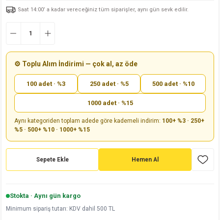
Saat 14:00’ a kadar vereceğiniz tüm siparişler, aynı gün sevk edilir.
md
risi
Klemens 180C
nsatör
erisi
renç %5 2W
Kılıf
risi
Klemens 90C
atör
risi
enç 1/8w
Kılıf
i
satör
risi
enç %1 1/2W
k kapasitör
⚙️ Toplu Alım İndirimi — çok al, az öde
100 adet · %3
250 adet · %5
500 adet · %10
si
atör
risi
enç %1 1/4W
1000 adet · %15
si
tör
risi
renç 1/2W
ad
iyot
Aynı kategoriden toplam adede göre kademeli indirim:
100+ %3 · 250+
%5 · 500+ %10 · 1000+ %15
si
atör
Serisi
renç 10W
isi
satör
Serisi
enç 1W
r 1206 Kılıf
Sepete Ekle
Hemen Al
 Serisi,45 Serisi
atör
Serisi
renç 20W
 1206 Kılıf - 25 Adet
iyot
Stokta · Aynı gün kargo
risi
tör
isi
enç 2W
 402 Kılıf
Minimum sipariş tutarı: KDV dahil 500 TL