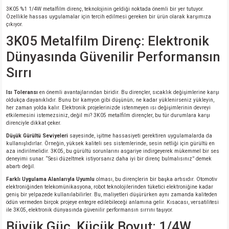
si
nsatörler
ç 25W
od
3K05 %1 1/4W metalfilm direnç, teknolojinin geldiği noktada önemli bir yer tutuyor.
Özellikle hassas uygulamalar için tercih edilmesi gereken bir ürün olarak karşımıza
çıkıyor.
ndansatör
ç 3W
ç
3K05 Metalfilm Direnç: Elektronik
Dünyasında Güvenilir Performansın
ver
d Kondansatörler
ç 4W
Sırrı
si
ansatör
ç 6W
Isı Toleransı
en önemli avantajlarından biridir. Bu dirençler, sıcaklık değişimlerine karşı
oldukça dayanıklıdır. Bunu bir kamyon gibi düşünün; ne kadar yüklenirseniz yükleyin,
si
Kondansatör
ç 7W
d
her zaman yolda kalır. Elektronik projelerinizde istenmeyen ısı değişimlerinin devreyi
etkilemesini istemezsiniz, değil mi? 3K05 metalfilm dirençler, bu tür durumlara karşı
direnciyle dikkat çeker.
isi
ansatör
ç 8W
Düşük Gürültü Seviyeleri
sayesinde, işitme hassasiyeti gerektiren uygulamalarda da
kullanışlıdırlar. Örneğin, yüksek kaliteli ses sistemlerinde, sesin netliği için gürültü en
aza indirilmelidir. 3K05, bu gürültü sorunlarını asgariye indirgeyerek mükemmel bir ses
si
ster AXİAL Kondansatör
ç 9W
deneyimi sunar. “Sesi düzeltmek istiyorsanız daha iyi bir direnç bulmalısınız” demek
abartı değil.
Farklı Uygulama Alanlarıyla Uyumlu
olması, bu dirençlerin bir başka artısıdır. Otomotiv
risi
ndansatörler
elektroniğinden telekomünikasyona, robot teknolojilerinden tüketici elektroniğine kadar
geniş bir yelpazede kullanılabilirler. Bu, maliyetleri düşürürken aynı zamanda kaliteden
ödün vermeden birçok projeye entegre edilebileceği anlamına gelir. Kısacası, versatilitesi
isi
atör
ile 3K05, elektronik dünyasında güvenilir performansın sırrını taşıyor.
Büyük Güç, Küçük Boyut: 1/4W