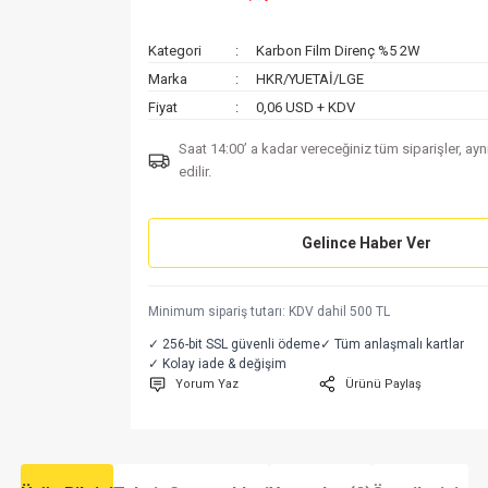
Kategori
Karbon Film Direnç %5 2W
Marka
HKR/YUETAİ/LGE
Fiyat
0,06 USD + KDV
Saat 14:00’ a kadar vereceğiniz tüm siparişler, ay
edilir.
Gelince Haber Ver
Minimum sipariş tutarı: KDV dahil 500 TL
✓ 256-bit SSL güvenli ödeme
✓ Tüm anlaşmalı kartlar
✓ Kolay iade & değişim
Yorum Yaz
Ürünü Paylaş