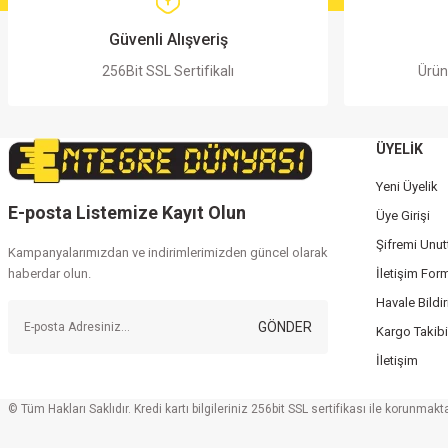
Ürün bilgilerinde hatalar bulunuyor.
Ürün fiyatı diğer sitelerden daha pahalı.
Güvenli Alışveriş
Bu ürüne benzer farklı alternatifler olmalı.
256Bit SSL Sertifikalı
Ürün
ÜYELİK
Yeni Üyelik
E-posta Listemize Kayıt Olun
Üye Girişi
Şifremi Unu
Kampanyalarımızdan ve indirimlerimizden güncel olarak
haberdar olun.
İletişim For
Havale Bildi
GÖNDER
Kargo Takibi
İletişim
© Tüm Hakları Saklıdır. Kredi kartı bilgileriniz 256bit SSL sertifikası ile korunmakta