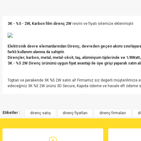
3K - %5 - 2W, Karbon film direnç 2W
resmi ve fiyatı sitemize eklenmiştir.
Elektronik devre elemanlarından Direnç; devreden geçen akımı sınırlayarak
farklı kullanım alanına da sahiptir.
Dirençler, karbon, metal, metal-oksit, taş, alüminyum tiplerinde ve 1/8Watt,
3K - %5 2W Direnç ürününü uygun fiyat avantajı ile üye girişi yaparak satın ala
Toptan ve perakende 3K %5 2W satın al! Firmamız siz değerli müşterilimize e
edeceğiniz 3K %5 2W ürünü 3D Secure, Kapıda ödeme ve havale eft ödeme seçenek
Bu ürünün fiyat bilgisi, resim, ürün açıklamalarında ve diğer konularda yete
Görüş ve önerileriniz için teşekkür ederiz.
Etiketler :
direnç satış
direnç fiyatları
direnç firmaları
d
Ürün resmi kalitesiz, bozuk veya görüntülenemiyor.
Ürün açıklamasında eksik bilgiler bulunuyor.