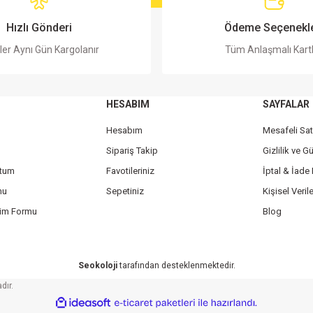
Hızlı Gönderi
Ödeme Seçenekle
ler Aynı Gün Kargolanır
Tüm Anlaşmalı Kart
HESABIM
SAYFALAR
Hesabım
Mesafeli Sa
Gönder
Sipariş Takip
Gizlilik ve G
ttum
Favotileriniz
İptal & İade 
mu
Sepetiniz
Kişisel Verile
rim Formu
Blog
Seokoloji
tarafından desteklenmektedir.
dır.
ile
ideasoft
e-