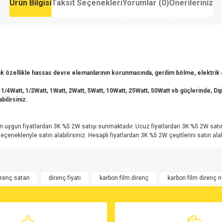
Ürün Bilgisi
Taksit Seçenekleri
Yorumlar (0)
Önerileriniz
 özellikle hassas devre elemanlarının korunmasında, gerilim bölme, elektrik en
 1/4Watt, 1/2Watt, 1Watt, 2Watt, 5Watt, 10Watt, 25Watt, 50Watt vb güçlerinde, Dip 
bilirsiniz.
n uygun fiyatlardan 3K %5 2W satışı sunmaktadır. Ucuz fiyatlardan 3K %5 2W satın 
leriyle satın alabilirsiniz. Hesaplı fiyatlardan 3K %5 2W çeşitlerini satın alabi
rsiz gördüğünüz noktaları öneri formunu kullanarak tarafımıza iletebilirsiniz.
Bu ürüne ilk yorumu siz yapın!
irenç satan
direnç fiyatı
karbon film direnç
karbon film direnç 
Yorum Yaz