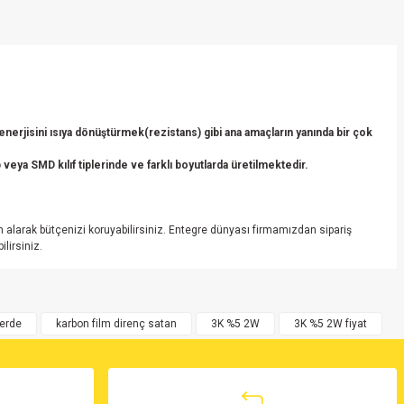
erjisini ısıya dönüştürmek(rezistans) gibi ana amaçların yanında bir çok
veya SMD kılıf tiplerinde ve farklı boyutlarda üretilmektedir.
alarak bütçenizi koruyabilirsiniz. Entegre dünyası firmamızdan sipariş
lirsiniz.
nerde
karbon film direnç satan
3K %5 2W
3K %5 2W fiyat