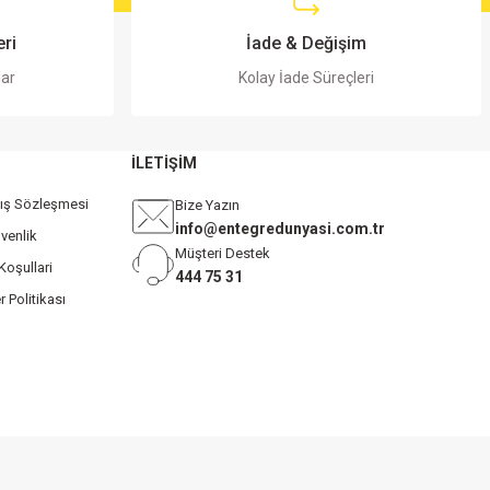
ri
İade & Değişim
lar
Kolay İade Süreçleri
İLETİŞİM
tış Sözleşmesi
Bize Yazın
info@entegredunyasi.com.tr
üvenlik
Müşteri Destek
Koşullari
444 75 31
r Politikası