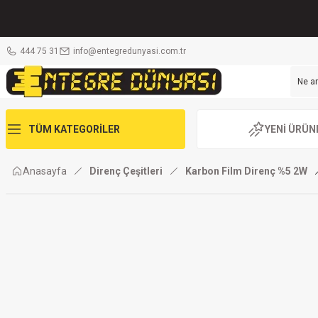
444 75 31
info@entegredunyasi.com.tr
TÜM KATEGORİLER
YENİ ÜRÜN
Anasayfa
Direnç Çeşitleri
Karbon Film Direnç %5 2W