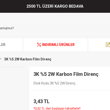
2500 TL ÜZERİ KARGO BEDAVA
LER
İNDİRİMLİ ÜRÜNLER
3K %5 2W Karbon Film Direnç
3K %5 2W Karbon Film Direnç
Stok Kodu
3K %5 2W Direnç
3,43 TL
*0,32 TL den başlayan taksitlerle!!