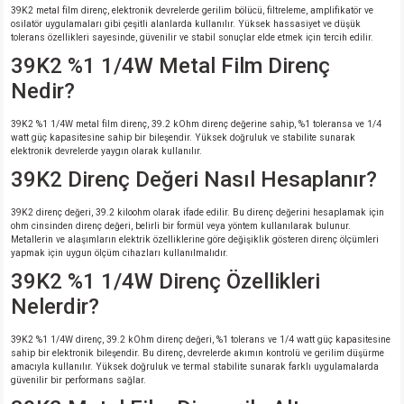
39K2 metal film direnç, elektronik devrelerde gerilim bölücü, filtreleme, amplifikatör ve
osilatör uygulamaları gibi çeşitli alanlarda kullanılır. Yüksek hassasiyet ve düşük
tolerans özellikleri sayesinde, güvenilir ve stabil sonuçlar elde etmek için tercih edilir.
39K2 %1 1/4W Metal Film Direnç
Nedir?
39K2 %1 1/4W metal film direnç, 39.2 kOhm direnç değerine sahip, %1 toleransa ve 1/4
watt güç kapasitesine sahip bir bileşendir. Yüksek doğruluk ve stabilite sunarak
elektronik devrelerde yaygın olarak kullanılır.
39K2 Direnç Değeri Nasıl Hesaplanır?
39K2 direnç değeri, 39.2 kiloohm olarak ifade edilir. Bu direnç değerini hesaplamak için
ohm cinsinden direnç değeri, belirli bir formül veya yöntem kullanılarak bulunur.
Metallerin ve alaşımların elektrik özelliklerine göre değişiklik gösteren direnç ölçümleri
yapmak için uygun ölçüm cihazları kullanılmalıdır.
39K2 %1 1/4W Direnç Özellikleri
Nelerdir?
39K2 %1 1/4W direnç, 39.2 kOhm direnç değeri, %1 tolerans ve 1/4 watt güç kapasitesine
sahip bir elektronik bileşendir. Bu direnç, devrelerde akımın kontrolü ve gerilim düşürme
amacıyla kullanılır. Yüksek doğruluk ve termal stabilite sunarak farklı uygulamalarda
güvenilir bir performans sağlar.