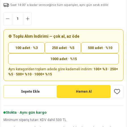
Saat 14:00’ a kadar vereceğiniz tüm siparişler, aynı gün sevk edilir.
md
risi
Klemens 180C
nsatör
erisi
renç %5 2W
Kılıf
risi
Klemens 90C
atör
risi
enç 1/8w
Kılıf
i
satör
risi
enç %1 1/2W
k kapasitör
⚙️ Toplu Alım İndirimi — çok al, az öde
100 adet · %3
250 adet · %5
500 adet · %10
si
atör
risi
enç %1 1/4W
1000 adet · %15
si
tör
risi
renç 1/2W
ad
iyot
Aynı kategoriden toplam adede göre kademeli indirim:
100+ %3 · 250+
%5 · 500+ %10 · 1000+ %15
si
atör
Serisi
renç 10W
isi
satör
Serisi
enç 1W
r 1206 Kılıf
Sepete Ekle
Hemen Al
 Serisi,45 Serisi
atör
Serisi
renç 20W
 1206 Kılıf - 25 Adet
iyot
Stokta · Aynı gün kargo
risi
tör
isi
enç 2W
 402 Kılıf
Minimum sipariş tutarı: KDV dahil 500 TL