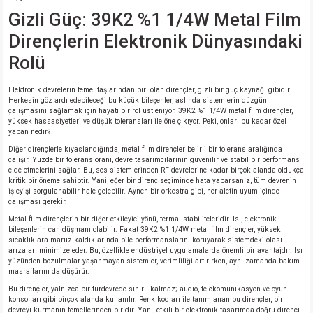
si
nsatörler
ç 25W
od
Gizli Güç: 39K2 %1 1/4W Metal Film
Dirençlerin Elektronik Dünyasındaki
ndansatör
ç 3W
ç
Rolü
ver
d Kondansatörler
ç 4W
Elektronik devrelerin temel taşlarından biri olan dirençler, gizli bir güç kaynağı gibidir.
Herkesin göz ardı edebileceği bu küçük bileşenler, aslında sistemlerin düzgün
çalışmasını sağlamak için hayati bir rol üstleniyor. 39K2 %1 1/4W metal film dirençler,
si
ansatör
ç 6W
yüksek hassasiyetleri ve düşük toleransları ile öne çıkıyor. Peki, onları bu kadar özel
yapan nedir?
si
Kondansatör
ç 7W
d
Diğer dirençlerle kıyaslandığında, metal film dirençler belirli bir tolerans aralığında
çalışır. Yüzde bir tolerans oranı, devre tasarımcılarının güvenilir ve stabil bir performans
elde etmelerini sağlar. Bu, ses sistemlerinden RF devrelerine kadar birçok alanda oldukça
isi
ansatör
ç 8W
kritik bir öneme sahiptir. Yani, eğer bir direnç seçiminde hata yaparsanız, tüm devrenin
işleyişi sorgulanabilir hale gelebilir. Aynen bir orkestra gibi, her aletin uyum içinde
çalışması gerekir.
si
ster AXİAL Kondansatör
ç 9W
Metal film dirençlerin bir diğer etkileyici yönü, termal stabiliteleridir. Isı, elektronik
bileşenlerin can düşmanı olabilir. Fakat 39K2 %1 1/4W metal film dirençler, yüksek
sıcaklıklara maruz kaldıklarında bile performanslarını koruyarak sistemdeki olası
risi
ndansatörler
arızaları minimize eder. Bu, özellikle endüstriyel uygulamalarda önemli bir avantajdır. Isı
yüzünden bozulmalar yaşanmayan sistemler, verimliliği artırırken, aynı zamanda bakım
masraflarını da düşürür.
isi
atör
Bu dirençler, yalnızca bir türdevrede sınırlı kalmaz; audio, telekomünikasyon ve oyun
konsolları gibi birçok alanda kullanılır. Renk kodları ile tanımlanan bu dirençler, bir
devreyi kurmanın temellerinden biridir. Yani, etkili bir elektronik tasarımda doğru direnci