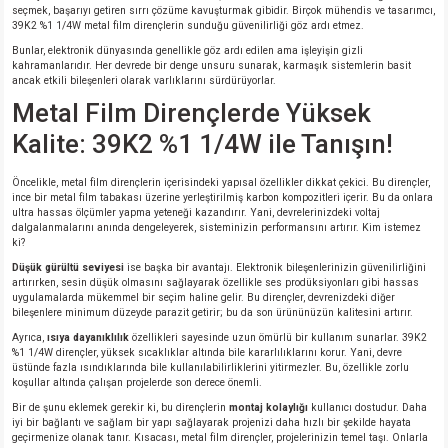
si
ansatör
 Kılıf
seçmek, başarıyı getiren sırrı çözüme kavuşturmak gibidir. Birçok mühendis ve tasarımcı,
39K2 %1 1/4W metal film dirençlerin sunduğu güvenilirliği göz ardı etmez.
Bunlar, elektronik dünyasında genellikle göz ardı edilen ama işleyişin gizli
si
a Tipi Kondansatör
 Kılıf
kahramanlarıdır. Her devrede bir denge unsuru sunarak, karmaşık sistemlerin basit
ancak etkili bileşenleri olarak varlıklarını sürdürüyorlar.
risi
Tipi Kondansatör
 Kılıf
Metal Film Dirençlerde Yüksek
Kalite: 39K2 %1 1/4W ile Tanışın!
si
nsatör
 Kılıf
Öncelikle, metal film dirençlerin içerisindeki yapısal özellikler dikkat çekici. Bu dirençler,
ince bir metal film tabakası üzerine yerleştirilmiş karbon kompozitleri içerir. Bu da onlara
si
r 1206 Kılıf
Kılıf
ultra hassas ölçümler yapma yeteneği kazandırır. Yani, devrelerinizdeki voltaj
dalgalanmalarını anında dengeleyerek, sisteminizin performansını artırır. Kim istemez
ki?
si
 402 Kılıf
Kılıf
Düşük gürültü seviyesi
ise başka bir avantajı. Elektronik bileşenlerinizin güvenilirliğini
artırırken, sesin düşük olmasını sağlayarak özellikle ses prodüksiyonları gibi hassas
uygulamalarda mükemmel bir seçim haline gelir. Bu dirençler, devrenizdeki diğer
isi
 603 Kılıf
Kılıf
bileşenlere minimum düzeyde parazit getirir; bu da son ürününüzün kalitesini artırır.
Ayrıca,
ısıya dayanıklılık
özellikleri sayesinde uzun ömürlü bir kullanım sunarlar. 39K2
si
 805 Kılıf
5W
%1 1/4W dirençler, yüksek sıcaklıklar altında bile kararlılıklarını korur. Yani, devre
üstünde fazla ısındıklarında bile kullanılabilirliklerini yitirmezler. Bu, özellikle zorlu
koşullar altında çalışan projelerde son derece önemli.
isi
nsatör
W
Bir de şunu eklemek gerekir ki, bu dirençlerin
montaj kolaylığı
kullanıcı dostudur. Daha
iyi bir bağlantı ve sağlam bir yapı sağlayarak projenizi daha hızlı bir şekilde hayata
geçirmenize olanak tanır. Kısacası, metal film dirençler, projelerinizin temel taşı. Onlarla
si
atör
W