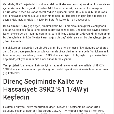
Öncelikle, 39K2 değerindeki bu direnç, elektronik devrelerde voltajı ve akımı kontrol etmek
için mükemmel bir seçimdir. Kendisi %1 tolerans sunarak, devrenizin hassasiyetini
artırır. Ama “Neden bu kadar önemli?” diye düşünebilirsiniz. Düşünün ki, bir müzisyen
doğru notayı çalamazsa, müzik eserinin tamamı bir felakete dönüşür. İşte dirençler de
devrelerdeki notalar gibidir; küçük bir hata, fonksiyonları alt üst edebilir.
Isı da önemli
! 1/4W güç değeri, bu dirençlerin belirli bir sıcaklıkta güvenle çalışmasını
sağlar. Gereğinden fazla ısındıklarında devreyi bozabilirler. Özellikle çok sayıda bileşen
içeren projelerde, aşırı ısınma sorununa karşı ihtiyaç duyacağınız dayanıklılığı sağlamak,
bu dirençlerle mümkün. Sıcağa karşı ''soğuk bir duş'' etkisi yaratan bu dirençler, projenize
güven kazandırır.
Şimdi, kurulum açısından da bir göz atalım. Bu dirençler genellikle standart boyutlarda
gelir. Bu da, devre panolarında kolayca yer alabilecekleri anlamına gelir. Yani, karmaşık
tasarımlar yapmak istemiyorsanız, 39K2 dirençleri işinizi kolaylaştırır. İşte bu özellikleri
sayesinde, çok yönlü kullanım alanı sunan bir bileşendir.
Yeni projelerinize heyecan katmak için sıradan dirençlerle yetinmemelisiniz! 39K2 %1
1/4W dirençlerin avantajları, yaratıcılığınızı destekleyecek ve elektronik tasarımlarınıza
güç katacaktır.
Direnç Seçiminde Kalite ve
Hassasiyet: 39K2 %1 1/4W'yi
Keşfedin
Elektronik dünyası, devre tasarımında doğru bileşenleri seçmenin ne kadar kritik
olduğunu hepimizi hatırlatır. İşte burada 39K2 %1 1/4W direnci devreye giriyor. Peki,