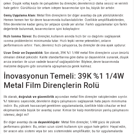
çeker. Düşük voltaj kaybı ile çalışabilen bu dirençler, devrelerinizi daha sessiz ve verimli
hale getirir. Gürültüsüz bir ortam isteyen tasarımcılar için bu, büyük bir artıdır.
Geniş Uygulama Alanı
: Metal film dirençlerin bir diğer avantajı da çok yönlülükleridir.
Hemen hemen her tür devre tasarımında kullanılabilirler. Özellikle amplifikatörlerden,
filtre devrelerine kadar geniş bir yelpaze içinde yer alırlar. Farklı uygulamalar için farklı
değerlerde bulunmak, tasarımcıların işini kolaylaştırır.
Hızlı Isınma Süresi
: Bu dirençler, kullanım anında hızlı bir ısı dağılımı sağlayarak
ısınma problemlerini minimumda tutar. Hızlı tepki verme yetenekleri, onların
performansını artırır. Yani, devreniz hızlı çalışıyorsa, bu dirençler de ona ayak uydurur.
Uzun Ömür ve Dayanıklılık
: Son olarak, 39K %1 1/4W metal film dirençlerin uzun ömürlü
olmaları dikkat çekicidir. Kalite standartlarına göre daha iyi dayanıklılık sunarak, düşük
arıza oranları ile uzun vadede tasarruf sağlayabilirler. Böylece, devre tasarımında
malzeme değişimi gibi sorunlarla uğraşmanıza gerek kalmaz.
İnovasyonun Temeli: 39K %1 1/4W
Metal Film Dirençlerin Rolü
İlk olarak,
doğruluk ve güvenilirlik
açısından metal film dirençler rakiplerinden sıyrılır.
%1 tolerans sayesinde, devrelerin doğru çalışmasını sağlayarak hata payını minimuma
indirir. Bu, yüksek hassasiyet gerektiren uygulamalarda, özellikle tıbbi cihazlar ve test
ekipmanlarında büyük bir avantaj sunar. Kimse bir kalp monitörünün yanlış çalışmasını
istemez, değil mi?
Bir diğer avantajı da
ısı dayanıklılığıdır
. Metal film dirençler, 1/4W gücü ile yüksek
performans gösterir. Bu, onları uzun süreli kullanım için uygun hale getirir. Hayal edin,
bir aracın abs sistemi veya bir ses sistemindeki amplifikatör; bu tür uygulamalarda