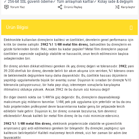
✓ 256-bit SSL güvenli ödeme
✓ Tüm anlaşmalı kartlar
✓ Kolay iade & değişim
si
atör
Serisi
enç 3W
 603 Kılıf
Yorum Yaz
Ürünü Paylaş
Karşılaştır
si
satör
erisi
enç 4W
 603 Kılıf - 25 Adet
Ürün Bilgisi
4 Serisi,27 Serisi,93 Serisi
atör
Serisi
enç 5W
 805 Kılıf
Elektronikte kullanılan dirençlerin kalitesi ve özellikleri, devrelerin genel performansı için
kritik bir öneme sahiptir.
39K2 %1 1/4W metal film direnç
, bahsedilen bu dirençlerin en
gözde türlerinden biridir. Peki, neden bu kadar popüler? Metal film dirençlerin yapısal
tör
 Serisi
ç 10W
 805 Kılıf - 25 Adet
özellikleri sayesinde sağladığı stabilite ve hassaslık, onun tercih edilmesinin başlıca
sebeplerinden biri.
Bir direnç alırken dikkat edilmesi gereken ilk şey, direnç değeri ve toleransıdır.
39K2
, yani
erisi
atör
erisi
ç 11W
d
39.200 ohm'luk bir direnç, devrede belirli bir akım akışına izin verirken, %1 tolerans oranı
ile beklenmedik değişimlere karşı daha dayanıklıdır. Bu, özellikle hassas ölçümlerin
yapıldığı uygulamalarda büyük bir avantaj sunar. Düşünün ki sıradan bir dirençte %10
isi
satör
ç 13W
toleransla çalışıyorsunuz; bir hata payı olup, istenmeyen sonuçlarla karşılaşma
ihtimaliniz oldukça yüksek. Ancak 39K2 ile bu durum söz konusu değil!
isi
atör
ç 14W
Bir diğer önemli nokta ise 1/4W’lik güç değeridir. Bu, dirençlerin dayanabileceği
maksimum güç miktarını tanımlar. 1/4W, pek çok uygulama için yeterlidir ve bu da onu
hobi projelerinden profesyonel devre tasarımlarına kadar geniş bir yelpazede tercih
edilebilir hale getirir. Düşünün ki, bir direnç ısınarak bozulursa, tüm devreniz
i
satör
ç 15W
etkilenebilir! Ancak kaliteli bir metal film direnç ile bu riski minimize edersiniz.
39K2 %1 1/4W metal film direnç
, elektronik projelerinizde stabilite ve güvenilirlik
isi
atör
ç 17W
iyot
arıyorsanız göz ardı edilmemesi gereken bir bileşendir. Bu dirençler, yaptığınız işin
kalitesini belirleyebilir! Kaliteli malzemeyi tercih etmek, sizi her zaman bir adım öne
taşıyacaktır.