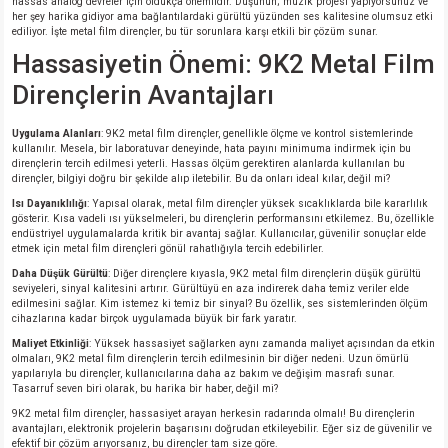
hassas analog devreler için oldukça önemlidir. Düşünün; müzik projesi yapıyorsunuz ve
her şey harika gidiyor ama bağlantılardaki gürültü yüzünden ses kalitesine olumsuz etki
ediliyor. İşte metal film dirençler, bu tür sorunlara karşı etkili bir çözüm sunar.
Hassasiyetin Önemi: 9K2 Metal Film
Dirençlerin Avantajları
Uygulama Alanları
: 9K2 metal film dirençler, genellikle ölçme ve kontrol sistemlerinde
kullanılır. Mesela, bir laboratuvar deneyinde, hata payını minimuma indirmek için bu
dirençlerin tercih edilmesi yeterli. Hassas ölçüm gerektiren alanlarda kullanılan bu
dirençler, bilgiyi doğru bir şekilde alıp iletebilir. Bu da onları ideal kılar, değil mi?
Isı Dayanıklılığı
: Yapısal olarak, metal film dirençler yüksek sıcaklıklarda bile kararlılık
gösterir. Kısa vadeli ısı yükselmeleri, bu dirençlerin performansını etkilemez. Bu, özellikle
endüstriyel uygulamalarda kritik bir avantaj sağlar. Kullanıcılar, güvenilir sonuçlar elde
etmek için metal film dirençleri gönül rahatlığıyla tercih edebilirler.
Daha Düşük Gürültü
: Diğer dirençlere kıyasla, 9K2 metal film dirençlerin düşük gürültü
seviyeleri, sinyal kalitesini artırır. Gürültüyü en aza indirerek daha temiz veriler elde
edilmesini sağlar. Kim istemez ki temiz bir sinyal? Bu özellik, ses sistemlerinden ölçüm
cihazlarına kadar birçok uygulamada büyük bir fark yaratır.
Maliyet Etkinliği
: Yüksek hassasiyet sağlarken aynı zamanda maliyet açısından da etkin
olmaları, 9K2 metal film dirençlerin tercih edilmesinin bir diğer nedeni. Uzun ömürlü
yapılarıyla bu dirençler, kullanıcılarına daha az bakım ve değişim masrafı sunar.
Tasarruf seven biri olarak, bu harika bir haber, değil mi?
9K2 metal film dirençler, hassasiyet arayan herkesin radarında olmalı! Bu dirençlerin
avantajları, elektronik projelerin başarısını doğrudan etkileyebilir. Eğer siz de güvenilir ve
efektif bir çözüm arıyorsanız, bu dirençler tam size göre.