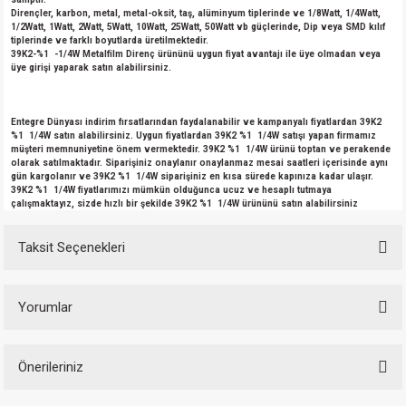
Dirençler, karbon, metal, metal-oksit, taş, alüminyum tiplerinde ve 1/8Watt, 1/4Watt,
1/2Watt, 1Watt, 2Watt, 5Watt, 10Watt, 25Watt, 50Watt vb güçlerinde, Dip veya SMD kılıf
tiplerinde ve farklı boyutlarda üretilmektedir.
39K2-%1 -1/4W Metalfilm Direnç ürününü uygun fiyat avantajı ile üye olmadan veya
üye girişi yaparak satın alabilirsiniz.
Entegre Dünyası indirim fırsatlarından faydalanabilir ve kampanyalı fiyatlardan 39K2
%1 1/4W satın alabilirsiniz. Uygun fiyatlardan 39K2 %1 1/4W satışı yapan firmamız
müşteri memnuniyetine önem vermektedir. 39K2 %1 1/4W ürünü toptan ve perakende
olarak satılmaktadır. Siparişiniz onaylanır onaylanmaz mesai saatleri içerisinde aynı
gün kargolanır ve 39K2 %1 1/4W siparişiniz en kısa sürede kapınıza kadar ulaşır.
39K2 %1 1/4W fiyatlarımızı mümkün olduğunca ucuz ve hesaplı tutmaya
çalışmaktayız, sizde hızlı bir şekilde 39K2 %1 1/4W ürününü satın alabilirsiniz
Taksit Seçenekleri
Yorumlar
Önerileriniz
Bu ürüne ilk yorumu siz yapın!
Bu ürünün fiyat bilgisi, resim, ürün açıklamalarında ve diğer konularda