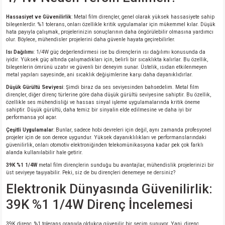
Hassasiyet ve Güvenilirlik
: Metal film dirençler, genel olarak yüksek hassasiyete sahip
bileşenlerdir. %1 tolerans, onları özellikle kritik uygulamalar için mükemmel kılar. Düşük
hata payıyla çalışmak, projelerinizin sonuçlarının daha öngörülebilir olmasına yardımcı
olur. Böylece, mühendisler projelerini daha güvenle hayata geçirebilirler.
Isı Dağılımı
: 1/4W güç değerlendirmesi ise bu dirençlerin ısı dağılımı konusunda da
iyidir. Yüksek güç altında çalışmadıkları için, belirli bir sıcaklıkta kalırlar. Bu özellik,
bileşenlerin ömrünü uzatır ve güvenli bir deneyim sunar. Üstelik, ısıdan etkilenmeyen
metal yapıları sayesinde, ani sıcaklık değişimlerine karşı daha dayanıklıdırlar.
Düşük Gürültü Seviyesi
: Şimdi biraz da ses seviyesinden bahsedelim. Metal film
dirençler, diğer direnç türlerine göre daha düşük gürültü seviyesine sahiptir. Bu özellik,
özellikle ses mühendisliği ve hassas sinyal işleme uygulamalarında kritik öneme
sahiptir. Düşük gürültü, daha temiz bir sinyalin elde edilmesine ve daha iyi bir
performansa yol açar.
Çeşitli Uygulamalar
: Bunlar, sadece hobi devreleri için değil, aynı zamanda profesyonel
projeler için de son derece uygundur. Yüksek dayanıklılıkları ve performanslarındaki
güvenilirlik, onları otomotiv elektroniğinden telekomünikasyona kadar pek çok farklı
alanda kullanılabilir hale getirir.
39K %1 1/4W
metal film dirençlerin sunduğu bu avantajlar, mühendislik projelerinizi bir
üst seviyeye taşıyabilir. Peki, siz de bu dirençleri denemeye ne dersiniz?
Elektronik Dünyasında Güvenilirlik:
39K %1 1/4W Direnç İncelemesi
39K direnç, %1 tolerans oranıyla oldukça güvenilir bir seçim sunuyor. Yani, direnç