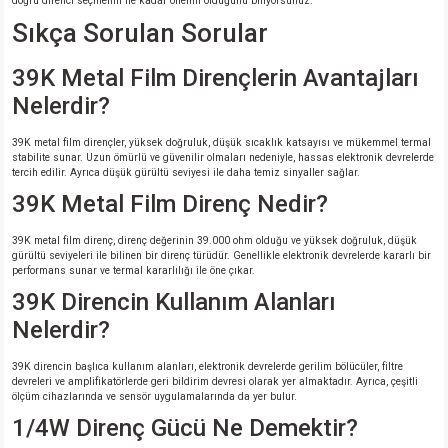
doğru direnci seçmenin ne kadar önemli olduğunu biliyorsunuz.
Sıkça Sorulan Sorular
39K Metal Film Dirençlerin Avantajları
Nelerdir?
39K metal film dirençler, yüksek doğruluk, düşük sıcaklık katsayısı ve mükemmel termal
stabilite sunar. Uzun ömürlü ve güvenilir olmaları nedeniyle, hassas elektronik devrelerde
tercih edilir. Ayrıca düşük gürültü seviyesi ile daha temiz sinyaller sağlar.
39K Metal Film Direnç Nedir?
39K metal film direnç, direnç değerinin 39.000 ohm olduğu ve yüksek doğruluk, düşük
gürültü seviyeleri ile bilinen bir direnç türüdür. Genellikle elektronik devrelerde kararlı bir
performans sunar ve termal kararlılığı ile öne çıkar.
39K Direncin Kullanım Alanları
Nelerdir?
39K direncin başlıca kullanım alanları, elektronik devrelerde gerilim bölücüler, filtre
devreleri ve amplifikatörlerde geri bildirim devresi olarak yer almaktadır. Ayrıca, çeşitli
ölçüm cihazlarında ve sensör uygulamalarında da yer bulur.
1/4W Direnç Gücü Ne Demektir?