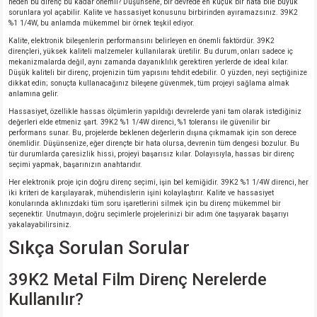
neden bu direnç bu kadar önemli? Düşünsene, bir devrede en küçük bir hata bile büyük
sorunlara yol açabilir. Kalite ve hassasiyet konusunu birbirinden ayıramazsınız. 39K2
%1 1/4W, bu anlamda mükemmel bir örnek teşkil ediyor.
Kalite, elektronik bileşenlerin performansını belirleyen en önemli faktördür. 39K2
dirençleri, yüksek kaliteli malzemeler kullanılarak üretilir. Bu durum, onları sadece iç
mekanizmalarda değil, aynı zamanda dayanıklılık gerektiren yerlerde de ideal kılar.
Düşük kaliteli bir direnç, projenizin tüm yapısını tehdit edebilir. O yüzden, neyi seçtiğinize
dikkat edin; sonuçta kullanacağınız bileşene güvenmek, tüm projeyi sağlama almak
anlamına gelir.
Hassasiyet, özellikle hassas ölçümlerin yapıldığı devrelerde yani tam olarak istediğiniz
değerleri elde etmeniz şart. 39K2 %1 1/4W direnci, %1 toleransı ile güvenilir bir
performans sunar. Bu, projelerde beklenen değerlerin dışına çıkmamak için son derece
önemlidir. Düşünsenize, eğer dirençte bir hata olursa, devrenin tüm dengesi bozulur. Bu
tür durumlarda çaresizlik hissi, projeyi başarısız kılar. Dolayısıyla, hassas bir direnç
seçimi yapmak, başarınızın anahtarıdır.
Her elektronik proje için doğru direnç seçimi, işin bel kemiğidir. 39K2 %1 1/4W direnci, her
iki kriteri de karşılayarak, mühendislerin işini kolaylaştırır. Kalite ve hassasiyet
konularında aklınızdaki tüm soru işaretlerini silmek için bu direnç mükemmel bir
seçenektir. Unutmayın, doğru seçimlerle projelerinizi bir adım öne taşıyarak başarıyı
yakalayabilirsiniz.
Sıkça Sorulan Sorular
39K2 Metal Film Direnç Nerelerde
Kullanılır?