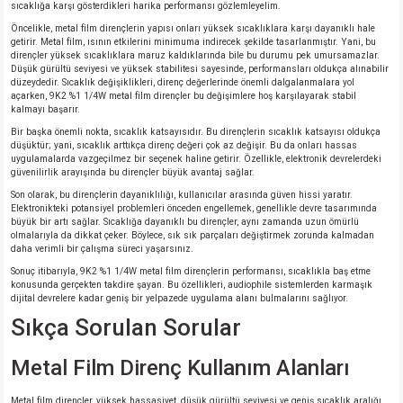
sıcaklığa karşı gösterdikleri harika performansı gözlemleyelim.
Öncelikle, metal film dirençlerin yapısı onları yüksek sıcaklıklara karşı dayanıklı hale
getirir. Metal film, ısının etkilerini minimuma indirecek şekilde tasarlanmıştır. Yani, bu
dirençler yüksek sıcaklıklara maruz kaldıklarında bile bu durumu pek umursamazlar.
Düşük gürültü seviyesi ve yüksek stabilitesi sayesinde, performansları oldukça alınabilir
düzeydedir. Sıcaklık değişiklikleri, direnç değerlerinde önemli dalgalanmalara yol
açarken, 9K2 %1 1/4W metal film dirençler bu değişimlere hoş karşılayarak stabil
kalmayı başarır.
Bir başka önemli nokta, sıcaklık katsayısıdır. Bu dirençlerin sıcaklık katsayısı oldukça
düşüktür; yani, sıcaklık arttıkça direnç değeri çok az değişir. Bu da onları hassas
uygulamalarda vazgeçilmez bir seçenek haline getirir. Özellikle, elektronik devrelerdeki
güvenilirlik arayışında bu dirençler büyük avantaj sağlar.
Son olarak, bu dirençlerin dayanıklılığı, kullanıcılar arasında güven hissi yaratır.
Elektronikteki potansiyel problemleri önceden engellemek, genellikle devre tasarımında
büyük bir artı sağlar. Sıcaklığa dayanıklı bu dirençler, aynı zamanda uzun ömürlü
olmalarıyla da dikkat çeker. Böylece, sık sık parçaları değiştirmek zorunda kalmadan
daha verimli bir çalışma süreci yaşarsınız.
Sonuç itibarıyla, 9K2 %1 1/4W metal film dirençlerin performansı, sıcaklıkla baş etme
konusunda gerçekten takdire şayan. Bu özellikleri, audiophile sistemlerden karmaşık
dijital devrelere kadar geniş bir yelpazede uygulama alanı bulmalarını sağlıyor.
Sıkça Sorulan Sorular
Metal Film Direnç Kullanım Alanları
Metal film dirençler, yüksek hassasiyet, düşük gürültü seviyesi ve geniş sıcaklık aralığı