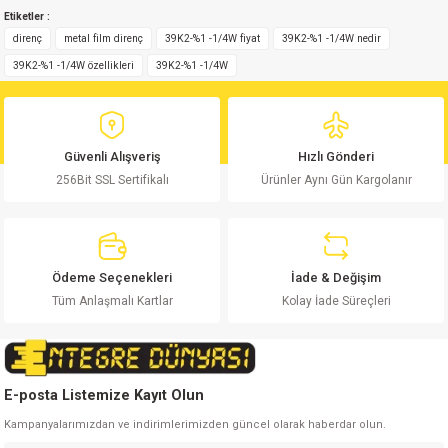
Etiketler :
yetersiz gördüğünüz noktaları öneri formunu kullanarak tarafımıza
Yorum Yaz
iletebilirsiniz.
direnç
metal film direnç
39K2-%1 -1/4W fiyat
39K2-%1 -1/4W nedir
Görüş ve önerileriniz için teşekkür ederiz.
39K2-%1 -1/4W özellikleri
39K2-%1 -1/4W
Ürün resmi kalitesiz, bozuk veya görüntülenemiyor.
Ürün açıklamasında eksik bilgiler bulunuyor.
Güvenli Alışveriş
Hızlı Gönderi
Ürün bilgilerinde hatalar bulunuyor.
256Bit SSL Sertifikalı
Ürünler Aynı Gün Kargolanır
Ürün fiyatı diğer sitelerden daha pahalı.
Bu ürüne benzer farklı alternatifler olmalı.
Ödeme Seçenekleri
İade & Değişim
Tüm Anlaşmalı Kartlar
Kolay İade Süreçleri
Gönder
E-posta Listemize Kayıt Olun
Kampanyalarımızdan ve indirimlerimizden güncel olarak haberdar olun.