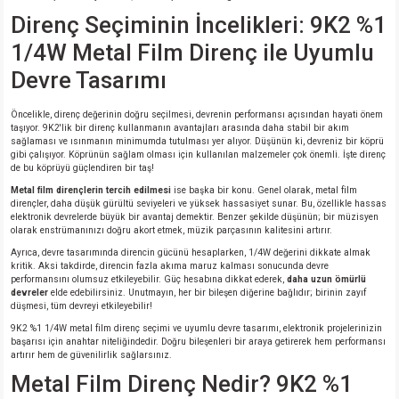
Direnç Seçiminin İncelikleri: 9K2 %1
1/4W Metal Film Direnç ile Uyumlu
Devre Tasarımı
Öncelikle, direnç değerinin doğru seçilmesi, devrenin performansı açısından hayati önem
taşıyor. 9K2'lik bir direnç kullanmanın avantajları arasında daha stabil bir akım
sağlaması ve ısınmanın minimumda tutulması yer alıyor. Düşünün ki, devreniz bir köprü
gibi çalışıyor. Köprünün sağlam olması için kullanılan malzemeler çok önemli. İşte direnç
de bu köprüyü güçlendiren bir taş!
Metal film dirençlerin tercih edilmesi
ise başka bir konu. Genel olarak, metal film
dirençler, daha düşük gürültü seviyeleri ve yüksek hassasiyet sunar. Bu, özellikle hassas
elektronik devrelerde büyük bir avantaj demektir. Benzer şekilde düşünün; bir müzisyen
olarak enstrümanınızı doğru akort etmek, müzik parçasının kalitesini artırır.
Ayrıca, devre tasarımında direncin gücünü hesaplarken, 1/4W değerini dikkate almak
kritik. Aksi takdirde, direncin fazla akıma maruz kalması sonucunda devre
performansını olumsuz etkileyebilir. Güç hesabına dikkat ederek,
daha uzun ömürlü
devreler
elde edebilirsiniz. Unutmayın, her bir bileşen diğerine bağlıdır; birinin zayıf
düşmesi, tüm devreyi etkileyebilir!
9K2 %1 1/4W metal film direnç seçimi ve uyumlu devre tasarımı, elektronik projelerinizin
başarısı için anahtar niteliğindedir. Doğru bileşenleri bir araya getirerek hem performansı
artırır hem de güvenilirlik sağlarsınız.
Metal Film Direnç Nedir? 9K2 %1