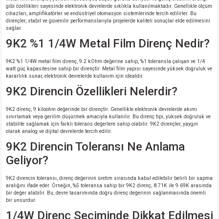
gibi özellikleri sayesinde elektronik devrelerde sıklıkla kullanılmaktadır. Genellikle ölçüm
cihazları, amplifikatörler ve endüstriyel otomasyon sistemlerinde tercih edilirler. Bu
dirençler, stabil ve güvenilir performanslarıyla projelerde kaliteli sonuçlar elde edilmesini
sağlar.
9K2 %1 1/4W Metal Film Direnç Nedir?
9K2 %1 1/4W metal film direnç, 9.2 kOhm değerine sahip, %1 toleransla çalışan ve 1/4
watt güç kapasitesine sahip bir dirençtir. Metal film yapısı sayesinde yüksek doğruluk ve
kararlılık sunar, elektronik devrelerde kullanım için idealdir.
9K2 Direncin Özellikleri Nelerdir?
9K2 direnç, 9 kiloohm değerinde bir dirençtir. Genellikle elektronik devrelerde akımı
sınırlamak veya gerilim düşürmek amacıyla kullanılır. Bu direnç tipi, yüksek doğruluk ve
stabilite sağlamak için farklı tolerans değerlere sahip olabilir. 9K2 dirençler, yaygın
olarak analog ve dijital devrelerde tercih edilir.
9K2 Direncin Toleransı Ne Anlama
Geliyor?
9K2 direncin toleransı, direnç değerinin üretim sırasında kabul edilebilir belirli bir sapma
aralığını ifade eder. Örneğin, %5 toleransa sahip bir 9K2 direnç, 8.71K ile 9.69K arasında
bir değer alabilir. Bu, devre tasarımında doğru direnç değerinin sağlanmasında önemli
bir unsurdur.
1/4W Direnç Seçiminde Dikkat Edilmesi