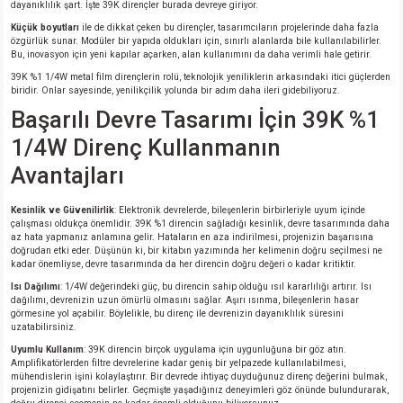
dayanıklılık şart. İşte 39K dirençler burada devreye giriyor.
Küçük boyutları
ile de dikkat çeken bu dirençler, tasarımcıların projelerinde daha fazla
özgürlük sunar. Modüler bir yapıda oldukları için, sınırlı alanlarda bile kullanılabilirler.
Bu, inovasyon için yeni kapılar açarken, alan kullanımını da daha verimli hale getirir.
39K %1 1/4W metal film dirençlerin rolü, teknolojik yeniliklerin arkasındaki itici güçlerden
biridir. Onlar sayesinde, yenilikçilik yolunda bir adım daha ileri gidebiliyoruz.
Başarılı Devre Tasarımı İçin 39K %1
1/4W Direnç Kullanmanın
Avantajları
Kesinlik ve Güvenilirlik
: Elektronik devrelerde, bileşenlerin birbirleriyle uyum içinde
çalışması oldukça önemlidir. 39K %1 direncin sağladığı kesinlik, devre tasarımında daha
az hata yapmanız anlamına gelir. Hataların en aza indirilmesi, projenizin başarısına
doğrudan etki eder. Düşünün ki, bir kitabın yazımında her kelimenin doğru seçilmesi ne
kadar önemliyse, devre tasarımında da her direncin doğru değeri o kadar kritiktir.
Isı Dağılımı
: 1/4W değerindeki güç, bu direncin sahip olduğu ısıl kararlılığı artırır. Isı
dağılımı, devrenizin uzun ömürlü olmasını sağlar. Aşırı ısınma, bileşenlerin hasar
görmesine yol açabilir. Böylelikle, bu direnç ile devrenizin dayanıklılık süresini
uzatabilirsiniz.
Uyumlu Kullanım
: 39K direncin birçok uygulama için uygunluğuna bir göz atın.
Amplifikatörlerden filtre devrelerine kadar geniş bir yelpazede kullanılabilmesi,
mühendislerin işini kolaylaştırır. Bir devrede ihtiyaç duyduğunuz direnç değerini bulmak,
projenizin gidişatını belirler. Geçmişte yaşadığınız deneyimleri göz önünde bulundurarak,