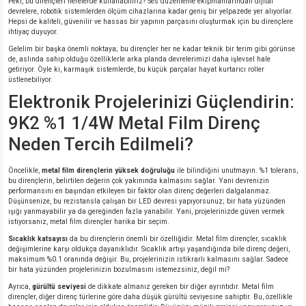
Peki, bu dirençleri nerelerde kullanabiliriz? Ses düzenleme ekipmanlarından dijital
devrelere, robotik sistemlerden ölçüm cihazlarına kadar geniş bir yelpazede yer alıyorlar.
Hepsi de kaliteli, güvenilir ve hassas bir yapının parçasını oluşturmak için bu dirençlere
ihtiyaç duyuyor.
Gelelim bir başka önemli noktaya; bu dirençler her ne kadar teknik bir terim gibi görünse
de, aslında sahip olduğu özelliklerle arka planda devrelerimizi daha işlevsel hale
getiriyor. Öyle ki, karmaşık sistemlerde, bu küçük parçalar hayat kurtarıcı roller
üstlenebiliyor.
Elektronik Projelerinizi Güçlendirin:
9K2 %1 1/4W Metal Film Direnç
Neden Tercih Edilmeli?
Öncelikle,
metal film dirençlerin yüksek doğruluğu
ile bilindiğini unutmayın. %1 tolerans,
bu dirençlerin, belirtilen değerin çok yakınında kalmasını sağlar. Yani devrenizin
performansını en başından etkileyen bir faktör olan direnç değerleri dalgalanmaz.
Düşünsenize, bu rezistansla çalışan bir LED devresi yapıyorsunuz; bir hata yüzünden
ışığı yanmayabilir ya da gereğinden fazla yanabilir. Yani, projelerinizde güven vermek
istiyorsanız, metal film dirençler harika bir seçim.
Sıcaklık katsayısı
da bu dirençlerin önemli bir özelliğidir. Metal film dirençler, sıcaklık
değişimlerine karşı oldukça dayanıklıdır. Sıcaklık artışı yaşandığında bile direnç değeri,
maksimum %0.1 oranında değişir. Bu, projelerinizin istikrarlı kalmasını sağlar. Sadece
bir hata yüzünden projelerinizin bozulmasını istemezsiniz, değil mi?
Ayrıca,
gürültü seviyesi
de dikkate almanız gereken bir diğer ayrıntıdır. Metal film
dirençler, diğer direnç türlerine göre daha düşük gürültü seviyesine sahiptir. Bu, özellikle