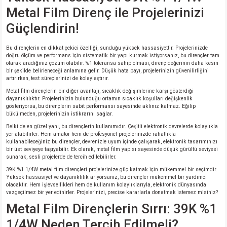
Metal Film Direnç ile Projelerinizi
Güçlendirin!
Bu dirençlerin en dikkat çekici özelliği, sunduğu yüksek hassasiyettir. Projelerinizde
doğru ölçüm ve performans için sistematik bir yapı kurmak istiyorsanız, bu dirençler tam
olarak aradığınız çözüm olabilir. %1 toleransa sahip olması, direnç değerinin daha kesin
bir şekilde belirleneceği anlamına gelir. Düşük hata payı, projelerinizin güvenilirliğini
artırırken, test süreçlerinizi de kolaylaştırır.
Metal film dirençlerin bir diğer avantajı, sıcaklık değişimlerine karşı gösterdiği
dayanıklılıktır. Projelerinizin bulunduğu ortamın sıcaklık koşulları değişkenlik
gösteriyorsa, bu dirençlerin sabit performansı sayesinde aklınız kalmaz. Eğilip
bükülmeden, projelerinizin istikrarını sağlar.
Belki de en güzel yanı, bu dirençlerin kullanımıdır. Çeşitli elektronik devrelerde kolaylıkla
yer alabilirler. Hem amatör hem de profesyonel projelerinizde rahatlıkla
kullanabileceğiniz bu dirençler, devrenizle uyum içinde çalışarak, elektronik tasarımınızı
bir üst seviyeye taşıyabilir. Ek olarak, metal film yapısı sayesinde düşük gürültü seviyesi
sunarak, sesli projelerde de tercih edilebilirler.
39K %1 1/4W metal film dirençleri projelerinize güç katmak için mükemmel bir seçimdir.
Yüksek hassasiyet ve dayanıklılık arıyorsanız, bu dirençler mükemmel bir yardımcı
olacaktır. Hem işlevsellikleri hem de kullanım kolaylıklarıyla, elektronik dünyasında
vazgeçilmez bir yer edinirler. Projelerinizi, precise kararlarla donatmak istemez misiniz?
Metal Film Dirençlerin Sırrı: 39K %1
1/4W Neden Tercih Edilmeli?