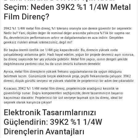
Seçim: Neden 39K2 %1 1/4W Metal
isi
Film Direnç?
erisi
39K2 %1 1/4W metal film direnç, %1 tolerans oranıyla son derece güvenilir bir seçenektir.
Nedir bu? Yani, ölçülen değer ile nominal değer arasında yalnızca %1'lik bir sapma var.
Bu, devrelerinizin performansını artırır ve dalgalanmaları en aza indirir. Gerçekten
gereksiz riskleri almak istemezsiniz, değil mi?
releri
Bir başka önemli özellik ise 1/4W güç kapasitesidir. Bu, direncin yüksek ısıda
çalışabileceği anlamına gelir. Hadi hayal edelim; yoğun bir projede devreniz aşırı ısınırsa,
P MARKA)
bu direnç sayesinde her şey yolunda gidebilir. Metal film yapısı, ısının dengeli şekilde
dağıtılmasına yardımcı olur, bu da uzun ömürlü kullanım demektir.
Ayrıca, metal film dirençlerin yüksek frekans uygulamalarına da uygun olduğunu
belirtmek lazım. Günümüzde birçok elektronik proje, çeşitli frekanslarda çalışıyor. 39K2
direnci, düşük gürültü seviyesi ve yüksek stabilite ile projelerinizi bir adım öne çıkarabilir.
Kısacası, 39K2 %1 1/4W metal film direnç, projelerinizde aradığınız kesinlik ve
güvenilirliği sunar. Doğru komponentleri seçtiğinizde, devre tasarımınızın başarısı
kaçınılmaz olacaktır. Projelerinizi bir üst seviyeye taşımak için bu direnç, ideal bir
seçenek olarak karşınıza çıkıyor!
Elektronik Tasarımlarınızı
Güçlendirin: 39K2 %1 1/4W
Dirençlerin Avantajları