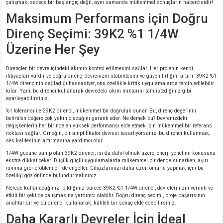
çalışmak, sadece bir başlangıç değil, aynı zamanda mükemmel sonuçların habercisidir!
Maksimum Performans için Doğru
isi
Direnç Seçimi: 39K2 %1 1/4W
Üzerine Her Şey
si
Dirençler, bir devre içindeki akımın kontrol edilmesini sağlar. Her projenin kendi
isi
ihtiyaçları vardır ve doğru direnç, devrenizin stabilitesini ve güvenilirliğini artırır. 39K2 %1
1/4W direncinin sağladığı hassasiyet, onu özellikle kritik uygulamalarda tercih edilebilir
kılar. Yani, bu direnci kullanarak devredeki akım miktarını tam istediğiniz gibi
isi
ayarlayabilirsiniz.
%1 toleransı ile 39K2 direnci, mükemmel bir doğruluk sunar. Bu, direnç değerinin
belirtilen değere çok yakın olacağını garanti eder. Ne demek bu? Devrenizdeki
risi
değişkenlerin her birinde en yüksek performansı elde etmek için mükemmel bir referans
noktası sağlar. Örneğin, bir amplifikatör devresi tasarlıyorsanız, bu direnci kullanmak,
ses kalitesinin artırmasına yardımcı olur.
risi
1/4W gücüne sahip olan 39K2 direnci, ısı da dahil olmak üzere, enerji yönetimi konusuna
ekstra dikkat çeker. Düşük güçlü uygulamalarda mükemmel bir denge sunarken, aşırı
ısınma gibi problemleri de engeller. Cihazlarınızı daha uzun ömürlü yapmak için bu
si
özelliği göz önünde bulundurmalısınız.
Nerede kullanacağınızı bildiğiniz sürece 39K2 %1 1/4W direnci, devrelerinizin verimli ve
si
etkili bir şekilde çalışmasına yardımcı olabilir. Doğru direnç seçimi, proje başarısının
anahtarıdır ve bu direnci kullanarak, kaliteli bir sonuç elde edebilirsiniz.
Daha Kararlı Devreler İçin İdeal
risi