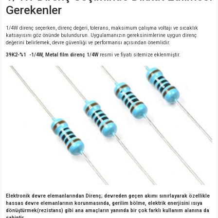
Gerekenler
1/4W direnç seçerken, direnç değeri, tolerans, maksimum çalışma voltajı ve sıcaklık
katsayısını göz önünde bulundurun. Uygulamanızın gereksinimlerine uygun direnç
değerini belirlemek, devre güvenliği ve performansı açısından önemlidir.
39K2-%1 -1/4W, Metal film direnç 1/4W
resmi ve fiyatı sitemize eklenmiştir.
Elektronik devre elemanlarından Direnç; devreden geçen akımı sınırlayarak özellikle
hassas devre elemanlarının korunmasında, gerilim bölme, elektrik enerjisini ısıya
dönüştürmek(rezistans) gibi ana amaçların yanında bir çok farklı kullanım alanına da
sahiptir.