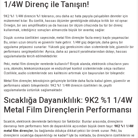
1/4W Direnç ile Tanışın!
9K2 %1 1/4W direncin %1 toleransı, onu daha az hata payıyla çalışabilen devreler için
mükemmel kılar. Bu özellik, hassas ölçümler gerektiğinde oldukça kritik bir rol oynar.
Örneğin, bir ses amplifikatörü ya da hassas bir ölçüm cihazında bu tür bir direnç
kullanmak, istediğiniz sonuçları almanızda büyük bir avantaj sağlar.
Düşük ısınma özellikleri sayesinde, metal film dirençler fazla enerji kaybı yaşamazlar.
Bu, onları uzun ömürlü ve güvenilir hale getirir. 1/4W güç değeriyle, daha geniş bir
uygulama yelpazesi sunarlar. Yüksek güç gereksinimi olan sistemlerde bile, güvenilir bir
performans sergileyebilirler. Ayrıca, daha az parazit yaratmalarından dolayı, hassas
uygulamalarda tercih edilmektedirler.
Peki, metal film dirençler nerelerde kullanılır? Birçok alanda, elektronik cihazların yanı
sıra, otomotiv, telekomünikasyon ve endüstriyel kontrol sistemlerinde sıkça rastlanır.
Özellikle, audio sistemlerinde ses kalitesini artırmak için başvurulan bir bileşendir.
Metal film dirençler, teknolojinin gelişimiyle birlikte daha fazla kabul gören, güvenilir ve
performans odaklı bileşenlerdir. 9K2 %1 1/4W direncin özellikleri ile, çeşitli
uygulamalarda üstünlük sağlamaktadır.
Sıcaklığa Dayanıklılık: 9K2 %1 1/4W
Metal Film Dirençlerin Performansı
Sıcaklık, elektronik devrelerde belirleyici bir faktördür. Bunlar arasında, dirençlerin
davranışı hem performans hem de dayanıklılık açısından büyük önem taşır.
9K2 %1 1/4W
metal film dirençler
, bu bağlamda oldukça dikkat çekici bir örnek sunar. Peki, bu
dirençlerin sıcaklığa dayanıklılığı ne kadar? İşte bu noktada, bu dirençlerin özelliklerini ve