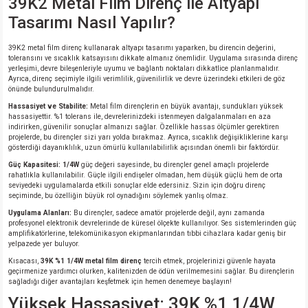
39K2 Metal Film Direnç ile Altyapı
Tasarımı Nasıl Yapılır?
39K2 metal film direnç kullanarak altyapı tasarımı yaparken, bu direncin değerini,
toleransını ve sıcaklık katsayısını dikkate almanız önemlidir. Uygulama sırasında direnç
yerleşimi, devre bileşenleriyle uyumu ve bağlantı noktaları dikkatlice planlanmalıdır.
Ayrıca, direnç seçimiyle ilgili verimlilik, güvenilirlik ve devre üzerindeki etkileri de göz
önünde bulundurulmalıdır.
Hassasiyet ve Stabilite:
Metal film dirençlerin en büyük avantajı, sundukları yüksek
hassasiyettir. %1 tolerans ile, devrelerinizdeki istenmeyen dalgalanmaları en aza
indirirken, güvenilir sonuçlar almanızı sağlar. Özellikle hassas ölçümler gerektiren
projelerde, bu dirençler sizi yarı yolda bırakmaz. Ayrıca, sıcaklık değişikliklerine karşı
gösterdiği dayanıklılık, uzun ömürlü kullanılabilirlik açısından önemli bir faktördür.
Güç Kapasitesi:
1/4W
güç değeri sayesinde, bu dirençler genel amaçlı projelerde
rahatlıkla kullanılabilir. Güçle ilgili endişeler olmadan, hem düşük güçlü hem de orta
seviyedeki uygulamalarda etkili sonuçlar elde edersiniz. Sizin için doğru direnç
seçiminde, bu özelliğin büyük rol oynadığını söylemek yanlış olmaz.
Uygulama Alanları:
Bu dirençler, sadece amatör projelerde değil, aynı zamanda
profesyonel elektronik devrelerinde de küresel ölçekte kullanılıyor. Ses sistemlerinden güç
amplifikatörlerine, telekomünikasyon ekipmanlarından tıbbi cihazlara kadar geniş bir
yelpazede yer buluyor.
Kısacası,
39K %1 1/4W metal film direnç
tercih etmek, projelerinizi güvenle hayata
geçirmenize yardımcı olurken, kalitenizden de ödün verilmemesini sağlar. Bu dirençlerin
sağladığı diğer avantajları keşfetmek için hemen denemeye başlayın!
Yüksek Hassasiyet: 39K %1 1/4W