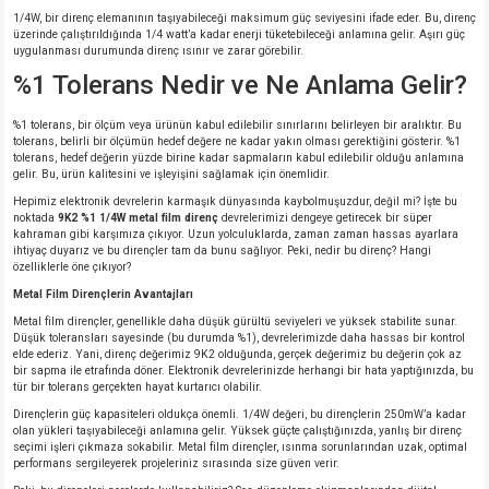
1/4W, bir direnç elemanının taşıyabileceği maksimum güç seviyesini ifade eder. Bu, direnç
üzerinde çalıştırıldığında 1/4 watt’a kadar enerji tüketebileceği anlamına gelir. Aşırı güç
uygulanması durumunda direnç ısınır ve zarar görebilir.
%1 Tolerans Nedir ve Ne Anlama Gelir?
%1 tolerans, bir ölçüm veya ürünün kabul edilebilir sınırlarını belirleyen bir aralıktır. Bu
tolerans, belirli bir ölçümün hedef değere ne kadar yakın olması gerektiğini gösterir. %1
tolerans, hedef değerin yüzde birine kadar sapmaların kabul edilebilir olduğu anlamına
gelir. Bu, ürün kalitesini ve işleyişini sağlamak için önemlidir.
Hepimiz elektronik devrelerin karmaşık dünyasında kaybolmuşuzdur, değil mi? İşte bu
noktada
9K2 %1 1/4W metal film direnç
devrelerimizi dengeye getirecek bir süper
kahraman gibi karşımıza çıkıyor. Uzun yolculuklarda, zaman zaman hassas ayarlara
ihtiyaç duyarız ve bu dirençler tam da bunu sağlıyor. Peki, nedir bu direnç? Hangi
özelliklerle öne çıkıyor?
Metal Film Dirençlerin Avantajları
Metal film dirençler, genellikle daha düşük gürültü seviyeleri ve yüksek stabilite sunar.
Düşük toleransları sayesinde (bu durumda %1), devrelerimizde daha hassas bir kontrol
elde ederiz. Yani, direnç değerimiz 9K2 olduğunda, gerçek değerimiz bu değerin çok az
bir sapma ile etrafında döner. Elektronik devrelerinizde herhangi bir hata yaptığınızda, bu
tür bir tolerans gerçekten hayat kurtarıcı olabilir.
Dirençlerin güç kapasiteleri oldukça önemli. 1/4W değeri, bu dirençlerin 250mW’a kadar
olan yükleri taşıyabileceği anlamına gelir. Yüksek güçte çalıştığınızda, yanlış bir direnç
seçimi işleri çıkmaza sokabilir. Metal film dirençler, ısınma sorunlarından uzak, optimal
performans sergileyerek projeleriniz sırasında size güven verir.