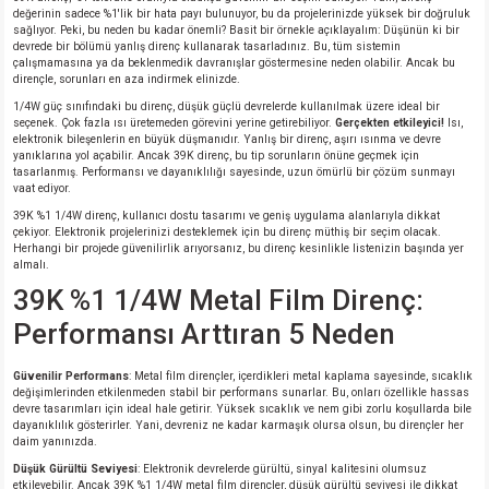
değerinin sadece %1'lik bir hata payı bulunuyor, bu da projelerinizde yüksek bir doğruluk
sağlıyor. Peki, bu neden bu kadar önemli? Basit bir örnekle açıklayalım: Düşünün ki bir
devrede bir bölümü yanlış direnç kullanarak tasarladınız. Bu, tüm sistemin
çalışmamasına ya da beklenmedik davranışlar göstermesine neden olabilir. Ancak bu
dirençle, sorunları en aza indirmek elinizde.
1/4W güç sınıfındaki bu direnç, düşük güçlü devrelerde kullanılmak üzere ideal bir
seçenek. Çok fazla ısı üretemeden görevini yerine getirebiliyor.
Gerçekten etkileyici!
Isı,
elektronik bileşenlerin en büyük düşmanıdır. Yanlış bir direnç, aşırı ısınma ve devre
yanıklarına yol açabilir. Ancak 39K direnç, bu tip sorunların önüne geçmek için
tasarlanmış. Performansı ve dayanıklılığı sayesinde, uzun ömürlü bir çözüm sunmayı
vaat ediyor.
39K %1 1/4W direnç, kullanıcı dostu tasarımı ve geniş uygulama alanlarıyla dikkat
çekiyor. Elektronik projelerinizi desteklemek için bu direnç müthiş bir seçim olacak.
Herhangi bir projede güvenilirlik arıyorsanız, bu direnç kesinlikle listenizin başında yer
almalı.
39K %1 1/4W Metal Film Direnç:
Performansı Arttıran 5 Neden
Güvenilir Performans
: Metal film dirençler, içerdikleri metal kaplama sayesinde, sıcaklık
değişimlerinden etkilenmeden stabil bir performans sunarlar. Bu, onları özellikle hassas
devre tasarımları için ideal hale getirir. Yüksek sıcaklık ve nem gibi zorlu koşullarda bile
dayanıklılık gösterirler. Yani, devreniz ne kadar karmaşık olursa olsun, bu dirençler her
daim yanınızda.
Düşük Gürültü Seviyesi
: Elektronik devrelerde gürültü, sinyal kalitesini olumsuz
etkileyebilir. Ancak 39K %1 1/4W metal film dirençler, düşük gürültü seviyesi ile dikkat