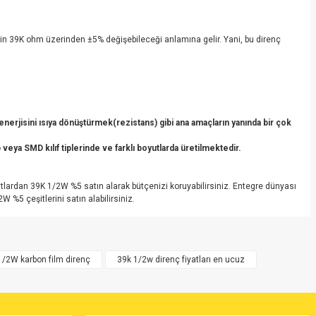
inin 39K ohm üzerinden ±5% değişebileceği anlamına gelir. Yani, bu direnç
erjisini ısıya dönüştürmek(rezistans) gibi ana amaçların yanında bir çok
veya SMD kılıf tiplerinde ve farklı boyutlarda üretilmektedir.
lardan 39K 1/2W %5 satın alarak bütçenizi koruyabilirsiniz. Entegre dünyası
%5 çeşitlerini satın alabilirsiniz.
/2W karbon film direnç
39k 1/2w direnç fiyatları en ucuz