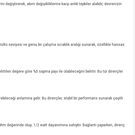
ğiştirerek, akım değişikliklerine karşı anlık tepkiler alabilir, devrenizin
ltü seviyesi ve geniş bir çalışma sıcaklık aralığı sunarak, özellikle hassas
rtilen değere göre %5 sapma payı ile olabileceğini belirtir. Bu tür dirençler
leceği anlamına gelir. Bu dirençler, stabil bir performans sunarak çeşitli
0 ohm değerinde olup, 1/2 watt dayanımına sahiptir. Bağlantı yaparken, direnç