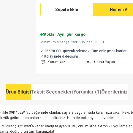
Sepete Ekle
Hemen Al
Stokta · Aynı gün kargo
Minimum sipariş tutarı: KDV dahil 500 TL
✓ 256-bit SSL güvenli ödeme
✓ Tüm anlaşmalı kartlar
✓ Kolay iade & değişim
Yorum Yaz
Ürünü Paylaş
Ürün Bilgisi
Taksit Seçenekleri
Yorumlar (1)
Önerileriniz
Özellikle 39K 1/2W %5 değerinde olanlar, sayısız uygulamada karşımıza çıkar. Peki, b
 bir yük getirmeden onları kullanabilirsiniz. Hem de çok sayıda devrede!
u direnç 1/2 watt’a kadar enerji taşıyabilir. Bu, onu mikroelektronik uygulamalar iç
rsanız, doğru ürün tam karşınızda!