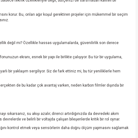
Sadece teknik özellikleriyle değil, bütçenizi de sarsmadan kaliteli bir
nsını korur. Bu, onları ağır koşul gerektiren projeler için mükemmel bir seçim
sınız.
ellik değil mi? Özellikle hassas uygulamalarda, güvenilirlik son derece
fonunuzun ekranı, esnek bir yapı ile birlikte çalışıyor. Bu tür bir uygulama,
ı bir yaklaşım sergiliyor. Siz de fark ettiniz mi, bu tür yeniliklerle hem
. Gerçekten de bu kadar çok avantaj varken, neden karbon filmler dışında bir
ayı sıkarsanız, su akışı azalır; direnci artırdığınızda da devredeki akım
relerde ve belirli bir voltajda çalışan bileşenlerde kritik bir rol oynar.
rlaklığını kontrol etmek veya sensörlerin daha doğru ölçüm yapmasını sağlamak