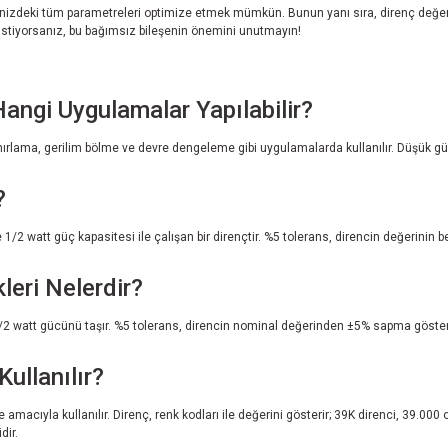
izdeki tüm parametreleri optimize etmek mümkün. Bunun yanı sıra, direnç değerini de
ek istiyorsanız, bu bağımsız bileşenin önemini unutmayın!
angi Uygulamalar Yapılabilir?
nırlama, gerilim bölme ve devre dengeleme gibi uygulamalarda kullanılır. Düşük gürü
?
watt güç kapasitesi ile çalışan bir dirençtir. %5 tolerans, direncin değerinin beli
leri Nelerdir?
/2 watt gücünü taşır. %5 tolerans, direncin nominal değerinden ±5% sapma gösterebi
ullanılır?
macıyla kullanılır. Direnç, renk kodları ile değerini gösterir; 39K direnci, 39.00
dir.