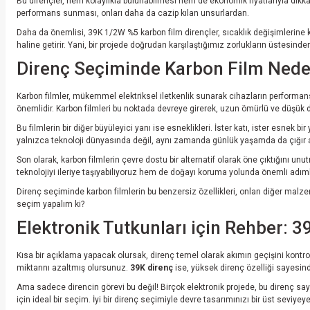
Bu dirençler, hem kolaylıkla bulunabilmesi hem de ekonomik fiyatlarıyla dikkat 
performans sunması, onları daha da cazip kılan unsurlardan.
Daha da önemlisi, 39K 1/2W %5 karbon film dirençler, sıcaklık değişimlerine kar
haline getirir. Yani, bir projede doğrudan karşılaştığımız zorlukların üstesind
Direnç Seçiminde Karbon Film Neden 
Karbon filmler, mükemmel elektriksel iletkenlik sunarak cihazların performans
önemlidir. Karbon filmleri bu noktada devreye girerek, uzun ömürlü ve düşük dir
Bu filmlerin bir diğer büyüleyici yanı ise esneklikleri. İster katı, ister esnek 
yalnızca teknoloji dünyasında değil, aynı zamanda günlük yaşamda da çığır aç
Son olarak, karbon filmlerin çevre dostu bir alternatif olarak öne çıktığını un
teknolojiyi ileriye taşıyabiliyoruz hem de doğayı koruma yolunda önemli adıml
Direnç seçiminde karbon filmlerin bu benzersiz özellikleri, onları diğer malzem
seçim yapalım ki?
Elektronik Tutkunları için Rehber: 3
Kısa bir açıklama yapacak olursak, direnç temel olarak akımın geçişini kontrol 
miktarını azaltmış olursunuz.
39K direnç
ise, yüksek direnç özelliği sayesinde
Ama sadece direncin görevi bu değil! Birçok elektronik projede, bu direnç say
için ideal bir seçim. İyi bir direnç seçimiyle devre tasarımınızı bir üst seviyeye 