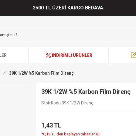
2500 TL ÜZERİ KARGO BEDAVA
LER
İNDİRİMLİ ÜRÜNLER
39K 1/2W %5 Karbon Film Direnç
39K 1/2W %5 Karbon Film Direnç
Stok Kodu
39K 1/2W Direnç
1,43 TL
*0,13 TL den başlayan taksitlerle!!