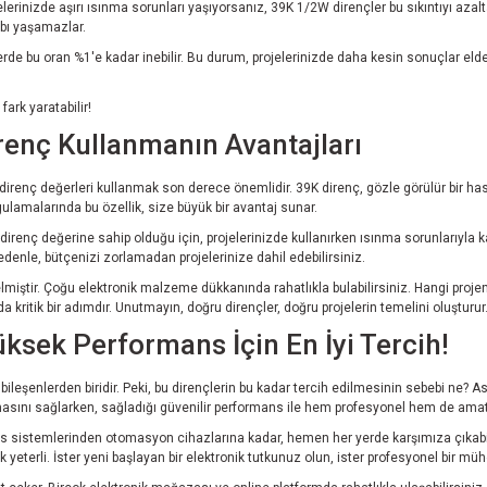
rinizde aşırı ısınma sorunları yaşıyorsanız, 39K 1/2W dirençler bu sıkıntıyı azaltabili
bı yaşamazlar.
rde bu oran %1'e kadar inebilir. Bu durum, projelerinizde daha kesin sonuçlar elde 
ark yaratabilir!
irenç Kullanmanın Avantajları
 direnç değerleri kullanmak son derece önemlidir. 39K direnç, gözle görülür bir hassa
gulamalarında bu özellik, size büyük bir avantaj sunar.
irenç değerine sahip olduğu için, projelerinizde kullanırken ısınma sorunlarıyla ka
 nedenle, bütçenizi zorlamadan projelerinize dahil edebilirsiniz.
lmiştir. Çoğu elektronik malzeme dükkanında rahatlıkla bulabilirsiniz. Hangi proje
 kritik bir adımdır. Unutmayın, doğru dirençler, doğru projelerin temelini oluşturur
ksek Performans İçin En İyi Tercih!
bileşenlerden biridir. Peki, bu dirençlerin bu kadar tercih edilmesinin sebebi ne? A
masını sağlarken, sağladığı güvenilir performans ile hem profesyonel hem de ama
es sistemlerinden otomasyon cihazlarına kadar, hemen her yerde karşımıza çıkabilirl
yeterli. İster yeni başlayan bir elektronik tutkunuz olun, ister profesyonel bir mü