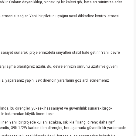
r. Onların dayanıklılığı, bir nevi iyi bir kaleci gibi; hataları minimize eder.
etmenizi sağlar. Yani, bir pilotun uçağını nasıl dikkatlice kontrol etmesi
siyet sunarak, projelerinizdeki sinyalleri stabil hale getirir. Yani, devre
rşılaşma olasılığınız azalır. Bu, devrelerinizin ömrünü uzatır ve güvenli
nizi yaparsanız yapın, 39K direncin yararlarını göz ardı etmemeniz
.
slında, bu dirençler, yüksek hassasiyet ve güvenilirlik sunarak birçok
tör bakımından büyük önem taşır.
er. Yani, bir projede kullanılacaksa, sıklıkla “Hangi direnç daha iyi?”
hendis, 39K 1/2W karbon film dirençler, her aşamada güvenilir bir yardımcıdır.