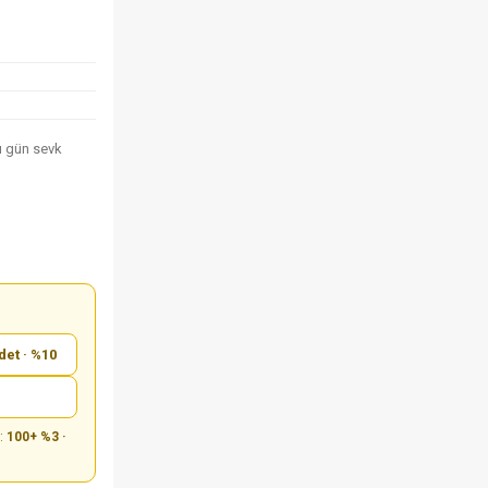
nı gün sevk
det · %10
m:
100+ %3 ·