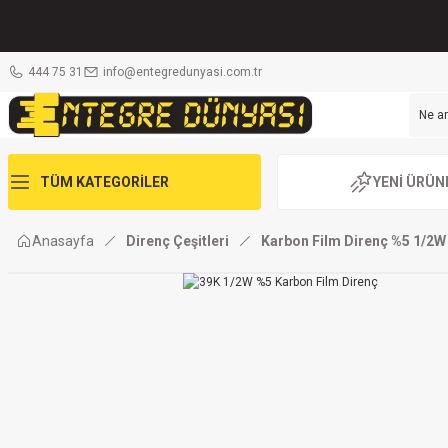
444 75 31
info@entegredunyasi.com.tr
TÜM KATEGORİLER
YENİ ÜRÜN
Anasayfa
Direnç Çeşitleri
Karbon Film Direnç %5 1/2W