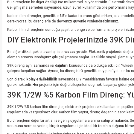
Bu dirençlerin bir diğer özelliği ise mükemmel ısı yönetimidir. Elektronik devrele
Gelişmiş malzemeleri sayesinde, uzun süreli kullanımda bile performans kay
Karbon film dirençler, genellikle %5'e kadar tolerans gösterirken, bazı modelle
gerekiyorsa, bu dirençlerle de devrenizi güvenle yönlendirebilirsiniz.
Karbon film dirençlerin sunduğu şaşırtıcı denge ve performans, projelerinizde f
DIY Elektronik Projelerinizde 39K D
Bir diğer dikkat çekici avantajı ise
hassasiyetidir
. Elektronik projelerde doğru
elemanlarınızın istediğiniz gibi çalışmasını sağlar. Özellikle sinyal işleme uy
39K direnç aynı zamanda
ısı dağıtımı
konusunda da oldukça etkilidir. Yüksek d
çalışma koşulları sağlar. Ayrıca, bu direnç türü genellikle uygun fiyatlıdır; bu
Son olarak,
kolay erişilebilirlik
sayesinde DIY meraklılarının favorisi haline ge
gerekmektedir. Her projeniz için doğru bileşenleri seçmek, başarıya giden yolda
39K 1/2W %5 Karbon Film Direnç: Yü
39K 1/2W %5 karbon film dirençler, elektronik projelerde kullanılan en popüler 
uygulamada vazgeçilmez olur. Karbon film yapısı, direnç değerinin sabit kal
Bu dirençlerin diğer bir artısı ise geniş uygulama alanına sahip olmalarıdır. S
sorusunu sormak yerine, birçok uygulama için ideal bir tercih olduğunu bilmek 