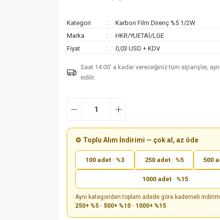
Kategori
Karbon Film Direnç %5 1/2W
Marka
HKR/YUETAİ/LGE
Fiyat
0,03 USD + KDV
Saat 14:00’ a kadar vereceğiniz tüm siparişler, ay
edilir.
⚙️ Toplu Alım İndirimi — çok al, az öde
100 adet · %3
250 adet · %5
500 a
1000 adet · %15
Aynı kategoriden toplam adede göre kademeli indiri
250+ %5 · 500+ %10 · 1000+ %15