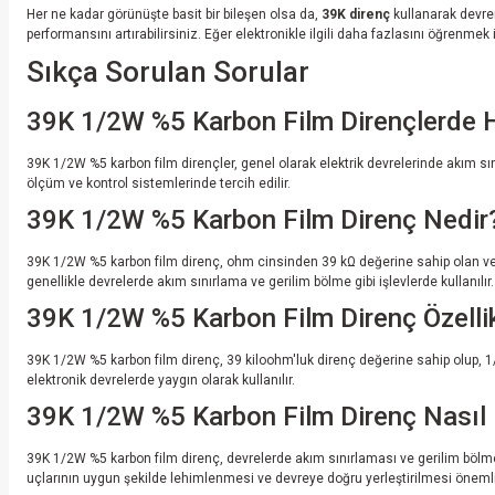
Her ne kadar görünüşte basit bir bileşen olsa da,
39K direnç
kullanarak devren
performansını artırabilirsiniz. Eğer elektronikle ilgili daha fazlasını öğrenm
Sıkça Sorulan Sorular
39K 1/2W %5 Karbon Film Dirençlerde H
39K 1/2W %5 karbon film dirençler, genel olarak elektrik devrelerinde akım sı
ölçüm ve kontrol sistemlerinde tercih edilir.
39K 1/2W %5 Karbon Film Direnç Nedir
39K 1/2W %5 karbon film direnç, ohm cinsinden 39 kΩ değerine sahip olan ve 1/2 
genellikle devrelerde akım sınırlama ve gerilim bölme gibi işlevlerde kullanılır.
39K 1/2W %5 Karbon Film Direnç Özellik
39K 1/2W %5 karbon film direnç, 39 kiloohm'luk direnç değerine sahip olup, 1
elektronik devrelerde yaygın olarak kullanılır.
39K 1/2W %5 Karbon Film Direnç Nasıl K
39K 1/2W %5 karbon film direnç, devrelerde akım sınırlaması ve gerilim bölme a
uçlarının uygun şekilde lehimlenmesi ve devreye doğru yerleştirilmesi önemli