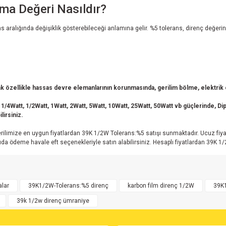
ma Değeri Nasıldır?
s aralığında değişiklik gösterebileceği anlamına gelir. %5 tolerans, direnç değer
 özellikle hassas devre elemanlarının korunmasında, gerilim bölme, elektrik en
 1/4Watt, 1/2Watt, 1Watt, 2Watt, 5Watt, 10Watt, 25Watt, 50Watt vb güçlerinde, Dip 
lirsiniz.
ilimize en uygun fiyatlardan 39K 1/2W Tolerans:%5 satışı sunmaktadır. Ucuz fiyat
ödeme havale eft seçenekleriyle satın alabilirsiniz. Hesaplı fiyatlardan 39K 1/2W 
rsiz gördüğünüz noktaları öneri formunu kullanarak tarafımıza iletebilirsiniz.
alar
39K1/2W-Tolerans:%5 direnç
karbon film direnç 1/2W
39K1
39k 1/2w direnç ümraniye
vsiye ederim.