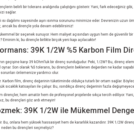
ençlerin belirli bir tolerans aralığında çalıştığını gösterir. Yani, fark edeceğiniz gib
izi sağlar.
tkili ısı dağılımı sayesinde aşırı ısınma sorununu minimize eder. Devrenizin uzun öm
ar, ancak bu dirençle yola devam edebilirsiniz!
mükemmel bir seçenek sunuyor. Hem maliyet açısından uygun hem de güvenilir bir pe
z? Eminim ki, bu dirençle birlikte birçok yeni kapı açılacaktır!
rformans: 39K 1/2W %5 Karbon Film Di
ımın geçişine karşı 39 kOhm'luk bir direnç sunduğudur. Peki, 1/2W? Bu, direnç ele
l oynar. Son olarak %5 tolerans, bu dirençlerin beklenen değerden ne kadar sapabile
 sorunları önlemenize yardımcı olur.
ir. Karbon film, direnç değerinin tüketiminde oldukça tutarlı bir ortam sağlar. Böy
k sıcaklık katsayıları ile çalışır. Bu, ısındıkça direnç değerinin fazla değişmeyece
m dirençler, hem amatör hem de profesyonel projelerde sıkça tercih ediliyor. Yani,
ız, bu dirençleri göz ardı etmeyin!
Çözmek: 39K 1/2W ile Mükemmel Deng
ir. Bu, onlara hem yüksek hassasiyet hem de kararlılık kazandırır. 39K 1/2W diren
, neden bu dirençleri seçmeliyiz?