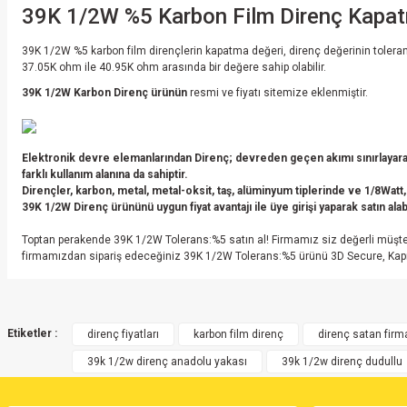
39K 1/2W %5 Karbon Film Direnç Kapat
39K 1/2W %5 karbon film dirençlerin kapatma değeri, direnç değerinin toleran
37.05K ohm ile 40.95K ohm arasında bir değere sahip olabilir.
39K 1/2W Karbon Direnç ürünün
resmi ve fiyatı sitemize eklenmiştir.
Elektronik devre elemanlarından Direnç; devreden geçen akımı sınırlayarak
farklı kullanım alanına da sahiptir.
Dirençler, karbon, metal, metal-oksit, taş, alüminyum tiplerinde ve 1/8Watt,
39K 1/2W Direnç ürününü uygun fiyat avantajı ile üye girişi yaparak satın alabi
Toptan perakende 39K 1/2W Tolerans:%5 satın al! Firmamız siz değerli müşter
firmamızdan sipariş edeceğiniz 39K 1/2W Tolerans:%5 ürünü 3D Secure, Kapıda 
Bu ürünün fiyat bilgisi, resim, ürün açıklamalarında ve diğer konularda yete
Görüş ve önerileriniz için teşekkür ederiz.
Etiketler :
direnç fiyatları
karbon film direnç
direnç satan firm
39k 1/2w direnç anadolu yakası
39k 1/2w direnç dudullu
Güzel paketleme ve hızlı kargo
Ürün resmi kalitesiz, bozuk veya görüntülenemiyor.
Ürün açıklamasında eksik bilgiler bulunuyor.
Ürün 1 gün bile geçmeden elime ulaştı. Paketleme de harikaydı. Kesinlikle ta