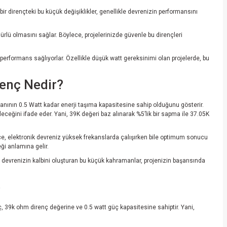
i, bir dirençteki bu küçük değişiklikler, genellikle devrenizin performansını
ürlü olmasını sağlar. Böylece, projelerinizde güvenle bu dirençleri
rformans sağlıyorlar. Özellikle düşük watt gereksinimi olan projelerde, bu
renç Nedir?
manının 0.5 Watt kadar enerji taşıma kapasitesine sahip olduğunu gösterir.
ceğini ifade eder. Yani, 39K değeri baz alınarak %5’lik bir sapma ile 37.05K
lece, elektronik devreniz yüksek frekanslarda çalışırken bile optimum sonucu
ği anlamına gelir.
 devrenizin kalbini oluşturan bu küçük kahramanlar, projenizin başarısında
e
ç, 39k ohm direnç değerine ve 0.5 watt güç kapasitesine sahiptir. Yani,