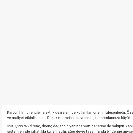
Karbon film dirençler, elektrik devrelerinde kullanılan önemli bileşenlerdir. 
ve maliyet etkinlikleridir. Düşük maliyetleri sayesinde, tasarımlarınıza büyük
39K 1/2W %5 direnç, direnç değerinin yanında watt değerine de sahiptir. Yani, b
sistemlerinde rahatlıkla kullanılabilir. Eğer devre tasarımında bir denge arıyo