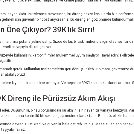
çeker. Birçok elektronik mağazası ve online platformda rahatlıkla ulaşabilirsiniz. 
şı dayanıklıdır. Isı toleransı sayesinde, bu dirençler zor koşullarda bile performa
en gelmek için güvenilir bir dost arıyorsanız, bu dirençleri göz önünde bulundurmalı
Öne Çıkıyor? 39K'lık Sırrı!
ını artırma potansiyeline sahip. Sizce de bu, birçok mühendis için efsanevi bir öz
ençli bir yapıyla dikkat çekiyor.
bir yüzeyde kullanılsın, karbon filmler mükemmel uyum sağlıyor. Hayal edin; akıllı tele
abilir.
utmamak gerek. Kullanılan malzemelerin geri dönüştürülebilir olması, çevremize duyarl
ar atabiliyoruz!
elere kıyasla bir adım öne çıkarıyor. Ve hepsi de 39K'lık sırrın kapılarını aralıyor
9K Direnç ile Pürüzsüz Akım Akışı
eder. Düşünün ki, bir su borusundaki su akışını sınırlayan bir vanaya benziyor. Van
 akımın daha kontrollü bir şekilde geçmesine olanak tanır. Bu da özellikle hassas dev
esinde devrenizi istikrarlı ve güvenilir hale getirebilirsiniz. Mesela, ledlerin pa
taşıyabilirsiniz.