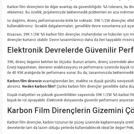
Karbon film dirençlerin bir diğer avantajı da güvenilirliğidir. %5 tolerans, bu dir
etkilemez. Bu özellik, projelerinizde beklenmedik problemleri en aza indirmen
Isı dağılımı, direnç performansında kritik bir noktadır. 39K 1/2W dirençler, e
kullanabilirsiniz. Sıcaklık dalgalanmaları, genellikle devre sorunlarına yol aç
Kısacası, 39K 1/2W %5 karbon film dirençler, mühendisler ve hobiciler için 
dirençler kurtarıcı olabilir. Devre tasarımlarınızı daha da ileri taşıyabilir misini
Elektronik Devrelerde Güvenilir Pe
39K, direnç değerini belirten bir ölçüdür. Bunun anlamı, direnç üzerindeki ak
Enerji kapasiteleri, devrenin stabilizasyonu ve performansı üzerinde büyük ro
ile 40.95K aralığında bir performans sunar. Bu da, tasarımınızda beklenmedik
Karbon film direncin
avantajlarından biri, stablite ve düşük gürültü seviyesid
alırsınız.
Neden karbon film?
Çünkü karbon film dirençler genellikle daha düşü
Düşük maliyetleri ve yüksek güvenilirlikleri sayesinde 39K 1/2W %5 karbon fil
büyük bir rol oynayabilir. Elektronik dünyasında güvenilir performans arıyorsan
Karbon Film Dirençlerin Gizemini 
Karbon film dirençler, karbon tozunun bir yüzey üzerinde kaplanmasıyla üretil
devrelerde tam da lazım olduğu yerlerde kullanılabilecek ideal bir değer! Peki