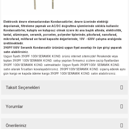
Elektronik devre elemanlarından Kondansatörler; devre üzerinde elektriği
depolamak, filtreleme yapmak ve AC/DC doğrultma işlemlerinde sıklıkla kullanılır.
Kondansatörler, kutuplu ve kutupsuz olmak üzere iki ana başlık altında; elektrolitik,
tantal, alüminyum, seramik, porselen, polyester tiplerinde; pikofarad, nanofarad,
mikrofarad, milifarad ve farad kapasite değerlerinde, 10V - 630V çalışma aralığında
üretilmektedir.
390PF100V Seramik Kondansatör ürününü uygun fiyat avantajı ile üye girişi yaparak
satın alabilirsiniz.
Uygun fiyatlı 390PF 100V SERAMİK KOND. ürünü internet sitemizde! Perakende veya
toptan 390PF 100V SERAMİK KOND. satışı yapılan firmamız sizlere cazip fiyatlardan
390PF 100V SERAMİK KOND. satmaktadır. Uygun fiyatlı 390PF100V SERAMİK KOND.
satın alarak fırsatları kovalayabilirsiniz. 390PF100V SERAMİK KOND. sipariş ederek aynı
gün kargo ve kapıda ödeme kargo 390PF 100V SERAMİK KOND. satın alabilirsiniz.
Taksit Seçenekleri
Yorumlar
Önerileriniz
Bu ürüne ilk yorumu siz yapın!