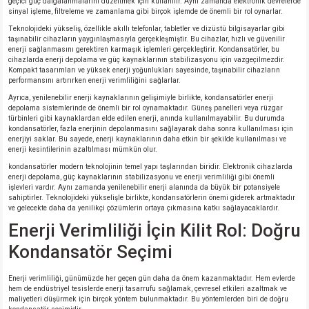
geçici güç dalgalanmalarını düzeltmek için kullanılır. Aynı zamanda elektronik devrelerde
sinyal işleme, filtreleme ve zamanlama gibi birçok işlemde de önemli bir rol oynarlar.
Teknolojideki yükseliş, özellikle akıllı telefonlar, tabletler ve dizüstü bilgisayarlar gibi
taşınabilir cihazların yaygınlaşmasıyla gerçekleşmiştir. Bu cihazlar, hızlı ve güvenilir
enerji sağlanmasını gerektiren karmaşık işlemleri gerçekleştirir. Kondansatörler, bu
cihazlarda enerji depolama ve güç kaynaklarının stabilizasyonu için vazgeçilmezdir.
Kompakt tasarımları ve yüksek enerji yoğunlukları sayesinde, taşınabilir cihazların
performansını artırırken enerji verimliliğini sağlarlar.
Ayrıca, yenilenebilir enerji kaynaklarının gelişimiyle birlikte, kondansatörler enerji
depolama sistemlerinde de önemli bir rol oynamaktadır. Güneş panelleri veya rüzgar
türbinleri gibi kaynaklardan elde edilen enerji, anında kullanılmayabilir. Bu durumda
kondansatörler, fazla enerjinin depolanmasını sağlayarak daha sonra kullanılması için
enerjiyi saklar. Bu sayede, enerji kaynaklarının daha etkin bir şekilde kullanılması ve
enerji kesintilerinin azaltılması mümkün olur.
kondansatörler modern teknolojinin temel yapı taşlarından biridir. Elektronik cihazlarda
enerji depolama, güç kaynaklarının stabilizasyonu ve enerji verimliliği gibi önemli
işlevleri vardır. Aynı zamanda yenilenebilir enerji alanında da büyük bir potansiyele
sahiptirler. Teknolojideki yükselişle birlikte, kondansatörlerin önemi giderek artmaktadır
ve gelecekte daha da yenilikçi çözümlerin ortaya çıkmasına katkı sağlayacaklardır.
Enerji Verimliliği İçin Kilit Rol: Doğru
Kondansatör Seçimi
Enerji verimliliği, günümüzde her geçen gün daha da önem kazanmaktadır. Hem evlerde
hem de endüstriyel tesislerde enerji tasarrufu sağlamak, çevresel etkileri azaltmak ve
maliyetleri düşürmek için birçok yöntem bulunmaktadır. Bu yöntemlerden biri de doğru