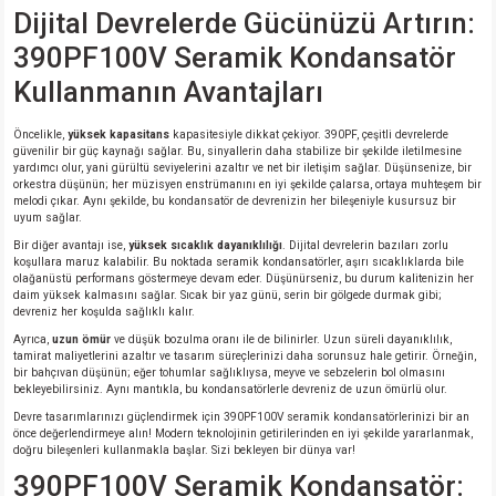
si
ansatör
 Kılıf
Dijital Devrelerde Gücünüzü Artırın:
390PF100V Seramik Kondansatör
si
a Tipi Kondansatör
 Kılıf
Kullanmanın Avantajları
risi
Tipi Kondansatör
 Kılıf
Öncelikle,
yüksek kapasitans
kapasitesiyle dikkat çekiyor. 390PF, çeşitli devrelerde
güvenilir bir güç kaynağı sağlar. Bu, sinyallerin daha stabilize bir şekilde iletilmesine
yardımcı olur, yani gürültü seviyelerini azaltır ve net bir iletişim sağlar. Düşünsenize, bir
si
nsatör
 Kılıf
orkestra düşünün; her müzisyen enstrümanını en iyi şekilde çalarsa, ortaya muhteşem bir
melodi çıkar. Aynı şekilde, bu kondansatör de devrenizin her bileşeniyle kusursuz bir
uyum sağlar.
si
r 1206 Kılıf
Kılıf
Bir diğer avantajı ise,
yüksek sıcaklık dayanıklılığı
. Dijital devrelerin bazıları zorlu
koşullara maruz kalabilir. Bu noktada seramik kondansatörler, aşırı sıcaklıklarda bile
si
 402 Kılıf
Kılıf
olağanüstü performans göstermeye devam eder. Düşünürseniz, bu durum kalitenizin her
daim yüksek kalmasını sağlar. Sıcak bir yaz günü, serin bir gölgede durmak gibi;
devreniz her koşulda sağlıklı kalır.
isi
 603 Kılıf
Kılıf
Ayrıca,
uzun ömür
ve düşük bozulma oranı ile de bilinirler. Uzun süreli dayanıklılık,
tamirat maliyetlerini azaltır ve tasarım süreçlerinizi daha sorunsuz hale getirir. Örneğin,
bir bahçıvan düşünün; eğer tohumlar sağlıklıysa, meyve ve sebzelerin bol olmasını
si
 805 Kılıf
5W
bekleyebilirsiniz. Aynı mantıkla, bu kondansatörlerle devreniz de uzun ömürlü olur.
Devre tasarımlarınızı güçlendirmek için 390PF100V seramik kondansatörlerinizi bir an
önce değerlendirmeye alın! Modern teknolojinin getirilerinden en iyi şekilde yararlanmak,
isi
nsatör
W
doğru bileşenleri kullanmakla başlar. Sizi bekleyen bir dünya var!
390PF100V Seramik Kondansatör:
si
atör
W