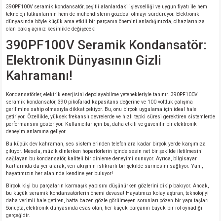
si
nsatörler
ç 25W
od
390PF100V seramik kondansatör, çeşitli alanlardaki işlevselliği ve uygun fiyatı ile hem
teknoloji tutkunlarının hem de mühendislerin gözdesi olmayı sürdürüyor. Elektronik
dünyasında böyle küçük ama etkili bir parçanın önemini anladığınızda, cihazlarınıza
olan bakış açınız kesinlikle değişecek!
ndansatör
ç 3W
ç
390PF100V Seramik Kondansatör:
ver
d Kondansatörler
ç 4W
Elektronik Dünyasının Gizli
Kahramanı!
si
ansatör
ç 6W
Kondansatörler, elektrik enerjisini depolayabilme yetenekleriyle tanınır. 390PF100V
seramik kondansatör, 390 pikofarad kapasitans değerine ve 100 voltluk çalışma
si
Kondansatör
ç 7W
d
gerilimine sahip olmasıyla dikkat çekiyor. Bu, onu birçok uygulama için ideal hale
getiriyor. Özellikle, yüksek frekanslı devrelerde ve hızlı tepki süresi gerektiren sistemlerde
performansını gösteriyor. Kullanıcılar için bu, daha etkili ve güvenilir bir elektronik
isi
ansatör
ç 8W
deneyim anlamına geliyor.
Bu küçük dev kahraman, ses sistemlerinden telefonlara kadar birçok yerde karşımıza
si
ster AXİAL Kondansatör
ç 9W
çıkıyor. Mesela, müzik dinlerken hoparlörlerin içinde sesin net bir şekilde iletilmesini
sağlayan bu kondansatör, kaliteli bir dinleme deneyimi sunuyor. Ayrıca, bilgisayar
kartlarında da yer alarak, veri akışının istikrarlı bir şekilde sürmesini sağlıyor. Yani,
hayatımızın her alanında kendine yer buluyor!
risi
ndansatörler
Birçok kişi bu parçaların karmaşık yapısını düşünürken gözlerini dikip bakıyor. Ancak,
bu küçük seramik kondansatörlerin önemi devasa! Hayatımızı kolaylaştıran, teknolojiyi
isi
atör
daha verimli hale getiren, hatta bazen gözle görülmeyen sorunları çözen bir yapı taşları.
Sonuçta, elektronik dünyasında esas olan, her küçük parçanın büyük bir rol oynadığı
gerçeğidir.