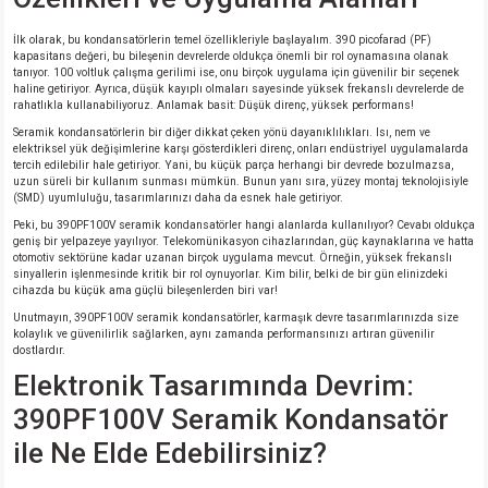
İlk olarak, bu kondansatörlerin temel özellikleriyle başlayalım. 390 picofarad (PF)
isi
kapasitans değeri, bu bileşenin devrelerde oldukça önemli bir rol oynamasına olanak
tanıyor. 100 voltluk çalışma gerilimi ise, onu birçok uygulama için güvenilir bir seçenek
haline getiriyor. Ayrıca, düşük kayıplı olmaları sayesinde yüksek frekanslı devrelerde de
erisi
rahatlıkla kullanabiliyoruz. Anlamak basit: Düşük direnç, yüksek performans!
Seramik kondansatörlerin bir diğer dikkat çeken yönü dayanıklılıkları. Isı, nem ve
elektriksel yük değişimlerine karşı gösterdikleri direnç, onları endüstriyel uygulamalarda
releri
tercih edilebilir hale getiriyor. Yani, bu küçük parça herhangi bir devrede bozulmazsa,
uzun süreli bir kullanım sunması mümkün. Bunun yanı sıra, yüzey montaj teknolojisiyle
(SMD) uyumluluğu, tasarımlarınızı daha da esnek hale getiriyor.
P MARKA)
Peki, bu 390PF100V seramik kondansatörler hangi alanlarda kullanılıyor? Cevabı oldukça
geniş bir yelpazeye yayılıyor. Telekomünikasyon cihazlarından, güç kaynaklarına ve hatta
otomotiv sektörüne kadar uzanan birçok uygulama mevcut. Örneğin, yüksek frekanslı
sinyallerin işlenmesinde kritik bir rol oynuyorlar. Kim bilir, belki de bir gün elinizdeki
cihazda bu küçük ama güçlü bileşenlerden biri var!
Unutmayın, 390PF100V seramik kondansatörler, karmaşık devre tasarımlarınızda size
kolaylık ve güvenilirlik sağlarken, aynı zamanda performansınızı artıran güvenilir
dostlardır.
Elektronik Tasarımında Devrim:
390PF100V Seramik Kondansatör
ile Ne Elde Edebilirsiniz?