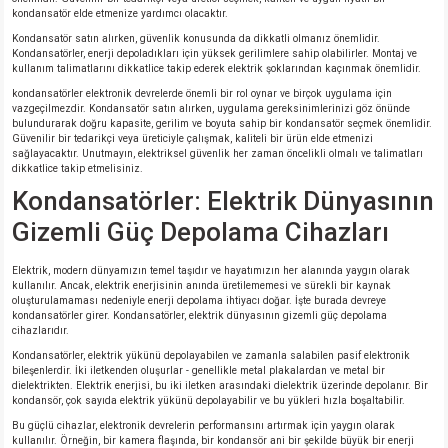
kondansatör elde etmenize yardımcı olacaktır.
Kondansatör satın alırken, güvenlik konusunda da dikkatli olmanız önemlidir.
Kondansatörler, enerji depoladıkları için yüksek gerilimlere sahip olabilirler. Montaj ve
kullanım talimatlarını dikkatlice takip ederek elektrik şoklarından kaçınmak önemlidir.
kondansatörler elektronik devrelerde önemli bir rol oynar ve birçok uygulama için
vazgeçilmezdir. Kondansatör satın alırken, uygulama gereksinimlerinizi göz önünde
bulundurarak doğru kapasite, gerilim ve boyuta sahip bir kondansatör seçmek önemlidir.
Güvenilir bir tedarikçi veya üreticiyle çalışmak, kaliteli bir ürün elde etmenizi
sağlayacaktır. Unutmayın, elektriksel güvenlik her zaman öncelikli olmalı ve talimatları
dikkatlice takip etmelisiniz.
Kondansatörler: Elektrik Dünyasının
Gizemli Güç Depolama Cihazları
Elektrik, modern dünyamızın temel taşıdır ve hayatımızın her alanında yaygın olarak
kullanılır. Ancak, elektrik enerjisinin anında üretilememesi ve sürekli bir kaynak
oluşturulamaması nedeniyle enerji depolama ihtiyacı doğar. İşte burada devreye
kondansatörler girer. Kondansatörler, elektrik dünyasının gizemli güç depolama
cihazlarıdır.
Kondansatörler, elektrik yükünü depolayabilen ve zamanla salabilen pasif elektronik
bileşenlerdir. İki iletkenden oluşurlar - genellikle metal plakalardan ve metal bir
dielektrikten. Elektrik enerjisi, bu iki iletken arasındaki dielektrik üzerinde depolanır. Bir
kondansör, çok sayıda elektrik yükünü depolayabilir ve bu yükleri hızla boşaltabilir.
Bu güçlü cihazlar, elektronik devrelerin performansını artırmak için yaygın olarak
kullanılır. Örneğin, bir kamera flaşında, bir kondansör ani bir şekilde büyük bir enerji