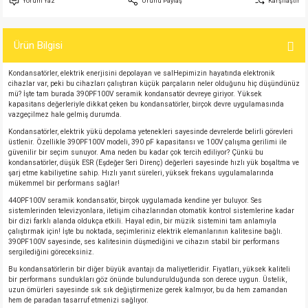
Yorum Yaz
Ürünü Paylaş
Karşılaştır
si
atör
Serisi
enç 3W
 603 Kılıf
Ürün Bilgisi
si
satör
erisi
enç 4W
 603 Kılıf - 25 Adet
Kondansatörler, elektrik enerjisini depolayan ve salHepimizin hayatında elektronik
4 Serisi,27 Serisi,93 Serisi
atör
Serisi
enç 5W
 805 Kılıf
cihazlar var, peki bu cihazları çalıştıran küçük parçaların neler olduğunu hiç düşündünüz
mü? İşte tam burada 390PF100V seramik kondansatör devreye giriyor. Yüksek
kapasitans değerleriyle dikkat çeken bu kondansatörler, birçok devre uygulamasında
tör
 Serisi
ç 10W
 805 Kılıf - 25 Adet
vazgeçilmez hale gelmiş durumda.
Kondansatörler, elektrik yükü depolama yetenekleri sayesinde devrelerde belirli görevleri
üstlenir. Özellikle 390PF100V modeli, 390 pF kapasitansı ve 100V çalışma gerilimi ile
erisi
atör
erisi
ç 11W
d
güvenilir bir seçim sunuyor. Ama neden bu kadar çok tercih ediliyor? Çünkü bu
kondansatörler, düşük ESR (Eşdeğer Seri Direnç) değerleri sayesinde hızlı yük boşaltma ve
şarj etme kabiliyetine sahip. Hızlı yanıt süreleri, yüksek frekans uygulamalarında
isi
satör
ç 13W
mükemmel bir performans sağlar!
440PF100V seramik kondansatör, birçok uygulamada kendine yer buluyor. Ses
sistemlerinden televizyonlara, iletişim cihazlarından otomatik kontrol sistemlerine kadar
isi
atör
ç 14W
bir dizi farklı alanda oldukça etkili. Hayal edin, bir müzik sistemini tam anlamıyla
çalıştırmak için! İşte bu noktada, seçimleriniz elektrik elemanlarının kalitesine bağlı.
390PF100V sayesinde, ses kalitesinin düşmediğini ve cihazın stabil bir performans
i
satör
ç 15W
sergilediğini göreceksiniz.
Bu kondansatörlerin bir diğer büyük avantajı da maliyetleridir. Fiyatları, yüksek kaliteli
bir performans sundukları göz önünde bulundurulduğunda son derece uygun. Üstelik,
isi
atör
ç 17W
iyot
uzun ömürleri sayesinde sık sık değiştirmenize gerek kalmıyor, bu da hem zamandan
hem de paradan tasarruf etmenizi sağlıyor.