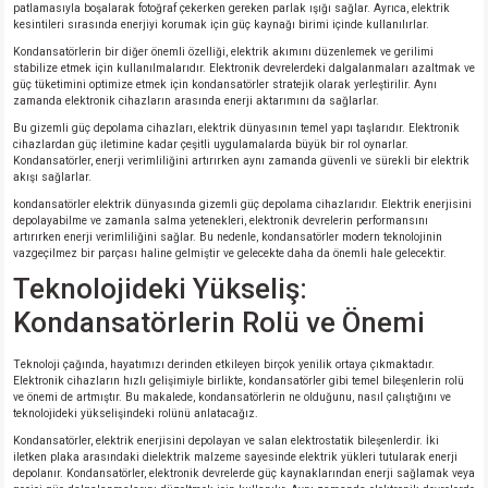
patlamasıyla boşalarak fotoğraf çekerken gereken parlak ışığı sağlar. Ayrıca, elektrik
kesintileri sırasında enerjiyi korumak için güç kaynağı birimi içinde kullanılırlar.
Kondansatörlerin bir diğer önemli özelliği, elektrik akımını düzenlemek ve gerilimi
stabilize etmek için kullanılmalarıdır. Elektronik devrelerdeki dalgalanmaları azaltmak ve
güç tüketimini optimize etmek için kondansatörler stratejik olarak yerleştirilir. Aynı
zamanda elektronik cihazların arasında enerji aktarımını da sağlarlar.
Bu gizemli güç depolama cihazları, elektrik dünyasının temel yapı taşlarıdır. Elektronik
cihazlardan güç iletimine kadar çeşitli uygulamalarda büyük bir rol oynarlar.
Kondansatörler, enerji verimliliğini artırırken aynı zamanda güvenli ve sürekli bir elektrik
akışı sağlarlar.
kondansatörler elektrik dünyasında gizemli güç depolama cihazlarıdır. Elektrik enerjisini
depolayabilme ve zamanla salma yetenekleri, elektronik devrelerin performansını
artırırken enerji verimliliğini sağlar. Bu nedenle, kondansatörler modern teknolojinin
vazgeçilmez bir parçası haline gelmiştir ve gelecekte daha da önemli hale gelecektir.
Teknolojideki Yükseliş:
Kondansatörlerin Rolü ve Önemi
Teknoloji çağında, hayatımızı derinden etkileyen birçok yenilik ortaya çıkmaktadır.
Elektronik cihazların hızlı gelişimiyle birlikte, kondansatörler gibi temel bileşenlerin rolü
ve önemi de artmıştır. Bu makalede, kondansatörlerin ne olduğunu, nasıl çalıştığını ve
teknolojideki yükselişindeki rolünü anlatacağız.
Kondansatörler, elektrik enerjisini depolayan ve salan elektrostatik bileşenlerdir. İki
iletken plaka arasındaki dielektrik malzeme sayesinde elektrik yükleri tutularak enerji
depolanır. Kondansatörler, elektronik devrelerde güç kaynaklarından enerji sağlamak veya