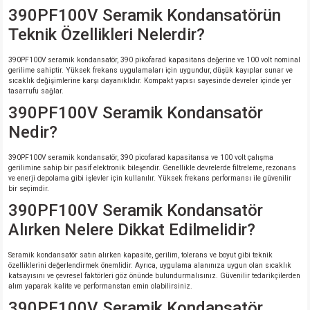
390PF100V Seramik Kondansatörün
Teknik Özellikleri Nelerdir?
390PF100V seramik kondansatör, 390 pikofarad kapasitans değerine ve 100 volt nominal
gerilime sahiptir. Yüksek frekans uygulamaları için uygundur, düşük kayıplar sunar ve
sıcaklık değişimlerine karşı dayanıklıdır. Kompakt yapısı sayesinde devreler içinde yer
tasarrufu sağlar.
390PF100V Seramik Kondansatör
Nedir?
390PF100V seramik kondansatör, 390 picofarad kapasitansa ve 100 volt çalışma
gerilimine sahip bir pasif elektronik bileşendir. Genellikle devrelerde filtreleme, rezonans
ve enerji depolama gibi işlevler için kullanılır. Yüksek frekans performansı ile güvenilir
bir seçimdir.
390PF100V Seramik Kondansatör
Alırken Nelere Dikkat Edilmelidir?
Seramik kondansatör satın alırken kapasite, gerilim, tolerans ve boyut gibi teknik
özelliklerini değerlendirmek önemlidir. Ayrıca, uygulama alanınıza uygun olan sıcaklık
katsayısını ve çevresel faktörleri göz önünde bulundurmalısınız. Güvenilir tedarikçilerden
alım yaparak kalite ve performanstan emin olabilirsiniz.
390PF100V Seramik Kondansatör