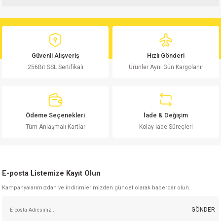
Bu ürünün fiyat bilgisi, resim, ürün açıklamalarında ve diğer konularda
yetersiz gördüğünüz noktaları öneri formunu kullanarak tarafımıza
Yorum Yaz
iletebilirsiniz.
Görüş ve önerileriniz için teşekkür ederiz.
Güvenli Alışveriş
Hızlı Gönderi
256Bit SSL Sertifikalı
Ürünler Aynı Gün Kargolanır
Ürün resmi kalitesiz, bozuk veya görüntülenemiyor.
Ürün açıklamasında eksik bilgiler bulunuyor.
Ürün bilgilerinde hatalar bulunuyor.
Ürün fiyatı diğer sitelerden daha pahalı.
Ödeme Seçenekleri
İade & Değişim
Bu ürüne benzer farklı alternatifler olmalı.
Tüm Anlaşmalı Kartlar
Kolay İade Süreçleri
E-posta Listemize Kayıt Olun
Kampanyalarımızdan ve indirimlerimizden güncel olarak haberdar olun.
Gönder
GÖNDER