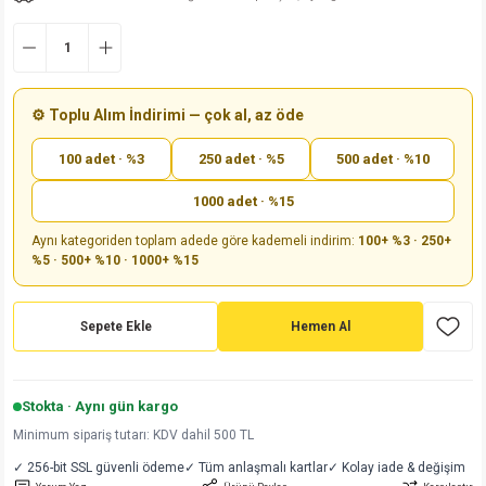
md
risi
Klemens 180C
nsatör
erisi
renç %5 2W
Kılıf
risi
Klemens 90C
atör
risi
enç 1/8w
Kılıf
⚙️ Toplu Alım İndirimi — çok al, az öde
i
satör
risi
enç %1 1/2W
k kapasitör
100 adet · %3
250 adet · %5
500 adet · %10
si
atör
risi
enç %1 1/4W
1000 adet · %15
Aynı kategoriden toplam adede göre kademeli indirim:
100+ %3 · 250+
si
tör
risi
renç 1/2W
ad
iyot
%5 · 500+ %10 · 1000+ %15
si
atör
Serisi
renç 10W
Sepete Ekle
Hemen Al
isi
satör
Serisi
enç 1W
r 1206 Kılıf
 Serisi,45 Serisi
atör
Serisi
renç 20W
 1206 Kılıf - 25 Adet
iyot
Stokta · Aynı gün kargo
Minimum sipariş tutarı: KDV dahil 500 TL
risi
tör
isi
enç 2W
 402 Kılıf
✓ 256-bit SSL güvenli ödeme
✓ Tüm anlaşmalı kartlar
✓ Kolay iade & değişim