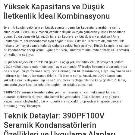
Yüksek Kapasitans ve Düşük
İletkenlik İdeal Kombinasyonu
isi
Seramik kondansatörlerin en büyük avantajı, geniş bir kapasitans aralığına sahip
si
olmalarıdır.
390PF100V
modeli, özellikle düşük voltajda çalışarak yüksek kapasitans
sunar. Bu da demektir ki, küçük bir alan kaplayarak büyük iş çıkartabiliyor! Ama
unutmayalım, her kondansatör aynı değildir. Düşük iletkenlik durumları, onu özellikle
isi
frekans belirleyici uygulamalarda daha da çekici hale getiriyor. Düşük kayıplarla çalışan
bu kondansatör, enerji verimliliğini artırırken, ısınmayı minimumda tutarak uzun ömürlü
bir kullanım sağlıyor.
isi
Düşünsenize, devrelerinizde bir güvenlik açığı yok, verimlilik en üst seviyede! Sadece
düşük voltaj uygulamaları için değil, aynı zamanda RF (radyo frekansı) tasarımlarında
da etkileyici bir performans sergiliyor. Herhangi bir RF tasarımında, sinyal kaybını en aza
risi
indirmek için bu tip kondansatörler kritik öneme sahip. Ancak, en büyük başarısını
yüksek sıcaklık dayanıklılığı ile sağlıyor. Sıcaklık değişimlerine karşı gösterdiği tepki,
onu zorlu çevre koşullarında bile sağlıklı bir şekilde çalıştırıyor.
risi
390PF100V seramik kondansatör
, yenilikçi tasarımlar için mükemmel bir seçim
sunarak, elektronik dünyasında önemli bir yere sahip. Düşük iletkenlik ve yüksek
kapasitansın oluşturduğu bu ikili, performans odaklı projelerdeki en gözde parçalar
si
arasına girmeyi başarıyor.
Teknik Detaylar: 390PF100V
si
Seramik Kondansatörlerin
Özellikleri ve Uygulama Alanları
risi