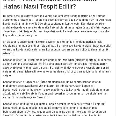
Hatası Nasıl Tespit Edilir?
Bu hata, genellikle devre kartında yanlış bağlantı veya kondansatörün arızalı olması
durumunda ortaya çıkar. Tespit için, öncelikle devreyi güç kaynağından ayırın. Ardından,
kondansatörü multimetre ile ölçerek kapasitansını kontrol edin. Eğer değer belirtilen
aralığın dışındaysa veya kondansatör fiziksel olarak hasar görmüşse değiştirin. Ayrıca,
devre üzerindeki bağlantıları ve bileşenleri kontrol ederek kısa devre veya aşırı sıcaklık
kaynaklı sorunları araştırın.
an elektronik bileşenlerdir. Elektrik devrelerinde kullanılan kondansatörler, birçok
uygulama alanında önemli bir role sahiptir. Bu makalede, kondansatörler hakkında bilgi
vererek ve kondansatör satın alma konusunda ipuçları sunarak okuyuculara rehberlik
edeceğiz.
Kondansatörler, iki iletken plaka arasındaki bir izole edici (dielektrik) ortamı kullanarak
elektrik yükünü depolayabilirler. İki plaka arasındaki gerilim arttıkça, kondansatörün
depolayabileceği yük miktarı da artar. Bu, elektronik devrelerde güç kaynaklarına enerji
sağlamak, sinyal işleme, filtreleme ve zamanlama gibi birçok amaç için kullanılmalarını
sağlar.
Kondansatörlerin kapasiteleri, farad cinsinden ölçülür. Kapasite, kondansatörün
maksimum depolayabileceği yük miktarını belirtir. Daha yüksek kapasiteli
kondansatörler, daha fazla enerji depolayabilir ve güç kaynaklarındaki dalgalanmaları
düzeltmek için etkili olabilir. Kondansatör seçerken, uygulamanızın gereksinimlerine
uygun bir kapasite seçmek önemlidir.
Kondansatör satın alırken, dikkate almanız gereken bazı faktörler vardır. İlk olarak,
kondansatörün kullanılacağı uygulama ve devre gereksinimlerini göz önünde
bulundurmalısınız. Ayrıca, kondansatörün çalışma gerilimi, toleransı ve boyutları da
önemlidir. Güvenilir bir tedarikçi veya üretici seçmek, kaliteli ve uygun fiyatlı bir