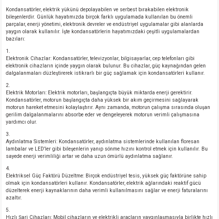
Kondansatörler, elektrik yükünü depolayabilen ve serbest bırakabilen elektronik
bileşenlerdir. Günlük hayatımızda birçok farklı uygulamada kullanılan bu önemli
parçalar, enerji yönetimi, elektronik devreler ve endüstriyel uygulamalar gibi alanlarda
yaygın olarak kullanılır. İşte kondansatörlerin hayatımızdaki çeşitli uygulamalardan
bazıları:
Elektronik Cihazlar: Kondansatörler, televizyonlar, bilgisayarlar, cep telefonları gibi
elektronik cihazların içinde yaygın olarak bulunur. Bu cihazlar, güç kaynağından gelen
dalgalanmaları düzleştirerek istikrarlı bir güç sağlamak için kondansatörleri kullanır.
Elektrik Motorları: Elektrik motorları, başlangıçta büyük miktarda enerji gerektirir.
Kondansatörler, motorun başlangıçta daha yüksek bir akım geçirmesini sağlayarak
motorun hareket etmesini kolaylaştırır. Aynı zamanda, motorun çalışma sırasında oluşan
gerilim dalgalanmalarını absorbe eder ve dengeleyerek motorun verimli çalışmasına
yardımcı olur.
Aydınlatma Sistemleri: Kondansatörler, aydınlatma sistemlerinde kullanılan floresan
lambalar ve LED'ler gibi bileşenlerin yanıp sönme hızını kontrol etmek için kullanılır. Bu
sayede enerji verimliliği artar ve daha uzun ömürlü aydınlatma sağlanır.
Elektriksel Güç Faktörü Düzeltme: Birçok endüstriyel tesis, yüksek güç faktörüne sahip
olmak için kondansatörleri kullanır. Kondansatörler, elektrik ağlarındaki reaktif gücü
düzelterek enerji kaynaklarının daha verimli kullanılmasını sağlar ve enerji faturalarını
azaltır.
Hızlı Şarj Cihazları: Mobil cihazların ve elektrikli araçların yaygınlaşmasıyla birlikte hızlı