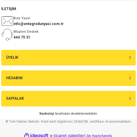
İLETİŞİM
Bize Yazın
info@entegredunyasi.com.tr
Müşteri Destek
444 75 31
ÜYELİK
HESABIM
SAYFALAR
Seokoloji
tarafından desteklenmektedir.
© Tüm Hakları Saklıdır. Kredi kartı bilgileriniz 256bit SSL sertifikası ile korunmaktadır.
ideasoft
ile
e-