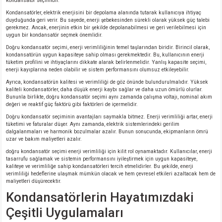
kondansatör seçimidir.
Kondansatörler, elektrik enerjisini bir depolama alanında tutarak kullanıcıya ihtiyaç
duyduğunda geri verir. Bu sayede, enerji şebekesinden sürekli olarak yüksek güç talebi
gerekmez. Ancak, enerjinin etkin bir şekilde depolanabilmesi ve geri verilebilmesi için
uygun bir kondansatör seçmek önemlidir.
Doğru kondansatör seçimi, enerji verimliliğinin temel taşlarından biridir. Birincil olarak,
kondansatörün uygun kapasiteye sahip olması gerekmektedir. Bu, kullanıcının enerji
tüketim profilini ve ihtiyaçlarını dikkate alarak belirlenmelidir. Yanlış kapasite seçimi,
enerji kayıplarına neden olabilir ve sistem performansını olumsuz etkileyebilir.
Ayrıca, kondansatörün kalitesi ve verimliliği de göz önünde bulundurulmalıdır. Yüksek
kaliteli kondansatörler, daha düşük enerji kaybı sağlar ve daha uzun ömürlü olurlar.
Bununla birlikte, doğru kondansatör seçimi aynı zamanda çalışma voltajı, nominal akım
değeri ve reaktif güç faktörü gibi faktörleri de içermelidir.
Doğru kondansatör seçiminin avantajları saymakla bitmez. Enerji verimliliği artar, enerji
tüketimi ve faturalar düşer. Aynı zamanda, elektrik sistemlerindeki gerilim
dalgalanmaları ve harmonik bozulmalar azalır. Bunun sonucunda, ekipmanların ömrü
uzar ve bakım maliyetleri azalır.
doğru kondansatör seçimi enerji verimliliği için kilit rol oynamaktadır. Kullanıcılar, enerji
tasarrufu sağlamak ve sistemin performansını iyileştirmek için uygun kapasiteye,
kaliteye ve verimliliğe sahip kondansatörleri tercih etmelidirler. Bu şekilde, enerji
verimliliği hedeflerine ulaşmak mümkün olacak ve hem çevresel etkileri azaltacak hem de
maliyetleri düşürecektir.
Kondansatörlerin Hayatımızdaki
Çeşitli Uygulamaları