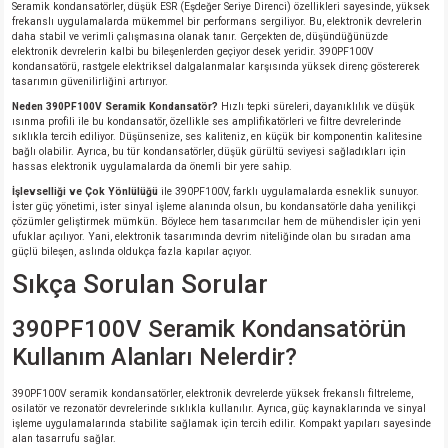
Seramik kondansatörler, düşük ESR (Eşdeğer Seriye Direnci) özellikleri sayesinde, yüksek
frekanslı uygulamalarda mükemmel bir performans sergiliyor. Bu, elektronik devrelerin
daha stabil ve verimli çalışmasına olanak tanır. Gerçekten de, düşündüğünüzde
elektronik devrelerin kalbi bu bileşenlerden geçiyor desek yeridir. 390PF100V
kondansatörü, rastgele elektriksel dalgalanmalar karşısında yüksek direnç göstererek
tasarımın güvenilirliğini artırıyor.
Neden 390PF100V Seramik Kondansatör?
Hızlı tepki süreleri, dayanıklılık ve düşük
ısınma profili ile bu kondansatör, özellikle ses amplifikatörleri ve filtre devrelerinde
sıklıkla tercih ediliyor. Düşünsenize, ses kaliteniz, en küçük bir komponentin kalitesine
bağlı olabilir. Ayrıca, bu tür kondansatörler, düşük gürültü seviyesi sağladıkları için
hassas elektronik uygulamalarda da önemli bir yere sahip.
İşlevselliği ve Çok Yönlülüğü
ile 390PF100V, farklı uygulamalarda esneklik sunuyor.
İster güç yönetimi, ister sinyal işleme alanında olsun, bu kondansatörle daha yenilikçi
çözümler geliştirmek mümkün. Böylece hem tasarımcılar hem de mühendisler için yeni
ufuklar açılıyor. Yani, elektronik tasarımında devrim niteliğinde olan bu sıradan ama
güçlü bileşen, aslında oldukça fazla kapılar açıyor.
Sıkça Sorulan Sorular
390PF100V Seramik Kondansatörün
Kullanım Alanları Nelerdir?
390PF100V seramik kondansatörler, elektronik devrelerde yüksek frekanslı filtreleme,
osilatör ve rezonatör devrelerinde sıklıkla kullanılır. Ayrıca, güç kaynaklarında ve sinyal
işleme uygulamalarında stabilite sağlamak için tercih edilir. Kompakt yapıları sayesinde
alan tasarrufu sağlar.