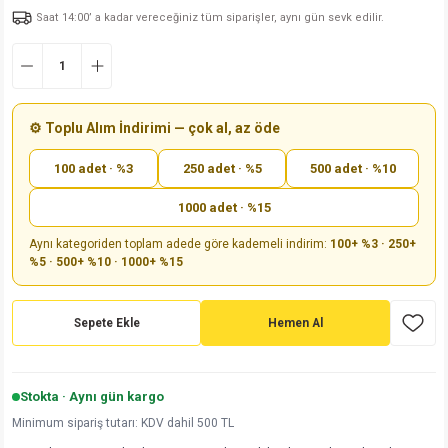
Saat 14:00’ a kadar vereceğiniz tüm siparişler, aynı gün sevk edilir.
md
risi
Klemens 180C
nsatör
erisi
renç %5 2W
Kılıf
risi
Klemens 90C
atör
risi
enç 1/8w
Kılıf
i
satör
risi
enç %1 1/2W
k kapasitör
⚙️ Toplu Alım İndirimi — çok al, az öde
100 adet · %3
250 adet · %5
500 adet · %10
si
atör
risi
enç %1 1/4W
1000 adet · %15
si
tör
risi
renç 1/2W
ad
iyot
Aynı kategoriden toplam adede göre kademeli indirim:
100+ %3 · 250+
%5 · 500+ %10 · 1000+ %15
si
atör
Serisi
renç 10W
isi
satör
Serisi
enç 1W
r 1206 Kılıf
Sepete Ekle
Hemen Al
 Serisi,45 Serisi
atör
Serisi
renç 20W
 1206 Kılıf - 25 Adet
iyot
Stokta · Aynı gün kargo
risi
tör
isi
enç 2W
 402 Kılıf
Minimum sipariş tutarı: KDV dahil 500 TL