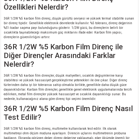
Özellikleri Nelerdir?
36R 1/2W %5 karbon film direnç, düşük gürültü seviyesi ve yüksek termal stabilite sunan
bir direnç tipidir. Genellikle elektronik devrelerde kullanılır. %5 tolerans, direnç değerinin
%5'i kadar sapma payı bulunduğunu gösterir. 1/2W gücü, bu dirençlerin belirli bir
sıcaklıkta taşınabileceği maksimum güç miktarını ifade eder. Karbon film yapısı,
dirençlerin güvenilirliğini artırır.
36R 1/2W %5 Karbon Film Direnç ile
Diğer Dirençler Arasındaki Farklar
Nelerdir?
36R 1/2W %5 karbon film dirençler, düşük maliyetleri, sıcaklık değişimlerine karşı
stabilitesi ve yüksek hassasiyet gerçekleştirme yetenekleri ile öne çıkar. Diğer direnç
türlerinden daha iyi bir toleransa sahip olmakla birlikte, genellikle daha düşük güce
dayanıklıdırlar. Karbon film dirençler, genellikle genel elektronik uygulamalarında tercih
edilirken, metal film dirençler yüksek hassasiyet ve sıcaklık dayanıklılığı sunar. Bu
nedenle, kullanacağınız alana göre direnç tipi seçimi önemlidir.
36R 1/2W %5 Karbon Film Direnç Nasıl
Test Edilir?
36R 1/2W %5 karbon film direnç, multimetre kullanılarak test edilir. İlk olarak
multimetreyi ohm ölçüm moduna ayarlayın. Direncin uçlarını multimetrenin probuna
bağlayın. Ekranda görünen değer, direnç değerine yaklaşmalı; eğer ölçümde önemli bir