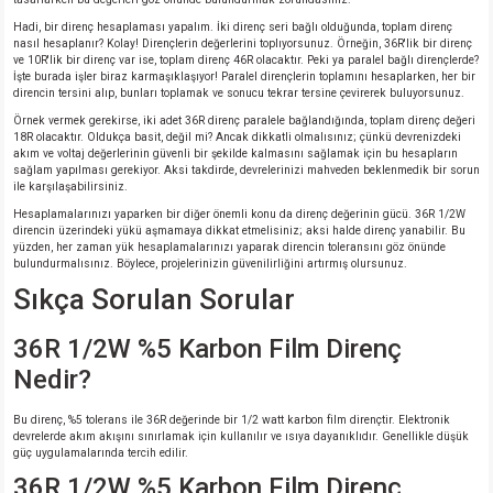
Hadi, bir direnç hesaplaması yapalım. İki direnç seri bağlı olduğunda, toplam direnç
nasıl hesaplanır? Kolay! Dirençlerin değerlerini toplıyorsunuz. Örneğin, 36R'lik bir direnç
ve 10R'lik bir direnç var ise, toplam direnç 46R olacaktır. Peki ya paralel bağlı dirençlerde?
İşte burada işler biraz karmaşıklaşıyor! Paralel dirençlerin toplamını hesaplarken, her bir
direncin tersini alıp, bunları toplamak ve sonucu tekrar tersine çevirerek buluyorsunuz.
Örnek vermek gerekirse, iki adet 36R direnç paralele bağlandığında, toplam direnç değeri
18R olacaktır. Oldukça basit, değil mi? Ancak dikkatli olmalısınız; çünkü devrenizdeki
akım ve voltaj değerlerinin güvenli bir şekilde kalmasını sağlamak için bu hesapların
sağlam yapılması gerekiyor. Aksi takdirde, devrelerinizi mahveden beklenmedik bir sorun
ile karşılaşabilirsiniz.
Hesaplamalarınızı yaparken bir diğer önemli konu da direnç değerinin gücü. 36R 1/2W
direncin üzerindeki yükü aşmamaya dikkat etmelisiniz; aksi halde direnç yanabilir. Bu
yüzden, her zaman yük hesaplamalarınızı yaparak direncin toleransını göz önünde
bulundurmalısınız. Böylece, projelerinizin güvenilirliğini artırmış olursunuz.
Sıkça Sorulan Sorular
36R 1/2W %5 Karbon Film Direnç
Nedir?
Bu direnç, %5 tolerans ile 36R değerinde bir 1/2 watt karbon film dirençtir. Elektronik
devrelerde akım akışını sınırlamak için kullanılır ve ısıya dayanıklıdır. Genellikle düşük
güç uygulamalarında tercih edilir.
36R 1/2W %5 Karbon Film Direnç