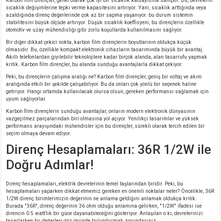
Karbon film dirençler, genel olarak çok iyi bir sıcaklık katsayısına sahiptir. Bu, devrelerin
sıcaklık değişimlerine tepki verme kapasitesini artırıyor. Yani, sıcaklık arttığında veya
azaldığında direnç değerlerinde çok az bir sapma yaşanıyor. bu durum sistemin
stabilitesini büyük ölçüde artırıyor. Düşük sıcaklık koeffisyeni, bu dirençlerin özellikle
otomotiv ve uzay mühendisliği gibi zorlu koşullarda kullanılmasını sağlıyor.
Bir diğer dikkat çekici nokta, karbon film dirençlerin boyutlarının oldukça küçük
olmasıdır. Bu, özellikle kompakt elektronik cihazların tasarımında büyük bir avantaj.
Akıllı telefonlardan giyilebilir teknolojilere kadar birçok alanda, alan tasarrufu yapmak
kritik. Karbon film dirençler, bu alanda sunduğu avantajlarla dikkat çekiyor.
Peki, bu dirençlerin çalışma aralığı ne? Karbon film dirençler, geniş bir voltaj ve akım
aralığında etkili bir şekilde çalışabiliyor. Bu da onları çok yönlü bir seçenek haline
getiriyor. Hangi ortamda kullanılacak olursa olsun, gereken performansı sağlamak için
uyum sağlıyorlar.
Karbon film dirençlerin sunduğu avantajlar, onların modern elektronik dünyasının
vazgeçilmez parçalarından biri olmasına yol açıyor. Yenilikçi tasarımlar ve yüksek
performans arayışındaki mühendisler için bu dirençler, sürekli olarak tercih edilen bir
seçim olmaya devam ediyor.
Direnç Hesaplamaları: 36R 1/2W ile
Doğru Adımlar!
Direnç hesaplamaları, elektrik devrelerinin temel taşlarından biridir. Peki, bu
hesaplamaları yaparken dikkat etmemiz gereken en önemli noktalar neler? Öncelikle, 36R
1/2W direnç birimlerimizin değerinin ne anlama geldiğini anlamak oldukça kritik.
Burada "36R", direnç değerinin 36 ohm olduğu anlamına gelirken, "1/2W" ifadesi ise
direncin 0.5 watt’lık bir güce dayanabileceğini gösteriyor. Anlaşılan o ki, devrelerinizi
tasarlarken bu değerleri göz önünde bulundurmak zorundasınız.