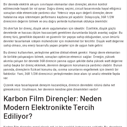
Bir devrede elektrik akışını sınırlayan elemanlar olan dirençler, akımın kontrol
edilmesinde hayati bir rol oynar. Doğru direnç seçimi, circuit tasarımında hayal ettiğimiz
isi
sonuçları elde etmemizde yardımcı olur. Yetersiz veya aşırı değerli dirençler, devre
hatalarına veya istenmeyen performans kaybına yol açabilir. Dolayısıyla, 36R 1/2W
direncinin değerini bilmek ve onu doğru yerlerde kullanmak oldukça önemlidir.
erisi
36 ohm’luk bir direnç, düşük akım uygulamaları için idealdir. Özellikle, düşük güçlü
devrelerde ve hassas ölçüm hassasiyeti gerektiren durumlarda büyük avantaj sağlar. Bu
direnç türü, genellikle dayanıklı ve güvenilir bir yapıya sahip olduğundan, uzun ömürlü
releri
devreler tasarlamak isteyen mühendisler için mükemmel bir tercihtir. Düşük watt değerine
sahip olması, onu enerji tasarrufu yapan projeler için de uygun hale getirir.
Bu direnci kullanırken, yerleştirme şekline dikkat etmek gerekir. Hangi devre elemanları
P MARKA)
ile birlikte çalışacağını bilmek, sonuçları optimize etmenizi sağlar. Örneğin, yüksek
akımla çalışan bir devrede 36R direncin yanına uygun şekilde daha yüksek watt değerine
sahip başka bir direnç eklemek, devrenin dengesini korumanıza yardımcı olabilir. Bunun
yanında, dirençlerin fiziksel konumu da, ısınma sorunlarını engellemek için önemli bir
faktördür. Yani, 36R 1/2W direncinizi yerleştirmeden önce alanı iyi analiz etmekte fayda
var.
Çizerek veya tasarlayarak deneyim kazandıkça, direncin devredeki rolünü daha net
göreceksiniz. Unutmayın, her devrenin kendine göre dinamikleri vardır!
Karbon Film Dirençler: Neden
Modern Elektronikte Tercih
Ediliyor?