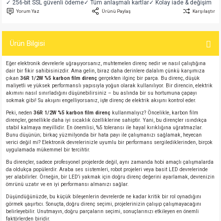
✓ 256-bit SSL güvenli ödeme
✓ Tüm anlaşmalı kartlar
✓ Kolay iade & değişim
si
atör
Serisi
enç 3W
 603 Kılıf
Yorum Yaz
Ürünü Paylaş
Karşılaştır
si
satör
erisi
enç 4W
 603 Kılıf - 25 Adet
Ürün Bilgisi
4 Serisi,27 Serisi,93 Serisi
atör
Serisi
enç 5W
 805 Kılıf
Eğer elektronik devrelerle uğraşıyorsanız, muhtemelen direnç nedir ve nasıl çalıştığına
dair bir fikir sahibisinizdir. Ama gelin, biraz daha derinlere dalalım çünkü karşımıza
çıkan
36R 1/2W %5 karbon film direnç
gerçekten ilginç bir parça. Bu direnç, düşük
tör
 Serisi
ç 10W
 805 Kılıf - 25 Adet
maliyetli ve yüksek performanslı yapısıyla yoğun olarak kullanılıyor. Bir direncin, elektrik
akımını nasıl sınırladığını düşünebilirsiniz – bu aslında bir su hortumuna çapayı
sokmak gibi! Su akışını engelliyorsanız, işte direnç de elektrik akışını kontrol eder.
erisi
atör
erisi
ç 11W
d
Peki, neden
36R 1/2W %5 karbon film direnç
kullanmalıyız? Öncelikle, karbon film
dirençler, genellikle daha iyi sıcaklık özelliklerine sahiptir. Yani, bu dirençler ısındıkça
stabil kalmaya meyillidir. En önemlisi, %5 toleransı ile hayal kırıklığına uğratmazlar.
isi
satör
ç 13W
Bunu düşünün; birkaç yüzmilyonda bir hata payı ile çalışmanızı sağlamak, heyecan
verici değil mi? Elektronik devrelerinizle uyumlu bir performans sergilediklerinden, birçok
uygulamada mükemmel bir tercihtir.
isi
atör
ç 14W
Bu dirençler, sadece profesyonel projelerde değil, aynı zamanda hobi amaçlı çalışmalarda
da oldukça popülerdir. Araba ses sistemleri, robot projeleri veya basit LED devrelerinde
yer alabilirler. Örneğin, bir LED'i yakmak için doğru direnç değerini ayarlamak, devrenizin
i
satör
ç 15W
ömrünü uzatır ve en iyi performansı almanızı sağlar.
Düşündüğünüzde, bu küçük bileşenlerin devrelerde ne kadar kritik bir rol oynadığını
isi
atör
ç 17W
iyot
görmek şaşırtıcı. Sonuçta, doğru direnç seçimi, projelerinizin çalışıp çalışmayacağını
belirleyebilir. Unutmayın, doğru parçaların seçimi, sonuçlarınızı etkileyen en önemli
faktörlerden biridir.