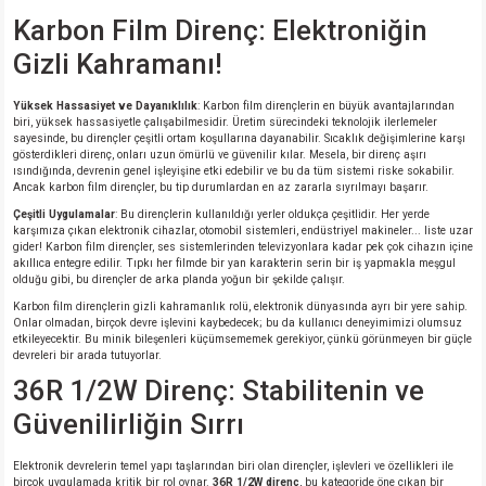
si
nsatörler
ç 25W
od
Karbon Film Direnç: Elektroniğin
Gizli Kahramanı!
ndansatör
ç 3W
ç
Yüksek Hassasiyet ve Dayanıklılık
: Karbon film dirençlerin en büyük avantajlarından
ver
d Kondansatörler
ç 4W
biri, yüksek hassasiyetle çalışabilmesidir. Üretim sürecindeki teknolojik ilerlemeler
sayesinde, bu dirençler çeşitli ortam koşullarına dayanabilir. Sıcaklık değişimlerine karşı
gösterdikleri direnç, onları uzun ömürlü ve güvenilir kılar. Mesela, bir direnç aşırı
ısındığında, devrenin genel işleyişine etki edebilir ve bu da tüm sistemi riske sokabilir.
si
ansatör
ç 6W
Ancak karbon film dirençler, bu tip durumlardan en az zararla sıyrılmayı başarır.
Çeşitli Uygulamalar
: Bu dirençlerin kullanıldığı yerler oldukça çeşitlidir. Her yerde
si
Kondansatör
ç 7W
d
karşımıza çıkan elektronik cihazlar, otomobil sistemleri, endüstriyel makineler... liste uzar
gider! Karbon film dirençler, ses sistemlerinden televizyonlara kadar pek çok cihazın içine
akıllıca entegre edilir. Tıpkı her filmde bir yan karakterin serin bir iş yapmakla meşgul
isi
ansatör
ç 8W
olduğu gibi, bu dirençler de arka planda yoğun bir şekilde çalışır.
Karbon film dirençlerin gizli kahramanlık rolü, elektronik dünyasında ayrı bir yere sahip.
Onlar olmadan, birçok devre işlevini kaybedecek; bu da kullanıcı deneyimimizi olumsuz
si
ster AXİAL Kondansatör
ç 9W
etkileyecektir. Bu minik bileşenleri küçümsememek gerekiyor, çünkü görünmeyen bir güçle
devreleri bir arada tutuyorlar.
36R 1/2W Direnç: Stabilitenin ve
risi
ndansatörler
Güvenilirliğin Sırrı
isi
atör
Elektronik devrelerin temel yapı taşlarından biri olan dirençler, işlevleri ve özellikleri ile
birçok uygulamada kritik bir rol oynar.
36R 1/2W direnç
, bu kategoride öne çıkan bir