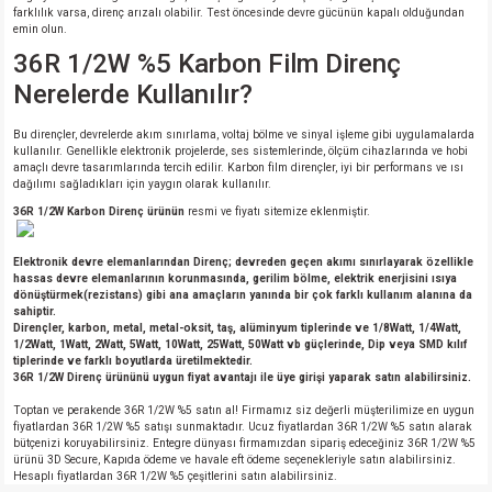
farklılık varsa, direnç arızalı olabilir. Test öncesinde devre gücünün kapalı olduğundan
emin olun.
36R 1/2W %5 Karbon Film Direnç
Nerelerde Kullanılır?
Bu dirençler, devrelerde akım sınırlama, voltaj bölme ve sinyal işleme gibi uygulamalarda
kullanılır. Genellikle elektronik projelerde, ses sistemlerinde, ölçüm cihazlarında ve hobi
amaçlı devre tasarımlarında tercih edilir. Karbon film dirençler, iyi bir performans ve ısı
dağılımı sağladıkları için yaygın olarak kullanılır.
36R 1/2W Karbon Direnç ürünün
resmi ve fiyatı sitemize eklenmiştir.
Elektronik devre elemanlarından Direnç; devreden geçen akımı sınırlayarak özellikle
hassas devre elemanlarının korunmasında, gerilim bölme, elektrik enerjisini ısıya
dönüştürmek(rezistans) gibi ana amaçların yanında bir çok farklı kullanım alanına da
sahiptir.
Dirençler, karbon, metal, metal-oksit, taş, alüminyum tiplerinde ve 1/8Watt, 1/4Watt,
1/2Watt, 1Watt, 2Watt, 5Watt, 10Watt, 25Watt, 50Watt vb güçlerinde, Dip veya SMD kılıf
tiplerinde ve farklı boyutlarda üretilmektedir.
36R 1/2W Direnç ürününü uygun fiyat avantajı ile üye girişi yaparak satın alabilirsiniz.
Toptan ve perakende 36R 1/2W %5 satın al! Firmamız siz değerli müşterilimize en uygun
fiyatlardan 36R 1/2W %5 satışı sunmaktadır. Ucuz fiyatlardan 36R 1/2W %5 satın alarak
bütçenizi koruyabilirsiniz. Entegre dünyası firmamızdan sipariş edeceğiniz 36R 1/2W %5
ürünü 3D Secure, Kapıda ödeme ve havale eft ödeme seçenekleriyle satın alabilirsiniz.
Hesaplı fiyatlardan 36R 1/2W %5 çeşitlerini satın alabilirsiniz.