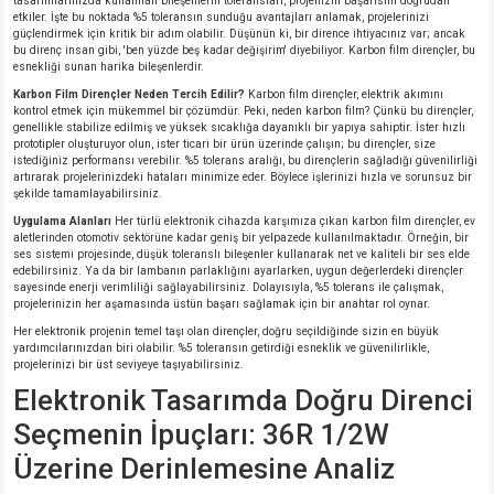
tasarımlarınızda kullanılan bileşenlerin toleransları, projenizin başarısını doğrudan
etkiler. İşte bu noktada %5 toleransın sunduğu avantajları anlamak, projelerinizi
güçlendirmek için kritik bir adım olabilir. Düşünün ki, bir dirence ihtiyacınız var; ancak
bu direnç insan gibi, 'ben yüzde beş kadar değişirim' diyebiliyor. Karbon film dirençler, bu
isi
esnekliği sunan harika bileşenlerdir.
Karbon Film Dirençler Neden Tercih Edilir?
Karbon film dirençler, elektrik akımını
si
kontrol etmek için mükemmel bir çözümdür. Peki, neden karbon film? Çünkü bu dirençler,
genellikle stabilize edilmiş ve yüksek sıcaklığa dayanıklı bir yapıya sahiptir. İster hızlı
prototipler oluşturuyor olun, ister ticari bir ürün üzerinde çalışın; bu dirençler, size
isi
istediğiniz performansı verebilir. %5 tolerans aralığı, bu dirençlerin sağladığı güvenilirliği
artırarak projelerinizdeki hataları minimize eder. Böylece işlerinizi hızla ve sorunsuz bir
şekilde tamamlayabilirsiniz.
isi
Uygulama Alanları
Her türlü elektronik cihazda karşımıza çıkan karbon film dirençler, ev
aletlerinden otomotiv sektörüne kadar geniş bir yelpazede kullanılmaktadır. Örneğin, bir
ses sistemi projesinde, düşük toleranslı bileşenler kullanarak net ve kaliteli bir ses elde
risi
edebilirsiniz. Ya da bir lambanın parlaklığını ayarlarken, uygun değerlerdeki dirençler
sayesinde enerji verimliliği sağlayabilirsiniz. Dolayısıyla, %5 tolerans ile çalışmak,
projelerinizin her aşamasında üstün başarı sağlamak için bir anahtar rol oynar.
risi
Her elektronik projenin temel taşı olan dirençler, doğru seçildiğinde sizin en büyük
yardımcılarınızdan biri olabilir. %5 toleransın getirdiği esneklik ve güvenilirlikle,
projelerinizi bir üst seviyeye taşıyabilirsiniz.
si
Elektronik Tasarımda Doğru Direnci
Seçmenin İpuçları: 36R 1/2W
si
Üzerine Derinlemesine Analiz
risi