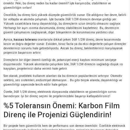
si
ansatör
 Kılıf
örnektir. Peki, bu direnç neden bu kadar önemli? İşte karşınızda; stabilitenin ve
güvenilirliğin sırları!
Öncelikle, bu direnç türü yüksek düzeyde güvenilirlik sunar. Ele aldığınız her devre, belirli
si
a Tipi Kondansatör
 Kılıf
bir voltajda ve akımda çalışmalı. İşte burada 36R 1/2W direncin devreye girdiği yer.
Yüksek sıcaklıklara karşı dayanıklılığı, bu dirençlerin uzun ömürlü olmasını sağlıyor.
Herhangi bir aşırı ısınma durumunda, direnç stabilitesini kaybetmez. Bu, devrenizin
risi
Tipi Kondansatör
 Kılıf
güvenli çalışmasını sağlayarak, diğer bileşenlerin de korunmasına yardımcı olur.
Ayrıca,
hassas tolerans
oranlarıyla dikkat çeken 36R 1/2W direnç, devre tasarımında
kesin ve doğru değerler sunar. Eskiden, biraz fazla ya da eksi değerlerle çalışan dirençler
si
nsatör
 Kılıf
devrelerinizi sorunlu hale getirebiliyordu. Ancak bu direnç, beklentilerinizi karşılayarak
projenizin başarısını artırır.
si
r 1206 Kılıf
Kılıf
Dirençlerin bir diğer önemli özelliği de, potansiyel enerji kaybını minimum seviyeye
düşürmesidir. Yüksek akımlarda çalışırken bile, 36R 1/2W direncin sağladığı düşük ısı
kayıpları, projelerinizi daha verimli hale getirir.
si
 402 Kılıf
Kılıf
Son olarak, pratikteki kullanım alanları da bu direncin popülaritesini artırıyor. Otomotiv
sektörü, ses sistemleri, endüstriyel otomasyon... Bu gibi birçok alanda, dayanıklılığı ve
güvenilirliği sayesinde tercih edilir hale geliyor.
isi
 603 Kılıf
Kılıf
Özetle, 36R 1/2W direnç, elektronik dünyasında stabilitenin ve güvenilirliğin sırrını
barındırıyor. İyi bir direnç seçimi ile projelerinizdeki başarıyı katlayabilirsiniz!
si
 805 Kılıf
5W
%5 Toleransın Önemi: Karbon Film
Direnç ile Projenizi Güçlendirin!
isi
nsatör
W
Bir projede hem güvenilirlik hem de performans son derece önemlidir. Özellikle elektronik
si
atör
W