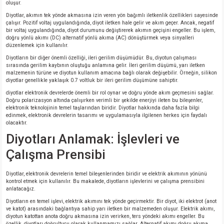
oluşur.
Diyotlar, akımın tek yönde akmasına izin veren yön bağımlı iletkenlik özellikleri sayesinde
çalışır. Pozitif voltaj uygulandığında, diyot iletken hale gelir ve akım geçer. Ancak, negatif
isi
bir voltaj uygulandığında, diyot durumunu değiştirerek akımın geçişini engeller. Bu işlem,
doğru yönlü akımı (DC) alternatif yönlü akıma (AC) dönüştürmek veya sinyalleri
düzenlemek için kullanılır.
si
Diyotların bir diğer önemli özelliği, ileri gerilim düşümüdür. Bu, diyotun çalışması
sırasında gerilim kaybının oluştuğu anlamına gelir. İleri gerilim düşümü, yarı iletken
isi
malzemenin türüne ve diyotun kullanım amacına bağlı olarak değişebilir. Örneğin, silikon
diyotlar genellikle yaklaşık 0.7 voltluk bir ileri gerilim düşümüne sahiptir.
diyotlar elektronik devrelerde önemli bir rol oynar ve doğru yönde akım geçmesini sağlar.
isi
Doğru polarizasyon altında çalışırken verimli bir şekilde enerjiyi ileten bu bileşenler,
elektronik teknolojinin temel taşlarından biridir. Diyotlar hakkında daha fazla bilgi
edinmek, elektronik devrelerin tasarımı ve uygulamasıyla ilgilenen herkes için faydalı
risi
olacaktır.
Diyotları Anlamak: İşlevleri ve
risi
Çalışma Prensibi
si
Diyotlar, elektronik devrelerin temel bileşenlerinden biridir ve elektrik akımının yönünü
kontrol etmek için kullanılır. Bu makalede, diyotların işlevlerini ve çalışma prensibini
anlatacağız.
si
Diyotların en temel işlevi, elektrik akımını tek yönde geçirmektir. Bir diyot, iki elektrot (anot
ve katot) arasındaki bağlantıya sahip yarı iletken bir malzemeden oluşur. Elektrik akımı,
diyotun katottan anota doğru akmasına izin verirken, ters yöndeki akımı engeller. Bu
risi
özellik, diyotları doğrultucu olarak kullanmamızı sağlar. Alternatif akımı doğru akıma