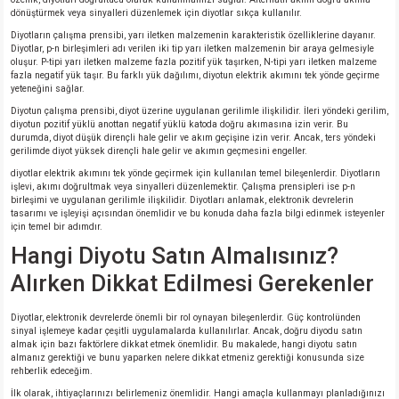
dönüştürmek veya sinyalleri düzenlemek için diyotlar sıkça kullanılır.
Diyotların çalışma prensibi, yarı iletken malzemenin karakteristik özelliklerine dayanır.
isi
Diyotlar, p-n birleşimleri adı verilen iki tip yarı iletken malzemenin bir araya gelmesiyle
oluşur. P-tipi yarı iletken malzeme fazla pozitif yük taşırken, N-tipi yarı iletken malzeme
fazla negatif yük taşır. Bu farklı yük dağılımı, diyotun elektrik akımını tek yönde geçirme
erisi
yeteneğini sağlar.
Diyotun çalışma prensibi, diyot üzerine uygulanan gerilimle ilişkilidir. İleri yöndeki gerilim,
releri
diyotun pozitif yüklü anottan negatif yüklü katoda doğru akımasına izin verir. Bu
durumda, diyot düşük dirençli hale gelir ve akım geçişine izin verir. Ancak, ters yöndeki
gerilimde diyot yüksek dirençli hale gelir ve akımın geçmesini engeller.
P MARKA)
diyotlar elektrik akımını tek yönde geçirmek için kullanılan temel bileşenlerdir. Diyotların
işlevi, akımı doğrultmak veya sinyalleri düzenlemektir. Çalışma prensipleri ise p-n
birleşimi ve uygulanan gerilimle ilişkilidir. Diyotları anlamak, elektronik devrelerin
tasarımı ve işleyişi açısından önemlidir ve bu konuda daha fazla bilgi edinmek isteyenler
için temel bir adımdır.
Hangi Diyotu Satın Almalısınız?
Alırken Dikkat Edilmesi Gerekenler
Diyotlar, elektronik devrelerde önemli bir rol oynayan bileşenlerdir. Güç kontrolünden
sinyal işlemeye kadar çeşitli uygulamalarda kullanılırlar. Ancak, doğru diyodu satın
almak için bazı faktörlere dikkat etmek önemlidir. Bu makalede, hangi diyotu satın
almanız gerektiği ve bunu yaparken nelere dikkat etmeniz gerektiği konusunda size
rehberlik edeceğim.
İlk olarak, ihtiyaçlarınızı belirlemeniz önemlidir. Hangi amaçla kullanmayı planladığınızı