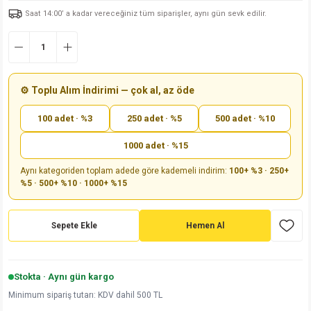
Saat 14:00’ a kadar vereceğiniz tüm siparişler, aynı gün sevk edilir.
md
risi
Klemens 180C
nsatör
erisi
renç %5 2W
Kılıf
risi
Klemens 90C
atör
risi
enç 1/8w
Kılıf
i
satör
risi
enç %1 1/2W
k kapasitör
⚙️ Toplu Alım İndirimi — çok al, az öde
100 adet · %3
250 adet · %5
500 adet · %10
si
atör
risi
enç %1 1/4W
1000 adet · %15
si
tör
risi
renç 1/2W
ad
iyot
Aynı kategoriden toplam adede göre kademeli indirim:
100+ %3 · 250+
%5 · 500+ %10 · 1000+ %15
si
atör
Serisi
renç 10W
isi
satör
Serisi
enç 1W
r 1206 Kılıf
Sepete Ekle
Hemen Al
 Serisi,45 Serisi
atör
Serisi
renç 20W
 1206 Kılıf - 25 Adet
iyot
Stokta · Aynı gün kargo
risi
tör
isi
enç 2W
 402 Kılıf
Minimum sipariş tutarı: KDV dahil 500 TL