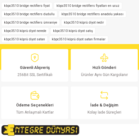
Yorum Yaz
iletebilirsiniz.
kbpc3510 bridge rectifiers fiyat
kbpc3510 bridge rectifiers fiyatları en ucuz
Görüş ve önerileriniz için teşekkür ederiz.
kbpc3510 bridge rectifiers dudullu
kbpc3510 bridge rectifiers anadolu yakası
kbpc3510 bridge rectifiers ümraniye
kbpc3510 köprü diyot nedir
Ürün resmi kalitesiz, bozuk veya görüntülenemiyor.
kbpc3510 köprü diyot nerede
kbpc3510 köprü diyot satış
Ürün açıklamasında eksik bilgiler bulunuyor.
kbpc3510 köprü diyot satan
kbpc3510 köprü diyot satan firmalar
Ürün bilgilerinde hatalar bulunuyor.
Ürün fiyatı diğer sitelerden daha pahalı.
Bu ürüne benzer farklı alternatifler olmalı.
Güvenli Alışveriş
Hızlı Gönderi
256Bit SSL Sertifikalı
Ürünler Aynı Gün Kargolanır
Gönder
Ödeme Seçenekleri
İade & Değişim
Tüm Anlaşmalı Kartlar
Kolay İade Süreçleri