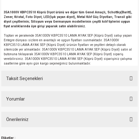
35A1000V KBPC3510
Köprü
Diyot ürünü ve diğer tüm Genel Amaçlı, Schottky(Baritt),
Zener, Kristal, Foto Diyot, LED(Işık yayan diyot), Metal Kılıf Güç Diyotları, Transil gibi
diyot çeşitlerinin; Silisyum veya Germanyum modellerinin çeşitli kılıf tiplerini uygun
fiyat aralıklarında üye girişi yaparak satın alabilirsiniz.
Toptan ve perakende 35A1000V KBPC3510 LAMA AYAK SEP (Köprü Diyot) satışı yapan
Entegre dünyası sizlere en avantajlı ve uygun fiyatları sunmaktadır. 35A1000V
KBPC3510 LAMA AYAK SEP (Köprü Diyot) ürünün fiyatları ve çeşitleri detaylı olarak
sitemizde yer almaktadır. 35A1000V KBPC3510 LAMA AYAK SEP (Köprü Diyot) satın al
butonuna tıklayarak 35A1000V KBPC3510 LAMA AYAK SEP (Köprü Diyot) sipariş
verebilirsiniz. 35A1000V KBPC3510 LAMA AYAK SEP (Köprü Diyot) siparişiniz çalışma
saatlerine göre aynı gün kargo seçeneğimiz bulunmaktadır.
Taksit Seçenekleri
Yorumlar
Önerileriniz
Bu ürüne ilk yorumu siz yapın!
Bu ürünün fiyat bilgisi, resim, ürün açıklamalarında ve diğer konularda
Etiketler :
yetersiz gördüğünüz noktaları öneri formunu kullanarak tarafımıza