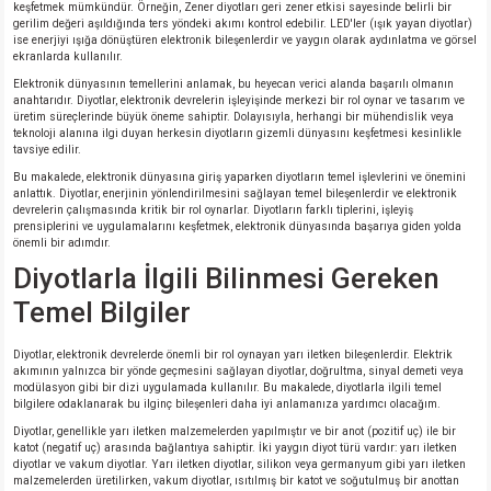
si
ansatör
 Kılıf
keşfetmek mümkündür. Örneğin, Zener diyotları geri zener etkisi sayesinde belirli bir
gerilim değeri aşıldığında ters yöndeki akımı kontrol edebilir. LED'ler (ışık yayan diyotlar)
ise enerjiyi ışığa dönüştüren elektronik bileşenlerdir ve yaygın olarak aydınlatma ve görsel
ekranlarda kullanılır.
si
a Tipi Kondansatör
 Kılıf
Elektronik dünyasının temellerini anlamak, bu heyecan verici alanda başarılı olmanın
anahtarıdır. Diyotlar, elektronik devrelerin işleyişinde merkezi bir rol oynar ve tasarım ve
risi
Tipi Kondansatör
 Kılıf
üretim süreçlerinde büyük öneme sahiptir. Dolayısıyla, herhangi bir mühendislik veya
teknoloji alanına ilgi duyan herkesin diyotların gizemli dünyasını keşfetmesi kesinlikle
tavsiye edilir.
si
nsatör
 Kılıf
Bu makalede, elektronik dünyasına giriş yaparken diyotların temel işlevlerini ve önemini
anlattık. Diyotlar, enerjinin yönlendirilmesini sağlayan temel bileşenlerdir ve elektronik
devrelerin çalışmasında kritik bir rol oynarlar. Diyotların farklı tiplerini, işleyiş
si
r 1206 Kılıf
Kılıf
prensiplerini ve uygulamalarını keşfetmek, elektronik dünyasında başarıya giden yolda
önemli bir adımdır.
Diyotlarla İlgili Bilinmesi Gereken
si
 402 Kılıf
Kılıf
Temel Bilgiler
isi
 603 Kılıf
Kılıf
Diyotlar, elektronik devrelerde önemli bir rol oynayan yarı iletken bileşenlerdir. Elektrik
akımının yalnızca bir yönde geçmesini sağlayan diyotlar, doğrultma, sinyal demeti veya
si
 805 Kılıf
5W
modülasyon gibi bir dizi uygulamada kullanılır. Bu makalede, diyotlarla ilgili temel
bilgilere odaklanarak bu ilginç bileşenleri daha iyi anlamanıza yardımcı olacağım.
Diyotlar, genellikle yarı iletken malzemelerden yapılmıştır ve bir anot (pozitif uç) ile bir
isi
nsatör
W
katot (negatif uç) arasında bağlantıya sahiptir. İki yaygın diyot türü vardır: yarı iletken
diyotlar ve vakum diyotlar. Yarı iletken diyotlar, silikon veya germanyum gibi yarı iletken
malzemelerden üretilirken, vakum diyotlar, ısıtılmış bir katot ve soğutulmuş bir anottan
si
atör
W