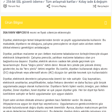
✓ 256-bit SSL güvenli ödeme
✓ Tüm anlaşmalı kartlar
✓ Kolay iade & değişim
si
atör
Serisi
enç 3W
 603 Kılıf
Yorum Yaz
Ürünü Paylaş
Karşılaştır
si
satör
erisi
enç 4W
 603 Kılıf - 25 Adet
Ürün Bilgisi
4 Serisi,27 Serisi,93 Serisi
atör
Serisi
enç 5W
 805 Kılıf
35A1000V KBPC3510
resmi ve fiyatı sitemize eklenmiştir.
Diyotlar, elektroniğin temel bileşenlerinden biridir ve çeşitli uygulamalarda kullanılır. Bu
tör
 Serisi
ç 10W
 805 Kılıf - 25 Adet
makalede, diyotların ne olduğunu, çalışma prensiplerini ve diyot satın alırken nelere
dikkat etmeniz gerektiğini anlatacağım.
erisi
atör
erisi
ç 11W
d
Diyotlar, yalıtkan malzeme ve yarı iletken malzeme tabakalarının birleştirilmesiyle oluşan
elektronik bileşenlerdir. Çalışma prensibi, yalıtkan malzeme tabakası olan p-n
bağlantısına dayanır. Diyotlar, elektrik akımını sadece tek yönde geçirmek için
tasarlanmıştır. Buna "doğru yönlü" iletim denir. Ancak ters yönde çok yüksek direnç
isi
satör
ç 13W
gösterirler, bu da "ters yönlü" iletimi engeller. Bu özellik, diyotları kullanarak doğru akımı
(DC) doğrultmak veya alternatif akımı (AC) düzgün bir şekilde kesmek için kullanılabilir.
isi
atör
ç 14W
Diyotlar, elektronik devrelerin çalışmasında önemli bir role sahiptir. Güç kaynakları,
elektronik anahtarlar, amplifikatörler, radyo frekans devreleri ve daha fazlası gibi birçok
uygulamada yaygın olarak kullanılırlar. Diyotların farklı tipleri vardır, örneğin, yarı iletken
diyotlar, Zener diyotları, tünel diyotlar ve ışık yayan diyotlar gibi. Her bir diyot tipi farklı
i
satör
ç 15W
özelliklere sahiptir ve farklı uygulamalar için uygun olabilir.
Diyot satın alırken dikkate almanız gereken bazı faktörler vardır. İlk olarak,
isi
atör
ç 17W
iyot
ihtiyaçlarınıza uygun bir diyot tipi seçmelisiniz. Uygulamanızın gereksinimlerini göz
önünde bulundurarak doğru diyotu seçmek önemlidir. Ayrıca, diyotun maksimum gerilim
ve akım değerlerine dikkat etmelisiniz. Bu değerler, diyotun doğru şekilde çalışması için