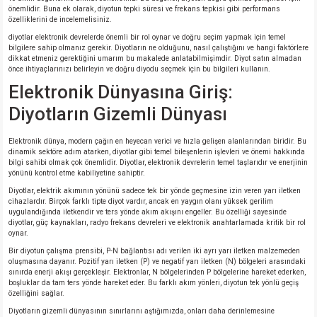
si
nsatörler
ç 25W
od
önemlidir. Buna ek olarak, diyotun tepki süresi ve frekans tepkisi gibi performans
özelliklerini de incelemelisiniz.
diyotlar elektronik devrelerde önemli bir rol oynar ve doğru seçim yapmak için temel
ndansatör
ç 3W
ç
bilgilere sahip olmanız gerekir. Diyotların ne olduğunu, nasıl çalıştığını ve hangi faktörlere
dikkat etmeniz gerektiğini umarım bu makalede anlatabilmişimdir. Diyot satın almadan
önce ihtiyaçlarınızı belirleyin ve doğru diyodu seçmek için bu bilgileri kullanın.
ver
d Kondansatörler
ç 4W
Elektronik Dünyasına Giriş:
Diyotların Gizemli Dünyası
si
ansatör
ç 6W
Elektronik dünya, modern çağın en heyecan verici ve hızla gelişen alanlarından biridir. Bu
si
Kondansatör
ç 7W
d
dinamik sektöre adım atarken, diyotlar gibi temel bileşenlerin işlevleri ve önemi hakkında
bilgi sahibi olmak çok önemlidir. Diyotlar, elektronik devrelerin temel taşlarıdır ve enerjinin
yönünü kontrol etme kabiliyetine sahiptir.
isi
ansatör
ç 8W
Diyotlar, elektrik akımının yönünü sadece tek bir yönde geçmesine izin veren yarı iletken
cihazlardır. Birçok farklı tipte diyot vardır, ancak en yaygın olanı yüksek gerilim
uygulandığında iletkendir ve ters yönde akım akışını engeller. Bu özelliği sayesinde
si
ster AXİAL Kondansatör
ç 9W
diyotlar, güç kaynakları, radyo frekans devreleri ve elektronik anahtarlamada kritik bir rol
oynar.
Bir diyotun çalışma prensibi, P-N bağlantısı adı verilen iki ayrı yarı iletken malzemeden
risi
ndansatörler
oluşmasına dayanır. Pozitif yarı iletken (P) ve negatif yarı iletken (N) bölgeleri arasındaki
sınırda enerji akışı gerçekleşir. Elektronlar, N bölgelerinden P bölgelerine hareket ederken,
boşluklar da tam ters yönde hareket eder. Bu farklı akım yönleri, diyotun tek yönlü geçiş
isi
atör
özelliğini sağlar.
Diyotların gizemli dünyasının sınırlarını aştığımızda, onları daha derinlemesine