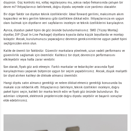
düşünün. Güç kontrolü mü, voltaj regülasyonu mu, yoksa radyo frekansında çalışan bir
devre mi? İhtiyaçlarınızı belirlemek, doğru diyodu seçmede size yardımcı olacaktır.
Bir diğer faktör ise diyotun teknik özellikleridir. İdeal forward gerilimi, maksimum akım
kapasitesi ve ters gerilim toleransı gibi özelliklere dikkat edin. İhtiyaçlarınıza en uygun
olanı bulmak için diyotların veri sayfalarını inceleyin ve teknik özelliklerini karşılaştırın.
Ayrıca, diyodun paket tipini de göz önünde bulundurmalısınız. SMD (Yüzey Montaj)
diyotlar, DIP (Dual In-Line Package) diyotlara kıyasla daha küçük boyutlarda ve montajı
kolaydır. Ancak, kurulumunuzu yapacağınız devrenin gereksinimlerine uygun paket tipini
seçtiğinizden emin olun.
Kalite de önemli bir faktördür. Güvenilir markalara yönelmek, uzun vadeli performans ve
güvenilirlik sağlamak için önemlidir. Kalitesiz bir diyot, devrenizin performansını
etkileyebilir veya hatta zarar verebilir.
Son olarak, fiyatı göz ardı etmeyin. Farklı markalar ve tedarikçiler arasında fiyat
karşılaştırması yaparak bütçenize uygun bir seçim yapabilirsiniz. Ancak, düşük maliyetli
bir diyot alırken kaliteyi de dikkate almanız önemlidir.
Hangi diyotu satın almanız gerektiği ve nelere dikkat etmeniz gerektiği konusunda bu
makale size rehberlik etti. İhtiyaçlarınızı belirleyin, teknik özellikleri inceleyin, doğru
paket tipini seçin, kaliteli bir marka tercih edin ve fiyatı göz önünde bulundurun. Bu
adımları izleyerek, elektronik projelerinizde doğru diyodu seçebilir ve başarılı sonuçlar
elde edebilirsiniz.