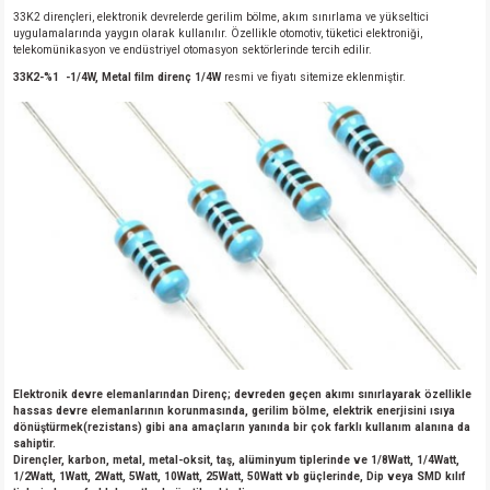
33K2 dirençleri, elektronik devrelerde gerilim bölme, akım sınırlama ve yükseltici
uygulamalarında yaygın olarak kullanılır. Özellikle otomotiv, tüketici elektroniği,
telekomünikasyon ve endüstriyel otomasyon sektörlerinde tercih edilir.
33K2-%1 -1/4W, Metal film direnç 1/4W
resmi ve fiyatı sitemize eklenmiştir.
Elektronik devre elemanlarından Direnç; devreden geçen akımı sınırlayarak özellikle
hassas devre elemanlarının korunmasında, gerilim bölme, elektrik enerjisini ısıya
dönüştürmek(rezistans) gibi ana amaçların yanında bir çok farklı kullanım alanına da
sahiptir.
Dirençler, karbon, metal, metal-oksit, taş, alüminyum tiplerinde ve 1/8Watt, 1/4Watt,
1/2Watt, 1Watt, 2Watt, 5Watt, 10Watt, 25Watt, 50Watt vb güçlerinde, Dip veya SMD kılıf