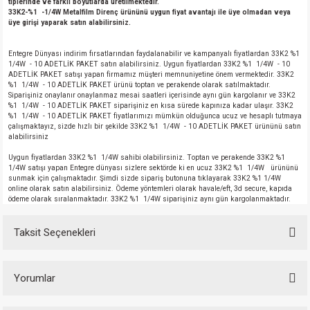
tiplerinde ve farklı boyutlarda üretilmektedir.
33K2-%1 -1/4W Metalfilm Direnç ürününü uygun fiyat avantajı ile üye olmadan veya
üye girişi yaparak satın alabilirsiniz.
Entegre Dünyası indirim fırsatlarından faydalanabilir ve kampanyalı fiyatlardan 33K2 %1
1/4W - 10 ADETLİK PAKET satın alabilirsiniz. Uygun fiyatlardan 33K2 %1 1/4W - 10
ADETLİK PAKET satışı yapan firmamız müşteri memnuniyetine önem vermektedir. 33K2
%1 1/4W - 10 ADETLİK PAKET ürünü toptan ve perakende olarak satılmaktadır.
Siparişiniz onaylanır onaylanmaz mesai saatleri içerisinde aynı gün kargolanır ve 33K2
%1 1/4W - 10 ADETLİK PAKET siparişiniz en kısa sürede kapınıza kadar ulaşır. 33K2
%1 1/4W - 10 ADETLİK PAKET fiyatlarımızı mümkün olduğunca ucuz ve hesaplı tutmaya
çalışmaktayız, sizde hızlı bir şekilde 33K2 %1 1/4W - 10 ADETLİK PAKET ürününü satın
alabilirsiniz
Uygun fiyatlardan 33K2 %1 1/4W sahibi olabilirsiniz. Toptan ve perakende 33K2 %1
1/4W satışı yapan Entegre dünyası sizlere sektörde ki en ucuz 33K2 %1 1/4W ürününü
sunmak için çalışmaktadır. Şimdi sizde sipariş butonuna tıklayarak 33K2 %1 1/4W
online olarak satın alabilirsiniz. Ödeme yöntemleri olarak havale/eft, 3d secure, kapıda
ödeme olarak sıralanmaktadır. 33K2 %1 1/4W siparişiniz aynı gün kargolanmaktadır.
Taksit Seçenekleri
Yorumlar