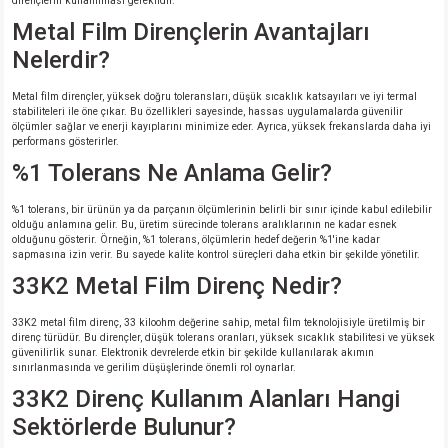
dirençlerin kullanılması gereklidir.
Metal Film Dirençlerin Avantajları
Nelerdir?
Metal film dirençler, yüksek doğru toleransları, düşük sıcaklık katsayıları ve iyi termal
stabiliteleri ile öne çıkar. Bu özellikleri sayesinde, hassas uygulamalarda güvenilir
ölçümler sağlar ve enerji kayıplarını minimize eder. Ayrıca, yüksek frekanslarda daha iyi
performans gösterirler.
%1 Tolerans Ne Anlama Gelir?
%1 tolerans, bir ürünün ya da parçanın ölçümlerinin belirli bir sınır içinde kabul edilebilir
olduğu anlamına gelir. Bu, üretim sürecinde tolerans aralıklarının ne kadar esnek
olduğunu gösterir. Örneğin, %1 tolerans, ölçümlerin hedef değerin %1'ine kadar
sapmasına izin verir. Bu sayede kalite kontrol süreçleri daha etkin bir şekilde yönetilir.
33K2 Metal Film Direnç Nedir?
33K2 metal film direnç, 33 kiloohm değerine sahip, metal film teknolojisiyle üretilmiş bir
direnç türüdür. Bu dirençler, düşük tolerans oranları, yüksek sıcaklık stabilitesi ve yüksek
güvenilirlik sunar. Elektronik devrelerde etkin bir şekilde kullanılarak akımın
sınırlanmasında ve gerilim düşüşlerinde önemli rol oynarlar.
33K2 Direnç Kullanım Alanları Hangi
Sektörlerde Bulunur?