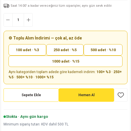
Saat 14:00’ a kadar vereceğiniz tüm siparişler, aynı gün sevk edilir.
md
risi
Klemens 180C
nsatör
erisi
renç %5 2W
Kılıf
risi
Klemens 90C
atör
risi
enç 1/8w
Kılıf
i
satör
risi
enç %1 1/2W
k kapasitör
⚙️ Toplu Alım İndirimi — çok al, az öde
100 adet · %3
250 adet · %5
500 adet · %10
si
atör
risi
enç %1 1/4W
1000 adet · %15
si
tör
risi
renç 1/2W
ad
iyot
Aynı kategoriden toplam adede göre kademeli indirim:
100+ %3 · 250+
%5 · 500+ %10 · 1000+ %15
si
atör
Serisi
renç 10W
isi
satör
Serisi
enç 1W
r 1206 Kılıf
Sepete Ekle
Hemen Al
 Serisi,45 Serisi
atör
Serisi
renç 20W
 1206 Kılıf - 25 Adet
iyot
Stokta · Aynı gün kargo
risi
tör
isi
enç 2W
 402 Kılıf
Minimum sipariş tutarı: KDV dahil 500 TL