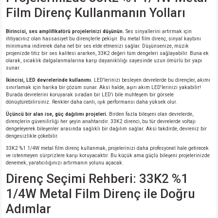
Film Direnç Kullanmanın Yolları
isi
Birincisi, ses amplifikatörü projelerinizi düşünün.
Ses sinyallerini artırmak için
ihtiyacınız olan hassasiyet bu dirençlerle pekişir. Bu metal film direnç, sinyal kaybını
erisi
minimuma indirerek daha net bir ses elde etmenizi sağlar. Düşünsenize, müzik
projenizde titiz bir ses kalitesi ararken, 33K2 değeri tüm dengeleri sağlayabilir. Buna ek
olarak, sıcaklık dalgalanmalarına karşı dayanıklılığı sayesinde uzun ömürlü bir yapı
releri
sunar.
İkincisi, LED devrelerinde kullanımı.
LED'lerinizi besleyen devrelerde bu dirençler, akımı
sınırlamak için harika bir çözüm sunar. Aksi halde, aşırı akım LED'lerinizi yakabilir!
P MARKA)
Burada devrelerini koruyarak sıradan bir LED'i bile muhteşem bir görsele
dönüştürebilirsiniz. Renkler daha canlı, ışık performansı daha yüksek olur.
Üçüncü bir alan ise, güç dağılımı projeleri.
Birden fazla bileşeni olan devrelerde,
dirençlerin güvenilirliği her şeyin anahtarıdır. 33K2 direnci, bu tür devrelerde voltajı
dengeleyerek bileşenler arasında sağlıklı bir dağılım sağlar. Aksi takdirde, devreniz bir
dengesizlikle çökebilir.
33K2 %1 1/4W metal film direnç kullanmak, projelerinizi daha profesyonel hale getirecek
ve istenmeyen sürprizlere karşı koruyacaktır. Bu küçük ama güçlü bileşeni projelerinizde
denemek, yaratıcılığınızı artırmanın yolunu açacak.
Direnç Seçimi Rehberi: 33K2 %1
1/4W Metal Film Direnç ile Doğru
Adımlar