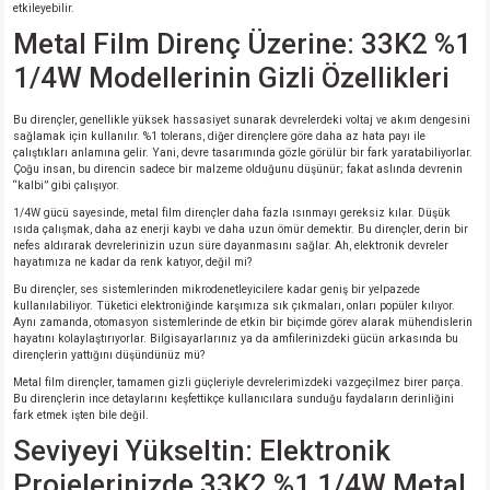
etkileyebilir.
Metal Film Direnç Üzerine: 33K2 %1
isi
1/4W Modellerinin Gizli Özellikleri
si
Bu dirençler, genellikle yüksek hassasiyet sunarak devrelerdeki voltaj ve akım dengesini
sağlamak için kullanılır. %1 tolerans, diğer dirençlere göre daha az hata payı ile
çalıştıkları anlamına gelir. Yani, devre tasarımında gözle görülür bir fark yaratabiliyorlar.
isi
Çoğu insan, bu direncin sadece bir malzeme olduğunu düşünür; fakat aslında devrenin
“kalbi” gibi çalışıyor.
isi
1/4W gücü sayesinde, metal film dirençler daha fazla ısınmayı gereksiz kılar. Düşük
ısıda çalışmak, daha az enerji kaybı ve daha uzun ömür demektir. Bu dirençler, derin bir
nefes aldırarak devrelerinizin uzun süre dayanmasını sağlar. Ah, elektronik devreler
hayatımıza ne kadar da renk katıyor, değil mi?
risi
Bu dirençler, ses sistemlerinden mikrodenetleyicilere kadar geniş bir yelpazede
kullanılabiliyor. Tüketici elektroniğinde karşımıza sık çıkmaları, onları popüler kılıyor.
risi
Aynı zamanda, otomasyon sistemlerinde de etkin bir biçimde görev alarak mühendislerin
hayatını kolaylaştırıyorlar. Bilgisayarlarınız ya da amfilerinizdeki gücün arkasında bu
dirençlerin yattığını düşündünüz mü?
si
Metal film dirençler, tamamen gizli güçleriyle devrelerimizdeki vazgeçilmez birer parça.
Bu dirençlerin ince detaylarını keşfettikçe kullanıcılara sunduğu faydaların derinliğini
fark etmek işten bile değil.
si
Seviyeyi Yükseltin: Elektronik
Projelerinizde 33K2 %1 1/4W Metal
risi