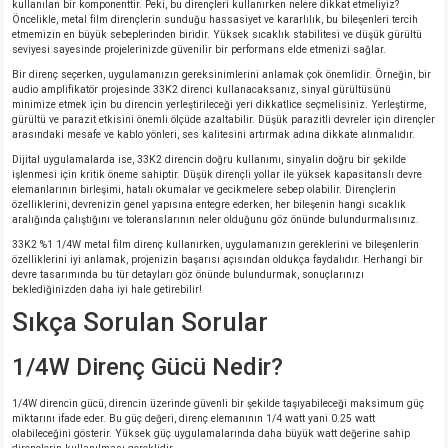
kullanılan bir komponenttir. Peki, bu dirençleri kullanırken nelere dikkat etmeliyiz?
Öncelikle, metal film dirençlerin sunduğu hassasiyet ve kararlılık, bu bileşenleri tercih
etmemizin en büyük sebeplerinden biridir. Yüksek sıcaklık stabilitesi ve düşük gürültü
seviyesi sayesinde projelerinizde güvenilir bir performans elde etmenizi sağlar.
Bir direnç seçerken, uygulamanızın gereksinimlerini anlamak çok önemlidir. Örneğin, bir
audio amplifikatör projesinde 33K2 direnci kullanacaksanız, sinyal gürültüsünü
minimize etmek için bu direncin yerleştirileceği yeri dikkatlice seçmelisiniz. Yerleştirme,
gürültü ve parazit etkisini önemli ölçüde azaltabilir. Düşük parazitli devreler için dirençler
arasındaki mesafe ve kablo yönleri, ses kalitesini artırmak adına dikkate alınmalıdır.
Dijital uygulamalarda ise, 33K2 direncin doğru kullanımı, sinyalin doğru bir şekilde
işlenmesi için kritik öneme sahiptir. Düşük dirençli yollar ile yüksek kapasitanslı devre
elemanlarının birleşimi, hatalı okumalar ve gecikmelere sebep olabilir. Dirençlerin
özelliklerini, devrenizin genel yapısına entegre ederken, her bileşenin hangi sıcaklık
aralığında çalıştığını ve toleranslarının neler olduğunu göz önünde bulundurmalısınız.
33K2 %1 1/4W metal film direnç kullanırken, uygulamanızın gereklerini ve bileşenlerin
özelliklerini iyi anlamak, projenizin başarısı açısından oldukça faydalıdır. Herhangi bir
devre tasarımında bu tür detayları göz önünde bulundurmak, sonuçlarınızı
beklediğinizden daha iyi hale getirebilir!
Sıkça Sorulan Sorular
1/4W Direnç Gücü Nedir?
1/4W direncin gücü, direncin üzerinde güvenli bir şekilde taşıyabileceği maksimum güç
miktarını ifade eder. Bu güç değeri, direnç elemanının 1/4 watt yani 0.25 watt
olabileceğini gösterir. Yüksek güç uygulamalarında daha büyük watt değerine sahip