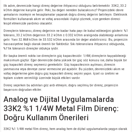
İlk adım, devrenizde hangi direnç değerine ihtiyacınız olduğunu belirlemektir. 33K2, 33.2
kOhm değerine karşılık gelir. Peki, bu değeri nereden bulacaksınız? Projenizdeki devre
şemalarını inceleyin ve hesaplamalar yaparak doğru direnç değerini belirleyin. Elektronik
formülleri kullanarak akım ve voltaj arasındaki ilişkiyi çözmek, size gereken direnci
tespit etmenizde yardımcı olacaktır.
Dirençlerin toleransı, direnç değerinin ne kadar hata payı ile kabul edileceğini gösterir. %1
tolerans, 33.2 kOhm değerinin 33.2 kOhm ± 0.332 kOhm aralığında olabileceği anlamına
gelir. Yani 32.868 kOhm ile 33.532 kOhm arasında bir değer alabilirsiniz. Bu, projenizin
hassasiyetine bağlı olarak önemli bir faktördür. Sıkı toleranslara ihtiyacınız olduğunda,
%1’lik toleranslı dirençler oldukça iyidir.
Bir başka önemli nokta ise dirençlerin güç kapasitesidir. 1/4W, dirençlerin taşıyabileceği
maksimum güçtür. Eğer devrenizde daha yüksek bir güç söz konusu ise, daha büyük bir
güç kapasiteli direnç seçmeniz gerekebilir. Güç kapasitesinin aşılması, direncin
yanmasına veya devreye zarar vermesine yol açabilir. Bu yüzden, devrenizdeki akım ve
voltaj değerlerine göre doğru güç kapasiteli direnç seçimi yapın. İçsel ısı üretimi ve
toplam sistem verimliliği üzerinde büyük etkileri vardır.
Direnç seçerken bu adımları göz ardı etmeyin; doğru seçilmiş bir direnç, projenizin
başarısını doğrudan etkiler.
Analog ve Dijital Uygulamalarda
33K2 %1 1/4W Metal Film Direnç:
Doğru Kullanım Önerileri
33K2 %1 1/4W metal film direnç, hem analog hem de dijital uygulamalarda yaygın olarak