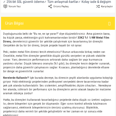
✓ 256-bit SSL güvenli ödeme
✓ Tüm anlaşmalı kartlar
✓ Kolay iade & değişim
si
atör
Serisi
enç 3W
 603 Kılıf
Yorum Yaz
Ürünü Paylaş
Karşılaştır
si
satör
erisi
enç 4W
 603 Kılıf - 25 Adet
Ürün Bilgisi
4 Serisi,27 Serisi,93 Serisi
atör
Serisi
enç 5W
 805 Kılıf
Duyduğunuzda belki de "Bu ne, ne işe yarar?" diye düşünebilirsiniz. Ama güvenin bana,
bu küçük parça, elektroniğin gizli kahramanlarından biridir!
33K2 %1 1/4W Metal Film
Direnç
, devrelerinizi güvenilir bir şekilde çalıştırmak için tasarlanmış bir dirençtir.
tör
 Serisi
ç 10W
 805 Kılıf - 25 Adet
Gerçekten de bu tür bir direnç, birçok projede hayati bir rol oynar.
Peki, neden metal film direnci tercih etmelisiniz? Bunun arkasında birkaç neden var.
erisi
atör
erisi
ç 11W
d
Öncelikle, metal film dirençler genellikle düşük gürültü seviyeleri ve yüksek stabilite
sunar. Yani, devrenizin performansını artırarak daha sağlam bir yapı kurmanıza
yardımcı olurlar. Düşük tolerans oranıyla (%1 gibi), bu dirençler kesin değerler sunarak,
projenizin daha güvenilir çalışmasını sağlar. Kısacası, planladığınız devrelerde efsane
isi
satör
ç 13W
bir denge ve güvenilirlik sunarlar.
Nerelerde Kullanılır?
İşte burada devreye, bu direncin çeşitli alanlarda uygulama kolaylığı
isi
atör
ç 14W
giriyor. Hobi elektroniği projelerinden profesyonel seviyedeki devre tasarımlarına kadar
pek çok alanda kullanılabilir. Ses sistemleri, amplifikatörler, ölçüm cihazları… Neredeyse
her alanda, istikrarlı bir performans için bu dirençlerin yerini alacak başka bir malzeme
aramak oldukça zordur!
i
satör
ç 15W
Hatta, bu dirençleri kullanarak tasarladığınız projelerde daha düşük ısı üretimi sağlanır.
Isı, devre bileşenleri için gerçek bir düşmandır. Eğer ısının kontrol altında tutulmasını
isi
atör
ç 17W
iyot
sağlarsanız, elektronik bileşenlerinizin ömrünü uzatmış olursunuz. Böylelikle,
projelerinizi daha verimli bir şekilde geliştirebilir ve her zaman en iyi sonucu elde
edebilirsiniz.