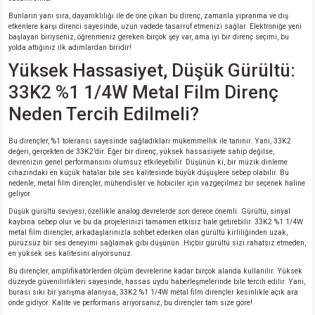
si
nsatörler
ç 25W
od
Bunların yanı sıra, dayanıklılığı ile de öne çıkan bu direnç, zamanla yıpranma ve dış
etkenlere karşı direnci sayesinde, uzun vadede tasarruf etmenizi sağlar. Elektroniğe yeni
başlayan biriyseniz, öğrenmeniz gereken birçok şey var, ama iyi bir direnç seçimi, bu
ndansatör
ç 3W
ç
yolda attığınız ilk adımlardan biridir!
Yüksek Hassasiyet, Düşük Gürültü:
ver
d Kondansatörler
ç 4W
33K2 %1 1/4W Metal Film Direnç
Neden Tercih Edilmeli?
si
ansatör
ç 6W
Bu dirençler, %1 toleransı sayesinde sağladıkları mükemmellik ile tanınır. Yani, 33K2
si
Kondansatör
ç 7W
d
değeri, gerçekten de 33K2’dir. Eğer bir direnç, yüksek hassasiyete sahip değilse,
devrenizin genel performansını olumsuz etkileyebilir. Düşünün ki, bir müzik dinleme
cihazındaki en küçük hatalar bile ses kalitesinde büyük düşüşlere sebep olabilir. Bu
isi
ansatör
ç 8W
nedenle, metal film dirençler, mühendisler ve hobiciler için vazgeçilmez bir seçenek haline
geliyor.
Düşük gürültü seviyesi, özellikle analog devrelerde son derece önemli. Gürültü, sinyal
si
ster AXİAL Kondansatör
ç 9W
kaybına sebep olur ve bu da projelerinizi tamamen etkisiz hale getirebilir. 33K2 %1 1/4W
metal film dirençler, arkadaşlarınızla sohbet ederken olan gürültü kirliliğinden uzak,
pürüzsüz bir ses deneyimi sağlamak gibi düşünün. Hiçbir gürültü sizi rahatsız etmeden,
risi
ndansatörler
en yüksek ses kalitesini alıyorsunuz.
Bu dirençler, amplifikatörlerden ölçüm devrelerine kadar birçok alanda kullanılır. Yüksek
düzeyde güvenilirlikleri sayesinde, hassas uydu haberleşmelerinde bile tercih edilir. Yani,
isi
atör
burası sıkı bir yarışma alanıysa, 33K2 %1 1/4W metal film dirençler kesinlikle açık ara
önde gidiyor. Kalite ve performans arıyorsanız, bu dirençler tam size göre!