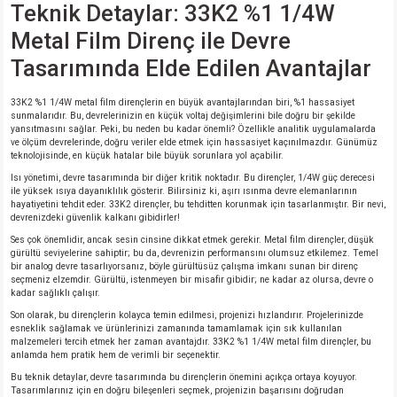
si
ansatör
 Kılıf
Teknik Detaylar: 33K2 %1 1/4W
Metal Film Direnç ile Devre
si
a Tipi Kondansatör
 Kılıf
Tasarımında Elde Edilen Avantajlar
risi
Tipi Kondansatör
 Kılıf
33K2 %1 1/4W metal film dirençlerin en büyük avantajlarından biri, %1 hassasiyet
sunmalarıdır. Bu, devrelerinizin en küçük voltaj değişimlerini bile doğru bir şekilde
yansıtmasını sağlar. Peki, bu neden bu kadar önemli? Özellikle analitik uygulamalarda
si
nsatör
 Kılıf
ve ölçüm devrelerinde, doğru veriler elde etmek için hassasiyet kaçınılmazdır. Günümüz
teknolojisinde, en küçük hatalar bile büyük sorunlara yol açabilir.
Isı yönetimi, devre tasarımında bir diğer kritik noktadır. Bu dirençler, 1/4W güç derecesi
si
r 1206 Kılıf
Kılıf
ile yüksek ısıya dayanıklılık gösterir. Bilirsiniz ki, aşırı ısınma devre elemanlarının
hayatiyetini tehdit eder. 33K2 dirençler, bu tehditten korunmak için tasarlanmıştır. Bir nevi,
devrenizdeki güvenlik kalkanı gibidirler!
si
 402 Kılıf
Kılıf
Ses çok önemlidir, ancak sesin cinsine dikkat etmek gerekir. Metal film dirençler, düşük
gürültü seviyelerine sahiptir; bu da, devrenizin performansını olumsuz etkilemez. Temel
isi
 603 Kılıf
Kılıf
bir analog devre tasarlıyorsanız, böyle gürültüsüz çalışma imkanı sunan bir direnç
seçmeniz elzemdir. Gürültü, istenmeyen bir misafir gibidir; ne kadar az olursa, devre o
kadar sağlıklı çalışır.
si
 805 Kılıf
5W
Son olarak, bu dirençlerin kolayca temin edilmesi, projenizi hızlandırır. Projelerinizde
esneklik sağlamak ve ürünlerinizi zamanında tamamlamak için sık kullanılan
malzemeleri tercih etmek her zaman avantajdır. 33K2 %1 1/4W metal film dirençler, bu
isi
nsatör
W
anlamda hem pratik hem de verimli bir seçenektir.
Bu teknik detaylar, devre tasarımında bu dirençlerin önemini açıkça ortaya koyuyor.
Tasarımlarınız için en doğru bileşenleri seçmek, projenizin başarısını doğrudan
si
atör
W