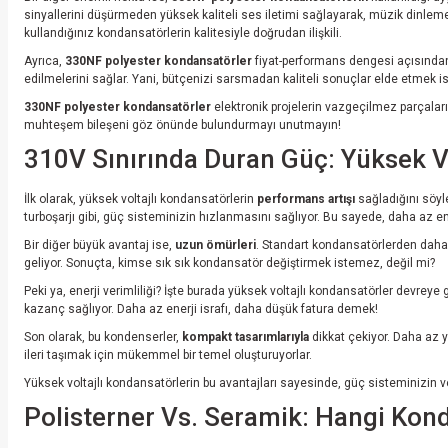
sinyallerini düşürmeden yüksek kaliteli ses iletimi sağlayarak, müzik dinleme 
kullandığınız kondansatörlerin kalitesiyle doğrudan ilişkili.
Ayrıca,
330NF polyester kondansatörler
fiyat-performans dengesi açısından 
edilmelerini sağlar. Yani, bütçenizi sarsmadan kaliteli sonuçlar elde etmek i
330NF polyester kondansatörler
elektronik projelerin vazgeçilmez parçaların
muhteşem bileşeni göz önünde bulundurmayı unutmayın!
310V Sınırında Duran Güç: Yüksek Vo
İlk olarak, yüksek voltajlı kondansatörlerin
performans artışı
sağladığını söyle
turboşarjı gibi, güç sisteminizin hızlanmasını sağlıyor. Bu sayede, daha az ene
Bir diğer büyük avantaj ise,
uzun ömürleri
. Standart kondansatörlerden daha 
geliyor. Sonuçta, kimse sık sık kondansatör değiştirmek istemez, değil mi?
Peki ya, enerji verimliliği? İşte burada yüksek voltajlı kondansatörler devreye g
kazanç sağlıyor. Daha az enerji israfı, daha düşük fatura demek!
Son olarak, bu kondenserler,
kompakt tasarımlarıyla
dikkat çekiyor. Daha az y
ileri taşımak için mükemmel bir temel oluşturuyorlar.
Yüksek voltajlı kondansatörlerin bu avantajları sayesinde, güç sisteminizin ve
Polisterner Vs. Seramik: Hangi Kond