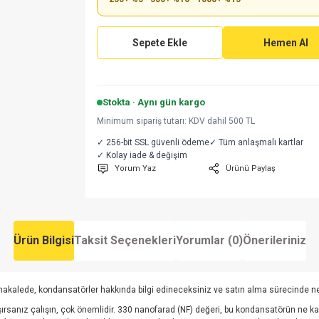
Sepete Ekle
Hemen Al
Stokta · Aynı gün kargo
Minimum sipariş tutarı: KDV dahil 500 TL
✓ 256-bit SSL güvenli ödeme
✓ Tüm anlaşmalı kartlar
✓ Kolay iade & değişim
Yorum Yaz
Ürünü Paylaş
Ürün Bilgisi
Taksit Seçenekleri
Yorumlar (0)
Önerileriniz
u makalede, kondansatörler hakkında bilgi edineceksiniz ve satın alma sürecinde n
ırsanız çalışın, çok önemlidir. 330 nanofarad (NF) değeri, bu kondansatörün ne kad