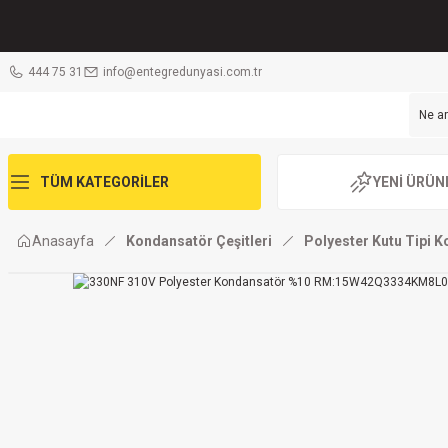
444 75 31
info@entegredunyasi.com.tr
TÜM KATEGORİLER
YENİ ÜRÜN
Anasayfa
Kondansatör Çeşitleri
Polyester Kutu Tipi 