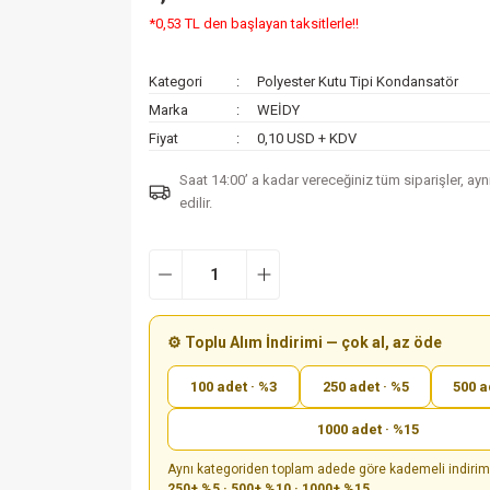
*0,53 TL den başlayan taksitlerle!!
Kategori
Polyester Kutu Tipi Kondansatör
Marka
WEİDY
Fiyat
0,10 USD + KDV
Saat 14:00’ a kadar vereceğiniz tüm siparişler, ay
edilir.
⚙️ Toplu Alım İndirimi — çok al, az öde
100 adet · %3
250 adet · %5
500 a
1000 adet · %15
Aynı kategoriden toplam adede göre kademeli indiri
250+ %5 · 500+ %10 · 1000+ %15