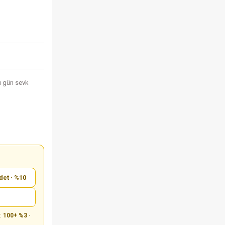
nı gün sevk
det · %10
m:
100+ %3 ·