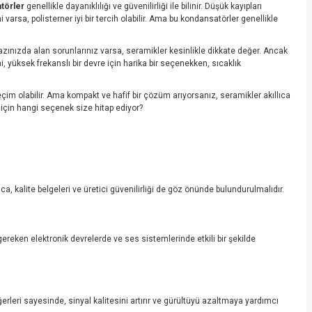
törler
genellikle dayanıklılığı ve güvenilirliği ile bilinir. Düşük kayıpları
rsa, polisterner iyi bir tercih olabilir. Ama bu kondansatörler genellikle
ınızda alan sorunlarınız varsa, seramikler kesinlikle dikkate değer. Ancak
, yüksek frekanslı bir devre için harika bir seçenekken, sıcaklık
eçim olabilir. Ama kompakt ve hafif bir çözüm arıyorsanız, seramikler akıllıca
 için hangi seçenek size hitap ediyor?
ca, kalite belgeleri ve üretici güvenilirliği de göz önünde bulundurulmalıdır.
gereken elektronik devrelerde ve ses sistemlerinde etkili bir şekilde
rleri sayesinde, sinyal kalitesini artırır ve gürültüyü azaltmaya yardımcı