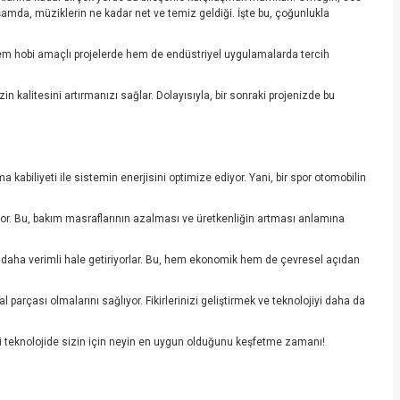
kşamda, müziklerin ne kadar net ve temiz geldiği. İşte bu, çoğunlukla
 hem hobi amaçlı projelerde hem de endüstriyel uygulamalarda tercih
n kalitesini artırmanızı sağlar. Dolayısıyla, bir sonraki projenizde bu
 kabiliyeti ile sistemin enerjisini optimize ediyor. Yani, bir spor otomobilin
or. Bu, bakım masraflarının azalması ve üretkenliğin artması anlamına
nı daha verimli hale getiriyorlar. Bu, hem ekonomik hem de çevresel açıdan
arçası olmalarını sağlıyor. Fikirlerinizi geliştirmek ve teknolojiyi daha da
rici teknolojide sizin için neyin en uygun olduğunu keşfetme zamanı!