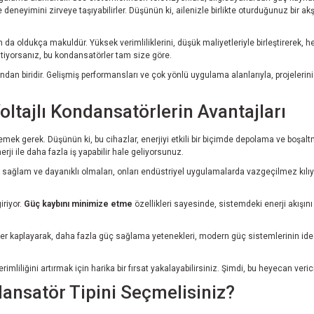
deneyimini zirveye taşıyabilirler. Düşünün ki, ailenizle birlikte oturduğunuz bir a
da oldukça makuldür. Yüksek verimliliklerini, düşük maliyetleriyle birleştirerek,
stiyorsanız, bu kondansatörler tam size göre.
dan biridir. Gelişmiş performansları ve çok yönlü uygulama alanlarıyla, projelerinizi
ltajlı Kondansatörlerin Avantajları
mek gerek. Düşünün ki, bu cihazlar, enerjiyi etkili bir biçimde depolama ve boşaltma
rji ile daha fazla iş yapabilir hale geliyorsunuz.
sağlam ve dayanıklı olmaları, onları endüstriyel uygulamalarda vazgeçilmez kılıy
iriyor.
Güç kaybını minimize etme
özellikleri sayesinde, sistemdeki enerji akışı
er kaplayarak, daha fazla güç sağlama yetenekleri, modern güç sistemlerinin ideal p
rimliliğini artırmak için harika bir fırsat yakalayabilirsiniz. Şimdi, bu heyecan ve
ansatör Tipini Seçmelisiniz?