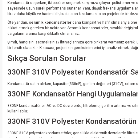
Kondansatör seçerken, iki popüler seçenek karşımıza çıkıyor: polisterner ve s
sayesinde uzun süreli performans sunarlar. Yani, düşük frekans uygulamalarında
biraz daha büyük ve hacimlidir; bu da alan kısıtlaması olan projelerde bir dezav
Öte yandan,
seramik kondansatörler
daha kompakt ve hafif olmalarıyla öne 
dikkat etmek gereken bir nokta var: Seramik kondansatörler, sıcaklık değişimler
dalgalanmalarına karşı dikkatli olmalısınız.
Şimdi, hangisini seçmelisiniz? İhtiyaçlarınıza göre bir karar vermeniz gerek. E
bir tercih olacaktır. Kısacası, projenizin gereksinimlerini iyi analiz etmek,
Sıkça Sorulan Sorular
330NF 310V Polyester Kondansatör Satı
Kondansatör satın alırken, kapasite (330nF), gerilim değerleri (310V), ortam sıc
330NF Kondansatör Hangi Uygulamalard
330NF kondansatörler, AC ve DC devrelerde, filtreleme, gerilim artırma ve sıfır
kullanılabilir.
330NF 310V Polyester Kondansatörün Ku
330NF 310V polyester kondansatörler, genellikle elektronik devrelerde filtrele