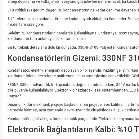
enerji depolama ve voltaj stabilizasyonu gibi işlevleri üstlenir. Evet, bu kü
310 voltluk (V) gerilim değeri, bu kondansatörün ne kadar gerilime dayanabilece
%10 tolerans, bu kondansatörün ne kadar duyarlı olduğunu ifade eder. Bu bağlamd
model tam size göre.
Gelelim bu kondansatörlerin nerelerde kullanıldığına. Endüstriyel otomasyon,
kondansatör tam anlamıyla bir kurtarıcı olabilir.
Bu tür teknik detaylarla dolu bir dünyada, 330NF 310V Polyester Kondansatör, 
Kondansatörlerin Gizemi: 330NF 310
Kondansatör, elektrik enerjisini depolayan bir bileşendir. Yazılım geliştirilirk
kondansatörlerin devrelerde anlık enerji depolama işlevine benzetilebilir. Böy
330NF, 330 nanoFarad’lık bir kapasitans değerini ifade ederken, 310V ise bu
bile güvenle kullanılabiliyor. Elektronik cihazlardaki ses sistemlerinden, LED 
muyuz?
Düşünün ki, bir elektronik projeye başladınız. Bu projede, ses kalitesini art
iletmekle kalmaz, aynı zamanda devre üzerinde oluşabilecek düşük gerilim da
Kondansatörler, büyük çözümlerin küçük parçalarıdır. Elektronik dünyasına kattı
Elektronik Bağlantıların Kalbi: %10