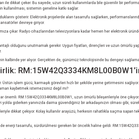
arı ile dikkat çeker. Bu sayede, uzun süreli kullanımlarda bile güvenilir bir perform
rin kullanılması, sistemin geneline katkı sağlar.
uklarını gösterir. Elektronik projelerde alan tasarrufu sağlarken, performansları
ndansatörler devreye giriyor.
şımıza çıkar. Radyo cihazlarından televizyonlara kadar hemen her elektronik üründe
tajlı olduğunu unutmamak gerekir. Uygun fiyatları, dirençleri ve uzun ömürlü yapıl
.
lojinin kalbinde yer alıyor. Gerçekten de, günümüz teknolojisinde bu dengeyi sağlama
lirlik: RM:15W42Q3334KM8L00B0W1’in 
şlem gücü, karmaşık görevleri hızlı bir şekilde yerine getirmesini sağlıyor. Yan
a zaman kaybetmek istemezsiniz değil mi?
dar önemli. RM:15W42Q3334KM8L00B0W1, uzun ömürlü bileşenleriyle öne çıkıyor. Her
evi yolda giderken yanınızda daima güvendiğiniz bir arkadaşınızın olması gibi, sürek
e dikkat çekiyor. Kolay kullanılır arayüzü, herkesin rahatlıkla saçma sapan tekn
zde enerji tasarrufu, sürdürülmesi gereken bir öncelik haline geldi. RM:15W42Q33
.