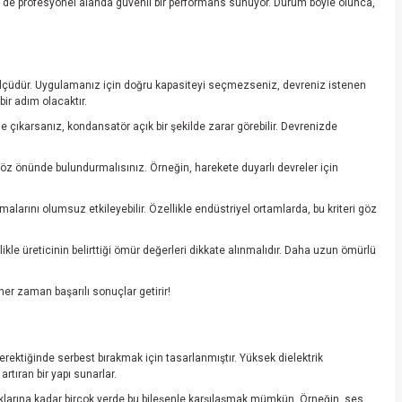
de profesyonel alanda güvenli bir performans sunuyor. Durum böyle olunca,
 ölçüdür. Uygulamanız için doğru kapasiteyi seçmezseniz, devreniz istenen
bir adım olacaktır.
 çıkarsanız, kondansatör açık bir şekilde zarar görebilir. Devrenizde
 göz önünde bulundurmalısınız. Örneğin, harekete duyarlı devreler için
alarını olumsuz etkileyebilir. Özellikle endüstriyel ortamlarda, bu kriteri göz
ikle üreticinin belirttiği ömür değerleri dikkate alınmalıdır. Daha uzun ömürlü
er zaman başarılı sonuçlar getirir!
gerektiğinde serbest bırakmak için tasarlanmıştır. Yüksek dielektrik
artıran bir yapı sunarlar.
aklarına kadar birçok yerde bu bileşenle karşılaşmak mümkün. Örneğin, ses