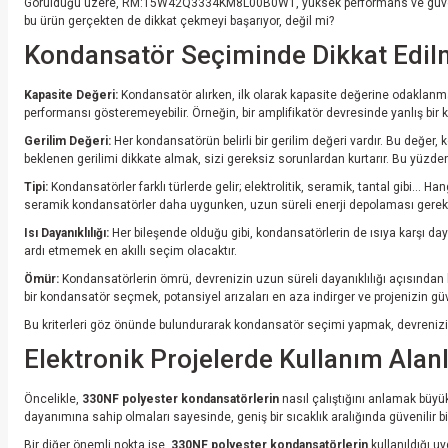
Görüldüğü üzere, RM:15W42Q3334KM8L00B0W1, yüksek performans ve güvenilirl
bu ürün gerçekten de dikkat çekmeyi başarıyor, değil mi?
Kondansatör Seçiminde Dikkat Edilm
Kapasite Değeri:
Kondansatör alırken, ilk olarak kapasite değerine odaklanm
performansı gösteremeyebilir. Örneğin, bir amplifikatör devresinde yanlış bir ka
Gerilim Değeri:
Her kondansatörün belirli bir gerilim değeri vardır. Bu değer
beklenen gerilimi dikkate almak, sizi gereksiz sorunlardan kurtarır. Bu yüzde
Tipi:
Kondansatörler farklı türlerde gelir; elektrolitik, seramik, tantal gibi..
seramik kondansatörler daha uygunken, uzun süreli enerji depolaması gerektir
Isı Dayanıklılığı:
Her bileşende olduğu gibi, kondansatörlerin de ısıya karşı daya
ardı etmemek en akıllı seçim olacaktır.
Ömür:
Kondansatörlerin ömrü, devrenizin uzun süreli dayanıklılığı açısından kri
bir kondansatör seçmek, potansiyel arızaları en aza indirger ve projenizin güveni
Bu kriterleri göz önünde bulundurarak kondansatör seçimi yapmak, devrenizin 
Elektronik Projelerde Kullanım Alan
Öncelikle,
330NF polyester kondansatörlerin
nasıl çalıştığını anlamak büyük
dayanımına sahip olmaları sayesinde, geniş bir sıcaklık aralığında güvenilir bir ş
Bir diğer önemli nokta ise,
330NF polyester kondansatörlerin
kullanıldığı u