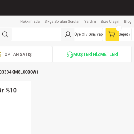
Hakkımızda
Sıkça Sorulan Sorular
Yardım
Bize Ulaşın
Blog
Üye Ol / Giriş Yap
Sepet /
TOPTAN SATIŞ
MÜŞTERİ HİZMETLERİ
42Q3334KM8L00B0W1
ör %10