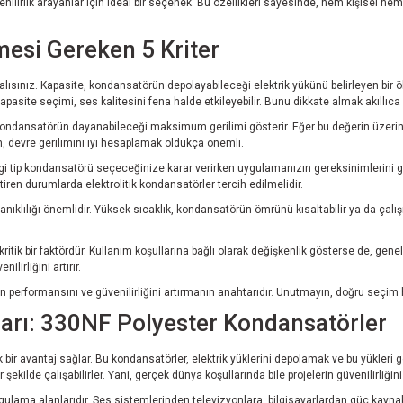
ik arayanlar için ideal bir seçenek. Bu özellikleri sayesinde, hem kişisel hem 
esi Gereken 5 Kriter
alısınız. Kapasite, kondansatörün depolayabileceği elektrik yükünü belirleyen bir
pasite seçimi, ses kalitesini fena halde etkileyebilir. Bunu dikkate almak akıllıca 
, kondansatörün dayanabileceği maksimum gerilimi gösterir. Eğer bu değerin üzerine
n, devre gerilimini iyi hesaplamak oldukça önemli.
. Hangi tip kondansatörü seçeceğinize karar verirken uygulamanızın gereksinimlerini
en durumlarda elektrolitik kondansatörler tercih edilmelidir.
nıklılığı önemlidir. Yüksek sıcaklık, kondansatörün ömrünü kısaltabilir ya da çalışm
tik bir faktördür. Kullanım koşullarına bağlı olarak değişkenlik gösterse de, genell
lirliğini artırır.
performansını ve güvenilirliğini artırmanın anahtarıdır. Unutmayın, doğru seçim h
ları: 330NF Polyester Kondansatörler
 bir avantaj sağlar. Bu kondansatörler, elektrik yüklerini depolamak ve bu yükleri 
ekilde çalışabilirler. Yani, gerçek dünya koşullarında bile projelerin güvenilirliğini 
ygulama alanlarıdır. Ses sistemlerinden televizyonlara, bilgisayarlardan güç kayn