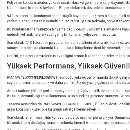
Polyester kondansatörler, yüksek sıcaklıklara ve gerilimlere karşı dayanıklılıkl
kullanıcıların işlerini kolaylaştırır. Birçok elektronik devrede bu kondansatörle
%10 tolerans, bu kondansatörlerin küçük boyutlarına rağmen oldukça etkili old
yerleştirileceği devrenin verimliliğini artırabilir. İşte bu noktada, polyester ko
Bu kondansatörler yalnızca bir yerde değil, çeşitli uygulama alanlarında kar
endüstriyel makinelere kadar geniş bir kullanım yelpazesi mevcuttur.
Son olarak, %10 toleranslı polyester kondansatörlerin ekonomik olarak da avan
sanayi hem de hobi alanında kullanıcıların bütçelerine dost bir seçenek sunar
Her biri, elektronik devrelerin işlevselliğini artıran bu kondansatörler, tekno
Yüksek Performans, Yüksek Güveni
RM:15W42Q3334KM8L00B0W1, sunduğu yüksek performansla dikkat çekiyor. Üstün i
şey daha akıcı, daha pratik ve daha verimli. Siz de yavaş çalışan bir cihazl
Ancak sadece yüksek performans yeterli değil; güvenilirlik de en az onun ka
Bu ürün, dayanıklılığı ile kullanıcısına uzun süreli bir güvence sunuyor. Bir n
Tasarım açısından da RM:15W42Q3334KM8L00B0W1, kullanıcı dostu özellikleriyl
arası kötü olan kişiler bile bu ürünü rahatça benimseyebilir.
Son olarak, enerji verimliliği konusunda da bu ürün ön plana çıkıyor. Günümü
bütçenizi hem de doğayı koruma yolunda önemli bir adım atmış oluyorsunuz