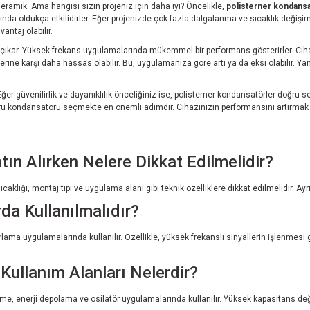
eramik. Ama hangisi sizin projeniz için daha iyi? Öncelikle,
polisterner kondansa
 oldukça etkilidirler. Eğer projenizde çok fazla dalgalanma ve sıcaklık değişimi va
antaj olabilir.
çıkar. Yüksek frekans uygulamalarında mükemmel bir performans gösterirler. Cihaz
ine karşı daha hassas olabilir. Bu, uygulamanıza göre artı ya da eksi olabilir. Yani
ğer güvenilirlik ve dayanıklılık önceliğiniz ise, polisterner kondansatörler doğru s
 doğru kondansatörü seçmekte en önemli adımdır. Cihazınızın performansını artırmak
n Alırken Nelere Dikkat Edilmelidir?
aklığı, montaj tipi ve uygulama alanı gibi teknik özelliklere dikkat edilmelidir. Ayrı
a Kullanılmalıdır?
lama uygulamalarında kullanılır. Özellikle, yüksek frekanslı sinyallerin işlenmesi 
llanım Alanları Nelerdir?
me, enerji depolama ve osilatör uygulamalarında kullanılır. Yüksek kapasitans değe