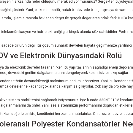
çük bileşenin arkasında neler olduğunu merak ediyor musunuz? Gerçekten büyüleyici!
ğini gösterir. Yani, bu kondansatör, hatalı bir devrede bile çalışmaya devam edebil
a, işlem sırasında beklenen değer ile gerçek değer arasındaki fark %10’a kadar kabul
 telekomünikasyon ve hobi elektroniği gibi birçok alanda söz sahibidirler. Perform
sadece bir ürün değil, bir çözüm sunarak devreleri hayata geçirmenize yardımcı ol
V ve Elektronik Dünyasındaki Rolü
en ya da elektronik devreler tasarlanırken, bu yapı taşlarının sağladığı enerji depo
lece, devredeki gerilim dalgalanmalarını dengeleyerek kesintisiz bir akış sağlar.
 kondansatörün dayanabileceği maksimum gerilimi gösteriyor. Yani, bu kondansatör
lamba devrelerine kadar birçok alanda karşımıza çıkıyorlar. Çok sayıda projede haya
ırmak ve sistem stabilitesini sağlamak istiyorsunuz. İşte burada 330NF 310V kondan
lgalanmalarını da önler. Yani, ses sisteminizin performansını doğrudan etkilerler
kları değerle birlikte, kendilerini her zaman hatırlatırlar. Onlarsız bir devre, adet
 Toleranslı Polyester Kondansatörler N