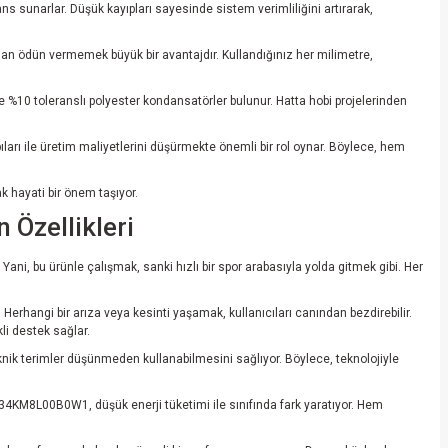
ans sunarlar. Düşük kayıpları sayesinde sistem verimliliğini artırarak,
ndan ödün vermemek büyük bir avantajdır. Kullandığınız her milimetre,
 %10 toleranslı polyester kondansatörler bulunur. Hatta hobi projelerinden
arı ile üretim maliyetlerini düşürmekte önemli bir rol oynar. Böylece, hem
k hayati bir önem taşıyor.
Özellikleri
i, bu ürünle çalışmak, sanki hızlı bir spor arabasıyla yolda gitmek gibi. Her
hangi bir arıza veya kesinti yaşamak, kullanıcıları canından bezdirebilir.
li destek sağlar.
ik terimler düşünmeden kullanabilmesini sağlıyor. Böylece, teknolojiyle
34KM8L00B0W1, düşük enerji tüketimi ile sınıfında fark yaratıyor. Hem