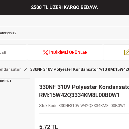
2500 TL ÜZERİ KARGO BEDAVA
LER
İNDİRİMLİ ÜRÜNLER
Kondansatör
330NF 310V Polyester Kondansatör %10 RM:15W
330NF 310V Polyester Kondansat
RM:15W42Q3334KM8L00B0W1
Stok Kodu
330NF310V W42Q3334KM8L00B0W1
5,72 TL