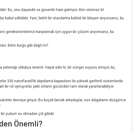
ir. Bu, onu dayanıklı ve güvenilir hale getiriyor. Kim istemez ki!
 edilebilir. Yani, belirli bir standartta kaliteli bir bileşen arıyorsanız, bu
ans gereksinimlerinizi karşılamak için uygun bir çözüm arıyorsanız, bu
ur. Bilim kurgu gibi değil mi?
lama yeteneği oldukça önemli. Hayal edin ki, bir sünger suyunu emiyor; bu,
ler 330 nanoFarad’lık depolama kapasitesi ile yüksek gerilimli sistemlerde
ti bir rol oynuyorlar, peki onların gücünden tam olarak yararlanabiliyor
satörler devreye giriyor. Bu küçük berrak arkadaşlar, ses dalgalarını düzgünce
.
a bir yudum su olmadan çöl gibidir.
eden Önemli?