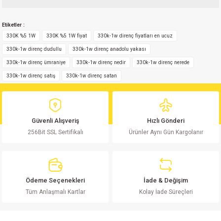
Bu ürünün fiyat bilgisi, resim, ürün açıklamalarında ve diğer konularda
Etiketler :
yetersiz gördüğünüz noktaları öneri formunu kullanarak tarafımıza
Yorum Yaz
iletebilirsiniz.
330K %5 1W
330K %5 1W fiyat
330k-1w direnç fiyatları en ucuz
Görüş ve önerileriniz için teşekkür ederiz.
330k-1w direnç dudullu
330k-1w direnç anadolu yakası
330k-1w direnç ümraniye
330k-1w direnç nedir
330k-1w direnç nerede
Ürün resmi kalitesiz, bozuk veya görüntülenemiyor.
330k-1w direnç satış
330k-1w direnç satan
Ürün açıklamasında eksik bilgiler bulunuyor.
Ürün bilgilerinde hatalar bulunuyor.
Ürün fiyatı diğer sitelerden daha pahalı.
Güvenli Alışveriş
Hızlı Gönderi
Bu ürüne benzer farklı alternatifler olmalı.
256Bit SSL Sertifikalı
Ürünler Aynı Gün Kargolanır
Ödeme Seçenekleri
İade & Değişim
Gönder
Tüm Anlaşmalı Kartlar
Kolay İade Süreçleri