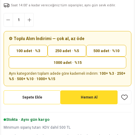
Saat 14:00’ a kadar vereceğiniz tüm siparişler, aynı gün sevk edilir.
md
risi
Klemens 180C
nsatör
erisi
renç %5 2W
Kılıf
risi
Klemens 90C
atör
risi
enç 1/8w
Kılıf
i
satör
risi
enç %1 1/2W
k kapasitör
⚙️ Toplu Alım İndirimi — çok al, az öde
100 adet · %3
250 adet · %5
500 adet · %10
si
atör
risi
enç %1 1/4W
1000 adet · %15
si
tör
risi
renç 1/2W
ad
iyot
Aynı kategoriden toplam adede göre kademeli indirim:
100+ %3 · 250+
%5 · 500+ %10 · 1000+ %15
si
atör
Serisi
renç 10W
isi
satör
Serisi
enç 1W
r 1206 Kılıf
Sepete Ekle
Hemen Al
 Serisi,45 Serisi
atör
Serisi
renç 20W
 1206 Kılıf - 25 Adet
iyot
Stokta · Aynı gün kargo
risi
tör
isi
enç 2W
 402 Kılıf
Minimum sipariş tutarı: KDV dahil 500 TL