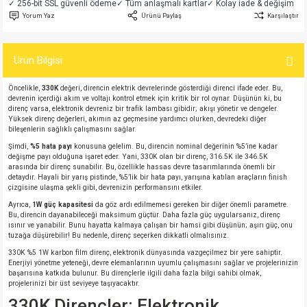
✓ 256-bit SSL güvenli ödeme
✓ Tüm anlaşmalı kartlar
✓ Kolay iade & değişim
si
atör
Serisi
enç 3W
 603 Kılıf
Yorum Yaz
Ürünü Paylaş
Karşılaştır
si
satör
erisi
enç 4W
 603 Kılıf - 25 Adet
Ürün Bilgisi
4 Serisi,27 Serisi,93 Serisi
atör
Serisi
enç 5W
 805 Kılıf
Öncelikle,
330K
değeri, direncin elektrik devrelerinde gösterdiği direnci ifade eder. Bu,
devrenin içerdiği akım ve voltajı kontrol etmek için kritik bir rol oynar. Düşünün ki, bu
direnç varsa, elektronik devreniz bir trafik lambası gibidir; akışı yönetir ve dengeler.
tör
 Serisi
ç 10W
 805 Kılıf - 25 Adet
Yüksek direnç değerleri, akımın az geçmesine yardımcı olurken, devredeki diğer
bileşenlerin sağlıklı çalışmasını sağlar.
Şimdi,
%5 hata payı
konusuna gelelim. Bu, direncin nominal değerinin %5’ine kadar
erisi
atör
erisi
ç 11W
d
değişme payı olduğuna işaret eder. Yani, 330K olan bir direnç, 316.5K ile 346.5K
arasında bir direnç sunabilir. Bu, özellikle hassas devre tasarımlarında önemli bir
detaydır. Hayali bir yarış pistinde, %5’lik bir hata payı, yarışına katılan araçların finish
isi
satör
ç 13W
çizgisine ulaşma şekli gibi, devrenizin performansını etkiler.
Ayrıca,
1W güç kapasitesi
da göz ardı edilmemesi gereken bir diğer önemli parametre.
isi
atör
ç 14W
Bu, direncin dayanabileceği maksimum güçtür. Daha fazla güç uygularsanız, direnç
ısınır ve yanabilir. Bunu hayatta kalmaya çalışan bir hamsi gibi düşünün; aşırı güç, onu
tuzağa düşürebilir! Bu nedenle, direnç seçerken dikkatli olmalısınız.
i
satör
ç 15W
330K %5 1W karbon film direnç, elektronik dünyasında vazgeçilmez bir yere sahiptir.
Enerjiyi yönetme yeteneği, devre elemanlarının uyumlu çalışmasını sağlar ve projelerinizin
başarısına katkıda bulunur. Bu dirençlerle ilgili daha fazla bilgi sahibi olmak,
isi
atör
ç 17W
iyot
projelerinizi bir üst seviyeye taşıyacaktır.
330K Dirençler: Elektronik