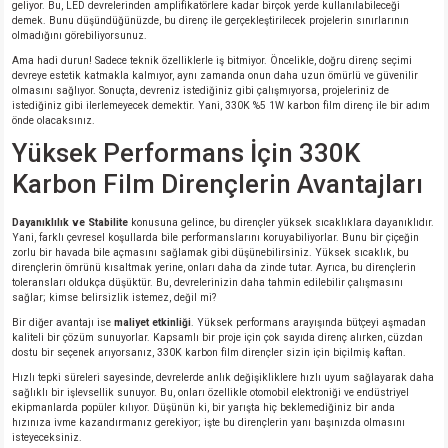
geliyor. Bu, LED devrelerinden amplifikatörlere kadar birçok yerde kullanılabileceği
demek. Bunu düşündüğünüzde, bu direnç ile gerçekleştirilecek projelerin sınırlarının
olmadığını görebiliyorsunuz.
isi
Ama hadi durun! Sadece teknik özelliklerle iş bitmiyor. Öncelikle, doğru direnç seçimi
devreye estetik katmakla kalmıyor, aynı zamanda onun daha uzun ömürlü ve güvenilir
olmasını sağlıyor. Sonuçta, devreniz istediğiniz gibi çalışmıyorsa, projeleriniz de
si
istediğiniz gibi ilerlemeyecek demektir. Yani, 330K %5 1W karbon film direnç ile bir adım
önde olacaksınız.
Yüksek Performans İçin 330K
isi
Karbon Film Dirençlerin Avantajları
isi
Dayanıklılık ve Stabilite
konusuna gelince, bu dirençler yüksek sıcaklıklara dayanıklıdır.
Yani, farklı çevresel koşullarda bile performanslarını koruyabiliyorlar. Bunu bir çiçeğin
risi
zorlu bir havada bile açmasını sağlamak gibi düşünebilirsiniz. Yüksek sıcaklık, bu
dirençlerin ömrünü kısaltmak yerine, onları daha da zinde tutar. Ayrıca, bu dirençlerin
toleransları oldukça düşüktür. Bu, devrelerinizin daha tahmin edilebilir çalışmasını
risi
sağlar; kimse belirsizlik istemez, değil mi?
Bir diğer avantajı ise
maliyet etkinliği
. Yüksek performans arayışında bütçeyi aşmadan
kaliteli bir çözüm sunuyorlar. Kapsamlı bir proje için çok sayıda direnç alırken, cüzdan
si
dostu bir seçenek arıyorsanız, 330K karbon film dirençler sizin için biçilmiş kaftan.
Hızlı tepki süreleri sayesinde, devrelerde anlık değişikliklere hızlı uyum sağlayarak daha
si
sağlıklı bir işlevsellik sunuyor. Bu, onları özellikle otomobil elektroniği ve endüstriyel
ekipmanlarda popüler kılıyor. Düşünün ki, bir yarışta hiç beklemediğiniz bir anda
hızınıza ivme kazandırmanız gerekiyor; işte bu dirençlerin yanı başınızda olmasını
isteyeceksiniz.
risi