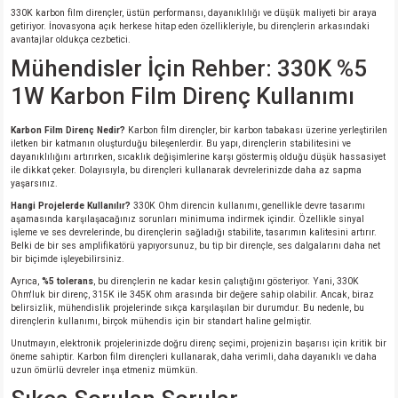
330K karbon film dirençler, üstün performansı, dayanıklılığı ve düşük maliyeti bir araya
getiriyor. İnovasyona açık herkese hitap eden özellikleriyle, bu dirençlerin arkasındaki
isi
avantajlar oldukça cezbetici.
Mühendisler İçin Rehber: 330K %5
erisi
1W Karbon Film Direnç Kullanımı
releri
Karbon Film Direnç Nedir?
Karbon film dirençler, bir karbon tabakası üzerine yerleştirilen
iletken bir katmanın oluşturduğu bileşenlerdir. Bu yapı, dirençlerin stabilitesini ve
dayanıklılığını artırırken, sıcaklık değişimlerine karşı göstermiş olduğu düşük hassasiyet
P MARKA)
ile dikkat çeker. Dolayısıyla, bu dirençleri kullanarak devrelerinizde daha az sapma
yaşarsınız.
Hangi Projelerde Kullanılır?
330K Ohm direncin kullanımı, genellikle devre tasarımı
aşamasında karşılaşacağınız sorunları minimuma indirmek içindir. Özellikle sinyal
işleme ve ses devrelerinde, bu dirençlerin sağladığı stabilite, tasarımın kalitesini artırır.
Belki de bir ses amplifikatörü yapıyorsunuz, bu tip bir dirençle, ses dalgalarını daha net
bir biçimde işleyebilirsiniz.
Ayrıca,
%5 tolerans
, bu dirençlerin ne kadar kesin çalıştığını gösteriyor. Yani, 330K
Ohm'luk bir direnç, 315K ile 345K ohm arasında bir değere sahip olabilir. Ancak, biraz
belirsizlik, mühendislik projelerinde sıkça karşılaşılan bir durumdur. Bu nedenle, bu
dirençlerin kullanımı, birçok mühendis için bir standart haline gelmiştir.
Unutmayın, elektronik projelerinizde doğru direnç seçimi, projenizin başarısı için kritik bir
öneme sahiptir. Karbon film dirençleri kullanarak, daha verimli, daha dayanıklı ve daha
uzun ömürlü devreler inşa etmeniz mümkün.