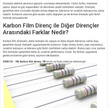
Dirençler, elektrik akımının geçişini sınırlayan elemanlardır. Farklı türleri, malzeme
yapısı, boyut ve güç kapasiteleri ile belirlenen çeşitli özelliklere sahiptir. Dirençler,
genellikle ohm cinsinden ölçülen direnç değerine, toleransa ve sıcaklık katsayısına sahip
olabilir. Kullanım alanına göre acaba sabit, değişken ya da termal dirençler gibi farklı
türlerde bulunabilirler.
Karbon Film Direnç ile Diğer Dirençler
Arasındaki Farklar Nedir?
Karbon film dirençleri, daha homojen bir yapıya ve daha düşük toleransa sahip olup,
genellikle düşük maliyetli uygulamalarda kullanılır. Diğer direnç türleri, yapı malzemesi,
sıcaklık katsayısı ve tolerans gibi farklı özelliklere sahip olabilir. Bunun yanı sıra, karbon
film dirençleri genellikle daha iyi sıcaklık performansı sunar. Bu farklar, uygulama
gereksinimlerine göre direnç seçimini etkileyebilir.
330K-%5 - 1W, Karbon film direnç 1W
resmi ve fiyatı sitemize eklenmiştir.