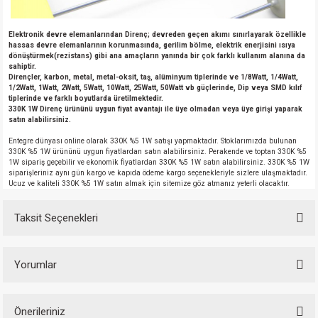
Elektronik devre elemanlarından Direnç; devreden geçen akımı sınırlayarak özellikle
hassas devre elemanlarının korunmasında, gerilim bölme, elektrik enerjisini ısıya
dönüştürmek(rezistans) gibi ana amaçların yanında bir çok farklı kullanım alanına da
sahiptir.
Dirençler, karbon, metal, metal-oksit, taş, alüminyum tiplerinde ve 1/8Watt, 1/4Watt,
1/2Watt, 1Watt, 2Watt, 5Watt, 10Watt, 25Watt, 50Watt vb güçlerinde, Dip veya SMD kılıf
tiplerinde ve farklı boyutlarda üretilmektedir.
330K 1W Direnç ürününü uygun fiyat avantajı ile üye olmadan veya üye girişi yaparak
satın alabilirsiniz.
Entegre dünyası online olarak 330K %5 1W satışı yapmaktadır. Stoklarımızda bulunan
330K %5 1W ürününü uygun fiyatlardan satın alabilirsiniz. Perakende ve toptan 330K %5
1W sipariş geçebilir ve ekonomik fiyatlardan 330K %5 1W satın alabilirsiniz. 330K %5 1W
siparişleriniz aynı gün kargo ve kapıda ödeme kargo seçenekleriyle sizlere ulaşmaktadır.
Ucuz ve kaliteli 330K %5 1W satın almak için sitemize göz atmanız yeterli olacaktır.
Taksit Seçenekleri
Yorumlar
Önerileriniz
Bu ürüne ilk yorumu siz yapın!