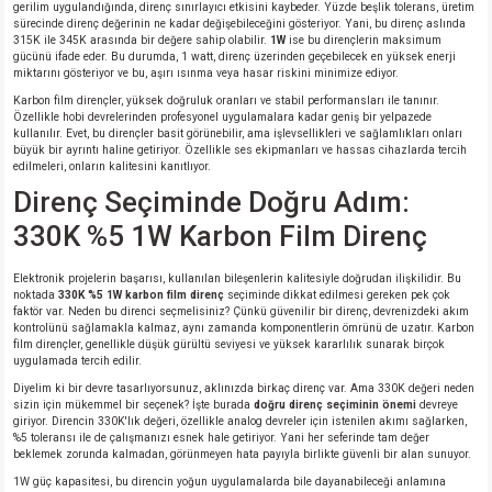
si
ansatör
 Kılıf
gerilim uygulandığında, direnç sınırlayıcı etkisini kaybeder. Yüzde beşlik tolerans, üretim
sürecinde direnç değerinin ne kadar değişebileceğini gösteriyor. Yani, bu direnç aslında
315K ile 345K arasında bir değere sahip olabilir.
1W
ise bu dirençlerin maksimum
gücünü ifade eder. Bu durumda, 1 watt, direnç üzerinden geçebilecek en yüksek enerji
si
a Tipi Kondansatör
 Kılıf
miktarını gösteriyor ve bu, aşırı ısınma veya hasar riskini minimize ediyor.
Karbon film dirençler, yüksek doğruluk oranları ve stabil performansları ile tanınır.
risi
Tipi Kondansatör
 Kılıf
Özellikle hobi devrelerinden profesyonel uygulamalara kadar geniş bir yelpazede
kullanılır. Evet, bu dirençler basit görünebilir, ama işlevsellikleri ve sağlamlıkları onları
büyük bir ayrıntı haline getiriyor. Özellikle ses ekipmanları ve hassas cihazlarda tercih
edilmeleri, onların kalitesini kanıtlıyor.
si
nsatör
 Kılıf
Direnç Seçiminde Doğru Adım:
si
r 1206 Kılıf
Kılıf
330K %5 1W Karbon Film Direnç
si
 402 Kılıf
Kılıf
Elektronik projelerin başarısı, kullanılan bileşenlerin kalitesiyle doğrudan ilişkilidir. Bu
noktada
330K %5 1W karbon film direnç
seçiminde dikkat edilmesi gereken pek çok
faktör var. Neden bu direnci seçmelisiniz? Çünkü güvenilir bir direnç, devrenizdeki akım
kontrolünü sağlamakla kalmaz, aynı zamanda komponentlerin ömrünü de uzatır. Karbon
isi
 603 Kılıf
Kılıf
film dirençler, genellikle düşük gürültü seviyesi ve yüksek kararlılık sunarak birçok
uygulamada tercih edilir.
si
 805 Kılıf
5W
Diyelim ki bir devre tasarlıyorsunuz, aklınızda birkaç direnç var. Ama 330K değeri neden
sizin için mükemmel bir seçenek? İşte burada
doğru direnç seçiminin önemi
devreye
giriyor. Direncin 330K'lık değeri, özellikle analog devreler için istenilen akımı sağlarken,
isi
nsatör
W
%5 toleransı ile de çalışmanızı esnek hale getiriyor. Yani her seferinde tam değer
beklemek zorunda kalmadan, görünmeyen hata payıyla birlikte güvenli bir alan sunuyor.
1W güç kapasitesi, bu direncin yoğun uygulamalarda bile dayanabileceği anlamına
si
atör
W