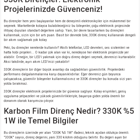
si
nsatörler
ç 25W
od
Projelerinizde Güvenceniz!
ndansatör
ç 3W
ç
Bu dirençler hem yeni başlayanlar hem de deneyimli elektronikçiler için mükemmel bir
seçenek. Marketlerde kolayca bulabileceğiniz bu bileşenler, çoğu elektronik projesinde
ihtiyaç duyulan standart değerlere sahip. Yani, bir devre tasarlarken bu dirençleri
ver
d Kondansatörler
ç 4W
kullanmak, sizin için bir artı puan. Basit bir devrede bile, 330K direnç kullanarak dengeli
bir akım sağlamak çok kolay.
Peki, bu dirençler nerelerde kullanılır? Akıllı telefonlar, LED devreleri, ses sistemleri ve
si
ansatör
ç 6W
hatta hobi projeleri... O kadar çok alan var ki, neredeyse her elektronik projenizde yer
alabilir. Örneğin, bir LED’i yakmak için doğru direnç değeri seçmek, devrenizi kurtarabilir.
Aksi takdirde, aşırı akım LED’inizi yakabilir!
si
Kondansatör
ç 7W
d
330K dirençlerin bir diğer büyük avantajı da sağladıkları güvenilirlik. Projelerdeki
performans dalgalanmalarına karşı dayanıklıdırlar. Eğer devreniz gün boyunca
çalışacaksa, güvenilir bileşenler kullanmalısınız ve 330K dirençler bu konuda sizi yarı
isi
ansatör
ç 8W
yolda bırakmaz.
330K dirençler elektronik projelerinizde bir güvence sağlıyor. Kolay erişimleri, geniş
si
ster AXİAL Kondansatör
ç 9W
uygulama yelpazeleri ve yüksek güvenilirlikleriyle, başarıya giden yolda önemli bir
donanım olarak karşımıza çıkıyor.
Karbon Film Direnç Nedir? 330K %5
risi
ndansatörler
1W ile Temel Bilgiler
isi
atör
Bu dirençlerin üzerinde yer alan "330K %5 1W" ifadesi, teknik açıdan oldukça önemli.
"330K" sayısı, direnç değerini, yani 330 kilohm olduğunu belirtir. Bu değeri aşan bir