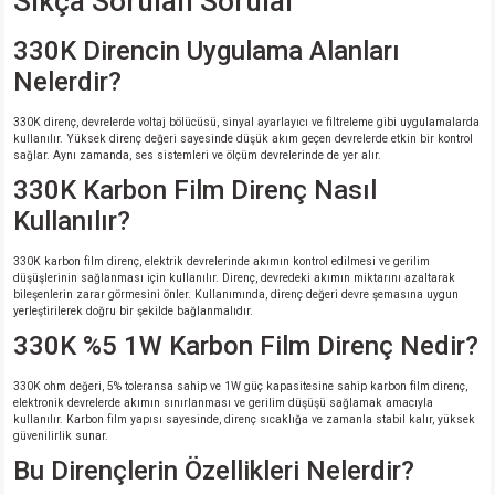
Sıkça Sorulan Sorular
330K Direncin Uygulama Alanları
Nelerdir?
330K direnç, devrelerde voltaj bölücüsü, sinyal ayarlayıcı ve filtreleme gibi uygulamalarda
kullanılır. Yüksek direnç değeri sayesinde düşük akım geçen devrelerde etkin bir kontrol
sağlar. Aynı zamanda, ses sistemleri ve ölçüm devrelerinde de yer alır.
330K Karbon Film Direnç Nasıl
Kullanılır?
330K karbon film direnç, elektrik devrelerinde akımın kontrol edilmesi ve gerilim
düşüşlerinin sağlanması için kullanılır. Direnç, devredeki akımın miktarını azaltarak
bileşenlerin zarar görmesini önler. Kullanımında, direnç değeri devre şemasına uygun
yerleştirilerek doğru bir şekilde bağlanmalıdır.
330K %5 1W Karbon Film Direnç Nedir?
330K ohm değeri, 5% toleransa sahip ve 1W güç kapasitesine sahip karbon film direnç,
elektronik devrelerde akımın sınırlanması ve gerilim düşüşü sağlamak amacıyla
kullanılır. Karbon film yapısı sayesinde, direnç sıcaklığa ve zamanla stabil kalır, yüksek
güvenilirlik sunar.
Bu Dirençlerin Özellikleri Nelerdir?