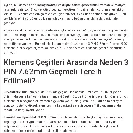
Ayrıca, bu klemenslerin
kolay montajı
ve
düşük bakım gereksinimi
, zaman ve maliyet
tasarrufu sağlıyor. Birçok endüstride, hızlı ve güvenilir bağlantılar kurulması gerektiği
isi
için, bu tür çözümler oldukça tercih ediliyor. Yüksek sıcaklıklar altında bile güvenilir bir
şekilde işlevini sürdüren bu klemensler, karmaşık bağlantıları daha da basit hale
getiriyor.
erisi
Yüksek sıcaklık performansı, sadece çalıştıkları süreyi değil, aynı zamanda güvenilirliği
de artırıyor. Bağlantıların bozulmaması, endüstriyel uygulamalarda kesintisiz bir çalışma
sunuyor. Yani, bir klemensin yüksek sıcaklıklarda işlevini kaybetmemesi, doğrudan iş
releri
verimliliğine yansıyor. Bu nedenle, kullanım ömrü uzun olan 3 PIN 7.62mm Geçmeli 90C
Klemens gibi bileşenler, hem maliyetleri düşürüyor hem de sistemin genel güvenilirliğini
artırıyor.
P MARKA)
Klemens Çeşitleri Arasında Neden 3
PIN 7.62mm Geçmeli Tercih
Edilmeli?
Güvenilirlik
: Bununla birlikte, 7.62mm geçmeli klemensler uzun ömürlülükleriyle de
bilinir. Malzeme kalitesi ve tasarımındaki özgünlük, bu ürünlerin dayanıklılığını artırıyor.
Klemenslerin bağlantıları zamanla gevşemiyor; bu da güvenilir bir kullanım deneyimi
sunuyor. Üstelik, yüksek akım taşıma kapasitesi sayesinde, enerji ihtiyaçlarınızı da
rahatlıkla karşılayabiliyorlar.
Esneklik ve Uyumluluk
: 3 PIN 7.62mm'lik klemenslerin bir başka büyük avantajı ise,
çeşitliliği. Farklı uygulamalarda karşınıza çıkan farklı kablo kalınlıklarına uyum
sağlayabiliyorlar. Bu da demektir ki, bu klemensler sadece bir kablo türüyle sınırlı
kalmıyor; birçok projede rahatlıkla kullanılabiliyorlar.