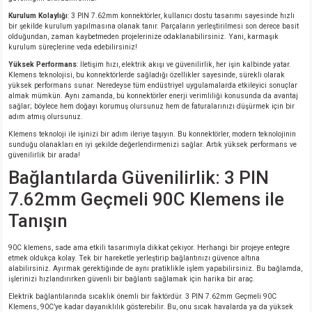
si
ansatör
 Kılıf
Kurulum Kolaylığı
: 3 PIN 7.62mm konnektörler, kullanıcı dostu tasarımı sayesinde hızlı
bir şekilde kurulum yapılmasına olanak tanır. Parçaların yerleştirilmesi son derece basit
olduğundan, zaman kaybetmeden projelerinize odaklanabilirsiniz. Yani, karmaşık
si
a Tipi Kondansatör
 Kılıf
kurulum süreçlerine veda edebilirsiniz!
Yüksek Performans
: İletişim hızı, elektrik akışı ve güvenilirlik, her işin kalbinde yatar.
risi
Tipi Kondansatör
 Kılıf
Klemens teknolojisi, bu konnektörlerde sağladığı özellikler sayesinde, sürekli olarak
yüksek performans sunar. Neredeyse tüm endüstriyel uygulamalarda etkileyici sonuçlar
almak mümkün. Aynı zamanda, bu konnektörler enerji verimliliği konusunda da avantaj
si
nsatör
 Kılıf
sağlar; böylece hem doğayı korumuş olursunuz hem de faturalarınızı düşürmek için bir
adım atmış olursunuz.
Klemens teknoloji ile işinizi bir adım ileriye taşıyın. Bu konnektörler, modern teknolojinin
si
r 1206 Kılıf
Kılıf
sunduğu olanakları en iyi şekilde değerlendirmenizi sağlar. Artık yüksek performans ve
güvenilirlik bir arada!
Bağlantılarda Güvenilirlik: 3 PIN
si
 402 Kılıf
Kılıf
7.62mm Geçmeli 90C Klemens ile
isi
 603 Kılıf
Kılıf
Tanışın
si
 805 Kılıf
5W
90C klemens, sade ama etkili tasarımıyla dikkat çekiyor. Herhangi bir projeye entegre
etmek oldukça kolay. Tek bir hareketle yerleştirip bağlantınızı güvence altına
alabilirsiniz. Ayırmak gerektiğinde de aynı pratiklikle işlem yapabilirsiniz. Bu bağlamda,
isi
nsatör
W
işlerinizi hızlandırırken güvenli bir bağlantı sağlamak için harika bir araç.
Elektrik bağlantılarında sıcaklık önemli bir faktördür. 3 PIN 7.62mm Geçmeli 90C
Klemens, 90C’ye kadar dayanıklılık gösterebilir. Bu, onu sıcak havalarda ya da yüksek
si
atör
W