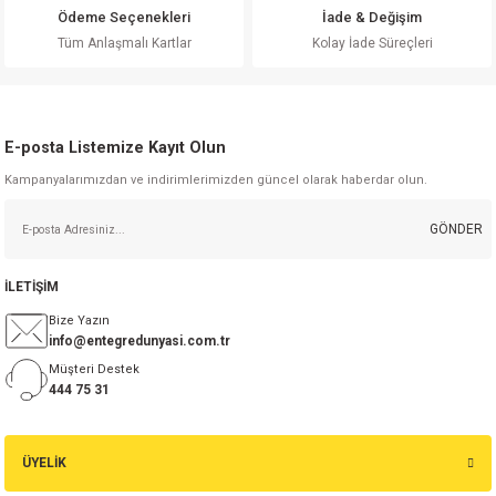
Ürün fiyatı diğer sitelerden daha pahalı.
Ödeme Seçenekleri
İade & Değişim
Bu ürüne benzer farklı alternatifler olmalı.
Tüm Anlaşmalı Kartlar
Kolay İade Süreçleri
E-posta Listemize Kayıt Olun
Kampanyalarımızdan ve indirimlerimizden güncel olarak haberdar olun.
Gönder
GÖNDER
İLETİŞİM
Bize Yazın
info@entegredunyasi.com.tr
Müşteri Destek
444 75 31
ÜYELİK