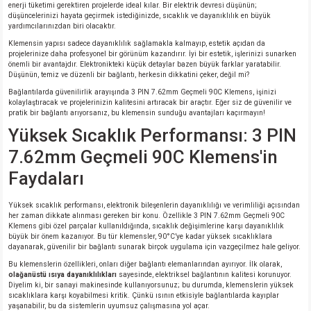
enerji tüketimi gerektiren projelerde ideal kılar. Bir elektrik devresi düşünün;
düşüncelerinizi hayata geçirmek istediğinizde, sıcaklık ve dayanıklılık en büyük
yardımcılarınızdan biri olacaktır.
isi
Klemensin yapısı sadece dayanıklılık sağlamakla kalmayıp, estetik açıdan da
projelerinize daha profesyonel bir görünüm kazandırır. İyi bir estetik, işlerinizi sunarken
önemli bir avantajdır. Elektronikteki küçük detaylar bazen büyük farklar yaratabilir.
si
Düşünün, temiz ve düzenli bir bağlantı, herkesin dikkatini çeker, değil mi?
Bağlantılarda güvenilirlik arayışında 3 PIN 7.62mm Geçmeli 90C Klemens, işinizi
isi
kolaylaştıracak ve projelerinizin kalitesini artıracak bir araçtır. Eğer siz de güvenilir ve
pratik bir bağlantı arıyorsanız, bu klemensin sunduğu avantajları kaçırmayın!
Yüksek Sıcaklık Performansı: 3 PIN
isi
7.62mm Geçmeli 90C Klemens'in
risi
Faydaları
risi
Yüksek sıcaklık performansı, elektronik bileşenlerin dayanıklılığı ve verimliliği açısından
her zaman dikkate alınması gereken bir konu. Özellikle 3 PIN 7.62mm Geçmeli 90C
Klemens gibi özel parçalar kullanıldığında, sıcaklık değişimlerine karşı dayanıklılık
büyük bir önem kazanıyor. Bu tür klemensler, 90°C’ye kadar yüksek sıcaklıklara
si
dayanarak, güvenilir bir bağlantı sunarak birçok uygulama için vazgeçilmez hale geliyor.
Bu klemenslerin özellikleri, onları diğer bağlantı elemanlarından ayırıyor. İlk olarak,
si
olağanüstü ısıya dayanıklılıkları
sayesinde, elektriksel bağlantının kalitesi korunuyor.
Diyelim ki, bir sanayi makinesinde kullanıyorsunuz; bu durumda, klemenslerin yüksek
sıcaklıklara karşı koyabilmesi kritik. Çünkü ısının etkisiyle bağlantılarda kayıplar
risi
yaşanabilir, bu da sistemlerin uyumsuz çalışmasına yol açar.