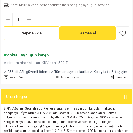
Saat 14:00’ a kadar vereceğiniz tüm siparişler, aynı gün sevk edilir.
md
risi
Klemens 180C
nsatör
erisi
renç %5 2W
Kılıf
risi
Klemens 90C
atör
risi
enç 1/8w
Kılıf
Sepete Ekle
Hemen Al
i
satör
risi
enç %1 1/2W
k kapasitör
si
atör
risi
enç %1 1/4W
Stokta · Aynı gün kargo
Minimum sipariş tutarı: KDV dahil 500 TL
si
tör
risi
renç 1/2W
ad
iyot
✓ 256-bit SSL güvenli ödeme
✓ Tüm anlaşmalı kartlar
✓ Kolay iade & değişim
Yorum Yaz
Ürünü Paylaş
Karşılaştır
si
atör
Serisi
renç 10W
isi
satör
Serisi
enç 1W
r 1206 Kılıf
Ürün Bilgisi
3 PIN 7.62mm Geçmeli 90C Klemens siparişleriniz aynı gün kargolanmaktadır.
 Serisi,45 Serisi
atör
Serisi
renç 20W
 1206 Kılıf - 25 Adet
iyot
Kampanyalı fiyatlardan
3 PIN 7.62mm Geçmeli 90C
Klemens satın alarak sizde
bütçenizi koruyabilirsiniz. Uygun fiyatlardan
3 PIN 7.62mm Geçmeli 90C
satışı yapan
Entegre Dünyası sizlere kapıda ödeme, online ödeme ve havale eft gibi bir çok
risi
tör
isi
enç 2W
 402 Kılıf
ödeTeknolojinin hızla geliştiği günümüzde, elektronik devrelerin güvenli ve sağlam bir
şekilde bağlanması oldukça önemli. 3 PIN 7.62mm geçmeli 90C klemens, bu alandaki en