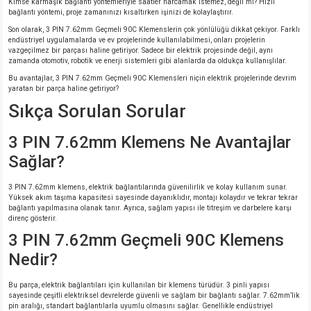
Kimse karmaşık bağlantı yöntemleriyle saatler harcamak istemez, değil mi? Hızlı
bağlantı yöntemi, proje zamanınızı kısaltırken işinizi de kolaylaştırır.
Son olarak, 3 PIN 7.62mm Geçmeli 90C Klemenslerin çok yönlülüğü dikkat çekiyor. Farklı
endüstriyel uygulamalarda ve ev projelerinde kullanılabilmesi, onları projelerin
vazgeçilmez bir parçası haline getiriyor. Sadece bir elektrik projesinde değil, aynı
zamanda otomotiv, robotik ve enerji sistemleri gibi alanlarda da oldukça kullanışlılar.
Bu avantajlar, 3 PIN 7.62mm Geçmeli 90C Klemensleri niçin elektrik projelerinde devrim
yaratan bir parça haline getiriyor?
Sıkça Sorulan Sorular
3 PIN 7.62mm Klemens Ne Avantajlar
Sağlar?
3 PIN 7.62mm klemens, elektrik bağlantılarında güvenilirlik ve kolay kullanım sunar.
Yüksek akım taşıma kapasitesi sayesinde dayanıklıdır, montajı kolaydır ve tekrar tekrar
bağlantı yapılmasına olanak tanır. Ayrıca, sağlam yapısı ile titreşim ve darbelere karşı
direnç gösterir.
3 PIN 7.62mm Geçmeli 90C Klemens
Nedir?
Bu parça, elektrik bağlantıları için kullanılan bir klemens türüdür. 3 pinli yapısı
sayesinde çeşitli elektriksel devrelerde güvenli ve sağlam bir bağlantı sağlar. 7.62mm’lik
pin aralığı, standart bağlantılarla uyumlu olmasını sağlar. Genellikle endüstriyel