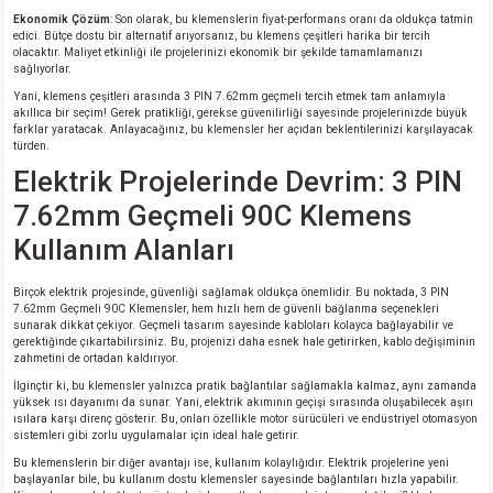
Ekonomik Çözüm
: Son olarak, bu klemenslerin fiyat-performans oranı da oldukça tatmin
edici. Bütçe dostu bir alternatif arıyorsanız, bu klemens çeşitleri harika bir tercih
olacaktır. Maliyet etkinliği ile projelerinizi ekonomik bir şekilde tamamlamanızı
sağlıyorlar.
Yani, klemens çeşitleri arasında 3 PIN 7.62mm geçmeli tercih etmek tam anlamıyla
akıllıca bir seçim! Gerek pratikliği, gerekse güvenilirliği sayesinde projelerinizde büyük
farklar yaratacak. Anlayacağınız, bu klemensler her açıdan beklentilerinizi karşılayacak
türden.
Elektrik Projelerinde Devrim: 3 PIN
7.62mm Geçmeli 90C Klemens
Kullanım Alanları
Birçok elektrik projesinde, güvenliği sağlamak oldukça önemlidir. Bu noktada, 3 PIN
7.62mm Geçmeli 90C Klemensler, hem hızlı hem de güvenli bağlanma seçenekleri
sunarak dikkat çekiyor. Geçmeli tasarım sayesinde kabloları kolayca bağlayabilir ve
gerektiğinde çıkartabilirsiniz. Bu, projenizi daha esnek hale getirirken, kablo değişiminin
zahmetini de ortadan kaldırıyor.
İlginçtir ki, bu klemensler yalnızca pratik bağlantılar sağlamakla kalmaz, aynı zamanda
yüksek ısı dayanımı da sunar. Yani, elektrik akımının geçişi sırasında oluşabilecek aşırı
ısılara karşı direnç gösterir. Bu, onları özellikle motor sürücüleri ve endüstriyel otomasyon
sistemleri gibi zorlu uygulamalar için ideal hale getirir.
Bu klemenslerin bir diğer avantajı ise, kullanım kolaylığıdır. Elektrik projelerine yeni
başlayanlar bile, bu kullanım dostu klemensler sayesinde bağlantıları hızla yapabilir.