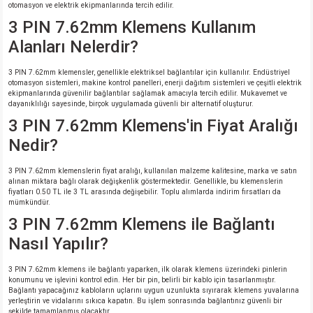
otomasyon ve elektrik ekipmanlarında tercih edilir.
3 PIN 7.62mm Klemens Kullanım
Alanları Nelerdir?
3 PIN 7.62mm klemensler, genellikle elektriksel bağlantılar için kullanılır. Endüstriyel
otomasyon sistemleri, makine kontrol panelleri, enerji dağıtım sistemleri ve çeşitli elektrik
ekipmanlarında güvenilir bağlantılar sağlamak amacıyla tercih edilir. Mukavemet ve
dayanıklılığı sayesinde, birçok uygulamada güvenli bir alternatif oluşturur.
3 PIN 7.62mm Klemens'in Fiyat Aralığı
Nedir?
3 PIN 7.62mm klemenslerin fiyat aralığı, kullanılan malzeme kalitesine, marka ve satın
alınan miktara bağlı olarak değişkenlik göstermektedir. Genellikle, bu klemenslerin
fiyatları 0.50 TL ile 3 TL arasında değişebilir. Toplu alımlarda indirim fırsatları da
mümkündür.
3 PIN 7.62mm Klemens ile Bağlantı
Nasıl Yapılır?
3 PIN 7.62mm klemens ile bağlantı yaparken, ilk olarak klemens üzerindeki pinlerin
konumunu ve işlevini kontrol edin. Her bir pin, belirli bir kablo için tasarlanmıştır.
Bağlantı yapacağınız kabloların uçlarını uygun uzunlukta sıyırarak klemens yuvalarına
yerleştirin ve vidalarını sıkıca kapatın. Bu işlem sonrasında bağlantınız güvenli bir
şekilde tamamlanmış olacaktır.