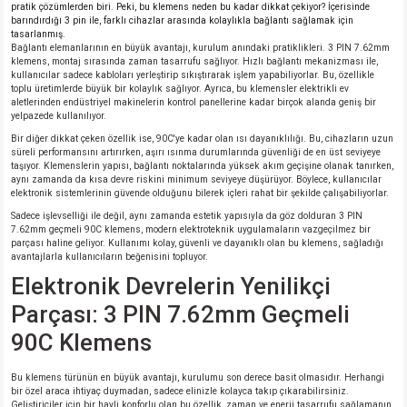
pratik çözümlerden biri. Peki, bu klemens neden bu kadar dikkat çekiyor? İçerisinde
si
atör
Serisi
enç 3W
 603 Kılıf
barındırdığı 3 pin ile, farklı cihazlar arasında kolaylıkla bağlantı sağlamak için
tasarlanmış.
Bağlantı elemanlarının en büyük avantajı, kurulum anındaki pratiklikleri. 3 PIN 7.62mm
klemens, montaj sırasında zaman tasarrufu sağlıyor. Hızlı bağlantı mekanizması ile,
si
satör
erisi
enç 4W
 603 Kılıf - 25 Adet
kullanıcılar sadece kabloları yerleştirip sıkıştırarak işlem yapabiliyorlar. Bu, özellikle
toplu üretimlerde büyük bir kolaylık sağlıyor. Ayrıca, bu klemensler elektrikli ev
aletlerinden endüstriyel makinelerin kontrol panellerine kadar birçok alanda geniş bir
4 Serisi,27 Serisi,93 Serisi
atör
Serisi
enç 5W
 805 Kılıf
yelpazede kullanılıyor.
Bir diğer dikkat çeken özellik ise, 90C'ye kadar olan ısı dayanıklılığı. Bu, cihazların uzun
tör
 Serisi
ç 10W
 805 Kılıf - 25 Adet
süreli performansını artırırken, aşırı ısınma durumlarında güvenliği de en üst seviyeye
taşıyor. Klemenslerin yapısı, bağlantı noktalarında yüksek akım geçişine olanak tanırken,
aynı zamanda da kısa devre riskini minimum seviyeye düşürüyor. Böylece, kullanıcılar
elektronik sistemlerinin güvende olduğunu bilerek içleri rahat bir şekilde çalışabiliyorlar.
erisi
atör
erisi
ç 11W
d
Sadece işlevselliği ile değil, aynı zamanda estetik yapısıyla da göz dolduran 3 PIN
7.62mm geçmeli 90C klemens, modern elektroteknik uygulamaların vazgeçilmez bir
isi
satör
ç 13W
parçası haline geliyor. Kullanımı kolay, güvenli ve dayanıklı olan bu klemens, sağladığı
avantajlarla kullanıcıların beğenisini topluyor.
Elektronik Devrelerin Yenilikçi
isi
atör
ç 14W
Parçası: 3 PIN 7.62mm Geçmeli
i
satör
ç 15W
90C Klemens
isi
atör
ç 17W
iyot
Bu klemens türünün en büyük avantajı, kurulumu son derece basit olmasıdır. Herhangi
bir özel araca ihtiyaç duymadan, sadece elinizle kolayca takıp çıkarabilirsiniz.
Geliştiriciler için bir hayli konforlu olan bu özellik, zaman ve enerji tasarrufu sağlamanın