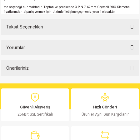
me seçeneği sunmaktadır. Toptan ve perakende
3 PIN 7.62mm Geçmeli 90C
Klemens
fiyatlarından sipariş vermek için bizimle iletişime geçmeniz yeterli olacaktır.
Taksit Seçenekleri
Yorumlar
Önerileriniz
Bu ürüne ilk yorumu siz yapın!
Bu ürünün fiyat bilgisi, resim, ürün açıklamalarında ve diğer konularda
yetersiz gördüğünüz noktaları öneri formunu kullanarak tarafımıza
Yorum Yaz
iletebilirsiniz.
Görüş ve önerileriniz için teşekkür ederiz.
Güvenli Alışveriş
Hızlı Gönderi
256Bit SSL Sertifikalı
Ürünler Aynı Gün Kargolanır
Ürün resmi kalitesiz, bozuk veya görüntülenemiyor.
Ürün açıklamasında eksik bilgiler bulunuyor.
Ürün bilgilerinde hatalar bulunuyor.