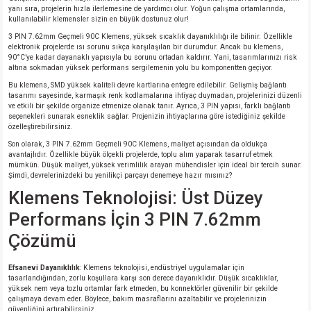
si
nsatörler
ç 25W
od
yanı sıra, projelerin hızla ilerlemesine de yardımcı olur. Yoğun çalışma ortamlarında,
kullanılabilir klemensler sizin en büyük dostunuz olur!
3 PIN 7.62mm Geçmeli 90C Klemens, yüksek sıcaklık dayanıklılığı ile bilinir. Özellikle
ndansatör
ç 3W
ç
elektronik projelerde ısı sorunu sıkça karşılaşılan bir durumdur. Ancak bu klemens,
90°C’ye kadar dayanaklı yapısıyla bu sorunu ortadan kaldırır. Yani, tasarımlarınızı risk
altına sokmadan yüksek performans sergilemenin yolu bu komponentten geçiyor.
ver
d Kondansatörler
ç 4W
Bu klemens, SMD yüksek kaliteli devre kartlarına entegre edilebilir. Gelişmiş bağlantı
tasarımı sayesinde, karmaşık renk kodlamalarına ihtiyaç duymadan, projelerinizi düzenli
ve etkili bir şekilde organize etmenize olanak tanır. Ayrıca, 3 PIN yapısı, farklı bağlantı
si
ansatör
ç 6W
seçenekleri sunarak esneklik sağlar. Projenizin ihtiyaçlarına göre istediğiniz şekilde
özelleştirebilirsiniz.
Son olarak, 3 PIN 7.62mm Geçmeli 90C Klemens, maliyet açısından da oldukça
si
Kondansatör
ç 7W
d
avantajlıdır. Özellikle büyük ölçekli projelerde, toplu alım yaparak tasarruf etmek
mümkün. Düşük maliyet, yüksek verimlilik arayan mühendisler için ideal bir tercih sunar.
Şimdi, devrelerinizdeki bu yenilikçi parçayı denemeye hazır mısınız?
isi
ansatör
ç 8W
Klemens Teknolojisi: Üst Düzey
si
ster AXİAL Kondansatör
ç 9W
Performans İçin 3 PIN 7.62mm
Çözümü
risi
ndansatörler
Efsanevi Dayanıklılık
: Klemens teknolojisi, endüstriyel uygulamalar için
tasarlandığından, zorlu koşullara karşı son derece dayanıklıdır. Düşük sıcaklıklar,
isi
atör
yüksek nem veya tozlu ortamlar fark etmeden, bu konnektörler güvenilir bir şekilde
çalışmaya devam eder. Böylece, bakım masraflarını azaltabilir ve projelerinizin
güvenliğini artırabilirsiniz.