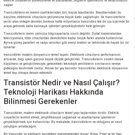
elektrik sinyallerini yönlendirerek ve yükselterek, bilgilerin işlenmesini ve aktarılmasını
sağlar.
Transistörlerin en önemli özelliklerinden biri, küçük boyutlarıdır. Boyutlarındaki bu
küçülme, elektronik cihazların gelişmesine büyük katkı sağlamıştır. İlk transistörlerin
yerini alan entegre devreler, binlerce hatta milyonlarca transistörü tek bir çip üzerinde bir
araya getirerek daha karmaşık işlemleri gerçekleştirebilir hale gelmiştir.
Transistörlerin önemi yalnızca bilgisayarlarla sınırlı değildir. Dijital kameralardan
televizyonlara, tıbbi cihazlardan otomobillere kadar birçok farklı alanda kullanılırlar.
Ayrıca güneş panelleri ve radyo vericileri gibi enerji üretimi ve iletiminde de hayati bir rol
oynarlar.
transistörler modern dünyamızın temel taşıdır. Elektronik cihazların performansını
artırarak, bilgi işlem gücünü büyük ölçüde geliştirirler. Transistörlerin sürekli olarak
küçülmesi ve geliştirilmesiyle, gelecekteki teknolojik yeniliklerin sınırlarının nereye
gideceğini kestirmek zordur. Ancak bir şey kesindir: transistörler, elektronik dünyasının
temel taşı olmaya devam edecektir.
Transistör Nedir ve Nasıl Çalışır?
Teknoloji Harikası Hakkında
Bilinmesi Gerekenler
Transistörler, modern elektronik cihazların temel yapı taşlarından biridir. Elektrik
sinyallerini kontrol etmek, amplifikasyon sağlamak ve anahtarlama işlemlerini
gerçekleştirmek için kullanılırlar. Bu makalede, transistörlerin ne olduğunu ve nasıl
çalıştığını anlatacağım.
Bir transistör, üç katmanlı yarıiletken malzemelerden oluşur: N-tipi, P-tipi ve bir baz