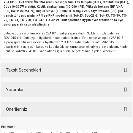
2SA1015, TRANSİSTÖR 2SA ürünü ve diğer tüm Tek Kutuplu (UJT), Çift Kutuplu (BJT),
Güç (10-300W aralığı), Küçük anahtarlama (10-200 hFE), Yüksek frekans (HF, VHF,
UHF, CATV ve MATV), Küçük sinyal (1-300MHz aralığı) ve Radyo frekans (RF) gibi
transistör çeşitlerinin; NPN ve PNP modellerini Sot-23, Sot-23-6, Sot-93, TO-39, TO-
72, TO-94, TO-220, TO-247, TO-3P vb. kılıf tiplerinde uygun fiyat aralıklarında üye
girişi yaparak satın alabilirsiniz
Entegre dünyası online olarak 2SA1015 satışı yapmaktadır. Stoklarımızda bulunan
2SA1015 ürününü uygun fiyatlardan satın alabilirsiniz. Perakende ve toptan 2SA1015
sipariş geçebilir ve ekonomik fiyatlardan 2SA1015 satın alabilirsiniz. 2SA1015
siparişleriniz aynı gün kargo ve kapıda ödeme kargo seçenekleriyle sizlere ulaşmaktadır.
Ucuz ve kaliteli 2SA1015 satın almak için sitemize göz atmanız yeterli olacaktır.
Taksit Seçenekleri
Yorumlar
Önerileriniz
Bu ürüne ilk yorumu siz yapın!
Bu ürünün fiyat bilgisi, resim, ürün açıklamalarında ve diğer konularda
Etiketler :
yetersiz gördüğünüz noktaları öneri formunu kullanarak tarafımıza
Yorum Yaz