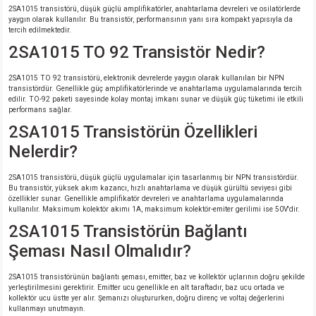
2SA1015 transistörü, düşük güçlü amplifikatörler, anahtarlama devreleri ve osilatörlerde
yaygın olarak kullanılır. Bu transistör, performansının yanı sıra kompakt yapısıyla da
tercih edilmektedir.
2SA1015 TO 92 Transistör Nedir?
2SA1015 TO 92 transistörü, elektronik devrelerde yaygın olarak kullanılan bir NPN
transistördür. Genellikle güç amplifikatörlerinde ve anahtarlama uygulamalarında tercih
edilir. TO-92 paketi sayesinde kolay montaj imkanı sunar ve düşük güç tüketimi ile etkili
performans sağlar.
2SA1015 Transistörün Özellikleri
Nelerdir?
2SA1015 transistörü, düşük güçlü uygulamalar için tasarlanmış bir NPN transistördür.
Bu transistör, yüksek akım kazancı, hızlı anahtarlama ve düşük gürültü seviyesi gibi
özellikler sunar. Genellikle amplifikatör devreleri ve anahtarlama uygulamalarında
kullanılır. Maksimum kolektör akımı 1A, maksimum kolektör-emiter gerilimi ise 50V'dir.
2SA1015 Transistörün Bağlantı
Şeması Nasıl Olmalıdır?
2SA1015 transistörünün bağlantı şeması, emitter, baz ve kollektör uçlarının doğru şekilde
yerleştirilmesini gerektirir. Emitter ucu genellikle en alt taraftadır, baz ucu ortada ve
kollektör ucu üstte yer alır. Şemanızı oluştururken, doğru direnç ve voltaj değerlerini
kullanmayı unutmayın.