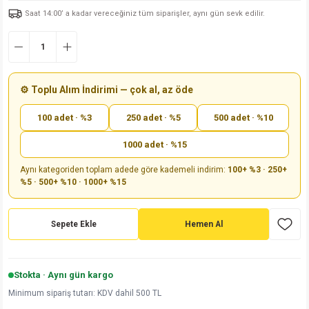
Saat 14:00’ a kadar vereceğiniz tüm siparişler, aynı gün sevk edilir.
md
risi
Klemens 180C
nsatör
erisi
renç %5 2W
Kılıf
risi
Klemens 90C
atör
risi
enç 1/8w
Kılıf
i
satör
risi
enç %1 1/2W
k kapasitör
⚙️ Toplu Alım İndirimi — çok al, az öde
100 adet · %3
250 adet · %5
500 adet · %10
si
atör
risi
enç %1 1/4W
1000 adet · %15
si
tör
risi
renç 1/2W
ad
iyot
Aynı kategoriden toplam adede göre kademeli indirim:
100+ %3 · 250+
%5 · 500+ %10 · 1000+ %15
si
atör
Serisi
renç 10W
isi
satör
Serisi
enç 1W
r 1206 Kılıf
Sepete Ekle
Hemen Al
 Serisi,45 Serisi
atör
Serisi
renç 20W
 1206 Kılıf - 25 Adet
iyot
Stokta · Aynı gün kargo
risi
tör
isi
enç 2W
 402 Kılıf
Minimum sipariş tutarı: KDV dahil 500 TL