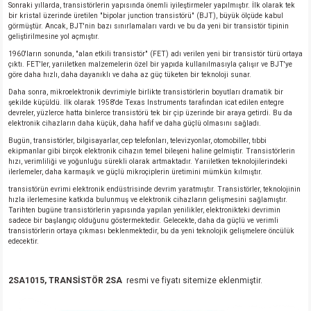
Sonraki yıllarda, transistörlerin yapısında önemli iyileştirmeler yapılmıştır. İlk olarak tek
bir kristal üzerinde üretilen "bipolar junction transistörü" (BJT), büyük ölçüde kabul
görmüştür. Ancak, BJT'nin bazı sınırlamaları vardı ve bu da yeni bir transistör tipinin
geliştirilmesine yol açmıştır.
1960'ların sonunda, "alan etkili transistör" (FET) adı verilen yeni bir transistör türü ortaya
çıktı. FET'ler, yarıiletken malzemelerin özel bir yapıda kullanılmasıyla çalışır ve BJT'ye
göre daha hızlı, daha dayanıklı ve daha az güç tüketen bir teknoloji sunar.
Daha sonra, mikroelektronik devrimiyle birlikte transistörlerin boyutları dramatik bir
şekilde küçüldü. İlk olarak 1958'de Texas Instruments tarafından icat edilen entegre
devreler, yüzlerce hatta binlerce transistörü tek bir çip üzerinde bir araya getirdi. Bu da
elektronik cihazların daha küçük, daha hafif ve daha güçlü olmasını sağladı.
Bugün, transistörler, bilgisayarlar, cep telefonları, televizyonlar, otomobiller, tıbbi
ekipmanlar gibi birçok elektronik cihazın temel bileşeni haline gelmiştir. Transistörlerin
hızı, verimliliği ve yoğunluğu sürekli olarak artmaktadır. Yarıiletken teknolojilerindeki
ilerlemeler, daha karmaşık ve güçlü mikroçiplerin üretimini mümkün kılmıştır.
transistörün evrimi elektronik endüstrisinde devrim yaratmıştır. Transistörler, teknolojinin
hızla ilerlemesine katkıda bulunmuş ve elektronik cihazların gelişmesini sağlamıştır.
Tarihten bugüne transistörlerin yapısında yapılan yenilikler, elektronikteki devrimin
sadece bir başlangıç olduğunu göstermektedir. Gelecekte, daha da güçlü ve verimli
transistörlerin ortaya çıkması beklenmektedir, bu da yeni teknolojik gelişmelere öncülük
edecektir.
2SA1015, TRANSİSTÖR 2SA
resmi ve fiyatı sitemize eklenmiştir.