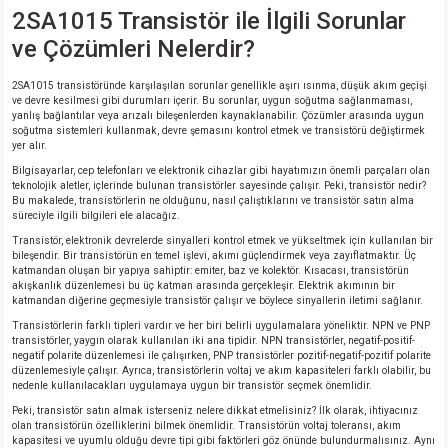
2SA1015 Transistör ile İlgili Sorunlar
ve Çözümleri Nelerdir?
2SA1015 transistöründe karşılaşılan sorunlar genellikle aşırı ısınma, düşük akım geçişi
ve devre kesilmesi gibi durumları içerir. Bu sorunlar, uygun soğutma sağlanmaması,
yanlış bağlantılar veya arızalı bileşenlerden kaynaklanabilir. Çözümler arasında uygun
soğutma sistemleri kullanmak, devre şemasını kontrol etmek ve transistörü değiştirmek
yer alır.
Bilgisayarlar, cep telefonları ve elektronik cihazlar gibi hayatımızın önemli parçaları olan
teknolojik aletler, içlerinde bulunan transistörler sayesinde çalışır. Peki, transistör nedir?
Bu makalede, transistörlerin ne olduğunu, nasıl çalıştıklarını ve transistör satın alma
süreciyle ilgili bilgileri ele alacağız.
Transistör, elektronik devrelerde sinyalleri kontrol etmek ve yükseltmek için kullanılan bir
bileşendir. Bir transistörün en temel işlevi, akımı güçlendirmek veya zayıflatmaktır. Üç
katmandan oluşan bir yapıya sahiptir: emiter, baz ve kolektör. Kısacası, transistörün
akışkanlık düzenlemesi bu üç katman arasında gerçekleşir. Elektrik akımının bir
katmandan diğerine geçmesiyle transistör çalışır ve böylece sinyallerin iletimi sağlanır.
Transistörlerin farklı tipleri vardır ve her biri belirli uygulamalara yöneliktir. NPN ve PNP
transistörler, yaygın olarak kullanılan iki ana tipidir. NPN transistörler, negatif-positif-
negatif polarite düzenlemesi ile çalışırken, PNP transistörler pozitif-negatif-pozitif polarite
düzenlemesiyle çalışır. Ayrıca, transistörlerin voltaj ve akım kapasiteleri farklı olabilir, bu
nedenle kullanılacakları uygulamaya uygun bir transistör seçmek önemlidir.
Peki, transistör satın almak isterseniz nelere dikkat etmelisiniz? İlk olarak, ihtiyacınız
olan transistörün özelliklerini bilmek önemlidir. Transistörün voltaj toleransı, akım
kapasitesi ve uyumlu olduğu devre tipi gibi faktörleri göz önünde bulundurmalısınız. Aynı