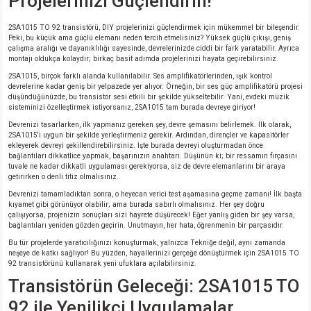
Projelerinizi Güçlendirin!
2SA1015 TO 92 transistörü, DIY projelerinizi güçlendirmek için mükemmel bir bileşendir.
isi
Peki, bu küçük ama güçlü elemanı neden tercih etmelisiniz? Yüksek güçlü çıkışı, geniş
çalışma aralığı ve dayanıklılığı sayesinde, devrelerinizde ciddi bir fark yaratabilir. Ayrıca
montajı oldukça kolaydır; birkaç basit adımda projelerinizi hayata geçirebilirsiniz.
si
2SA1015, birçok farklı alanda kullanılabilir. Ses amplifikatörlerinden, ışık kontrol
devrelerine kadar geniş bir yelpazede yer alıyor. Örneğin, bir ses güç amplifikatörü projesi
düşündüğünüzde, bu transistör sesi etkili bir şekilde yükseltebilir. Yani, evdeki müzik
isi
sisteminizi özelleştirmek istiyorsanız, 2SA1015 tam burada devreye giriyor!
Devrenizi tasarlarken, ilk yapmanız gereken şey, devre şemasını belirlemek. İlk olarak,
isi
2SA1015'i uygun bir şekilde yerleştirmeniz gerekir. Ardından, dirençler ve kapasitörler
ekleyerek devreyi şekillendirebilirsiniz. İşte burada devreyi oluşturmadan önce
bağlantıları dikkatlice yapmak, başarınızın anahtarı. Düşünün ki; bir ressamın fırçasını
tuvale ne kadar dikkatli uygulaması gerekiyorsa, siz de devre elemanlarını bir araya
risi
getirirken o denli titiz olmalısınız.
Devrenizi tamamladıktan sonra, o heyecan verici test aşamasına geçme zamanı! İlk başta
risi
kıyamet gibi görünüyor olabilir; ama burada sabırlı olmalısınız. Her şey doğru
çalışıyorsa, projenizin sonuçları sizi hayrete düşürecek! Eğer yanlış giden bir şey varsa,
bağlantıları yeniden gözden geçirin. Unutmayın, her hata, öğrenmenin bir parçasıdır.
si
Bu tür projelerde yaratıcılığınızı konuşturmak, yalnızca Tekniğe değil, aynı zamanda
neşeye de katkı sağlıyor! Bu yüzden, hayallerinizi gerçeğe dönüştürmek için 2SA1015 TO
92 transistörünü kullanarak yeni ufuklara açılabilirsiniz.
si
Transistörün Geleceği: 2SA1015 TO
92 ile Yenilikçi Uygulamalar
risi