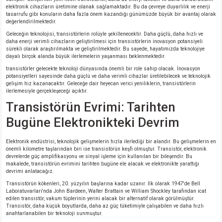
elektronik cihazların üretimine olanak sağlamaktadır. Bu da çevreye duyarlılık ve enerji
tasarrufu gibi konuların daha fazla önem kazandığı günümüzde büyük bir avantaj olarak
değerlendirilmektedir.
Geleceğin teknolojisi, transistörlerin rolüyle şekillenecektir. Daha güçlü, daha hızlı ve
daha enerji verimli cihazların geliştirilmesi için transistörlerin inovasyon potansiyeli
sürekli olarak araştırılmakta ve geliştirilmektedir. Bu sayede, hayatımızda teknolojiye
dayalı birçok alanda büyük ilerlemelerin yaşanması beklenmektedir.
transistörler gelecekte teknoloji dünyasında önemli bir role sahip olacak. İnovasyon
potansiyelleri sayesinde daha güçlü ve daha verimli cihazlar üretilebilecek ve teknolojik
gelişim hız kazanacaktır. Geleceğe dair heyecan verici yeniliklerin, transistörlerin
ilerlemesiyle gerçekleşeceği açıktır.
Transistörün Evrimi: Tarihten
Bugüne Elektronikteki Devrim
Elektronik endüstrisi, teknolojik gelişmelerin hızla ilerlediği bir alandır. Bu gelişmelerin en
önemli kilometre taşlarından biri ise transistörün keşfi olmuştur. Transistör, elektronik
devrelerde güç amplifikasyonu ve sinyal işleme için kullanılan bir bileşendir. Bu
makalede, transistörün evrimini tarihten bugüne ele alacak ve elektronikte yarattığı
devrimi anlatacağız.
Transistörün kökenleri, 20. yüzyılın başlarına kadar uzanır. İlk olarak 1947'de Bell
Laboratuvarları'nda John Bardeen, Walter Brattain ve William Shockley tarafından icat
edilen transistör, vakum tüplerinin yerini alacak bir alternatif olarak görülmüştür.
Transistör, daha küçük boyutlarda, daha az güç tüketimiyle çalışabilen ve daha hızlı
anahtarlanabilen bir teknoloji sunmuştur.