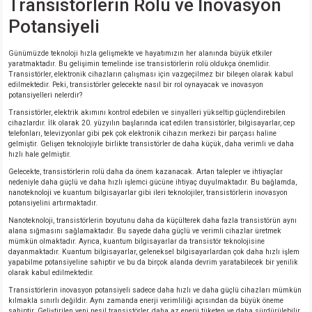
Transistörlerin Rolü ve İnovasyon
Potansiyeli
Günümüzde teknoloji hızla gelişmekte ve hayatımızın her alanında büyük etkiler
yaratmaktadır. Bu gelişimin temelinde ise transistörlerin rolü oldukça önemlidir.
Transistörler, elektronik cihazların çalışması için vazgeçilmez bir bileşen olarak kabul
edilmektedir. Peki, transistörler gelecekte nasıl bir rol oynayacak ve inovasyon
potansiyelleri nelerdir?
Transistörler, elektrik akımını kontrol edebilen ve sinyalleri yükseltip güçlendirebilen
cihazlardır. İlk olarak 20. yüzyılın başlarında icat edilen transistörler, bilgisayarlar, cep
telefonları, televizyonlar gibi pek çok elektronik cihazın merkezi bir parçası haline
gelmiştir. Gelişen teknolojiyle birlikte transistörler de daha küçük, daha verimli ve daha
hızlı hale gelmiştir.
Gelecekte, transistörlerin rolü daha da önem kazanacak. Artan talepler ve ihtiyaçlar
nedeniyle daha güçlü ve daha hızlı işlemci gücüne ihtiyaç duyulmaktadır. Bu bağlamda,
nanoteknoloji ve kuantum bilgisayarlar gibi ileri teknolojiler, transistörlerin inovasyon
potansiyelini artırmaktadır.
Nanoteknoloji, transistörlerin boyutunu daha da küçülterek daha fazla transistörün aynı
alana sığmasını sağlamaktadır. Bu sayede daha güçlü ve verimli cihazlar üretmek
mümkün olmaktadır. Ayrıca, kuantum bilgisayarlar da transistör teknolojisine
dayanmaktadır. Kuantum bilgisayarlar, geleneksel bilgisayarlardan çok daha hızlı işlem
yapabilme potansiyeline sahiptir ve bu da birçok alanda devrim yaratabilecek bir yenilik
olarak kabul edilmektedir.
Transistörlerin inovasyon potansiyeli sadece daha hızlı ve daha güçlü cihazları mümkün
kılmakla sınırlı değildir. Aynı zamanda enerji verimliliği açısından da büyük öneme
sahiptir. Geliştirilen yeni nesil transistörler, daha az enerji tüketen ve daha sürdürülebilir