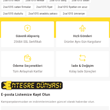
iletebilirsiniz.
2sa1015 nedir
2sa1015 nerede
2sa1015 satış
2sa1015 satan
Görüş ve önerileriniz için teşekkür ederiz.
2sa1015 satan firmalar
2sa1015 fiyat
2sa1015 fiyatları en ucuz
2sa1015 dudullu
2sa1015 anadolu yakası
2sa1015 ümraniye
Ürün resmi kalitesiz, bozuk veya görüntülenemiyor.
Ürün açıklamasında eksik bilgiler bulunuyor.
Ürün bilgilerinde hatalar bulunuyor.
Güvenli Alışveriş
Hızlı Gönderi
Ürün fiyatı diğer sitelerden daha pahalı.
256Bit SSL Sertifikalı
Ürünler Aynı Gün Kargolanır
Bu ürüne benzer farklı alternatifler olmalı.
Ödeme Seçenekleri
İade & Değişim
Tüm Anlaşmalı Kartlar
Kolay İade Süreçleri
Gönder
E-posta Listemize Kayıt Olun
Kampanyalarımızdan ve indirimlerimizden güncel olarak haberdar olun.