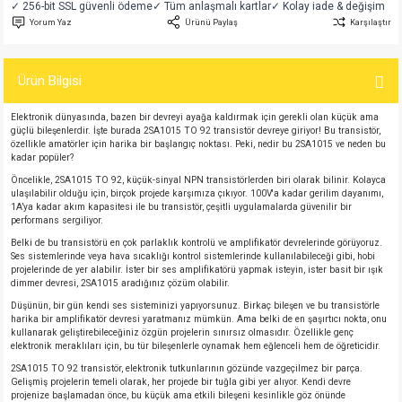
✓ 256-bit SSL güvenli ödeme
✓ Tüm anlaşmalı kartlar
✓ Kolay iade & değişim
si
atör
Serisi
enç 3W
 603 Kılıf
Yorum Yaz
Ürünü Paylaş
Karşılaştır
si
satör
erisi
enç 4W
 603 Kılıf - 25 Adet
Ürün Bilgisi
4 Serisi,27 Serisi,93 Serisi
atör
Serisi
enç 5W
 805 Kılıf
Elektronik dünyasında, bazen bir devreyi ayağa kaldırmak için gerekli olan küçük ama
güçlü bileşenlerdir. İşte burada 2SA1015 TO 92 transistör devreye giriyor! Bu transistör,
özellikle amatörler için harika bir başlangıç noktası. Peki, nedir bu 2SA1015 ve neden bu
tör
 Serisi
ç 10W
 805 Kılıf - 25 Adet
kadar popüler?
Öncelikle, 2SA1015 TO 92, küçük-sinyal NPN transistörlerden biri olarak bilinir. Kolayca
erisi
atör
erisi
ç 11W
d
ulaşılabilir olduğu için, birçok projede karşımıza çıkıyor. 100V'a kadar gerilim dayanımı,
1A’ya kadar akım kapasitesi ile bu transistör, çeşitli uygulamalarda güvenilir bir
performans sergiliyor.
isi
satör
ç 13W
Belki de bu transistörü en çok parlaklık kontrolü ve amplifikatör devrelerinde görüyoruz.
Ses sistemlerinde veya hava sıcaklığı kontrol sistemlerinde kullanılabileceği gibi, hobi
projelerinde de yer alabilir. İster bir ses amplifikatörü yapmak isteyin, ister basit bir ışık
isi
atör
ç 14W
dimmer devresi, 2SA1015 aradığınız çözüm olabilir.
Düşünün, bir gün kendi ses sisteminizi yapıyorsunuz. Birkaç bileşen ve bu transistörle
harika bir amplifikatör devresi yaratmanız mümkün. Ama belki de en şaşırtıcı nokta, onu
i
satör
ç 15W
kullanarak geliştirebileceğiniz özgün projelerin sınırsız olmasıdır. Özellikle genç
elektronik meraklıları için, bu tür bileşenlerle oynamak hem eğlenceli hem de öğreticidir.
2SA1015 TO 92 transistör, elektronik tutkunlarının gözünde vazgeçilmez bir parça.
isi
atör
ç 17W
iyot
Gelişmiş projelerin temeli olarak, her projede bir tuğla gibi yer alıyor. Kendi devre
projenize başlamadan önce, bu küçük ama etkili bileşeni kesinlikle göz önünde