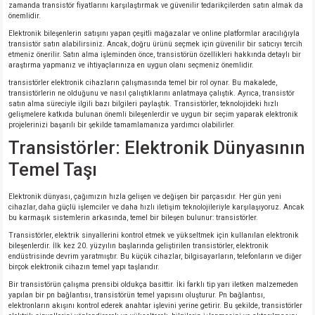
zamanda transistör fiyatlarını karşılaştırmak ve güvenilir tedarikçilerden satın almak da
önemlidir.
Elektronik bileşenlerin satışını yapan çeşitli mağazalar ve online platformlar aracılığıyla
transistör satın alabilirsiniz. Ancak, doğru ürünü seçmek için güvenilir bir satıcıyı tercih
etmeniz önerilir. Satın alma işleminden önce, transistörün özellikleri hakkında detaylı bir
araştırma yapmanız ve ihtiyaçlarınıza en uygun olanı seçmeniz önemlidir.
transistörler elektronik cihazların çalışmasında temel bir rol oynar. Bu makalede,
transistörlerin ne olduğunu ve nasıl çalıştıklarını anlatmaya çalıştık. Ayrıca, transistör
satın alma süreciyle ilgili bazı bilgileri paylaştık. Transistörler, teknolojideki hızlı
gelişmelere katkıda bulunan önemli bileşenlerdir ve uygun bir seçim yaparak elektronik
projelerinizi başarılı bir şekilde tamamlamanıza yardımcı olabilirler.
Transistörler: Elektronik Dünyasının
Temel Taşı
Elektronik dünyası, çağımızın hızla gelişen ve değişen bir parçasıdır. Her gün yeni
cihazlar, daha güçlü işlemciler ve daha hızlı iletişim teknolojileriyle karşılaşıyoruz. Ancak
bu karmaşık sistemlerin arkasında, temel bir bileşen bulunur: transistörler.
Transistörler, elektrik sinyallerini kontrol etmek ve yükseltmek için kullanılan elektronik
bileşenlerdir. İlk kez 20. yüzyılın başlarında geliştirilen transistörler, elektronik
endüstrisinde devrim yaratmıştır. Bu küçük cihazlar, bilgisayarların, telefonların ve diğer
birçok elektronik cihazın temel yapı taşlarıdır.
Bir transistörün çalışma prensibi oldukça basittir. İki farklı tip yarı iletken malzemeden
yapılan bir pn bağlantısı, transistörün temel yapısını oluşturur. Pn bağlantısı,
elektronların akışını kontrol ederek anahtar işlevini yerine getirir. Bu şekilde, transistörler