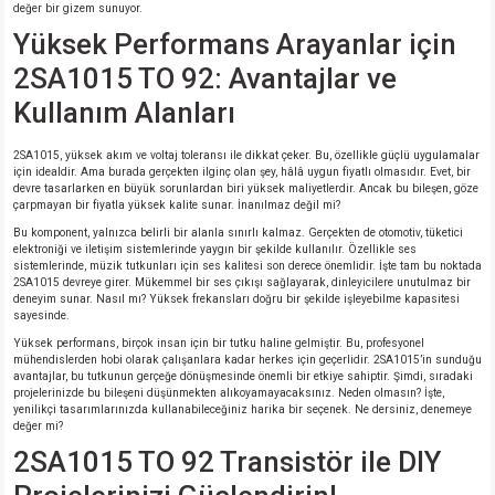
si
ansatör
 Kılıf
değer bir gizem sunuyor.
Yüksek Performans Arayanlar için
si
a Tipi Kondansatör
 Kılıf
2SA1015 TO 92: Avantajlar ve
Kullanım Alanları
risi
Tipi Kondansatör
 Kılıf
2SA1015, yüksek akım ve voltaj toleransı ile dikkat çeker. Bu, özellikle güçlü uygulamalar
si
nsatör
 Kılıf
için idealdir. Ama burada gerçekten ilginç olan şey, hâlâ uygun fiyatlı olmasıdır. Evet, bir
devre tasarlarken en büyük sorunlardan biri yüksek maliyetlerdir. Ancak bu bileşen, göze
çarpmayan bir fiyatla yüksek kalite sunar. İnanılmaz değil mi?
si
r 1206 Kılıf
Kılıf
Bu komponent, yalnızca belirli bir alanla sınırlı kalmaz. Gerçekten de otomotiv, tüketici
elektroniği ve iletişim sistemlerinde yaygın bir şekilde kullanılır. Özellikle ses
sistemlerinde, müzik tutkunları için ses kalitesi son derece önemlidir. İşte tam bu noktada
si
 402 Kılıf
Kılıf
2SA1015 devreye girer. Mükemmel bir ses çıkışı sağlayarak, dinleyicilere unutulmaz bir
deneyim sunar. Nasıl mı? Yüksek frekansları doğru bir şekilde işleyebilme kapasitesi
sayesinde.
isi
 603 Kılıf
Kılıf
Yüksek performans, birçok insan için bir tutku haline gelmiştir. Bu, profesyonel
mühendislerden hobi olarak çalışanlara kadar herkes için geçerlidir. 2SA1015’in sunduğu
avantajlar, bu tutkunun gerçeğe dönüşmesinde önemli bir etkiye sahiptir. Şimdi, sıradaki
si
 805 Kılıf
5W
projelerinizde bu bileşeni düşünmekten alıkoyamayacaksınız. Neden olmasın? İşte,
yenilikçi tasarımlarınızda kullanabileceğiniz harika bir seçenek. Ne dersiniz, denemeye
değer mi?
isi
nsatör
W
2SA1015 TO 92 Transistör ile DIY
si
atör
W