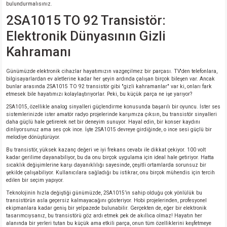
bulundurmalısınız.
si
nsatörler
ç 25W
od
2SA1015 TO 92 Transistör:
ndansatör
ç 3W
ç
Elektronik Dünyasının Gizli
Kahramanı
ver
d Kondansatörler
ç 4W
Günümüzde elektronik cihazlar hayatımızın vazgeçilmez bir parçası. TV'den telefonlara,
bilgisayarlardan ev aletlerine kadar her şeyin ardında çalışan birçok bileşen var. Ancak
si
ansatör
ç 6W
bunlar arasında 2SA1015 TO 92 transistör gibi "gizli kahramanlar" var ki, onları fark
etmesek bile hayatımızı kolaylaştırıyorlar. Peki, bu küçük parça ne işe yarıyor?
si
Kondansatör
ç 7W
d
2SA1015, özellikle analog sinyalleri güçlendirme konusunda başarılı bir oyuncu. İster ses
sistemlerinizde ister amatör radyo projelerinde karşımıza çıksın, bu transistör sinyalleri
daha güçlü hale getirerek net bir deneyim sunuyor. Hayal edin, bir konser kaydını
dinliyorsunuz ama ses çok ince. İşte 2SA1015 devreye girdiğinde, o ince sesi güçlü bir
isi
ansatör
ç 8W
melodiye dönüştürüyor.
Bu transistör, yüksek kazanç değeri ve iyi frekans cevabı ile dikkat çekiyor. 100 volt
si
ster AXİAL Kondansatör
ç 9W
kadar gerilime dayanabiliyor, bu da onu birçok uygulama için ideal hale getiriyor. Hatta
sıcaklık değişimlerine karşı dayanıklılığı sayesinde, çeşitli ortamlarda sorunsuz bir
şekilde çalışabiliyor. Kullanıcılara sağladığı bu istikrar, onu birçok mühendis için tercih
risi
ndansatörler
edilen bir seçim yapıyor.
Teknolojinin hızla değiştiği günümüzde, 2SA1015’in sahip olduğu çok yönlülük bu
transistörün asla geçersiz kalmayacağını gösteriyor. Hobi projelerinden, profesyonel
isi
atör
ekipmanlara kadar geniş bir yelpazede bulunabilir. Gerçekten de, eğer bir elektronik
tasarımcıysanız, bu transistörü göz ardı etmek pek de akıllıca olmaz! Hayatın her
alanında bir yerleri tutan bu küçük ama etkili parça, onun tüm özelliklerini keşfetmeye