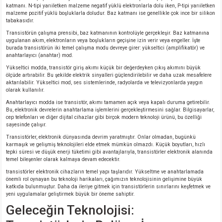
katmanı. N-tipi yarıiletken malzeme negatif yüklü elektronlarla dolu iken, P-tipi yarıiletken
malzeme pozitif yüklü boşluklarla doludur. Baz katmanı ise genellikle çok ince bir silikon
tabakasıdır.
Transistörün çalışma prensibi, baz katmanının kontrolüyle gerçekleşir. Baz katmanına
uygulanan akım, elektronların veya boşlukların geçişine izin verir veya engeller. İşte
burada transistörün iki temel çalışma modu devreye girer: yükseltici (amplifikatör) ve
anahtarlayıcı (anahtar) mod.
Yükseltici modda, transistör giriş akımı küçük bir değerdeyken çıkış akımını büyük
ölçüde artırabilir. Bu şekilde elektrik sinyalleri güçlendirilebilir ve daha uzak mesafelere
aktarılabilir. Yükseltici mod, ses sistemlerinde, radyolarda ve televizyonlarda yaygın
olarak kullanılır.
Anahtarlayıcı modda ise transistör, akımı tamamen açık veya kapalı duruma getirebilir.
Bu, elektronik devrelerin anahtarlama işlemlerini gerçekleştirmesini sağlar. Bilgisayarlar,
cep telefonları ve diğer dijital cihazlar gibi birçok modern teknoloji ürünü, bu özelliği
sayesinde çalışır.
Transistörler, elektronik dünyasında devrim yaratmıştır. Onlar olmadan, bugünkü
karmaşık ve gelişmiş teknolojileri elde etmek mümkün olmazdı. Küçük boyutları, hızlı
tepki süresi ve düşük enerji tüketimi gibi avantajlarıyla, transistörler elektronik alanında
temel bileşenler olarak kalmaya devam edecektir.
transistörler elektronik cihazların temel yapı taşlarıdır. Yükseltme ve anahtarlamada
önemli rol oynayan bu teknoloji harikaları, çağımızın teknolojisinin gelişimine büyük
katkıda bulunmuştur. Daha da ileriye gitmek için transistörlerin sınırlarını keşfetmek ve
yeni uygulamalar geliştirmek büyük bir öneme sahiptir.
Geleceğin Teknolojisi: