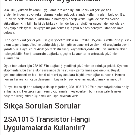
2SA1015, yüksek frekanslı uygulamalara olan uyumu ile dikkat çekiyor. Ses
isi
sistemlerinden radyo frekanslarına kadar pek çok alanda kullanım alanı buluyor. Bu,
ürünlerin performansını artırmakla kalmayıp, enerji verimliliğini de önemli ölçüde
yükseltiyor. Kim bilir, belki de birkaç yıl içinde, bu transistörler sayesinde hobi olarak
erisi
başlayıp profesyonel seviyeye ulaşan herkes için yeni bir ses deneyimi standart hale
gelecek.
Bir diğer dikkat çekici yönü ise güç yönetimindeki rolü. 2SA1015, düşük voltajlarla yüksek
releri
akım taşıma kapasitesine sahip olduğu için güneş panelleri ve elektrikli araçlarda devrim
yaratabilir. Hayal edin! Artık çevre dostu enerji kaynakları, daha etkili ve sürdürülebilir
hale gelebilir. Enerji tasarrufu sağlarken, geçim kaynaklarını artıracak çözümler
P MARKA)
sunulabilir.
Oyun tutkunları için 2SA1015'in sağladığı yenilikçi çözümler de oldukça çekici. Oyuncu
ekipmanları, bu transistör sayesinde daha yüksek performans gösterebilir. Düşük
gecikme süreleri ve hızlı tepki süreleri, oyunculara büyük avantajlar sunacak. Hemen
hemen herkes için oyun deneyimini başka bir seviyeye taşıyacak olanaklar mevcut!
Dünya, teknoloji harikalarıyla dolup taşarken, 2SA1015 TO 92'nin potansiyeli daha da iyi
anlaşılacak. Her geçen gün, yeni uygulamaları keşfederken, bu transistörlerle neler
başarabileceğimizi düşünmek oldukça heyecan verici.
Sıkça Sorulan Sorular
2SA1015 Transistör Hangi
Uygulamalarda Kullanılır?