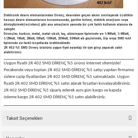
Elektronik devre elemanlarından Direnç; devreden geçen akımı sınırlayarak özellikle
hassas devre elemanlarının korunmasında, gerilim bölme, elektrik enerjisini ısıya
dönüştürmek(rezistans) gibi ana amaçların yanında bir çok farklı kullanım alanına da
sahiptir.
Dirençler, karbon, metal, metal-oksit, taş, alüminyum tiplerinde ve 1/8Watt, 1/4Watt,
1/2Watt, 1Watt, 2Watt, 5Watt, 10Watt, 25Watt, 50Watt vb güçlerinde, Dip veya SMD kılıf
tiplerinde ve farklı boyutlarda üretilmektedir.
2R 402-%5 SMD Direnç ürününü uygun fiyat avantajı ile üye girişi yaparak satın
alabilirsiniz.
Uygun fiyatlı 2R 402 SMD DİRENÇ %5 ürünü internet sitemizde!
Perakende veya toptan 2R 402 SMD DİRENÇ %5 satışı yapılan firmamız
sizlere cazip fiyatlardan 2R 402 SMD DİRENÇ %5 satmaktadır. Uygun
fiyatlı 2R 402 SMD DİRENÇ %5 satın alarak fırsatları kovalayabilirsiniz.
2R 402 SMD DİRENÇ %5 sipariş ederek aynı gün kargo ve kapıda
ödeme kargo 2R 402 SMD DİRENÇ %5 satın alabilirsiniz.
Taksit Seçenekleri