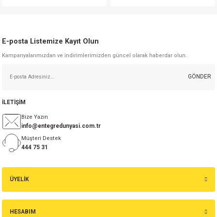
Gönder
E-posta Listemize Kayıt Olun
Kampanyalarımızdan ve indirimlerimizden güncel olarak haberdar olun.
GÖNDER
İLETİŞİM
Bize Yazın
info@entegredunyasi.com.tr
Müşteri Destek
444 75 31
ÜYELİK
HESABIM