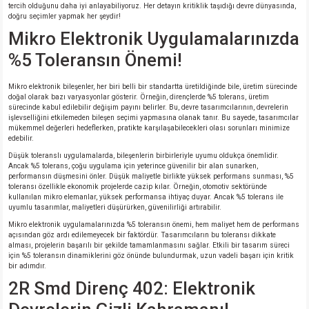
tercih olduğunu daha iyi anlayabiliyoruz. Her detayın kritiklik taşıdığı devre dünyasında,
doğru seçimler yapmak her şeydir!
isi
Mikro Elektronik Uygulamalarınızda
%5 Toleransın Önemi!
erisi
Mikro elektronik bileşenler, her biri belli bir standartta üretildiğinde bile, üretim sürecinde
releri
doğal olarak bazı varyasyonlar gösterir. Örneğin, dirençlerde %5 tolerans, üretim
sürecinde kabul edilebilir değişim payını belirler. Bu, devre tasarımcılarının, devrelerin
işlevselliğini etkilemeden bileşen seçimi yapmasına olanak tanır. Bu sayede, tasarımcılar
mükemmel değerleri hedeflerken, pratikte karşılaşabilecekleri olası sorunları minimize
P MARKA)
edebilir.
Düşük toleranslı uygulamalarda, bileşenlerin birbirleriyle uyumu oldukça önemlidir.
Ancak %5 tolerans, çoğu uygulama için yeterince güvenilir bir alan sunarken,
performansın düşmesini önler. Düşük maliyetle birlikte yüksek performans sunması, %5
toleransı özellikle ekonomik projelerde cazip kılar. Örneğin, otomotiv sektöründe
kullanılan mikro elemanlar, yüksek performansa ihtiyaç duyar. Ancak %5 tolerans ile
uyumlu tasarımlar, maliyetleri düşürürken, güvenilirliği artırabilir.
Mikro elektronik uygulamalarınızda %5 toleransın önemi, hem maliyet hem de performans
açısından göz ardı edilemeyecek bir faktördür. Tasarımcıların bu toleransı dikkate
alması, projelerin başarılı bir şekilde tamamlanmasını sağlar. Etkili bir tasarım süreci
için %5 toleransın dinamiklerini göz önünde bulundurmak, uzun vadeli başarı için kritik
bir adımdır.
2R Smd Direnç 402: Elektronik