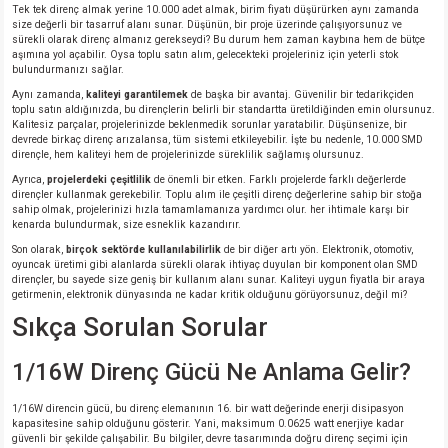
Tek tek direnç almak yerine 10.000 adet almak, birim fiyatı düşürürken aynı zamanda
size değerli bir tasarruf alanı sunar. Düşünün, bir proje üzerinde çalışıyorsunuz ve
sürekli olarak direnç almanız gerekseydi? Bu durum hem zaman kaybına hem de bütçe
aşımına yol açabilir. Oysa toplu satın alım, gelecekteki projeleriniz için yeterli stok
bulundurmanızı sağlar.
Aynı zamanda,
kaliteyi garantilemek
de başka bir avantaj. Güvenilir bir tedarikçiden
toplu satın aldığınızda, bu dirençlerin belirli bir standartta üretildiğinden emin olursunuz.
Kalitesiz parçalar, projelerinizde beklenmedik sorunlar yaratabilir. Düşünsenize, bir
devrede birkaç direnç arızalansa, tüm sistemi etkileyebilir. İşte bu nedenle, 10.000 SMD
dirençle, hem kaliteyi hem de projelerinizde süreklilik sağlamış olursunuz.
Ayrıca,
projelerdeki çeşitlilik
de önemli bir etken. Farklı projelerde farklı değerlerde
dirençler kullanmak gerekebilir. Toplu alım ile çeşitli direnç değerlerine sahip bir stoğa
sahip olmak, projelerinizi hızla tamamlamanıza yardımcı olur. her ihtimale karşı bir
kenarda bulundurmak, size esneklik kazandırır.
Son olarak,
birçok sektörde kullanılabilirlik
de bir diğer artı yön. Elektronik, otomotiv,
oyuncak üretimi gibi alanlarda sürekli olarak ihtiyaç duyulan bir komponent olan SMD
dirençler, bu sayede size geniş bir kullanım alanı sunar. Kaliteyi uygun fiyatla bir araya
getirmenin, elektronik dünyasında ne kadar kritik olduğunu görüyorsunuz, değil mi?
Sıkça Sorulan Sorular
1/16W Direnç Gücü Ne Anlama Gelir?
1/16W direncin gücü, bu direnç elemanının 16. bir watt değerinde enerji disipasyon
kapasitesine sahip olduğunu gösterir. Yani, maksimum 0.0625 watt enerjiye kadar
güvenli bir şekilde çalışabilir. Bu bilgiler, devre tasarımında doğru direnç seçimi için