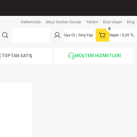
Hakkımızda
Sıkça Sorulan Sorular
Yardım
Bize Ulaşın
Blog
0
Üye Ol / Giriş Yap
Sepet /
0,00 TL
TOPTAN SATIŞ
MÜŞTERİ HİZMETLERİ