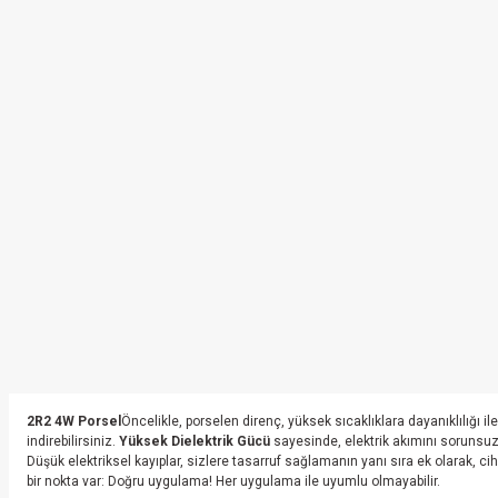
2R2 4W Porsel
Öncelikle, porselen direnç, yüksek sıcaklıklara dayanıklılığı i
indirebilirsiniz.
Yüksek Dielektrik Gücü
sayesinde, elektrik akımını sorunsuz b
Düşük elektriksel kayıplar, sizlere tasarruf sağlamanın yanı sıra ek olarak, cih
bir nokta var: Doğru uygulama! Her uygulama ile uyumlu olmayabilir.