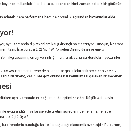
 boyunca kullanılabilirler. Hatta bu dirençler, kimi zaman estetik bir görünüm
 tercih ederek, hem performans hem de görsellik açısından kazanımlar elde
yor!
r; aynı zamanda dış etkenlere karşı dirençli hale getiriyor. Örneğin, bir araba
önem taşır. İşte burada 2R2 %5 4W Porselen Direnç devreye giriyor.
nilikçi tasarımı, enerji verimliliğini artırarak daha sürdürülebilir çözümler
R2 %5 4W Porselen Direnç de bu anahtar gibi. Elektronik projelerinizde sizi
orsanız bu direnç, kesinlikle göz önünde bulundurulması gereken bir seçenek.
mesi
zaltırken aynı zamanda ısı dağılımını da optimize eder. Düşük watt kaybı,
er ile uygulandığını ve bu sayede üretim süreçlerinde hem hız hem de
nasıl dönüştürüyor?
se, bu dirençlerin sunduğu kalite ile sağladığı ekonomik avantajdır. Bu durum,