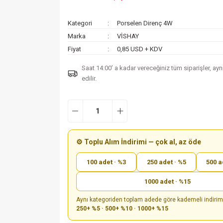
Kategori
Porselen Direnç 4W
Marka
VİSHAY
Fiyat
0,85 USD + KDV
Saat 14:00’ a kadar vereceğiniz tüm siparişler, ay
edilir.
⚙️ Toplu Alım İndirimi — çok al, az öde
100 adet · %3
250 adet · %5
500 a
1000 adet · %15
Aynı kategoriden toplam adede göre kademeli indiri
250+ %5 · 500+ %10 · 1000+ %15