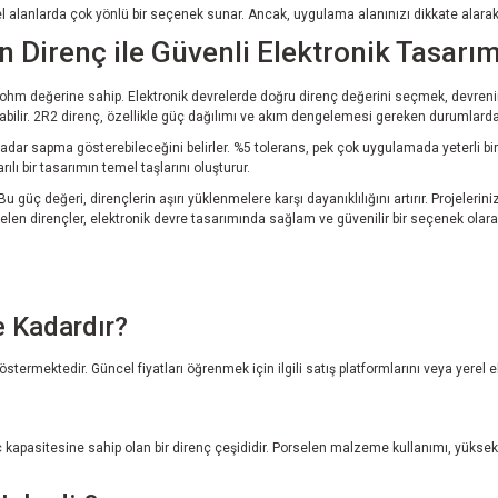
lanlarda çok yönlü bir seçenek sunar. Ancak, uygulama alanınızı dikkate alarak 
 Direnç ile Güvenli Elektronik Tasarım
.2 ohm değerine sahip. Elektronik devrelerde doğru direnç değerini seçmek, devren
ilir. 2R2 direnç, özellikle güç dağılımı ve akım dengelemesi gereken durumlarda id
adar sapma gösterebileceğini belirler. %5 tolerans, pek çok uygulamada yeterli bir
ılı bir tasarımın temel taşlarını oluşturur.
 Bu güç değeri, dirençlerin aşırı yüklenmelere karşı dayanıklılığını artırır. Projele
n dirençler, elektronik devre tasarımında sağlam ve güvenilir bir seçenek olarak ön
e Kadardır?
göstermektedir. Güncel fiyatları öğrenmek için ilgili satış platformlarını veya yerel 
apasitesine sahip olan bir direnç çeşididir. Porselen malzeme kullanımı, yüksek sı