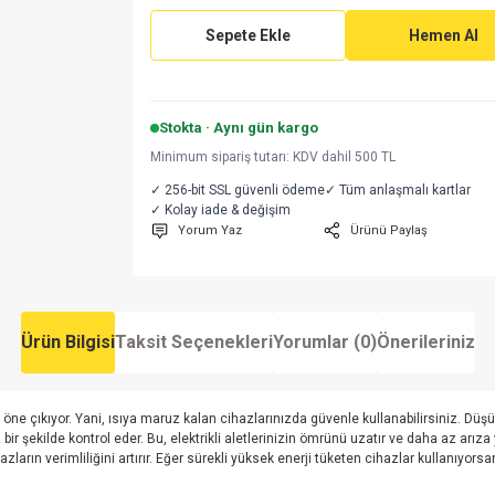
Sepete Ekle
Hemen Al
Stokta · Aynı gün kargo
Minimum sipariş tutarı: KDV dahil 500 TL
✓ 256-bit SSL güvenli ödeme
✓ Tüm anlaşmalı kartlar
✓ Kolay iade & değişim
Yorum Yaz
Ürünü Paylaş
Ürün Bilgisi
Taksit Seçenekleri
Yorumlar (0)
Önerileriniz
le öne çıkıyor. Yani, ısıya maruz kalan cihazlarınızda güvenle kullanabilirsiniz. Dü
ir şekilde kontrol eder. Bu, elektrikli aletlerinizin ömrünü uzatır ve daha az arız
azların verimliliğini artırır. Eğer sürekli yüksek enerji tüketen cihazlar kullanıyo