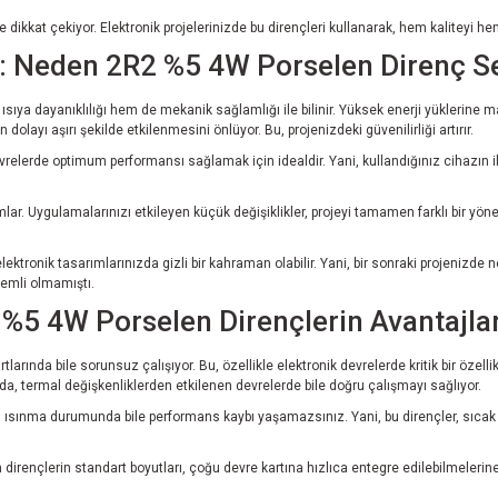
dikkat çekiyor. Elektronik projelerinizde bu dirençleri kullanarak, hem kaliteyi hem d
in: Neden 2R2 %5 4W Porselen Direnç S
ıya dayanıklılığı hem de mekanik sağlamlığı ile bilinir. Yüksek enerji yüklerine mar
 dolayı aşırı şekilde etkilenmesini önlüyor. Bu, projenizdeki güvenilirliği artırır.
evrelerde optimum performansı sağlamak için idealdir. Yani, kullandığınız cihazın ih
nımlar. Uygulamalarınızı etkileyen küçük değişiklikler, projeyi tamamen farklı bir yön
elektronik tasarımlarınızda gizli bir kahraman olabilir. Yani, bir sonraki projenizd
nemli olmamıştı.
%5 4W Porselen Dirençlerin Avantajlar
tlarında bile sorunsuz çalışıyor. Bu, özellikle elektronik devrelerde kritik bir özell
da, termal değişkenliklerden etkilenen devrelerde bile doğru çalışmayı sağlıyor.
 ısınma durumunda bile performans kaybı yaşamazsınız. Yani, bu dirençler, sıcak 
dirençlerin standart boyutları, çoğu devre kartına hızlıca entegre edilebilmelerin