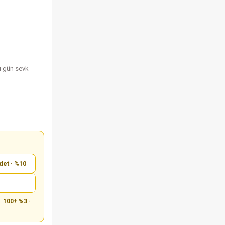
nı gün sevk
det · %10
m:
100+ %3 ·