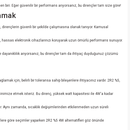
n biri. Eğer güvenilir bir performans arıyorsanız, bu dirençler tam size göre!
lamak
te, dirençlerin güvenli bir şekilde çalışmasına olanak tanıyor. Kamusal
hassas elektronik cihazlarınızı koruyarak uzun ömürlü performans sunuyor.
k ve dayanıklılık arıyorsanız, bu dirençler tam da ihtiyaç duyduğunuz çözümü
lamak için, belirli bir toleransa sahip bileşenlere ihtiyacınız vardır. 2R2 %5,
 minimize etmek isteriz. Bu direnç, yüksek watt kapasitesi ile 4W'a kadar
lir. Aynı zamanda, sıcaklık değişimlerinden etkilenmeden uzun süreli
inimlere göre seçimler yaparken 2R2 %5 4W alternatifleri göz önünde