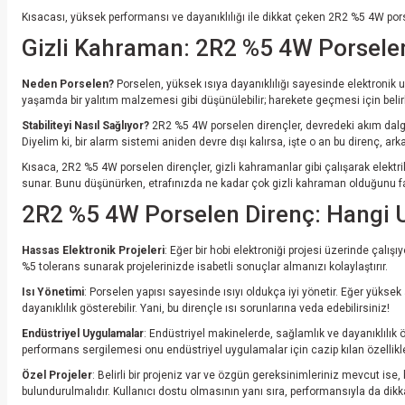
Kısacası, yüksek performansı ve dayanıklılığı ile dikkat çeken 2R2 %5 4W porsel
Gizli Kahraman: 2R2 %5 4W Porselen 
Neden Porselen?
Porselen, yüksek ısıya dayanıklılığı sayesinde elektronik uy
yaşamda bir yalıtım malzemesi gibi düşünülebilir; harekete geçmesi için belirli 
Stabiliteyi Nasıl Sağlıyor?
2R2 %5 4W porselen dirençler, devredeki akım dal
Diyelim ki, bir alarm sistemi aniden devre dışı kalırsa, işte o an bu direnç, a
Kısaca, 2R2 %5 4W porselen dirençler, gizli kahramanlar gibi çalışarak elektri
sunar. Bunu düşünürken, etrafınızda ne kadar çok gizli kahraman olduğunu far
2R2 %5 4W Porselen Direnç: Hangi 
Hassas Elektronik Projeleri
: Eğer bir hobi elektroniği projesi üzerinde çalış
%5 tolerans sunarak projelerinizde isabetli sonuçlar almanızı kolaylaştırır.
Isı Yönetimi
: Porselen yapısı sayesinde ısıyı oldukça iyi yönetir. Eğer yükse
dayanıklılık gösterebilir. Yani, bu dirençle ısı sorunlarına veda edebilirsiniz!
Endüstriyel Uygulamalar
: Endüstriyel makinelerde, sağlamlık ve dayanıklılık
performans sergilemesi onu endüstriyel uygulamalar için cazip kılan özellikle
Özel Projeler
: Belirli bir projeniz var ve özgün gereksinimleriniz mevcut is
bulundurulmalıdır. Kullanıcı dostu olmasının yanı sıra, performansıyla da dikk