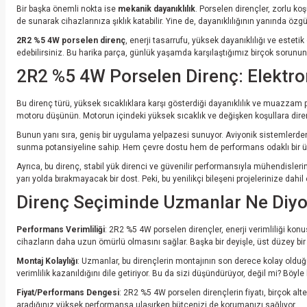
Bir başka önemli nokta ise
mekanik dayanıklılık
. Porselen dirençler, zorlu ko
de sunarak cihazlarınıza şıklık katabilir. Yine de, dayanıklılığının yanında özg
2R2 %5 4W porselen direnç
, enerji tasarrufu, yüksek dayanıklılığı ve estet
edebilirsiniz. Bu harika parça, günlük yaşamda karşılaştığımız birçok soru
2R2 %5 4W Porselen Direnç: Elektro
Bu direnç türü, yüksek sıcaklıklara karşı gösterdiği dayanıklılık ve muazzam p
motoru düşünün. Motorun içindeki yüksek sıcaklık ve değişken koşullara direnç
Bunun yanı sıra, geniş bir uygulama yelpazesi sunuyor. Aviyonik sistemlerden e
sunma potansiyeline sahip. Hem çevre dostu hem de performans odaklı bir ür
Ayrıca, bu direnç, stabil yük direnci ve güvenilir performansıyla mühendisleri
yarı yolda bırakmayacak bir dost. Peki, bu yenilikçi bileşeni projelerinize
Direnç Seçiminde Uzmanlar Ne Diyo
Performans Verimliliği
: 2R2 %5 4W porselen dirençler, enerji verimliliği kon
cihazların daha uzun ömürlü olmasını sağlar. Başka bir deyişle, üst düzey bi
Montaj Kolaylığı
: Uzmanlar, bu dirençlerin montajının son derece kolay oldu
verimlilik kazanıldığını dile getiriyor. Bu da sizi düşündürüyor, değil mi? Bö
Fiyat/Performans Dengesi
: 2R2 %5 4W porselen dirençlerin fiyatı, birçok alt
aradığınız yüksek performansa ulaşırken bütçenizi de korumanızı sağlıyor.