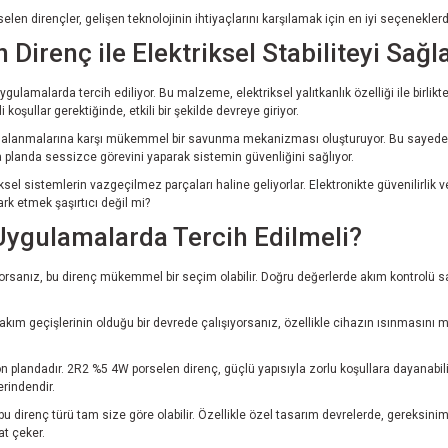
en dirençler, gelişen teknolojinin ihtiyaçlarını karşılamak için en iyi seçeneklerde
Direnç ile Elektriksel Stabiliteyi Sağ
gulamalarda tercih ediliyor. Bu malzeme, elektriksel yalıtkanlık özelliği ile birlik
koşullar gerektiğinde, etkili bir şekilde devreye giriyor.
galanmalarına karşı mükemmel bir savunma mekanizması oluşturuyor. Bu sayede, 
rka planda sessizce görevini yaparak sistemin güvenliğini sağlıyor.
ksel sistemlerin vazgeçilmez parçaları haline geliyorlar. Elektronikte güvenilirli
k etmek şaşırtıcı değil mi?
Uygulamalarda Tercih Edilmeli?
ıyorsanız, bu direnç mükemmel bir seçim olabilir. Doğru değerlerde akım kontrolü sağ
k akım geçişlerinin olduğu bir devrede çalışıyorsanız, özellikle cihazın ısınmasını
 ön plandadır. 2R2 %5 4W porselen direnç, güçlü yapısıyla zorlu koşullara dayanabi
rindendir.
e, bu direnç türü tam size göre olabilir. Özellikle özel tasarım devrelerde, gereks
at çeker.