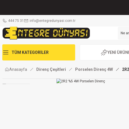
444 75 31
info@entegredunyasi.com.tr
TÜM KATEGORİLER
YENİ ÜRÜN
Anasayfa
Direnç Çeşitleri
Porselen Direnç 4W
2R2