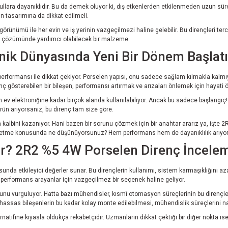
şullara dayanıklıdır. Bu da demek oluyor ki, dış etkenlerden etkilenmeden uzun süre
ün tasarımına da dikkat edilmeli.
ik görünümü ile her evin ve iş yerinin vazgeçilmezi haline gelebilir. Bu dirençleri
nun çözümünde yardımcı olabilecek bir malzeme.
nik Dünyasında Yeni Bir Dönem Başlatı
erformansı ile dikkat çekiyor. Porselen yapısı, onu sadece sağlam kılmakla kalmıyo
 gösterebilen bir bileşen, performansı artırmak ve arızaları önlemek için hayati 
v elektroniğine kadar birçok alanda kullanılabiliyor. Ancak bu sadece başlangıç! Ye
ün arıyorsanız, bu direnç tam size göre.
n kalbini kazanıyor. Hani bazen bir sorunu çözmek için bir anahtar ararız ya, işte 2
 dahil etme konusunda ne düşünüyorsunuz? Hem performans hem de dayanıklılık arıy
r? 2R2 %5 4W Porselen Direnç İncele
usunda etkileyici değerler sunar. Bu dirençlerin kullanımı, sistem karmaşıklığını a
r performans arayanlar için vazgeçilmez bir seçenek haline geliyor.
ğunu vurguluyor. Hatta bazı mühendisler, kısmî otomasyon süreçlerinin bu dirençl
yle hassas bileşenlerin bu kadar kolay monte edilebilmesi, mühendislik süreçlerini 
ernatifine kıyasla oldukça rekabetçidir. Uzmanların dikkat çektiği bir diğer nokta i