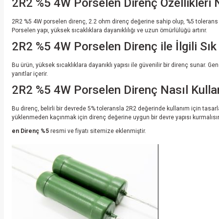
2R2 %5 4W Porselen Direnç Özellikleri 
2R2 %5 4W porselen direnç, 2.2 ohm direnç değerine sahip olup, %5 tolerans ile 
Porselen yapı, yüksek sıcaklıklara dayanıklılığı ve uzun ömürlülüğü artırır.
2R2 %5 4W Porselen Direnç ile İlgili Sık
Bu ürün, yüksek sıcaklıklara dayanıklı yapısı ile güvenilir bir direnç sunar. G
yanıtlar içerir.
2R2 %5 4W Porselen Direnç Nasıl Kullan
Bu direnç, belirli bir devrede 5% toleransla 2R2 değerinde kullanım için tasarl
yüklenmeden kaçınmak için direnç değerine uygun bir devre yapısı kurmalısı
en Direnç %5
resmi ve fiyatı sitemize eklenmiştir.