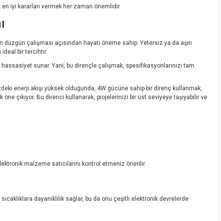
en iyi kararları vermek her zaman önemlidir.
ı
in düzgün çalışması açısından hayati öneme sahip. Yetersiz ya da aşırı
eal bir tercihtir.
 hassasiyet sunar. Yani, bu dirençle çalışmak, spesifikasyonlarınızı tam
rinizdeki enerji akışı yüksek olduğunda, 4W gücüne sahip bir direnç kullanmak,
e çıkıyor. Bu direnci kullanarak, projelerinizi bir üst seviyeye taşıyabilir ve
elektronik malzeme satıcılarını kontrol etmeniz önerilir.
caklıklara dayanıklılık sağlar, bu da onu çeşitli elektronik devrelerde