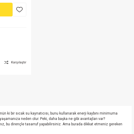
Karşılaştır
şünün ki bir sıcak su kaynatıcısı, bunu kullanarak enerji kaybını minimuma
a yaşamanıza neden olur. Peki, daha başka ne gibi avantajları var?
rsanız, bu dirençle tasarruf yapabilirsiniz. Ama burada dikkat etmeniz gereken