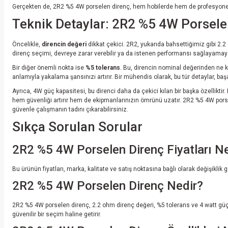
Gerçekten de, 2R2 %5 4W porselen direnç, hem hobilerde hem de profesyonel a
Teknik Detaylar: 2R2 %5 4W Porselen
Öncelikle,
direncin değeri
dikkat çekici. 2R2, yukarıda bahsettiğimiz gibi 2
direnç seçimi, devreye zarar verebilir ya da istenen performansı sağlayamayab
Bir diğer önemli nokta ise
%5 tolerans
. Bu, direncin nominal değerinden ne k
anlamıyla yakalama şansınızı artırır. Bir mühendis olarak, bu tür detaylar, başar
Ayrıca, 4W güç kapasitesi, bu direnci daha da çekici kılan bir başka özelliktir.
hem güvenliği artırır hem de ekipmanlarınızın ömrünü uzatır. 2R2 %5 4W porsele
güvenle çalışmanın tadını çıkarabilirsiniz.
Sıkça Sorulan Sorular
2R2 %5 4W Porselen Direnç Fiyatları N
Bu ürünün fiyatları, marka, kalitate ve satış noktasına bağlı olarak değişiklik 
2R2 %5 4W Porselen Direnç Nedir?
2R2 %5 4W porselen direnç, 2.2 ohm direnç değeri, %5 tolerans ve 4 watt güç k
güvenilir bir seçim haline getirir.