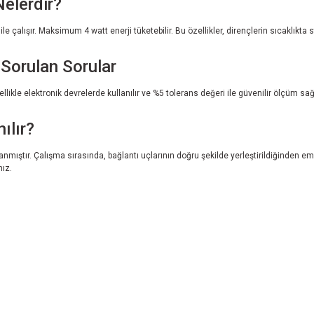
Nelerdir?
çalışır. Maksimum 4 watt enerji tüketebilir. Bu özellikler, dirençlerin sıcaklıkta 
 Sorulan Sorular
enellikle elektronik devrelerde kullanılır ve %5 tolerans değeri ile güvenilir ölçüm 
ılır?
anmıştır. Çalışma sırasında, bağlantı uçlarının doğru şekilde yerleştirildiğinden em
nız.