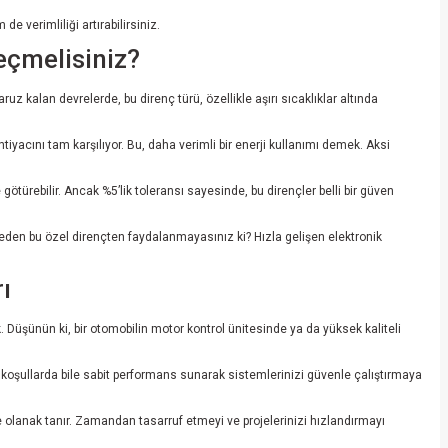
e verimliliği artırabilirsiniz.
eçmelisiniz?
uz kalan devrelerde, bu direnç türü, özellikle aşırı sıcaklıklar altında
tiyacını tam karşılıyor. Bu, daha verimli bir enerji kullanımı demek. Aksi
e götürebilir. Ancak %5’lik toleransı sayesinde, bu dirençler belli bir güven
e neden bu özel dirençten faydalanmayasınız ki? Hızla gelişen elektronik
ı
ik. Düşünün ki, bir otomobilin motor kontrol ünitesinde ya da yüksek kaliteli
koşullarda bile sabit performans sunarak sistemlerinizi güvenle çalıştırmaya
e olanak tanır. Zamandan tasarruf etmeyi ve projelerinizi hızlandırmayı