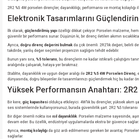
2R2 %5 4W porselen dirençler, dayanıklılığı, performansı ve montaj kolaylığı ile 
Elektronik Tasarımlarını Güçlendir
İlk olarak,
güçlendirilmiş yapı
özelliği dikkat çekiyor. Porselen malzeme, hem ıs
güvenilir bir performans sunar. Düşünün ki, bir direnç iletilen akımın sıcaklıktan
Ayrıca,
doğru direnç değerini bulmak
da çok önemli. 2R2’lik değeri, belirli d
takdirde, yanlış değer seçimleri projenizin sağlığını tehdit edebilir.
Bunun yanı sıra,
%5 tolerans
, bu dirençlerin ne kadar istikrarlı çalıştığını ta
aralığında çalışarak, hataya yer bırakmaz.
Stablite, dayanıklılık ve uygun değer aralığı ile
2R2 %5 4W Porselen Direnç
, 
dünyasında, doğru bileşenler ile tasarımlarınızı güçlendirmek hiç bu kadar ö
Yüksek Performansın Anahtarı: 2R2 
Bir kere,
güç kapasitesi
oldukça etkileyici. 4W’lık bu dirençler, yüksek akım şar
ses sistemlerinde kullanıyorsunuz; burada güvenilirlik şart. 2R2 %5 toleransı 
Bir diğer önemli nokta ise
ısıl dayanıklılık
. Porselen malzeme sayesinde, aşırı
devam eder. Bu özellik, endüstriyel uygulamalarda ekstra bir güvence sağlar.
Ayrıca,
montaj kolaylığı
da göz ardı edilmemesi gereken bir avantaj. Porselen 
sağlarlar.