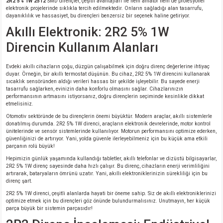
2R2 5% 1W 2512
SMD dirençler, çeşitli avantajları ile hem amatör hem de profesyonel
elektronik projelerinde sıklıkla tercih edilmektedir. Onların sağladığı alan tasarrufu,
dayanıklılık ve hassasiyet, bu dirençleri benzersiz bir seçenek haline getiriyor.
Akıllı Elektronik: 2R2 5% 1W
Direncin Kullanım Alanları
Evdeki akıllı cihazların çoğu, düzgün çalışabilmek için doğru direnç değerlerine ihtiyaç
duyar. Örneğin, bir akıllı termostat düşünün. Bu cihaz, 2R2 5% 1W direncini kullanarak
sıcaklık sensöründen aldığı verileri hassas bir şekilde işleyebilir. Bu sayede enerji
tasarrufu sağlarken, evinizin daha konforlu olmasını sağlar. Cihazlarınızın
performansının artmasını istiyorsanız, doğru dirençlerin seçiminde kesinlikle dikkat
etmelisiniz.
Otomotiv sektöründe de bu dirençlerin önemi büyüktür. Modern araçlar, akıllı sistemlerle
donatılmış durumda. 2R2 5% 1W direnci, araçların elektronik devrelerinde, motor kontrol
ünitelerinde ve sensör sistemlerinde kullanılıyor. Motorun performansını optimize ederken,
güvenliğinizi de artırıyor. Yani, yolda güvenle ilerleyebilmeniz için bu küçük ama etkili
parçanın rolü büyük!
Hepimizin günlük yaşamında kullandığı tabletler, akıllı telefonlar ve dizüstü bilgisayarlar,
2R2 5% 1W direnç sayesinde daha hızlı çalışır. Bu direnç, cihazların enerji verimliliğini
artırarak, bataryaların ömrünü uzatır. Yani, akıllı elektroniklerinizin sürekliliği için bu
direnç şart.
2R2 5% 1W direnci, çeşitli alanlarda hayati bir öneme sahip. Siz de akıllı elektroniklerinizi
optimize etmek için bu dirençleri göz önünde bulundurmalısınız. Unutmayın, her küçük
parça büyük bir sistemin parçasıdır!