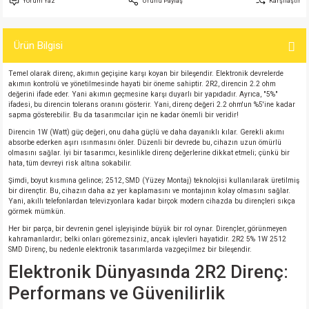
Yorum Yaz
Ürünü Paylaş
Karşılaştır
si
atör
Serisi
enç 3W
 603 Kılıf
Ürün Bilgisi
si
satör
erisi
enç 4W
 603 Kılıf - 25 Adet
Temel olarak direnç, akımın geçişine karşı koyan bir bileşendir. Elektronik devrelerde
4 Serisi,27 Serisi,93 Serisi
atör
Serisi
enç 5W
 805 Kılıf
akımın kontrolü ve yönetilmesinde hayati bir öneme sahiptir. 2R2, direncin 2.2 ohm
değerini ifade eder. Yani akımın geçmesine karşı duyarlı bir yapıdadır. Ayrıca, "5%"
ifadesi, bu direncin tolerans oranını gösterir. Yani, direnç değeri 2.2 ohm'un %5'ine kadar
tör
 Serisi
ç 10W
 805 Kılıf - 25 Adet
sapma gösterebilir. Bu da tasarımcılar için ne kadar önemli bir veridir!
Direncin 1W (Watt) güç değeri, onu daha güçlü ve daha dayanıklı kılar. Gerekli akımı
absorbe ederken aşırı ısınmasını önler. Düzenli bir devrede bu, cihazın uzun ömürlü
erisi
atör
erisi
ç 11W
d
olmasını sağlar. İyi bir tasarımcı, kesinlikle direnç değerlerine dikkat etmeli; çünkü bir
hata, tüm devreyi risk altına sokabilir.
Şimdi, boyut kısmına gelince; 2512, SMD (Yüzey Montaj) teknolojisi kullanılarak üretilmiş
isi
satör
ç 13W
bir dirençtir. Bu, cihazın daha az yer kaplamasını ve montajının kolay olmasını sağlar.
Yani, akıllı telefonlardan televizyonlara kadar birçok modern cihazda bu dirençleri sıkça
görmek mümkün.
isi
atör
ç 14W
Her bir parça, bir devrenin genel işleyişinde büyük bir rol oynar. Dirençler, görünmeyen
kahramanlardır; belki onları göremezsiniz, ancak işlevleri hayatidir. 2R2 5% 1W 2512
SMD Direnç, bu nedenle elektronik tasarımlarda vazgeçilmez bir bileşendir.
i
satör
ç 15W
Elektronik Dünyasında 2R2 Direnç:
isi
atör
ç 17W
iyot
Performans ve Güvenilirlik