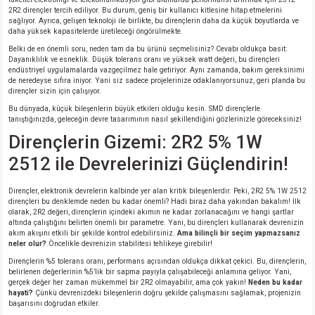
si
ansatör
 Kılıf
2R2 dirençler tercih ediliyor. Bu durum, geniş bir kullanıcı kitlesine hitap etmelerini
sağlıyor. Ayrıca, gelişen teknoloji ile birlikte, bu dirençlerin daha da küçük boyutlarda ve
daha yüksek kapasitelerde üretileceği öngörülmekte.
si
a Tipi Kondansatör
 Kılıf
Belki de en önemli soru, neden tam da bu ürünü seçmelisiniz? Cevabı oldukça basit:
Dayanıklılık ve esneklik. Düşük tolerans oranı ve yüksek watt değeri, bu dirençleri
endüstriyel uygulamalarda vazgeçilmez hale getiriyor. Aynı zamanda, bakım gereksinimi
risi
Tipi Kondansatör
 Kılıf
de neredeyse sıfıra iniyor. Yani siz sadece projelerinize odaklanıyorsunuz, geri planda bu
dirençler sizin için çalışıyor.
si
nsatör
 Kılıf
Bu dünyada, küçük bileşenlerin büyük etkileri olduğu kesin. SMD dirençlerle
tanıştığınızda, geleceğin devre tasarımının nasıl şekillendiğini gözlerinizle göreceksiniz!
Dirençlerin Gizemi: 2R2 5% 1W
si
r 1206 Kılıf
Kılıf
2512 ile Devrelerinizi Güçlendirin!
si
 402 Kılıf
Kılıf
Dirençler, elektronik devrelerin kalbinde yer alan kritik bileşenlerdir. Peki, 2R2 5% 1W 2512
dirençleri bu denklemde neden bu kadar önemli? Hadi biraz daha yakından bakalım! İlk
isi
 603 Kılıf
Kılıf
olarak, 2R2 değeri, dirençlerin içindeki akımın ne kadar zorlanacağını ve hangi şartlar
altında çalıştığını belirten önemli bir parametre. Yani, bu dirençleri kullanarak devrenizin
akım akışını etkili bir şekilde kontrol edebilirsiniz.
Ama bilinçli bir seçim yapmazsanız
neler olur?
Öncelikle devrenizin stabilitesi tehlikeye girebilir!
si
 805 Kılıf
5W
Dirençlerin %5 tolerans oranı, performans açısından oldukça dikkat çekici. Bu, dirençlerin,
belirlenen değerlerinin %5’lik bir sapma payıyla çalışabileceği anlamına geliyor. Yani,
isi
nsatör
W
gerçek değer her zaman mükemmel bir 2R2 olmayabilir, ama çok yakın!
Neden bu kadar
hayati?
Çünkü devrenizdeki bileşenlerin doğru şekilde çalışmasını sağlamak, projenizin
başarısını doğrudan etkiler.
si
atör
W