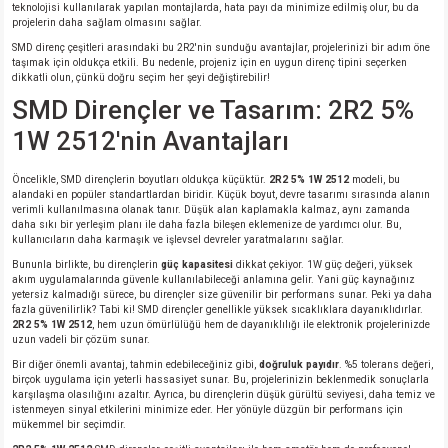
teknolojisi kullanılarak yapılan montajlarda, hata payı da minimize edilmiş olur, bu da
projelerin daha sağlam olmasını sağlar.
isi
SMD direnç çeşitleri arasındaki bu 2R2'nin sunduğu avantajlar, projelerinizi bir adım öne
taşımak için oldukça etkili. Bu nedenle, projeniz için en uygun direnç tipini seçerken
dikkatli olun, çünkü doğru seçim her şeyi değiştirebilir!
erisi
SMD Dirençler ve Tasarım: 2R2 5%
1W 2512'nin Avantajları
releri
Öncelikle, SMD dirençlerin boyutları oldukça küçüktür.
2R2 5% 1W 2512
modeli, bu
P MARKA)
alandaki en popüler standartlardan biridir. Küçük boyut, devre tasarımı sırasında alanın
verimli kullanılmasına olanak tanır. Düşük alan kaplamakla kalmaz, aynı zamanda
daha sıkı bir yerleşim planı ile daha fazla bileşen eklemenize de yardımcı olur. Bu,
kullanıcıların daha karmaşık ve işlevsel devreler yaratmalarını sağlar.
Bununla birlikte, bu dirençlerin
güç kapasitesi
dikkat çekiyor. 1W güç değeri, yüksek
akım uygulamalarında güvenle kullanılabileceği anlamına gelir. Yani güç kaynağınız
yetersiz kalmadığı sürece, bu dirençler size güvenilir bir performans sunar. Peki ya daha
fazla güvenilirlik? Tabi ki! SMD dirençler genellikle yüksek sıcaklıklara dayanıklıdırlar.
2R2 5% 1W 2512
, hem uzun ömürlülüğü hem de dayanıklılığı ile elektronik projelerinizde
uzun vadeli bir çözüm sunar.
Bir diğer önemli avantaj, tahmin edebileceğiniz gibi,
doğruluk payıdır
. %5 tolerans değeri,
birçok uygulama için yeterli hassasiyet sunar. Bu, projelerinizin beklenmedik sonuçlarla
karşılaşma olasılığını azaltır. Ayrıca, bu dirençlerin düşük gürültü seviyesi, daha temiz ve
istenmeyen sinyal etkilerini minimize eder. Her yönüyle düzgün bir performans için
mükemmel bir seçimdir.