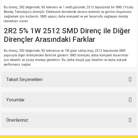
Bu direnç, 2R2 değerinde, %5 tolerans ve 1 watt gücünde, 2512 boyutunda bir SMD (Yüzey
Montaj Teknolojisi) dirençtir. Elektronik devrelerde akımın kontrolü ve gerilim düşümünü
sağlamak için kullanılır. SMD yapısı, daha kompakt ve yer tasarrufu sağlayan montaj
olanakları sunar.
2R2 5% 1W 2512 SMD Direnç ile Diğer
Dirençler Arasındaki Farklar
Bu direnç, 2R2 değerinde, %5 toleransa ve 1W güce sahip olup, 2512 boyutunda SMD
yapısıyla diğer dirençlerden farklılık gösterir. SMD dirençler, daha kompakt tasarımlar
için idealdir ve yüzey montajı gerektirir. Bu, daha düşük güç tüketimi ve daha yüksek
performans sağlar.
Taksit Seçenekleri
Yorumlar
Önerileriniz
Bu ürüne ilk yorumu siz yapın!
Bu ürünün fiyat bilgisi, resim, ürün açıklamalarında ve diğer konularda