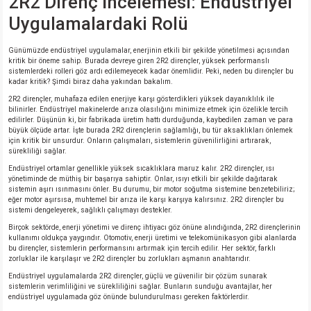
2R2 Direnç İncelemesi: Endüstriyel
Uygulamalardaki Rolü
Günümüzde endüstriyel uygulamalar, enerjinin etkili bir şekilde yönetilmesi açısından
kritik bir öneme sahip. Burada devreye giren 2R2 dirençler, yüksek performanslı
sistemlerdeki rolleri göz ardı edilemeyecek kadar önemlidir. Peki, neden bu dirençler bu
kadar kritik? Şimdi biraz daha yakından bakalım.
2R2 dirençler, muhafaza edilen enerjiye karşı gösterdikleri yüksek dayanıklılık ile
bilinirler. Endüstriyel makinelerde arıza olasılığını minimize etmek için özelikle tercih
edilirler. Düşünün ki, bir fabrikada üretim hattı durduğunda, kaybedilen zaman ve para
büyük ölçüde artar. İşte burada 2R2 dirençlerin sağlamlığı, bu tür aksaklıkları önlemek
için kritik bir unsurdur. Onların çalışmaları, sistemlerin güvenilirliğini artırarak,
sürekliliği sağlar.
Endüstriyel ortamlar genellikle yüksek sıcaklıklara maruz kalır. 2R2 dirençler, ısı
yönetiminde de müthiş bir başarıya sahiptir. Onlar, ısıyı etkili bir şekilde dağıtarak
sistemin aşırı ısınmasını önler. Bu durumu, bir motor soğutma sistemine benzetebiliriz;
eğer motor aşırsısa, muhtemel bir arıza ile karşı karşıya kalırsınız. 2R2 dirençler bu
sistemi dengeleyerek, sağlıklı çalışmayı destekler.
Birçok sektörde, enerji yönetimi ve direnç ihtiyacı göz önüne alındığında, 2R2 dirençlerinin
kullanımı oldukça yaygındır. Otomotiv, enerji üretimi ve telekomünikasyon gibi alanlarda
bu dirençler, sistemlerin performansını artırmak için tercih edilir. Her sektör, farklı
zorluklar ile karşılaşır ve 2R2 dirençler bu zorlukları aşmanın anahtarıdır.
Endüstriyel uygulamalarda 2R2 dirençler, güçlü ve güvenilir bir çözüm sunarak
sistemlerin verimliliğini ve sürekliliğini sağlar. Bunların sunduğu avantajlar, her
endüstriyel uygulamada göz önünde bulundurulması gereken faktörlerdir.