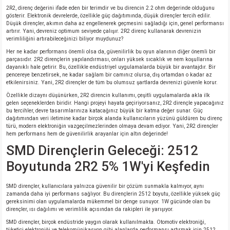
si
nsatörler
ç 25W
od
2R2, direnç değerini ifade eden bir terimdir ve bu direncin 2.2 ohm değerinde olduğunu
gösterir. Elektronik devrelerde, özellikle güç dağıtımında, düşük dirençler tercih edilir.
Düşük dirençler, akımın daha az engellenerek geçmesini sağladığı için, genel performansı
artırır. Yani, devreniz optimum seviyede çalışır. 2R2 direnç kullanarak devrenizin
ndansatör
ç 3W
ç
verimliliğini artırabileceğinizi biliyor muydunuz?
Her ne kadar performans önemli olsa da, güvenilirlik bu oyun alanının diğer önemli bir
ver
d Kondansatörler
ç 4W
parçasıdır. 2R2 dirençlerin yapılandırması, onları yüksek sıcaklık ve nem koşullarına
dayanıklı hale getirir. Bu, özellikle endüstriyel uygulamalarda büyük bir avantajdır. Bir
pencereye benzetirsek, ne kadar sağlam bir camınız olursa, dış ortamdan o kadar az
si
ansatör
ç 6W
etkilenirsiniz. Yani, 2R2 dirençler de tüm bu olumsuz şartlarda devrenizi güvenle korur.
Özellikle dizaynı düşünürken, 2R2 direncin kullanımı, çeşitli uygulamalarda akla ilk
gelen seçeneklerden biridir. Hangi projeyi hayata geçiriyorsanız, 2R2 dirençle yapacağınız
si
Kondansatör
ç 7W
d
bu tercihler, devre tasarımlarınıza katacağınız büyük bir katma değer sunar. Güç
dağıtımından veri iletimine kadar birçok alanda kullanıcıların yüzünü güldüren bu direnç
türü, modern elektroniğin vazgeçilmezlerinden olmaya devam ediyor. Yani, 2R2 dirençler
isi
ansatör
ç 8W
hem performans hem de güvenilirlik arayanlar için altın değerinde!
SMD Dirençlerin Geleceği: 2512
si
ster AXİAL Kondansatör
ç 9W
Boyutunda 2R2 5% 1W'yi Keşfedin
risi
ndansatörler
SMD dirençler, kullanıcılara yalnızca güvenilir bir çözüm sunmakla kalmıyor, aynı
zamanda daha iyi performans sağlıyor. Bu dirençlerin 2512 boyutu, özellikle yüksek güç
gereksinimi olan uygulamalarda mükemmel bir denge sunuyor. 1W gücünde olan bu
isi
atör
dirençler, ısı dağılımı ve verimlilik açısından da rakipleri ile yarışıyor.
SMD dirençler, birçok endüstride yaygın olarak kullanılmakta. Otomotiv elektroniği,
tüketici elektroniği ve telekomünikasyon gibi alanlarda performansı artırmak için 2512