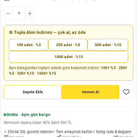
md
risi
Klemens 180C
nsatör
erisi
renç %5 2W
Kılıf
risi
Klemens 90C
atör
risi
enç 1/8w
Kılıf
⚙️ Toplu Alım İndirimi — çok al, az öde
i
satör
risi
enç %1 1/2W
k kapasitör
100 adet · %3
250 adet · %5
500 adet · %10
si
atör
risi
enç %1 1/4W
1000 adet · %15
Aynı kategoriden toplam adede göre kademeli indirim:
100+ %3 · 250+
si
tör
risi
renç 1/2W
ad
iyot
%5 · 500+ %10 · 1000+ %15
si
atör
Serisi
renç 10W
Sepete Ekle
Hemen Al
isi
satör
Serisi
enç 1W
r 1206 Kılıf
 Serisi,45 Serisi
atör
Serisi
renç 20W
 1206 Kılıf - 25 Adet
iyot
Stokta · Aynı gün kargo
Minimum sipariş tutarı: KDV dahil 500 TL
risi
tör
isi
enç 2W
 402 Kılıf
✓ 256-bit SSL güvenli ödeme
✓ Tüm anlaşmalı kartlar
✓ Kolay iade & değişim