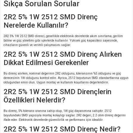
Sıkça Sorulan Sorular
2R2 5% 1W 2512 SMD Direnç
Nerelerde Kullanılır?
2R2 5% 1W 2512 SMD direnci, genellikle elektronik devrelerde akım sınırlama, gerilim
bölme ve güç yönetimi gibi işlevlerde kullanılır. Yüksek güç kapasitesi sayesinde,
cihazların güvenli ve verimli çalışmasını sağlar.
2R2 5% 1W 2512 SMD Direnç Alırken
Dikkat Edilmesi Gerekenler
Bu direnç alırken, nominal değerinin 2R2 olduğunu, toleransının %5 olduğunu ve güç
derecesinin 1W olduğunu kontrol edin. Ayrıca, 2512 boyutunun SMD standartlarına uygun
olduğundan emin olun. Uygun montaj ve kullanım koşullarını değerlendirin.
2R2 5% 1W 2512 SMD Dirençlerin
Özellikleri Nelerdir?
Bu direnç, 5% tolerans oranına sahip olup, 1W güç dayanımına sahiptir. 2512
boyutundaki SMD yapısıyla montaj kolaylığı sağlar. 2R2 değeri, 2.2 ohm direnç değerini
ifade eder. Elektronik devrelerde güvenilirlik ve performans için idealdir.
2R2 5% 1W 2512 SMD Direnç Nedir?