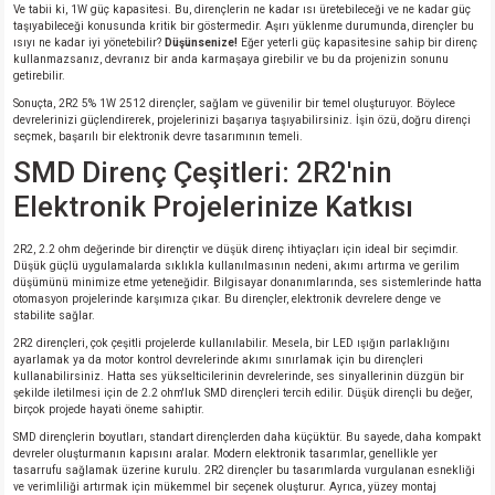
Ve tabii ki, 1W güç kapasitesi. Bu, dirençlerin ne kadar ısı üretebileceği ve ne kadar güç
taşıyabileceği konusunda kritik bir göstermedir. Aşırı yüklenme durumunda, dirençler bu
ısıyı ne kadar iyi yönetebilir?
Düşünsenize!
Eğer yeterli güç kapasitesine sahip bir direnç
isi
kullanmazsanız, devranız bir anda karmaşaya girebilir ve bu da projenizin sonunu
getirebilir.
Sonuçta, 2R2 5% 1W 2512 dirençler, sağlam ve güvenilir bir temel oluşturuyor. Böylece
si
devrelerinizi güçlendirerek, projelerinizi başarıya taşıyabilirsiniz. İşin özü, doğru dirençi
seçmek, başarılı bir elektronik devre tasarımının temeli.
isi
SMD Direnç Çeşitleri: 2R2'nin
Elektronik Projelerinize Katkısı
isi
2R2, 2.2 ohm değerinde bir dirençtir ve düşük direnç ihtiyaçları için ideal bir seçimdir.
Düşük güçlü uygulamalarda sıklıkla kullanılmasının nedeni, akımı artırma ve gerilim
risi
düşümünü minimize etme yeteneğidir. Bilgisayar donanımlarında, ses sistemlerinde hatta
otomasyon projelerinde karşımıza çıkar. Bu dirençler, elektronik devrelere denge ve
stabilite sağlar.
risi
2R2 dirençleri, çok çeşitli projelerde kullanılabilir. Mesela, bir LED ışığın parlaklığını
ayarlamak ya da motor kontrol devrelerinde akımı sınırlamak için bu dirençleri
kullanabilirsiniz. Hatta ses yükselticilerinin devrelerinde, ses sinyallerinin düzgün bir
si
şekilde iletilmesi için de 2.2 ohm'luk SMD dirençleri tercih edilir. Düşük dirençli bu değer,
birçok projede hayati öneme sahiptir.
si
SMD dirençlerin boyutları, standart dirençlerden daha küçüktür. Bu sayede, daha kompakt
devreler oluşturmanın kapısını aralar. Modern elektronik tasarımlar, genellikle yer
tasarrufu sağlamak üzerine kurulu. 2R2 dirençler bu tasarımlarda vurgulanan esnekliği
risi
ve verimliliği artırmak için mükemmel bir seçenek oluşturur. Ayrıca, yüzey montaj