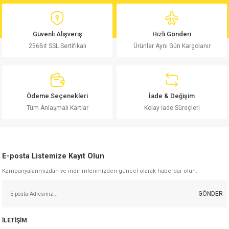
yetersiz gördüğünüz noktaları öneri formunu kullanarak tarafımıza
Yorum Yaz
iletebilirsiniz.
Görüş ve önerileriniz için teşekkür ederiz.
Güvenli Alışveriş
Hızlı Gönderi
256Bit SSL Sertifikalı
Ürünler Aynı Gün Kargolanır
Ürün resmi kalitesiz, bozuk veya görüntülenemiyor.
Ürün açıklamasında eksik bilgiler bulunuyor.
Ürün bilgilerinde hatalar bulunuyor.
Ürün fiyatı diğer sitelerden daha pahalı.
Ödeme Seçenekleri
İade & Değişim
Bu ürüne benzer farklı alternatifler olmalı.
Tüm Anlaşmalı Kartlar
Kolay İade Süreçleri
E-posta Listemize Kayıt Olun
Kampanyalarımızdan ve indirimlerimizden güncel olarak haberdar olun.
Gönder
GÖNDER
İLETİŞİM