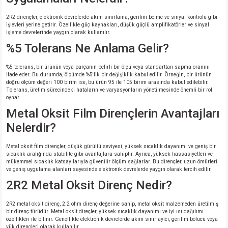
2R2 dirençler, elektronik devrelerde akım sınırlama, gerilim bölme ve sinyal kontrolü gibi
işlevleri yerine getirir. Özellikle güç kaynakları, düşük güçlü amplifikatörler ve sinyal
işleme devrelerinde yaygın olarak kullanılır.
%5 Tolerans Ne Anlama Gelir?
%5 tolerans, bir ürünün veya parçanın belirli bir ölçü veya standarttan sapma oranını
ifade eder. Bu durumda, ölçümde %5'lik bir değişiklik kabul edilir. Örneğin, bir ürünün
doğru ölçüm değeri 100 birim ise, bu ürün 95 ile 105 birim arasında kabul edilebilir.
Tolerans, üretim sürecindeki hataların ve varyasyonların yönetilmesinde önemli bir rol
oynar.
Metal Oksit Film Dirençlerin Avantajları
Nelerdir?
Metal oksit film dirençler, düşük gürültü seviyesi, yüksek sıcaklık dayanımı ve geniş bir
sıcaklık aralığında stabilite gibi avantajlara sahiptir. Ayrıca, yüksek hassasiyetleri ve
mükemmel sıcaklık katsayılarıyla güvenilir ölçüm sağlarlar. Bu dirençler, uzun ömürleri
ve geniş uygulama alanları sayesinde elektronik devrelerde yaygın olarak tercih edilir.
2R2 Metal Oksit Direnç Nedir?
2R2 metal oksit direnç, 2.2 ohm direnç değerine sahip, metal oksit malzemeden üretilmiş
bir direnç türüdür. Metal oksit direçler, yüksek sıcaklık dayanımı ve iyi ısı dağılımı
özellikleri ile bilinir. Genellikle elektronik devrelerde akım sınırlayıcı, gerilim bölücü veya
yük dirençleri olarak kullanılır.