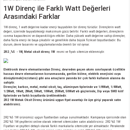
1W Direnç ile Farklı Watt Değerleri
Arasındaki Farklar
1W direnç, 1 watt değerine kadar enerji taşıyabilen bir direnç türüdür. Dirençlerin watt
değeri, üzerinde taşıyabileceği maksimum gücü belirtir. Farklı watt değerleri, dirençlerin
ısınma kapasitesini ve dayanıklılığını etkiler. Daha yüksek watt değerine sahip dirençler,
daha fazla enerji ile başa çıkabilir ve genellikle daha büyük fiziksel boyutlardadır. Bu
durum, devre tasarımı ve uygulamalarında önemli bir rol oynar.
2R2 ,%5 - 1W, Metal oksit direnç 1W
resmi ve fiyatı sitemize eklenmiştir.
Elektronik devre elemanlarından Direnç; devreden geçen akımı sınırlayarak özellikle
hassas devre elemanlarının korunmasında, gerilim bölme, elektrik enerjisini ısıya
dönüştürmek(rezistans) gibi ana amaçların yanında bir çok farklı kullanım alanına da
sahiptir.
Dirençler, karbon, metal, metal-oksit, taş, alüminyum tiplerinde ve 1/8Watt, 1/4Watt,
1/2Watt, 1Watt, 2Watt, 5Watt, 10Watt, 25Watt, 50Watt vb güçlerinde, Dip veya SMD kılıf
tiplerinde ve farklı boyutlarda üretilmektedir.
2R2 1W Metak Oksit Direnç ürününü uygun fiyat avantajı ile üye girişi yaparak satın
alabilirsiniz.
2R2 %5 1W ürünümüz uygun fiyatlardan satışa sunulmaktadır. Kampanya içerisinde olan
2R2 %5 1W çeşitlerini online olarak internet sitemizden satın alabilirsiniz. 2R2 %5 1W
Fiyatları ve çeşitleri detaylı olarak farklı markalarla sitemizde yer almaktadır. Perakende