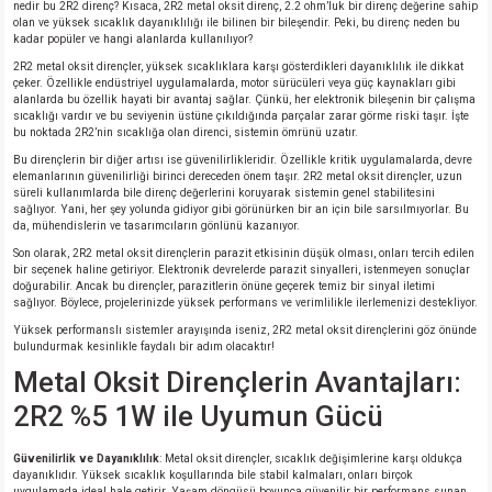
si
ansatör
 Kılıf
nedir bu 2R2 direnç? Kısaca, 2R2 metal oksit direnç, 2.2 ohm’luk bir direnç değerine sahip
olan ve yüksek sıcaklık dayanıklılığı ile bilinen bir bileşendir. Peki, bu direnç neden bu
kadar popüler ve hangi alanlarda kullanılıyor?
si
a Tipi Kondansatör
 Kılıf
2R2 metal oksit dirençler, yüksek sıcaklıklara karşı gösterdikleri dayanıklılık ile dikkat
çeker. Özellikle endüstriyel uygulamalarda, motor sürücüleri veya güç kaynakları gibi
alanlarda bu özellik hayati bir avantaj sağlar. Çünkü, her elektronik bileşenin bir çalışma
risi
Tipi Kondansatör
 Kılıf
sıcaklığı vardır ve bu seviyenin üstüne çıkıldığında parçalar zarar görme riski taşır. İşte
bu noktada 2R2’nin sıcaklığa olan direnci, sistemin ömrünü uzatır.
Bu dirençlerin bir diğer artısı ise güvenilirlikleridir. Özellikle kritik uygulamalarda, devre
si
nsatör
 Kılıf
elemanlarının güvenilirliği birinci dereceden önem taşır. 2R2 metal oksit dirençler, uzun
süreli kullanımlarda bile direnç değerlerini koruyarak sistemin genel stabilitesini
sağlıyor. Yani, her şey yolunda gidiyor gibi görünürken bir an için bile sarsılmıyorlar. Bu
si
r 1206 Kılıf
Kılıf
da, mühendislerin ve tasarımcıların gönlünü kazanıyor.
Son olarak, 2R2 metal oksit dirençlerin parazit etkisinin düşük olması, onları tercih edilen
bir seçenek haline getiriyor. Elektronik devrelerde parazit sinyalleri, istenmeyen sonuçlar
si
 402 Kılıf
Kılıf
doğurabilir. Ancak bu dirençler, parazitlerin önüne geçerek temiz bir sinyal iletimi
sağlıyor. Böylece, projelerinizde yüksek performans ve verimlilikle ilerlemenizi destekliyor.
isi
 603 Kılıf
Kılıf
Yüksek performanslı sistemler arayışında iseniz, 2R2 metal oksit dirençlerini göz önünde
bulundurmak kesinlikle faydalı bir adım olacaktır!
Metal Oksit Dirençlerin Avantajları:
si
 805 Kılıf
5W
2R2 %5 1W ile Uyumun Gücü
isi
nsatör
W
Güvenilirlik ve Dayanıklılık
: Metal oksit dirençler, sıcaklık değişimlerine karşı oldukça
dayanıklıdır. Yüksek sıcaklık koşullarında bile stabil kalmaları, onları birçok
si
atör
W
uygulamada ideal hale getirir. Yaşam döngüsü boyunca güvenilir bir performans sunan