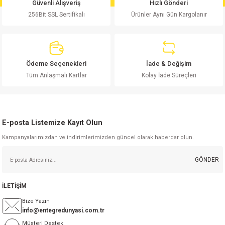
Güvenli Alışveriş
Hızlı Gönderi
Ürün fiyatı diğer sitelerden daha pahalı.
256Bit SSL Sertifikalı
Ürünler Aynı Gün Kargolanır
Bu ürüne benzer farklı alternatifler olmalı.
Ödeme Seçenekleri
İade & Değişim
Tüm Anlaşmalı Kartlar
Kolay İade Süreçleri
Gönder
E-posta Listemize Kayıt Olun
Kampanyalarımızdan ve indirimlerimizden güncel olarak haberdar olun.
GÖNDER
İLETİŞİM
Bize Yazın
info@entegredunyasi.com.tr
Müşteri Destek