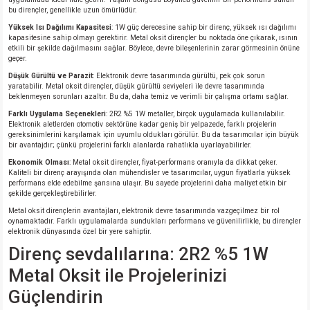
bu dirençler, genellikle uzun ömürlüdür.
Yüksek Isı Dağılımı Kapasitesi
: 1W güç derecesine sahip bir direnç, yüksek ısı dağılımı
isi
kapasitesine sahip olmayı gerektirir. Metal oksit dirençler bu noktada öne çıkarak, ısının
etkili bir şekilde dağılmasını sağlar. Böylece, devre bileşenlerinin zarar görmesinin önüne
geçer.
si
Düşük Gürültü ve Parazit
: Elektronik devre tasarımında gürültü, pek çok sorun
yaratabilir. Metal oksit dirençler, düşük gürültü seviyeleri ile devre tasarımında
beklenmeyen sorunları azaltır. Bu da, daha temiz ve verimli bir çalışma ortamı sağlar.
isi
Farklı Uygulama Seçenekleri
: 2R2 %5 1W metaller, birçok uygulamada kullanılabilir.
Elektronik aletlerden otomotiv sektörüne kadar geniş bir yelpazede, farklı projelerin
isi
gereksinimlerini karşılamak için uyumlu oldukları görülür. Bu da tasarımcılar için büyük
bir avantajdır; çünkü projelerini farklı alanlarda rahatlıkla uyarlayabilirler.
Ekonomik Olması
: Metal oksit dirençler, fiyat-performans oranıyla da dikkat çeker.
risi
Kaliteli bir direnç arayışında olan mühendisler ve tasarımcılar, uygun fiyatlarla yüksek
performans elde edebilme şansına ulaşır. Bu sayede projelerini daha maliyet etkin bir
şekilde gerçekleştirebilirler.
risi
Metal oksit dirençlerin avantajları, elektronik devre tasarımında vazgeçilmez bir rol
oynamaktadır. Farklı uygulamalarda sundukları performans ve güvenilirlikle, bu dirençler
elektronik dünyasında özel bir yere sahiptir.
si
Direnç sevdalılarına: 2R2 %5 1W
Metal Oksit ile Projelerinizi
si
Güçlendirin
risi