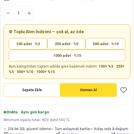
md
risi
Klemens 180C
nsatör
erisi
renç %5 2W
Kılıf
risi
Klemens 90C
atör
risi
enç 1/8w
Kılıf
⚙️ Toplu Alım İndirimi — çok al, az öde
i
satör
risi
enç %1 1/2W
k kapasitör
100 adet · %3
250 adet · %5
500 adet · %10
si
atör
risi
enç %1 1/4W
1000 adet · %15
Aynı kategoriden toplam adede göre kademeli indirim:
100+ %3 · 250+
si
tör
risi
renç 1/2W
ad
iyot
%5 · 500+ %10 · 1000+ %15
si
atör
Serisi
renç 10W
Sepete Ekle
Hemen Al
isi
satör
Serisi
enç 1W
r 1206 Kılıf
 Serisi,45 Serisi
atör
Serisi
renç 20W
 1206 Kılıf - 25 Adet
iyot
Stokta · Aynı gün kargo
Minimum sipariş tutarı: KDV dahil 500 TL
risi
tör
isi
enç 2W
 402 Kılıf
✓ 256-bit SSL güvenli ödeme
✓ Tüm anlaşmalı kartlar
✓ Kolay iade & değişim