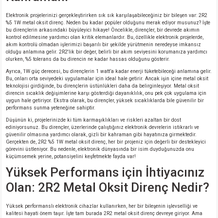
si
nsatörler
ç 25W
od
Elektronik projelerinizi gerçekleştirirken sık sık karşılaşabileceğiniz bir bileşen var: 2R2
%5 1W metal oksit direnç. Neden bu kadar popüler olduğunu merak ediyor musunuz? İşte
ndansatör
ç 3W
ç
bu dirençlerin arkasındaki büyüleyici hikaye! Öncelikle, dirençler, bir devrede akımın
kontrol edilmesine yardımcı olan kritik elemanlardır. Bu, özellikle elektronik projelerde,
akım kontrolü olmadan işlerimizi başarılı bir şekilde yürütmenin neredeyse imkansız
olduğu anlamına gelir. 2R2'lik bir değer, belirli bir akım seviyesini korumanıza yardımcı
ver
d Kondansatörler
ç 4W
olurken, %5 tolerans da bu direncin ne kadar hassas olduğunu gösterir.
Ayrıca, 1W güç derecesi, bu dirençlerin 1 watt’a kadar enerji tüketebileceği anlamına gelir.
si
ansatör
ç 6W
Bu, onları orta seviyedeki uygulamalar için ideal hale getirir. Ancak işin içine metal oksit
teknolojisi girdiğinde, bu dirençlerin üstünlükleri daha da belirginleşiyor. Metal oksit
direncin sıcaklık değişimlerine karşı gösterdiği dayanıklılık, onu pek çok uygulama için
uygun hale getiriyor. Ekstra olarak, bu dirençler, yüksek sıcaklıklarda bile güvenilir bir
si
Kondansatör
ç 7W
d
performans sunma yeteneğine sahiptir.
Düşünün ki, projelerinizde ki tüm karmaşıklıkları ve riskleri azaltan bir dost
isi
ansatör
ç 8W
ediniyorsunuz. Bu dirençler, üzerlerinde çalıştığınız elektronik devrelerin istikrarlı ve
güvenilir olmasına yardımcı olarak, gizli bir kahraman gibi hayatınıza girmektedir.
Gerçekten de, 2R2 %5 1W metal oksit direnç, her bir projeniz için değerli bir destekleyici
si
ster AXİAL Kondansatör
ç 9W
görevini üstleniyor. Bu nedenle, elektronik dünyasında bir isim duyduğunuzda onu
küçümsemek yerine, potansiyelini keşfetmekte fayda var!
Yüksek Performans için İhtiyacınız
risi
ndansatörler
Olan: 2R2 Metal Oksit Direnç Nedir?
isi
atör
Yüksek performanslı elektronik cihazlar kullanırken, her bir bileşenin işlevselliği ve
kalitesi hayati önem taşır. İşte tam burada 2R2 metal oksit direnç devreye giriyor. Ama