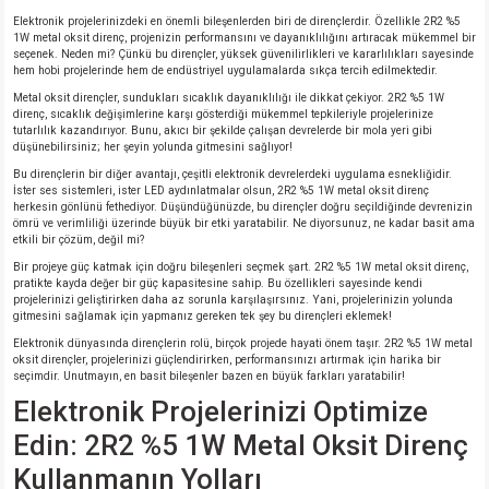
Elektronik projelerinizdeki en önemli bileşenlerden biri de dirençlerdir. Özellikle 2R2 %5
1W metal oksit direnç, projenizin performansını ve dayanıklılığını artıracak mükemmel bir
isi
seçenek. Neden mi? Çünkü bu dirençler, yüksek güvenilirlikleri ve kararlılıkları sayesinde
hem hobi projelerinde hem de endüstriyel uygulamalarda sıkça tercih edilmektedir.
erisi
Metal oksit dirençler, sundukları sıcaklık dayanıklılığı ile dikkat çekiyor. 2R2 %5 1W
direnç, sıcaklık değişimlerine karşı gösterdiği mükemmel tepkileriyle projelerinize
tutarlılık kazandırıyor. Bunu, akıcı bir şekilde çalışan devrelerde bir mola yeri gibi
düşünebilirsiniz; her şeyin yolunda gitmesini sağlıyor!
releri
Bu dirençlerin bir diğer avantajı, çeşitli elektronik devrelerdeki uygulama esnekliğidir.
İster ses sistemleri, ister LED aydınlatmalar olsun, 2R2 %5 1W metal oksit direnç
P MARKA)
herkesin gönlünü fethediyor. Düşündüğünüzde, bu dirençler doğru seçildiğinde devrenizin
ömrü ve verimliliği üzerinde büyük bir etki yaratabilir. Ne diyorsunuz, ne kadar basit ama
etkili bir çözüm, değil mi?
Bir projeye güç katmak için doğru bileşenleri seçmek şart. 2R2 %5 1W metal oksit direnç,
pratikte kayda değer bir güç kapasitesine sahip. Bu özellikleri sayesinde kendi
projelerinizi geliştirirken daha az sorunla karşılaşırsınız. Yani, projelerinizin yolunda
gitmesini sağlamak için yapmanız gereken tek şey bu dirençleri eklemek!
Elektronik dünyasında dirençlerin rolü, birçok projede hayati önem taşır. 2R2 %5 1W metal
oksit dirençler, projelerinizi güçlendirirken, performansınızı artırmak için harika bir
seçimdir. Unutmayın, en basit bileşenler bazen en büyük farkları yaratabilir!
Elektronik Projelerinizi Optimize
Edin: 2R2 %5 1W Metal Oksit Direnç
Kullanmanın Yolları