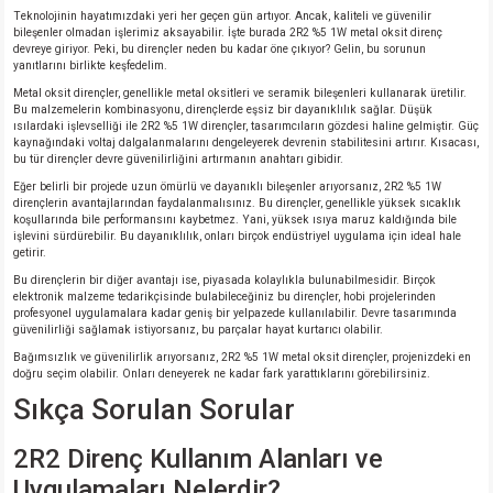
Teknolojinin hayatımızdaki yeri her geçen gün artıyor. Ancak, kaliteli ve güvenilir
bileşenler olmadan işlerimiz aksayabilir. İşte burada 2R2 %5 1W metal oksit direnç
devreye giriyor. Peki, bu dirençler neden bu kadar öne çıkıyor? Gelin, bu sorunun
yanıtlarını birlikte keşfedelim.
Metal oksit dirençler, genellikle metal oksitleri ve seramik bileşenleri kullanarak üretilir.
Bu malzemelerin kombinasyonu, dirençlerde eşsiz bir dayanıklılık sağlar. Düşük
ısılardaki işlevselliği ile 2R2 %5 1W dirençler, tasarımcıların gözdesi haline gelmiştir. Güç
kaynağındaki voltaj dalgalanmalarını dengeleyerek devrenin stabilitesini artırır. Kısacası,
bu tür dirençler devre güvenilirliğini artırmanın anahtarı gibidir.
Eğer belirli bir projede uzun ömürlü ve dayanıklı bileşenler arıyorsanız, 2R2 %5 1W
dirençlerin avantajlarından faydalanmalısınız. Bu dirençler, genellikle yüksek sıcaklık
koşullarında bile performansını kaybetmez. Yani, yüksek ısıya maruz kaldığında bile
işlevini sürdürebilir. Bu dayanıklılık, onları birçok endüstriyel uygulama için ideal hale
getirir.
Bu dirençlerin bir diğer avantajı ise, piyasada kolaylıkla bulunabilmesidir. Birçok
elektronik malzeme tedarikçisinde bulabileceğiniz bu dirençler, hobi projelerinden
profesyonel uygulamalara kadar geniş bir yelpazede kullanılabilir. Devre tasarımında
güvenilirliği sağlamak istiyorsanız, bu parçalar hayat kurtarıcı olabilir.
Bağımsızlık ve güvenilirlik arıyorsanız, 2R2 %5 1W metal oksit dirençler, projenizdeki en
doğru seçim olabilir. Onları deneyerek ne kadar fark yarattıklarını görebilirsiniz.
Sıkça Sorulan Sorular
2R2 Direnç Kullanım Alanları ve
Uygulamaları Nelerdir?