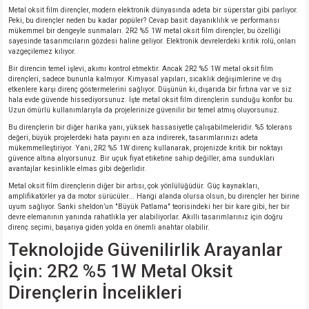
Metal oksit film dirençler, modern elektronik dünyasında adeta bir süperstar gibi parlıyor.
Peki, bu dirençler neden bu kadar popüler? Cevap basit: dayanıklılık ve performansı
mükemmel bir dengeyle sunmaları. 2R2 %5 1W metal oksit film dirençler, bu özelliği
sayesinde tasarımcıların gözdesi haline geliyor. Elektronik devrelerdeki kritik rolü, onları
vazgeçilemez kılıyor.
Bir direncin temel işlevi, akımı kontrol etmektir. Ancak 2R2 %5 1W metal oksit film
dirençleri, sadece bununla kalmıyor. Kimyasal yapıları, sıcaklık değişimlerine ve dış
etkenlere karşı direnç göstermelerini sağlıyor. Düşünün ki, dışarıda bir fırtına var ve siz
hala evde güvende hissediyorsunuz. İşte metal oksit film dirençlerin sunduğu konfor bu.
Uzun ömürlü kullanımlarıyla da projelerinize güvenilir bir temel atmış oluyorsunuz.
Bu dirençlerin bir diğer harika yanı, yüksek hassasiyetle çalışabilmeleridir. %5 tolerans
değeri, büyük projelerdeki hata payını en aza indirerek, tasarımlarınızı adeta
mükemmelleştiriyor. Yani, 2R2 %5 1W direnç kullanarak, projenizde kritik bir noktayı
güvence altına alıyorsunuz. Bir uçuk fiyat etiketine sahip değiller, ama sundukları
avantajlar kesinlikle elmas gibi değerlidir.
Metal oksit film dirençlerin diğer bir artısı, çok yönlülüğüdür. Güç kaynakları,
amplifikatörler ya da motor sürücüler... Hangi alanda olursa olsun, bu dirençler her birine
uyum sağlıyor. Sanki sheldon’un "Büyük Patlama" teorisindeki her bir kare gibi, her bir
devre elemanının yanında rahatlıkla yer alabiliyorlar. Akıllı tasarımlarınız için doğru
direnç seçimi, başarıya giden yolda en önemli anahtar olabilir.
Teknolojide Güvenilirlik Arayanlar
İçin: 2R2 %5 1W Metal Oksit
Dirençlerin İncelikleri