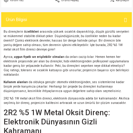
Yorum Yaz
Ürünü Paylaş
Karşılaştır
si
atör
Serisi
enç 3W
 603 Kılıf
Ürün Bilgisi
si
satör
erisi
enç 4W
 603 Kılıf - 25 Adet
Bu dirençlerin
özellikleri
arasında yüksek sıcaklık dayanıklılığı, düşük gürültü seviyeleri
4 Serisi,27 Serisi,93 Serisi
atör
Serisi
enç 5W
 805 Kılıf
ve mükemmel stabilite dikkat çeker. Düşündüğünüzde, bu özellikler neden bu kadar
önemli? Çünkü elektronik devreler, hassas bir denge halinde çalışır. Bir direncin bile
yanlış değere sahip olması, tüm devrenin işlevini etkileyebilir. İşte burada, 2R2 %5 1W
tör
 Serisi
ç 10W
 805 Kılıf - 25 Adet
metal oksit film direnci devreye girer!
Ayrıca,
uygun fiyatlı ve erişilebilir olmaları
da onları cazip kılar. Hemen hemen her
elektronik projesinde yer alan bu dirençler, hobi elektroniğinden profesyonel uygulamalara
erisi
atör
erisi
ç 11W
d
kadar geniş bir yelpazede kullanılır. Peki, bu dirençleri seçerken neye dikkat etmeliyiz?
Güç ratingi, tolerans ve sıcaklık katsayısı gibi unsurlar, projenizin başarısı için belirleyici
noktalardır.
isi
satör
ç 13W
Kullanım alanları
da oldukça geniştir: otomotiv elektroniğinden, ses sistemlerine kadar
birçok yerde karşımıza çıkarlar. Herhangi bir projede bu dirençleri kullanmayı
düşünüyorsanız, kesinlikle ihtiyaçlarınıza uygun değerlere sahip olanı seçmelisiniz.
isi
atör
ç 14W
2R2 %5 1W metal oksit film direnci, elektronik dünyasında adeta bir kahramandır. Akıllıca
seçilmiş bir direnç, projenizin kalitesini artıracak ve uzun ömürlü bir çözüm sunacaktır.
i
satör
ç 15W
2R2 %5 1W Metal Oksit Direnç:
Elektronik Dünyasının Gizli
isi
atör
ç 17W
iyot
Kahramanı