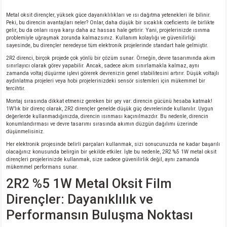
Metal oksit dirençler, yüksek güce dayanıklılıkları ve ısı dağıtma yetenekleri ile bilinir.
Peki, bu direncin avantajları neler? Onlar, daha düşük bir sıcaklık coeficients ile birlikte
gelir, bu da onları ısıya karşı daha az hassas hale getirir. Yani, projelerinizde ısınma
problemiyle uğraşmak zorunda kalmazsınız. Kullanım kolaylığı ve güvenilirliği
sayesinde, bu dirençler neredeyse tüm elektronik projelerinde standart hale gelmiştir.
2R2 direnci, birçok projede çok yönlü bir çözüm sunar. Örneğin, devre tasarımında akım
sınırlayıcı olarak görev yapabilir. Ancak, sadece akım sınırlamakla kalmaz, aynı
zamanda voltaj düşürme işlevi görerek devrenizin genel stabilitesini artırır. Düşük voltajlı
aydınlatma projeleri veya hobi projelerinizdeki sensör sistemleri için mükemmel bir
tercihtir.
Montaj sırasında dikkat etmeniz gereken bir şey var: direncin gücünü hesaba katmak!
1W’lık bir direnç olarak, 2R2 dirençler genelde düşük güç devrelerinde kullanılır. Uygun
değerlerde kullanmadığınızda, direncin ısınması kaçınılmazdır. Bu nedenle, direncin
konumlandırması ve devre tasarımı sırasında akımın düzgün dağılımı üzerinde
düşünmelisiniz.
Her elektronik projesinde belirli parçaları kullanmak, sizi sonucunuzda ne kadar başarılı
olacağınız konusunda belirgin bir şekilde etkiler. İşte bu nedenle, 2R2 %5 1W metal oksit
dirençleri projelerinizde kullanmak, size sadece güvenilirlik değil, aynı zamanda
mükemmel performans sunar.
2R2 %5 1W Metal Oksit Film
Dirençler: Dayanıklılık ve
Performansın Buluşma Noktası