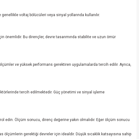
nellikle voltaj bölücüleri veya sinyal yollarında kullanılır.
i için önemlidir. Bu dirençler, devre tasarımında stabilite ve uzun ömür
ir ölçümler ve yüksek performans gerektiren uygulamalarda tercih edilir. Ayrıca,
ektörlerinde tercih edilmektedir. Güç yönetimi ve sinyal işleme
ntrol edin. Ölçüm sonucu, direnç değerine yakın olmalıdır. Eğer ölçüm sonucu
sas ölçümlerin gerektiği devreler için idealdir. Düşük sıcaklık katsayısına sahip