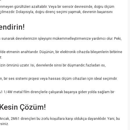
istenmeyen gürültüleri azaltabilir. Veya bir sensör devresinde, doğru ölçüm
ilmezdir. Dolayısıyla, doğru direnç seçimi yapmak, devrenin başarısını
endirin!
s sunarak devrelerinizin işleyişini mükemmelleştirmenize yardımcı olur. Peki,
de etmenin anahtarıdır. Düşünün, bir elektronik cihazda bileşenlerin birbirine
z.
zin ömrünü uzatır. Isı, devrelerde sinsi bir düşmandır; fazladan ısı,
 bir ses sistemi projesi veya hassas ölçüm cihazları için ideal seçimdir.
 %1 1/4W metal film dirençlerle çalışarak başarıya giden yolda sağlam bir
i Kesin Çözüm!
 Ancak, 2M61 dirençleri bu zorlu koşullara karşı oldukça dayanıklıdır. Yani, bu
siniz.