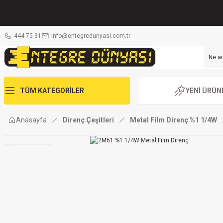
444 75 31
info@entegredunyasi.com.tr
TÜM KATEGORİLER
YENİ ÜRÜN
Anasayfa
Direnç Çeşitleri
Metal Film Direnç %1 1/4W