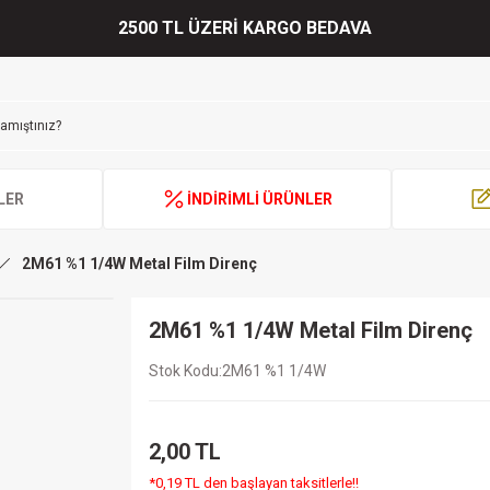
2500 TL ÜZERİ KARGO BEDAVA
LER
İNDİRİMLİ ÜRÜNLER
2M61 %1 1/4W Metal Film Direnç
2M61 %1 1/4W Metal Film Direnç
Stok Kodu
2M61 %1 1/4W
2,00 TL
*0,19 TL den başlayan taksitlerle!!