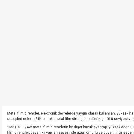
Metal film dirençler, elektronik devrelerde yaygın olarak kullanılan, yüksek ha
sebepleri nelerdir? İlk olarak, metal film dirençlerin düşük gürültü seviyesi v
2M61 %1 1/4W metal film dirençlerin bir diğer büyük avantajı, yüksek doğruluk 
film dirençler; dayanıklı yapıları sayesinde uzun ömürlü ve güvenilir bir seç