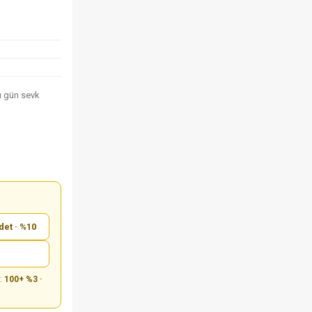
nı gün sevk
det · %10
m:
100+ %3 ·