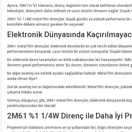
Ayrıca, 2M61’in %1 toleransı, direnç değerinin tam olarak belirlenen standarda 
teknolojisi, dirençlerin daha istikrarlı ve uzun ömürlü olmasını sağlar. Düşük 
2M61 %1 1/4W metal film dirençler, düşük gürültü ve yüksek performansı bir ara
kesinlikle dikkate almanız gereken bir seçenek!
Elektronik Dünyasında Kaçırılmayaca
2M61 metal film dirençler, elektronik devrelerde en çok tercih edilen bileşenle
performanslarını koruyarak, uzun ömürlü bir çözüm sunuyorlar. Düşük tolerans o
Bir elektronik devre tasarlarken en kritik noktalarından biri hassasiyettir. 2
devrenin genel performansını artırır. Bu durum, donanım sorunlarının önüne ge
Bir diğer avantaj ise estetik açıdan sağladıkları katkıdır. Metal film dirençle
arada olmaz diye?
Son bir avantaj ise ısı dağıtımındaki etkinlikleridir. Metal film dirençler, yükse
çalışma imkânı sunar.
Görmüş olduğunuz gibi, 2M61 metal film dirençler, elektronik dünyasında kaçırı
yardımcılarınızdan biri olacak!
2M61 %1 1/4W Direnç ile Daha İyi Prot
Projelerinizin kalitesini artırmanın en iyi yollarından biri, doğru dirençleri s