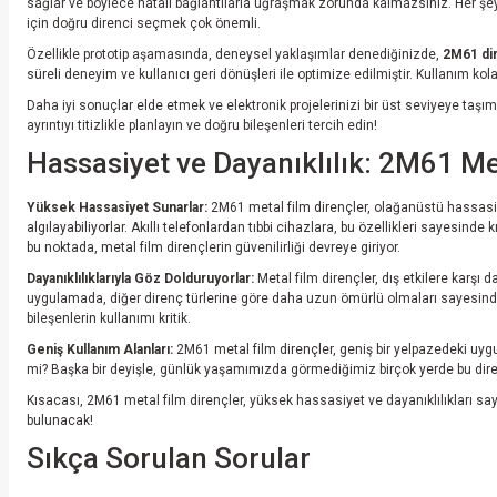
sağlar ve böylece hatalı bağlantılarla uğraşmak zorunda kalmazsınız. Her şey pl
için doğru direnci seçmek çok önemli.
Özellikle prototip aşamasında, deneysel yaklaşımlar denediğinizde,
2M61 di
süreli deneyim ve kullanıcı geri dönüşleri ile optimize edilmiştir. Kullanım 
Daha iyi sonuçlar elde etmek ve elektronik projelerinizi bir üst seviyeye taşı
ayrıntıyı titizlikle planlayın ve doğru bileşenleri tercih edin!
Hassasiyet ve Dayanıklılık: 2M61 Met
Yüksek Hassasiyet Sunarlar:
2M61 metal film dirençler, olağanüstü hassasiyetl
algılayabiliyorlar. Akıllı telefonlardan tıbbi cihazlara, bu özellikleri sayesinde 
bu noktada, metal film dirençlerin güvenilirliği devreye giriyor.
Dayanıklılıklarıyla Göz Dolduruyorlar:
Metal film dirençler, dış etkilere karşı 
uygulamada, diğer direnç türlerine göre daha uzun ömürlü olmaları sayesinde t
bileşenlerin kullanımı kritik.
Geniş Kullanım Alanları:
2M61 metal film dirençler, geniş bir yelpazedeki uygu
mi? Başka bir deyişle, günlük yaşamımızda görmediğimiz birçok yerde bu dirençle
Kısacası, 2M61 metal film dirençler, yüksek hassasiyet ve dayanıklılıkları sa
bulunacak!
Sıkça Sorulan Sorular