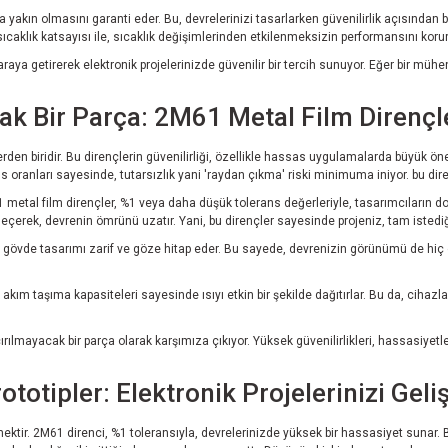
yakın olmasını garanti eder. Bu, devrelerinizi tasarlarken güvenilirlik açısından büy
sıcaklık katsayısı ile, sıcaklık değişimlerinden etkilenmeksizin performansını koru
ya getirerek elektronik projelerinizde güvenilir bir tercih sunuyor. Eğer bir mühen
k Bir Parça: 2M61 Metal Film Dirençle
rden biridir. Bu dirençlerin güvenilirliği, özellikle hassas uygulamalarda büyük önem
ranları sayesinde, tutarsızlık yani 'raydan çıkma' riski minimuma iniyor. bu direnç
M61 metal film dirençler, %1 veya daha düşük tolerans değerleriyle, tasarımcıların 
çerek, devrenin ömrünü uzatır. Yani, bu dirençler sayesinde projeniz, tam istediği
rin gövde tasarımı zarif ve göze hitap eder. Bu sayede, devrenizin görünümü de hiç o
k akım taşıma kapasiteleri sayesinde ısıyı etkin bir şekilde dağıtırlar. Bu da, cihazla
lmayacak bir parça olarak karşımıza çıkıyor. Yüksek güvenilirlikleri, hassasiyetler
otipler: Elektronik Projelerinizi Geliş
eçmektir. 2M61 direnci, %1 toleransıyla, devrelerinizde yüksek bir hassasiyet sunar. 