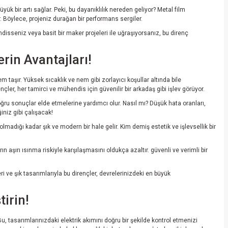
ük bir artı sağlar. Peki, bu dayanıklılık nereden geliyor? Metal film
r. Böylece, projeniz durağan bir performans sergiler.
disseniz veya basit bir maker projeleri ile uğraşıyorsanız, bu direnç
rin Avantajları!
 taşır. Yüksek sıcaklık ve nem gibi zorlayıcı koşullar altında bile
ler, her tamirci ve mühendis için güvenilir bir arkadaş gibi işlev görüyor.
doğru sonuçlar elde etmelerine yardımcı olur. Nasıl mı? Düşük hata oranları,
niz gibi çalışacak!
lmadığı kadar şık ve modern bir hale gelir. Kim demiş estetik ve işlevsellik bir
rın aşırı ısınma riskiyle karşılaşmasını oldukça azaltır. güvenli ve verimli bir
i ve şık tasarımlarıyla bu dirençler, devrelerinizdeki en büyük
tirin!
Bu, tasarımlarınızdaki elektrik akımını doğru bir şekilde kontrol etmenizi