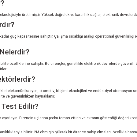
r?
ojisiyle üretilmiştir. Yüksek doğruluk ve kararlılık sağlar, elektronik devrelerde ge
rdır?
'a kadar güç kapasitesine sahiptir. Çalışma sıcaklığı aralığı operational güvenilirliğ
 Nelerdir?
bilite özelliklerine sahiptir. Bu dirençler, genellikle elektronik devrelerde güvenil
rler.
ktörlerdir?
ellikle telekomünikasyon, otomotiv, bilişim teknolojileri ve endüstriyel otomasyon s
ite ve güvenilirlikten kaynaklanır.
Test Edilir?
 ayarlayın. Direncin uçlarına probu temas ettirin ve ekranın gösterdiği değeri ko
anıklılıklarıyla bilinir. 2M ohm gibi yüksek bir dirence sahip olmaları, özellikle has