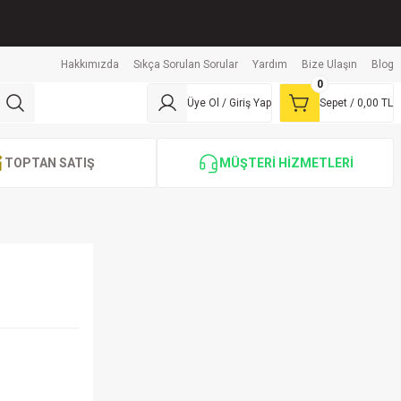
Hakkımızda
Sıkça Sorulan Sorular
Yardım
Bize Ulaşın
Blog
0
Üye Ol / Giriş Yap
Sepet /
0,00 TL
TOPTAN SATIŞ
MÜŞTERİ HİZMETLERİ