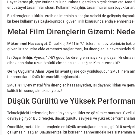
Hayat karmaşık, göz önünde bulundurulması gereken birçok detay var. Ama 2M61 
endüstriyel tasarımlar olsun. Kullanım kolaylığı, tasarımcılar için büyük bir art
Bu dirençlerin sıklıkla tercih edilmesinin bir başka sebebi de gelişmiş dayanıklıl
bir kere kullanmaya başladığınızda, güvenilirlik konusunda endişelenmenize 
Metal Film Dirençlerin Gizemi: Ned
Mükemmel Hassasiyet
: Öncelikle, 2M61’in %1 toleransı, devrelerinizin bekl
güvenilir sonuçlar elde etmemizi sağlar. Yani, bu dirençler ile devrenizdeki dü
Isı Dayanıklılığı
: Ayrıca, 1/4W gücü, bu dirençlerin ısıya karşı dayanıklı olma
cihazların daha uzun ömürlü olmasına katkı sağlar. Kim istemez ki?
Geniş Uygulama Alanı
: Diğer bir avantajı ise çok yönlülüğüdür. 2M61, hem ama
tasarımcılara büyük bir esneklik sağlamaktadır.
2M61 %1 1/4W metal film dirençler, hassasiyetleri, ısı dayanıklılıkları ve gen
kaliteli bir sonuç almak istiyoruz!
Düşük Gürültü ve Yüksek Performan
Teknolojideki ilerlemeler, her gün yeni yenilikler ve çözümler sunuyor. Özelli
devreye giriyor. Bu dirençler, düşük gürültü seviyesi ve yüksek performansları
Öncelikle, metal film dirençlerin en büyük avantajlarından biri, gürültü seviye
çalışmasını sağlar. Düşünsenize, bir konserin sahnesindeki ses sisteminin netli