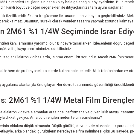
dirençleri ile işlerinizin daha kolay hale geleceğini söyleyebilirim. Bu dirençler,
ıdır. Farklı boyut ve değer seçenekleri ile ihtiyaçlarınıza tam uyum sağlarlar.
ık özellikleridir. Ekstra bir güvence ile tasarımlarınızı hayata geçirebilirsiniz. Meka
gerek kalmaz. Düşünün, sürekli olarak yeniden tasarım yapmak zorunda kalmayacak o
en 2M61 %1 1/4W Seçiminde Israr Edi
entileri karşılamasına yardımcı olur. Bir devre tasarlarken, bileşenlerin doğru değ
şük voltaj kayıplarını minimize edebilirsiniz.
sını sağlar. Elektronik cihazlarda, ısınma önemli bir sorundur. Ancak 2M61’nin tas
tör hem de profesyonel projelerde kullanılabilmektedir. Akıllı telefonlardan ev ot
iş uygulama alanlarıyla öne çıkıyor. Her devre tasarımında güvenilirliği önceliklen
s: 2M61 %1 1/4W Metal Film Dirençler
kle elektronik devre elemanları arasında, performans ve güvenilirlik arayışı, tasar
yla dikkat çekiyor. Ama bu dirençleri neden tercih etmelisiniz?
lerinin oldukça düşük olmasıdır. Düşük gürültü, devrenizde oluşabilecek parazitleri
ğiyle, arka plandaki gürültülerin neredeyse sıfıra indirilmesi gibi! Bu sayede, proj