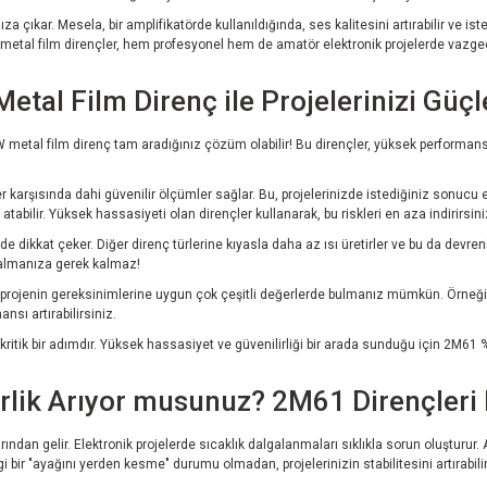
za çıkar. Mesela, bir amplifikatörde kullanıldığında, ses kalitesini artırabilir ve 
 metal film dirençler, hem profesyonel hem de amatör elektronik projelerde vazgeç
al Film Direnç ile Projelerinizi Güçl
W metal film direnç tam aradığınız çözüm olabilir! Bu dirençler, yüksek performan
karşısında dahi güvenilir ölçümler sağlar. Bu, projelerinizde istediğiniz sonucu el
tabilir. Yüksek hassasiyeti olan dirençler kullanarak, bu riskleri en aza indirirsini
e dikkat çeker. Diğer direnç türlerine kıyasla daha az ısı üretirler ve bu da devreni
e almanıza gerek kalmaz!
projenin gereksinimlerine uygun çok çeşitli değerlerde bulmanız mümkün. Örneğin,
sı artırabilirsiniz.
kritik bir adımdır. Yüksek hassasiyet ve güvenilirliği bir arada sunduğu için 2M61
lirlik Arıyor musunuz? 2M61 Dirençler
ından gelir. Elektronik projelerde sıcaklık dalgalanmaları sıklıkla sorun oluşturur.
 bir "ayağını yerden kesme" durumu olmadan, projelerinizin stabilitesini artırabilir