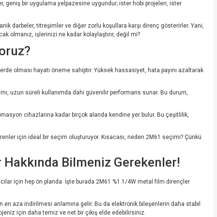
 geniş bir uygulama yelpazesine uygundur; ister hobi projeleri, ister
nik darbeler, titreşimler ve diğer zorlu koşullara karşı direnç gösterirler. Yani,
lmanız, işlerinizi ne kadar kolaylaştırır, değil mi?
yoruz?
erlerde olması hayati öneme sahiptir. Yüksek hassasiyet, hata payını azaltarak
arımı, uzun süreli kullanımda dahi güvenilir performans sunar. Bu durum,
omasyon cihazlarına kadar birçok alanda kendine yer bulur. Bu çeşitlilik,
direnler için ideal bir seçim oluşturuyor. Kısacası, neden 2M61 seçimi? Çünkü
 Hakkında Bilmeniz Gerekenler!
ımcılar için hep ön planda. İşte burada 2M61 %1 1/4W metal film dirençler
n en aza indirilmesi anlamına gelir. Bu da elektronik bileşenlerin daha stabil
eniz için daha temiz ve net bir çıkış elde edebilirsiniz.