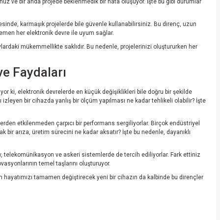
unuz ve bir anda projede beklenmedik bir hata oluşuyor. İşte bu gibi durumlar
inde, karmaşık projelerde bile güvenle kullanabilirsiniz. Bu direnç, uzun
hemen her elektronik devre ile uyum sağlar.
ylardaki mükemmellikte saklıdır. Bu nedenle, projelerinizi oluştururken her
ve Faydaları
r ki, elektronik devrelerde en küçük değişiklikleri bile doğru bir şekilde
nı izleyen bir cihazda yanlış bir ölçüm yapılması ne kadar tehlikeli olabilir? İşte
rlerden etkilenmeden çarpıcı bir performans sergiliyorlar. Birçok endüstriyel
bir arıza, üretim sürecini ne kadar aksatır? İşte bu nedenle, dayanıklı
 telekomünikasyon ve askeri sistemlerde de tercih ediliyorlar. Fark ettiniz
ovasyonlarının temel taşlarını oluşturuyor.
ün hayatımızı tamamen değiştirecek yeni bir cihazın da kalbinde bu dirençler