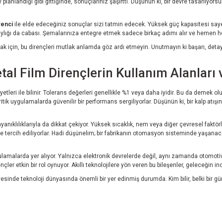
anlandığı gibi gittiğinde, sonuçlarınız şaşırttı. Düşünün ki, bir devre tasarlıyors
renci
ile elde edeceğiniz sonuçlar sizi tatmin edecek. Yüksek güç kapasitesi sayes
kolaylığı da cabası. Şemalarınıza entegre etmek sadece birkaç adımı alır ve hemen 
mak için, bu dirençleri mutlak anlamda göz ardı etmeyin. Unutmayın ki başarı, deta
al Film Dirençlerin Kullanım Alanları 
eri ile bilinir. Tolerans değerleri genellikle %1 veya daha iyidir. Bu da demek oluyo
kritik uygulamalarda güvenilir bir performans sergiliyorlar. Düşünün ki, bir kalp atışı
dayanıklılıklarıyla da dikkat çekiyor. Yüksek sıcaklık, nem veya diğer çevresel faktö
ercih ediliyorlar. Hadi düşünelim; bir fabrikanın otomasyon sisteminde yaşanacak 
lamalarda yer alıyor. Yalnızca elektronik devrelerde değil, aynı zamanda otomotiv,
r etkin bir rol oynuyor. Akıllı teknolojilere yön veren bu bileşenler, geleceğin in
yesinde teknoloji dünyasında önemli bir yer edinmiş durumda. Kim bilir, belki bir g