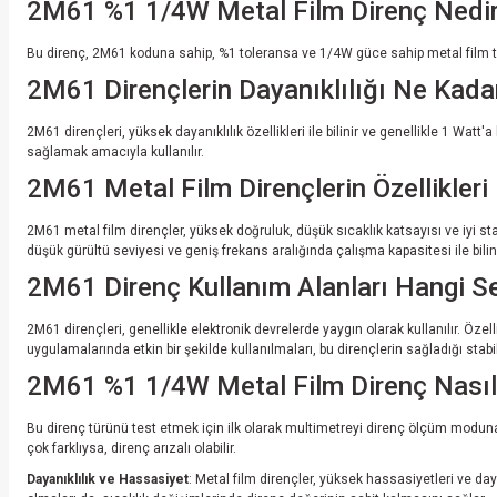
2M61 %1 1/4W Metal Film Direnç Nedi
Bu direnç, 2M61 koduna sahip, %1 toleransa ve 1/4W güce sahip metal film teknol
2M61 Dirençlerin Dayanıklılığı Ne Kada
2M61 dirençleri, yüksek dayanıklılık özellikleri ile bilinir ve genellikle 1 Watt
sağlamak amacıyla kullanılır.
2M61 Metal Film Dirençlerin Özellikleri
2M61 metal film dirençler, yüksek doğruluk, düşük sıcaklık katsayısı ve iyi sta
düşük gürültü seviyesi ve geniş frekans aralığında çalışma kapasitesi ile bilini
2M61 Direnç Kullanım Alanları Hangi Se
2M61 dirençleri, genellikle elektronik devrelerde yaygın olarak kullanılır. Öz
uygulamalarında etkin bir şekilde kullanılmaları, bu dirençlerin sağladığı stabil
2M61 %1 1/4W Metal Film Direnç Nasıl 
Bu direnç türünü test etmek için ilk olarak multimetreyi direnç ölçüm moduna
çok farklıysa, direnç arızalı olabilir.
Dayanıklılık ve Hassasiyet
: Metal film dirençler, yüksek hassasiyetleri ve day