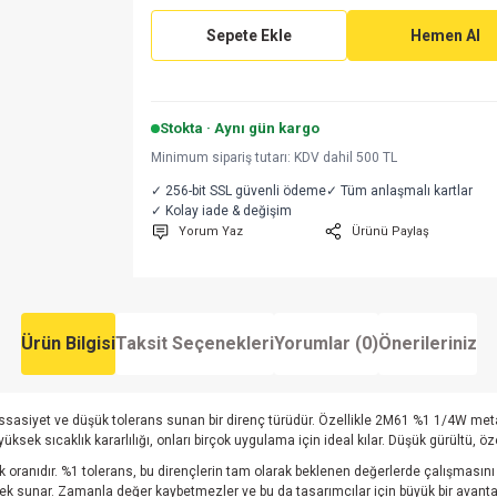
Sepete Ekle
Hemen Al
Stokta · Aynı gün kargo
Minimum sipariş tutarı: KDV dahil 500 TL
✓ 256-bit SSL güvenli ödeme
✓ Tüm anlaşmalı kartlar
✓ Kolay iade & değişim
Yorum Yaz
Ürünü Paylaş
Ürün Bilgisi
Taksit Seçenekleri
Yorumlar (0)
Önerileriniz
ssasiyet ve düşük tolerans sunan bir direnç türüdür. Özellikle 2M61 %1 1/4W metal f
e yüksek sıcaklık kararlılığı, onları birçok uygulama için ideal kılar. Düşük gürültü
oranıdır. %1 tolerans, bu dirençlerin tam olarak beklenen değerlerde çalışmasını s
enek sunar. Zamanla değer kaybetmezler ve bu da tasarımcılar için büyük bir avantaj