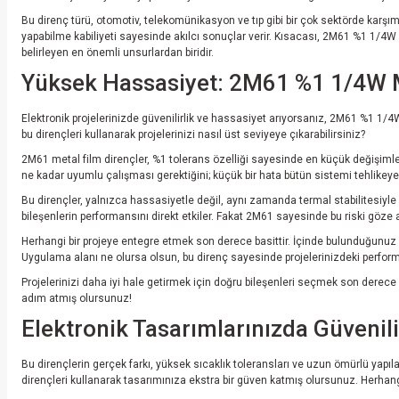
Bu direnç türü, otomotiv, telekomünikasyon ve tıp gibi bir çok sektörde karşımı
yapabilme kabiliyeti sayesinde akılcı sonuçlar verir. Kısacası, 2M61 %1 1/4W
belirleyen en önemli unsurlardan biridir.
Yüksek Hassasiyet: 2M61 %1 1/4W Met
Elektronik projelerinizde güvenilirlik ve hassasiyet arıyorsanız, 2M61 %1 1/4
bu dirençleri kullanarak projelerinizi nasıl üst seviyeye çıkarabilirsiniz?
2M61 metal film dirençler, %1 tolerans özelliği sayesinde en küçük değişimler 
ne kadar uyumlu çalışması gerektiğini; küçük bir hata bütün sistemi tehlikeye a
Bu dirençler, yalnızca hassasiyetle değil, aynı zamanda termal stabilitesiyle d
bileşenlerin performansını direkt etkiler. Fakat 2M61 sayesinde bu riski göz
Herhangi bir projeye entegre etmek son derece basittir. İçinde bulunduğunuz 
Uygulama alanı ne olursa olsun, bu direnç sayesinde projelerinizdeki performan
Projelerinizi daha iyi hale getirmek için doğru bileşenleri seçmek son derece 
adım atmış olursunuz!
Elektronik Tasarımlarınızda Güveni
Bu dirençlerin gerçek farkı, yüksek sıcaklık toleransları ve uzun ömürlü yapılar
dirençleri kullanarak tasarımınıza ekstra bir güven katmış olursunuz. Herhangi