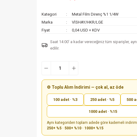
Kategori
Metal Film Direnç %1 1/4W
Marka
VİSHAY/HKR/LGE
Fiyat
0,04 USD + KDV
Saat 14:00’ a kadar vereceğiniz tüm siparişler, ay
edilir.
⚙️ Toplu Alım İndirimi — çok al, az öde
100 adet · %3
250 adet · %5
500 a
1000 adet · %15
Aynı kategoriden toplam adede göre kademeli indiri
250+ %5 · 500+ %10 · 1000+ %15