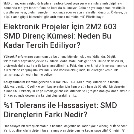
SMD dirençlerin sağladığı faydalar sadece boyut veya performansla sınırlı değil; aynı
zamanda maliyet tasarrufuna da katkıda bulunuyor. Daha az yer kaplaması ve düşük
gürültü seviyesi, üretim süreçlerini optimize eder ve son maliyetleri düşürür. Öyleyse, bu
isi
küçük ama güçlü bileşenleri göz ardı etmek mümkün mü? Elbette hayır!
Elektronik Projeler İçin 2M2 603
si
SMD Direnç Kümesi: Neden Bu
Kadar Tercih Ediliyor?
isi
Yüksek Performans
açısından da bu direnç kümeleri oldukça iddialıdır. Düşük
isi
toleransları sayesinde, devre akımlarını daha stabil hale getirirler. Bu da demektir ki,
projelerde daha az hata ile karşılaşabilirsiniz. Peki, kim ister ki işi bitirme aşamasında
sürprizlerle karşılaşsın? Verimlilik söz konusu olduğunda, bu dirençler kesinlikle
risi
tartışmasız bir tercih haline geliyor.
Kolay Kullanım
kısmına gelecek olursak, 2M2 603 SMD direnç kümelerinin montajı
oldukça basittir. Özellikle yeni başlayanlar için hem pratik hem de öğretici bir deneyim
risi
sunar. SMD teknolojisi ile çalışmak, geleneksel dirençlerle uğraşmaktan çok daha hızlıdır.
Birkaç adımda devrenizin kalbini oluşturabilirsiniz.
si
%1 Tolerans ile Hassasiyet: SMD
Dirençlerin Farkı Nedir?
si
Hassasiyet, bir direnç elemanının nominal değerine ne kadar yakın olacağını ifade eder.
Yani, bu dirençlerin değeri, tasarlanmış olan değerden ne kadar sapabilir? Örneğin, %1
risi