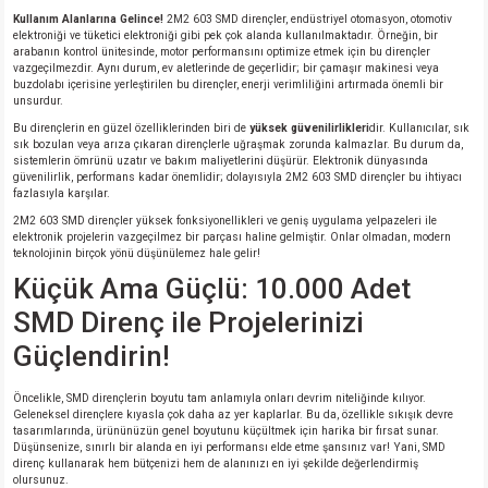
si
nsatörler
ç 25W
od
Kullanım Alanlarına Gelince!
2M2 603 SMD dirençler, endüstriyel otomasyon, otomotiv
elektroniği ve tüketici elektroniği gibi pek çok alanda kullanılmaktadır. Örneğin, bir
arabanın kontrol ünitesinde, motor performansını optimize etmek için bu dirençler
ndansatör
ç 3W
ç
vazgeçilmezdir. Aynı durum, ev aletlerinde de geçerlidir; bir çamaşır makinesi veya
buzdolabı içerisine yerleştirilen bu dirençler, enerji verimliliğini artırmada önemli bir
unsurdur.
ver
d Kondansatörler
ç 4W
Bu dirençlerin en güzel özelliklerinden biri de
yüksek güvenilirlikleri
dir. Kullanıcılar, sık
sık bozulan veya arıza çıkaran dirençlerle uğraşmak zorunda kalmazlar. Bu durum da,
sistemlerin ömrünü uzatır ve bakım maliyetlerini düşürür. Elektronik dünyasında
si
ansatör
ç 6W
güvenilirlik, performans kadar önemlidir; dolayısıyla 2M2 603 SMD dirençler bu ihtiyacı
fazlasıyla karşılar.
2M2 603 SMD dirençler yüksek fonksiyonellikleri ve geniş uygulama yelpazeleri ile
si
Kondansatör
ç 7W
d
elektronik projelerin vazgeçilmez bir parçası haline gelmiştir. Onlar olmadan, modern
teknolojinin birçok yönü düşünülemez hale gelir!
Küçük Ama Güçlü: 10.000 Adet
isi
ansatör
ç 8W
SMD Direnç ile Projelerinizi
si
ster AXİAL Kondansatör
ç 9W
Güçlendirin!
risi
ndansatörler
Öncelikle, SMD dirençlerin boyutu tam anlamıyla onları devrim niteliğinde kılıyor.
Geleneksel dirençlere kıyasla çok daha az yer kaplarlar. Bu da, özellikle sıkışık devre
tasarımlarında, ürününüzün genel boyutunu küçültmek için harika bir fırsat sunar.
isi
atör
Düşünsenize, sınırlı bir alanda en iyi performansı elde etme şansınız var! Yani, SMD
direnç kullanarak hem bütçenizi hem de alanınızı en iyi şekilde değerlendirmiş
olursunuz.