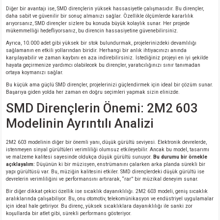
si
ansatör
 Kılıf
Diğer bir avantajı ise, SMD dirençlerin yüksek hassasiyetle çalışmasıdır. Bu dirençler,
daha sabit ve güvenilir bir sonuç almanızı sağlar. Özellikle ölçümlerde kararlılık
arıyorsanız, SMD dirençler sizlere bu konuda büyük kolaylık sunar. Her projede
si
a Tipi Kondansatör
 Kılıf
mükemmelliği hedefliyorsanız, bu direncin hassasiyetine güvenebilirsiniz.
Ayrıca, 10.000 adet gibi yüksek bir stok bulundurmak, projelerinizdeki devamlılığı
sağlamanın en etkili yollarından biridir. Herhangi bir anlık ihtiyacınızı anında
risi
Tipi Kondansatör
 Kılıf
karşılayabilir ve zaman kaybını en aza indirebilirsiniz. İstediğiniz projeyi en iyi şekilde
hayata geçirmenize yardımcı olabilecek bu dirençler, yaratıcılığınızı sınır tanımadan
ortaya koymanızı sağlar.
si
nsatör
 Kılıf
Bu küçük ama güçlü SMD dirençler, projelerinizi güçlendirmek için ideal bir çözüm sunar.
Başarıya giden yolda her zaman en doğru seçimleri yapmak sizin elinizde.
si
r 1206 Kılıf
Kılıf
SMD Dirençlerin Önemi: 2M2 603
Modelinin Ayrıntılı Analizi
si
 402 Kılıf
Kılıf
2M2 603 modelinin diğer bir önemli yanı, düşük gürültü seviyesi. Elektronik devrelerde,
isi
 603 Kılıf
Kılıf
istenmeyen sinyal gürültüleri verimliliği olumsuz etkileyebilir. Ancak bu model, tasarımı
ve malzeme kalitesi sayesinde oldukça düşük gürültü sunuyor.
Bu durumu bir örnekle
açıklayalım:
Düşünün ki bir müzisyen, enstrümanını çalarken arka planda sürekli bir
si
 805 Kılıf
5W
yapı gürültüsü var. Bu, müziğin kalitesini etkiler. SMD dirençlerdeki düşük gürültü ise
devrelerin verimliliğini ve performansını artırarak, “rar” bir müzikal deneyim sunar.
Bir diğer dikkat çekici özellik ise sıcaklık dayanıklılığı. 2M2 603 modeli, geniş sıcaklık
isi
nsatör
W
aralıklarında çalışabiliyor. Bu, onu otomotiv, telekomünikasyon ve endüstriyel uygulamalar
için ideal hale getiriyor. Bu direnç, yüksek sıcaklıklara dayanıklılığı ile sanki zor
koşullarda bir atlet gibi, sürekli performans gösteriyor.
si
atör
W