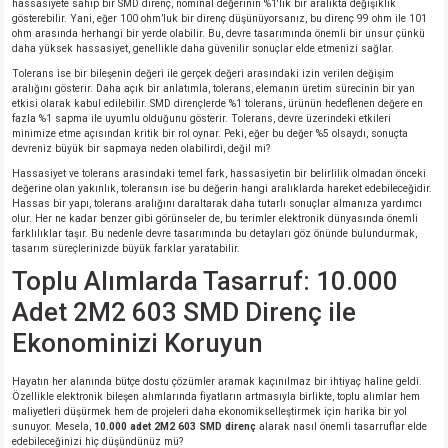
hassasiyete sahip bir SMD direnç, nominal değerinin %1'lik bir aralıkta değişiklik
gösterebilir. Yani, eğer 100 ohm’luk bir direnç düşünüyorsanız, bu direnç 99 ohm ile 101
ohm arasında herhangi bir yerde olabilir. Bu, devre tasarımında önemli bir unsur çünkü
isi
daha yüksek hassasiyet, genellikle daha güvenilir sonuçlar elde etmenizi sağlar.
Tolerans ise bir bileşenin değeri ile gerçek değeri arasındaki izin verilen değişim
aralığını gösterir. Daha açık bir anlatımla, tolerans, elemanın üretim sürecinin bir yan
erisi
etkisi olarak kabul edilebilir. SMD dirençlerde %1 tolerans, ürünün hedeflenen değere en
fazla %1 sapma ile uyumlu olduğunu gösterir. Tolerans, devre üzerindeki etkileri
minimize etme açısından kritik bir rol oynar. Peki, eğer bu değer %5 olsaydı, sonuçta
releri
devreniz büyük bir sapmaya neden olabilirdi, değil mi?
Hassasiyet ve tolerans arasındaki temel fark, hassasiyetin bir belirlilik olmadan önceki
P MARKA)
değerine olan yakınlık, toleransın ise bu değerin hangi aralıklarda hareket edebileceğidir.
Hassas bir yapı, tolerans aralığını daraltarak daha tutarlı sonuçlar almanıza yardımcı
olur. Her ne kadar benzer gibi görünseler de, bu terimler elektronik dünyasında önemli
farklılıklar taşır. Bu nedenle devre tasarımında bu detayları göz önünde bulundurmak,
tasarım süreçlerinizde büyük farklar yaratabilir.
Toplu Alımlarda Tasarruf: 10.000
Adet 2M2 603 SMD Direnç ile
Ekonominizi Koruyun
Hayatın her alanında bütçe dostu çözümler aramak kaçınılmaz bir ihtiyaç haline geldi.
Özellikle elektronik bileşen alımlarında fiyatların artmasıyla birlikte, toplu alımlar hem
maliyetleri düşürmek hem de projeleri daha ekonomikselleştirmek için harika bir yol
sunuyor. Mesela,
10.000 adet 2M2 603 SMD direnç
alarak nasıl önemli tasarruflar elde
edebileceğinizi hiç düşündünüz mü?