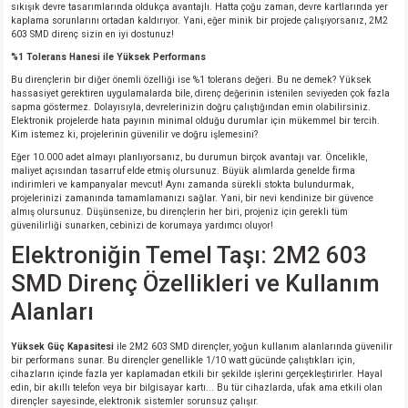
sıkışık devre tasarımlarında oldukça avantajlı. Hatta çoğu zaman, devre kartlarında yer
si
atör
Serisi
enç 3W
 603 Kılıf
kaplama sorunlarını ortadan kaldırıyor. Yani, eğer minik bir projede çalışıyorsanız, 2M2
603 SMD direnç sizin en iyi dostunuz!
%1 Tolerans Hanesi ile Yüksek Performans
si
satör
erisi
enç 4W
 603 Kılıf - 25 Adet
Bu dirençlerin bir diğer önemli özelliği ise %1 tolerans değeri. Bu ne demek? Yüksek
hassasiyet gerektiren uygulamalarda bile, direnç değerinin istenilen seviyeden çok fazla
4 Serisi,27 Serisi,93 Serisi
atör
Serisi
enç 5W
 805 Kılıf
sapma göstermez. Dolayısıyla, devrelerinizin doğru çalıştığından emin olabilirsiniz.
Elektronik projelerde hata payının minimal olduğu durumlar için mükemmel bir tercih.
Kim istemez ki, projelerinin güvenilir ve doğru işlemesini?
tör
 Serisi
ç 10W
 805 Kılıf - 25 Adet
Eğer 10.000 adet almayı planlıyorsanız, bu durumun birçok avantajı var. Öncelikle,
maliyet açısından tasarruf elde etmiş olursunuz. Büyük alımlarda genelde firma
indirimleri ve kampanyalar mevcut! Aynı zamanda sürekli stokta bulundurmak,
erisi
atör
erisi
ç 11W
d
projelerinizi zamanında tamamlamanızı sağlar. Yani, bir nevi kendinize bir güvence
almış olursunuz. Düşünsenize, bu dirençlerin her biri, projeniz için gerekli tüm
güvenilirliği sunarken, cebinizi de korumaya yardımcı oluyor!
isi
satör
ç 13W
Elektroniğin Temel Taşı: 2M2 603
SMD Direnç Özellikleri ve Kullanım
isi
atör
ç 14W
Alanları
i
satör
ç 15W
Yüksek Güç Kapasitesi
ile 2M2 603 SMD dirençler, yoğun kullanım alanlarında güvenilir
bir performans sunar. Bu dirençler genellikle 1/10 watt gücünde çalıştıkları için,
cihazların içinde fazla yer kaplamadan etkili bir şekilde işlerini gerçekleştirirler. Hayal
isi
atör
ç 17W
iyot
edin, bir akıllı telefon veya bir bilgisayar kartı... Bu tür cihazlarda, ufak ama etkili olan
dirençler sayesinde, elektronik sistemler sorunsuz çalışır.