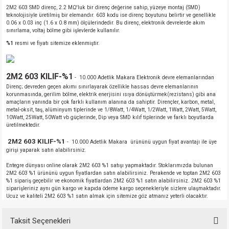
2M2 603 SMD direnç, 2.2 MΩ'luk bir direnç değerine sahip, yüzeye montaj (SMD)
teknolojisiyle üretilmiş bir elemandır. 603 kodu ise direnç boyutunu belirtir ve genellikle
0.06 x 0.03 inç (1.6 x 0.8 mm) ölçülerindedir. Bu direnç, elektronik devrelerde akım
sınırlama, voltaj bölme gibi işlevlerde kullanılır.
%1
resmi ve fiyatı sitemize eklenmiştir.
2M2 603 KILIF-%1
- 10.000 Adetlik Makara Elektronik devre elemanlarından
Direnç; devreden geçen akımı sınırlayarak özellikle hassas devre elemanlarının
korunmasında, gerilim bölme, elektrik enerjisini ısıya dönüştürmek(rezistans) gibi ana
amaçların yanında bir çok farklı kullanım alanına da sahiptir. Dirençler, karbon, metal,
metal-oksit, taş, alüminyum tiplerinde ve 1/8Watt, 1/4Watt, 1/2Watt, 1Watt, 2Watt, 5Watt,
10Watt, 25Watt, 50Watt vb güçlerinde, Dip veya SMD kılıf tiplerinde ve farklı boyutlarda
üretilmektedir.
2M2 603 KILIF-%1
- 10.000 Adetlik Makara ürününü uygun fiyat avantajı ile üye
girişi yaparak satın alabilirsiniz.
Entegre dünyası online olarak 2M2 603 %1 satışı yapmaktadır. Stoklarımızda bulunan
2M2 603 %1 ürününü uygun fiyatlardan satın alabilirsiniz. Perakende ve toptan 2M2 603
%1 sipariş geçebilir ve ekonomik fiyatlardan 2M2 603 %1 satın alabilirsiniz. 2M2 603 %1
siparişleriniz aynı gün kargo ve kapıda ödeme kargo seçenekleriyle sizlere ulaşmaktadır.
Ucuz ve kaliteli 2M2 603 %1 satın almak için sitemize göz atmanız yeterli olacaktır.
Taksit Seçenekleri