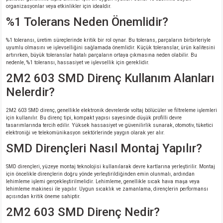
organizasyonlar veya etkinlikler için idealdir.
%1 Tolerans Neden Önemlidir?
%1 toleransı, üretim süreçlerinde kritik bir rol oynar. Bu tolerans, parçaların birbirleriyle
uyumlu olmasını ve işlevselliğini sağlamada önemlidir. Küçük toleranslar, ürün kalitesini
artırırken, büyük toleranslar hatalı parçaların ortaya çıkmasına neden olabilir. Bu
nedenle, %1 toleransı, hassasiyet ve işlevsellik için gereklidir.
2M2 603 SMD Direnç Kullanım Alanları
Nelerdir?
2M2 603 SMD direnç, genellikle elektronik devrelerde voltaj bölücüler ve filtreleme işlemleri
için kullanılır. Bu direnç tipi, kompakt yapısı sayesinde düşük profilli devre
tasarımlarında tercih edilir. Yüksek hassasiyet ve güvenilirlik sunarak, otomotiv, tüketici
elektroniği ve telekomünikasyon sektörlerinde yaygın olarak yer alır.
SMD Dirençleri Nasıl Montaj Yapılır?
SMD dirençleri, yüzeye montaj teknolojisi kullanılarak devre kartlarına yerleştirilir. Montaj
için öncelikle dirençlerin doğru yönde yerleştirildiğinden emin olunmalı, ardından
lehimleme işlemi gerçekleştirilmelidir. Lehimleme, genellikle sıcak hava maşa veya
lehimleme makinesi ile yapılır. Uygun sıcaklık ve zamanlama, dirençlerin performansı
açısından kritik öneme sahiptir.
2M2 603 SMD Direnç Nedir?