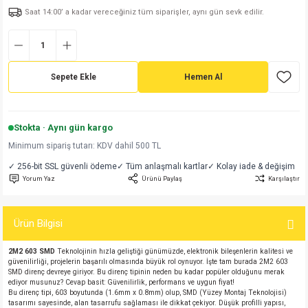
Saat 14:00’ a kadar vereceğiniz tüm siparişler, aynı gün sevk edilir.
md
risi
Klemens 180C
nsatör
erisi
renç %5 2W
Kılıf
risi
Klemens 90C
atör
risi
enç 1/8w
Kılıf
Sepete Ekle
Hemen Al
i
satör
risi
enç %1 1/2W
k kapasitör
si
atör
risi
enç %1 1/4W
Stokta · Aynı gün kargo
Minimum sipariş tutarı: KDV dahil 500 TL
si
tör
risi
renç 1/2W
ad
iyot
✓ 256-bit SSL güvenli ödeme
✓ Tüm anlaşmalı kartlar
✓ Kolay iade & değişim
Yorum Yaz
Ürünü Paylaş
Karşılaştır
si
atör
Serisi
renç 10W
isi
satör
Serisi
enç 1W
r 1206 Kılıf
Ürün Bilgisi
2M2 603 SMD
Teknolojinin hızla geliştiği günümüzde, elektronik bileşenlerin kalitesi ve
 Serisi,45 Serisi
atör
Serisi
renç 20W
 1206 Kılıf - 25 Adet
iyot
güvenilirliği, projelerin başarılı olmasında büyük rol oynuyor. İşte tam burada 2M2 603
SMD direnç devreye giriyor. Bu direnç tipinin neden bu kadar popüler olduğunu merak
ediyor musunuz? Cevap basit: Güvenilirlik, performans ve uygun fiyat!
risi
tör
isi
enç 2W
 402 Kılıf
Bu direnç tipi, 603 boyutunda (1.6mm x 0.8mm) olup, SMD (Yüzey Montaj Teknolojisi)
tasarımı sayesinde, alan tasarrufu sağlaması ile dikkat çekiyor. Düşük profilli yapısı,