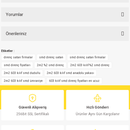
Yorumlar
Önerileriniz
Bu ürüne ilk yorumu siz yapın!
Bu ürünün fiyat bilgisi, resim, ürün açıklamalarında ve diğer konularda
Etiketler :
yetersiz gördüğünüz noktaları öneri formunu kullanarak tarafımıza
Yorum Yaz
iletebilirsiniz.
direnç satan firmalar
smd direnç satan
smd direnç satan firmalar
Görüş ve önerileriniz için teşekkür ederiz.
smd direnç fiyatları
2m2 %2 smd direnç
2m2 603 kılıf-%2 smd direnç
2m2 603 kılıf smd dudullu
2m2 603 kılıf smd anadolu yakası
Ürün resmi kalitesiz, bozuk veya görüntülenemiyor.
2m2 603 kılıf smd ümraniye
603 kılıf smd direnç fiyatları en ucuz
Ürün açıklamasında eksik bilgiler bulunuyor.
Ürün bilgilerinde hatalar bulunuyor.
Ürün fiyatı diğer sitelerden daha pahalı.
Güvenli Alışveriş
Hızlı Gönderi
Bu ürüne benzer farklı alternatifler olmalı.
256Bit SSL Sertifikalı
Ürünler Aynı Gün Kargolanır