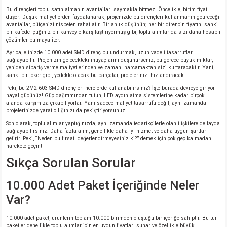
Bu dirençleri toplu satın almanın avantajları saymakla bitmez. Öncelikle, birim fiyatı
düşer! Düşük maliyetlerden faydalanarak, projenizde bu dirençleri kullanmanın getireceği
avantajlar, bütçenizi nispeten rahatlatır. Bir anlık düşünün; her bir direncin fiyatını sanki
bir kafede içtiğiniz bir kahveyle karşılaştırıyormuş gibi, toplu alımlar da sizi daha hesaplı
çözümler bulmaya iter.
Ayrıca, elinizde 10.000 adet SMD direnç bulundurmak, uzun vadeli tasarruflar
sağlayabilir. Projenizin gelecekteki ihtiyaçlarını düşünürseniz, bu görece büyük miktar,
yeniden sipariş verme maliyetlerinden ve zamanı harcamaktan sizi kurtaracaktır. Yani,
sanki bir joker gibi, yedekte olacak bu parçalar, projelerinizi hızlandıracak.
Peki, bu 2M2 603 SMD dirençleri nerelerde kullanabilirsiniz? İşte burada devreye giriyor
hayal gücünüz! Güç dağıtımından tutun, LED aydınlatma sistemlerine kadar birçok
alanda karşımıza çıkabiliyorlar. Yani sadece maliyet tasarrufu değil, aynı zamanda
projelerinizde yaratıcılığınızı da pekiştiriyorsunuz.
Son olarak, toplu alımlar yaptığınızda, aynı zamanda tedarikçilerle olan ilişkilere de fayda
sağlayabilirsiniz. Daha fazla alım, genellikle daha iyi hizmet ve daha uygun şartlar
getirir. Peki, “Neden bu fırsatı değerlendirmeyesiniz ki?” demek için çok geç kalmadan
harekete geçin!
Sıkça Sorulan Sorular
10.000 Adet Paket İçeriğinde Neler
Var?
10.000 adet paket, ürünlerin toplam 10.000 birimden oluştuğu bir içeriğe sahiptir. Bu tür
paketler genellikle toplu alımlar için en uygun fiyatları sunar ve özellikle büyük