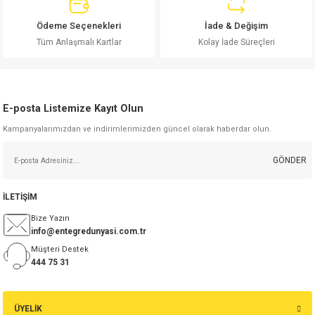
si
ansatör
 Kılıf
Ödeme Seçenekleri
İade & Değişim
Gönder
si
a Tipi Kondansatör
 Kılıf
Tüm Anlaşmalı Kartlar
Kolay İade Süreçleri
risi
Tipi Kondansatör
 Kılıf
E-posta Listemize Kayıt Olun
si
nsatör
 Kılıf
Kampanyalarımızdan ve indirimlerimizden güncel olarak haberdar olun.
si
r 1206 Kılıf
Kılıf
GÖNDER
si
 402 Kılıf
Kılıf
İLETİŞİM
isi
 603 Kılıf
Kılıf
Bize Yazın
info@entegredunyasi.com.tr
si
 805 Kılıf
5W
Müşteri Destek
444 75 31
isi
nsatör
W
ÜYELİK
si
atör
W