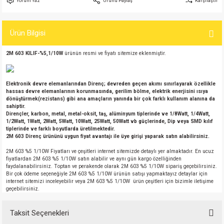
Yorum Yaz
Ürünü Paylaş
Karşılaştır
si
atör
Serisi
enç 3W
 603 Kılıf
Ürün Bilgisi
si
satör
erisi
enç 4W
 603 Kılıf - 25 Adet
2M 603 KILIF-%5,1/10W
ürünün resmi ve fiyatı sitemize eklenmiştir.
4 Serisi,27 Serisi,93 Serisi
atör
Serisi
enç 5W
 805 Kılıf
tör
 Serisi
ç 10W
 805 Kılıf - 25 Adet
Elektronik devre elemanlarından Direnç; devreden geçen akımı sınırlayarak özellikle
hassas devre elemanlarının korunmasında, gerilim bölme, elektrik enerjisini ısıya
dönüştürmek(rezistans) gibi ana amaçların yanında bir çok farklı kullanım alanına da
sahiptir.
erisi
atör
erisi
ç 11W
d
Dirençler, karbon, metal, metal-oksit, taş, alüminyum tiplerinde ve 1/8Watt, 1/4Watt,
1/2Watt, 1Watt, 2Watt, 5Watt, 10Watt, 25Watt, 50Watt vb güçlerinde, Dip veya SMD kılıf
tiplerinde ve farklı boyutlarda üretilmektedir.
isi
satör
ç 13W
2M 603 Direnç ürününü uygun fiyat avantajı ile üye girişi yaparak satın alabilirsiniz.
2M 603 %5 1/10W Fiyatları ve çeşitleri internet sitemizde detaylı yer almaktadır. En ucuz
isi
atör
ç 14W
fiyatlardan 2M 603 %5 1/10W satın alabilir ve aynı gün kargo özelliğinden
faydalanabilirsiniz. Toptan ve perakende olarak 2M 603 %5 1/10W sipariş geçebilirsiniz.
Bir çok ödeme seçeneğiyle 2M 603 %5 1/10W ürünün satışı yapmaktayız detaylar için
i
satör
ç 15W
internet sitemizi inceleyebilir veya 2M 603 %5 1/10W ürün çeşitleri için bizimle iletişime
geçebilirsiniz.
isi
atör
ç 17W
iyot
Taksit Seçenekleri