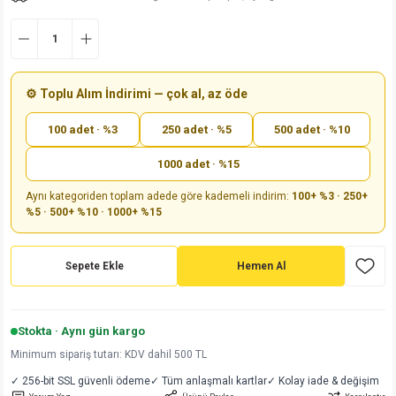
md
risi
Klemens 180C
nsatör
erisi
renç %5 2W
Kılıf
risi
Klemens 90C
atör
risi
enç 1/8w
Kılıf
⚙️ Toplu Alım İndirimi — çok al, az öde
i
satör
risi
enç %1 1/2W
k kapasitör
100 adet · %3
250 adet · %5
500 adet · %10
si
atör
risi
enç %1 1/4W
1000 adet · %15
Aynı kategoriden toplam adede göre kademeli indirim:
100+ %3 · 250+
si
tör
risi
renç 1/2W
ad
iyot
%5 · 500+ %10 · 1000+ %15
si
atör
Serisi
renç 10W
Sepete Ekle
Hemen Al
isi
satör
Serisi
enç 1W
r 1206 Kılıf
 Serisi,45 Serisi
atör
Serisi
renç 20W
 1206 Kılıf - 25 Adet
iyot
Stokta · Aynı gün kargo
Minimum sipariş tutarı: KDV dahil 500 TL
risi
tör
isi
enç 2W
 402 Kılıf
✓ 256-bit SSL güvenli ödeme
✓ Tüm anlaşmalı kartlar
✓ Kolay iade & değişim