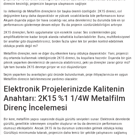
direncin kesinliği, projenizin başarıya ulaşmasını sağlıyor.
Isı iletkenliği de Metalfilm dirençlerin bir başka önemli özelliğidir. 2K15 direnci, ısıl
isi
değişimlere karşı daha dayanıklıdır ve yüksek sıcaklıklarda bile performansını korur.
Akşam dışarıda yoğun bir hava sıcaklığı var, ama devreleriniz bu durumda bile en iyi
performansını göstermeye devam ediyor. Bu da projenin sürdürülebilirliğini artırıyor.
erisi
2K15 dirençleri, farklı uygulamalar için esneklik sunar. Ses sistemlerinden güç
amplifikatörlerine kadar birçok alanda rahatlıkla kullanılabilirler. Bunu, multifonksiyonel
bir anahtar gibi düşünebilirsiniz; birden fazla işlevi tek bir yerden kontrol edebilmek
releri
oldukça pratik değil mi?
Metalfilm dirençler, nem ve diğer dış etkenlere karşı oldukça dayanıklıdır. Yani, projenizi
P MARKA)
dış ortamda kullanmak istediğinizde 2K15 direnci, bu koşullara hazırdır. Dışarıda bir gün
piknik yaparken devrelerinizi de yanınıza alabilirsiniz, peki ya dirençler zarar görür mü?
İşte tam burada 2K15 devreye giriyor ve sizi düşündürüyor.
Seçim yaparken bu avantajları göz önünde bulundurmak, proje ihtiyaçlarınıza en uygun
Metalfilm direncin belirlenmesine yardımcı olacaktır.
Elektronik Projelerinizde Kalitenin
Anahtarı: 2K15 %1 1/4W Metalfilm
Direnç İncelemesi
Bir kere, metalfilm yapısı sayesinde düşük gürültü seviyeleri sunar. Elektronik devrelerde
gürültü, genellikle istenmeyen sinyaller oluşturur ve bu da devrenizin performansını
olumsuz etkileyebilir. Ancak 2K15 ile bu durumun üstesinden gelmek oldukça kolay.
Gürültüyü minimumda tutarak, projenizin daha temiz bir şekilde çalışmasını sağlamış