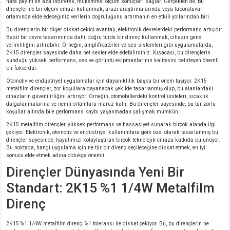
hata payını en aza indirerek, mükemmel ölçüm sonuçları sağlar. Gerçekten de, bu
dirençler ile bir ölçüm cihazı kullanmak, arazi araştırmalarında veya laboratuvar
ortamında elde edeceğiniz verilerin doğruluğunu artırmanın en etkili yollarından biri.
Bu dirençlerin bir diğer dikkat çekici avantajı, elektronik devrelerdeki performans artışıdır.
Basit bir devre tasarımında dahi, doğru türde bir direnç kullanmak, cihazın genel
verimliliğini artırabilir. Örneğin, amplifikatörler ve ses sistemleri gibi uygulamalarda,
2K15 dirençler sayesinde daha net sesler elde edebilirsiniz. Kısacası, bu dirençlerin
sunduğu yüksek performans, ses ve görüntü ekipmanlarının kalitesini belirleyen önemli
bir faktördür.
Otomotiv ve endüstriyel uygulamalar için dayanıklılık başka bir önem taşıyor. 2K15
metalfilm dirençler, zor koşullara dayanacak şekilde tasarlanmış olup, bu alanlardaki
cihazların güvenilirliğini artırıyor. Örneğin, otomobillerdeki kontrol üniteleri, sıcaklık
dalgalanmalarına ve nemli ortamlara maruz kalır. Bu dirençler sayesinde, bu tür zorlu
koşullar altında bile performans kaybı yaşanmadan çalışmak mümkün.
2K15 metalfilm dirençler, yüksek performans ve hassasiyet sunarak birçok alanda ilgi
çekiyor. Elektronik, otomotiv ve endüstriyel kullanımlara göre özel olarak tasarlanmış bu
dirençler sayesinde, hayatımızı kolaylaştıran birçok teknolojik cihaza katkıda bulunuyor.
Bu noktada, hangi uygulama için ne tür bir direnç seçileceğine dikkat etmek, en iyi
sonucu elde etmek adına oldukça önemli.
Dirençler Dünyasında Yeni Bir
Standart: 2K15 %1 1/4W Metalfilm
Direnç
2K15 %1 1/4W metalfilm direnç, %1 toleransı ile dikkat çekiyor. Bu, bu dirençlerin ne