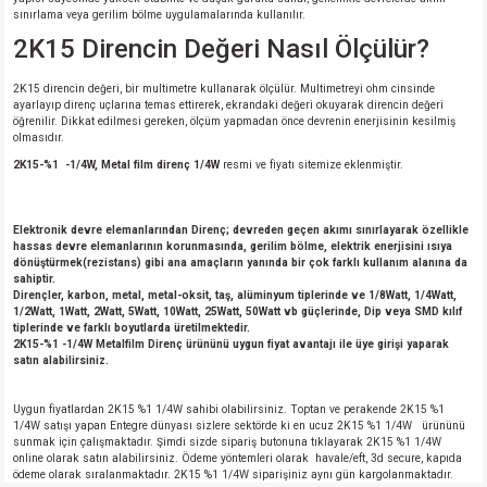
sınırlama veya gerilim bölme uygulamalarında kullanılır.
2K15 Direncin Değeri Nasıl Ölçülür?
2K15 direncin değeri, bir multimetre kullanarak ölçülür. Multimetreyi ohm cinsinde
ayarlayıp direnç uçlarına temas ettirerek, ekrandaki değeri okuyarak direncin değeri
öğrenilir. Dikkat edilmesi gereken, ölçüm yapmadan önce devrenin enerjisinin kesilmiş
olmasıdır.
2K15-%1 -1/4W, Metal film direnç 1/4W
resmi ve fiyatı sitemize eklenmiştir.
Elektronik devre elemanlarından Direnç; devreden geçen akımı sınırlayarak özellikle
hassas devre elemanlarının korunmasında, gerilim bölme, elektrik enerjisini ısıya
dönüştürmek(rezistans) gibi ana amaçların yanında bir çok farklı kullanım alanına da
sahiptir.
Dirençler, karbon, metal, metal-oksit, taş, alüminyum tiplerinde ve 1/8Watt, 1/4Watt,
1/2Watt, 1Watt, 2Watt, 5Watt, 10Watt, 25Watt, 50Watt vb güçlerinde, Dip veya SMD kılıf
tiplerinde ve farklı boyutlarda üretilmektedir.
2K15-%1 -1/4W Metalfilm Direnç ürününü uygun fiyat avantajı ile üye girişi yaparak
satın alabilirsiniz.
Uygun fiyatlardan 2K15 %1 1/4W sahibi olabilirsiniz. Toptan ve perakende 2K15 %1
1/4W satışı yapan Entegre dünyası sizlere sektörde ki en ucuz 2K15 %1 1/4W ürününü
sunmak için çalışmaktadır. Şimdi sizde sipariş butonuna tıklayarak 2K15 %1 1/4W
online olarak satın alabilirsiniz. Ödeme yöntemleri olarak havale/eft, 3d secure, kapıda
ödeme olarak sıralanmaktadır. 2K15 %1 1/4W siparişiniz aynı gün kargolanmaktadır.