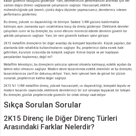
kadar güvenilir olduğunu gösteriyor. Yani, devrelerinizin performansını artırmak için her
zaman doğru direnci sağlayarak çalışmasını sağlıyor. Hassasiyet, elektrik
mühendisliğinde çok önemli; çünkü doğru ölçümler yapmazsanız, devreleriniz istenen
performansı göstermez.
Bu direnç, yüksek ısı dayanıklılığı ile biliniyor. Sadece 1/4W gücünü kaldırmakla
kalmıyor, aynı zamanda aşırı sıcaklıklara karşı da direnç gösteriyor. Elektronik devreler
çalışırken ısınır ve bu dirençler, bu ısının etkisini minimize ederek devrenin güvenli bir
şekilde çalışmasını sağlıyor. Yani, bir nevi güvenlik kalkanı işlevi görüyor.
2K15 metalfilm dirençlerin bir diğer avantajı da kompakt boyutlarıdır. Küçük yapıları, dar
alanlarda bile rahatlıkla kullanılmalarını sağlıyor. Bu, projelerinizi daha esnek hale
getirirken, kurulum sırasında da kolaylık sağlıyor. Kimse büyük ve yer kaplayan
parçalardan hoşlanmaz, değil mi?
Metalfilm teknolojisi, bu dirençlerin yalnızca işlevsel olmakla kalmayıp, estetik açıdan da
tatmin edici olmasını sağlıyor. Modern devre tasarımında estetik önemlidir ve bu dirençler,
tasarımlarınıza zarif bir dokunuş ekliyor. Yani, hem işlevsel hem de görsel bir çözüm
sunarak, projelerinize katma değer sağlıyor.
2K15 %1 1/4W metalfilm direnç, yüksek hassasiyeti, ısı dayanıklılığı, kompakt boyutu ve
modern tasarımı sayesinde, elektronik devrelerinizi bir üst seviyeye taşıyacak bir bileşen.
Bu dirençler, günlük projelerinizde güvenilir bir ortak olmayı vaat ediyor.
Sıkça Sorulan Sorular
2K15 Direnç ile Diğer Direnç Türleri
Arasındaki Farklar Nelerdir?