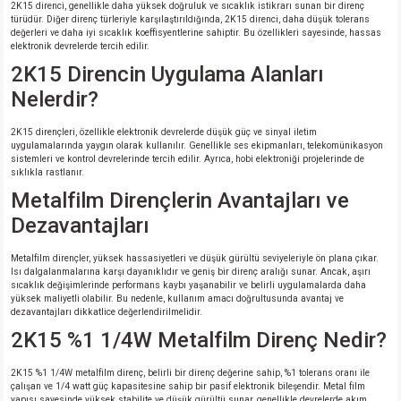
2K15 direnci, genellikle daha yüksek doğruluk ve sıcaklık istikrarı sunan bir direnç
türüdür. Diğer direnç türleriyle karşılaştırıldığında, 2K15 direnci, daha düşük tolerans
değerleri ve daha iyi sıcaklık koeffisyentlerine sahiptir. Bu özellikleri sayesinde, hassas
elektronik devrelerde tercih edilir.
2K15 Direncin Uygulama Alanları
Nelerdir?
2K15 dirençleri, özellikle elektronik devrelerde düşük güç ve sinyal iletim
uygulamalarında yaygın olarak kullanılır. Genellikle ses ekipmanları, telekomünikasyon
sistemleri ve kontrol devrelerinde tercih edilir. Ayrıca, hobi elektroniği projelerinde de
sıklıkla rastlanır.
Metalfilm Dirençlerin Avantajları ve
Dezavantajları
Metalfilm dirençler, yüksek hassasiyetleri ve düşük gürültü seviyeleriyle ön plana çıkar.
Isı dalgalanmalarına karşı dayanıklıdır ve geniş bir direnç aralığı sunar. Ancak, aşırı
sıcaklık değişimlerinde performans kaybı yaşanabilir ve belirli uygulamalarda daha
yüksek maliyetli olabilir. Bu nedenle, kullanım amacı doğrultusunda avantaj ve
dezavantajları dikkatlice değerlendirilmelidir.
2K15 %1 1/4W Metalfilm Direnç Nedir?
2K15 %1 1/4W metalfilm direnç, belirli bir direnç değerine sahip, %1 tolerans oranı ile
çalışan ve 1/4 watt güç kapasitesine sahip bir pasif elektronik bileşendir. Metal film
yapısı sayesinde yüksek stabilite ve düşük gürültü sunar, genellikle devrelerde akım