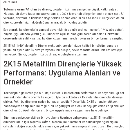
olursunuz.
Tolerans oranı %1 olan bu direnç
, projelerinizin hassasiyetine büyük katkı sağlar.
Hassas bir devre tasarımı yapıyorsanız, düşük toleranslı bileşenler tercih etmek şart. %1
tolerans, devrenizin beklenen değerlerden sapma oranını en aza indirir. Gerçekten de bu
direnç, projelerinizin doğruluğunu artıracak bir yoldaş gibidir.
Son olarak, bu dirençlerin yapısal dayanıklılığı da göz ardı edilmemeli. 1/4W güç değeri,
birçok uygulamada yeterli gücü sunar ve aşırı ısınma gibi sorunları önler. Elektronik
devrelerde süreklilik şarttır; bu direnç, zamana meydan okuyan bir performans sergiler.
2K15 %1 1/4W Metalfilm Direnç, elektronik projelerinizde kaliteli bir çözüm sunarak
yolunuzu aydınlatır. İşinize yarayacak bu bileşen, devre tasarımlarınızı bir üst seviyeye
taşıyacak. Şimdi, projelerinizi bu dirençle buluşturma zamanı!
2K15 Metalfilm Dirençlerle Yüksek
Performans: Uygulama Alanları ve
Örnekler
Teknolojinin gelişmesiyle birlikte, elektronik bileşenlerin performansı ve dayanıklılığı her
zamankinden daha önemli hale geldi. İşte bu noktada 2K15 metalfilm dirençler devreye
giriyor. Peki, bu dirençler neden bu kadar popüler? Öncelikle, 2K15 dirençler yüksek
hassasiyete sahip, minimum gürültü ile çalışıyor ve sıcaklık değişimlerine karşı oldukça
dirençliler. Bu özellikler onları, birçok uygulamada vazgeçilmez hale getiriyor.
Eğer hassasiyet gerektiren bir uygulama üzerinde çalışıyorsanız, 2K15 metalfilm
dirençler sizin için biçilmiş kaftan. Mesela, multimetreler ve osiloskoplar gibi ölçüm
cihazları, doğru sonuçlar elde etmek için yüksek hassasiyete ihtiyaç duyar. Bu dirençler,