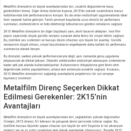
Metalfilm dirençlerin en büyük avantajlarından biri, sıcaklık değişimlerine karşı
gösterdikleri direnç. Diğer direnç türlerine kıyasla, 2K15'ler yüksek sıcaklıklara maruz
isi
kaldıklarında bile performanslarını koruyor. Bu da onları endüstriyel uygulamalarda ideal
birer seçenek haline getiriyor. Farklı çevresel koşullarda uzun ömürlü bir performans
sunmaları, mühendislerin ve hobi elektroniği tutkunlarının gözdesi olmalarını sağlıyor.
si
2K15 Metalfilm dirençlerin bir diğer büyüleyici yanı, akıllı tasarım detayları. İnce film
yapısı sayesinde, düşük gürültü seviyesi sunarak daha temiz bir sinyal iletimi sağlıyor.
Bu, özellikle ses sistemleri ve hassas ölçüm cihazları için büyük bir avantaj. Gürültü
isi
seviyesinin düşük olması, sinyal bozulmalarını engelleyerek daha kaliteli bir performans
sunmanıza olanak tanıyor.
Bu dirençler, sadece yüksek performanslarıyla değil, aynı zamanda geniş uygulama
isi
yelpazesiyle de dikkat çekiyor. Otomotiv sektöründen endüstriyel otomasyon sistemlerine
kadar pek çok alanda kullanılabiliyorlar. Kullanıcıların ihtiyaçlarına göre farklı ohm
değerlerinde üretim yapılabilmesi, onlara tam anlamıyla esneklik sağlıyor. Kısacası,
risi
2K15 Metalfilm dirençlerinin sağladığı avantajlarla projelerinizi bir üst seviyeye
taşımanız mümkün!
Metalfilm Direnç Seçerken Dikkat
risi
Edilmesi Gerekenler: 2K15’nin
si
Avantajları
si
Metalfilm dirençlerin en büyük avantajlarından biri, sağladıkları yüksek doğruluktur.
Örneğin, 2K15 direnci, %1 tolerans ile çalışarak devre içerisinde istikrar sağlar. Bu,
özellikle hassas ölçümler yapan cihazlar için büyük bir artı! Düşünün ki bir akvaryum
risi
projeniz var ve su ısıtıcı sıcaklığını tam olarak ayarlamak istiyorsunuz. Burada 2K15