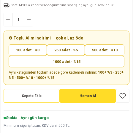
Saat 14:00’ a kadar vereceğiniz tüm siparişler, aynı gün sevk edilir.
md
risi
Klemens 180C
nsatör
erisi
renç %5 2W
Kılıf
risi
Klemens 90C
atör
risi
enç 1/8w
Kılıf
i
satör
risi
enç %1 1/2W
k kapasitör
⚙️ Toplu Alım İndirimi — çok al, az öde
100 adet · %3
250 adet · %5
500 adet · %10
si
atör
risi
enç %1 1/4W
1000 adet · %15
si
tör
risi
renç 1/2W
ad
iyot
Aynı kategoriden toplam adede göre kademeli indirim:
100+ %3 · 250+
%5 · 500+ %10 · 1000+ %15
si
atör
Serisi
renç 10W
isi
satör
Serisi
enç 1W
r 1206 Kılıf
Sepete Ekle
Hemen Al
 Serisi,45 Serisi
atör
Serisi
renç 20W
 1206 Kılıf - 25 Adet
iyot
Stokta · Aynı gün kargo
risi
tör
isi
enç 2W
 402 Kılıf
Minimum sipariş tutarı: KDV dahil 500 TL