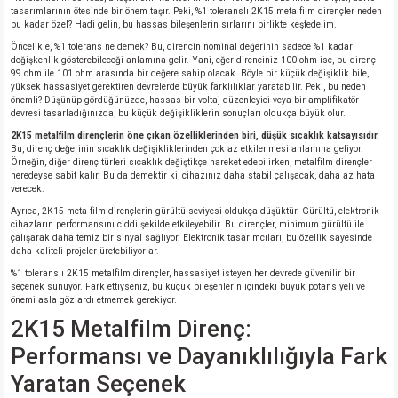
si
ansatör
 Kılıf
tasarımlarının ötesinde bir önem taşır. Peki, %1 toleranslı 2K15 metalfilm dirençler neden
bu kadar özel? Hadi gelin, bu hassas bileşenlerin sırlarını birlikte keşfedelim.
Öncelikle, %1 tolerans ne demek? Bu, direncin nominal değerinin sadece %1 kadar
si
a Tipi Kondansatör
 Kılıf
değişkenlik gösterebileceği anlamına gelir. Yani, eğer direnciniz 100 ohm ise, bu direnç
99 ohm ile 101 ohm arasında bir değere sahip olacak. Böyle bir küçük değişiklik bile,
yüksek hassasiyet gerektiren devrelerde büyük farklılıklar yaratabilir. Peki, bu neden
risi
Tipi Kondansatör
 Kılıf
önemli? Düşünüp gördüğünüzde, hassas bir voltaj düzenleyici veya bir amplifikatör
devresi tasarladığınızda, bu küçük değişikliklerin sonuçları oldukça büyük olur.
si
nsatör
 Kılıf
2K15 metalfilm dirençlerin öne çıkan özelliklerinden biri, düşük sıcaklık katsayısıdır.
Bu, direnç değerinin sıcaklık değişikliklerinden çok az etkilenmesi anlamına geliyor.
Örneğin, diğer direnç türleri sıcaklık değiştikçe hareket edebilirken, metalfilm dirençler
neredeyse sabit kalır. Bu da demektir ki, cihazınız daha stabil çalışacak, daha az hata
si
r 1206 Kılıf
Kılıf
verecek.
Ayrıca, 2K15 meta film dirençlerin gürültü seviyesi oldukça düşüktür. Gürültü, elektronik
si
 402 Kılıf
Kılıf
cihazların performansını ciddi şekilde etkileyebilir. Bu dirençler, minimum gürültü ile
çalışarak daha temiz bir sinyal sağlıyor. Elektronik tasarımcıları, bu özellik sayesinde
daha kaliteli projeler üretebiliyorlar.
isi
 603 Kılıf
Kılıf
%1 toleranslı 2K15 metalfilm dirençler, hassasiyet isteyen her devrede güvenilir bir
seçenek sunuyor. Fark ettiyseniz, bu küçük bileşenlerin içindeki büyük potansiyeli ve
önemi asla göz ardı etmemek gerekiyor.
si
 805 Kılıf
5W
2K15 Metalfilm Direnç:
Performansı ve Dayanıklılığıyla Fark
isi
nsatör
W
Yaratan Seçenek
si
atör
W