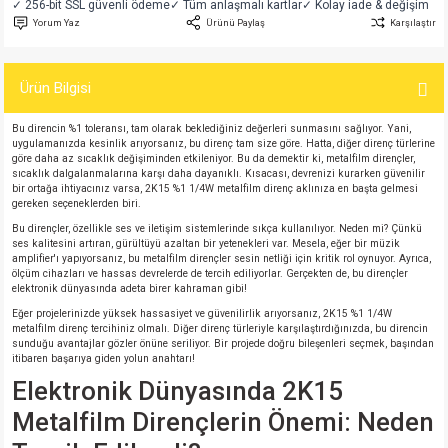
✓ 256-bit SSL güvenli ödeme
✓ Tüm anlaşmalı kartlar
✓ Kolay iade & değişim
si
atör
Serisi
enç 3W
 603 Kılıf
Yorum Yaz
Ürünü Paylaş
Karşılaştır
si
satör
erisi
enç 4W
 603 Kılıf - 25 Adet
Ürün Bilgisi
4 Serisi,27 Serisi,93 Serisi
atör
Serisi
enç 5W
 805 Kılıf
Bu direncin %1 toleransı, tam olarak beklediğiniz değerleri sunmasını sağlıyor. Yani,
uygulamanızda kesinlik arıyorsanız, bu direnç tam size göre. Hatta, diğer direnç türlerine
göre daha az sıcaklık değişiminden etkileniyor. Bu da demektir ki, metalfilm dirençler,
tör
 Serisi
ç 10W
 805 Kılıf - 25 Adet
sıcaklık dalgalanmalarına karşı daha dayanıklı. Kısacası, devrenizi kurarken güvenilir
bir ortağa ihtiyacınız varsa, 2K15 %1 1/4W metalfilm direnç aklınıza en başta gelmesi
gereken seçeneklerden biri.
erisi
atör
erisi
ç 11W
d
Bu dirençler, özellikle ses ve iletişim sistemlerinde sıkça kullanılıyor. Neden mi? Çünkü
ses kalitesini artıran, gürültüyü azaltan bir yetenekleri var. Mesela, eğer bir müzik
amplifier'ı yapıyorsanız, bu metalfilm dirençler sesin netliği için kritik rol oynuyor. Ayrıca,
isi
satör
ç 13W
ölçüm cihazları ve hassas devrelerde de tercih ediliyorlar. Gerçekten de, bu dirençler
elektronik dünyasında adeta birer kahraman gibi!
isi
atör
ç 14W
Eğer projelerinizde yüksek hassasiyet ve güvenilirlik arıyorsanız, 2K15 %1 1/4W
metalfilm direnç tercihiniz olmalı. Diğer direnç türleriyle karşılaştırdığınızda, bu direncin
sunduğu avantajlar gözler önüne seriliyor. Bir projede doğru bileşenleri seçmek, başından
itibaren başarıya giden yolun anahtarı!
i
satör
ç 15W
Elektronik Dünyasında 2K15
isi
atör
ç 17W
iyot
Metalfilm Dirençlerin Önemi: Neden