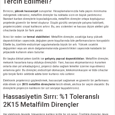
Tercih Edilmeli?
si
nsatörler
ç 25W
od
Birincisi,
yüksek hassasiyet
sunuyorlar. Hesaplamalarınızda hata payını minimuma
indirgemek isterseniz, metalfilm dirençler bu noktada sizin en büyük yardımcınız.
ndansatör
ç 3W
ç
Standart karbon dirençlerle kıyasladığınızda, metalfilm dirençler ortaya koyduğunuz
projelerde güvenilir bir temel oluşturur. Düşük gürültü seviyesiyle çalışma kabiliyeti,
projelerinizdeki sinyal kalitesini artırır. Bu, ses sistemleri ve hassas ölçüm aletleri gibi
ver
d Kondansatörler
ç 4W
cihazlarda büyük bir fark yaratır.
İkinci bir neden ise
termal stabiliteleri
. Metalfilm dirençler, sıcaklığa karşı yüksek
dayanıklılıkları sayesinde, değişken çevre koşullarında bile performanslarını koruyabilir.
si
ansatör
ç 6W
Elbette bu, özellikle endüstriyel uygulamalarda büyük bir artı. Yüksek sıcaklık
değişimleri veya ani akım dalgalanmalarında güvenilirlikleri sayesinde kalabalık bir
yelpazede kullanım alanı bulurlar.
si
Kondansatör
ç 7W
d
Bir başka dikkat çeken özellik ise
gelişmiş yapısal dayanıklılıkları
. Metalfilm dirençler,
mekanik hasarlara karşı oldukça dirençlidir. Yani, hassas ekipmanlarınızı kurarken
isi
ansatör
ç 8W
onlarla olan yol arkadaşlığınız, projenizi daha sağlam temeller üzerine inşa etmeniz
anlamına gelir. Bu dirençler, endüstriyel otomasyon, telekomünikasyon ve tıbbi cihazlar
gibi birçok farklı sektörde adeta birer kurtarıcı rolü üstlenir.
si
ster AXİAL Kondansatör
ç 9W
Elektronik projelerinizi güçlendirmek, hassasiyet sağlamak ve güvenilir bir performans
elde etmek için
2K15 metalfilm dirençlerini
tercih etmek, akıllıca bir seçim olacaktır. Bu
dirençlerle projenizin kalitesini bir üst seviyeye taşıyabilirsiniz.
risi
ndansatörler
Hassasiyetin Sırrı: %1 Toleranslı
2K15 Metalfilm Dirençler
isi
atör
Her elektronik devrede, bileşenlerin kalitesi kritik bir rol oynar. Özellikle dirençler, devre