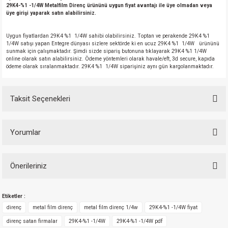
29K4-%1 -1/4W Metalfilm Direnç ürününü uygun fiyat avantajı ile üye olmadan veya
üye girişi yaparak satın alabilirsiniz.
Uygun fiyatlardan 29K4 %1 1/4W sahibi olabilirsiniz. Toptan ve perakende 29K4 %1
1/4W satışı yapan Entegre dünyası sizlere sektörde ki en ucuz 29K4 %1 1/4W ürününü
sunmak için çalışmaktadır. Şimdi sizde sipariş butonuna tıklayarak 29K4 %1 1/4W
online olarak satın alabilirsiniz. Ödeme yöntemleri olarak havale/eft, 3d secure, kapıda
ödeme olarak sıralanmaktadır. 29K4 %1 1/4W siparişiniz aynı gün kargolanmaktadır.
Taksit Seçenekleri
Yorumlar
Önerileriniz
Bu ürüne ilk yorumu siz yapın!
Bu ürünün fiyat bilgisi, resim, ürün açıklamalarında ve diğer konularda
Etiketler :
yetersiz gördüğünüz noktaları öneri formunu kullanarak tarafımıza
Yorum Yaz
iletebilirsiniz.
direnç
metal film direnç
metal film direnç 1/4w
29K4-%1 -1/4W fiyat
Görüş ve önerileriniz için teşekkür ederiz.
direnç satan firmalar
29K4-%1 -1/4W
29K4-%1 -1/4W pdf