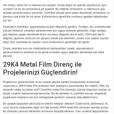
Her direnç, belirli bir ısı toleransına sahiptir. Direnç doğru bir şekilde seçilmezse, aşırı
ısınabilir ve bu da yanılmalara yol açabilir. Bu nedenle, dirençlerin ısı toleransını göz
isi
önünde bulundurmanız önemlidir. Özellikle yüksek akım çeken devrelerde, dirençlerin ısı
toleransı çok kritik bir rol oynar. Kullanıcıların genellikle unutması gereken detaylardan
biri bu!
si
Dirençlerin özellikleri, uygulamalarına göre değişiklik gösterir. Örneğin, ses sistemlerinde
yüksek frekanslı sinyalleri yönlendirmek için uygun dirençler gereklidir. Diğer yandan,
güç dağıtımı yapan devrelerde farklı resistans değerleri tercih edilir. 29K4 gibi belirli
isi
değerler, öğrenme sürecinin bir parçası olarak çok önemlidir; çünkü size sadece sayıları
değil, aynı zamanda bu sayıları nasıl kullanmanız gerektiğini de öğretir.
Direnç seçerken kuru bir matematiksel yaklaşımdan ziyade, uygulamaların
isi
gereksinimlerini anlamak ve bu gereksinimlere uygun değerleri belirlemek çok daha
etkilidir.
risi
29K4 Metal Film Direnç ile
Projelerinizi Güçlendirin!
risi
Projelerinizi güçlendirmek ve bu süreçte yüksek kaliteli komponentler kullanmak
istiyorsanız, 29K4 metal film dirençleri tam aradığınız çözümlerden biri olabilir. Peki, bu
si
dirençler neden bu kadar özel? Öncelikle, metal film dirençler, yüksek doğruluk oranları ve
düşük sıcaklık katsayılarıyla tanınırlar. Bu da demektir ki, özellikle hassas projelerde
projeksiyon hatalarını en aza indirgeyerek güvenilir sonuçlar elde edebilirsiniz.
si
Bir projeye başlarken aklınızda en önemli noktalar nelerdir? Güvenilirlik, performans ve
uzun ömürlü materyaller, değil mi? İşte burada 29K4 metal film dirençleri devreye giriyor.
Bu dirençler, çevresel etkilerden minimum düzeyde etkilenir. Yani sıcaklık değişimlerine
risi