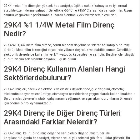
29K4 metal film dirençler, yüksek hassasiyet, düşük sıcaklık katsayısı ve iyi termal
stabilite özelliklerine sahiptir. Genellikle -55°C ile +155°C arasında çalışabilirler. Uzun
ömürlü ve güvenilir performans sunarak elektronik devrelerde tercih edilirler.
29K4 %1 1/4W Metal Film Direnç
Nedir?
29K4 %1 1/4W metal film direnç, belirli bir ohm değerine ve toleransa sahip bir direnç
türüdür. Metal film teknolojisi sayesinde yüksek doğruluk ve stabilite sunar. Genellikle
elektronik devrelerde kullanılır ve 1/4 watt güç kapasitesine sahiptir. Bu dirençler, düşük
gürültü ve yüksek sıcaklık dayanıklılığı ile bilinir.
29K4 Direnç Kullanım Alanları Hangi
Sektörlerdebulunur?
29K4 dirençleri, özellikle elektronik ve elektrik devrelerinde, güç dağıtımı, otomotiv,
telekomünikasyon ve endüstriyel otomasyon sektörlerinde yaygın olarak kullanılmaktadır.
Bu dirençler, devrelerin stabil çalışmasını sağlamak ve aşırı akım durumlarını önlemek
için önemli bir rol oynamaktadır.
29K4 Direnç ile Diğer Direnç Türleri
Arasındaki Farklar Nelerdir?
29K4 direnç, belirli bir direnç değerine sahip olup, diğer direnç türleri ile
karşılaştırıldığında hassasiyet, tolerans ve ısı yükselmesi gibi farklılıklar gösterir. Bu