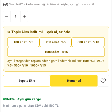
Saat 14:00’ a kadar vereceğiniz tüm siparişler, aynı gün sevk edilir.
md
risi
Klemens 180C
nsatör
erisi
renç %5 2W
Kılıf
risi
Klemens 90C
atör
risi
enç 1/8w
Kılıf
i
satör
risi
enç %1 1/2W
k kapasitör
⚙️ Toplu Alım İndirimi — çok al, az öde
100 adet · %3
250 adet · %5
500 adet · %10
si
atör
risi
enç %1 1/4W
1000 adet · %15
si
tör
risi
renç 1/2W
ad
iyot
Aynı kategoriden toplam adede göre kademeli indirim:
100+ %3 · 250+
%5 · 500+ %10 · 1000+ %15
si
atör
Serisi
renç 10W
isi
satör
Serisi
enç 1W
r 1206 Kılıf
Sepete Ekle
Hemen Al
 Serisi,45 Serisi
atör
Serisi
renç 20W
 1206 Kılıf - 25 Adet
iyot
Stokta · Aynı gün kargo
risi
tör
isi
enç 2W
 402 Kılıf
Minimum sipariş tutarı: KDV dahil 500 TL