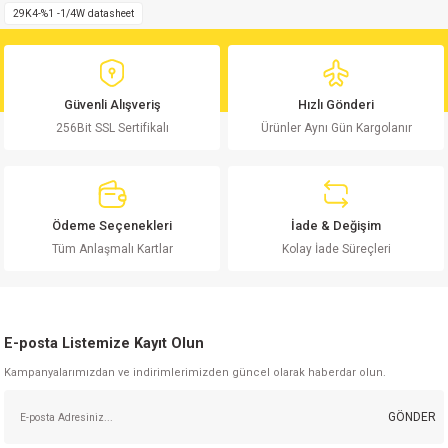
29K4-%1 -1/4W datasheet
Ürün resmi kalitesiz, bozuk veya görüntülenemiyor.
Ürün açıklamasında eksik bilgiler bulunuyor.
Ürün bilgilerinde hatalar bulunuyor.
Güvenli Alışveriş
Hızlı Gönderi
Ürün fiyatı diğer sitelerden daha pahalı.
256Bit SSL Sertifikalı
Ürünler Aynı Gün Kargolanır
Bu ürüne benzer farklı alternatifler olmalı.
Ödeme Seçenekleri
İade & Değişim
Tüm Anlaşmalı Kartlar
Kolay İade Süreçleri
Gönder
E-posta Listemize Kayıt Olun
Kampanyalarımızdan ve indirimlerimizden güncel olarak haberdar olun.
GÖNDER