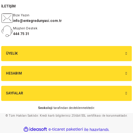
İLETİŞİM
Bize Yazın
info@entegredunyasi.com.tr
Müşteri Destek
444 75 31
ÜYELİK
HESABIM
SAYFALAR
Seokoloji
tarafından desteklenmektedir.
© Tüm Hakları Saklıdır. Kredi kartı bilgileriniz 256bit SSL sertifikası ile korunmaktadır.
ideasoft
ile
e-