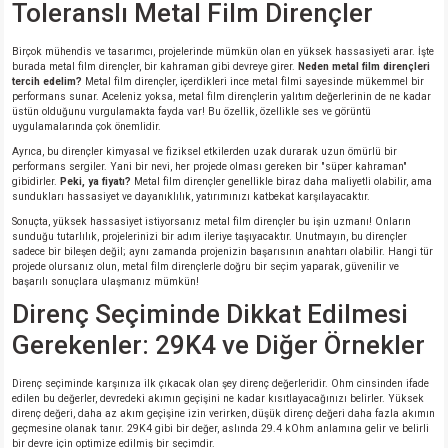
Toleranslı Metal Film Dirençler
si
ansatör
 Kılıf
Birçok mühendis ve tasarımcı, projelerinde mümkün olan en yüksek hassasiyeti arar. İşte
si
a Tipi Kondansatör
 Kılıf
burada metal film dirençler, bir kahraman gibi devreye girer.
Neden metal film dirençleri
tercih edelim?
Metal film dirençler, içerdikleri ince metal filmi sayesinde mükemmel bir
performans sunar. Aceleniz yoksa, metal film dirençlerin yalıtım değerlerinin de ne kadar
risi
Tipi Kondansatör
 Kılıf
üstün olduğunu vurgulamakta fayda var! Bu özellik, özellikle ses ve görüntü
uygulamalarında çok önemlidir.
Ayrıca, bu dirençler kimyasal ve fiziksel etkilerden uzak durarak uzun ömürlü bir
si
nsatör
 Kılıf
performans sergiler. Yani bir nevi, her projede olması gereken bir "süper kahraman"
gibidirler.
Peki, ya fiyatı?
Metal film dirençler genellikle biraz daha maliyetli olabilir, ama
sundukları hassasiyet ve dayanıklılık, yatırımınızı katbekat karşılayacaktır.
si
r 1206 Kılıf
Kılıf
Sonuçta, yüksek hassasiyet istiyorsanız metal film dirençler bu işin uzmanı! Onların
sunduğu tutarlılık, projelerinizi bir adım ileriye taşıyacaktır. Unutmayın, bu dirençler
si
 402 Kılıf
Kılıf
sadece bir bileşen değil; aynı zamanda projenizin başarısının anahtarı olabilir. Hangi tür
projede olursanız olun, metal film dirençlerle doğru bir seçim yaparak, güvenilir ve
başarılı sonuçlara ulaşmanız mümkün!
isi
 603 Kılıf
Kılıf
Direnç Seçiminde Dikkat Edilmesi
Gerekenler: 29K4 ve Diğer Örnekler
si
 805 Kılıf
5W
Direnç seçiminde karşınıza ilk çıkacak olan şey direnç değerleridir. Ohm cinsinden ifade
isi
nsatör
W
edilen bu değerler, devredeki akımın geçişini ne kadar kısıtlayacağınızı belirler. Yüksek
direnç değeri, daha az akım geçişine izin verirken, düşük direnç değeri daha fazla akımın
geçmesine olanak tanır. 29K4 gibi bir değer, aslında 29.4 kOhm anlamına gelir ve belirli
bir devre için optimize edilmiş bir seçimdir.
si
atör
W