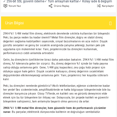
✓ 256-bit SSL güvenli ödeme
✓ Tüm anlaşmalı kartlar
✓ Kolay iade & değişim
si
atör
Serisi
enç 3W
 603 Kılıf
Yorum Yaz
Ürünü Paylaş
Karşılaştır
si
satör
erisi
enç 4W
 603 Kılıf - 25 Adet
Ürün Bilgisi
4 Serisi,27 Serisi,93 Serisi
atör
Serisi
enç 5W
 805 Kılıf
29K4 %1 1/4W metal film direnç, elektronik devrelerde sıklıkla kullanılan bir bileşendir.
Peki, bu parça neden bu kadar önemli? Metal film dirençler, doğru ve stabil direnç
değerleri sağlama kabiliyetleri sayesinde, sinyal bozulmalarını en aza indirir. Düşük
tör
 Serisi
ç 10W
 805 Kılıf - 25 Adet
gürültü seviyeleri ve geniş bir sıcaklık aralığında çalışma yeteneği, bunları pek çok
uygulama için mükemmel kılar. Yani, projelerinizde bu dirençleri kullanmak,
performansınızı ciddi anlamda artırabilir.
erisi
atör
erisi
ç 11W
d
Gelin, bu dirençlerin özelliklerine biraz daha yakından bakalım. 29K4 %1 1/4W metal film
direnç, %1 toleransla gelen bir sürpriz. Bu, direnç değerinin %1 içinde bir hata payına
sahip olduğu anlamına gelir. Gene, 1/4W güç kapasitesi, onu çoğu hobi projesi için
isi
satör
ç 13W
oldukça uygun hale getirir. Düşük sıcaklık katsayısı, direnç değerinin sıcaklıktaki
değişimlerden etkilenmeyeceği anlamına gelir. Yani, projeleriniz her koşulda istikrarlı
kalır.
isi
atör
ç 14W
Peki, bu dirençleri nerelerde görebiliriz? Akıllı telefonlardan, eğlence sistemlerine kadar
her yerde! Ses sistemlerinde, amplifikatörlerde ve hatta bilgisayar bileşenlerinde bile bu
dirençler karşımıza çıkıyor. Glosy TV'lerde, en kaliteli ses ve görüntü deneyimini elde
i
satör
ç 15W
etmek için bu tür bileşenlere bir ihtiyaç var. Dolayısıyla, bir projede kaliteli ve güvenilir
bileşenlere sahipseniz, tam anlamıyla başarılı olma şansınız da artar.
isi
atör
ç 17W
iyot
29K4 %1 1/4W metal film dirençler, hem güvenilir hem de performanslı çözümler
sunar.
Bu parçalar, elektronik dünyasında kalitenin ve doğruluğun sembolüdür.