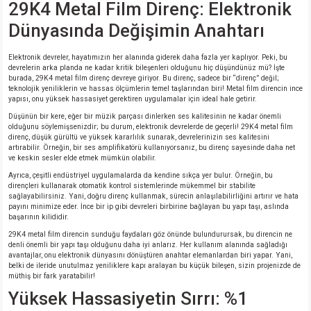
29K4 Metal Film Direnç: Elektronik
si
nsatörler
ç 25W
od
Dünyasında Değişimin Anahtarı
ndansatör
ç 3W
ç
Elektronik devreler, hayatımızın her alanında giderek daha fazla yer kaplıyor. Peki, bu
devrelerin arka planda ne kadar kritik bileşenleri olduğunu hiç düşündünüz mü? İşte
ver
d Kondansatörler
ç 4W
burada, 29K4 metal film direnç devreye giriyor. Bu direnç, sadece bir “direnç” değil;
teknolojik yeniliklerin ve hassas ölçümlerin temel taşlarından biri! Metal film direncin ince
yapısı, onu yüksek hassasiyet gerektiren uygulamalar için ideal hale getirir.
si
ansatör
ç 6W
Düşünün bir kere, eğer bir müzik parçası dinlerken ses kalitesinin ne kadar önemli
olduğunu söylemişsenizdir; bu durum, elektronik devrelerde de geçerli! 29K4 metal film
direnç, düşük gürültü ve yüksek kararlılık sunarak, devrelerinizin ses kalitesini
si
Kondansatör
ç 7W
d
artırabilir. Örneğin, bir ses amplifikatörü kullanıyorsanız, bu direnç sayesinde daha net
ve keskin sesler elde etmek mümkün olabilir.
Ayrıca, çeşitli endüstriyel uygulamalarda da kendine sıkça yer bulur. Örneğin, bu
isi
ansatör
ç 8W
dirençleri kullanarak otomatik kontrol sistemlerinde mükemmel bir stabilite
sağlayabilirsiniz. Yani, doğru direnç kullanmak, sürecin anlaşılabilirliğini artırır ve hata
payını minimize eder. İnce bir ip gibi devreleri birbirine bağlayan bu yapı taşı, aslında
si
ster AXİAL Kondansatör
ç 9W
başarının kilididir.
29K4 metal film direncin sunduğu faydaları göz önünde bulundurursak, bu direncin ne
denli önemli bir yapı taşı olduğunu daha iyi anlarız. Her kullanım alanında sağladığı
risi
ndansatörler
avantajlar, onu elektronik dünyasını dönüştüren anahtar elemanlardan biri yapar. Yani,
belki de ileride unutulmaz yeniliklere kapı aralayan bu küçük bileşen, sizin projenizde de
müthiş bir fark yaratabilir!
isi
atör
Yüksek Hassasiyetin Sırrı: %1