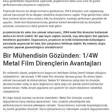
karşı gösterdikleri dayanıklılık sayesinde, projelerinizin daha uzun süre ilk günkü
performansında çalışmasını sağlıyorlar.
isi
Projenizde hassas bir denge kurmanız gerekiyorsa, 29K4 dirençleri size sağlayacağı
yüksek hassasiyet ile bu dengeyi rahatlıkla oluşturmanızı sağlar. Proje geliştirirken, daha
önce yüzlerce ölçüm almış olsanız bile, bu dirençlerin sunduğu performans gerçekten de
erisi
şaşırtıcı. Gerek test ekipmanlarınızda, gerekse kontrol devrelerinizde bu dirençlerle
çalışmak, sonuçlarınızı daha güvenilir hale getirir.
projelerinizde bir adım öne çıkmak istiyorsanız, 29K4 metal film dirençleri kullanmak
releri
akıllıca bir tercih olabilir. Bir yapı taşını sağlam seçmek, inşa edeceğiniz tüm yapıların
temellerini güçlendirir. Düşünsenize, projenizin en kritik bölümlerinde kullandığınız
parçalarda yaşanacak bir hata, tüm çalışmanızı tehlikeye atabilir. Bu nedenle, doğru
P MARKA)
seçimler yaparak güvenilirliğinizi artırabilirsiniz!
Bir Mühendisin Gözünden: 1/4W
Metal Film Dirençlerin Avantajları
Bir mühendis olarak, projelerinizin başarısını belirleyen birkaç önemli bileşen olduğunu
söyleyebilirim. İşte burada 1/4W metal film dirençler devreye giriyor. Bu direnç tipleri,
yüksek hassasiyeti ile dikkat çekiyor. Sadece %1 toleransa sahip olan bu dirençler,
devrelerinizdeki voltaj ve akım değerlerinin daha doğru bir şekilde kontrol edilmesine
olanak tanıyor. Hatta, birçok uygulama için güvenilir bir seçim olduklarını rahatlıkla
söyleyebilirim.
Bir diğer büyük avantajı ise termal stabiliteleri. Metal film dirençler, sıcaklık
değişimlerine karşı oldukça dayanıklıdır. Yani, sıcaklık yükseldiğinde bile
performanslarını koruma yeteneğine sahipler. Tasarımlarınız üzerinde düşündüğünüzde,
bu özellik gerçekten önemlidir. Devre elemanlarınızın istenmeyen sıcaklık değişimlerinden