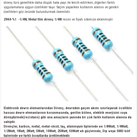
direnç türü genellikle daha düşük hata payı ile tercih edilirken, diğerleri farklı
uygulamalara uygun özellikler taşır. Seçim yaparken kullanım alanını ve gerekli
özellikleri göz önünde bulundurmak önemlidir.
29K4-%1 -1/4W, Metal film direnç 1/4W
resmi ve fiyatı sitemize eklenmiştir.
Elektronik devre elemanlarından Direnç; devreden geçen akımı sınırlayarak özellikle
hassas devre elemanlarının korunmasında, gerilim bölme, elektrik enerjisini ısıya
dönüştürmek(rezistans) gibi ana amaçların yanında bir çok farklı kullanım alanına da
sahiptir.
Dirençler, karbon, metal, metal-oksit, taş, alüminyum tiplerinde ve 1/8Watt, 1/4Watt,
1/2Watt, 1Watt, 2Watt, 5Watt, 10Watt, 25Watt, 50Watt vb güçlerinde, Dip veya SMD kılıf
tiplerinde ve farklı boyutlarda üretilmektedir.