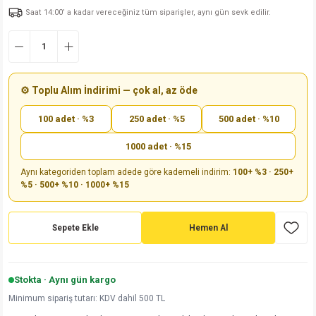
Saat 14:00’ a kadar vereceğiniz tüm siparişler, aynı gün sevk edilir.
md
risi
Klemens 180C
nsatör
erisi
renç %5 2W
Kılıf
risi
Klemens 90C
atör
risi
enç 1/8w
Kılıf
i
satör
risi
enç %1 1/2W
k kapasitör
⚙️ Toplu Alım İndirimi — çok al, az öde
100 adet · %3
250 adet · %5
500 adet · %10
si
atör
risi
enç %1 1/4W
1000 adet · %15
si
tör
risi
renç 1/2W
ad
iyot
Aynı kategoriden toplam adede göre kademeli indirim:
100+ %3 · 250+
%5 · 500+ %10 · 1000+ %15
si
atör
Serisi
renç 10W
isi
satör
Serisi
enç 1W
r 1206 Kılıf
Sepete Ekle
Hemen Al
 Serisi,45 Serisi
atör
Serisi
renç 20W
 1206 Kılıf - 25 Adet
iyot
Stokta · Aynı gün kargo
risi
tör
isi
enç 2W
 402 Kılıf
Minimum sipariş tutarı: KDV dahil 500 TL