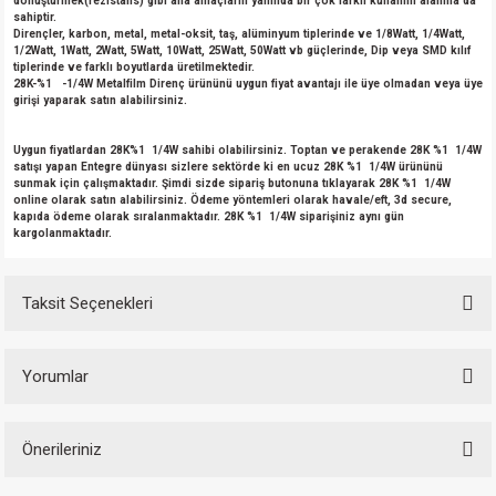
dönüştürmek(rezistans) gibi ana amaçların yanında bir çok farklı kullanım alanına da
si
nsatörler
ç 25W
od
sahiptir.
Dirençler, karbon, metal, metal-oksit, taş, alüminyum tiplerinde ve 1/8Watt, 1/4Watt,
1/2Watt, 1Watt, 2Watt, 5Watt, 10Watt, 25Watt, 50Watt vb güçlerinde, Dip veya SMD kılıf
tiplerinde ve farklı boyutlarda üretilmektedir.
ndansatör
ç 3W
ç
28K-%1 -1/4W Metalfilm Direnç ürününü uygun fiyat avantajı ile üye olmadan veya üye
girişi yaparak satın alabilirsiniz.
ver
d Kondansatörler
ç 4W
Uygun fiyatlardan 28K%1 1/4W sahibi olabilirsiniz. Toptan ve perakende 28K %1 1/4W
satışı yapan Entegre dünyası sizlere sektörde ki en ucuz 28K %1 1/4W ürününü
si
ansatör
ç 6W
sunmak için çalışmaktadır. Şimdi sizde sipariş butonuna tıklayarak 28K %1 1/4W
online olarak satın alabilirsiniz. Ödeme yöntemleri olarak havale/eft, 3d secure,
kapıda ödeme olarak sıralanmaktadır. 28K %1 1/4W siparişiniz aynı gün
si
Kondansatör
ç 7W
d
kargolanmaktadır.
isi
ansatör
ç 8W
Taksit Seçenekleri
si
ster AXİAL Kondansatör
ç 9W
Yorumlar
risi
ndansatörler
Önerileriniz
isi
atör
Bu ürüne ilk yorumu siz yapın!