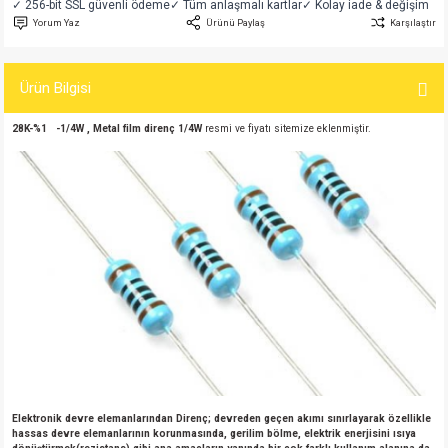
✓ 256-bit SSL güvenli ödeme
✓ Tüm anlaşmalı kartlar
✓ Kolay iade & değişim
si
atör
Serisi
enç 3W
 603 Kılıf
Yorum Yaz
Ürünü Paylaş
Karşılaştır
si
satör
erisi
enç 4W
 603 Kılıf - 25 Adet
Ürün Bilgisi
4 Serisi,27 Serisi,93 Serisi
atör
Serisi
enç 5W
 805 Kılıf
28K-%1 -1/4W , Metal film direnç 1/4W
resmi ve fiyatı sitemize eklenmiştir.
tör
 Serisi
ç 10W
 805 Kılıf - 25 Adet
erisi
atör
erisi
ç 11W
d
isi
satör
ç 13W
isi
atör
ç 14W
i
satör
ç 15W
isi
atör
ç 17W
iyot
Elektronik devre elemanlarından Direnç; devreden geçen akımı sınırlayarak özellikle
hassas devre elemanlarının korunmasında, gerilim bölme, elektrik enerjisini ısıya