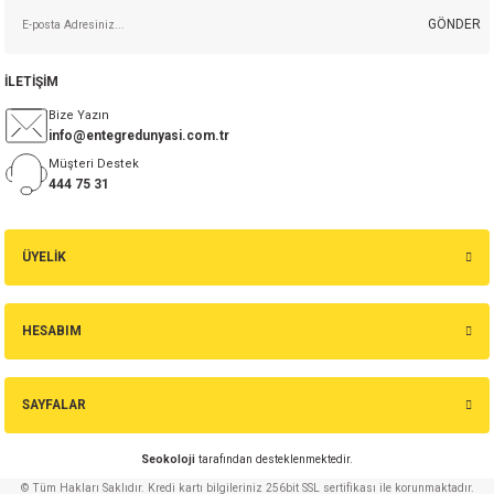
GÖNDER
isi
İLETİŞİM
si
Bize Yazın
info@entegredunyasi.com.tr
isi
Müşteri Destek
444 75 31
isi
ÜYELİK
risi
risi
HESABIM
si
SAYFALAR
si
Seokoloji
tarafından desteklenmektedir.
risi
© Tüm Hakları Saklıdır. Kredi kartı bilgileriniz 256bit SSL sertifikası ile korunmaktadır.