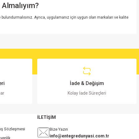
e Almalıyım?
nde bulundurmalısınız. Ayrıca, uygulamanız için uygun olan markaları ve kalite
ri
İade & Değişim
lar
Kolay İade Süreçleri
İLETİŞİM
tış Sözleşmesi
Bize Yazın
info@entegredunyasi.com.tr
üvenlik