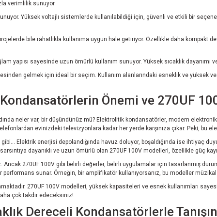
la verimlilik sunuyor.
sunuyor. Yüksek voltajlı sistemlerde kullanılabildiği için, güvenli ve etkili bir seçe
projelerde bile rahatlıkla kullanıma uygun hale getiriyor. Özellikle daha kompakt d
am yapısı sayesinde uzun ömürlü kullanım sunuyor. Yüksek sıcaklık dayanımı ve day
üstesinden gelmek için ideal bir seçim. Kullanım alanlarındaki esneklik ve yüksek v
ik Kondansatörlerin Önemi ve 270UF 10
ında neler var, bir düşündünüz mü? Elektrolitik kondansatörler, modern elektronik ci
lefonlardan evinizdeki televizyonlara kadar her yerde karşınıza çıkar. Peki, bu ele
z gibi… Elektrik enerjisi depolandığında havuz doluyor, boşaldığında ise ihtiyaç duyu
, sarsıntıya dayanıklı ve uzun ömürlü olan 270UF 100V modelleri, özellikle güç kayn
. Ancak 270UF 100V gibi belirli değerler, belirli uygulamalar için tasarlanmış dur
ir performans sunar. Örneğin, bir amplifikatör kullanıyorsanız, bu modeller müzikal r
ynamaktadır. 270UF 100V modelleri, yüksek kapasiteleri ve esnek kullanımları saye
 daha çok takdir edeceksiniz!
aklık Dereceli Kondansatörlerle Tanışı