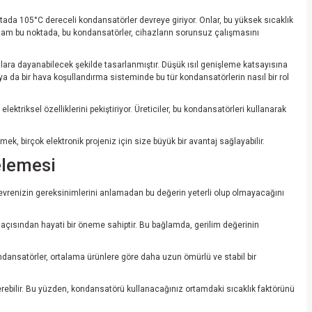
 noktada 105°C dereceli kondansatörler devreye giriyor. Onlar, bu yüksek sıcaklık
te tam bu noktada, bu kondansatörler, cihazların sorunsuz çalışmasını
şullara dayanabilecek şekilde tasarlanmıştır. Düşük ısıl genişleme katsayısına
 da bir hava koşullandırma sisteminde bu tür kondansatörlerin nasıl bir rol
ektriksel özelliklerini pekiştiriyor. Üreticiler, bu kondansatörleri kullanarak
mek, birçok elektronik projeniz için size büyük bir avantaj sağlayabilir.
elemesi
 devrenizin gereksinimlerini anlamadan bu değerin yeterli olup olmayacağını
çısından hayati bir öneme sahiptir. Bu bağlamda, gerilim değerinin
ndansatörler, ortalama ürünlere göre daha uzun ömürlü ve stabil bir
verebilir. Bu yüzden, kondansatörü kullanacağınız ortamdaki sıcaklık faktörünü