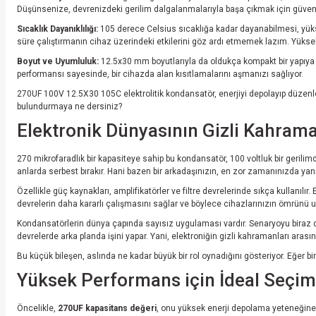
Düşünsenize, devrenizdeki gerilim dalgalanmalarıyla başa çıkmak için güvenil
Sıcaklık Dayanıklılığı:
105 derece Celsius sıcaklığa kadar dayanabilmesi, yüksek
süre çalıştırmanın cihaz üzerindeki etkilerini göz ardı etmemek lazım. Yüksek
Boyut ve Uyumluluk:
12.5x30 mm boyutlarıyla da oldukça kompakt bir yapıya 
performansı sayesinde, bir cihazda alan kısıtlamalarını aşmanızı sağlıyor.
270UF 100V 12.5X30 105C elektrolitik kondansatör, enerjiyi depolayıp düzenle
bulundurmaya ne dersiniz?
Elektronik Dünyasının Gizli Kahram
270 mikrofaradlık bir kapasiteye sahip bu kondansatör, 100 voltluk bir gerilimde
anlarda serbest bırakır. Hani bazen bir arkadaşınızın, en zor zamanınızda yanı
Özellikle güç kaynakları, amplifikatörler ve filtre devrelerinde sıkça kulla
devrelerin daha kararlı çalışmasını sağlar ve böylece cihazlarınızın ömrünü 
Kondansatörlerin dünya çapında sayısız uygulaması vardır. Senaryoyu biraz d
devrelerde arka planda işini yapar. Yani, elektroniğin gizli kahramanları arasın
Bu küçük bileşen, aslında ne kadar büyük bir rol oynadığını gösteriyor. Eğer bir
Yüksek Performans için İdeal Seçim
Öncelikle,
270UF kapasitans değeri
, onu yüksek enerji depolama yeteneğine s