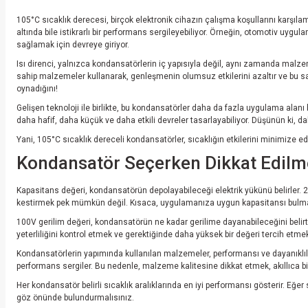
105°C sıcaklık derecesi, birçok elektronik cihazın çalışma koşullarını karşılama
altında bile istikrarlı bir performans sergileyebiliyor. Örneğin, otomotiv uy
sağlamak için devreye giriyor.
Isı direnci, yalnızca kondansatörlerin iç yapısıyla değil, aynı zamanda malzeme
sahip malzemeler kullanarak, genleşmenin olumsuz etkilerini azaltır ve bu s
oynadığını!
Gelişen teknoloji ile birlikte, bu kondansatörler daha da fazla uygulama alanı b
daha hafif, daha küçük ve daha etkili devreler tasarlayabiliyor. Düşünün ki, da
Yani, 105°C sıcaklık dereceli kondansatörler, sıcaklığın etkilerini minimize eder
Kondansatör Seçerken Dikkat Edilm
Kapasitans değeri, kondansatörün depolayabileceği elektrik yükünü belirler. 2
kestirmek pek mümkün değil. Kısaca, uygulamanıza uygun kapasitansı bulma
100V gerilim değeri, kondansatörün ne kadar gerilime dayanabileceğini beli
yeterliliğini kontrol etmek ve gerektiğinde daha yüksek bir değeri tercih etmek a
Kondansatörlerin yapımında kullanılan malzemeler, performansı ve dayanıklılı
performans sergiler. Bu nedenle, malzeme kalitesine dikkat etmek, akıllıca bir 
Her kondansatör belirli sıcaklık aralıklarında en iyi performansı gösterir. E
göz önünde bulundurmalısınız.