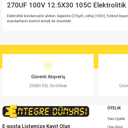
270UF 100V 12.5X30 105C Elektrolitik 
Elektrolitik kondansatör alırken, kapasite (270μF), voltaj (100V), fiziksel boy
standartlarını kontrol etmek de önemlidir.
Bu ürünün fiyat bilgisi, resim, ürün açıklamalarında ve diğer konularda yete
Görüş ve önerileriniz için teşekkür ederiz.
Ürün resmi kalitesiz, bozuk veya görüntülenemiyor.
Ürün açıklamasında eksik bilgiler bulunuyor.
Ürün bilgilerinde hatalar bulunuyor.
Güvenli Alışveriş
Ürün fiyatı diğer sitelerden daha pahalı.
256Bit SSL Sertifikalı
Ürün
Bu ürüne benzer farklı alternatifler olmalı.
ÜYELİK
Yeni Üyelik
E-posta Listemize Kayıt Olun
Üye Girişi