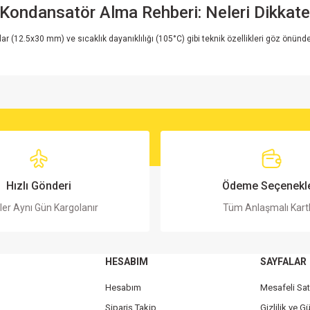
Kondansatör Alma Rehberi: Neleri Dikkat
utlar (12.5x30 mm) ve sıcaklık dayanıklılığı (105°C) gibi teknik özellikleri göz önü
rsiz gördüğünüz noktaları öneri formunu kullanarak tarafımıza iletebilirsiniz.
Bu ürüne ilk yorumu siz yapın!
Yorum Yaz
Hızlı Gönderi
Ödeme Seçenekle
ler Aynı Gün Kargolanır
Tüm Anlaşmalı Kart
HESABIM
SAYFALAR
Hesabım
Mesafeli Sa
Sipariş Takip
Gizlilik ve G