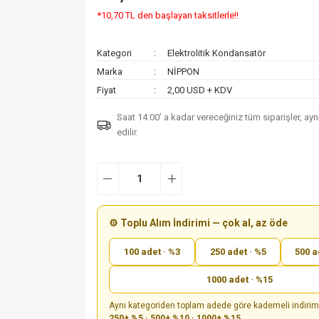
*10,70 TL den başlayan taksitlerle!!
Kategori
Elektrolitik Kondansatör
Marka
NİPPON
Fiyat
2,00 USD + KDV
Saat 14:00’ a kadar vereceğiniz tüm siparişler, ay
edilir.
⚙️ Toplu Alım İndirimi — çok al, az öde
100 adet · %3
250 adet · %5
500 a
1000 adet · %15
Aynı kategoriden toplam adede göre kademeli indiri
250+ %5 · 500+ %10 · 1000+ %15