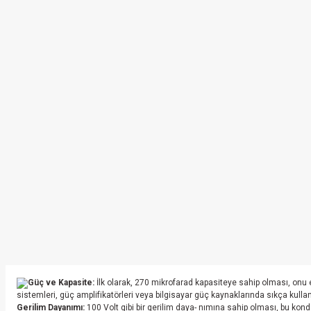
Güç ve Kapasite:
İlk olarak, 270 mikrofarad kapasiteye sahip olması, onu e
sistemleri, güç amplifikatörleri veya bilgisayar güç kaynaklarında sıkça kullan
Gerilim Dayanımı:
100 Volt gibi bir gerilim daya- nımına sahip olması, bu kond