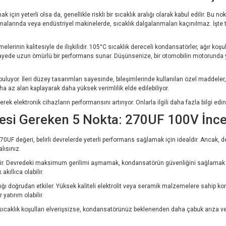
k için yeterli olsa da, genellikle riskli bir sıcaklık aralığı olarak kabul edilir. Bu
gulamalarında veya endüstriyel makinelerde, sıcaklık dalgalanmaları kaçınılmaz. İş
lerinin kalitesiyle de ilişkilidir. 105°C sıcaklık dereceli kondansatörler, ağır ko
ayede uzun ömürlü bir performans sunar. Düşünsenize, bir otomobilin motorunda ya
uluyor. İleri düzey tasarımları sayesinde, bileşimlerinde kullanılan özel maddeler, el
ha az alan kaplayarak daha yüksek verimlilik elde edilebiliyor.
ek elektronik cihazların performansını artırıyor. Onlarla ilgili daha fazla bilgi edin
esi Gereken 5 Nokta: 270UF 100V İnc
70UF değeri, belirli devrelerde yeterli performans sağlamak için idealdir. Ancak,
lısınız.
rtir. Devredeki maksimum gerilimi aşmamak, kondansatörün güvenliğini sağlamak a
kıllıca olabilir.
ğı doğrudan etkiler. Yüksek kaliteli elektrolit veya seramik malzemelere sahip ko
yatırım olabilir.
ğer sıcaklık koşulları elverişsizse, kondansatörünüz beklenenden daha çabuk arıza 