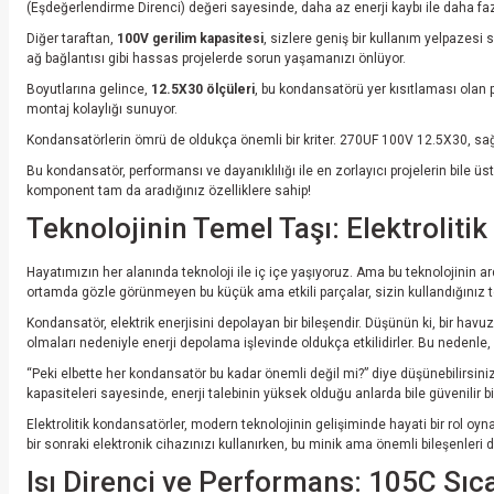
(Eşdeğerlendirme Direnci) değeri sayesinde, daha az enerji kaybı ile daha faz
Diğer taraftan,
100V gerilim kapasitesi
, sizlere geniş bir kullanım yelpazesi 
ağ bağlantısı gibi hassas projelerde sorun yaşamanızı önlüyor.
Boyutlarına gelince,
12.5X30 ölçüleri
, bu kondansatörü yer kısıtlaması olan 
montaj kolaylığı sunuyor.
Kondansatörlerin ömrü de oldukça önemli bir kriter. 270UF 100V 12.5X30, sağl
Bu kondansatör, performansı ve dayanıklılığı ile en zorlayıcı projelerin bile 
komponent tam da aradığınız özelliklere sahip!
Teknolojinin Temel Taşı: Elektrolit
Hayatımızın her alanında teknoloji ile iç içe yaşıyoruz. Ama bu teknolojinin ard
ortamda gözle görünmeyen bu küçük ama etkili parçalar, sizin kullandığınız te
Kondansatör, elektrik enerjisini depolayan bir bileşendir. Düşünün ki, bir havu
olmaları nedeniyle enerji depolama işlevinde oldukça etkilidirler. Bu nedenle
“Peki elbette her kondansatör bu kadar önemli değil mi?” diye düşünebilirsiniz
kapasiteleri sayesinde, enerji talebinin yüksek olduğu anlarda bile güvenilir b
Elektrolitik kondansatörler, modern teknolojinin gelişiminde hayati bir rol o
bir sonraki elektronik cihazınızı kullanırken, bu minik ama önemli bileşenleri
Isı Direnci ve Performans: 105C Sıc