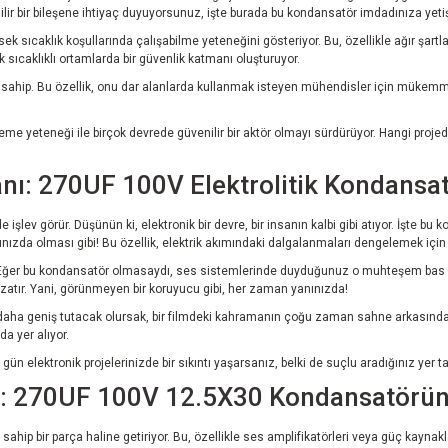
ir bir bileşene ihtiyaç duyuyorsunuz, işte burada bu kondansatör imdadınıza yetiş
 sıcaklık koşullarında çalışabilme yeteneğini gösteriyor. Bu, özellikle ağır şartla
 sıcaklıklı ortamlarda bir güvenlik katmanı oluşturuyor.
sahip. Bu özellik, onu dar alanlarda kullanmak isteyen mühendisler için mükemmel
me yeteneği ile birçok devrede güvenilir bir aktör olmayı sürdürüyor. Hangi proj
anı: 270UF 100V Elektrolitik Kondansa
 işlev görür. Düşünün ki, elektronik bir devre, bir insanın kalbi gibi atıyor. İşte b
nızda olması gibi! Bu özellik, elektrik akımındaki dalgalanmaları dengelemek için 
nılır. Eğer bu kondansatör olmasaydı, ses sistemlerinde duyduğunuz o muhteşem bas
uzatır. Yani, görünmeyen bir koruyucu gibi, her zaman yanınızda!
aha geniş tutacak olursak, bir filmdeki kahramanın çoğu zaman sahne arkasında d
da yer alıyor.
 gün elektronik projelerinizde bir sıkıntı yaşarsanız, belki de suçlu aradığınız yer 
: 270UF 100V 12.5X30 Kondansatörün 
ahip bir parça haline getiriyor. Bu, özellikle ses amplifikatörleri veya güç kaynak