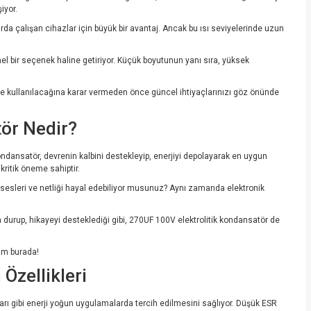
iyor.
rda çalışan cihazlar için büyük bir avantaj. Ancak bu ısı seviyelerinde uzun
 bir seçenek haline getiriyor. Küçük boyutunun yanı sıra, yüksek
ede kullanılacağına karar vermeden önce güncel ihtiyaçlarınızı göz önünde
tör Nedir?
u kondansatör, devrenin kalbini destekleyip, enerjiyi depolayarak en uygun
kritik öneme sahiptir.
 sesleri ve netliği hayal edebiliyor musunuz? Aynı zamanda elektronik
urup, hikayeyi desteklediği gibi, 270UF 100V elektrolitik kondansatör de
tam burada!
Özellikleri
ları gibi enerji yoğun uygulamalarda tercih edilmesini sağlıyor. Düşük ESR