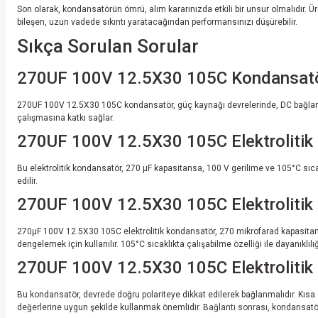
Son olarak, kondansatörün ömrü, alım kararınızda etkili bir unsur olmalıdır.
bileşen, uzun vadede sıkıntı yaratacağından performansınızı düşürebilir.
Sıkça Sorulan Sorular
270UF 100V 12.5X30 105C Kondansatörü
270UF 100V 12.5X30 105C kondansatör, güç kaynağı devrelerinde, DC bağlantılar
çalışmasına katkı sağlar.
270UF 100V 12.5X30 105C Elektrolitik K
Bu elektrolitik kondansatör, 270 µF kapasitansa, 100 V gerilime ve 105°C sı
edilir.
270UF 100V 12.5X30 105C Elektrolitik
270µF 100V 12.5X30 105C elektrolitik kondansatör, 270 mikrofarad kapasitansı 
dengelemek için kullanılır. 105°C sıcaklıkta çalışabilme özelliği ile dayanıklılığı 
270UF 100V 12.5X30 105C Elektrolitik 
Bu kondansatör, devrede doğru polariteye dikkat edilerek bağlanmalıdır. Kısa ol
değerlerine uygun şekilde kullanmak önemlidir. Bağlantı sonrası, kondansatörü