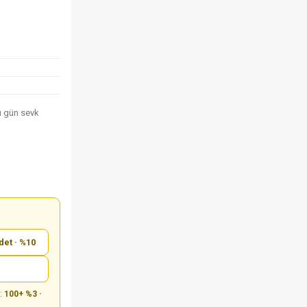
nı gün sevk
det · %10
m:
100+ %3 ·