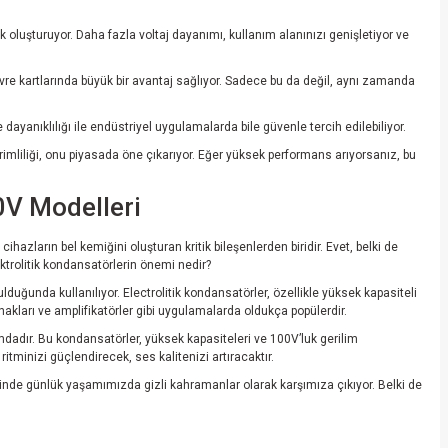
nek oluşturuyor. Daha fazla voltaj dayanımı, kullanım alanınızı genişletiyor ve
evre kartlarında büyük bir avantaj sağlıyor. Sadece bu da değil, aynı zamanda
anıklılığı ile endüstriyel uygulamalarda bile güvenle tercih edilebiliyor.
erimliliği, onu piyasada öne çıkarıyor. Eğer yüksek performans arıyorsanız, bu
0V Modelleri
hazların bel kemiğini oluşturan kritik bileşenlerden biridir. Evet, belki de
ktrolitik kondansatörlerin önemi nedir?
lduğunda kullanılıyor. Electrolitik kondansatörler, özellikle yüksek kapasiteli
akları ve amplifikatörler gibi uygulamalarda oldukça popülerdir.
umdadır. Bu kondansatörler, yüksek kapasiteleri ve 100V’luk gerilim
itminizi güçlendirecek, ses kalitenizi artıracaktır.
sinde günlük yaşamımızda gizli kahramanlar olarak karşımıza çıkıyor. Belki de
n