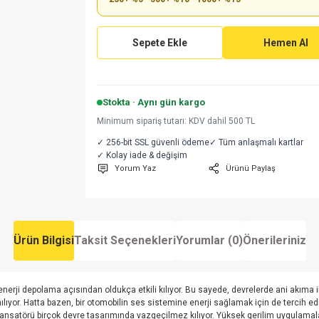
Sepete Ekle
Hemen Al
Stokta · Aynı gün kargo
Minimum sipariş tutarı: KDV dahil 500 TL
✓ 256-bit SSL güvenli ödeme
✓ Tüm anlaşmalı kartlar
✓ Kolay iade & değişim
Yorum Yaz
Ürünü Paylaş
Ürün Bilgisi
Taksit Seçenekleri
Yorumlar (0)
Önerileriniz
nerji depolama açısından oldukça etkili kılıyor. Bu sayede, devrelerde ani akıma i
ılıyor. Hatta bazen, bir otomobilin ses sistemine enerji sağlamak için de tercih edi
ansatörü birçok devre tasarımında vazgeçilmez kılıyor. Yüksek gerilim uygulamaların