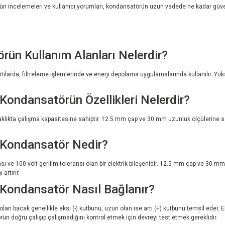
 Ürün incelemeleri ve kullanıcı yorumları, kondansatörün uzun vadede ne kadar güv
n Kullanım Alanları Nelerdir?
da, filtreleme işlemlerinde ve enerji depolama uygulamalarında kullanılır. Yüksek 
ondansatörün Özellikleri Nelerdir?
caklıkta çalışma kapasitesine sahiptir. 12.5 mm çap ve 30 mm uzunluk ölçülerine 
 Kondansatör Nedir?
ve 100 volt gerilim toleransı olan bir elektrik bileşenidir. 12.5 mm çap ve 30 mm
artırır.
Kondansatör Nasıl Bağlanır?
an bacak genellikle eksi (-) kutbunu, uzun olan ise artı (+) kutbunu temsil eder. E
n doğru çalışıp çalışmadığını kontrol etmek için devreyi test etmek gereklidir.