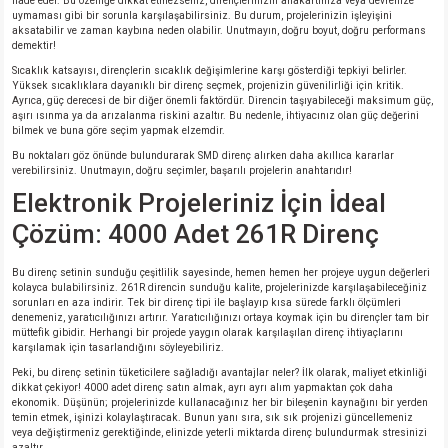
ifade eder. Bu özelliğe dikkat etmezseniz, dirençlerinizin anakartınıza veya devrenize
uymaması gibi bir sorunla karşılaşabilirsiniz. Bu durum, projelerinizin işleyişini
aksatabilir ve zaman kaybına neden olabilir. Unutmayın, doğru boyut, doğru performans
demektir!
Sıcaklık katsayısı, dirençlerin sıcaklık değişimlerine karşı gösterdiği tepkiyi belirler.
Yüksek sıcaklıklara dayanıklı bir direnç seçmek, projenizin güvenilirliği için kritik.
Ayrıca, güç derecesi de bir diğer önemli faktördür. Direncin taşıyabileceği maksimum güç,
aşırı ısınma ya da arızalanma riskini azaltır. Bu nedenle, ihtiyacınız olan güç değerini
bilmek ve buna göre seçim yapmak elzemdir.
Bu noktaları göz önünde bulundurarak SMD direnç alırken daha akıllıca kararlar
verebilirsiniz. Unutmayın, doğru seçimler, başarılı projelerin anahtarıdır!
Elektronik Projeleriniz İçin İdeal
Çözüm: 4000 Adet 261R Direnç
Bu direnç setinin sunduğu çeşitlilik sayesinde, hemen hemen her projeye uygun değerleri
kolayca bulabilirsiniz. 261R direncin sunduğu kalite, projelerinizde karşılaşabileceğiniz
sorunları en aza indirir. Tek bir direnç tipi ile başlayıp kısa sürede farklı ölçümleri
denemeniz, yaratıcılığınızı artırır. Yaratıcılığınızı ortaya koymak için bu dirençler tam bir
müttefik gibidir. Herhangi bir projede yaygın olarak karşılaşılan direnç ihtiyaçlarını
karşılamak için tasarlandığını söyleyebiliriz.
Peki, bu direnç setinin tüketicilere sağladığı avantajlar neler? İlk olarak, maliyet etkinliği
dikkat çekiyor! 4000 adet direnç satın almak, ayrı ayrı alım yapmaktan çok daha
ekonomik. Düşünün; projelerinizde kullanacağınız her bir bileşenin kaynağını bir yerden
temin etmek, işinizi kolaylaştıracak. Bunun yanı sıra, sık sık projenizi güncellemeniz
veya değiştirmeniz gerektiğinde, elinizde yeterli miktarda direnç bulundurmak stresinizi
azaltır.