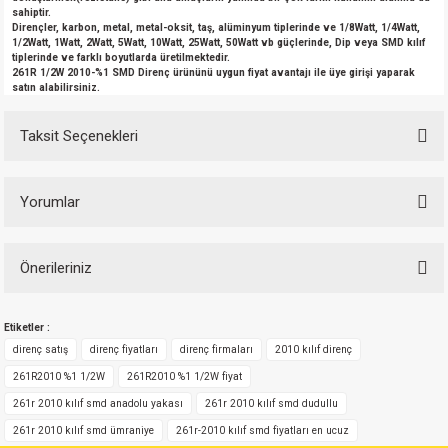
sahiptir.
Dirençler, karbon, metal, metal-oksit, taş, alüminyum tiplerinde ve 1/8Watt, 1/4Watt,
1/2Watt, 1Watt, 2Watt, 5Watt, 10Watt, 25Watt, 50Watt vb güçlerinde, Dip veya SMD kılıf
tiplerinde ve farklı boyutlarda üretilmektedir.
261R 1/2W 2010-%1 SMD Direnç ürününü uygun fiyat avantajı ile üye girişi yaparak
satın alabilirsiniz.
Taksit Seçenekleri
Yorumlar
Önerileriniz
Bu ürüne ilk yorumu siz yapın!
Bu ürünün fiyat bilgisi, resim, ürün açıklamalarında ve diğer konularda
Etiketler :
yetersiz gördüğünüz noktaları öneri formunu kullanarak tarafımıza
Yorum Yaz
iletebilirsiniz.
direnç satış
direnç fiyatları
direnç firmaları
2010 kılıf direnç
Görüş ve önerileriniz için teşekkür ederiz.
261R2010 %1 1/2W
261R2010 %1 1/2W fiyat
261r 2010 kılıf smd anadolu yakası
261r 2010 kılıf smd dudullu
Ürün resmi kalitesiz, bozuk veya görüntülenemiyor.
261r 2010 kılıf smd ümraniye
261r-2010 kılıf smd fiyatları en ucuz
Ürün açıklamasında eksik bilgiler bulunuyor.