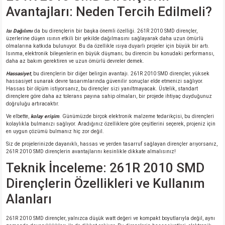
Avantajları: Neden Tercih Edilmeli?
isi
Isı Dağılımı
da bu dirençlerin bir başka önemli özelliği. 261R 2010 SMD dirençler,
üzerlerine düşen ısının etkili bir şekilde dağılmasını sağlayarak daha uzun ömürlü
olmalarına katkıda bulunuyor. Bu da özellikle ısıya duyarlı projeler için büyük bir artı.
si
Isınma, elektronik bileşenlerin en büyük düşmanı; bu direncin bu konudaki performansı,
daha az bakım gerektiren ve uzun ömürlü devreler demek.
isi
Hassasiyet
, bu dirençlerin bir diğer belirgin avantajı. 261R 2010 SMD dirençler, yüksek
hassasiyet sunarak devre tasarımlarında güvenilir sonuçlar elde etmenizi sağlıyor.
Hassas bir ölçüm istiyorsanız, bu dirençler sizi yanıltmayacak. Üstelik, standart
dirençlere göre daha az tolerans payına sahip olmaları, bir projede ihtiyaç duyduğunuz
isi
doğruluğu artıracaktır.
Ve elbette,
kolay erişim
. Günümüzde birçok elektronik malzeme tedarikçisi, bu dirençleri
risi
kolaylıkla bulmanızı sağlıyor. Aradığınız özelliklere göre çeşitlerini seçerek, projeniz için
en uygun çözümü bulmanız hiç zor değil.
Siz de projelerinizde dayanıklı, hassas ve yerden tasarruf sağlayan dirençler arıyorsanız,
risi
261R 2010 SMD dirençlerin avantajlarını kesinlikle dikkate almalısınız!
Teknik İnceleme: 261R 2010 SMD
si
Dirençlerin Özellikleri ve Kullanım
Alanları
si
261R 2010 SMD dirençler, yalnızca düşük watt değeri ve kompakt boyutlarıyla değil, aynı
risi