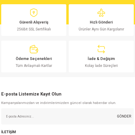
Ürün bilgilerinde hatalar bulunuyor.
Ürün fiyatı diğer sitelerden daha pahalı.
Güvenli Alışveriş
Hızlı Gönderi
Bu ürüne benzer farklı alternatifler olmalı.
256Bit SSL Sertifikalı
Ürünler Aynı Gün Kargolanır
Ödeme Seçenekleri
İade & Değişim
Gönder
Tüm Anlaşmalı Kartlar
Kolay İade Süreçleri
E-posta Listemize Kayıt Olun
Kampanyalarımızdan ve indirimlerimizden güncel olarak haberdar olun.
GÖNDER
İLETİŞİM