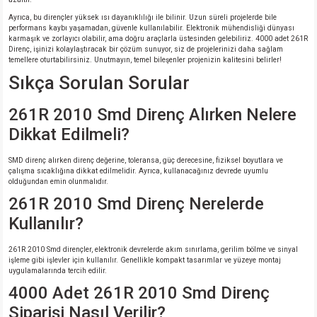
Ayrıca, bu dirençler yüksek ısı dayanıklılığı ile bilinir. Uzun süreli projelerde bile
performans kaybı yaşamadan, güvenle kullanılabilir. Elektronik mühendisliği dünyası
karmaşık ve zorlayıcı olabilir, ama doğru araçlarla üstesinden gelebiliriz. 4000 adet 261R
Direnç, işinizi kolaylaştıracak bir çözüm sunuyor, siz de projelerinizi daha sağlam
temellere oturtabilirsiniz. Unutmayın, temel bileşenler projenizin kalitesini belirler!
Sıkça Sorulan Sorular
261R 2010 Smd Direnç Alırken Nelere
Dikkat Edilmeli?
SMD direnç alırken direnç değerine, toleransa, güç derecesine, fiziksel boyutlara ve
çalışma sıcaklığına dikkat edilmelidir. Ayrıca, kullanacağınız devrede uyumlu
olduğundan emin olunmalıdır.
261R 2010 Smd Direnç Nerelerde
Kullanılır?
261R 2010 Smd dirençler, elektronik devrelerde akım sınırlama, gerilim bölme ve sinyal
işleme gibi işlevler için kullanılır. Genellikle kompakt tasarımlar ve yüzeye montaj
uygulamalarında tercih edilir.
4000 Adet 261R 2010 Smd Direnç
Siparişi Nasıl Verilir?