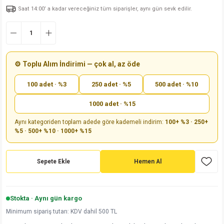
Saat 14:00’ a kadar vereceğiniz tüm siparişler, aynı gün sevk edilir.
md
risi
Klemens 180C
nsatör
erisi
renç %5 2W
Kılıf
risi
Klemens 90C
atör
risi
enç 1/8w
Kılıf
i
satör
risi
enç %1 1/2W
k kapasitör
⚙️ Toplu Alım İndirimi — çok al, az öde
100 adet · %3
250 adet · %5
500 adet · %10
si
atör
risi
enç %1 1/4W
1000 adet · %15
si
tör
risi
renç 1/2W
ad
iyot
Aynı kategoriden toplam adede göre kademeli indirim:
100+ %3 · 250+
%5 · 500+ %10 · 1000+ %15
si
atör
Serisi
renç 10W
isi
satör
Serisi
enç 1W
r 1206 Kılıf
Sepete Ekle
Hemen Al
 Serisi,45 Serisi
atör
Serisi
renç 20W
 1206 Kılıf - 25 Adet
iyot
Stokta · Aynı gün kargo
risi
tör
isi
enç 2W
 402 Kılıf
Minimum sipariş tutarı: KDV dahil 500 TL