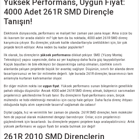
Yüksek Performans, Uygun Fiyat:
si
ansatör
 Kılıf
4000 Adet 261R SMD Dirençle
si
a Tipi Kondansatör
 Kılıf
Tanışın!
risi
Tipi Kondansatör
 Kılıf
Elektronik dünyasında, performans ve maliyet her zaman yan yana koşar. Ama sizce bu
iki kavram bir arada olabilir mi? İşte tam da bu noktada, 4000 adet 261R SMD direnç
karşımıza çıkıyor. Bu dirençler, yüksek kalite standartlarıyla üretildikleri için, bir çok
si
nsatör
 Kılıf
projede tercih ediliyor. Ama neden bu kadar popülerler?
İlk olarak, bu dirençlerin
yüksek performansı
dikkat çekiyor. SMD (Yüzey Montaj
Teknolojisi) yapısı sayesinde, daha az yer kaplayıp daha fazla güç taşıyabiliyorlar.
si
r 1206 Kılıf
Kılıf
Küçük boyutları ile bile etkileyici bir dayanıklılığa sahip olmaları, özellikle sınırlı
alanlarda çalışan projelerde büyük bir avantaj sağlıyor. Düşünün, sınırlı bir alanda devre
tasarlıyorsunuz ve her bir milimetre değerli. İşte burada 261R dirençler, tasarımınızı tam
si
 402 Kılıf
Kılıf
anlamıyla kurtaran kahramanlar oluyor.
Bir diğer mühim nokta ise
uygun fiyat
. Yüksek performans sunan bileşenlerin genellikle
pahalı olduğu düşünülür. Ancak 4000 adet 261R SMD direnç almak, bütçenizi sarsmadan
isi
 603 Kılıf
Kılıf
projelerinizi şekillendirme fırsatı tanır. Bu dirençlerin fiyat-performans oranı, birçok
mühendis ve hobi elektroniği meraklısı için cazip hale geliyor. Daha fazla direnç ihtiyacı
olduğunda toplu alım sayesinde tasarruf sağlamak da cabası!
si
 805 Kılıf
5W
Dijital çağda, hız ve verimlilik her zaman ön planda. 261R SMD dirençler, hem moleküler
hem de yapısal olarak mükemmel dengeyi barındırıyor. Onlar, sizin projelerinizi
güçlendirmek için tasarlandı. bu dirençlerle yepyeni projelere kapı aralayabilirsiniz. Artık
isi
nsatör
W
yüksek performans ve uygun fiyatı bir arada bulmak zor değil!
261R 2010 SMD Dirençlerin
si
atör
W