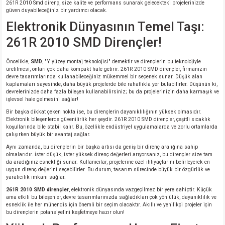
261R 2010 Smd direnç, size kalite ve performans sunarak gelecekteki projelerinizde
si
nsatörler
ç 25W
od
güven duyabileceğiniz bir yardımcı olacak.
Elektronik Dünyasının Temel Taşı:
ndansatör
ç 3W
ç
261R 2010 SMD Dirençler!
ver
d Kondansatörler
ç 4W
Öncelikle,
SMD
, "Y yüzey montaj teknolojisi" demektir ve dirençlerin bu teknolojiyle
üretilmesi, onları çok daha kompakt hale getirir. 261R 2010 SMD dirençler, firmanızın
devre tasarımlarında kullanabileceğiniz mükemmel bir seçenek sunar. Düşük alan
si
ansatör
ç 6W
kaplamaları sayesinde, daha büyük projelerde bile rahatlıkla yer bulabilirler. Düşünün ki,
devrelerinizde daha fazla bileşen kullanabilirsiniz; bu da projelerinizin daha karmaşık ve
işlevsel hale gelmesini sağlar!
si
Kondansatör
ç 7W
d
Bir başka dikkat çeken nokta ise, bu dirençlerin dayanıklılığının yüksek olmasıdır.
Elektronik bileşenlerde güvenilirlik her şeydir. 261R 2010 SMD dirençler, çeşitli sıcaklık
koşullarında bile stabil kalır. Bu, özellikle endüstriyel uygulamalarda ve zorlu ortamlarda
isi
ansatör
ç 8W
çalışırken büyük bir avantaj sağlar.
Aynı zamanda, bu dirençlerin bir başka artısı da geniş bir direnç aralığına sahip
si
ster AXİAL Kondansatör
ç 9W
olmalarıdır. İster düşük, ister yüksek direnç değerleri arıyorsanız, bu dirençler size tam
da aradığınız esnekliği sunar. Kullanıcılar, projelerine özel ihtiyaçlarını belirleyerek en
uygun direnç değerini seçebilirler. Bu durum, tasarım sürecinde büyük bir özgürlük ve
yaratıcılık imkanı sağlar.
risi
ndansatörler
261R 2010 SMD dirençler
, elektronik dünyasında vazgeçilmez bir yere sahiptir. Küçük
ama etkili bu bileşenler, devre tasarımlarınızda sağladıkları çok yönlülük, dayanıklılık ve
isi
atör
esneklik ile her mühendis için önemli bir seçim olacaktır. Akıllı ve yenilikçi projeler için
bu dirençlerin potansiyelini keşfetmeye hazır olun!