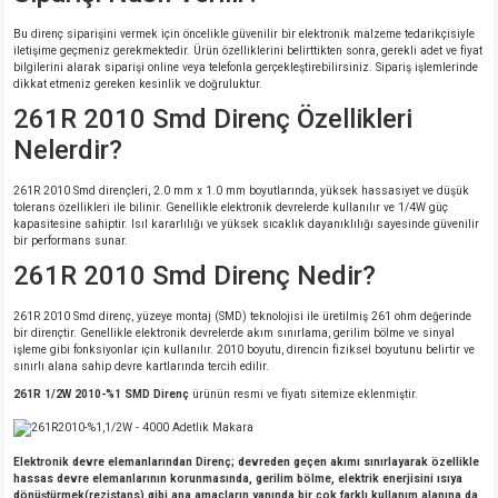
Bu direnç siparişini vermek için öncelikle güvenilir bir elektronik malzeme tedarikçisiyle
iletişime geçmeniz gerekmektedir. Ürün özelliklerini belirttikten sonra, gerekli adet ve fiyat
bilgilerini alarak siparişi online veya telefonla gerçekleştirebilirsiniz. Sipariş işlemlerinde
dikkat etmeniz gereken kesinlik ve doğruluktur.
261R 2010 Smd Direnç Özellikleri
Nelerdir?
261R 2010 Smd dirençleri, 2.0 mm x 1.0 mm boyutlarında, yüksek hassasiyet ve düşük
tolerans özellikleri ile bilinir. Genellikle elektronik devrelerde kullanılır ve 1/4W güç
kapasitesine sahiptir. Isıl kararlılığı ve yüksek sıcaklık dayanıklılığı sayesinde güvenilir
bir performans sunar.
261R 2010 Smd Direnç Nedir?
261R 2010 Smd direnç, yüzeye montaj (SMD) teknolojisi ile üretilmiş 261 ohm değerinde
bir dirençtir. Genellikle elektronik devrelerde akım sınırlama, gerilim bölme ve sinyal
işleme gibi fonksiyonlar için kullanılır. 2010 boyutu, direncin fiziksel boyutunu belirtir ve
sınırlı alana sahip devre kartlarında tercih edilir.
261R 1/2W 2010-%1 SMD Direnç
ürünün resmi ve fiyatı sitemize eklenmiştir.
Elektronik devre elemanlarından Direnç; devreden geçen akımı sınırlayarak özellikle
hassas devre elemanlarının korunmasında, gerilim bölme, elektrik enerjisini ısıya
dönüştürmek(rezistans) gibi ana amaçların yanında bir çok farklı kullanım alanına da