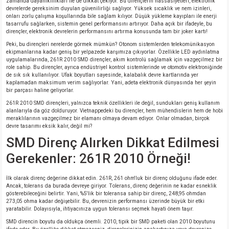
zamanda dayanıklılıkları ile de dikkat çekiyor. Bu dirençlerin hassasiyetleri, elektronik
devrelerde gereksinim duyulan güvenilirliği sağlıyor. Yüksek sıcaklık ve nem izinleri,
onları zorlu çalışma koşullarında bile sağlam kılıyor. Düşük yükleme kayıpları ile enerji
isi
tasarrufu sağlarken, sistemin genel performansını artırıyor. Daha açık bir ifadeyle, bu
dirençler, elektronik devrelerin performansını artırma konusunda tam bir joker kartı!
Peki, bu dirençleri nerelerde görmek mümkün? Otonom sistemlerden telekomünikasyon
erisi
ekipmanlarına kadar geniş bir yelpazede karşımıza çıkıyorlar. Özellikle LED aydınlatma
uygulamalarında, 261R 2010 SMD dirençler, akım kontrolü sağlamak için vazgeçilmez bir
role sahip. Bu dirençler, ayrıca endüstriyel kontrol sistemlerinde ve otomotiv elektroniğinde
releri
de sık sık kullanılıyor. Ufak boyutları sayesinde, kalabalık devre kartlarında yer
kaplamadan maksimum verim sağlıyorlar. Yani, adeta elektronik dünyasında her şeyin
bir parçası haline geliyorlar.
P MARKA)
261R 2010 SMD dirençleri, yalnızca teknik özellikleri ile değil, sundukları geniş kullanım
alanlarıyla da göz dolduruyor. Vietnappedeki bu dirençler, hem mühendislerin hem de hobi
meraklılarının vazgeçilmez bir elamanı olmaya devam ediyor. Onlar olmadan, birçok
devre tasarımı eksik kalır, değil mi?
SMD Direnç Alırken Dikkat Edilmesi
Gerekenler: 261R 2010 Örneği!
İlk olarak direnç değerine dikkat edin. 261R, 261 ohm'luk bir direnç olduğunu ifade eder.
Ancak, tolerans da burada devreye giriyor. Tolerans, direnç değerinin ne kadar esneklik
gösterebileceğini belirtir. Yani, %5'lik bir toleransa sahip bir direnç, 248,95 ohmdan
273,05 ohma kadar değişebilir. Bu, devrenizin performansı üzerinde büyük bir etki
yaratabilir. Dolayısıyla, ihtiyacınıza uygun toleransı seçmek hayati önem taşır.
SMD direncin boyutu da oldukça önemli. 2010, tipik bir SMD paketi olan 2010 boyutunu