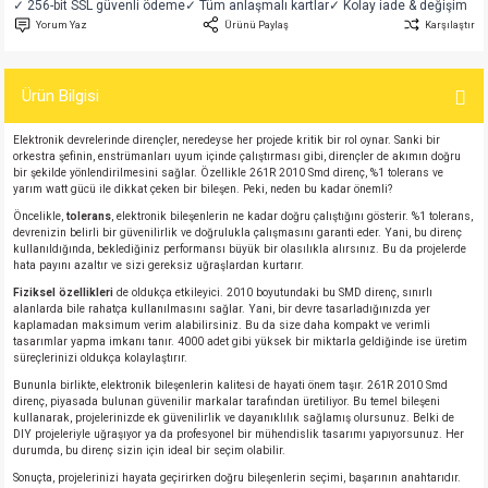
✓ 256-bit SSL güvenli ödeme
✓ Tüm anlaşmalı kartlar
✓ Kolay iade & değişim
si
atör
Serisi
enç 3W
 603 Kılıf
Yorum Yaz
Ürünü Paylaş
Karşılaştır
si
satör
erisi
enç 4W
 603 Kılıf - 25 Adet
Ürün Bilgisi
4 Serisi,27 Serisi,93 Serisi
atör
Serisi
enç 5W
 805 Kılıf
Elektronik devrelerinde dirençler, neredeyse her projede kritik bir rol oynar. Sanki bir
orkestra şefinin, enstrümanları uyum içinde çalıştırması gibi, dirençler de akımın doğru
bir şekilde yönlendirilmesini sağlar. Özellikle 261R 2010 Smd direnç, %1 tolerans ve
tör
 Serisi
ç 10W
 805 Kılıf - 25 Adet
yarım watt gücü ile dikkat çeken bir bileşen. Peki, neden bu kadar önemli?
Öncelikle,
tolerans
, elektronik bileşenlerin ne kadar doğru çalıştığını gösterir. %1 tolerans,
devrenizin belirli bir güvenilirlik ve doğrulukla çalışmasını garanti eder. Yani, bu direnç
erisi
atör
erisi
ç 11W
d
kullanıldığında, beklediğiniz performansı büyük bir olasılıkla alırsınız. Bu da projelerde
hata payını azaltır ve sizi gereksiz uğraşlardan kurtarır.
isi
satör
ç 13W
Fiziksel özellikleri
de oldukça etkileyici. 2010 boyutundaki bu SMD direnç, sınırlı
alanlarda bile rahatça kullanılmasını sağlar. Yani, bir devre tasarladığınızda yer
kaplamadan maksimum verim alabilirsiniz. Bu da size daha kompakt ve verimli
isi
atör
ç 14W
tasarımlar yapma imkanı tanır. 4000 adet gibi yüksek bir miktarla geldiğinde ise üretim
süreçlerinizi oldukça kolaylaştırır.
Bununla birlikte, elektronik bileşenlerin kalitesi de hayati önem taşır. 261R 2010 Smd
i
satör
ç 15W
direnç, piyasada bulunan güvenilir markalar tarafından üretiliyor. Bu temel bileşeni
kullanarak, projelerinizde ek güvenilirlik ve dayanıklılık sağlamış olursunuz. Belki de
DIY projeleriyle uğraşıyor ya da profesyonel bir mühendislik tasarımı yapıyorsunuz. Her
isi
atör
ç 17W
iyot
durumda, bu direnç sizin için ideal bir seçim olabilir.
Sonuçta, projelerinizi hayata geçirirken doğru bileşenlerin seçimi, başarının anahtarıdır.