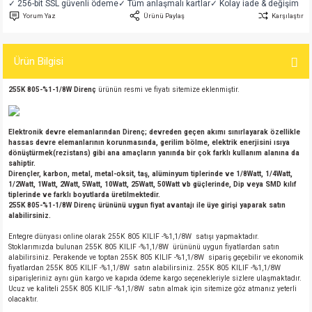
✓ 256-bit SSL güvenli ödeme
✓ Tüm anlaşmalı kartlar
✓ Kolay iade & değişim
si
atör
Serisi
enç 3W
 603 Kılıf
Yorum Yaz
Ürünü Paylaş
Karşılaştır
si
satör
erisi
enç 4W
 603 Kılıf - 25 Adet
Ürün Bilgisi
4 Serisi,27 Serisi,93 Serisi
atör
Serisi
enç 5W
 805 Kılıf
255K 805-%1-1/8W Direnç
ürünün resmi ve fiyatı sitemize eklenmiştir.
tör
 Serisi
ç 10W
 805 Kılıf - 25 Adet
Elektronik devre elemanlarından Direnç; devreden geçen akımı sınırlayarak özellikle
hassas devre elemanlarının korunmasında, gerilim bölme, elektrik enerjisini ısıya
erisi
atör
erisi
ç 11W
d
dönüştürmek(rezistans) gibi ana amaçların yanında bir çok farklı kullanım alanına da
sahiptir.
Dirençler, karbon, metal, metal-oksit, taş, alüminyum tiplerinde ve 1/8Watt, 1/4Watt,
isi
satör
ç 13W
1/2Watt, 1Watt, 2Watt, 5Watt, 10Watt, 25Watt, 50Watt vb güçlerinde, Dip veya SMD kılıf
tiplerinde ve farklı boyutlarda üretilmektedir.
255K 805-%1-1/8W Direnç
ürününü uygun fiyat avantajı ile üye girişi yaparak satın
alabilirsiniz.
isi
atör
ç 14W
Entegre dünyası online olarak 255K 805 KILIF -%1,1/8W satışı yapmaktadır.
Stoklarımızda bulunan 255K 805 KILIF -%1,1/8W ürününü uygun fiyatlardan satın
i
satör
ç 15W
alabilirsiniz. Perakende ve toptan 255K 805 KILIF -%1,1/8W sipariş geçebilir ve ekonomik
fiyatlardan 255K 805 KILIF -%1,1/8W satın alabilirsiniz. 255K 805 KILIF -%1,1/8W
siparişleriniz aynı gün kargo ve kapıda ödeme kargo seçenekleriyle sizlere ulaşmaktadır.
isi
atör
ç 17W
iyot
Ucuz ve kaliteli 255K 805 KILIF -%1,1/8W satın almak için sitemize göz atmanız yeterli
olacaktır.