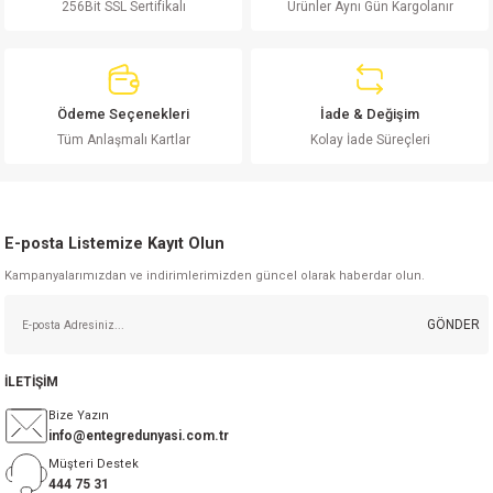
256Bit SSL Sertifikalı
Ürünler Aynı Gün Kargolanır
si
ansatör
 Kılıf
si
a Tipi Kondansatör
 Kılıf
Ödeme Seçenekleri
İade & Değişim
risi
Tipi Kondansatör
 Kılıf
Gönder
Tüm Anlaşmalı Kartlar
Kolay İade Süreçleri
si
nsatör
 Kılıf
si
r 1206 Kılıf
Kılıf
E-posta Listemize Kayıt Olun
Kampanyalarımızdan ve indirimlerimizden güncel olarak haberdar olun.
si
 402 Kılıf
Kılıf
GÖNDER
isi
 603 Kılıf
Kılıf
İLETİŞİM
si
 805 Kılıf
5W
Bize Yazın
info@entegredunyasi.com.tr
isi
nsatör
W
Müşteri Destek
444 75 31
si
atör
W