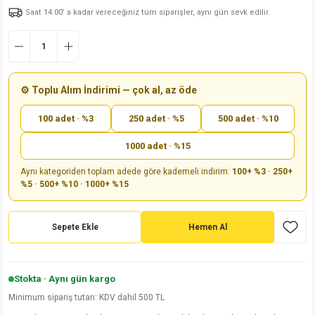
Saat 14:00’ a kadar vereceğiniz tüm siparişler, aynı gün sevk edilir.
md
risi
Klemens 180C
nsatör
erisi
renç %5 2W
Kılıf
risi
Klemens 90C
atör
risi
enç 1/8w
Kılıf
i
satör
risi
enç %1 1/2W
k kapasitör
⚙️ Toplu Alım İndirimi — çok al, az öde
100 adet · %3
250 adet · %5
500 adet · %10
si
atör
risi
enç %1 1/4W
1000 adet · %15
si
tör
risi
renç 1/2W
ad
iyot
Aynı kategoriden toplam adede göre kademeli indirim:
100+ %3 · 250+
%5 · 500+ %10 · 1000+ %15
si
atör
Serisi
renç 10W
isi
satör
Serisi
enç 1W
r 1206 Kılıf
Sepete Ekle
Hemen Al
 Serisi,45 Serisi
atör
Serisi
renç 20W
 1206 Kılıf - 25 Adet
iyot
Stokta · Aynı gün kargo
risi
tör
isi
enç 2W
 402 Kılıf
Minimum sipariş tutarı: KDV dahil 500 TL