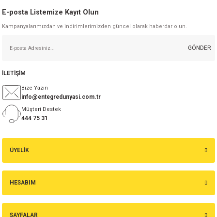
si
ansatör
 Kılıf
E-posta Listemize Kayıt Olun
Kampanyalarımızdan ve indirimlerimizden güncel olarak haberdar olun.
Gönder
si
a Tipi Kondansatör
 Kılıf
GÖNDER
risi
Tipi Kondansatör
 Kılıf
İLETİŞİM
si
nsatör
 Kılıf
Bize Yazın
info@entegredunyasi.com.tr
si
r 1206 Kılıf
Kılıf
Müşteri Destek
444 75 31
si
 402 Kılıf
Kılıf
isi
 603 Kılıf
Kılıf
ÜYELİK
si
 805 Kılıf
5W
HESABIM
isi
nsatör
W
SAYFALAR
si
atör
W