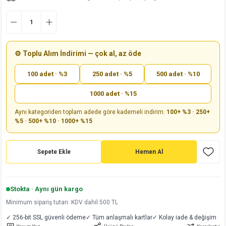
md
risi
Klemens 180C
nsatör
erisi
renç %5 2W
Kılıf
risi
Klemens 90C
atör
risi
enç 1/8w
Kılıf
⚙️ Toplu Alım İndirimi — çok al, az öde
i
satör
risi
enç %1 1/2W
k kapasitör
100 adet · %3
250 adet · %5
500 adet · %10
si
atör
risi
enç %1 1/4W
1000 adet · %15
Aynı kategoriden toplam adede göre kademeli indirim:
100+ %3 · 250+
si
tör
risi
renç 1/2W
ad
iyot
%5 · 500+ %10 · 1000+ %15
si
atör
Serisi
renç 10W
Sepete Ekle
Hemen Al
isi
satör
Serisi
enç 1W
r 1206 Kılıf
 Serisi,45 Serisi
atör
Serisi
renç 20W
 1206 Kılıf - 25 Adet
iyot
Stokta · Aynı gün kargo
Minimum sipariş tutarı: KDV dahil 500 TL
risi
tör
isi
enç 2W
 402 Kılıf
✓ 256-bit SSL güvenli ödeme
✓ Tüm anlaşmalı kartlar
✓ Kolay iade & değişim