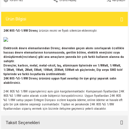
Yorum Yaz
Ürünü Paylaş
Karşılaştır
si
atör
Serisi
enç 3W
 603 Kılıf
Ürün Bilgisi
si
satör
erisi
enç 4W
 603 Kılıf - 25 Adet
24K
805-%5-1/8W Direnç
ürünün resmi ve fiyatı sitemize eklenmiştir.
4 Serisi,27 Serisi,93 Serisi
atör
Serisi
enç 5W
 805 Kılıf
tör
 Serisi
ç 10W
 805 Kılıf - 25 Adet
Elektronik devre elemanlarından Direnç; devreden geçen akımı sınırlayarak özellikle
hassas devre elemanlarının korunmasında, gerilim bölme, elektrik enerjisini ısıya
dönüştürmek(rezistans) gibi ana amaçların yanında bir çok farklı kullanım alanına da
sahiptir.
erisi
atör
erisi
ç 11W
d
Dirençler, karbon, metal, metal-oksit, taş, alüminyum tiplerinde ve 1/8Watt, 1/4Watt,
1/2Watt, 1Watt, 2Watt, 5Watt, 10Watt, 25Watt, 50Watt vb güçlerinde, Dip veya SMD kılıf
tiplerinde ve farklı boyutlarda üretilmektedir.
isi
satör
ç 13W
24K
805-%5-1/8W Direnç
ürününü uygun fiyat avantajı ile üye girişi yaparak satın
alabilirsiniz.
isi
atör
ç 14W
24K 805 %5 1/8W siparişleriniz aynı gün kargolanmaktadır. Kampanyalı fiyatlardan 24K
805 %5 1/8W satın alarak sizde bütçenizi koruyabilirsiniz. Uygun fiyatlardan 24K 805
%5 1/8W satışı yapan Entegre Dünyası sizlere kapıda ödeme, online ödeme ve havale eft
i
satör
ç 15W
gibi bir çok ödeme seçeneği sunmaktadır. Toptan ve perakende 24K 805 %5 1/8W
fiyatlarından sipariş vermek için bizimle iletişime geçmeniz yeterli olacaktır.
isi
atör
ç 17W
iyot
Taksit Seçenekleri