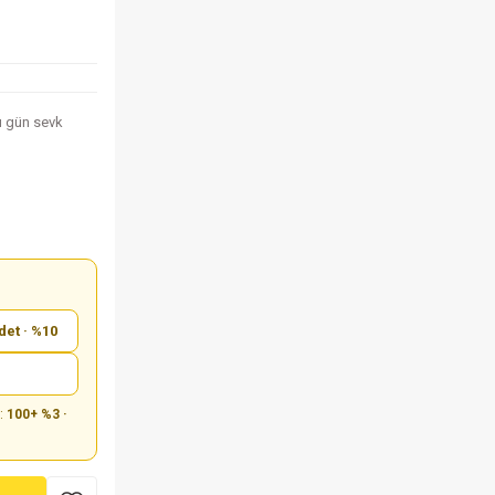
nı gün sevk
det · %10
m:
100+ %3 ·