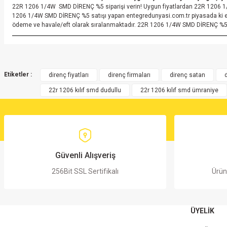
22R 1206 1/4W
SMD DİRENÇ %5 siparişi verin! Uygun fiyatlardan 22R 1206 
1206 1/4W SMD DİRENÇ %5 satışı yapan entegredunyasi.com.tr piyasada ki e
ödeme ve havale/eft olarak sıralanmaktadır. 22R 1206 1/4W SMD DİRENÇ %5 
Bu ürünün fiyat bilgisi, resim, ürün açıklamalarında ve diğer konularda yete
Görüş ve önerileriniz için teşekkür ederiz.
Etiketler :
direnç fiyatları
direnç firmaları
direnç satan
22r 1206 kılıf smd dudullu
22r 1206 kılıf smd ümraniye
Ürün resmi kalitesiz, bozuk veya görüntülenemiyor.
Ürün açıklamasında eksik bilgiler bulunuyor.
Ürün bilgilerinde hatalar bulunuyor.
Ürün fiyatı diğer sitelerden daha pahalı.
Bu ürüne benzer farklı alternatifler olmalı.
Güvenli Alışveriş
256Bit SSL Sertifikalı
Ürün
ÜYELİK