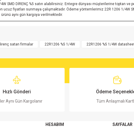
1/4W SMD DİRENÇ %5 satın alabilirsiniz. Entegre dünyası müşterilerine toptan v
n ucuz fiyatları sunmaya çalışmaktadır. Ödeme yöntemlerimiz 22R 1206 1/4W SMD
ürünü aynı gün kargoya verilmektedir.
rsiz gördüğünüz noktaları öneri formunu kullanarak tarafımıza iletebilirsiniz.
Bu ürüne ilk yorumu siz yapın!
direnç satan firmalar
22R1206 %5 1/4W
22R1206 %5 1/4W datashee
Yorum Yaz
Hızlı Gönderi
Ödeme Seçenekle
ler Aynı Gün Kargolanır
Tüm Anlaşmalı Kart
HESABIM
SAYFALAR
Gönder