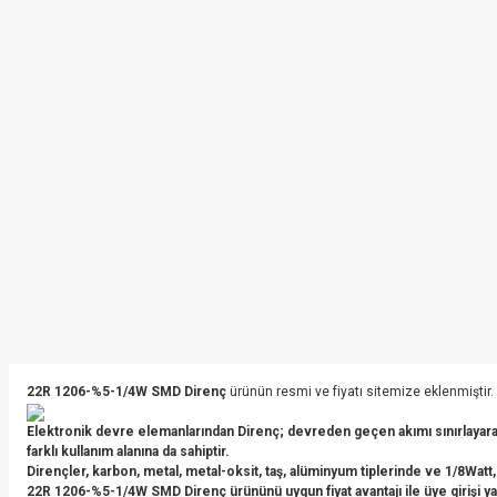
22R 1206-%5-1/4W SMD Direnç
ürünün resmi ve fiyatı sitemize eklenmiştir.
Elektronik devre elemanlarından Direnç; devreden geçen akımı sınırlayarak
farklı kullanım alanına da sahiptir.
Dirençler, karbon, metal, metal-oksit, taş, alüminyum tiplerinde ve 1/8Watt,
22R 1206-%5-1/4W SMD Direnç ürününü uygun fiyat avantajı ile üye girişi yapa