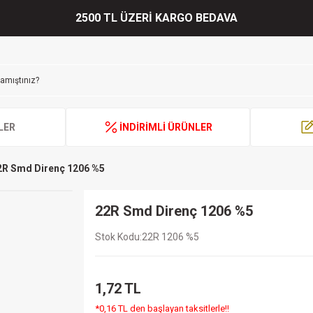
2500 TL ÜZERİ KARGO BEDAVA
LER
İNDİRİMLİ ÜRÜNLER
2R Smd Direnç 1206 %5
22R Smd Direnç 1206 %5
Stok Kodu
22R 1206 %5
1,72 TL
*0,16 TL den başlayan taksitlerle!!