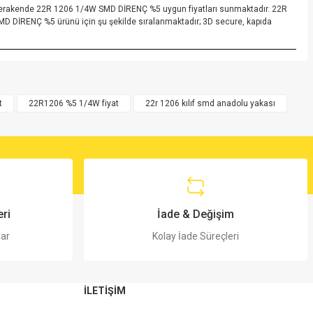
e perakende 22R 1206 1/4W SMD DİRENÇ %5 uygun fiyatları sunmaktadır. 22R
 DİRENÇ %5 ürünü için şu şekilde sıralanmaktadır; 3D secure, kapıda
t
22R1206 %5 1/4W fiyat
22r 1206 kılıf smd anadolu yakası
ri
İade & Değişim
lar
Kolay İade Süreçleri
İLETİŞİM