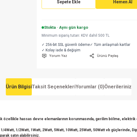
Sepete Ekle
Hemen Al
Stokta · Aynı gün kargo
Minimum sipariş tutarı: KDV dahil 500 TL
✓ 256-bit SSL güvenli ödeme
✓ Tüm anlaşmalı kartlar
✓ Kolay iade & değişim
Yorum Yaz
Ürünü Paylaş
Ürün Bilgisi
Taksit Seçenekleri
Yorumlar (0)
Önerileriniz
 özellikle hassas devre elemanlarının korunmasında, gerilim bölme, elektrik en
 1/4Watt, 1/2Watt, 1Watt, 2Watt, 5Watt, 10Watt, 25Watt, 50Watt vb güçlerinde, Dip 
rak satın alabilirsiniz.