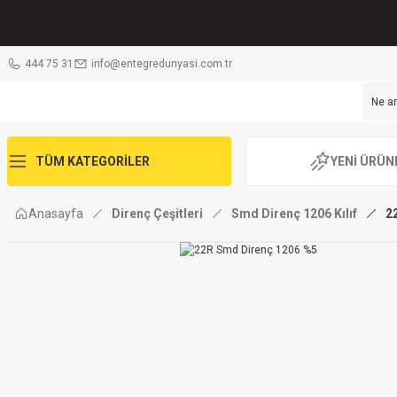
444 75 31
info@entegredunyasi.com.tr
TÜM KATEGORİLER
YENİ ÜRÜN
Anasayfa
Direnç Çeşitleri
Smd Direnç 1206 Kılıf
2