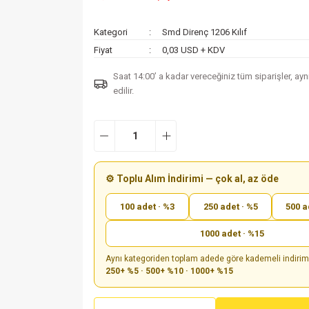
Kategori
Smd Direnç 1206 Kılıf
Fiyat
0,03 USD + KDV
Saat 14:00’ a kadar vereceğiniz tüm siparişler, ay
edilir.
⚙️ Toplu Alım İndirimi — çok al, az öde
100 adet · %3
250 adet · %5
500 a
1000 adet · %15
Aynı kategoriden toplam adede göre kademeli indiri
250+ %5 · 500+ %10 · 1000+ %15