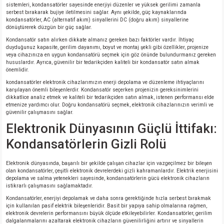
sistemleri, kondansatörler sayesinde enerjiyi düzenler ve yüksek gerilimi zamanla
serbest bırakarak bujiye iletilmesini sağlar. Aynı şekilde, güç kaynaklarında
kondansatörler, AC (alternatif akım) sinyallerini DC (doğru akım) sinyallerine
dönüştürerek düzgün bir güç sağlar.
Kondansatör satın alırken dikkate almanız gereken bazı faktörler vardır. İhtiyaç
duyduğunuz kapasite, gerilim dayanımı, boyut ve montaj şekli gibi özellikler, projenize
veya cihazınıza en uygun kondansatörü seçmek için göz önünde bulundurmanız gereken
hususlardır. Ayrıca, güvenilir bir tedarikçiden kaliteli bir kondansatör satın almak
önemlidir.
kondansatörler elektronik cihazlarımızın enerji depolama ve düzenleme ihtiyaçlarını
karşılayan önemli bileşenlerdir. Kondansatör seçerken projenizin gereksinimlerini
dikkatlice analiz etmek ve kaliteli bir tedarikçiden satın almak, istenen performansı elde
etmenize yardımcı olur. Doğru kondansatörü seçmek, elektronik cihazlarınızın verimli ve
güvenilir çalışmasını sağlar.
Elektronik Dünyasının Güçlü İttifakı:
Kondansatörlerin Gizli Rolü
Elektronik dünyasında, başarılı bir şekilde çalışan cihazlar için vazgeçilmez bir bileşen
olan kondansatörler, çeşitli elektronik devrelerdeki gizli kahramanlardır. Elektrik enerjisini
depolama ve salma yetenekleri sayesinde, kondansatörlerin gücü elektronik cihazların
istikrarlı çalışmasını sağlamaktadır.
Kondansatörler, enerjiyi depolamak ve daha sonra gerektiğinde hızla serbest bırakmak
için kullanılan pasif elektrik bileşenleridir. Basit bir yapıya sahip olmalarına rağmen,
elektronik devrelerin performansını büyük ölçüde etkileyebilirler. Kondansatörler, gerilim
dalgalanmalarını azaltarak elektronik cihazların güvenilirliğini artırır ve sinyallerin