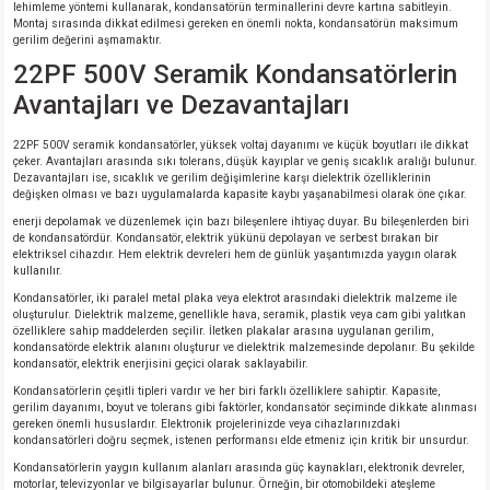
lehimleme yöntemi kullanarak, kondansatörün terminallerini devre kartına sabitleyin.
Montaj sırasında dikkat edilmesi gereken en önemli nokta, kondansatörün maksimum
gerilim değerini aşmamaktır.
22PF 500V Seramik Kondansatörlerin
Avantajları ve Dezavantajları
22PF 500V seramik kondansatörler, yüksek voltaj dayanımı ve küçük boyutları ile dikkat
çeker. Avantajları arasında sıkı tolerans, düşük kayıplar ve geniş sıcaklık aralığı bulunur.
Dezavantajları ise, sıcaklık ve gerilim değişimlerine karşı dielektrik özelliklerinin
değişken olması ve bazı uygulamalarda kapasite kaybı yaşanabilmesi olarak öne çıkar.
enerji depolamak ve düzenlemek için bazı bileşenlere ihtiyaç duyar. Bu bileşenlerden biri
de kondansatördür. Kondansatör, elektrik yükünü depolayan ve serbest bırakan bir
elektriksel cihazdır. Hem elektrik devreleri hem de günlük yaşantımızda yaygın olarak
kullanılır.
Kondansatörler, iki paralel metal plaka veya elektrot arasındaki dielektrik malzeme ile
oluşturulur. Dielektrik malzeme, genellikle hava, seramik, plastik veya cam gibi yalıtkan
özelliklere sahip maddelerden seçilir. İletken plakalar arasına uygulanan gerilim,
kondansatörde elektrik alanını oluşturur ve dielektrik malzemesinde depolanır. Bu şekilde
kondansatör, elektrik enerjisini geçici olarak saklayabilir.
Kondansatörlerin çeşitli tipleri vardır ve her biri farklı özelliklere sahiptir. Kapasite,
gerilim dayanımı, boyut ve tolerans gibi faktörler, kondansatör seçiminde dikkate alınması
gereken önemli hususlardır. Elektronik projelerinizde veya cihazlarınızdaki
kondansatörleri doğru seçmek, istenen performansı elde etmeniz için kritik bir unsurdur.
Kondansatörlerin yaygın kullanım alanları arasında güç kaynakları, elektronik devreler,
motorlar, televizyonlar ve bilgisayarlar bulunur. Örneğin, bir otomobildeki ateşleme