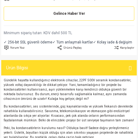
md
risi
Klemens 180C
nsatör
erisi
renç %5 2W
Kılıf
Gelince Haber Ver
risi
Klemens 90C
atör
risi
enç 1/8w
Kılıf
Minimum sipariş tutarı: KDV dahil 500 TL
i
satör
risi
enç %1 1/2W
k kapasitör
✓ 256-bit SSL güvenli ödeme
✓ Tüm anlaşmalı kartlar
✓ Kolay iade & değişim
Yorum Yaz
Ürünü Paylaş
Karşılaştır
si
atör
risi
enç %1 1/4W
Ürün Bilgisi
si
tör
risi
renç 1/2W
ad
iyot
Gündelik hayatta kullandığımız elektronik cihazlar, 22PF 500V seramik kondansatörler,
si
atör
Serisi
renç 10W
yüksek voltaj dayanıklılığı ile dikkat çekiyor. Yani, tamamladığınız bir projede bu
kondansatörleri kullanırsanız, aşırı yüklenmelere karşı kendinizi oldukça güvenli bir
noktada bulursunuz. Bu durum, enerji tasarrufu sağlamakla kalmaz, aynı zamanda
isi
satör
Serisi
enç 1W
r 1206 Kılıf
cihazınızın ömrünü de uzatır! Kulağa hoş geliyor, değil mi?
Bu kondansatörleri, ses sistemlerinde, güç kaynaklarında ve yüksek frekanslı devrelerde
rahatlıkla kullanabilirsiniz. Savunma, telekomünikasyon ve otomasyon gibi endüstriyel
 Serisi,45 Serisi
atör
Serisi
renç 20W
 1206 Kılıf - 25 Adet
iyot
alanlarda da sıkça yer alıyorlar. Kısacası, pek çok alanda onların performansından
faydalanmak mümkün. Belki de elinizdeki projeyi bir üst seviyeye taşımanın tam zamanı!
Peki, bu kondansatörlerin kurulumu nasıl? Oldukça basit! Sadece doğru yerleştirmeniz
risi
tör
isi
enç 2W
 402 Kılıf
yeterli. Üstelik, boyutları küçük olduğu için alan sıkıntısı yaşayan projelerde de rahatlıkla
yer bulabiliyorlar. Bu pratiklik, onları daha cazip hale getiriyor.