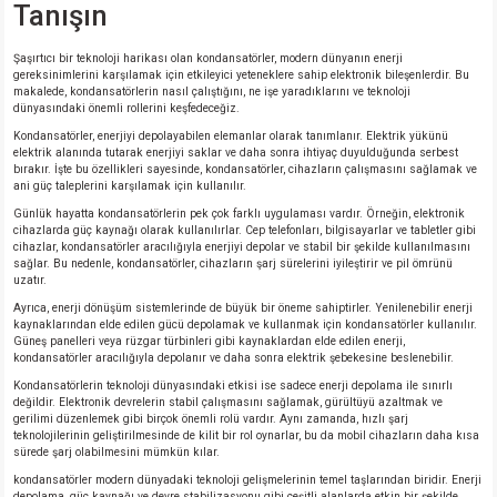
Tanışın
Şaşırtıcı bir teknoloji harikası olan kondansatörler, modern dünyanın enerji
gereksinimlerini karşılamak için etkileyici yeteneklere sahip elektronik bileşenlerdir. Bu
makalede, kondansatörlerin nasıl çalıştığını, ne işe yaradıklarını ve teknoloji
dünyasındaki önemli rollerini keşfedeceğiz.
Kondansatörler, enerjiyi depolayabilen elemanlar olarak tanımlanır. Elektrik yükünü
elektrik alanında tutarak enerjiyi saklar ve daha sonra ihtiyaç duyulduğunda serbest
bırakır. İşte bu özellikleri sayesinde, kondansatörler, cihazların çalışmasını sağlamak ve
ani güç taleplerini karşılamak için kullanılır.
Günlük hayatta kondansatörlerin pek çok farklı uygulaması vardır. Örneğin, elektronik
cihazlarda güç kaynağı olarak kullanılırlar. Cep telefonları, bilgisayarlar ve tabletler gibi
cihazlar, kondansatörler aracılığıyla enerjiyi depolar ve stabil bir şekilde kullanılmasını
sağlar. Bu nedenle, kondansatörler, cihazların şarj sürelerini iyileştirir ve pil ömrünü
uzatır.
Ayrıca, enerji dönüşüm sistemlerinde de büyük bir öneme sahiptirler. Yenilenebilir enerji
kaynaklarından elde edilen gücü depolamak ve kullanmak için kondansatörler kullanılır.
Güneş panelleri veya rüzgar türbinleri gibi kaynaklardan elde edilen enerji,
kondansatörler aracılığıyla depolanır ve daha sonra elektrik şebekesine beslenebilir.
Kondansatörlerin teknoloji dünyasındaki etkisi ise sadece enerji depolama ile sınırlı
değildir. Elektronik devrelerin stabil çalışmasını sağlamak, gürültüyü azaltmak ve
gerilimi düzenlemek gibi birçok önemli rolü vardır. Aynı zamanda, hızlı şarj
teknolojilerinin geliştirilmesinde de kilit bir rol oynarlar, bu da mobil cihazların daha kısa
sürede şarj olabilmesini mümkün kılar.
kondansatörler modern dünyadaki teknoloji gelişmelerinin temel taşlarından biridir. Enerji
depolama, güç kaynağı ve devre stabilizasyonu gibi çeşitli alanlarda etkin bir şekilde