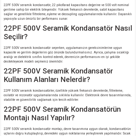
22PF 500V seramik kondansatör, 22 pikofarad kapasitans değerine ve 500 volt nominal
gerilime sahip bir elektrik bileşenidir. Yüksek frekanslı devrelerde, sabit kapasitans
isi
sağlar ve genellikle filtreleme, eşleme ve decoupling uygulamalarında kullanılır. Dayanıklı
yapısıyla uzun ömürlü bir performans sunar.
22PF 500V Seramik Kondansatör Nasıl
erisi
Seçilir?
releri
22PF 500V seramik kondansatör seçerken, uygulamanızın gereksinimlerine uygun
kapasite ve gerilim değerlerini göz önünde bulundurmalısınız. Ayrıca, çalışma sıcaklığı
P MARKA)
aralığı ve dielektrik sınıfını kontrol ederek, devrenizin performansını en iyi şekilde
destekleyecek modeli seçmeniz önemlidir.
22PF 500V Seramik Kondansatör
Kullanım Alanları Nelerdir?
22PF 500V seramik kondansatörler, özellikle yüksek frekanslı devrelerde, filtreleme,
osilatör ve rezonatör uygulamalarında sıklıkla kullanılır. Elektronik devre tasarımlarında,
stabilite ve güvenilirlik sağlamak için tercih edilirler.
22PF 500V Seramik Kondansatörün
Montajı Nasıl Yapılır?
22PF 500V seramik kondansatör montajı, devre tasarımına uygun olarak, kondansatörün
uçlarını doğru kutuplaştırıp, devredeki uygun noktalarına yerleştirerek yapılmalıdır. Sıcak