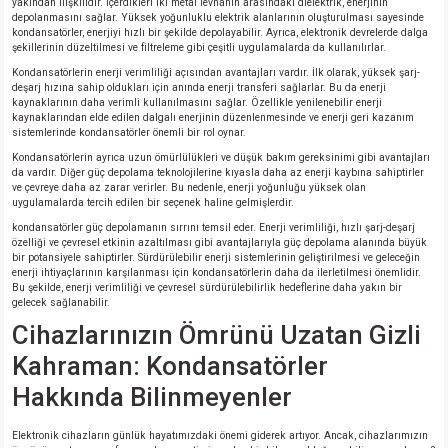
yakından ilişkilidir. İçerdikleri iki metal levhanın arasındaki dielektrik, enerjinin
depolanmasını sağlar. Yüksek yoğunluklu elektrik alanlarının oluşturulması sayesinde
kondansatörler, enerjiyi hızlı bir şekilde depolayabilir. Ayrıca, elektronik devrelerde dalga
şekillerinin düzeltilmesi ve filtreleme gibi çeşitli uygulamalarda da kullanılırlar.
Kondansatörlerin enerji verimliliği açısından avantajları vardır. İlk olarak, yüksek şarj-
deşarj hızına sahip oldukları için anında enerji transferi sağlarlar. Bu da enerji
kaynaklarının daha verimli kullanılmasını sağlar. Özellikle yenilenebilir enerji
kaynaklarından elde edilen dalgalı enerjinin düzenlenmesinde ve enerji geri kazanım
sistemlerinde kondansatörler önemli bir rol oynar.
Kondansatörlerin ayrıca uzun ömürlülükleri ve düşük bakım gereksinimi gibi avantajları
da vardır. Diğer güç depolama teknolojilerine kıyasla daha az enerji kaybına sahiptirler
ve çevreye daha az zarar verirler. Bu nedenle, enerji yoğunluğu yüksek olan
uygulamalarda tercih edilen bir seçenek haline gelmişlerdir.
kondansatörler güç depolamanın sırrını temsil eder. Enerji verimliliği, hızlı şarj-deşarj
özelliği ve çevresel etkinin azaltılması gibi avantajlarıyla güç depolama alanında büyük
bir potansiyele sahiptirler. Sürdürülebilir enerji sistemlerinin geliştirilmesi ve geleceğin
enerji ihtiyaçlarının karşılanması için kondansatörlerin daha da ilerletilmesi önemlidir.
Bu şekilde, enerji verimliliği ve çevresel sürdürülebilirlik hedeflerine daha yakın bir
gelecek sağlanabilir.
Cihazlarınızın Ömrünü Uzatan Gizli
Kahraman: Kondansatörler
Hakkında Bilinmeyenler
Elektronik cihazların günlük hayatımızdaki önemi giderek artıyor. Ancak, cihazlarımızın