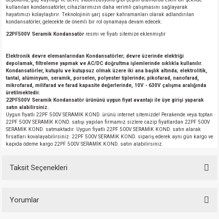
kullanılan kondansatörler, cihazlarımızın daha verimli çalışmasını sağlayarak
hayatımızı kolaylaştırır. Teknolojinin şarj süper kahramanları olarak adlandırılan
kondansatörler, gelecekte de önemli bir rol oynamaya devam edecek.
22PF500V Seramik Kondansatör
resmi ve fiyatı sitemize eklenmiştir
Elektronik devre elemanlarından Kondansatörler; devre üzerinde elektriği
depolamak, filtreleme yapmak ve AC/DC doğrultma işlemlerinde sıklıkla kullanılır.
Kondansatörler, kutuplu ve kutupsuz olmak üzere iki ana başlık altında; elektrolitik,
tantal, alüminyum, seramik, porselen, polyester tiplerinde; pikofarad, nanofarad,
mikrofarad, milifarad ve farad kapasite değerlerinde, 10V - 630V çalışma aralığında
üretilmektedir.
22PF500V Seramik Kondansatör ürününü uygun fiyat avantajı ile üye girişi yaparak
satın alabilirsiniz.
Uygun fiyatlı 22PF 500V SERAMİK KOND. ürünü internet sitemizde! Perakende veya toptan
22PF 500V SERAMİK KOND. satışı yapılan firmamız sizlere cazip fiyatlardan 22PF 500V
SERAMİK KOND. satmaktadır. Uygun fiyatlı 22PF 500V SERAMİK KOND. satın alarak
fırsatları kovalayabilirsiniz. 22PF 500V SERAMİK KOND. sipariş ederek aynı gün kargo ve
kapıda ödeme kargo 22PF 500V SERAMİK KOND. satın alabilirsiniz.
Taksit Seçenekleri
Yorumlar