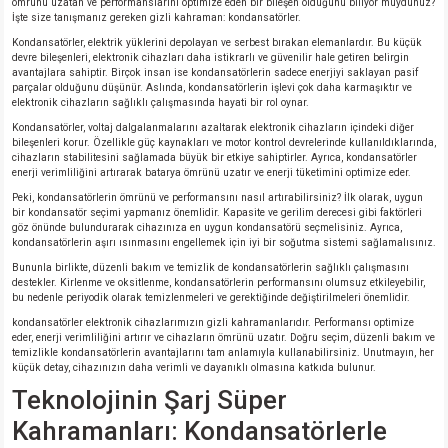
ömrünü uzatan ve performanslarını optimize eden bir bileşen olduğunu biliyor muydunuz?
İşte size tanışmanız gereken gizli kahraman: kondansatörler.
Kondansatörler, elektrik yüklerini depolayan ve serbest bırakan elemanlardır. Bu küçük
devre bileşenleri, elektronik cihazları daha istikrarlı ve güvenilir hale getiren belirgin
avantajlara sahiptir. Birçok insan ise kondansatörlerin sadece enerjiyi saklayan pasif
parçalar olduğunu düşünür. Aslında, kondansatörlerin işlevi çok daha karmaşıktır ve
elektronik cihazların sağlıklı çalışmasında hayati bir rol oynar.
Kondansatörler, voltaj dalgalanmalarını azaltarak elektronik cihazların içindeki diğer
bileşenleri korur. Özellikle güç kaynakları ve motor kontrol devrelerinde kullanıldıklarında,
cihazların stabilitesini sağlamada büyük bir etkiye sahiptirler. Ayrıca, kondansatörler
enerji verimliliğini artırarak batarya ömrünü uzatır ve enerji tüketimini optimize eder.
Peki, kondansatörlerin ömrünü ve performansını nasıl artırabilirsiniz? İlk olarak, uygun
bir kondansatör seçimi yapmanız önemlidir. Kapasite ve gerilim derecesi gibi faktörleri
göz önünde bulundurarak cihazınıza en uygun kondansatörü seçmelisiniz. Ayrıca,
kondansatörlerin aşırı ısınmasını engellemek için iyi bir soğutma sistemi sağlamalısınız.
Bununla birlikte, düzenli bakım ve temizlik de kondansatörlerin sağlıklı çalışmasını
destekler. Kirlenme ve oksitlenme, kondansatörlerin performansını olumsuz etkileyebilir,
bu nedenle periyodik olarak temizlenmeleri ve gerektiğinde değiştirilmeleri önemlidir.
kondansatörler elektronik cihazlarımızın gizli kahramanlarıdır. Performansı optimize
eder, enerji verimliliğini artırır ve cihazların ömrünü uzatır. Doğru seçim, düzenli bakım ve
temizlikle kondansatörlerin avantajlarını tam anlamıyla kullanabilirsiniz. Unutmayın, her
küçük detay, cihazınızın daha verimli ve dayanıklı olmasına katkıda bulunur.
Teknolojinin Şarj Süper
Kahramanları: Kondansatörlerle