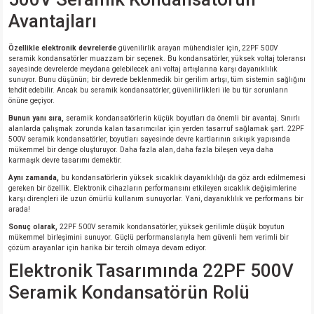
si
ansatör
 Kılıf
Avantajları
si
a Tipi Kondansatör
 Kılıf
Özellikle elektronik devrelerde
güvenilirlik arayan mühendisler için, 22PF 500V
seramik kondansatörler muazzam bir seçenek. Bu kondansatörler, yüksek voltaj toleransı
sayesinde devrelerde meydana gelebilecek ani voltaj artışlarına karşı dayanıklılık
risi
Tipi Kondansatör
 Kılıf
sunuyor. Bunu düşünün; bir devrede beklenmedik bir gerilim artışı, tüm sistemin sağlığını
tehdit edebilir. Ancak bu seramik kondansatörler, güvenilirlikleri ile bu tür sorunların
önüne geçiyor.
si
nsatör
 Kılıf
Bunun yanı sıra,
seramik kondansatörlerin küçük boyutları da önemli bir avantaj. Sınırlı
alanlarda çalışmak zorunda kalan tasarımcılar için yerden tasarruf sağlamak şart. 22PF
500V seramik kondansatörler, boyutları sayesinde devre kartlarının sıkışık yapısında
si
r 1206 Kılıf
Kılıf
mükemmel bir denge oluşturuyor. Daha fazla alan, daha fazla bileşen veya daha
karmaşık devre tasarımı demektir.
si
 402 Kılıf
Kılıf
Aynı zamanda,
bu kondansatörlerin yüksek sıcaklık dayanıklılığı da göz ardı edilmemesi
gereken bir özellik. Elektronik cihazların performansını etkileyen sıcaklık değişimlerine
karşı dirençleri ile uzun ömürlü kullanım sunuyorlar. Yani, dayanıklılık ve performans bir
arada!
isi
 603 Kılıf
Kılıf
Sonuç olarak,
22PF 500V seramik kondansatörler, yüksek gerilimle düşük boyutun
mükemmel birleşimini sunuyor. Güçlü performanslarıyla hem güvenli hem verimli bir
si
 805 Kılıf
5W
çözüm arayanlar için harika bir tercih olmaya devam ediyor.
Elektronik Tasarımında 22PF 500V
isi
nsatör
W
Seramik Kondansatörün Rolü
si
atör
W