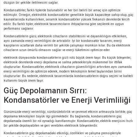
düzgün bir şekilde iletilmesini sağlar.
Kondansatörler, farklı tiplerde bulunabilir ve her biri belirli bir amaç için optimize
edilmiştir. Örneğin, elektrolitik kondansatörler genellikle büyük kapasiteye sahip olup, güç
kaynaklarında kullanılırken, seramik kondansatörler yüksek frekanslı devrelerde tercih
edilir. Bu farklı tipler, elektronik tasarımcıların ihtiyaçlarına göre seçilerek en uygun
performans sağlanır.
Kondansatörlerin gücü, elektronik cihazların stabilitesini ve dayanıklılığını etkilerken,
aynı zamanda enerji verimliliğini de artırabilir. İyi bir kondansatör tasarımı, enerji
kayıplarını azaltarak daha verimli bir şekilde çalışmayı mümkün kılar. Bu da elektronik
cihazların uzun ömürlü olmasını sağlar ve enerji tüketimini optimize eder.
elektronik dünyasında kondansatörlerin gizli rolü büyük önem taşır. Bu küçük bileşenler,
elektronik devrelerde enerji depolama ve salma yetenekleriyle mükemmel bir ittifak
oluştururlar. Kondansatörler, elektronik cihazların güvenilirliğini artırırken aynı zamanda
enerji verimliliğini de optimize ederek, modern teknolojinin temel taşlarından birini
oluştururlar. Bu nedenle, elektronik tasarımlarda kondansatörlerin doğru seçimi ve kaliteli
kullanımı büyük önem taşır.
Güç Depolamanın Sırrı:
Kondansatörler ve Enerji Verimliliği
Günümüzde enerji verimliliği, sürdürülebilirlik ve çevresel etkinin artmasıyla birlikte, güç
depolama teknolojileri büyük ilgi görmektedir. Bu bağlamda, kondansatörlerin güç
depolamada önemli bir rol oynadığı kanıtlanmıştır. Kondansatörler, elektrik enerjisini hızlı
bir şekilde depolayabilen ve geri verebilen elektronik bileşenlerdir.
Kondansatörlerin güç depolamadaki etkinliği, özellikleri ve çalışma prensipleriyle