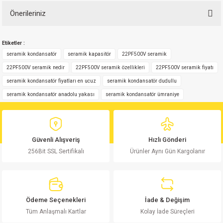
Önerileriniz
Bu ürüne ilk yorumu siz yapın!
Bu ürünün fiyat bilgisi, resim, ürün açıklamalarında ve diğer konularda
Etiketler :
yetersiz gördüğünüz noktaları öneri formunu kullanarak tarafımıza
Yorum Yaz
iletebilirsiniz.
seramik kondansatör
seramik kapasitör
22PF500V seramik
Görüş ve önerileriniz için teşekkür ederiz.
22PF500V seramik nedir
22PF500V seramik özellikleri
22PF500V seramik fiyatı
seramik kondansatör fiyatları en ucuz
seramik kondansatör dudullu
Ürün resmi kalitesiz, bozuk veya görüntülenemiyor.
seramik kondansatör anadolu yakası
seramik kondansatör ümraniye
Ürün açıklamasında eksik bilgiler bulunuyor.
Ürün bilgilerinde hatalar bulunuyor.
Ürün fiyatı diğer sitelerden daha pahalı.
Güvenli Alışveriş
Hızlı Gönderi
Bu ürüne benzer farklı alternatifler olmalı.
256Bit SSL Sertifikalı
Ürünler Aynı Gün Kargolanır
Ödeme Seçenekleri
İade & Değişim
Gönder
Tüm Anlaşmalı Kartlar
Kolay İade Süreçleri