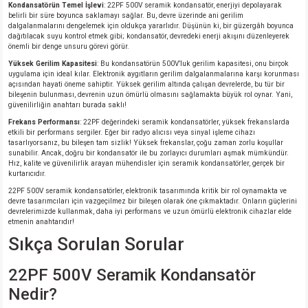
Kondansatörün Temel İşlevi
: 22PF 500V seramik kondansatör, enerjiyi depolayarak
belirli bir süre boyunca saklamayı sağlar. Bu, devre üzerinde ani gerilim
dalgalanmalarını dengelemek için oldukça yararlıdır. Düşünün ki, bir güzergâh boyunca
isi
dağıtılacak suyu kontrol etmek gibi; kondansatör, devredeki enerji akışını düzenleyerek
önemli bir denge unsuru görevi görür.
Yüksek Gerilim Kapasitesi
: Bu kondansatörün 500V’luk gerilim kapasitesi, onu birçok
si
uygulama için ideal kılar. Elektronik aygıtların gerilim dalgalanmalarına karşı korunması
açısından hayati öneme sahiptir. Yüksek gerilim altında çalışan devrelerde, bu tür bir
bileşenin bulunması, devrenin uzun ömürlü olmasını sağlamakta büyük rol oynar. Yani,
isi
güvenilirliğin anahtarı burada saklı!
Frekans Performansı
: 22PF değerindeki seramik kondansatörler, yüksek frekanslarda
etkili bir performans sergiler. Eğer bir radyo alıcısı veya sinyal işleme cihazı
isi
tasarlıyorsanız, bu bileşen tam sizlik! Yüksek frekanslar, çoğu zaman zorlu koşullar
sunabilir. Ancak, doğru bir kondansatör ile bu zorlayıcı durumları aşmak mümkündür.
Hız, kalite ve güvenilirlik arayan mühendisler için seramik kondansatörler, gerçek bir
risi
kurtarıcıdır.
22PF 500V seramik kondansatörler, elektronik tasarımında kritik bir rol oynamakta ve
risi
devre tasarımcıları için vazgeçilmez bir bileşen olarak öne çıkmaktadır. Onların güçlerini
devrelerimizde kullanmak, daha iyi performans ve uzun ömürlü elektronik cihazlar elde
etmenin anahtarıdır!
si
Sıkça Sorulan Sorular
si
22PF 500V Seramik Kondansatör
Nedir?
risi