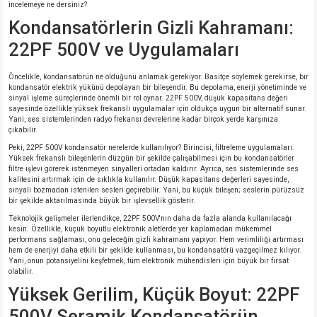
incelemeye ne dersiniz?
si
nsatörler
ç 25W
od
Kondansatörlerin Gizli Kahramanı:
22PF 500V ve Uygulamaları
ndansatör
ç 3W
ç
Öncelikle, kondansatörün ne olduğunu anlamak gerekiyor. Basitçe söylemek gerekirse, bir
ver
d Kondansatörler
ç 4W
kondansatör elektrik yükünü depolayan bir bileşendir. Bu depolama, enerji yönetiminde ve
sinyal işleme süreçlerinde önemli bir rol oynar. 22PF 500V, düşük kapasitans değeri
sayesinde özellikle yüksek frekanslı uygulamalar için oldukça uygun bir alternatif sunar.
si
ansatör
ç 6W
Yani, ses sistemlerinden radyo frekansı devrelerine kadar birçok yerde karşınıza
çıkabilir.
si
Kondansatör
ç 7W
d
Peki, 22PF 500V kondansatör nerelerde kullanılıyor? Birincisi, filtreleme uygulamaları.
Yüksek frekanslı bileşenlerin düzgün bir şekilde çalışabilmesi için bu kondansatörler
filtre işlevi görerek istenmeyen sinyalleri ortadan kaldırır. Ayrıca, ses sistemlerinde ses
kalitesini artırmak için de sıklıkla kullanılır. Düşük kapasitans değerleri sayesinde,
isi
ansatör
ç 8W
sinyali bozmadan istenilen sesleri geçirebilir. Yani, bu küçük bileşen; seslerin pürüzsüz
bir şekilde aktarılmasında büyük bir işlevsellik gösterir.
si
ster AXİAL Kondansatör
ç 9W
Teknolojik gelişmeler ilerlendikçe, 22PF 500V'nın daha da fazla alanda kullanılacağı
kesin. Özellikle, küçük boyutlu elektronik aletlerde yer kaplamadan mükemmel
performans sağlaması, onu geleceğin gizli kahramanı yapıyor. Hem verimliliği artırması
hem de enerjiyi daha etkili bir şekilde kullanması, bu kondansatörü vazgeçilmez kılıyor.
risi
ndansatörler
Yani, onun potansiyelini keşfetmek, tüm elektronik mühendisleri için büyük bir fırsat
olabilir.
isi
atör
Yüksek Gerilim, Küçük Boyut: 22PF
500V Seramik Kondansatörün