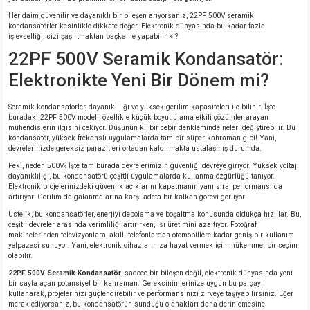
si
atör
Serisi
enç 3W
 603 Kılıf
Her daim güvenilir ve dayanıklı bir bileşen arıyorsanız, 22PF 500V seramik
kondansatörler kesinlikle dikkate değer. Elektronik dünyasında bu kadar fazla
işlevselliği, sizi şaşırtmaktan başka ne yapabilir ki?
si
satör
erisi
enç 4W
 603 Kılıf - 25 Adet
22PF 500V Seramik Kondansatör:
Elektronikte Yeni Bir Dönem mi?
4 Serisi,27 Serisi,93 Serisi
atör
Serisi
enç 5W
 805 Kılıf
Seramik kondansatörler, dayanıklılığı ve yüksek gerilim kapasiteleri ile bilinir. İşte
tör
 Serisi
ç 10W
 805 Kılıf - 25 Adet
buradaki 22PF 500V modeli, özellikle küçük boyutlu ama etkili çözümler arayan
mühendislerin ilgisini çekiyor. Düşünün ki, bir cebir denkleminde neleri değiştirebilir. Bu
kondansatör, yüksek frekanslı uygulamalarda tam bir süper kahraman gibi! Yani,
devrelerinizde gereksiz parazitleri ortadan kaldırmakta ustalaşmış durumda.
erisi
atör
erisi
ç 11W
d
Peki, neden 500V? İşte tam burada devrelerimizin güvenliği devreye giriyor. Yüksek voltaj
dayanıklılığı, bu kondansatörü çeşitli uygulamalarda kullanma özgürlüğü tanıyor.
isi
satör
ç 13W
Elektronik projelerinizdeki güvenlik açıklarını kapatmanın yanı sıra, performansı da
artırıyor. Gerilim dalgalanmalarına karşı adeta bir kalkan görevi görüyor.
Üstelik, bu kondansatörler, enerjiyi depolama ve boşaltma konusunda oldukça hızlılar. Bu,
isi
atör
ç 14W
çeşitli devreler arasında verimliliği artırırken, ısı üretimini azaltıyor. Fotoğraf
makinelerinden televizyonlara, akıllı telefonlardan otomobillere kadar geniş bir kullanım
yelpazesi sunuyor. Yani, elektronik cihazlarınıza hayat vermek için mükemmel bir seçim
i
satör
ç 15W
olabilir.
22PF 500V Seramik Kondansatör
, sadece bir bileşen değil, elektronik dünyasında yeni
bir sayfa açan potansiyel bir kahraman. Gereksinimlerinize uygun bu parçayı
isi
atör
ç 17W
iyot
kullanarak, projelerinizi güçlendirebilir ve performansınızı zirveye taşıyabilirsiniz. Eğer
merak ediyorsanız, bu kondansatörün sunduğu olanakları daha derinlemesine