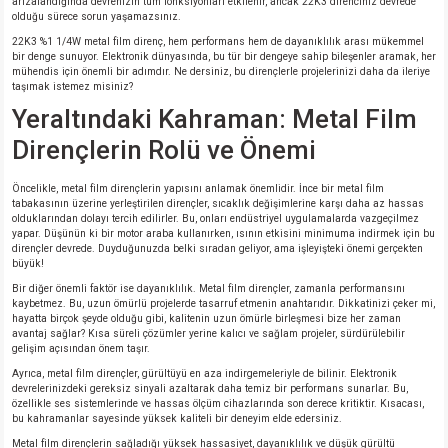
arızalandığında devrenizin tüm fonksiyonları etkilenir, ancak 22K3 direnciniz devrede
olduğu sürece sorun yaşamazsınız.
22K3 %1 1/4W metal film direnç, hem performans hem de dayanıklılık arası mükemmel
isi
bir denge sunuyor. Elektronik dünyasında, bu tür bir dengeye sahip bileşenler aramak, her
mühendis için önemli bir adımdır. Ne dersiniz, bu dirençlerle projelerinizi daha da ileriye
taşımak istemez misiniz?
si
Yeraltındaki Kahraman: Metal Film
Dirençlerin Rolü ve Önemi
isi
Öncelikle, metal film dirençlerin yapısını anlamak önemlidir. İnce bir metal film
isi
tabakasının üzerine yerleştirilen dirençler, sıcaklık değişimlerine karşı daha az hassas
olduklarından dolayı tercih edilirler. Bu, onları endüstriyel uygulamalarda vazgeçilmez
yapar. Düşünün ki bir motor araba kullanırken, ısının etkisini minimuma indirmek için bu
risi
dirençler devrede. Duyduğunuzda belki sıradan geliyor, ama işleyişteki önemi gerçekten
büyük!
Bir diğer önemli faktör ise dayanıklılık. Metal film dirençler, zamanla performansını
risi
kaybetmez. Bu, uzun ömürlü projelerde tasarruf etmenin anahtarıdır. Dikkatinizi çeker mi,
hayatta birçok şeyde olduğu gibi, kalitenin uzun ömürle birleşmesi bize her zaman
avantaj sağlar? Kısa süreli çözümler yerine kalıcı ve sağlam projeler, sürdürülebilir
si
gelişim açısından önem taşır.
Ayrıca, metal film dirençler, gürültüyü en aza indirgemeleriyle de bilinir. Elektronik
devrelerinizdeki gereksiz sinyali azaltarak daha temiz bir performans sunarlar. Bu,
si
özellikle ses sistemlerinde ve hassas ölçüm cihazlarında son derece kritiktir. Kısacası,
bu kahramanlar sayesinde yüksek kaliteli bir deneyim elde edersiniz.
risi
Metal film dirençlerin sağladığı yüksek hassasiyet, dayanıklılık ve düşük gürültü