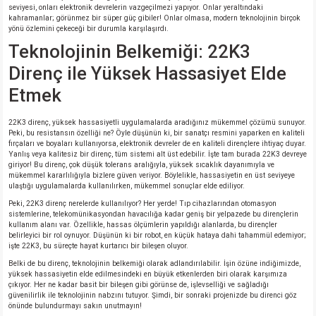
seviyesi, onları elektronik devrelerin vazgeçilmezi yapıyor. Onlar yeraltındaki
kahramanlar; görünmez bir süper güç gibiler! Onlar olmasa, modern teknolojinin birçok
isi
yönü özlemini çekeceği bir durumla karşılaşırdı.
Teknolojinin Belkemiği: 22K3
erisi
Direnç ile Yüksek Hassasiyet Elde
Etmek
releri
22K3 direnç, yüksek hassasiyetli uygulamalarda aradığınız mükemmel çözümü sunuyor.
P MARKA)
Peki, bu resistansın özelliği ne? Öyle düşünün ki, bir sanatçı resmini yaparken en kaliteli
fırçaları ve boyaları kullanıyorsa, elektronik devreler de en kaliteli dirençlere ihtiyaç duyar.
Yanlış veya kalitesiz bir direnç, tüm sistemi alt üst edebilir. İşte tam burada 22K3 devreye
giriyor! Bu direnç, çok düşük tolerans aralığıyla, yüksek sıcaklık dayanımıyla ve
mükemmel kararlılığıyla bizlere güven veriyor. Böylelikle, hassasiyetin en üst seviyeye
ulaştığı uygulamalarda kullanılırken, mükemmel sonuçlar elde ediliyor.
Peki, 22K3 direnç nerelerde kullanılıyor? Her yerde! Tıp cihazlarından otomasyon
sistemlerine, telekomünikasyondan havacılığa kadar geniş bir yelpazede bu dirençlerin
kullanım alanı var. Özellikle, hassas ölçümlerin yapıldığı alanlarda, bu dirençler
belirleyici bir rol oynuyor. Düşünün ki bir robot, en küçük hataya dahi tahammül edemiyor;
işte 22K3, bu süreçte hayat kurtarıcı bir bileşen oluyor.
Belki de bu direnç, teknolojinin belkemiği olarak adlandırılabilir. İşin özüne indiğimizde,
yüksek hassasiyetin elde edilmesindeki en büyük etkenlerden biri olarak karşımıza
çıkıyor. Her ne kadar basit bir bileşen gibi görünse de, işlevselliği ve sağladığı
güvenilirlik ile teknolojinin nabzını tutuyor. Şimdi, bir sonraki projenizde bu direnci göz
önünde bulundurmayı sakın unutmayın!