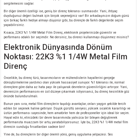
sergilemesini sağlar.
si
atör
Serisi
enç 3W
 603 Kılıf
Bir diğer önemli özelliği ise, geniş bir direnç toleransı sunmasıdır. Yani, ihtiyaç
duyduğunuz değeri bulmak için birçok seçeneğiniz var! Bir arkadaşınızın doğum günü
için birkaç farklı hediye almayı düşünür gibi, bu dirençle de farklı değerlerde seçim
si
satör
erisi
enç 4W
 603 Kılıf - 25 Adet
yapabilirsiniz.
Kısaca, 22K3 %1 1/4W Metal Film Direnç, elektronik projelerinizde güvenilir ve
4 Serisi,27 Serisi,93 Serisi
atör
Serisi
enç 5W
 805 Kılıf
performans odaklı bir seçimdir. Ne dersiniz, bu direnci kullanmayı düşünmez misiniz?
Elektronik Dünyasında Dönüm
tör
 Serisi
ç 10W
 805 Kılıf - 25 Adet
Noktası: 22K3 %1 1/4W Metal Film
Direnç
erisi
atör
erisi
ç 11W
d
Öncelikle, bu direnç türü, tasarımcıların ve mühendislerin hayallerini gerçeğe
isi
satör
ç 13W
dönüştürmelerine yardımcı olan yüksek hassasiyet sunuyor. %1 toleransı ile, normal
dirençlere göre daha az hata payı ile çalışarak devrelerin güvenilirliğini artırıyor. Yani,
devrenizin performansını en üst düzeye çıkarmak istiyorsanız, bu direnç kesinlikle göz
isi
atör
ç 14W
önünde bulundurulmalı.
Bunun yanı sıra, metal film dirençlerin taşıdığı avantajlar, onları yaygın şekilde tercih
edilen bir seçenek haline getiriyor. Düşük gürültü seviyesi, yüksek sıcaklık kararlılığı ve
i
satör
ç 15W
üstün performansı sayesinde, hem amatörler hem de profesyoneller için ideal bir seçim.
Hayal edin ki, elinizdeki bir devre tasarımında yalnızca bir bileşen değiştirerek
performansta muazzam bir artış yaratabiliyorsunuz. İşte bu, 22K3 %1 1/4W metal film
isi
atör
ç 17W
iyot
direncin sunduğu fırsatlardan sadece biri!
Yine de, bu dirençlerin bir diğer önemli yönü, geniş uygulama yelpazesi. Ses