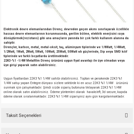
Elektronik devre elemanlarından Direnç; devreden geçen akımı sınırlayarak özellikle
hassas devre elemanlarının korunmasında, gerilim bölme, elektrik enerjisini ısıya
dönüştürmek(rezistans) gibi ana amaçların yanında bir çok farklı kullanım alanına da
sahiptir.
Dirençler, karbon, metal, metal-oksit, taş, alüminyum tiplerinde ve 1/8Watt, 1/4Watt,
1/2Watt, 1Watt, 2Watt, 5Watt, 10Watt, 25Watt, 50Watt vb güçlerinde, Dip veya SMD kılıf
tiplerinde ve farklı boyutlarda üretilmektedir.
22K3-%1 -1/4W Metalfilm Direnç ürününü uygun fiyat avantajı ile üye olmadan veya
üye girişi yaparak satın alabilirsiniz.
Uygun fiyatlardan 22K3 %1 1/4W sahibi olabilirsiniz. Toptan ve perakende 22K3 %1
1/4W satışı yapan Entegre dünyası sizlere sektörde ki en ucuz 22K3 %1 1/4W ürününü
sunmak için çalışmaktadır. Şimdi sizde sipariş butonuna tıklayarak 22K3 %1 1/4W
online olarak satın alabilirsiniz. Ödeme yöntemleri olarak havale/eft, 3d secure, kapıda
ödeme olarak sıralanmaktadır. 22K3 %1 1/4W siparişiniz aynı gün kargolanmaktadır.
Taksit Seçenekleri