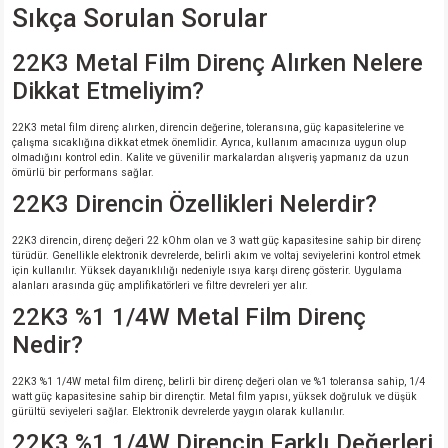
Sıkça Sorulan Sorular
22K3 Metal Film Direnç Alırken Nelere
Dikkat Etmeliyim?
22K3 metal film direnç alırken, direncin değerine, toleransına, güç kapasitelerine ve
çalışma sıcaklığına dikkat etmek önemlidir. Ayrıca, kullanım amacınıza uygun olup
olmadığını kontrol edin. Kalite ve güvenilir markalardan alışveriş yapmanız da uzun
ömürlü bir performans sağlar.
22K3 Direncin Özellikleri Nelerdir?
22K3 direncin, direnç değeri 22 kOhm olan ve 3 watt güç kapasitesine sahip bir direnç
türüdür. Genellikle elektronik devrelerde, belirli akım ve voltaj seviyelerini kontrol etmek
için kullanılır. Yüksek dayanıklılığı nedeniyle ısıya karşı direnç gösterir. Uygulama
alanları arasında güç amplifikatörleri ve filtre devreleri yer alır.
22K3 %1 1/4W Metal Film Direnç
Nedir?
22K3 %1 1/4W metal film direnç, belirli bir direnç değeri olan ve %1 toleransa sahip, 1/4
watt güç kapasitesine sahip bir dirençtir. Metal film yapısı, yüksek doğruluk ve düşük
gürültü seviyeleri sağlar. Elektronik devrelerde yaygın olarak kullanılır.
22K3 %1 1/4W Direncin Farklı Değerleri