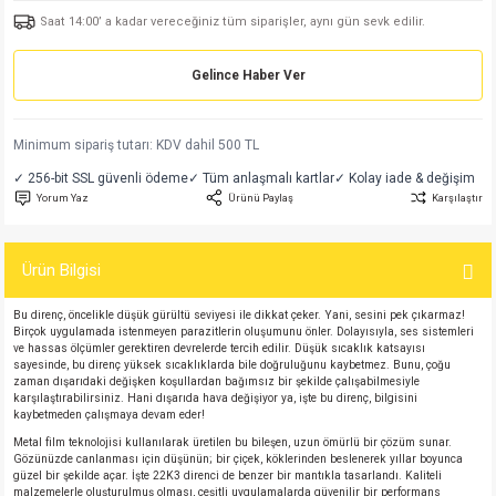
Saat 14:00’ a kadar vereceğiniz tüm siparişler, aynı gün sevk edilir.
md
risi
Klemens 180C
nsatör
erisi
renç %5 2W
Kılıf
Gelince Haber Ver
risi
Klemens 90C
atör
risi
enç 1/8w
Kılıf
i
satör
risi
enç %1 1/2W
k kapasitör
Minimum sipariş tutarı: KDV dahil 500 TL
✓ 256-bit SSL güvenli ödeme
✓ Tüm anlaşmalı kartlar
✓ Kolay iade & değişim
si
atör
risi
enç %1 1/4W
Yorum Yaz
Ürünü Paylaş
Karşılaştır
si
tör
risi
renç 1/2W
ad
iyot
Ürün Bilgisi
si
atör
Serisi
renç 10W
Bu direnç, öncelikle düşük gürültü seviyesi ile dikkat çeker. Yani, sesini pek çıkarmaz!
Birçok uygulamada istenmeyen parazitlerin oluşumunu önler. Dolayısıyla, ses sistemleri
ve hassas ölçümler gerektiren devrelerde tercih edilir. Düşük sıcaklık katsayısı
isi
satör
Serisi
enç 1W
r 1206 Kılıf
sayesinde, bu direnç yüksek sıcaklıklarda bile doğruluğunu kaybetmez. Bunu, çoğu
zaman dışarıdaki değişken koşullardan bağımsız bir şekilde çalışabilmesiyle
karşılaştırabilirsiniz. Hani dışarıda hava değişiyor ya, işte bu direnç, bilgisini
 Serisi,45 Serisi
atör
Serisi
renç 20W
 1206 Kılıf - 25 Adet
iyot
kaybetmeden çalışmaya devam eder!
Metal film teknolojisi kullanılarak üretilen bu bileşen, uzun ömürlü bir çözüm sunar.
Gözünüzde canlanması için düşünün; bir çiçek, köklerinden beslenerek yıllar boyunca
risi
tör
isi
enç 2W
 402 Kılıf
güzel bir şekilde açar. İşte 22K3 direnci de benzer bir mantıkla tasarlandı. Kaliteli
malzemelerle oluşturulmuş olması, çeşitli uygulamalarda güvenilir bir performans