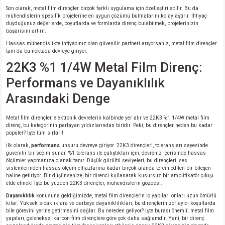
si
ansatör
 Kılıf
Son olarak, metal film dirençler birçok farklı uygulama için özelleştirilebilir. Bu da
mühendislerin spesifik projelerine en uygun çözümü bulmalarını kolaylaştırır. İhtiyaç
duyduğunuz değerlerde, boyutlarda ve formlarda direnç bulabilmek, projelerinizin
si
a Tipi Kondansatör
 Kılıf
başarısını artırır.
Hassas mühendislikte ihtiyacınız olan güvenilir partneri arıyorsanız, metal film dirençler
tam da bu noktada devreye giriyor.
risi
Tipi Kondansatör
 Kılıf
22K3 %1 1/4W Metal Film Direnç:
si
nsatör
 Kılıf
Performans ve Dayanıklılık
Arasındaki Denge
si
r 1206 Kılıf
Kılıf
Metal film dirençler, elektronik devrelerin kalbinde yer alır ve 22K3 %1 1/4W metal film
direnç, bu kategorinin parlayan yıldızlarından biridir. Peki, bu dirençler neden bu kadar
si
 402 Kılıf
Kılıf
popüler? İşte tüm sırları!
İlk olarak,
performans
unsuru devreye giriyor. 22K3 dirençleri, toleransları sayesinde
isi
 603 Kılıf
Kılıf
güvenilir bir seçim sunar. %1 tolerans ile çalıştıkları için, devreniz içerisinde hassas
ölçümler yapmanıza olanak tanır. Düşük gürültü seviyeleri, bu dirençleri, ses
sistemlerinden hassas ölçüm cihazlarına kadar birçok alanda tercih edilen bir bileşen
si
 805 Kılıf
5W
haline getiriyor. Bir düşünsenize, bir direnci kullanarak kusursuz bir amplifikatör çıkışı
elde etmek! İşte bu yüzden 22K3 dirençler, mühendislerin gözdesi.
Dayanıklılık
konusuna geldiğimizde, metal film dirençlerin iç yapıları onları uzun ömürlü
isi
nsatör
W
kılar. Yüksek sıcaklıklara ve darbeye dayanıklılıkları, bu dirençlerin zorlayıcı koşullarda
bile görevini yerine getirmesini sağlar. Bu nereden geliyor? İşte burası önemli; metal film
yapıları, geleneksel karbon film dirençlere göre çok daha sağlamdır. Yani, bir direnç
si
atör
W