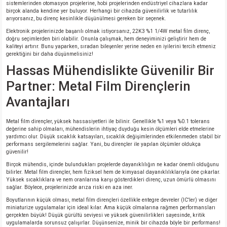
sistemlerinden otomasyon projelerine, hobi projelerinden endüstriyel cihazlara kadar
si
nsatörler
ç 25W
od
birçok alanda kendine yer buluyor. Herhangi bir cihazda güvenilirlik ve tutarlılık
arıyorsanız, bu direnç kesinlikle düşünülmesi gereken bir seçenek.
ndansatör
ç 3W
ç
Elektronik projelerinizde başarılı olmak istiyorsanız, 22K3 %1 1/4W metal film direnç,
doğru seçimlerden biri olabilir. Onunla çalışmak, hem deneyiminizi geliştirir hem de
kaliteyi artırır. Bunu yaparken, sıradan bileşenler yerine neden en iyilerini tercih etmeniz
gerektiğini bir daha düşünmelisiniz!
ver
d Kondansatörler
ç 4W
Hassas Mühendislikte Güvenilir Bir
si
ansatör
ç 6W
Partner: Metal Film Dirençlerin
Avantajları
si
Kondansatör
ç 7W
d
Metal film dirençler, yüksek hassasiyetleri ile bilinir. Genellikle %1 veya %0.1 tolerans
değerine sahip olmaları, mühendislerin ihtiyaç duyduğu kesin ölçümleri elde etmelerine
isi
ansatör
ç 8W
yardımcı olur. Düşük sıcaklık katsayıları, sıcaklık değişimlerinden etkilenmeden stabil bir
performans sergilemelerini sağlar. Yani, bu dirençler ile yapılan ölçümler oldukça
güvenilir!
si
ster AXİAL Kondansatör
ç 9W
Birçok mühendis, içinde bulundukları projelerde dayanıklılığın ne kadar önemli olduğunu
bilirler. Metal film dirençler, hem fiziksel hem de kimyasal dayanıklılıklarıyla öne çıkarlar.
Yüksek sıcaklıklara ve nem oranlarına karşı gösterdikleri direnç, uzun ömürlü olmasını
risi
ndansatörler
sağlar. Böylece, projelerinizde arıza riski en aza iner.
Boyutlarının küçük olması, metal film dirençleri özellikle entegre devreler (IC'ler) ve diğer
isi
atör
miniaturize uygulamalar için ideal kılar. Ama küçük olmalarına rağmen performansları
gerçekten büyük! Düşük gürültü seviyesi ve yüksek güvenilirlikleri sayesinde, kritik
uygulamalarda sorunsuz çalışırlar. Düşünsenize, minik bir cihazda böyle bir performans!