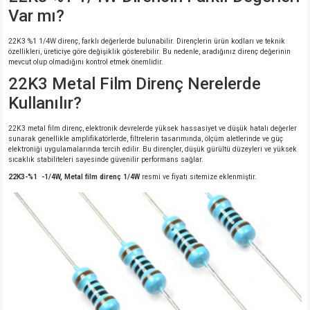
Var mı?
22K3 %1 1/4W direnç, farklı değerlerde bulunabilir. Dirençlerin ürün kodları ve teknik
özellikleri, üreticiye göre değişiklik gösterebilir. Bu nedenle, aradığınız direnç değerinin
mevcut olup olmadığını kontrol etmek önemlidir.
22K3 Metal Film Direnç Nerelerde
Kullanılır?
22K3 metal film direnç, elektronik devrelerde yüksek hassasiyet ve düşük hatalı değerler
sunarak genellikle amplifikatörlerde, filtrelerin tasarımında, ölçüm aletlerinde ve güç
elektroniği uygulamalarında tercih edilir. Bu dirençler, düşük gürültü düzeyleri ve yüksek
sıcaklık stabiliteleri sayesinde güvenilir performans sağlar.
22K3-%1 -1/4W, Metal film direnç 1/4W
resmi ve fiyatı sitemize eklenmiştir.