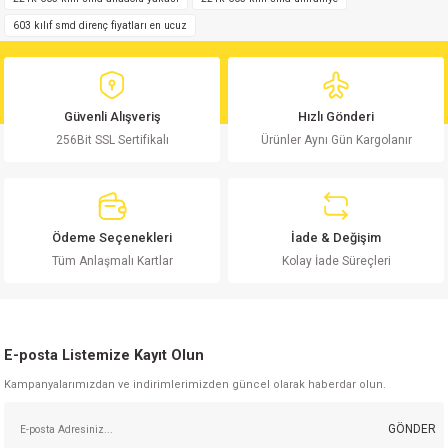
Ürün açıklamasında eksik bilgiler bulunuyor.
603 kılıf smd direnç fiyatları en ucuz
Ürün bilgilerinde hatalar bulunuyor.
Ürün fiyatı diğer sitelerden daha pahalı.
Bu ürüne benzer farklı alternatifler olmalı.
Güvenli Alışveriş
Hızlı Gönderi
256Bit SSL Sertifikalı
Ürünler Aynı Gün Kargolanır
Gönder
Ödeme Seçenekleri
İade & Değişim
Tüm Anlaşmalı Kartlar
Kolay İade Süreçleri
E-posta Listemize Kayıt Olun
Kampanyalarımızdan ve indirimlerimizden güncel olarak haberdar olun.
GÖNDER