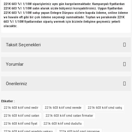
221K 603 %1 1/10W siparişleriniz aynı gün kargolanmaktadır. Kampanyalı fiyatlardan
221K 603 %1 1/10W satın alarak sizde bütçenizi koruyabilirsiniz. Uygun fiyatlardan
221K 603 %1 1/10W satışı yapan Entegre Dünyası sizlere kapıda ödeme, online ödeme
ve havale eft gibi bir çok ödeme seçeneği sunmaktadır. Toptan ve perakende 221K
603 %1 1/10W fiyatlarından sipariş vermek için bizimle iletişime geçmeniz yeterli
olacaktır.
Taksit Seçenekleri
Yorumlar
Önerileriniz
Bu ürüne ilk yorumu siz yapın!
Bu ürünün fiyat bilgisi, resim, ürün açıklamalarında ve diğer konularda
Etiketler :
yetersiz gördüğünüz noktaları öneri formunu kullanarak tarafımıza
Yorum Yaz
iletebilirsiniz.
221k 603 kılıf smd nedir
221k 603 kılıf smd nerede
221k 603 kılıf smd satış
Görüş ve önerileriniz için teşekkür ederiz.
221k 603 kılıf smd satan
221k 603 kılıf smd satan firmalar
221k 603 kılıf smd fiyat
221k 603 kılıf smd dudullu
Ürün resmi kalitesiz, bozuk veya görüntülenemiyor.
221k 603 kılıf smd anadolu yakası
221k 603 kılıf smd ümraniye