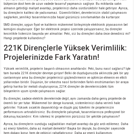
bütçenize dost hem de uzun vadede tasarruf yapmanızı sağlıyor. Bu miktarda satın
almanın getirdiği maliyet avantajı, projelerinizi daha sürdürülebilir hale getiriyor. Ayrıca,
bu dirençlerin kalitesi de yadsınamaz. Güvenilirlikleri, devrelerinizin stabil çalışmasını
sağlarken, yenilikçi tasarımlarınızda hayal gücünüzü sınırlamaktan da kurtarıyor.
SMD dirençler, uygun fiyat ve kalitenin mükemmel birleşimiyle elektronik piyasasının bel
kemiğini oluşturuyor. Eğer bir elektronik projesi üzerinde çalışıyorsanız, bu dirençler
kesinlikle listenizin başında yer almalılar. Peki, siz bu dirençleri daha önce denediniz mi?
Hangi projelerde kullandınız?
221K Dirençlerle Yüksek Verimlilik:
Projelerinizde Fark Yaratın!
Yüksek verimlilik, projelerin başarılı olmasının anahtarıdır. Peki, bunu nasıl sağlarız? İşte
tam burada 221K dirençler devreye giriyor! Belki de duyduğunuzda aklınızda pek bir şey
canlanmıyor ama bu dirençler projelerinizi güçlendirmenin ve optimize etmenin en etkili
yollarından biridir. Düşünün, bir orkestra nasıl birbirinden farklı enstrümanları bir araya
getirip harika bir melodi oluşturuyorsa, 221K dirençler de devrelerinizdeki tüm
bileşenlerin uyum içinde çalışmasını sağlar.
Bu dirençler, sadece elektrik devrelerinde değil, aynı zamanda daha geniş projelerde de
önemli bir yer tutar. Mükemmel bir denge kurarak, sistemlerinizi daha verimli hale
getirirler. Yüksek sıcaklık dayanıklılığı ve düşük güç tüketimi ile projelerinizin
performansını artırabilirsiniz. Bu dirençlerle çalışmak, tasarımlarınıza profesyonel bir
dokunuş kazandırır. Kim istemez ki projelerinin pürüzsüz bir şekilde çalışmasını?
Ayrıca, bu dirençlerin sunduğu sağladıkları maliyet avantajı da göz ardı edilemez. Daha
az enerji tüketimi, daha az maliyet demektir! Başka bir deyişle, bu dirençler sayesinde
hem doğayı korur, hem de cebinizi rahatlatırsınız. Daha az enerji kullanımını