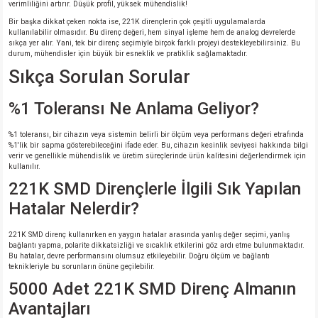
verimliliğini artırır. Düşük profil, yüksek mühendislik!
Bir başka dikkat çeken nokta ise, 221K dirençlerin çok çeşitli uygulamalarda
isi
kullanılabilir olmasıdır. Bu direnç değeri, hem sinyal işleme hem de analog devrelerde
sıkça yer alır. Yani, tek bir direnç seçimiyle birçok farklı projeyi destekleyebilirsiniz. Bu
durum, mühendisler için büyük bir esneklik ve pratiklik sağlamaktadır.
erisi
Sıkça Sorulan Sorular
releri
%1 Toleransı Ne Anlama Geliyor?
P MARKA)
%1 toleransı, bir cihazın veya sistemin belirli bir ölçüm veya performans değeri etrafında
%1'lik bir sapma gösterebileceğini ifade eder. Bu, cihazın kesinlik seviyesi hakkında bilgi
verir ve genellikle mühendislik ve üretim süreçlerinde ürün kalitesini değerlendirmek için
kullanılır.
221K SMD Dirençlerle İlgili Sık Yapılan
Hatalar Nelerdir?
221K SMD direnç kullanırken en yaygın hatalar arasında yanlış değer seçimi, yanlış
bağlantı yapma, polarite dikkatsizliği ve sıcaklık etkilerini göz ardı etme bulunmaktadır.
Bu hatalar, devre performansını olumsuz etkileyebilir. Doğru ölçüm ve bağlantı
teknikleriyle bu sorunların önüne geçilebilir.
5000 Adet 221K SMD Direnç Almanın
Avantajları