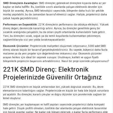
si
ansatör
 Kılıf
SMD Dirençlerin Avantajları:
SMD dirençler, geleneksel dirençlere kıyasla daha az yer
kaplar ve daha hafiftir. Bu, özellikle sınırlı alanlarda çalışan elektronik devreler için
büyük bir avantaj. Ayrıca, SMD teknolojisi sayesinde, bileşenler daha hızlı bir şekilde
si
a Tipi Kondansatör
 Kılıf
montaj yapılabilir, bu da zamandan tasarruf etmenizi sağlar. Haliyle, projelerinizi daha
çabuk hayata geçirebilirsiniz.
Performans ve Dayanıklılık:
221K dirençlerin performansı da oldukça etkileyici. Yüksek
risi
Tipi Kondansatör
 Kılıf
direnç değeri, devrenizde kararlılığı artırır. Ayrıca, bu dirençler genellikle geniş bir
sıcaklık aralığında çalışabilir, bu da onları çeşitli ortamlarda kullanılabilir hale getirir.
Yani, bu dirençleri sıcak, soğuk ya da nemli koşullarda kullanmaktan çekinmeyin;
si
nsatör
 Kılıf
sağlamlıklarıyla sizi yarı yolda bırakmayacaklardır.
Ekonomik Çözümler:
Projelerinizde maliyetleri düşürmek istiyorsanız, 5000 adet SMD
direnç alarak büyük bir tasarruf gerçekleştirebilirsiniz. Bu sayede, bütçenizi daha fazla
si
r 1206 Kılıf
Kılıf
malzeme ya da yeni projeler için değerlendirme imkanınız olur. Ekonomik çözümler
arayan herkes için ideal bir seçenek sunuyor. Unutmayın, kaliteli ve uygun fiyatlı
bileşenlerle projenizin başarısını artırabilirsiniz. Nasıl bir proje üzerinde çalışıyorsunuz?
si
 402 Kılıf
Kılıf
221K SMD Direnç: Elektronik
Projelerinizde Güvenilir Ortağınız
isi
 603 Kılıf
Kılıf
221K SMD dirençlerin en büyük artılarından biri, yüksek doğruluk oranıdır. Bu, devre
si
 805 Kılıf
5W
elemanlarınızın tutarlılığını sağlar. Projelerinizde en küçük bir hata bile büyük sorunlara
yol açabilir. Bu dirençler, kararlı çıkışlar ve doğru ölçümler için çevrelerinde sağlam bir
temel oluşturur.
isi
nsatör
W
SMD dirençler, yer kaplamayan ve hafif yapıları sayesinde projelerinizi daha kompakt
hale getirir. Düşük profilli olmaları, özellikle dar alanlarda çalışan elektronik tasarımlar
için büyük avantaj sağlar. Ne kadar çok bileşen eklersek, o kadar fazla performans elde
si
atör
W