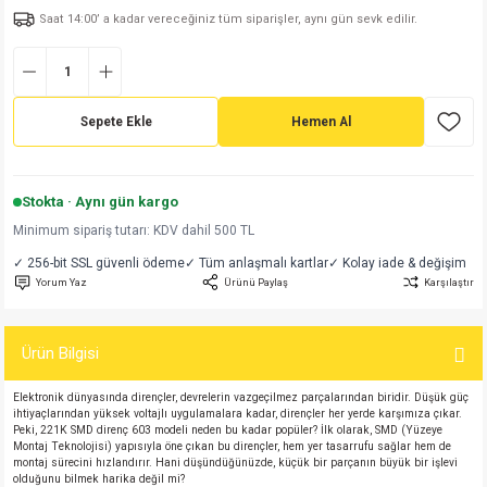
Saat 14:00’ a kadar vereceğiniz tüm siparişler, aynı gün sevk edilir.
md
risi
Klemens 180C
nsatör
erisi
renç %5 2W
Kılıf
risi
Klemens 90C
atör
risi
enç 1/8w
Kılıf
Sepete Ekle
Hemen Al
i
satör
risi
enç %1 1/2W
k kapasitör
si
atör
risi
enç %1 1/4W
Stokta · Aynı gün kargo
Minimum sipariş tutarı: KDV dahil 500 TL
si
tör
risi
renç 1/2W
ad
iyot
✓ 256-bit SSL güvenli ödeme
✓ Tüm anlaşmalı kartlar
✓ Kolay iade & değişim
Yorum Yaz
Ürünü Paylaş
Karşılaştır
si
atör
Serisi
renç 10W
isi
satör
Serisi
enç 1W
r 1206 Kılıf
Ürün Bilgisi
Elektronik dünyasında dirençler, devrelerin vazgeçilmez parçalarından biridir. Düşük güç
 Serisi,45 Serisi
atör
Serisi
renç 20W
 1206 Kılıf - 25 Adet
iyot
ihtiyaçlarından yüksek voltajlı uygulamalara kadar, dirençler her yerde karşımıza çıkar.
Peki, 221K SMD direnç 603 modeli neden bu kadar popüler? İlk olarak, SMD (Yüzeye
Montaj Teknolojisi) yapısıyla öne çıkan bu dirençler, hem yer tasarrufu sağlar hem de
risi
tör
isi
enç 2W
 402 Kılıf
montaj sürecini hızlandırır. Hani düşündüğünüzde, küçük bir parçanın büyük bir işlevi
olduğunu bilmek harika değil mi?