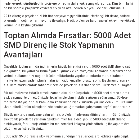
hedefleyerek, sürdürülebilir projelere bir adım daha yaklaşmış olursunuz. Kim bilir, belki
de bir sonraki projenizle çevresel etkiyi en aza indiren bir yenilikte öncü olursunuz!
221K dirençle projelerinizi bir üst seviyeye taşıyabilirsiniz. Herhangi bir devre, sadece
bileşenlerin değil, onların uyumu ile çalışır. Hadi, projenize bu dirençleri ekleyin ve yüksek
verimliliğin keyfini çıkarın!
Toptan Alımda Fırsatlar: 5000 Adet
SMD Direnç ile Stok Yapmanın
Avantajları
Öncelikle, toptan alımda indirimlerin büyük bir etkisi vardır. 5000 adet SMD direnç satın
aldığınızda, bu yalnızca birim fiyatı düşürmekle kalmaz, aynı zamanda bütçenizi daha
verimli kullanmanızı sağlar. Küçük miktarlarda yapılan alımlarda maruz kalınan
maliyetler, uzun vadeli planlamalar için ciddi engeller oluşturabilir. Bu durumu aşmak,
sizi hem maddi olarak rahatlatır hem de projelerinizin daha verimli ilerlemesini sağlar.
Sık sık malzeme tedarik etmek, zaman alıcı bir süreç olabilir. 5000 adet direnç alarak
stok yapmayı tercih ettiğinizde, tedarikçiyle olan ilişkilere güven sağlarsınız. Böylece,
malzeme ihtiyaçlarınızı karşılama konusunda bıçak sırtında yürümekten kurtulursunuz.
Uzun süreli üretim süreçlerinizde kesintiye uğramadan çalışmanın keyfini çıkarırsınız.
Büyük miktarda malzeme satın almak, projelerinizde esnekliğinizi artırır. Günümüzde,
elektronik projelerde yer alan gereksinimler hızla değişebilir. 5000 adet SMD direnç
stoklayarak, farklı projelerinize bu malzemeleri kolayca yönlendirebilir, ihtiyaçlara özel
çözümler geliştirebilirsiniz.
5000 adet SMD dirençle stok yapmanın sunduğu fırsatlar göz ardı edilecek gibi değil.