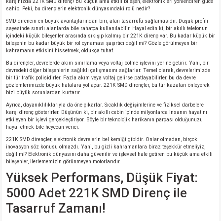
karşınızda 221K SMD direnç! Bu küçük ama etkili bileşen, elektronikleri yönlendiren güce
si
nsatörler
ç 25W
od
sahip. Peki, bu dirençlerin elektronik dünyasındaki rolü nedir?
SMD direncin en büyük avantajlarından biri, alan tasarrufu sağlamasıdır. Düşük profili
sayesinde sınırlı alanlarda bile rahatça kullanılabilir. Hayal edin ki, bir akıllı telefonun
ndansatör
ç 3W
ç
içindeki küçük bileşenler arasında sıkışıp kalmış bir 221K direnç var. Bu kadar küçük bir
bileşenin bu kadar büyük bir rol oynaması şaşırtıcı değil mi? Gözle görülmeyen bir
kahramanın etkisini hissetmek, oldukça tuhaf.
ver
d Kondansatörler
ç 4W
Bu dirençler, devrelerde akım sınırlama veya voltaj bölme işlevini yerine getirir. Yani, bir
devredeki diğer bileşenlerin sağlıklı çalışmasını sağlarlar. Temel olarak, devrelerimizde
bir tür trafik polisidirler. Fazla akım veya voltaj gelirse patlayabilirler, bu da devre
si
ansatör
ç 6W
gözlemlerimizde büyük hatalara yol açar. 221K SMD dirençler, bu tür kazaları önleyerek
bizi büyük sorunlardan kurtarır.
si
Kondansatör
ç 7W
d
Ayrıca, dayanıklılıklarıyla da öne çıkarlar. Sıcaklık değişimlerine ve fiziksel darbelere
karşı direnç gösterirler. Düşünün ki, bir akıllı cebin içinde milyonlarca insanın hayatını
etkileyen bir işlevi gerçekleştiriyor. Böyle bir teknolojik harikanın parçası olduğunuzu
isi
ansatör
ç 8W
hayal etmek bile heyecan verici.
221K SMD dirençler, elektronik devrelerin bel kemiği gibidir. Onlar olmadan, birçok
inovasyon söz konusu olmazdı. Yani, bu gizli kahramanlara biraz teşekkür etmeliyiz,
si
ster AXİAL Kondansatör
ç 9W
değil mi? Elektronik dünyasını daha güvenilir ve işlevsel hale getiren bu küçük ama etkili
bileşenler, ilerlememizin görünmeyen motorlarıdır.
Yüksek Performans, Düşük Fiyat:
risi
ndansatörler
5000 Adet 221K SMD Direnç ile
isi
atör
Tasarruf Zamanı!