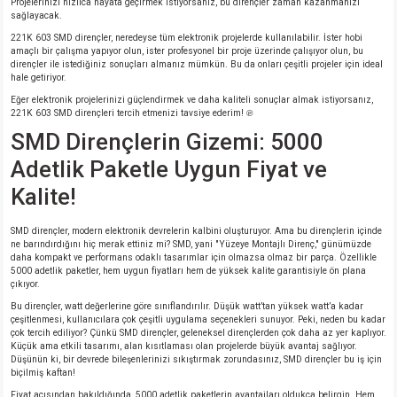
Projelerinizi hızlıca hayata geçirmek istiyorsanız, bu dirençler zaman kazanmanızı
sağlayacak.
221K 603 SMD dirençler, neredeyse tüm elektronik projelerde kullanılabilir. İster hobi
amaçlı bir çalışma yapıyor olun, ister profesyonel bir proje üzerinde çalışıyor olun, bu
dirençler ile istediğiniz sonuçları almanız mümkün. Bu da onları çeşitli projeler için ideal
hale getiriyor.
Eğer elektronik projelerinizi güçlendirmek ve daha kaliteli sonuçlar almak istiyorsanız,
221K 603 SMD dirençleri tercih etmenizi tavsiye ederim! ℗
SMD Dirençlerin Gizemi: 5000
Adetlik Paketle Uygun Fiyat ve
Kalite!
SMD dirençler, modern elektronik devrelerin kalbini oluşturuyor. Ama bu dirençlerin içinde
ne barındırdığını hiç merak ettiniz mi? SMD, yani "Yüzeye Montajlı Direnç," günümüzde
daha kompakt ve performans odaklı tasarımlar için olmazsa olmaz bir parça. Özellikle
5000 adetlik paketler, hem uygun fiyatları hem de yüksek kalite garantisiyle ön plana
çıkıyor.
Bu dirençler, watt değerlerine göre sınıflandırılır. Düşük watt’tan yüksek watt’a kadar
çeşitlenmesi, kullanıcılara çok çeşitli uygulama seçenekleri sunuyor. Peki, neden bu kadar
çok tercih ediliyor? Çünkü SMD dirençler, geleneksel dirençlerden çok daha az yer kaplıyor.
Küçük ama etkili tasarımı, alan kısıtlaması olan projelerde büyük avantaj sağlıyor.
Düşünün ki, bir devrede bileşenlerinizi sıkıştırmak zorundasınız, SMD dirençler bu iş için
biçilmiş kaftan!
Fiyat açısından bakıldığında, 5000 adetlik paketlerin avantajları oldukça belirgin. Hem