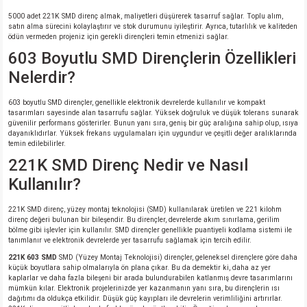
5000 adet 221K SMD direnç almak, maliyetleri düşürerek tasarruf sağlar. Toplu alım,
satın alma sürecini kolaylaştırır ve stok durumunu iyileştirir. Ayrıca, tutarlılık ve kaliteden
ödün vermeden projeniz için gerekli dirençleri temin etmenizi sağlar.
603 Boyutlu SMD Dirençlerin Özellikleri
Nelerdir?
603 boyutlu SMD dirençler, genellikle elektronik devrelerde kullanılır ve kompakt
tasarımları sayesinde alan tasarrufu sağlar. Yüksek doğruluk ve düşük tolerans sunarak
güvenilir performans gösterirler. Bunun yanı sıra, geniş bir güç aralığına sahip olup, ısıya
dayanıklıdırlar. Yüksek frekans uygulamaları için uygundur ve çeşitli değer aralıklarında
temin edilebilirler.
221K SMD Direnç Nedir ve Nasıl
Kullanılır?
221K SMD direnç, yüzey montaj teknolojisi (SMD) kullanılarak üretilen ve 221 kilohm
direnç değeri bulunan bir bileşendir. Bu dirençler, devrelerde akım sınırlama, gerilim
bölme gibi işlevler için kullanılır. SMD dirençler genellikle puantiyeli kodlama sistemi ile
tanımlanır ve elektronik devrelerde yer tasarrufu sağlamak için tercih edilir.
221K 603 SMD
SMD (Yüzey Montaj Teknolojisi) dirençler, geleneksel dirençlere göre daha
küçük boyutlara sahip olmalarıyla ön plana çıkar. Bu da demektir ki, daha az yer
kaplarlar ve daha fazla bileşeni bir arada bulundurabilen katlanmış devre tasarımlarını
mümkün kılar. Elektronik projelerinizde yer kazanmanın yanı sıra, bu dirençlerin ısı
dağıtımı da oldukça etkilidir. Düşük güç kayıpları ile devrelerin verimliliğini artırırlar.