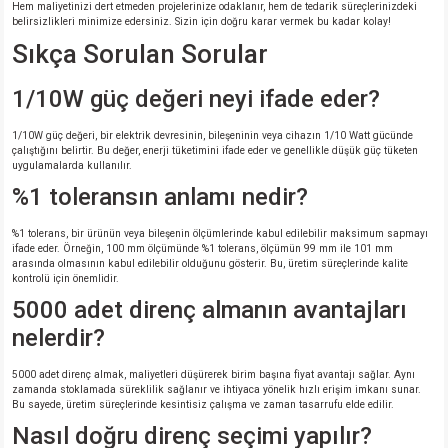
Hem maliyetinizi dert etmeden projelerinize odaklanır, hem de tedarik süreçlerinizdeki
belirsizlikleri minimize edersiniz. Sizin için doğru karar vermek bu kadar kolay!
Sıkça Sorulan Sorular
1/10W güç değeri neyi ifade eder?
1/10W güç değeri, bir elektrik devresinin, bileşeninin veya cihazın 1/10 Watt gücünde
çalıştığını belirtir. Bu değer, enerji tüketimini ifade eder ve genellikle düşük güç tüketen
uygulamalarda kullanılır.
%1 toleransın anlamı nedir?
%1 tolerans, bir ürünün veya bileşenin ölçümlerinde kabul edilebilir maksimum sapmayı
ifade eder. Örneğin, 100 mm ölçümünde %1 tolerans, ölçümün 99 mm ile 101 mm
arasında olmasının kabul edilebilir olduğunu gösterir. Bu, üretim süreçlerinde kalite
kontrolü için önemlidir.
5000 adet direnç almanın avantajları
nelerdir?
5000 adet direnç almak, maliyetleri düşürerek birim başına fiyat avantajı sağlar. Aynı
zamanda stoklamada süreklilik sağlanır ve ihtiyaca yönelik hızlı erişim imkanı sunar.
Bu sayede, üretim süreçlerinde kesintisiz çalışma ve zaman tasarrufu elde edilir.
Nasıl doğru direnç seçimi yapılır?