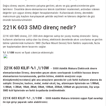
Doğru direnç seçimi, devrenin çalışma gerilimi, akımı ve güç gereksinimlerine göre
belirlenir. Öncelikle devre elemanlarının teknik özellikleri incelenmeli, ardından istenen
değerler için uygun direnç değeri hesaplanmalıdır. Kullanılacak direnç, devredeki
maksimum güç kaybını karşılayacak şekilde seçilmeli ve tolerans değerleri de göz
önünde bulundurulmalıdır.
221K 603 SMD direnç nedir?
221K 603 SMD direnç, 221.000 ohm değerine sahip bir yüzey montaj direncidir. Geniş
kullanım alanlarına sahip olan bu direnç, elektronik devrelerde akım sınırlama ve gerilim
bölme işlemlerinde kullanılır. SMD (Surface Mount Device) form faktörü sayesinde, fazla
yer kaplamadan devre tasarımı sağlar.
%1 1/10W
resmi ve fiyatı sitemize eklenmiştir.
221K 603 KILIF-%1 ,1/10W
- 5000 Adetlik Makara Elektronik devre
elemanlarından Direnç; devreden geçen akımı sınırlayarak özellikle hassas devre
elemanlarının korunmasında, gerilim bölme, elektrik enerjisini ısıya
dönüştürmek(rezistans) gibi ana amaçların yanında bir çok farklı kullanım alanına da
sahiptir. Dirençler, karbon, metal, metal-oksit, taş, alüminyum tiplerinde ve 1/8Watt,
1/4Watt, 1/2Watt, 1Watt, 2Watt, 5Watt, 10Watt, 25Watt, 50Watt vb güçlerinde, Dip veya
SMD kılıf tiplerinde ve farklı boyutlarda üretilmektedir.
221K 603 KILIF-%1 ,1/10W
- 5000 Adetlik Makara ürününü uygun fiyat avantajı
ile üye girişi yaparak satın alabilirsiniz.