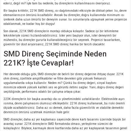
ederiz, değil mi? İşte tam bu nedenle, bu dirençlerin kullanılmasını öneriyoruz.
Bir başka kritiktir; 221K SMD direnç, ısı dağıtımındaki etkisiyle de dikkat çeker. Isı, devre
isi
elemanlarınızın ömrünü kısaltabilir. Ancak bu dirençler, doğru kullanımda minimum ısı
üreterek daha uzun ömürlü bir deneyim sunar. Isı sorunlarıyla uğraşmak yerine projenize
odaklanmak, ne kadar hoş bir duygu!
si
Son olarak, 221K SMD dirençlerin montajı oldukça kolaydır. Sadece iyi bir lehimleme
teknikleriyle süreci hızlandırabilirsiniz. İster yeni başlıyor olun, ister deneyimli bir
mühendis, bu dirençler gururla kullanabileceğiniz bir seçenek. Projenizi tasarlarken,
isi
güvenilir bir dost arıyorsanız, 221K SMD direnç harika bir tercih olacaktır.
SMD Direnç Seçiminde Neden
isi
221K? İşte Cevaplar!
risi
Her devrede olduğu gibi, SMD dirençler de belirli bir direnç değerine ihtiyaç duyar. 221K
ohm direnç, özellikle amplifikatörler ve filtre devreleri gibi yüksek frekanslı
uygulamalarda sıkça kullanılır. Neden mi? Çünkü bu direnç değeri, sinyal kaybını
risi
minimize ederek yüksek kaliteli ses ve görüntü iletimi sağlar. Yani, doğru direnç değeri
seçildiğinde, performans odaklı bir çalışma ortaya çıkar.
223K dirençlerin bir başka avantajı da ısı yönetimindeki ustalıklarıdır. Elektronikte aşırı
si
ısınma, devre çalışmasını olumsuz etkileyebilir. 221K direnç kullanarak, bu riski önemli
ölçüde azaltabilirsiniz. Daha az ısı demek, daha fazla güvenilirlik ve stabilite demektir.
devrenizin ömrünü uzatmak mümkün hale gelir.
si
SMD dirençler, daha az yer kaplaması sayesinde devre kartı tasarımı üzerinde büyük bir
avantaj sunar. 221K dirençlerin SMD formatında olması, yerleştirme sürecini de
kolaylaştırır. Böylece, karmaşık devre kartlarında daha az yer kaplayarak tasarımın genel
risi