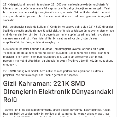
221K değeri, bu dirençlerin tam olarak 221.000 ohm seviyesinde olduğunu gösterir. %1
si
atör
Serisi
enç 3W
 603 Kılıf
tolerans ise, bu değerin yalnızca %1 sapma payı ile çalışabileceği anlamına gelir. Yani,
bu dirençler son derece doğru ve güvenilir sonuçlar verir. Elektronik devrelerinizde kesin
sonuçlar almak istiyorsanız, bu dirençler kesinlikle tercih edilmesi gereken bir seçenek
si
satör
erisi
enç 4W
 603 Kılıf - 25 Adet
olacaktır.
Peki, bu dirençler nerelerde kullanılır? Geniş bir yelpazeye sahip olan 221K SMD dirençler,
4 Serisi,27 Serisi,93 Serisi
atör
Serisi
enç 5W
 805 Kılıf
özellikle otomotiv endüstrisinde, tüketici elektroniğinde ve telekomünikasyon sistemlerinde
sıklıkla yer alır. Her biri, belirli bir devre tasarımı için optimize edilmiş farklı uygulama
senaryolarına sahiptir. Yani, ister dijital bir saat tasarlıyor olun, ister bir ses
amplifikatörü, bu dirençler işinizi kolaylaştırır.
tör
 Serisi
ç 10W
 805 Kılıf - 25 Adet
5000 adetlik paketler halinde sunulması, bu dirençlerin avantajlarından bir diğeri.
Yüksek miktarda alım yaparak maliyetleri düşürebilir, aynı zamanda gerekli olan tüm
erisi
atör
erisi
ç 11W
d
projeleriniz için yeterli stok bulundurabilirsiniz. Geniş bir projede yer alan birçok
parçanın maliyetini gözetirken, bu dirençlerin uygun fiyatlı ve güvenilir çözüm sunduğunu
unutmayın.
isi
satör
ç 13W
221K SMD direnç 603 modeli, hem kalite hem de performans açısından elektronik
projelerinizde mutlaka değerlendirmeniz gereken bir seçenek.
Gizli Kahraman: 221K SMD
isi
atör
ç 14W
Dirençlerin Elektronik Dünyasındaki
i
satör
ç 15W
Rolü
isi
atör
ç 17W
iyot
Teknolojinin hızla geliştiği günümüzde, birçok bileşen hayatımızı kolaylaştırıyor. Ancak
bazıları, belki de beklenmedik bir şekilde, gizli kahramanlar olarak ortaya çıkıyor. İşte