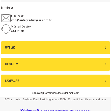
İLETİŞİM
Bize Yazın
info@entegredunyasi.com.tr
Müşteri Destek
444 75 31
ÜYELİK
HESABIM
SAYFALAR
Seokoloji
tarafından desteklenmektedir.
© Tüm Hakları Saklıdır. Kredi kartı bilgileriniz 256bit SSL sertifikası ile korunmaktadır.
ideasoft
ile