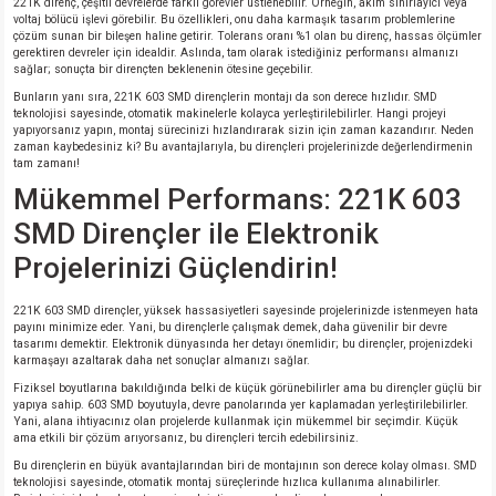
221K direnç, çeşitli devrelerde farklı görevler üstlenebilir. Örneğin, akım sınırlayıcı veya
voltaj bölücü işlevi görebilir. Bu özellikleri, onu daha karmaşık tasarım problemlerine
çözüm sunan bir bileşen haline getirir. Tolerans oranı %1 olan bu direnç, hassas ölçümler
gerektiren devreler için idealdir. Aslında, tam olarak istediğiniz performansı almanızı
sağlar; sonuçta bir dirençten beklenenin ötesine geçebilir.
Bunların yanı sıra, 221K 603 SMD dirençlerin montajı da son derece hızlıdır. SMD
teknolojisi sayesinde, otomatik makinelerle kolayca yerleştirilebilirler. Hangi projeyi
yapıyorsanız yapın, montaj sürecinizi hızlandırarak sizin için zaman kazandırır. Neden
zaman kaybedesiniz ki? Bu avantajlarıyla, bu dirençleri projelerinizde değerlendirmenin
tam zamanı!
Mükemmel Performans: 221K 603
SMD Dirençler ile Elektronik
Projelerinizi Güçlendirin!
221K 603 SMD dirençler, yüksek hassasiyetleri sayesinde projelerinizde istenmeyen hata
payını minimize eder. Yani, bu dirençlerle çalışmak demek, daha güvenilir bir devre
tasarımı demektir. Elektronik dünyasında her detayı önemlidir; bu dirençler, projenizdeki
karmaşayı azaltarak daha net sonuçlar almanızı sağlar.
Fiziksel boyutlarına bakıldığında belki de küçük görünebilirler ama bu dirençler güçlü bir
yapıya sahip. 603 SMD boyutuyla, devre panolarında yer kaplamadan yerleştirilebilirler.
Yani, alana ihtiyacınız olan projelerde kullanmak için mükemmel bir seçimdir. Küçük
ama etkili bir çözüm arıyorsanız, bu dirençleri tercih edebilirsiniz.
Bu dirençlerin en büyük avantajlarından biri de montajının son derece kolay olması. SMD
teknolojisi sayesinde, otomatik montaj süreçlerinde hızlıca kullanıma alınabilirler.