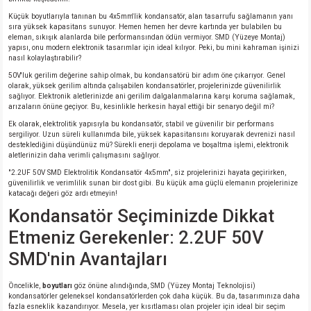
si
atör
Serisi
enç 3W
 603 Kılıf
Küçük boyutlarıyla tanınan bu 4x5mm'lik kondansatör, alan tasarrufu sağlamanın yanı
sıra yüksek kapasitans sunuyor. Hemen hemen her devre kartında yer bulabilen bu
eleman, sıkışık alanlarda bile performansından ödün vermiyor. SMD (Yüzeye Montaj)
si
satör
erisi
enç 4W
 603 Kılıf - 25 Adet
yapısı, onu modern elektronik tasarımlar için ideal kılıyor. Peki, bu mini kahraman işinizi
nasıl kolaylaştırabilir?
50V'luk gerilim değerine sahip olmak, bu kondansatörü bir adım öne çıkarıyor. Genel
4 Serisi,27 Serisi,93 Serisi
atör
Serisi
enç 5W
 805 Kılıf
olarak, yüksek gerilim altında çalışabilen kondansatörler, projelerinizde güvenilirlik
sağlıyor. Elektronik aletlerinizde ani gerilim dalgalanmalarına karşı koruma sağlamak,
arızaların önüne geçiyor. Bu, kesinlikle herkesin hayal ettiği bir senaryo değil mi?
tör
 Serisi
ç 10W
 805 Kılıf - 25 Adet
Ek olarak, elektrolitik yapısıyla bu kondansatör, stabil ve güvenilir bir performans
sergiliyor. Uzun süreli kullanımda bile, yüksek kapasitansını koruyarak devrenizi nasıl
desteklediğini düşündünüz mü? Sürekli enerji depolama ve boşaltma işlemi, elektronik
erisi
atör
erisi
ç 11W
d
aletlerinizin daha verimli çalışmasını sağlıyor.
"2.2UF 50V SMD Elektrolitik Kondansatör 4x5mm", siz projelerinizi hayata geçirirken,
güvenilirlik ve verimlilik sunan bir dost gibi. Bu küçük ama güçlü elemanın projelerinize
isi
satör
ç 13W
katacağı değeri göz ardı etmeyin!
Kondansatör Seçiminizde Dikkat
isi
atör
ç 14W
Etmeniz Gerekenler: 2.2UF 50V
i
satör
ç 15W
SMD'nin Avantajları
isi
atör
ç 17W
iyot
Öncelikle,
boyutları
göz önüne alındığında, SMD (Yüzey Montaj Teknolojisi)
kondansatörler geleneksel kondansatörlerden çok daha küçük. Bu da, tasarımınıza daha
fazla esneklik kazandırıyor. Mesela, yer kısıtlaması olan projeler için ideal bir seçim