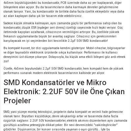
4x5mm büyüklüğündeki bu kondansatör, PCB üzerinde daha az yer kaplayarak, diğer
bileşenlere alan açıyor. Bu da tasarımcıların daha karmaşık devreler geliştirmesine
olanak tanıyor. Yani, bu kondansatör ile birlikte daha fazla özellik ekleyebilir veya daha
isi
az alan kaplayan daha şık bir tasarım elde edebilirsiniz.
Sadece küçük olmakla kalmayan, aynı zamanda güçlü bir performansa sahip olan bu
kondansatör, düşük ESR (eşdeğer seri direnç) özelliği sayesinde hızlı tepki veriyor. Güç
si
iletiminde kayıpları azaltarak, cihazınızın verimliliğini artırıyor. Bu, özellikle yüksek
frekanslı uygulamalarda büyük bir avantaj sağlıyor. Cihazınız için gereksinimleri
karşılayacak en iyi seçimlerden biri kesinlikle 2.2µF 50V SMD kondansatör!
isi
Bu kompakt kuvvet, bir dizi uygulamada kendini gösteriyor. Mobil cihazlar, bilgisayarlar
ve diğer taşınabilir elektronik ürünlerde sıkça kullanılıyor. Performansı ile kullanıcı
isi
deneyimini üst düzeye çıkarıyor. Dolayısıyla, bu küçük ama etkili bileşeni göz ardı etmek
zor!
Özetle, 4x5mm boyutundaki 2.2µF 50V SMD kondansatör, hem kompakt hem de yüksek
risi
performans sunarak modern elektronik tasarımlarının kalbinde yer alıyor.
SMD Kondansatörler ve Mikro
risi
Elektronik: 2.2UF 50V ile Öne Çıkan
Projeler
si
SMD, yani yüzeye montaj teknolojisi, projelerin daha kompakt ve verimli hale gelmesine
si
olanak tanır. Boyutları küçüldükçe, devre akışkanlığı artar ve tasarımda daha fazla
özgürlük sağlanır. 2.2UF 50V kondansatörler, elektrik akımını düzenlerken aynı zamanda
gürültüyü azaltma yeteneğiyle dikkat çeker. Bir nevi devrenizdeki "sakinleştiriciler"
risi
gibidirler. Düşünsenize, bir konser sırasında yaşanan o aşırı gürültü… İşte bu