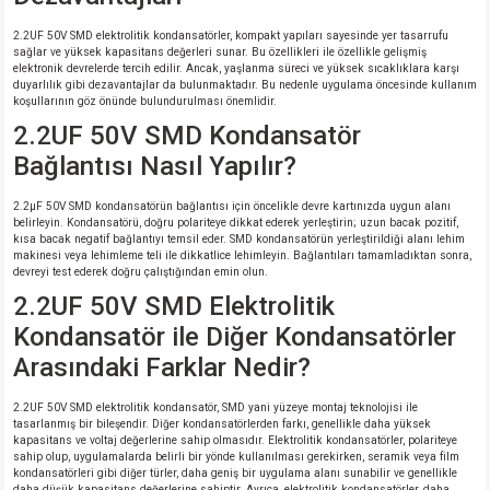
2.2UF 50V SMD elektrolitik kondansatörler, kompakt yapıları sayesinde yer tasarrufu
sağlar ve yüksek kapasitans değerleri sunar. Bu özellikleri ile özellikle gelişmiş
elektronik devrelerde tercih edilir. Ancak, yaşlanma süreci ve yüksek sıcaklıklara karşı
duyarlılık gibi dezavantajlar da bulunmaktadır. Bu nedenle uygulama öncesinde kullanım
koşullarının göz önünde bulundurulması önemlidir.
2.2UF 50V SMD Kondansatör
Bağlantısı Nasıl Yapılır?
2.2µF 50V SMD kondansatörün bağlantısı için öncelikle devre kartınızda uygun alanı
belirleyin. Kondansatörü, doğru polariteye dikkat ederek yerleştirin; uzun bacak pozitif,
kısa bacak negatif bağlantıyı temsil eder. SMD kondansatörün yerleştirildiği alanı lehim
makinesi veya lehimleme teli ile dikkatlice lehimleyin. Bağlantıları tamamladıktan sonra,
devreyi test ederek doğru çalıştığından emin olun.
2.2UF 50V SMD Elektrolitik
Kondansatör ile Diğer Kondansatörler
Arasındaki Farklar Nedir?
2.2UF 50V SMD elektrolitik kondansatör, SMD yani yüzeye montaj teknolojisi ile
tasarlanmış bir bileşendir. Diğer kondansatörlerden farkı, genellikle daha yüksek
kapasitans ve voltaj değerlerine sahip olmasıdır. Elektrolitik kondansatörler, polariteye
sahip olup, uygulamalarda belirli bir yönde kullanılması gerekirken, seramik veya film
kondansatörleri gibi diğer türler, daha geniş bir uygulama alanı sunabilir ve genellikle
daha düşük kapasitans değerlerine sahiptir. Ayrıca, elektrolitik kondansatörler, daha