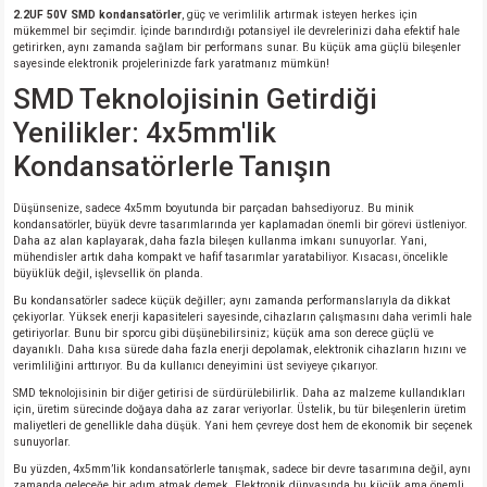
2.2UF 50V SMD kondansatörler
, güç ve verimlilik artırmak isteyen herkes için
mükemmel bir seçimdir. İçinde barındırdığı potansiyel ile devrelerinizi daha efektif hale
getirirken, aynı zamanda sağlam bir performans sunar. Bu küçük ama güçlü bileşenler
sayesinde elektronik projelerinizde fark yaratmanız mümkün!
SMD Teknolojisinin Getirdiği
Yenilikler: 4x5mm'lik
Kondansatörlerle Tanışın
Düşünsenize, sadece 4x5mm boyutunda bir parçadan bahsediyoruz. Bu minik
kondansatörler, büyük devre tasarımlarında yer kaplamadan önemli bir görevi üstleniyor.
Daha az alan kaplayarak, daha fazla bileşen kullanma imkanı sunuyorlar. Yani,
mühendisler artık daha kompakt ve hafif tasarımlar yaratabiliyor. Kısacası, öncelikle
büyüklük değil, işlevsellik ön planda.
Bu kondansatörler sadece küçük değiller; aynı zamanda performanslarıyla da dikkat
çekiyorlar. Yüksek enerji kapasiteleri sayesinde, cihazların çalışmasını daha verimli hale
getiriyorlar. Bunu bir sporcu gibi düşünebilirsiniz; küçük ama son derece güçlü ve
dayanıklı. Daha kısa sürede daha fazla enerji depolamak, elektronik cihazların hızını ve
verimliliğini arttırıyor. Bu da kullanıcı deneyimini üst seviyeye çıkarıyor.
SMD teknolojisinin bir diğer getirisi de sürdürülebilirlik. Daha az malzeme kullandıkları
için, üretim sürecinde doğaya daha az zarar veriyorlar. Üstelik, bu tür bileşenlerin üretim
maliyetleri de genellikle daha düşük. Yani hem çevreye dost hem de ekonomik bir seçenek
sunuyorlar.
Bu yüzden, 4x5mm’lik kondansatörlerle tanışmak, sadece bir devre tasarımına değil, aynı
zamanda geleceğe bir adım atmak demek. Elektronik dünyasında bu küçük ama önemli