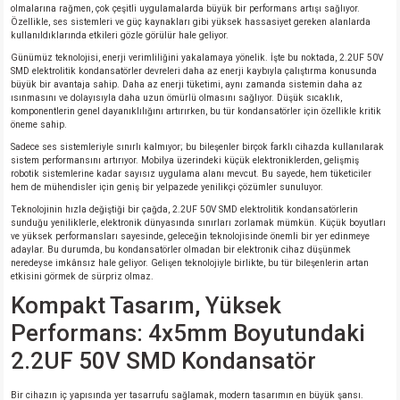
si
ansatör
 Kılıf
olmalarına rağmen, çok çeşitli uygulamalarda büyük bir performans artışı sağlıyor.
Özellikle, ses sistemleri ve güç kaynakları gibi yüksek hassasiyet gereken alanlarda
kullanıldıklarında etkileri gözle görülür hale geliyor.
si
a Tipi Kondansatör
 Kılıf
Günümüz teknolojisi, enerji verimliliğini yakalamaya yönelik. İşte bu noktada, 2.2UF 50V
SMD elektrolitik kondansatörler devreleri daha az enerji kaybıyla çalıştırma konusunda
büyük bir avantaja sahip. Daha az enerji tüketimi, aynı zamanda sistemin daha az
risi
Tipi Kondansatör
 Kılıf
ısınmasını ve dolayısıyla daha uzun ömürlü olmasını sağlıyor. Düşük sıcaklık,
komponentlerin genel dayanıklılığını artırırken, bu tür kondansatörler için özellikle kritik
öneme sahip.
si
nsatör
 Kılıf
Sadece ses sistemleriyle sınırlı kalmıyor; bu bileşenler birçok farklı cihazda kullanılarak
sistem performansını artırıyor. Mobilya üzerindeki küçük elektroniklerden, gelişmiş
robotik sistemlerine kadar sayısız uygulama alanı mevcut. Bu sayede, hem tüketiciler
si
r 1206 Kılıf
Kılıf
hem de mühendisler için geniş bir yelpazede yenilikçi çözümler sunuluyor.
Teknolojinin hızla değiştiği bir çağda, 2.2UF 50V SMD elektrolitik kondansatörlerin
sunduğu yeniliklerle, elektronik dünyasında sınırları zorlamak mümkün. Küçük boyutları
si
 402 Kılıf
Kılıf
ve yüksek performansları sayesinde, geleceğin teknolojisinde önemli bir yer edinmeye
adaylar. Bu durumda, bu kondansatörler olmadan bir elektronik cihaz düşünmek
neredeyse imkânsız hale geliyor. Gelişen teknolojiyle birlikte, bu tür bileşenlerin artan
isi
 603 Kılıf
Kılıf
etkisini görmek de sürpriz olmaz.
Kompakt Tasarım, Yüksek
si
 805 Kılıf
5W
Performans: 4x5mm Boyutundaki
2.2UF 50V SMD Kondansatör
isi
nsatör
W
Bir cihazın iç yapısında yer tasarrufu sağlamak, modern tasarımın en büyük şansı.
si
atör
W