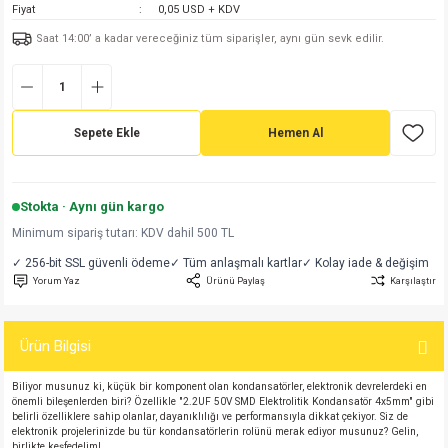
Fiyat
0,05 USD + KDV
md
risi
Klemens 180C
nsatör
erisi
renç %5 2W
Kılıf
Saat 14:00’ a kadar vereceğiniz tüm siparişler, aynı gün sevk edilir.
risi
Klemens 90C
atör
risi
enç 1/8w
Kılıf
i
satör
risi
enç %1 1/2W
k kapasitör
Sepete Ekle
Hemen Al
si
atör
risi
enç %1 1/4W
Stokta · Aynı gün kargo
si
tör
risi
renç 1/2W
ad
iyot
Minimum sipariş tutarı: KDV dahil 500 TL
✓ 256-bit SSL güvenli ödeme
✓ Tüm anlaşmalı kartlar
✓ Kolay iade & değişim
si
atör
Serisi
renç 10W
Yorum Yaz
Ürünü Paylaş
Karşılaştır
isi
satör
Serisi
enç 1W
r 1206 Kılıf
Ürün Bilgisi
 Serisi,45 Serisi
atör
Serisi
renç 20W
 1206 Kılıf - 25 Adet
iyot
Biliyor musunuz ki, küçük bir komponent olan kondansatörler, elektronik devrelerdeki en
önemli bileşenlerden biri? Özellikle "2.2UF 50V SMD Elektrolitik Kondansatör 4x5mm" gibi
belirli özelliklere sahip olanlar, dayanıklılığı ve performansıyla dikkat çekiyor. Siz de
risi
tör
isi
enç 2W
 402 Kılıf
elektronik projelerinizde bu tür kondansatörlerin rolünü merak ediyor musunuz? Gelin,
birlikte keşfedelim!