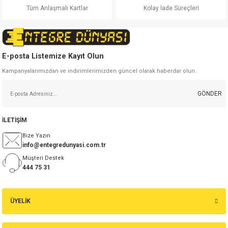
Bu ürüne benzer farklı alternatifler olmalı.
Tüm Anlaşmalı Kartlar
Kolay İade Süreçleri
E-posta Listemize Kayıt Olun
Kampanyalarımızdan ve indirimlerimizden güncel olarak haberdar olun.
Gönder
GÖNDER
İLETİŞİM
Bize Yazın
info@entegredunyasi.com.tr
Müşteri Destek
444 75 31
ÜYELİK