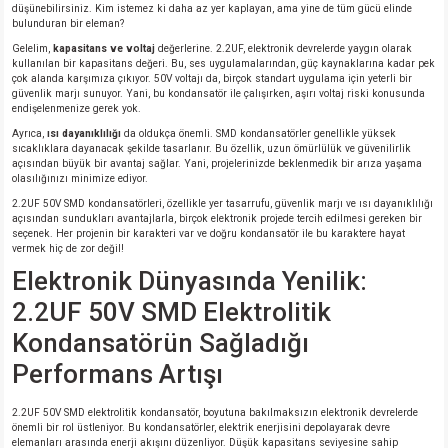
düşünebilirsiniz. Kim istemez ki daha az yer kaplayan, ama yine de tüm gücü elinde
si
nsatörler
ç 25W
od
bulunduran bir eleman?
Gelelim,
kapasitans ve voltaj
değerlerine. 2.2UF, elektronik devrelerde yaygın olarak
ndansatör
ç 3W
ç
kullanılan bir kapasitans değeri. Bu, ses uygulamalarından, güç kaynaklarına kadar pek
çok alanda karşımıza çıkıyor. 50V voltajı da, birçok standart uygulama için yeterli bir
güvenlik marjı sunuyor. Yani, bu kondansatör ile çalışırken, aşırı voltaj riski konusunda
endişelenmenize gerek yok.
ver
d Kondansatörler
ç 4W
Ayrıca,
ısı dayanıklılığı
da oldukça önemli. SMD kondansatörler genellikle yüksek
sıcaklıklara dayanacak şekilde tasarlanır. Bu özellik, uzun ömürlülük ve güvenilirlik
si
ansatör
ç 6W
açısından büyük bir avantaj sağlar. Yani, projelerinizde beklenmedik bir arıza yaşama
olasılığınızı minimize ediyor.
2.2UF 50V SMD kondansatörleri, özellikle yer tasarrufu, güvenlik marjı ve ısı dayanıklılığı
si
Kondansatör
ç 7W
d
açısından sundukları avantajlarla, birçok elektronik projede tercih edilmesi gereken bir
seçenek. Her projenin bir karakteri var ve doğru kondansatör ile bu karaktere hayat
vermek hiç de zor değil!
isi
ansatör
ç 8W
Elektronik Dünyasında Yenilik:
2.2UF 50V SMD Elektrolitik
si
ster AXİAL Kondansatör
ç 9W
Kondansatörün Sağladığı
risi
ndansatörler
Performans Artışı
isi
atör
2.2UF 50V SMD elektrolitik kondansatör, boyutuna bakılmaksızın elektronik devrelerde
önemli bir rol üstleniyor. Bu kondansatörler, elektrik enerjisini depolayarak devre
elemanları arasında enerji akışını düzenliyor. Düşük kapasitans seviyesine sahip