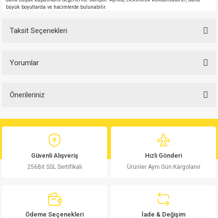
büyük boyutlarda ve hacimlerde bulunabilir.
Taksit Seçenekleri
Yorumlar
Önerileriniz
Bu ürüne ilk yorumu siz yapın!
Bu ürünün fiyat bilgisi, resim, ürün açıklamalarında ve diğer konularda
yetersiz gördüğünüz noktaları öneri formunu kullanarak tarafımıza
Yorum Yaz
iletebilirsiniz.
Görüş ve önerileriniz için teşekkür ederiz.
Güvenli Alışveriş
Hızlı Gönderi
256Bit SSL Sertifikalı
Ürünler Aynı Gün Kargolanır
Ürün resmi kalitesiz, bozuk veya görüntülenemiyor.
Ürün açıklamasında eksik bilgiler bulunuyor.
Ürün bilgilerinde hatalar bulunuyor.
Ürün fiyatı diğer sitelerden daha pahalı.
Ödeme Seçenekleri
İade & Değişim