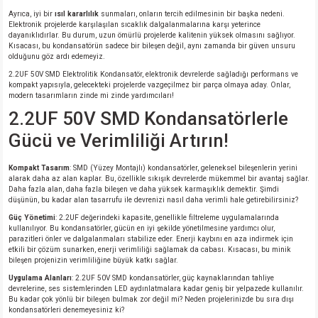
Ayrıca, iyi bir
ısıl kararlılık
sunmaları, onların tercih edilmesinin bir başka nedeni.
Elektronik projelerde karşılaşılan sıcaklık dalgalanmalarına karşı yeterince
dayanıklıdırlar. Bu durum, uzun ömürlü projelerde kalitenin yüksek olmasını sağlıyor.
Kısacası, bu kondansatörün sadece bir bileşen değil, aynı zamanda bir güven unsuru
olduğunu göz ardı edemeyiz.
2.2UF 50V SMD Elektrolitik Kondansatör, elektronik devrelerde sağladığı performans ve
kompakt yapısıyla, gelecekteki projelerde vazgeçilmez bir parça olmaya aday. Onlar,
modern tasarımların zinde mi zinde yardımcıları!
2.2UF 50V SMD Kondansatörlerle
Gücü ve Verimliliği Artırın!
Kompakt Tasarım
: SMD (Yüzey Montajlı) kondansatörler, geleneksel bileşenlerin yerini
alarak daha az alan kaplar. Bu, özellikle sıkışık devrelerde mükemmel bir avantaj sağlar.
Daha fazla alan, daha fazla bileşen ve daha yüksek karmaşıklık demektir. Şimdi
düşünün, bu kadar alan tasarrufu ile devrenizi nasıl daha verimli hale getirebilirsiniz?
Güç Yönetimi
: 2.2UF değerindeki kapasite, genellikle filtreleme uygulamalarında
kullanılıyor. Bu kondansatörler, gücün en iyi şekilde yönetilmesine yardımcı olur,
parazitleri önler ve dalgalanmaları stabilize eder. Enerji kaybını en aza indirmek için
etkili bir çözüm sunarken, enerji verimliliği sağlamak da cabası. Kısacası, bu minik
bileşen projenizin verimliliğine büyük katkı sağlar.
Uygulama Alanları
: 2.2UF 50V SMD kondansatörler, güç kaynaklarından tahliye
devrelerine, ses sistemlerinden LED aydınlatmalara kadar geniş bir yelpazede kullanılır.
Bu kadar çok yönlü bir bileşen bulmak zor değil mi? Neden projelerinizde bu sıra dışı
kondansatörleri denemeyesiniz ki?