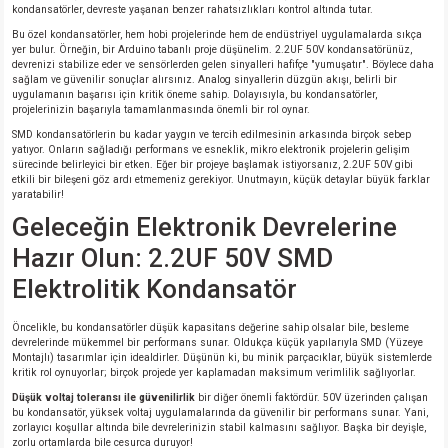
kondansatörler, devreste yaşanan benzer rahatsızlıkları kontrol altında tutar.
Bu özel kondansatörler, hem hobi projelerinde hem de endüstriyel uygulamalarda sıkça
isi
yer bulur. Örneğin, bir Arduino tabanlı proje düşünelim. 2.2UF 50V kondansatörünüz,
devrenizi stabilize eder ve sensörlerden gelen sinyalleri hafifçe "yumuşatır". Böylece daha
sağlam ve güvenilir sonuçlar alırsınız. Analog sinyallerin düzgün akışı, belirli bir
erisi
uygulamanın başarısı için kritik öneme sahip. Dolayısıyla, bu kondansatörler,
projelerinizin başarıyla tamamlanmasında önemli bir rol oynar.
SMD kondansatörlerin bu kadar yaygın ve tercih edilmesinin arkasında birçok sebep
releri
yatıyor. Onların sağladığı performans ve esneklik, mikro elektronik projelerin gelişim
sürecinde belirleyici bir etken. Eğer bir projeye başlamak istiyorsanız, 2.2UF 50V gibi
etkili bir bileşeni göz ardı etmemeniz gerekiyor. Unutmayın, küçük detaylar büyük farklar
P MARKA)
yaratabilir!
Geleceğin Elektronik Devrelerine
Hazır Olun: 2.2UF 50V SMD
Elektrolitik Kondansatör
Öncelikle, bu kondansatörler düşük kapasitans değerine sahip olsalar bile, besleme
devrelerinde mükemmel bir performans sunar. Oldukça küçük yapılarıyla SMD (Yüzeye
Montajlı) tasarımlar için idealdirler. Düşünün ki, bu minik parçacıklar, büyük sistemlerde
kritik rol oynuyorlar; birçok projede yer kaplamadan maksimum verimlilik sağlıyorlar.
Düşük voltaj toleransı ile güvenilirlik
bir diğer önemli faktördür. 50V üzerinden çalışan
bu kondansatör, yüksek voltaj uygulamalarında da güvenilir bir performans sunar. Yani,
zorlayıcı koşullar altında bile devrelerinizin stabil kalmasını sağlıyor. Başka bir deyişle,
zorlu ortamlarda bile cesurca duruyor!