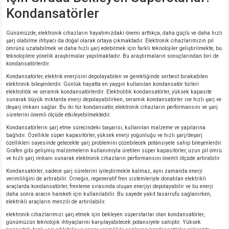
Kondansatörler
Günümüzde, elektronik cihazların hayatımızdaki önemi arttıkça, daha güçlü ve daha hızlı
şarj olabilme ihtiyacı da doğal olarak ortaya çıkmaktadır. Elektronik cihazlarımızın pil
ömrünü uzatabilmek ve daha hızlı şarj edebilmek için farklı teknolojiler geliştirilmekte, bu
teknolojilere yönelik araştırmalar yapılmaktadır. Bu araştırmaların sonuçlarından biri de
kondansatörlerdir.
Kondansatörler, elektrik enerjisini depolayabilen ve gerektiğinde serbest bırakabilen
elektronik bileşenlerdir. Günlük hayatta en yaygın kullanılan kondansatör türleri
elektrolitik ve seramik kondansatörlerdir. Elektrolitik kondansatörler, yüksek kapasite
sunarak büyük miktarda enerji depolayabilirken, seramik kondansatörler ise hızlı şarj ve
deşarj imkanı sağlar. Bu iki tür kondansatör, elektronik cihazların performansını ve şarj
sürelerini önemli ölçüde etkileyebilmektedir.
Kondansatörlerin şarj etme sürecindeki başarısı, kullanılan malzeme ve yapılarına
bağlıdır. Özellikle süper kapasitörler, yüksek enerji yoğunluğu ve hızlı şarj/deşarj
özellikleri sayesinde gelecekte şarj problemini çözebilecek potansiyele sahip bileşenlerdir.
Grafen gibi gelişmiş malzemelerin kullanımıyla üretilen süper kapasitörler, uzun pil ömrü
ve hızlı şarj imkanı sunarak elektronik cihazların performansını önemli ölçüde artırabilir.
Kondansatörler, sadece şarj sürelerini iyileştirmekle kalmaz, aynı zamanda enerji
verimliliğini de artırabilir. Örneğin, regeneratif fren sistemleriyle donatılan elektrikli
araçlarda kondansatörler, frenleme sırasında oluşan enerjiyi depolayabilir ve bu enerji
daha sonra aracın hareketi için kullanılabilir. Bu sayede yakıt tasarrufu sağlanırken,
elektrikli araçların menzili de artırılabilir.
elektronik cihazlarımızı şarj etmek için bekleyen süperstarlar olan kondansatörler,
günümüzün teknolojik ihtiyaçlarını karşılayabilecek potansiyele sahiptir. Yüksek