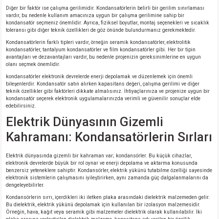
Diğer bir faktör ise çalışma gerilimidir. Kondansatörlerin belirli bir gerilim sınırlaması
vardır, bu nedenle kullanım amacınıza uygun bir çalışma gerilimine sahip bir
kondansatör seçmeniz önemlidir. Ayrıca, fiziksel boyutlar, montaj seçenekleri ve sıcaklık
toleransı gibi diğer teknik özellikleri de göz önünde bulundurmanız gerekmektedir.
Kondansatörlerin farklı tipleri vardır, örneğin seramik kondansatörler, elektrolitik
kondansatörler, tantalyum kondansatörler ve film kondansatörler gibi. Her bir tipin
avantajları ve dezavantajları vardır, bu nedenle projenizin gereksinimlerine en uygun
olanı seçmek önemlidir.
kondansatörler elektronik devrelerde enerji depolamak ve düzenlemek için önemli
bileşenlerdir. Kondansatör satın alırken kapasitans değeri, çalışma gerilimi ve diğer
teknik özellikler gibi faktörleri dikkate almalısınız. İhtiyaçlarınıza ve projenize uygun bir
kondansatör seçerek elektronik uygulamalarınızda verimli ve güvenilir sonuçlar elde
edebilirsiniz.
Elektrik Dünyasının Gizemli
Kahramanı: Kondansatörlerin Sırları
Elektrik dünyasında gizemli bir kahraman var; kondansörler. Bu küçük cihazlar,
elektronik devrelerde büyük bir rol oynar ve enerji depolama ve aktarma konusunda
benzersiz yeteneklere sahiptir. Kondansörler, elektrik yükünü tutabilme özelliği sayesinde
elektronik sistemlerin çalışmasını iyileştirirken, aynı zamanda güç dalgalanmalarını da
dengeleyebilirler.
Kondansörlerin sırrı, içerdikleri iki iletken plaka arasındaki dielektrik malzemeden gelir.
Bu dielektrik, elektrik yükünü depolamak için kullanılan bir izolasyon malzemesidir.
Örneğin, hava, kağıt veya seramik gibi malzemeler dielektrik olarak kullanılabilir. İki