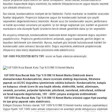
büyük projelerde boyut önemli bir faktör olmayabilir. Genel olarak, kondansatörlerin
boyutları kapasiteyle doğru orantılıdır, bu nedenle ihtiyaçlarınıza en uygun boyutu seçmek
için dikkatli olmalısınız.
Son olarak, kondansatörün maliyeti de bir faktördür. Farklı markalar ve modeller arasında
fiyatlar değişebilir. Projenizin bütçesine uygun bir kondansatör bulmak için çeşitli
seçenekleri değerlendirmeniz önemlidir. Ancak ucuz bir kondansatör seçimi, performans
ve kalite açısından sorunlara yol açabilir. İyi bir denge sağlamak için, kaliteli ve güvenilir
markaların orta düzeyde fiyatlı ürünlerini tercih etmek genellikle daha iyi bir seçenektir.
Bu alışveriş rehberiyle, kondansatörler hakkında temel bilgileri edinerek doğru seçimleri
yapabilirsiniz. Projenizin gereksinimlerini anlamak, uygun kapasite, gerilim değeri ve
boyutları belirlemek için önemlidir. Ayrıca, maliyeti göz önünde bulundurarak kaliteli bir
kondansatör satın almanız tavsiye edilir. Doğru seçimlerle, elektronik projelerinizde
ihtiyacınız olan enerji depolama çözümünü elde edebilirsiniz.
1UF-100V POLYESTER KUTU TİPİ
resmi ve fiyatı sitemize eklenmiştir.
1UF100V Kısa Bacak Kutu Tipi %10 RM:10 Kemet Marka Elektronik devre
elemanlarından Kondansatörler; devre üzerinde elektriği depolamak, filtreleme
yapmak ve AC/DC doğrultma işlemlerinde sıklıkla kullanılır. Kondansatörler, kutuplu
ve kutupsuz olmak üzere iki ana başlık altında; elektrolitik, tantal, alüminyum,
seramik, porselen, polyester tiplerinde; pikofarad, nanofarad, mikrofarad, milifarad
ve farad kapasite değerlerinde, 10V - 630V çalışma aralığında üretilmektedir.
1UF100V Kısa Bacak Kutu Tipi %10 RM:10 Kemet Marka ürününü uygun fiyat avantajı
ile üye girişi yaparak satın alabilirsiniz.
Entegre Dünyası firması olarak 1UF 100V %10 RM:10 Kemet marka satışını yapmaktayız.
Uygun fiyatlı 1UF 100V satın almak istiyorsanız en avantajlı yerde olduğunuzu söylemek