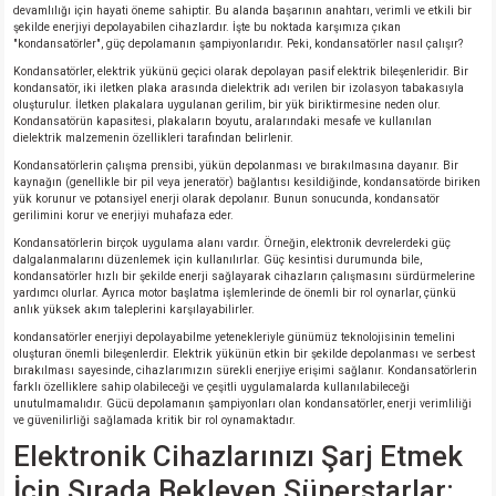
devamlılığı için hayati öneme sahiptir. Bu alanda başarının anahtarı, verimli ve etkili bir
şekilde enerjiyi depolayabilen cihazlardır. İşte bu noktada karşımıza çıkan
"kondansatörler", güç depolamanın şampiyonlarıdır. Peki, kondansatörler nasıl çalışır?
Kondansatörler, elektrik yükünü geçici olarak depolayan pasif elektrik bileşenleridir. Bir
kondansatör, iki iletken plaka arasında dielektrik adı verilen bir izolasyon tabakasıyla
oluşturulur. İletken plakalara uygulanan gerilim, bir yük biriktirmesine neden olur.
Kondansatörün kapasitesi, plakaların boyutu, aralarındaki mesafe ve kullanılan
dielektrik malzemenin özellikleri tarafından belirlenir.
Kondansatörlerin çalışma prensibi, yükün depolanması ve bırakılmasına dayanır. Bir
kaynağın (genellikle bir pil veya jeneratör) bağlantısı kesildiğinde, kondansatörde biriken
yük korunur ve potansiyel enerji olarak depolanır. Bunun sonucunda, kondansatör
gerilimini korur ve enerjiyi muhafaza eder.
Kondansatörlerin birçok uygulama alanı vardır. Örneğin, elektronik devrelerdeki güç
dalgalanmalarını düzenlemek için kullanılırlar. Güç kesintisi durumunda bile,
kondansatörler hızlı bir şekilde enerji sağlayarak cihazların çalışmasını sürdürmelerine
yardımcı olurlar. Ayrıca motor başlatma işlemlerinde de önemli bir rol oynarlar, çünkü
anlık yüksek akım taleplerini karşılayabilirler.
kondansatörler enerjiyi depolayabilme yetenekleriyle günümüz teknolojisinin temelini
oluşturan önemli bileşenlerdir. Elektrik yükünün etkin bir şekilde depolanması ve serbest
bırakılması sayesinde, cihazlarımızın sürekli enerjiye erişimi sağlanır. Kondansatörlerin
farklı özelliklere sahip olabileceği ve çeşitli uygulamalarda kullanılabileceği
unutulmamalıdır. Gücü depolamanın şampiyonları olan kondansatörler, enerji verimliliği
ve güvenilirliği sağlamada kritik bir rol oynamaktadır.
Elektronik Cihazlarınızı Şarj Etmek
İçin Sırada Bekleyen Süperstarlar: