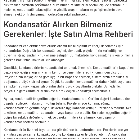
kapasiteli, hızlı şarj edilebilir ve enerji verimliliği sağlayan kondansatörler, gelecekte
elektronik cihazların performansını ve kullanım sürelerini önemli ölçüde artırabilir. Bu
nedenle, kondansatör teknolojilerine yönelik araştırmaların ve geliştirmelerin devam
etmesi, elektronik dünyamızın geleceğini şekillendirecektir.
Kondansatör Alırken Bilmeniz
Gerekenler: İşte Satın Alma Rehberi
Kondansatörler elektrik devrelerinde önemli bir bileşendir ve enerji depolamak için
kullanılırlar. Doğru bir kondansatör seçimi, elektronik projelerinizin verimliliği ve
güvenilirliği açısından kritik öneme sahiptir. Bu makalede, kondansatör alırken bilmeniz
gereken bazı temel noktaları ele alacağız.
Öncelikle, kondansatörlerin kapasitesini anlamak önemlidir. Kondansatörlerin kapasitesi,
depolayabileceği enerji miktarını belirtir ve genellikle farad (F) cinsinden ölçülür.
Projelerinizin ihtiyaçlarına göre uygun bir kapasite seçmek, sisteminizin stabilitesini
sağlamada büyük bir rol oynar. Düşük kapasiteli kondansatörler daha küçük boyutlara
sahipken, yüksek kapasiteli olanlar daha büyük boyutlarda olabilir. Bu nedenle,
projenizin gereksinimlerini dikkate alarak doğru kapasiteyi seçmelisiniz.
Ayrıca, kondansatörün gerilim değeri dikkate alınmalıdır. Gerilim değeri kondansatöre
uygulanabilecek maksimum voltajı belirtir. Projelerinizde kullanacağınız
kondansatörlerin gerilim değeri, devrenize uygulanacak voltajın üzerinde olmalıdır. Aksi
takdirde, kondansatör arızalanabilir veya başarısız olabilir. Bu nedenle, gerilim değerini
doğru bir şekilde değerlendirmek ve gereksinimleri karşılamak için uygun bir
kondansatör seçmek önemlidir.
Kondansatörün fiziksel boyutları da göz önünde bulundurulmalıdır. Projelerinizde yer
sıkıntısı yaşıyorsanız, kompakt boyutlu kondansatörler tercih edilebilir. Ancak daha