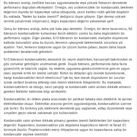
Bu tolerans aralığı, özellikle hassas uygulamalarda veya yüksek frekanslı devrelerde
performansı doğrudan etkileyebilir. Örneğin, ses sisteminizdeki bir kondansatör, beklenen
değerinin dışında bir kapasiteye sahip olduğunda, sesin kalitesi ciddi şekilde düşebilir.
isi
Bu noktada, "Neden bu kadar önemli?" dediğinizi duyar gibiyim. Eğer devreyi yüksek
verimle çalıştırmak istiyorsanız, doğru kapasitans değerini yakalamak şart!
erisi
Geniş bir tolerans aralığı, daha çok hata payı demektir. Örneğin, bir devre tasarımcısı, %5
toleranslı kondansatörler kullanmayı tercih edebilir; çünkü bu daha öngörülebilir bir
performans sağlar. Diğer yandan, %10 toleranslı bir kondansatör, maliyetin düşmesine
releri
katkıda bulunabilir ama bu durum, devrenin işleyişinde beklenmedik sorunlara yol
açabilir. Yani, herkesin bütçesine uygun bir çözüm bulma çabası, bazen daha büyük
problemleri beraberinde getirebilir.
P MARKA)
%10 toleranslı kondansatörler, ekonomik bir seçim olabilirken, hassasiyet bakımından ne
gibi zorluklar getirdiğini unutmamak gerek. Düşük tolerans, performansta daha fazla
güvenilirlik ve tutarlılık sağlar; bu nedenle, uygulama gereksinimlerinize göre en uygun
olanı seçmek kritik bir öneme sahiptir. Bütün bu detayları göz önünde bulundurarak,
hangi kondansatörleri tercih etmelisiniz? İşte bu, tam olarak düşündüren bir soru!an
içinde serbest bırakma yeteneği olan önemli elektronik bileşenlerdir. Bu makalede,
kondansatörlerin ne olduğu, nasıl çalıştığı ve kondansatör satın alırken dikkate almanız
gereken faktörler hakkında bilgi verilecektir.
Kondansatörler, iki iletken plaka arasındaki bir yalıtkan tabaka olan dielektrik ile ayrılan
elektrotlardan oluşur. Elektrotlar arasına gerilim uygulandığında, kondansatörün üzerine
yük birikir. Bu birikmiş yük, elektronik devrelerde güç sağlamak, voltajı düzenlemek veya
sinyalleri geçici olarak saklamak için kullanılabilir.
Kondansatör satın alırken dikkate almanız gereken önemli faktörlerden biri kapasitans
değeridir. Kapasitans, kondansatörün yük depolama kapasitesini belirtir ve farad (F)
birimiyle ölçülür. Projelerinizdeki enerji ihtiyaçlarına uygun bir kapasitansa sahip bir
kondansatör seçmek önemlidir.