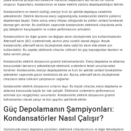
plaka arasına yerleştirilen dielektrik malzeme, kapasitans adı verilen bir özellik
oluşturur. Kapasitans, kondansörün ne kadar elektrik yükünü depolayabildiğini belirler.
Kondansörlerin en önemli özelliği, enerjiyi hızlı bir şekilde depolayıp salabilme
yetenekleridir. Elektrik devresine enerji sağlandığında, kondansörler elektrik yüklerini
depolamaya başlar. Daha sonra, enerji ihtiyacı olduğunda bu yükleri serbest bırakarak
devreye geri verirler. Bu özellikleri sayesinde kondansörler, elektronik cihazlarda anlık
güç taleplerini karşılayabilir ve sistem performansını artırabilir.
Kondansörlerin bir diğer gizemi ise değişen akımı düzleştirmek için kullanılmalarıdır.
Alternatif akım (AC) sistemlerinde, akımın yönü sürekli olarak değişir. Ancak
kondansörler, alternatif akımı düzleştirerek daha sabit bir akım elde etmek için
kullanılabilir. Bu sayede, elektronik cihazlar istikrarlı bir güç kaynağından beslenir ve
daha verimli çalışır.
Kondansörler, elektrik dünyasının gizemli kahramanlarıdır. Enerji depolama ve aktarma
konusundaki benzersiz yetenekleriyle elektronik sistemlerin temel unsurlarından
biridirler. Kondansörler, enerjiyi depolayabilme ve hızlı bir şekilde serbest bırakabilme
yetenekleri sayesinde gücün kontrolünü ele alır. Ayrıca, alternatif akımı düzleştirerek
cihazların daha istikrarlı çalışmasını sağlarlar.
kondansörler elektrik dünyasının sırlarını taşır. Bu küçük cihazlar, enerji depolama ve
aktarma konusunda büyük bir role sahiptir. Elektronik sistemlerin performansını
artırmak için vazgeçilmez unsurlardır. Kondansörler, elektrik dünyasının gizemli
kahramanları olarak çalışır ve bizi şaşırtıcı şekillerde etkiler.
Güç Depolamanın Şampiyonları:
Kondansatörler Nasıl Çalışır?
Günümüzde enerji depolama çözümleri, elektronik cihazlarımızın ve diğer teknolojilerin