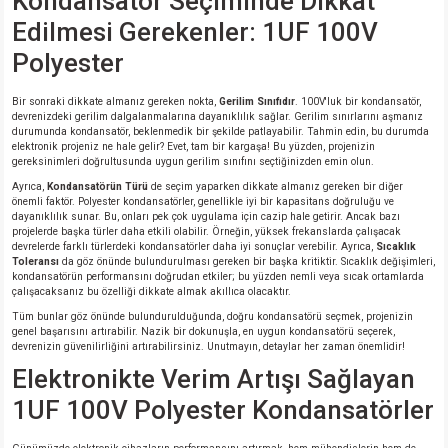
Kondansatör Seçiminde Dikkat
si
ansatör
 Kılıf
Edilmesi Gerekenler: 1UF 100V
Polyester
si
a Tipi Kondansatör
 Kılıf
Bir sonraki dikkate almanız gereken nokta,
Gerilim Sınıfıdır
. 100V'luk bir kondansatör,
risi
Tipi Kondansatör
 Kılıf
devrenizdeki gerilim dalgalanmalarına dayanıklılık sağlar. Gerilim sınırlarını aşmanız
durumunda kondansatör, beklenmedik bir şekilde patlayabilir. Tahmin edin, bu durumda
elektronik projeniz ne hale gelir? Evet, tam bir kargaşa! Bu yüzden, projenizin
si
nsatör
 Kılıf
gereksinimleri doğrultusunda uygun gerilim sınıfını seçtiğinizden emin olun.
Ayrıca,
Kondansatörün Türü
de seçim yaparken dikkate almanız gereken bir diğer
si
r 1206 Kılıf
Kılıf
önemli faktör. Polyester kondansatörler, genellikle iyi bir kapasitans doğruluğu ve
dayanıklılık sunar. Bu, onları pek çok uygulama için cazip hale getirir. Ancak bazı
projelerde başka türler daha etkili olabilir. Örneğin, yüksek frekanslarda çalışacak
devrelerde farklı türlerdeki kondansatörler daha iyi sonuçlar verebilir. Ayrıca,
Sıcaklık
si
 402 Kılıf
Kılıf
Toleransı
da göz önünde bulundurulması gereken bir başka kritiktir. Sıcaklık değişimleri,
kondansatörün performansını doğrudan etkiler; bu yüzden nemli veya sıcak ortamlarda
çalışacaksanız bu özelliği dikkate almak akıllıca olacaktır.
isi
 603 Kılıf
Kılıf
Tüm bunlar göz önünde bulundurulduğunda, doğru kondansatörü seçmek, projenizin
genel başarısını artırabilir. Nazik bir dokunuşla, en uygun kondansatörü seçerek,
devrenizin güvenilirliğini artırabilirsiniz. Unutmayın, detaylar her zaman önemlidir!
si
 805 Kılıf
5W
Elektronikte Verim Artışı Sağlayan
isi
nsatör
W
1UF 100V Polyester Kondansatörler
si
atör
W