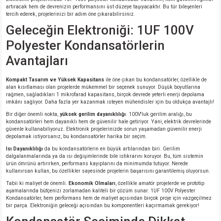
si
nsatörler
ç 25W
od
artıracak hem de devrenizin performansını üst düzeye taşıyacaktır. Bu tür bileşenleri
tercih ederek, projelerinizi bir adım öne çıkarabilirsiniz.
Geleceğin Elektroniği: 1UF 100V
ndansatör
ç 3W
ç
Polyester Kondansatörlerin
ver
d Kondansatörler
ç 4W
Avantajları
si
ansatör
ç 6W
Kompakt Tasarım ve Yüksek Kapasitans
ile öne çıkan bu kondansatörler, özellikle de
alan kısıtlaması olan projelerde mükemmel bir seçenek sunuyor. Düşük boyutlarına
rağmen, sağladıkları 1 mikrofarad kapasitans, birçok devrede yeterli enerji depolama
imkânı sağlıyor. Daha fazla yer kazanmak isteyen mühendisler için bu oldukça avantajlı!
si
Kondansatör
ç 7W
d
Bir diğer önemli nokta,
yüksek gerilim dayanıklılığı
. 100V'luk gerilim aralığı, bu
kondansatörleri hem dayanıklı hem de güvenilir hale getiriyor. Yani, elektrik devrelerinde
isi
ansatör
ç 8W
güvenle kullanabiliyoruz. Elektronik projelerinizde sorun yaşamadan güvenilir enerji
depolamak istiyorsanız, bu kondansatörler harika bir seçim.
Isı Dayanıklılığı
da bu kondansatörlerin en büyük artılarından biri. Gerilim
si
ster AXİAL Kondansatör
ç 9W
dalgalanmalarında ya da ısı değişimlerinde bile istikrarını koruyor. Bu, tüm sistemin
ürün ömrünü artırırken, performans kayıplarını da minimumda tutuyor. Nerede
kullanırsan kullan, bu özellikler sayesinde projelerin başarısını garantilemiş oluyorsun.
risi
ndansatörler
Tabii ki maliyet de önemli.
Ekonomik Olmaları
, özellikle amatör projelerde ve prototip
aşamalarında bütçenizi zorlamadan kaliteli bir çözüm sunar. 1UF 100V Polyester
Kondansatörler, hem performans hem de maliyet açısından birçok proje için vazgeçilmez
isi
atör
bir parça. Elektroniğin geleceği açısından bu komponentleri kaçırmamak gerekiyor!