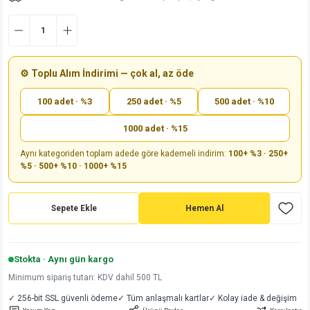
md
risi
Klemens 180C
nsatör
erisi
renç %5 2W
Kılıf
risi
Klemens 90C
atör
risi
enç 1/8w
Kılıf
⚙️ Toplu Alım İndirimi — çok al, az öde
i
satör
risi
enç %1 1/2W
k kapasitör
100 adet · %3
250 adet · %5
500 adet · %10
si
atör
risi
enç %1 1/4W
1000 adet · %15
Aynı kategoriden toplam adede göre kademeli indirim:
100+ %3 · 250+
si
tör
risi
renç 1/2W
ad
iyot
%5 · 500+ %10 · 1000+ %15
si
atör
Serisi
renç 10W
Sepete Ekle
Hemen Al
isi
satör
Serisi
enç 1W
r 1206 Kılıf
 Serisi,45 Serisi
atör
Serisi
renç 20W
 1206 Kılıf - 25 Adet
iyot
Stokta · Aynı gün kargo
Minimum sipariş tutarı: KDV dahil 500 TL
risi
tör
isi
enç 2W
 402 Kılıf
✓ 256-bit SSL güvenli ödeme
✓ Tüm anlaşmalı kartlar
✓ Kolay iade & değişim