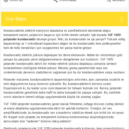
Yorum Yaz
Ürünü Paylaş
Karşılaştır
si
atör
Serisi
enç 3W
 603 Kılıf
Ürün Bilgisi
si
satör
erisi
enç 4W
 603 Kılıf - 25 Adet
Kondansatörler, elektrik enerjisini depolama ve zamElektronik devrelerde doğru
4 Serisi,27 Serisi,93 Serisi
atör
Serisi
enç 5W
 805 Kılıf
komponent seçimi, projenizin başarısı için kritik öneme sahiptir. İşte burada
1UF 100V
polyester kondansatör
devreye giriyor. Peki, bu kondansatör ne işe yarıyor? Yüksek voltaj
dayanıklılığı ve 1 mikrofarad kapasitans değeri ile bu kondansatör, hem profesyoneller
tör
 Serisi
ç 10W
 805 Kılıf - 25 Adet
hem de hobi meraklıları için vazgeçilmez bir parça haline geliyor.
Kondansatör, elektrik yükünü depolayan bir devre elemanıdır. Adeta bir sönümleyici gibi
çalışan bu parçalar, akım dalgalanmalarını dengelemek için kullanılır. 1UF 100V
erisi
atör
erisi
ç 11W
d
polyester kondansatör, belirli bir miktar elektrik yükünü depolayıp zamanla serbest
bırakabilmesi özelliğiyle dikkat çekiyor. Mesela, güneş panellerinde veya ses
sistemlerinde, devrenin stabilitesini sağlamak için bu tür kondansatörlere sıkça rastlanır.
isi
satör
ç 13W
Polyester malzeme, kondansatörlerin dayanıklılığını artırırken, aynı zamanda sıcaklık ve
nem değişimlerine karşı direncini yükseltir. Bu, kondansatörlerin ömrünü uzatır.
Düşünüyorum ki, bu kadar uzun süre dayanan bir bileşen bulmak zor. Ayrıca, polyester
isi
atör
ç 14W
kondansatörler genellikle daha hafif ve daha kompakt bir yapıya sahiptir. Bu, özellikle
sınırlı alanların önemli olduğu uygulamalarda büyük bir avantaj sağlar.
1UF 100V polyester kondansatörler, genel olarak filtreleme, voltage division (voltaj bölme)
i
satör
ç 15W
ve enerji depolama uygulamalarında etkili bir şekilde kullanılır. Örneğin, bir ses
amplifikatöründe, bu kondansatör ses sinyallerini stabilize etmek için kritik bir rol oynar.
Bir tezgah üstü projede, bu komponenti kullanıp kullanmamayı düşündüğünüzde,
isi
atör
ç 17W
iyot
aklınızdaki tüm "nedenler" birbirini takip edebilir!
Elektronik projelerinizde 1UF 100V polyester kondansatör kullanımı, hem güvenilirliğinizi