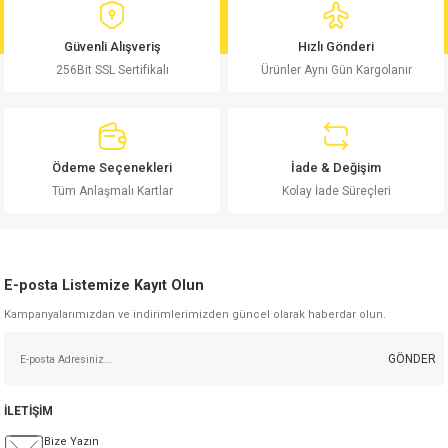
Ürün fiyatı diğer sitelerden daha pahalı.
Bu ürüne benzer farklı alternatifler olmalı.
Güvenli Alışveriş
Hızlı Gönderi
256Bit SSL Sertifikalı
Ürünler Aynı Gün Kargolanır
Gönder
Ödeme Seçenekleri
İade & Değişim
Tüm Anlaşmalı Kartlar
Kolay İade Süreçleri
E-posta Listemize Kayıt Olun
Kampanyalarımızdan ve indirimlerimizden güncel olarak haberdar olun.
GÖNDER
İLETİŞİM
Bize Yazın