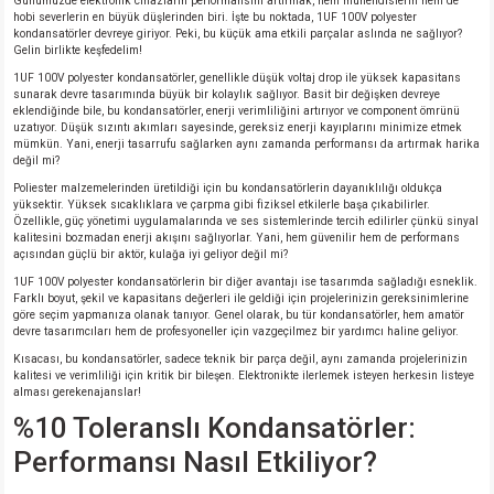
Günümüzde elektronik cihazların performansını artırmak, hem mühendislerin hem de
hobi severlerin en büyük düşlerinden biri. İşte bu noktada, 1UF 100V polyester
kondansatörler devreye giriyor. Peki, bu küçük ama etkili parçalar aslında ne sağlıyor?
Gelin birlikte keşfedelim!
isi
1UF 100V polyester kondansatörler, genellikle düşük voltaj drop ile yüksek kapasitans
sunarak devre tasarımında büyük bir kolaylık sağlıyor. Basit bir değişken devreye
si
eklendiğinde bile, bu kondansatörler, enerji verimliliğini artırıyor ve component ömrünü
uzatıyor. Düşük sızıntı akımları sayesinde, gereksiz enerji kayıplarını minimize etmek
mümkün. Yani, enerji tasarrufu sağlarken aynı zamanda performansı da artırmak harika
isi
değil mi?
Poliester malzemelerinden üretildiği için bu kondansatörlerin dayanıklılığı oldukça
yüksektir. Yüksek sıcaklıklara ve çarpma gibi fiziksel etkilerle başa çıkabilirler.
isi
Özellikle, güç yönetimi uygulamalarında ve ses sistemlerinde tercih edilirler çünkü sinyal
kalitesini bozmadan enerji akışını sağlıyorlar. Yani, hem güvenilir hem de performans
açısından güçlü bir aktör, kulağa iyi geliyor değil mi?
risi
1UF 100V polyester kondansatörlerin bir diğer avantajı ise tasarımda sağladığı esneklik.
Farklı boyut, şekil ve kapasitans değerleri ile geldiği için projelerinizin gereksinimlerine
göre seçim yapmanıza olanak tanıyor. Genel olarak, bu tür kondansatörler, hem amatör
risi
devre tasarımcıları hem de profesyoneller için vazgeçilmez bir yardımcı haline geliyor.
Kısacası, bu kondansatörler, sadece teknik bir parça değil, aynı zamanda projelerinizin
kalitesi ve verimliliği için kritik bir bileşen. Elektronikte ilerlemek isteyen herkesin listeye
si
alması gerekenajanslar!
%10 Toleranslı Kondansatörler:
si
Performansı Nasıl Etkiliyor?
risi