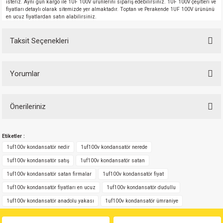
isteriz. Aynı gün kargo ile 1UF 100V ürünlerini sipariş edebilirsiniz. 1UF 100V çeşitleri ve
fiyatları detaylı olarak sitemizde yer almaktadır. Toptan ve Perakende 1UF 100V ürününü
en ucuz fiyatlardan satın alabilirsiniz.
Taksit Seçenekleri
Yorumlar
Önerileriniz
Bu ürüne ilk yorumu siz yapın!
Bu ürünün fiyat bilgisi, resim, ürün açıklamalarında ve diğer konularda
Etiketler :
yetersiz gördüğünüz noktaları öneri formunu kullanarak tarafımıza
Yorum Yaz
iletebilirsiniz.
1uf100v kondansatör nedir
1uf100v kondansatör nerede
Görüş ve önerileriniz için teşekkür ederiz.
1uf100v kondansatör satış
1uf100v kondansatör satan
1uf100v kondansatör satan firmalar
1uf100v kondansatör fiyat
Ürün resmi kalitesiz, bozuk veya görüntülenemiyor.
1uf100v kondansatör fiyatları en ucuz
1uf100v kondansatör dudullu
Ürün açıklamasında eksik bilgiler bulunuyor.
1uf100v kondansatör anadolu yakası
1uf100v kondansatör ümraniye
Ürün bilgilerinde hatalar bulunuyor.