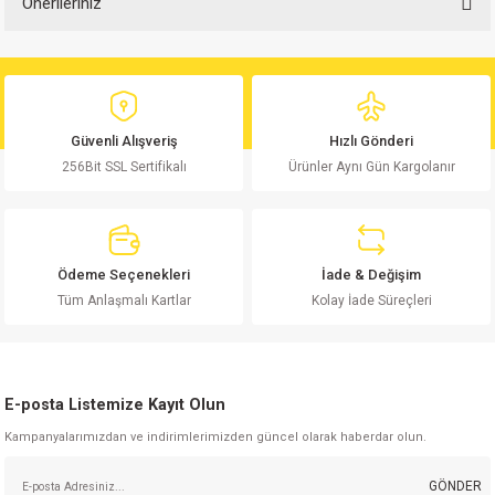
Önerileriniz
Bu ürüne ilk yorumu siz yapın!
Bu ürünün fiyat bilgisi, resim, ürün açıklamalarında ve diğer konularda
yetersiz gördüğünüz noktaları öneri formunu kullanarak tarafımıza
Yorum Yaz
iletebilirsiniz.
Görüş ve önerileriniz için teşekkür ederiz.
Güvenli Alışveriş
Hızlı Gönderi
256Bit SSL Sertifikalı
Ürünler Aynı Gün Kargolanır
Ürün resmi kalitesiz, bozuk veya görüntülenemiyor.
Ürün açıklamasında eksik bilgiler bulunuyor.
Ürün bilgilerinde hatalar bulunuyor.
Ürün fiyatı diğer sitelerden daha pahalı.
Ödeme Seçenekleri
İade & Değişim
Bu ürüne benzer farklı alternatifler olmalı.
Tüm Anlaşmalı Kartlar
Kolay İade Süreçleri
E-posta Listemize Kayıt Olun
Kampanyalarımızdan ve indirimlerimizden güncel olarak haberdar olun.
Gönder
GÖNDER