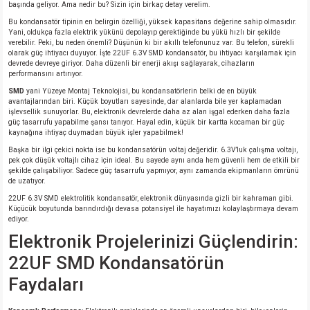
başında geliyor. Ama nedir bu? Sizin için birkaç detay verelim.
si
nsatörler
ç 25W
od
Bu kondansatör tipinin en belirgin özelliği, yüksek kapasitans değerine sahip olmasıdır.
Yani, oldukça fazla elektrik yükünü depolayıp gerektiğinde bu yükü hızlı bir şekilde
ndansatör
ç 3W
ç
verebilir. Peki, bu neden önemli? Düşünün ki bir akıllı telefonunuz var. Bu telefon, sürekli
olarak güç ihtiyacı duyuyor. İşte 22UF 6.3V SMD kondansatör, bu ihtiyacı karşılamak için
devrede devreye giriyor. Daha düzenli bir enerji akışı sağlayarak, cihazların
performansını artırıyor.
ver
d Kondansatörler
ç 4W
SMD
yani Yüzeye Montaj Teknolojisi, bu kondansatörlerin belki de en büyük
avantajlarından biri. Küçük boyutları sayesinde, dar alanlarda bile yer kaplamadan
si
ansatör
ç 6W
işlevsellik sunuyorlar. Bu, elektronik devrelerde daha az alan işgal ederken daha fazla
güç tasarrufu yapabilme şansı tanıyor. Hayal edin, küçük bir kartta kocaman bir güç
kaynağına ihtiyaç duymadan büyük işler yapabilmek!
si
Kondansatör
ç 7W
d
Başka bir ilgi çekici nokta ise bu kondansatörün voltaj değeridir. 6.3V’luk çalışma voltajı,
pek çok düşük voltajlı cihaz için ideal. Bu sayede aynı anda hem güvenli hem de etkili bir
şekilde çalışabiliyor. Sadece güç tasarrufu yapmıyor, aynı zamanda ekipmanların ömrünü
isi
ansatör
ç 8W
de uzatıyor.
22UF 6.3V SMD elektrolitik kondansatör, elektronik dünyasında gizli bir kahraman gibi.
Küçücük boyutunda barındırdığı devasa potansiyel ile hayatımızı kolaylaştırmaya devam
si
ster AXİAL Kondansatör
ç 9W
ediyor.
Elektronik Projelerinizi Güçlendirin:
risi
ndansatörler
22UF SMD Kondansatörün
Faydaları
isi
atör