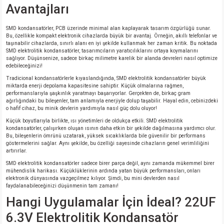
Avantajları
isi
SMD kondansatörler, PCB üzerinde minimal alan kaplayarak tasarım özgürlüğü sunar.
Bu, özellikle kompakt elektronik cihazlarda büyük bir avantaj. Örneğin, akıllı telefonlar ve
taşınabilir cihazlarda, sınırlı alanı en iyi şekilde kullanmak her zaman kritik. Bu noktada
si
SMD elektrolitik kondansatörler, tasarımcıların yaratıcılıklarını ortaya koymalarını
sağlıyor. Düşünsenize, sadece birkaç milimetre karelik bir alanda devreleri nasıl optimize
edebileceğinizi!
isi
Tradicional kondansatörlerle kıyaslandığında, SMD elektrolitik kondansatörler büyük
miktarda enerji depolama kapasitesine sahiptir. Küçük olmalarına rağmen,
performanslarıyla şaşkınlık yaratmayı başarıyorlar. Gerçekten de, birkaç gram
isi
ağırlığındaki bu bileşenler, tam anlamıyla enerjiyle dolup taşabilir. Hayal edin, cebinizdeki
o hafif cihaz, bu minik devlerin yardımıyla nasıl güç dolu oluyor!
Küçük boyutlarıyla birlikte, ısı yönetimleri de oldukça etkili. SMD elektrolitik
risi
kondansatörler, çalışırken oluşan ısının daha etkin bir şekilde dağılmasına yardımcı olur.
Bu, bileşenlerin ömrünü uzatarak, yüksek sıcaklıklarda bile güvenilir bir performans
göstermelerini sağlar. Aynı şekilde, bu özelliği sayesinde cihazların genel verimliliğini
risi
artırırlar.
SMD elektrolitik kondansatörler sadece birer parça değil, aynı zamanda mükemmel birer
si
mühendislik harikası. Küçüklüklerinin ardında yatan büyük performansları, onları
elektronik dünyasında vazgeçilmez kılıyor. Şimdi, bu mini devlerden nasıl
faydalanabileceğinizi düşünmenin tam zamanı!
si
Hangi Uygulamalar İçin İdeal? 22UF
6.3V Elektrolitik Kondansatör
risi