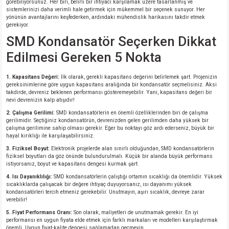
görebiliyorsunuz. Her biri, belirli bir ihtiyacı karşılamak üzere tasarlanmış ve
sistemlerinizi daha verimli hale getirmek için mükemmel bir seçenek sunuyor. Her
yönünün avantajlarını keşfederken, ardındaki mühendislik harikasını takdir etmek
gerekiyor.
SMD Kondansatör Seçerken Dikkat
Edilmesi Gereken 5 Nokta
1. Kapasitans Değeri:
İlk olarak, gerekli kapasitans değerini belirlemek şart. Projenizin
gereksinimlerine göre uygun kapasitans aralığında bir kondansatör seçmelisiniz. Aksi
takdirde, devreniz beklenen performansı gösteremeyebilir. Yani, kapasitans değeri bir
nevi devrenizin kalp atışıdır!
2. Çalışma Gerilimi:
SMD kondansatörlerin en önemli özelliklerinden biri de çalışma
gerilimidir. Seçtiğiniz kondansatörün, devrenizden gelen gerilimden daha yüksek bir
çalışma gerilimine sahip olması gerekir. Eğer bu noktayı göz ardı ederseniz, büyük bir
hayal kırıklığı ile karşılaşabilirsiniz.
3. Fiziksel Boyut:
Elektronik projelerde alan sınırlı olduğundan, SMD kondansatörlerin
fiziksel boyutları da göz önünde bulundurulmalı. Küçük bir alanda büyük performans
istiyorsanız, boyut ve kapasitans dengesi kurmak şart.
4. Isı Dayanıklılığı:
SMD kondansatörlerin çalıştığı ortamın sıcaklığı da önemlidir. Yüksek
sıcaklıklarda çalışacak bir değere ihtiyaç duyuyorsanız, ısı dayanımı yüksek
kondansatörleri tercih etmeniz gerekebilir. Unutmayın, aşırı sıcaklık, devreye zarar
verebilir!
5. Fiyat Performans Oranı:
Son olarak, maliyetleri de unutmamak gerekir. En iyi
performansı en uygun fiyata elde etmek için farklı markaları ve modelleri karşılaştırmak
önemli. Uygun fiyat-kalite dengesi sağlamadan geçmeyin.