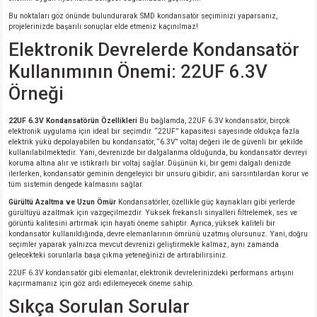
Bu noktaları göz önünde bulundurarak SMD kondansatör seçiminizi yaparsanız,
projelerinizde başarılı sonuçlar elde etmeniz kaçınılmaz!
Elektronik Devrelerde Kondansatör
Kullanımının Önemi: 22UF 6.3V
Örneği
22UF 6.3V Kondansatörün Özellikleri
Bu bağlamda, 22UF 6.3V kondansatör, birçok
elektronik uygulama için ideal bir seçimdir. “22UF” kapasitesi sayesinde oldukça fazla
elektrik yükü depolayabilen bu kondansatör, “6.3V” voltaj değeri ile de güvenli bir şekilde
kullanılabilmektedir. Yani, devrenizde bir dalgalanma olduğunda, bu kondansatör devreyi
koruma altına alır ve istikrarlı bir voltaj sağlar. Düşünün ki, bir gemi dalgalı denizde
ilerlerken, kondansatör geminin dengeleyici bir unsuru gibidir; ani sarsıntılardan korur ve
tüm sistemin dengede kalmasını sağlar.
Gürültü Azaltma ve Uzun Ömür
Kondansatörler, özellikle güç kaynakları gibi yerlerde
gürültüyü azaltmak için vazgeçilmezdir. Yüksek frekanslı sinyalleri filtrelemek, ses ve
görüntü kalitesini artırmak için hayati öneme sahiptir. Ayrıca, yüksek kaliteli bir
kondansatör kullanıldığında, devre elemanlarının ömrünü uzatmış olursunuz. Yani, doğru
seçimler yaparak yalnızca mevcut devrenizi geliştirmekle kalmaz, aynı zamanda
gelecekteki sorunlarla başa çıkma yeteneğinizi de artırabilirsiniz.
22UF 6.3V kondansatör gibi elemanlar, elektronik devrelerinizdeki performans artışını
kaçırmamanız için göz ardı edilemeyecek öneme sahip.
Sıkça Sorulan Sorular