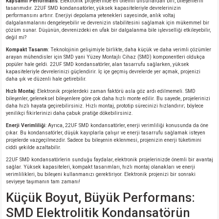
Kapsamlı Performans
: Elektronik projelerinde en önemli unsurlardan biri, bileşenlerin
si
ansatör
 Kılıf
tasarımıdır. 22UF SMD kondansatörler, yüksek kapasiteleriyle devrelerinizin
performansını artırır. Enerjiyi depolama yetenekleri sayesinde, anlık voltaj
dalgalanmalarını dengeleyebilir ve devrenizin stabilitesini sağlamak için mükemmel bir
si
a Tipi Kondansatör
 Kılıf
çözüm sunar. Düşünün, devrenizdeki en ufak bir dalgalanma bile işlevselliği etkileyebilir,
değil mi?
Kompakt Tasarım
: Teknolojinin gelişimiyle birlikte, daha küçük ve daha verimli çözümler
risi
Tipi Kondansatör
 Kılıf
arayan mühendisler için SMD yani Yüzey Montajlı Cihaz (SMD) komponentleri oldukça
popüler hale geldi. 22UF SMD kondansatörler, alan tasarrufu sağlarken, yüksek
kapasiteleriyle devrelerinizi güçlendirir. İç içe geçmiş devrelerde yer açmak, projenizi
si
nsatör
 Kılıf
daha şık ve düzenli hale getirebilir.
Hızlı Montaj
: Elektronik projelerdeki zaman faktörü asla göz ardı edilmemeli. SMD
si
r 1206 Kılıf
Kılıf
bileşenler, geleneksel bileşenlere göre çok daha hızlı monte edilir. Bu sayede, projelerinizi
daha hızlı hayata geçirebilirsiniz. Hızlı montaj, prototip sürecinizi hızlandırır; böylece
yenilikçi fikirlerinizi daha çabuk pratiğe dökebilirsiniz.
si
 402 Kılıf
Kılıf
Enerji Verimliliği
: Ayrıca, 22UF SMD kondansatörler, enerji verimliliği konusunda da öne
çıkar. Bu kondansatörler, düşük kayıplarla çalışır ve enerji tasarrufu sağlamak isteyen
projelerde vazgeçilmezdir. Sadece bu bileşenin eklenmesi, projenizin enerji tüketimini
isi
 603 Kılıf
Kılıf
ciddi şekilde azaltabilir.
22UF SMD kondansatörlerin sunduğu faydalar, elektronik projelerinizde önemli bir avantaj
sağlar. Yüksek kapasiteleri, kompakt tasarımları, hızlı montaj olanakları ve enerji
si
 805 Kılıf
5W
verimlilikleri, bu bileşeni kullanmanızı gerektiriyor. Elektronik projenizi bir sonraki
seviyeye taşımanın tam zamanı!
Küçük Boyut, Büyük Performans:
isi
nsatör
W
SMD Elektrolitik Kondansatörün
si
atör
W