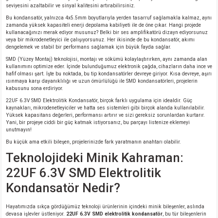
seviyesini azaltabilir ve sinyal kalitesini artırabilirsiniz.
si
atör
Serisi
enç 3W
 603 Kılıf
Bu kondansatör, yalnızca 4x5.5mm boyutlarıyla yerden tasarruf sağlamakla kalmaz, aynı
zamanda yüksek kapasiteli enerji depolama kabiliyeti ile de öne çıkar. Hangi projede
kullanacağınızı merak ediyor musunuz? Belki bir ses amplifikatörü dizayn ediyorsunuz
si
satör
erisi
enç 4W
 603 Kılıf - 25 Adet
veya bir mikrodenetleyici ile çalışıyorsunuz. Her ikisinde de bu kondansatör, akımı
dengelemek ve stabil bir performans sağlamak için büyük fayda sağlar.
4 Serisi,27 Serisi,93 Serisi
atör
Serisi
enç 5W
 805 Kılıf
SMD (Yüzey Montaj) teknolojisi, montajı ve sökümü kolaylaştırırken, aynı zamanda alan
kullanımını optimize eder. İçinde bulunduğumuz elektronik çağda, cihazların daha ince ve
hafif olması şart. İşte bu noktada, bu tip kondansatörler devreye giriyor. Kısa devreye, aşırı
tör
 Serisi
ç 10W
 805 Kılıf - 25 Adet
ısınmaya karşı dayanıklılığı ve uzun ömürlülüğü ile SMD kondansatörleri, projelerin
kabusunu sona erdiriyor.
22UF 6.3V SMD Elektrolitik Kondansatör, birçok farklı uygulama için idealdir. Güç
erisi
atör
erisi
ç 11W
d
kaynakları, mikrodenetleyiciler ve hatta ses sistemleri gibi birçok alanda kullanılabilir.
Yüksek kapasitans değerleri, performansı artırır ve sizi gereksiz sorunlardan kurtarır.
Yani, bir projeye ciddi bir güç katmak istiyorsanız, bu parçayı listenize eklemeyi
isi
satör
ç 13W
unutmayın!
Bu küçük ama etkili bileşen, projelerinizde fark yaratmanın anahtarı olabilir.
isi
atör
ç 14W
Teknolojideki Minik Kahraman:
22UF 6.3V SMD Elektrolitik
i
satör
ç 15W
Kondansatör Nedir?
isi
atör
ç 17W
iyot
Hayatımızda sıkça gördüğümüz teknoloji ürünlerinin içindeki minik bileşenler, aslında
devasa işlevler üstleniyor.
22UF 6.3V SMD elektrolitik kondansatör
, bu tür bileşenlerin