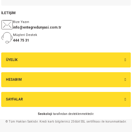
İLETİŞİM
Bize Yazın
info@entegredunyasi.com.tr
Müşteri Destek
444 75 31
ÜYELİK
HESABIM
SAYFALAR
Seokoloji
tarafından desteklenmektedir.
© Tüm Hakları Saklıdır. Kredi kartı bilgileriniz 256bit SSL sertifikası ile korunmaktadır.