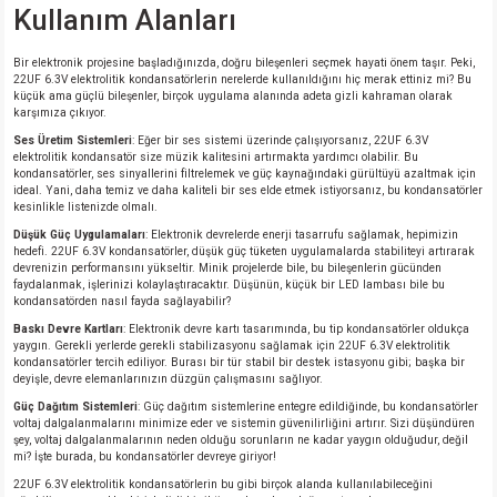
Kullanım Alanları
isi
Bir elektronik projesine başladığınızda, doğru bileşenleri seçmek hayati önem taşır. Peki,
22UF 6.3V elektrolitik kondansatörlerin nerelerde kullanıldığını hiç merak ettiniz mi? Bu
küçük ama güçlü bileşenler, birçok uygulama alanında adeta gizli kahraman olarak
erisi
karşımıza çıkıyor.
Ses Üretim Sistemleri
: Eğer bir ses sistemi üzerinde çalışıyorsanız, 22UF 6.3V
releri
elektrolitik kondansatör size müzik kalitesini artırmakta yardımcı olabilir. Bu
kondansatörler, ses sinyallerini filtrelemek ve güç kaynağındaki gürültüyü azaltmak için
ideal. Yani, daha temiz ve daha kaliteli bir ses elde etmek istiyorsanız, bu kondansatörler
kesinlikle listenizde olmalı.
P MARKA)
Düşük Güç Uygulamaları
: Elektronik devrelerde enerji tasarrufu sağlamak, hepimizin
hedefi. 22UF 6.3V kondansatörler, düşük güç tüketen uygulamalarda stabiliteyi artırarak
devrenizin performansını yükseltir. Minik projelerde bile, bu bileşenlerin gücünden
faydalanmak, işlerinizi kolaylaştıracaktır. Düşünün, küçük bir LED lambası bile bu
kondansatörden nasıl fayda sağlayabilir?
Baskı Devre Kartları
: Elektronik devre kartı tasarımında, bu tip kondansatörler oldukça
yaygın. Gerekli yerlerde gerekli stabilizasyonu sağlamak için 22UF 6.3V elektrolitik
kondansatörler tercih ediliyor. Burası bir tür stabil bir destek istasyonu gibi; başka bir
deyişle, devre elemanlarınızın düzgün çalışmasını sağlıyor.
Güç Dağıtım Sistemleri
: Güç dağıtım sistemlerine entegre edildiğinde, bu kondansatörler
voltaj dalgalanmalarını minimize eder ve sistemin güvenilirliğini artırır. Sizi düşündüren
şey, voltaj dalgalanmalarının neden olduğu sorunların ne kadar yaygın olduğudur, değil
mi? İşte burada, bu kondansatörler devreye giriyor!
22UF 6.3V elektrolitik kondansatörlerin bu gibi birçok alanda kullanılabileceğini