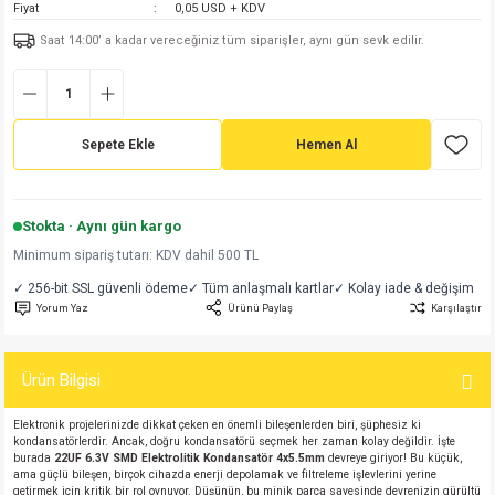
Fiyat
0,05 USD + KDV
md
risi
Klemens 180C
nsatör
erisi
renç %5 2W
Kılıf
Saat 14:00’ a kadar vereceğiniz tüm siparişler, aynı gün sevk edilir.
risi
Klemens 90C
atör
risi
enç 1/8w
Kılıf
i
satör
risi
enç %1 1/2W
k kapasitör
Sepete Ekle
Hemen Al
si
atör
risi
enç %1 1/4W
Stokta · Aynı gün kargo
si
tör
risi
renç 1/2W
ad
iyot
Minimum sipariş tutarı: KDV dahil 500 TL
✓ 256-bit SSL güvenli ödeme
✓ Tüm anlaşmalı kartlar
✓ Kolay iade & değişim
si
atör
Serisi
renç 10W
Yorum Yaz
Ürünü Paylaş
Karşılaştır
isi
satör
Serisi
enç 1W
r 1206 Kılıf
Ürün Bilgisi
 Serisi,45 Serisi
atör
Serisi
renç 20W
 1206 Kılıf - 25 Adet
iyot
Elektronik projelerinizde dikkat çeken en önemli bileşenlerden biri, şüphesiz ki
kondansatörlerdir. Ancak, doğru kondansatörü seçmek her zaman kolay değildir. İşte
burada
22UF 6.3V SMD Elektrolitik Kondansatör 4x5.5mm
devreye giriyor! Bu küçük,
risi
tör
isi
enç 2W
 402 Kılıf
ama güçlü bileşen, birçok cihazda enerji depolamak ve filtreleme işlevlerini yerine
getirmek için kritik bir rol oynuyor. Düşünün, bu minik parça sayesinde devrenizin gürültü