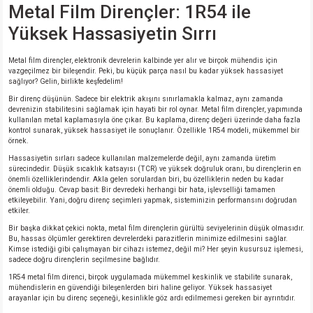
Metal Film Dirençler: 1R54 ile
Yüksek Hassasiyetin Sırrı
isi
Metal film dirençler, elektronik devrelerin kalbinde yer alır ve birçok mühendis için
erisi
vazgeçilmez bir bileşendir. Peki, bu küçük parça nasıl bu kadar yüksek hassasiyet
sağlıyor? Gelin, birlikte keşfedelim!
releri
Bir direnç düşünün. Sadece bir elektrik akışını sınırlamakla kalmaz, aynı zamanda
devrenizin stabilitesini sağlamak için hayati bir rol oynar. Metal film dirençler, yapımında
kullanılan metal kaplamasıyla öne çıkar. Bu kaplama, direnç değeri üzerinde daha fazla
kontrol sunarak, yüksek hassasiyet ile sonuçlanır. Özellikle 1R54 modeli, mükemmel bir
P MARKA)
örnek.
Hassasiyetin sırları sadece kullanılan malzemelerde değil, aynı zamanda üretim
sürecindedir. Düşük sıcaklık katsayısı (TCR) ve yüksek doğruluk oranı, bu dirençlerin en
önemli özelliklerindendir. Akla gelen sorulardan biri, bu özelliklerin neden bu kadar
önemli olduğu. Cevap basit: Bir devredeki herhangi bir hata, işlevselliği tamamen
etkileyebilir. Yani, doğru direnç seçimleri yapmak, sisteminizin performansını doğrudan
etkiler.
Bir başka dikkat çekici nokta, metal film dirençlerin gürültü seviyelerinin düşük olmasıdır.
Bu, hassas ölçümler gerektiren devrelerdeki parazitlerin minimize edilmesini sağlar.
Kimse istediği gibi çalışmayan bir cihazı istemez, değil mi? Her şeyin kusursuz işlemesi,
sadece doğru dirençlerin seçilmesine bağlıdır.
1R54 metal film direnci, birçok uygulamada mükemmel keskinlik ve stabilite sunarak,
mühendislerin en güvendiği bileşenlerden biri haline geliyor. Yüksek hassasiyet
arayanlar için bu direnç seçeneği, kesinlikle göz ardı edilmemesi gereken bir ayrıntıdır.