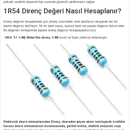
yüksek sıcaklık dayanıklılığı sunarak güvenilir performans sağlar.
1R54 Direnç Değeri Nasıl Hesaplanır?
Direnç değerini hesaplamak için, direnç üzerindeki renk bantlarını okuyarak her bir
bantın değerini belirleyin. İlk iki bant sayıyı, üçüncü bant ise çarpan değerini temsil eder.
Bu değerleri birleştirerek toplam direnç değerini hesaplayabilirsiniz.
1R54 %1 1/4W, Metal film direnç 1/4W
resmi ve fiyatı sitemize eklenmiştir.
Elektronik devre elemanlarından Direnç; devreden geçen akımı sınırlayarak özellikle
hassas devre elemanlarının korunmasında, gerilim bölme, elektrik enerjisini ısıya