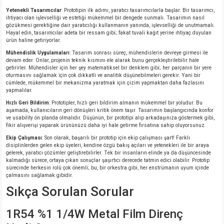
Yetenekli Tasarımcılar
: Prototipin ilk adımı, yaratıcı tasarımcılarla başlar. Bir tasarımcı,
ihtiyacı olan işlevselliği ve estetiği mükemmel bir dengede sunmalı. Tasarımın nasıl
gözükmesi gerektiğine dair yaratıcılığı kullanmanın yanında, işlevselliği de unutmamalı.
Hayal edin, tasarımcılar adeta bir ressam gibi; fakat tuvali kağıt yerine ihtiyaç duyulan
ürün haline getiriyorlar.
Mühendislik Uygulamaları
: Tasarım sonrası süreç, mühendislerin devreye girmesi ile
devam eder. Onlar, projenin teknik kısmını ele alarak bunu gerçekleştirilebilir hale
getirirler. Mühendisler için her şey matematiksel bir denklem gibi; her parçanın bir yere
oturmasını sağlamak için çok dikkatli ve analitik düşünebilmeleri gerekir. Yani bir
cümlede, mükemmel bir mekanizma yaratmak için çizim yapmaktan daha fazlasını
yapmalılar.
Hızlı Geri Bildirim
: Prototipler, hızlı geri bildirim almanın mükemmel bir yoludur. Bu
aşamada, kullanıcıların geri dönüşleri kritik önem taşır. Tasarımın başlangıcında konfor
ve usability ön planda olmalıdır. Düşünün, bir prototipi alıp arkadaşınıza göstermek gibi,
fikir alışverişi yaparak ürününüzü daha iyi hale getirme fırsatına sahip oluyorsunuz.
Ekip Çalışması
: Son olarak, başarılı bir prototip için ekip çalışması şart! Farklı
disiplinlerden gelen ekip üyeleri, kendine özgü bakış açıları ve yetenekleri ile bir araya
gelerek, yaratıcı çözümler geliştirebilirler. Tek bir insanların elinde ya da düşüncesinde
kalmadığı sürece, ortaya çıkan sonuçlar şaşırtıcı derecede tatmin edici olabilir. Prototip
sürecinde herkesin rolü çok önemli; bu, bir orkestra gibi, her enstrümanın uyum içinde
çalmasını sağlamak gibidir.
Sıkça Sorulan Sorular
1R54 %1 1/4W Metal Film Direnç