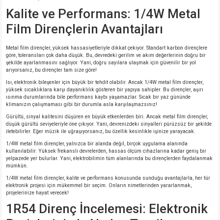
si
ansatör
 Kılıf
Kalite ve Performans: 1/4W Metal
Film Dirençlerin Avantajları
si
a Tipi Kondansatör
 Kılıf
Metal film dirençler, yüksek hassasiyetleriyle dikkat çekiyor. Standart karbon dirençlere
risi
Tipi Kondansatör
 Kılıf
göre, toleransları çok daha düşük. Bu, devredeki gerilim ve akım değerlerinin doğru bir
şekilde ayarlanmasını sağlıyor. Yani, doğru sayılara ulaşmak için güvenilir bir yol
arıyorsanız, bu dirençler tam size göre!
si
nsatör
 Kılıf
Isı, elektronik bileşenler için büyük bir tehdit olabilir. Ancak 1/4W metal film dirençler,
yüksek sıcaklıklara karşı dayanıklılık gösteren bir yapıya sahipler. Bu dirençler, aşırı
ısınma durumlarında bile performans kaybı yaşamazlar. Sıcak bir yaz gününde
si
r 1206 Kılıf
Kılıf
klimanızın çalışmaması gibi bir durumla asla karşılaşmazsınız!
Gürültü, sinyal kalitesini düşüren en büyük etkenlerden biri. Ancak metal film dirençler,
si
 402 Kılıf
Kılıf
düşük gürültü seviyeleriyle öne çıkıyor. Yani, devrenizdeki sinyalleri pürüzsüz bir şekilde
iletebilirler. Eğer müzik ile uğraşıyorsanız, bu özellik kesinlikle işinize yarayacak.
1/4W metal film dirençler, yalnızca bir alanda değil, birçok uygulama alanında
isi
 603 Kılıf
Kılıf
kullanılabilir. Yüksek frekanslı devrelerden, hassas ölçüm cihazlarına kadar geniş bir
yelpazede yer bulurlar. Yani, elektrobilimin tüm alanlarında bu dirençlerden faydalanmak
mümkün.
si
 805 Kılıf
5W
1/4W metal film dirençler, kalite ve performans konusunda sunduğu avantajlarla, her tür
elektronik projesi için mükemmel bir seçim. Onların nimetlerinden yararlanmak,
projelerinize hayat verecek!
isi
nsatör
W
1R54 Direnç İncelemesi: Elektronik
si
atör
W