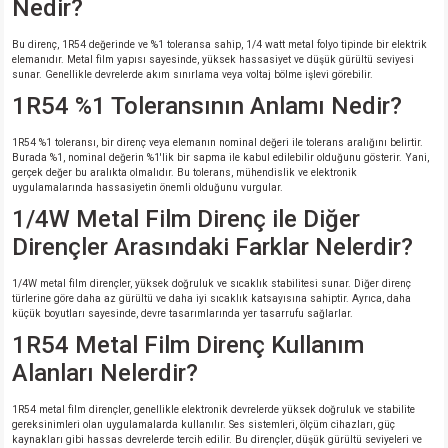
Nedir?
Bu direnç, 1R54 değerinde ve %1 toleransa sahip, 1/4 watt metal folyo tipinde bir elektrik
elemanıdır. Metal film yapısı sayesinde, yüksek hassasiyet ve düşük gürültü seviyesi
sunar. Genellikle devrelerde akım sınırlama veya voltaj bölme işlevi görebilir.
1R54 %1 Toleransının Anlamı Nedir?
1R54 %1 toleransı, bir direnç veya elemanın nominal değeri ile tolerans aralığını belirtir.
Burada %1, nominal değerin %1'lik bir sapma ile kabul edilebilir olduğunu gösterir. Yani,
gerçek değer bu aralıkta olmalıdır. Bu tolerans, mühendislik ve elektronik
uygulamalarında hassasiyetin önemli olduğunu vurgular.
1/4W Metal Film Direnç ile Diğer
Dirençler Arasındaki Farklar Nelerdir?
1/4W metal film dirençler, yüksek doğruluk ve sıcaklık stabilitesi sunar. Diğer direnç
türlerine göre daha az gürültü ve daha iyi sıcaklık katsayısına sahiptir. Ayrıca, daha
küçük boyutları sayesinde, devre tasarımlarında yer tasarrufu sağlarlar.
1R54 Metal Film Direnç Kullanım
Alanları Nelerdir?
1R54 metal film dirençler, genellikle elektronik devrelerde yüksek doğruluk ve stabilite
gereksinimleri olan uygulamalarda kullanılır. Ses sistemleri, ölçüm cihazları, güç
kaynakları gibi hassas devrelerde tercih edilir. Bu dirençler, düşük gürültü seviyeleri ve