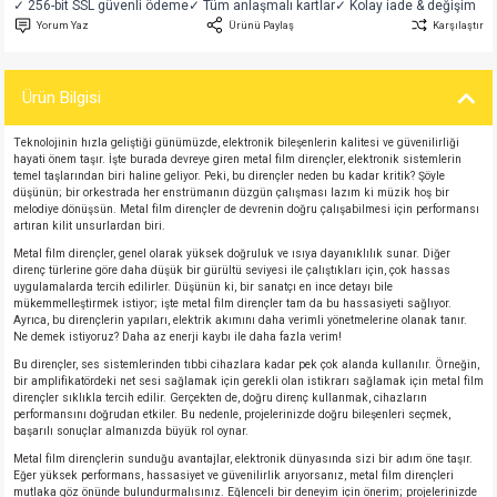
✓ 256-bit SSL güvenli ödeme
✓ Tüm anlaşmalı kartlar
✓ Kolay iade & değişim
si
atör
Serisi
enç 3W
 603 Kılıf
Yorum Yaz
Ürünü Paylaş
Karşılaştır
si
satör
erisi
enç 4W
 603 Kılıf - 25 Adet
Ürün Bilgisi
4 Serisi,27 Serisi,93 Serisi
atör
Serisi
enç 5W
 805 Kılıf
Teknolojinin hızla geliştiği günümüzde, elektronik bileşenlerin kalitesi ve güvenilirliği
hayati önem taşır. İşte burada devreye giren metal film dirençler, elektronik sistemlerin
temel taşlarından biri haline geliyor. Peki, bu dirençler neden bu kadar kritik? Şöyle
tör
 Serisi
ç 10W
 805 Kılıf - 25 Adet
düşünün; bir orkestrada her enstrümanın düzgün çalışması lazım ki müzik hoş bir
melodiye dönüşsün. Metal film dirençler de devrenin doğru çalışabilmesi için performansı
artıran kilit unsurlardan biri.
erisi
atör
erisi
ç 11W
d
Metal film dirençler, genel olarak yüksek doğruluk ve ısıya dayanıklılık sunar. Diğer
direnç türlerine göre daha düşük bir gürültü seviyesi ile çalıştıkları için, çok hassas
uygulamalarda tercih edilirler. Düşünün ki, bir sanatçı en ince detayı bile
isi
satör
ç 13W
mükemmelleştirmek istiyor; işte metal film dirençler tam da bu hassasiyeti sağlıyor.
Ayrıca, bu dirençlerin yapıları, elektrik akımını daha verimli yönetmelerine olanak tanır.
Ne demek istiyoruz? Daha az enerji kaybı ile daha fazla verim!
isi
atör
ç 14W
Bu dirençler, ses sistemlerinden tıbbi cihazlara kadar pek çok alanda kullanılır. Örneğin,
bir amplifikatördeki net sesi sağlamak için gerekli olan istikrarı sağlamak için metal film
dirençler sıklıkla tercih edilir. Gerçekten de, doğru direnç kullanmak, cihazların
i
satör
ç 15W
performansını doğrudan etkiler. Bu nedenle, projelerinizde doğru bileşenleri seçmek,
başarılı sonuçlar almanızda büyük rol oynar.
isi
atör
ç 17W
iyot
Metal film dirençlerin sunduğu avantajlar, elektronik dünyasında sizi bir adım öne taşır.
Eğer yüksek performans, hassasiyet ve güvenilirlik arıyorsanız, metal film dirençleri
mutlaka göz önünde bulundurmalısınız. Eğlenceli bir deneyim için önerim; projelerinizde