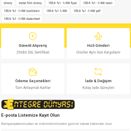
iletebilirsiniz.
direnç
metal film direnç
1R54- %1 -1/4W fiyat
1R54- %1 -1/4W nedir
Görüş ve önerileriniz için teşekkür ederiz.
1R54- %1 -1/4W özellikleri
1R54- %1-1/4W
1R54- %1 -1/4W pdf
1R54- %1 -1/4W datasheet
Ürün resmi kalitesiz, bozuk veya görüntülenemiyor.
Ürün açıklamasında eksik bilgiler bulunuyor.
Ürün bilgilerinde hatalar bulunuyor.
Güvenli Alışveriş
Hızlı Gönderi
Ürün fiyatı diğer sitelerden daha pahalı.
256Bit SSL Sertifikalı
Ürünler Aynı Gün Kargolanır
Bu ürüne benzer farklı alternatifler olmalı.
Ödeme Seçenekleri
İade & Değişim
Tüm Anlaşmalı Kartlar
Kolay İade Süreçleri
Gönder
E-posta Listemize Kayıt Olun
Kampanyalarımızdan ve indirimlerimizden güncel olarak haberdar olun.