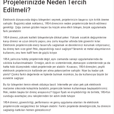
Projelerinizde Neden Tercih
Edilmeli?
isi
Elektronik dünyasında doğru bileşenleri seçmek, projelerinizin başarısı için kritik öneme
sahiptir. Bugünkü odak noktamız, 1R54 direncinin neden projelerinizde tercih edilmesi
si
gerektiği. Çoğu zaman gözden kaçan bu küçük ama etkili bileşen, birçok uygulamada
fark yaratabilir.
isi
1R54 direnci, yüksek kaliteli bileşenleriyle dikkat çeker. Yüksek sıcaklık değişimlerine
karşı direnci ve uzun ömürlü yapısı, onu zorlu koşullar altında bile güvenilir kılar.
Elektronik projelerinizde enerji tasarrufu sağlamak ve devrelerinizi korumak istiyorsanız,
bu direnç tam size göre! Peki, dayanıklılığı nasıl sağlıyor? Seramik ve metal alaşımlarının
isi
kullanımı, onu hem hafif hem de güçlü kılıyor.
1R54, yalnızca hobby projelerinde değil, aynı zamanda sanayi uygulamalarında da
risi
sıklıkla kullanılmaktadır. Örneğin, akıllı ev sistemlerinde, otomasyon sistemlerinde ya da
hatta hobi düzeyindeki robot projelerinde yer alabilir. Kısacası, 1R54 dirençleri, çeşitli
elektronik projelerinizin kalbinde yer alma potansiyeline sahiptir. Niye bu kadar çok
risi
yönlü? Çünkü farklı değerlerde ve tiplerde bulmak mümkün, bu da kullanıcıya büyük bir
esneklik sağlıyor.
Bu tür bileşenleri temin etmek oldukça basit. İnternette yer alan pek çok elektronik
si
malzeme sitesinde kolaylıkla bulabilir, projenizde hemen kullanmaya başlayabilirsiniz.
Peki, neden başka bir direnç arayasınız? Uygun fiyatı ve erişilebilirliği ile birlikte, 1R54’ün
sunduğu avantajlar, onu rakiplerinden bir adım önde tutuyor.
si
1R54 direnci, güvenilirliği, performansı ve geniş uygulama alanları ile elektronik
projelerinizde vazgeçilmez bir bileşen olabilir. Farklı projelerde denediğinizde, bu direncin
sağladığı katkıları hemen göreceksiniz!
risi