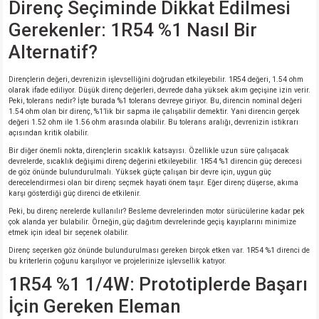
Direnç Seçiminde Dikkat Edilmesi
Gerekenler: 1R54 %1 Nasıl Bir
Alternatif?
Dirençlerin değeri, devrenizin işlevselliğini doğrudan etkileyebilir. 1R54 değeri, 1.54 ohm
olarak ifade ediliyor. Düşük direnç değerleri, devrede daha yüksek akım geçişine izin verir.
Peki, tolerans nedir? İşte burada %1 tolerans devreye giriyor. Bu, direncin nominal değeri
1.54 ohm olan bir direnç, %1’lik bir sapma ile çalışabilir demektir. Yani direncin gerçek
değeri 1.52 ohm ile 1.56 ohm arasında olabilir. Bu tolerans aralığı, devrenizin istikrarı
açısından kritik olabilir.
Bir diğer önemli nokta, dirençlerin sıcaklık katsayısı. Özellikle uzun süre çalışacak
devrelerde, sıcaklık değişimi direnç değerini etkileyebilir. 1R54 %1 direncin güç derecesi
de göz önünde bulundurulmalı. Yüksek güçte çalışan bir devre için, uygun güç
derecelendirmesi olan bir direnç seçmek hayati önem taşır. Eğer direnç düşerse, akıma
karşı gösterdiği güç direnci de etkilenir.
Peki, bu direnç nerelerde kullanılır? Besleme devrelerinden motor sürücülerine kadar pek
çok alanda yer bulabilir. Örneğin, güç dağıtım devrelerinde geçiş kayıplarını minimize
etmek için ideal bir seçenek olabilir.
Direnç seçerken göz önünde bulundurulması gereken birçok etken var. 1R54 %1 direnci de
bu kriterlerin çoğunu karşılıyor ve projelerinize işlevsellik katıyor.
1R54 %1 1/4W: Prototiplerde Başarı
İçin Gereken Eleman