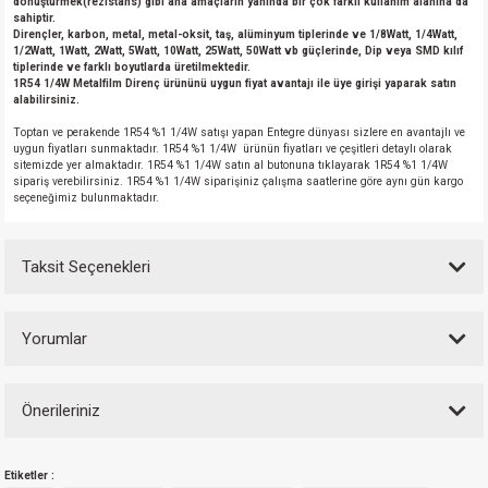
dönüştürmek(rezistans) gibi ana amaçların yanında bir çok farklı kullanım alanına da
sahiptir.
Dirençler, karbon, metal, metal-oksit, taş, alüminyum tiplerinde ve 1/8Watt, 1/4Watt,
1/2Watt, 1Watt, 2Watt, 5Watt, 10Watt, 25Watt, 50Watt vb güçlerinde, Dip veya SMD kılıf
tiplerinde ve farklı boyutlarda üretilmektedir.
1R54 1/4W Metalfilm Direnç ürününü uygun fiyat avantajı ile üye girişi yaparak satın
alabilirsiniz.
Toptan ve perakende 1R54 %1 1/4W satışı yapan Entegre dünyası sizlere en avantajlı ve
uygun fiyatları sunmaktadır. 1R54 %1 1/4W ürünün fiyatları ve çeşitleri detaylı olarak
sitemizde yer almaktadır. 1R54 %1 1/4W satın al butonuna tıklayarak 1R54 %1 1/4W
sipariş verebilirsiniz. 1R54 %1 1/4W siparişiniz çalışma saatlerine göre aynı gün kargo
seçeneğimiz bulunmaktadır.
Taksit Seçenekleri
Yorumlar
Önerileriniz
Bu ürüne ilk yorumu siz yapın!
Bu ürünün fiyat bilgisi, resim, ürün açıklamalarında ve diğer konularda
Etiketler :
yetersiz gördüğünüz noktaları öneri formunu kullanarak tarafımıza
Yorum Yaz