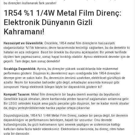
bu dirençleri kullanarak fark yaratın!
si
nsatörler
ç 25W
od
1R54 %1 1/4W Metal Film Direnç:
ndansatör
ç 3W
ç
Elektronik Dünyanın Gizli
Kahramanı!
ver
d Kondansatörler
ç 4W
Hassasiyet ve Güvenilirlik
: Öncelikle, 1R54 metal film dirençlerin hassasiyeti
olağanüstüdür. %1’lik toleransı, devre tasarımında kesinliği sağlarken, bu da demektir ki
si
ansatör
ç 6W
hatalar en aza indirgenir. Basit bir örnekle bu durumu açıklayalım: Bir yemek tarifinde
ölçüleri tam yapmazsanız, sonuç hayal kırıklığı olabilir. Aynısı elektronik devreler için de
geçerli. Tam değer, tam sonuç demektir!
si
Kondansatör
ç 7W
d
Sıcaklığa Dayanıklılık
: Ayrıca, bu dirençler yüksek sıcaklıklarda bile mükemmel
performans gösterir. Düşünün ki, devreleriniz aşırı ısındığında bile 1R54 dirençleri
isi
ansatör
ç 8W
devreye girer ve sakin kalır. Bu, devrenizin ömrünü uzatırken, elektriksel gürültüyü de
azaltır. Resmi bir konudan bahseder gibi değil, arkadaşlar arasında konuşur gibi
soruyorum: Hangi elektronik bileşen böyle bir dayanıklılık gösterir ki?
si
ster AXİAL Kondansatör
ç 9W
Kompakt Tasarım
: Metal film dirençlerin bir başka önemli avantajı da boyutlarıdır.
Genellikle küçük olmaları, devre kartlarında yerden tasarruf sağlamaları anlamına gelir.
Bir LEGO setindeki küçük ama güçlü parçalar gibi düşünün; her ne kadar minik olsalar
risi
ndansatörler
da, doğru yerleştirildiklerinde harika yapılar ortaya çıkarırlar.
Düşündüğünüzde, 1R54 %1 1/4W Metal Film Direnç, sadece bir parça değil, bir devrenin
dayanıklılığını ve performansını belirleyen, hayati bir unsurdur. Onu devrede
isi
atör
kullandığınızda, bu gizli kahramanın işini severek yaptığını ve sisteminize kattığı
katkıları daha fazla takdir edeceksiniz. Elektronların dansında, bu direnç, ritmi tutan
usta bir dansçıdır.