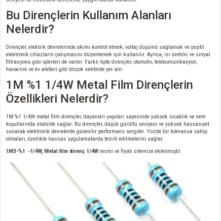
Bu Dirençlerin Kullanım Alanları
Nelerdir?
Dirençler, elektrik devrelerinde akımı kontrol etmek, voltaj düşümü sağlamak ve çeşitli
elektronik cihazların çalışmasını düzenlemek için kullanılır. Ayrıca, ısı üretimi ve sinyal
filtrasyonu gibi işlevleri de vardır. Farklı tipte dirençler, otomotiv, telekomünikasyon,
havacılık ve ev aletleri gibi birçok sektörde yer alır.
1M %1 1/4W Metal Film Dirençlerin
Özellikleri Nelerdir?
1M %1 1/4W metal film dirençler, dayanıklı yapıları sayesinde yüksek sıcaklık ve nem
koşullarında stabilite sağlar. Bu dirençler, düşük gürültü seviyesi ve yüksek hassasiyet
sunarak elektronik devrelerde güvenilir performans sergiler. Yüzde bir toleransa sahip
olmaları, özellikle hassas uygulamalarda tercih edilmelerini sağlar.
1M3-%1 -1/4W, Metal film direnç 1/4W
resmi ve fiyatı sitemize eklenmiştir.