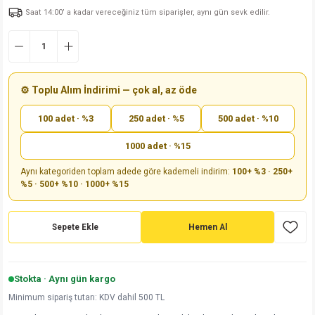
Saat 14:00’ a kadar vereceğiniz tüm siparişler, aynı gün sevk edilir.
md
risi
Klemens 180C
nsatör
erisi
renç %5 2W
Kılıf
risi
Klemens 90C
atör
risi
enç 1/8w
Kılıf
i
satör
risi
enç %1 1/2W
k kapasitör
⚙️ Toplu Alım İndirimi — çok al, az öde
100 adet · %3
250 adet · %5
500 adet · %10
si
atör
risi
enç %1 1/4W
1000 adet · %15
si
tör
risi
renç 1/2W
ad
iyot
Aynı kategoriden toplam adede göre kademeli indirim:
100+ %3 · 250+
%5 · 500+ %10 · 1000+ %15
si
atör
Serisi
renç 10W
isi
satör
Serisi
enç 1W
r 1206 Kılıf
Sepete Ekle
Hemen Al
 Serisi,45 Serisi
atör
Serisi
renç 20W
 1206 Kılıf - 25 Adet
iyot
Stokta · Aynı gün kargo
risi
tör
isi
enç 2W
 402 Kılıf
Minimum sipariş tutarı: KDV dahil 500 TL