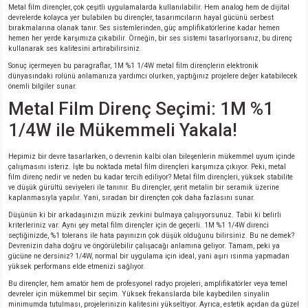
Metal film dirençler, çok çeşitli uygulamalarda kullanılabilir. Hem analog hem de dijital
devrelerde kolayca yer bulabilen bu dirençler, tasarımcıların hayal gücünü serbest
bırakmalarına olanak tanır. Ses sistemlerinden, güç amplifikatörlerine kadar hemen
hemen her yerde karşımıza çıkabilir. Örneğin, bir ses sistemi tasarlıyorsanız, bu direnç
kullanarak ses kalitesini artırabilirsiniz.
Sonuç içermeyen bu paragraflar, 1M %1 1/4W metal film dirençlerin elektronik
dünyasındaki rolünü anlamanıza yardımcı olurken, yaptığınız projelere değer katabilecek
önemli bilgiler sunar.
Metal Film Direnç Seçimi: 1M %1
1/4W ile Mükemmeli Yakala!
Hepimiz bir devre tasarlarken, o devrenin kalbi olan bileşenlerin mükemmel uyum içinde
çalışmasını isteriz. İşte bu noktada metal film dirençleri karşımıza çıkıyor. Peki, metal
film direnç nedir ve neden bu kadar tercih ediliyor? Metal film dirençleri, yüksek stabilite
ve düşük gürültü seviyeleri ile tanınır. Bu dirençler, şerit metalin bir seramik üzerine
kaplanmasıyla yapılır. Yani, sıradan bir dirençten çok daha fazlasını sunar.
Düşünün ki bir arkadaşınızın müzik zevkini bulmaya çalışıyorsunuz. Tabii ki belirli
kriterleriniz var. Aynı şey metal film dirençler için de geçerli. 1M %1 1/4W direnci
seçtiğinizde, %1 tolerans ile hata payınızın çok düşük olduğunu bilirsiniz. Bu ne demek?
Devrenizin daha doğru ve öngörülebilir çalışacağı anlamına geliyor. Tamam, peki ya
gücüne ne dersiniz? 1/4W, normal bir uygulama için ideal, yani aşırı ısınma yapmadan
yüksek performans elde etmenizi sağlıyor.
Bu dirençler, hem amatör hem de profesyonel radyo projeleri, amplifikatörler veya temel
devreler için mükemmel bir seçim. Yüksek frekanslarda bile kaybedilen sinyalin
minimumda tutulması, projelerinizin kalitesini yükseltiyor. Ayrıca, estetik açıdan da güzel