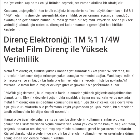
maliyetlerden kaçınarak en iyi ürünleri seçmek, her zaman akıllıca bir stratejidir.
Kısacası, proje geliştirirken tercih ettiğiniz bileşenlerin kalitesi büyük önem taşır. 1M %1
1/4W metal film dirençler, güvenilirlik, dayanıklılık ve performans açısından sunduğu
avantajlarla göz önünde bulundurulması gereken bir seçimdir. Projelerinizde en yüksek
verimliliği almak için neden bu dirençleri kullanmamanız gerektiğini hep birlikte
keşfedelim!
Direnç Elektroniği: 1M %1 1/4W
Metal Film Direnç ile Yüksek
Verimlilik
Metal film dirençler, sıklıkla yüksek hassasiyet sunarak dikkat çeker. %1 tolerans, bu
dirençlerin beklenen değerlerine çok yakın sonuçlar vermesini sağlar. Yani, hayal edin ki
bir reçete var ve en küçük bir hata bile tüm yemeği mahvedebilir. İşte bu noktada, %1
tolerans ile metal film dirençler devreye girer ve güvenilir bir performans sunar.
1/4W'lık güç derecesi, bu dirençlerin fazla ısınmadan yüksek güçlerde çalışabilmesine
olanak tanır. Elektrik devreleri çoğunlukla sıcaklık artışına maruz kalır ve bu noktada
metal film dirençlerin ısı dağılımı konusundaki üstünlüğü dikkat çeker. Kısa devre veya
aşırı yük durumlarında bile performans kaybı yaşamadan çalışabilmeleri, bu dirençlerin
tercih edilmesinin bir diğer önemli nedenidir.
Hangi proje üzerinde çalışırsanız çalışın, bu dirençlerin kullanım alanları oldukça
geniştir. Ses sistemlerinden ölçüm cihazlarına kadar pek çok yerde karşımıza çıkar. Yani,
projenizi tasarlarken, doğru direnç seçiminde bulunmak, genel başarınızın anahtarıdır.
Kişisel olarak, hobi projelerimde sık sık bu dirençleri kullandım ve her seferinde aldığım
sonuçlardan son derece memnun kaldım.