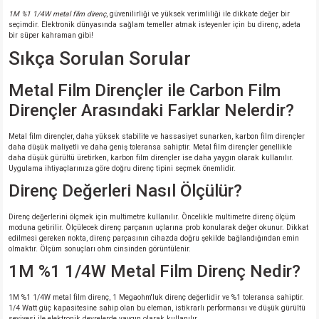
1M %1 1/4W metal film direnç
, güvenilirliği ve yüksek verimliliği ile dikkate değer bir
seçimdir. Elektronik dünyasında sağlam temeller atmak isteyenler için bu direnç, adeta
bir süper kahraman gibi!
Sıkça Sorulan Sorular
Metal Film Dirençler ile Carbon Film
Dirençler Arasındaki Farklar Nelerdir?
Metal film dirençler, daha yüksek stabilite ve hassasiyet sunarken, karbon film dirençler
daha düşük maliyetli ve daha geniş toleransa sahiptir. Metal film dirençler genellikle
daha düşük gürültü üretirken, karbon film dirençler ise daha yaygın olarak kullanılır.
Uygulama ihtiyaçlarınıza göre doğru direnç tipini seçmek önemlidir.
Direnç Değerleri Nasıl Ölçülür?
Direnç değerlerini ölçmek için multimetre kullanılır. Öncelikle multimetre direnç ölçüm
moduna getirilir. Ölçülecek direnç parçanın uçlarına prob konularak değer okunur. Dikkat
edilmesi gereken nokta, direnç parçasının cihazda doğru şekilde bağlandığından emin
olmaktır. Ölçüm sonuçları ohm cinsinden görüntülenir.
1M %1 1/4W Metal Film Direnç Nedir?
1M %1 1/4W metal film direnç, 1 Megaohm'luk direnç değerlidir ve %1 toleransa sahiptir.
1/4 Watt güç kapasitesine sahip olan bu eleman, istikrarlı performansı ve düşük gürültü
seviyesi ile elektronik devrelerde yaygın olarak kullanılır.