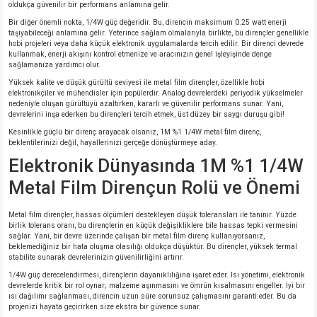
oldukça güvenilir bir performans anlamına gelir.
Bir diğer önemli nokta, 1/4W güç değeridir. Bu, direncin maksimum 0.25 watt enerji
taşıyabileceği anlamına gelir. Yeterince sağlam olmalarıyla birlikte, bu dirençler genellikle
hobi projeleri veya daha küçük elektronik uygulamalarda tercih edilir. Bir direnci devrede
kullanmak, enerji akışını kontrol etmenize ve aracınızın genel işleyişinde denge
sağlamanıza yardımcı olur.
Yüksek kalite ve düşük gürültü seviyesi ile metal film dirençler, özellikle hobi
elektronikçiler ve mühendisler için popülerdir. Analog devrelerdeki periyodik yükselmeler
nedeniyle oluşan gürültüyü azaltırken, kararlı ve güvenilir performans sunar. Yani,
devrelerini inşa ederken bu dirençleri tercih etmek, üst düzey bir saygı duruşu gibi!
Kesinlikle güçlü bir direnç arayacak olsanız, 1M %1 1/4W metal film direnç,
beklentilerinizi değil, hayallerinizi gerçeğe dönüştürmeye aday.
Elektronik Dünyasında 1M %1 1/4W
Metal Film Dirençun Rolü ve Önemi
Metal film dirençler, hassas ölçümleri destekleyen düşük toleransları ile tanınır. Yüzde
birlik tolerans oranı, bu dirençlerin en küçük değişikliklere bile hassas tepki vermesini
sağlar. Yani, bir devre üzerinde çalışan bir metal film direnç kullanıyorsanız,
beklemediğiniz bir hata oluşma olasılığı oldukça düşüktür. Bu dirençler, yüksek termal
stabilite sunarak devrelerinizin güvenilirliğini artırır.
1/4W güç derecelendirmesi, dirençlerin dayanıklılığına işaret eder. Isı yönetimi, elektronik
devrelerde kritik bir rol oynar; malzeme aşınmasını ve ömrün kısalmasını engeller. İyi bir
ısı dağılımı sağlanması, direncin uzun süre sorunsuz çalışmasını garanti eder. Bu da
projenizi hayata geçirirken size ekstra bir güvence sunar.