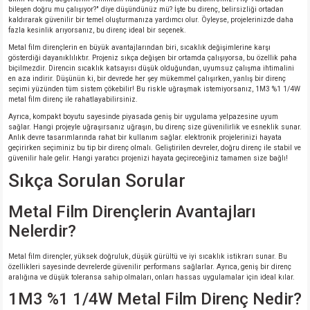
bileşen doğru mu çalışıyor?" diye düşündünüz mü? İşte bu direnç, belirsizliği ortadan
kaldırarak güvenilir bir temel oluşturmanıza yardımcı olur. Öyleyse, projelerinizde daha
isi
fazla kesinlik arıyorsanız, bu direnç ideal bir seçenek.
Metal film dirençlerin en büyük avantajlarından biri, sıcaklık değişimlerine karşı
gösterdiği dayanıklılıktır. Projeniz sıkça değişen bir ortamda çalışıyorsa, bu özellik paha
erisi
biçilmezdir. Direncin sıcaklık katsayısı düşük olduğundan, uyumsuz çalışma ihtimalini
en aza indirir. Düşünün ki, bir devrede her şey mükemmel çalışırken, yanlış bir direnç
seçimi yüzünden tüm sistem çökebilir! Bu riskle uğraşmak istemiyorsanız, 1M3 %1 1/4W
releri
metal film direnç ile rahatlayabilirsiniz.
Ayrıca, kompakt boyutu sayesinde piyasada geniş bir uygulama yelpazesine uyum
sağlar. Hangi projeyle uğraşırsanız uğraşın, bu direnç size güvenilirlik ve esneklik sunar.
P MARKA)
Anlık devre tasarımlarında rahat bir kullanım sağlar. elektronik projelerinizi hayata
geçirirken seçiminiz bu tip bir direnç olmalı. Geliştirilen devreler, doğru direnç ile stabil ve
güvenilir hale gelir. Hangi yaratıcı projenizi hayata geçireceğiniz tamamen size bağlı!
Sıkça Sorulan Sorular
Metal Film Dirençlerin Avantajları
Nelerdir?
Metal film dirençler, yüksek doğruluk, düşük gürültü ve iyi sıcaklık istikrarı sunar. Bu
özellikleri sayesinde devrelerde güvenilir performans sağlarlar. Ayrıca, geniş bir direnç
aralığına ve düşük toleransa sahip olmaları, onları hassas uygulamalar için ideal kılar.
1M3 %1 1/4W Metal Film Direnç Nedir?