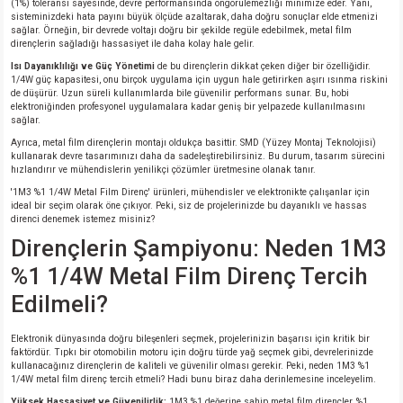
(1%) toleransı sayesinde, devre performansında öngörülemezliği minimize eder. Yani,
si
ansatör
 Kılıf
sisteminizdeki hata payını büyük ölçüde azaltarak, daha doğru sonuçlar elde etmenizi
sağlar. Örneğin, bir devrede voltajı doğru bir şekilde regüle edebilmek, metal film
dirençlerin sağladığı hassasiyet ile daha kolay hale gelir.
si
a Tipi Kondansatör
 Kılıf
Isı Dayanıklılığı ve Güç Yönetimi
de bu dirençlerin dikkat çeken diğer bir özelliğidir.
1/4W güç kapasitesi, onu birçok uygulama için uygun hale getirirken aşırı ısınma riskini
risi
Tipi Kondansatör
 Kılıf
de düşürür. Uzun süreli kullanımlarda bile güvenilir performans sunar. Bu, hobi
elektroniğinden profesyonel uygulamalara kadar geniş bir yelpazede kullanılmasını
sağlar.
si
nsatör
 Kılıf
Ayrıca, metal film dirençlerin montajı oldukça basittir. SMD (Yüzey Montaj Teknolojisi)
kullanarak devre tasarımınızı daha da sadeleştirebilirsiniz. Bu durum, tasarım sürecini
hızlandırır ve mühendislerin yenilikçi çözümler üretmesine olanak tanır.
si
r 1206 Kılıf
Kılıf
'1M3 %1 1/4W Metal Film Direnç' ürünleri, mühendisler ve elektronikte çalışanlar için
ideal bir seçim olarak öne çıkıyor. Peki, siz de projelerinizde bu dayanıklı ve hassas
direnci denemek istemez misiniz?
si
 402 Kılıf
Kılıf
Dirençlerin Şampiyonu: Neden 1M3
%1 1/4W Metal Film Direnç Tercih
isi
 603 Kılıf
Kılıf
Edilmeli?
si
 805 Kılıf
5W
Elektronik dünyasında doğru bileşenleri seçmek, projelerinizin başarısı için kritik bir
faktördür. Tıpkı bir otomobilin motoru için doğru türde yağ seçmek gibi, devrelerinizde
isi
nsatör
W
kullanacağınız dirençlerin de kaliteli ve güvenilir olması gerekir. Peki, neden 1M3 %1
1/4W metal film direnç tercih etmeli? Hadi bunu biraz daha derinlemesine inceleyelim.
si
atör
W
Yüksek Hassasiyet ve Güvenilirlik:
1M3 %1 değerine sahip metal film dirençler, %1