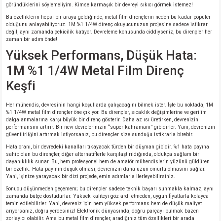
göründüklerini söylemeliyim. Kimse karmaşık bir devreyi sıkıcı görmek istemez!
Bu özelliklerin hepsi bir araya geldiğinde, metal film dirençlerin neden bu kadar popüler
olduğunu anlayabiliyoruz. 1M %1 1/4W direnç okuyucunuzun projesine sadece istikrar
değil, aynı zamanda çekicilik katıyor. Devreleme konusunda ciddiyseniz, bu dirençler her
zaman bir adım önde!
Yüksek Performans, Düşük Hata:
1M %1 1/4W Metal Film Direnç
Keşfi
Her mühendis, devresinin hangi koşullarda çalışacağını bilmek ister. İşte bu noktada, 1M
%1 1/4W metal film dirençler öne çıkıyor. Bu dirençler, sıcaklık değişimlerine ve gerilim
dalgalanmalarına karşı büyük bir direnç gösterir. Daha az ısı üretirken, devrenizin
performansını artırır. Bir nevi devrelerinizin “süper kahramanı” gibidirler. Yani, devrenizin
güvenilirliğini artırmak istiyorsanız, bu dirençler size sunduğu istikrarla birebir.
Hata oranı, bir devredeki kanalları tıkayacak türden bir düşman gibidir. %1 hata payına
sahip olan bu dirençler, diğer alternatiflerle karşılaştırıldığında, oldukça sağlam bir
dayanıklılık sunar. Bu, hem profesyonel hem de amatör mühendislerin yüzünü güldüren
bir özellik. Hata payının düşük olması, devrenizin daha uzun ömürlü olmasını sağlar.
Yani, işinize yarayacak bir dizi projede, emin adımlarla ilerleyebilirsiniz.
Sonucu düşünmeden geçemem; bu dirençler sadece teknik başarı sunmakla kalmaz, aynı
zamanda bütçe dostudurlar. Yüksek kaliteyi göz ardı etmeden, uygun fiyatlarla kolayca
temin edilebilirler. Yani, devreniz için hem yüksek performans hem de düşük maliyet
arıyorsanız, doğru yerdesiniz! Elektronik dünyasında, doğru parçayı bulmak bazen
zorlayıcı olabilir. Ama bu metal film dirençler, aradığınız tüm özellikleri bir arada