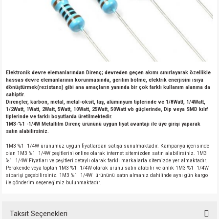
Elektronik devre elemanlarından Direnç; devreden geçen akımı sınırlayarak özellikle
hassas devre elemanlarının korunmasında, gerilim bölme, elektrik enerjisini ısıya
dönüştürmek(rezistans) gibi ana amaçların yanında bir çok farklı kullanım alanına da
sahiptir.
Dirençler, karbon, metal, metal-oksit, taş, alüminyum tiplerinde ve 1/8Watt, 1/4Watt,
1/2Watt, 1Watt, 2Watt, 5Watt, 10Watt, 25Watt, 50Watt vb güçlerinde, Dip veya SMD kılıf
tiplerinde ve farklı boyutlarda üretilmektedir.
1M3-%1 -1/4W Metalfilm Direnç ürününü uygun fiyat avantajı ile üye girişi yaparak
satın alabilirsiniz.
1M3 %1 1/4W ürünümüz uygun fiyatlardan satışa sunulmaktadır. Kampanya içerisinde
olan 1M3 %1 1/4W çeşitlerini online olarak internet sitemizden satın alabilirsiniz. 1M3
%1 1/4W Fiyatları ve çeşitleri detaylı olarak farklı markalarla sitemizde yer almaktadır.
Perakende veya toptan 1M3 %1 1/4W olarak ürünü satın alabilir ve anlık 1M3 %1 1/4W
siparişi geçebilirsiniz. 1M3 %1 1/4W ürününü satın almanız dahilinde aynı gün kargo
ile gönderim seçeneğimiz bulunmaktadır.
Taksit Seçenekleri