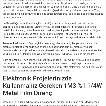
toleransa sahip oldukları için oldukça hassastırlar. Bu, devrenizdeki voltaj ve akım
değerlerinin daha doğru bir şekilde kontrol edilmesini sağlar. Düşük toleranslı dirençler,
devre performansını etkileyebilecek küçük değişikliklere karşı daha az duyarlıdır. Yani,
isi
projenizde kıymetli bir güvenilirlik elde etmek istiyorsanız, bu direnci mutlaka göz önünde
bulundurmalısınız.
si
Isı Duyarlılığı:
Metal film dirençlerin bir diğer önemli avantajı, ısıl kararlılıklarıdır.
Elektrik akımı geçtiğinde ısı üretirler ve bu ısı, direnç değerlerini değiştirebilir. Ancak
metal film dirençler, seramik veya karbon dirençlere kıyasla daha az ısı üretirler. Soğuk
kalmaları, uzun ömürlü ve stabil performans sunmaları anlamına gelir. Yani, bu
isi
dirençleri kullanarak projelerinizde hem verimlilik hem de dayanıklılık sağlayabilirsiniz.
Frekans Performansı:
Eğer high-frequency uygulamalarla ilgileniyorsanız, metal film
isi
dirençlerin frekans yanıtı da göz önünde bulundurulmalıdır. Bu dirençler, yüksek
frekanslarda daha iyi performans sergileyerek, sinyal bozulmalarını minimize etmemize
yardımcı olurlar. Elektronik dünyasının hızına ayak uydurmak için oike bir seçim!
risi
Tüm bu özellikleri göz önünde bulundurduğumuzda, 1M3 %1 1/4W metal film dirençler,
mükemmel bir seçim gibi görünüyor. Onlar sadece dayanıklı değil, aynı zamanda
projelerinizi ileri taşıyacak üstün performansa sahip. İster profesyonel bir mühendis olun,
risi
ister bir hobi sahibi; bu dirençle bir adım öne geçebilirsiniz.
Elektronik Projelerinizde
si
Kullanmanız Gereken 1M3 %1 1/4W
Metal Film Direnç
si
Öncelikle, bu direnç, %1 toleransı ile olağanüstü bir doğruluk sunar. Yani, devrenizdeki
risi
akım ve voltaj değerlerini minimum hata payıyla kontrol edebilirsiniz. Hiç "Acaba bu