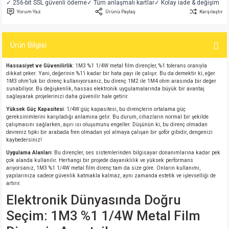
✓ 256-bit SSL güvenli ödeme
✓ Tüm anlaşmalı kartlar
✓ Kolay iade & değişim
si
atör
Serisi
enç 3W
 603 Kılıf
Yorum Yaz
Ürünü Paylaş
Karşılaştır
si
satör
erisi
enç 4W
 603 Kılıf - 25 Adet
Ürün Bilgisi
4 Serisi,27 Serisi,93 Serisi
atör
Serisi
enç 5W
 805 Kılıf
Hassasiyet ve Güvenilirlik
: 1M3 %1 1/4W metal film dirençler, %1 tolerans oranıyla
dikkat çeker. Yani, değerinin %1’i kadar bir hata payı ile çalışır. Bu da demektir ki, eğer
1M3 ohm’luk bir direnç kullanıyorsanız, bu direnç 1M2 ile 1M4 ohm arasında bir değer
tör
 Serisi
ç 10W
 805 Kılıf - 25 Adet
sunabiliyor. Bu değişkenlik, hassas elektronik uygulamalarında büyük bir avantaj
sağlayarak projelerinizi daha güvenilir hale getirir.
Yüksek Güç Kapasitesi
: 1/4W güç kapasitesi, bu dirençlerin ortalama güç
erisi
atör
erisi
ç 11W
d
gereksinimlerini karşıladığı anlamına gelir. Bu durum, cihazların normal bir şekilde
çalışmasını sağlarken, aşırı ısı oluşumunu engeller. Düşünün ki, bu direnç olmadan
devreniz tıpkı bir arabada fren olmadan yol almaya çalışan bir şoför gibidir, dengenizi
isi
satör
ç 13W
kaybedersiniz!
Uygulama Alanları
: Bu dirençler, ses sistemlerinden bilgisayar donanımlarına kadar pek
isi
atör
ç 14W
çok alanda kullanılır. Herhangi bir projede dayanıklılık ve yüksek performans
arıyorsanız, 1M3 %1 1/4W metal film direnç tam da size göre. Onların kullanımı,
yapılarınıza sadece güvenlik katmakla kalmaz, aynı zamanda estetik ve işlevselliği de
artırır.
i
satör
ç 15W
Elektronik Dünyasında Doğru
isi
atör
ç 17W
iyot
Seçim: 1M3 %1 1/4W Metal Film