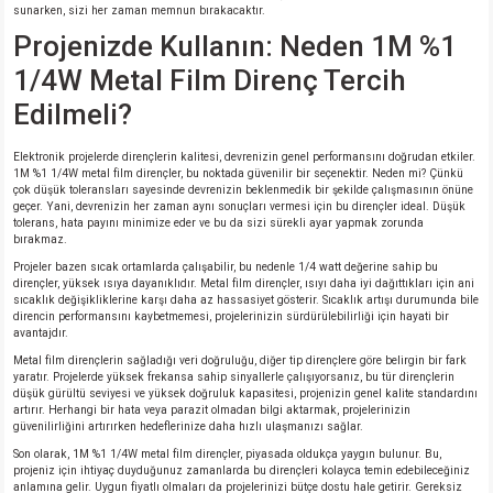
sunarken, sizi her zaman memnun bırakacaktır.
Projenizde Kullanın: Neden 1M %1
1/4W Metal Film Direnç Tercih
Edilmeli?
Elektronik projelerde dirençlerin kalitesi, devrenizin genel performansını doğrudan etkiler.
1M %1 1/4W metal film dirençler, bu noktada güvenilir bir seçenektir. Neden mi? Çünkü
çok düşük toleransları sayesinde devrenizin beklenmedik bir şekilde çalışmasının önüne
geçer. Yani, devrenizin her zaman aynı sonuçları vermesi için bu dirençler ideal. Düşük
tolerans, hata payını minimize eder ve bu da sizi sürekli ayar yapmak zorunda
bırakmaz.
Projeler bazen sıcak ortamlarda çalışabilir, bu nedenle 1/4 watt değerine sahip bu
dirençler, yüksek ısıya dayanıklıdır. Metal film dirençler, ısıyı daha iyi dağıttıkları için ani
sıcaklık değişikliklerine karşı daha az hassasiyet gösterir. Sıcaklık artışı durumunda bile
direncin performansını kaybetmemesi, projelerinizin sürdürülebilirliği için hayati bir
avantajdır.
Metal film dirençlerin sağladığı veri doğruluğu, diğer tip dirençlere göre belirgin bir fark
yaratır. Projelerde yüksek frekansa sahip sinyallerle çalışıyorsanız, bu tür dirençlerin
düşük gürültü seviyesi ve yüksek doğruluk kapasitesi, projenizin genel kalite standardını
artırır. Herhangi bir hata veya parazit olmadan bilgi aktarmak, projelerinizin
güvenilirliğini artırırken hedeflerinize daha hızlı ulaşmanızı sağlar.
Son olarak, 1M %1 1/4W metal film dirençler, piyasada oldukça yaygın bulunur. Bu,
projeniz için ihtiyaç duyduğunuz zamanlarda bu dirençleri kolayca temin edebileceğiniz
anlamına gelir. Uygun fiyatlı olmaları da projelerinizi bütçe dostu hale getirir. Gereksiz