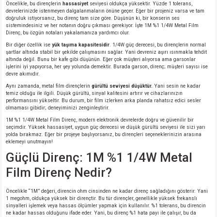
Öncelikle, bu dirençlerin
hassasiyet
seviyesi oldukça yüksektir. Yüzde 1 tolerans,
devrelerinizde istenmeyen dalgalanmaların önüne geçer. Eğer bir projeniz varsa ve tam
doğruluk istiyorsanız, bu direnç tam size göre. Düşünün ki, bir konserin ses
sistemindesiniz ve her notanın doğru çıkması gerekiyor. İşte 1M %1 1/4W Metal Film
Direnç, bu özgün notaları yakalamanıza yardımcı olur.
Bir diğer özellik ise
yük taşıma kapasitesidir
. 1/4W güç derecesi, bu dirençlerin normal
şartlar altında stabil bir şekilde çalışmasını sağlar. Yani devreniz aşırı ısınmakla tehdit
altında değil. Bunu bir kafe gibi düşünün. Eğer çok müşteri alıyorsa ama garsonlar
işlerini iyi yapıyorsa, her şey yolunda demektir. Burada garson, direnç; müşteri sayısı ise
devre akımıdır.
Aynı zamanda, metal film dirençlerin
gürültü seviyesi düşüktür.
Yani sesin ne kadar
temiz olduğu ile ilgili. Düşük gürültü, sinyal kalitesini artırır ve cihazlarınızın
performansını yükseltir. Bu durum, bir film izlerken arka planda rahatsız edici sesler
olmaması gibidir; deneyiminizi zenginleştirir.
1M %1 1/4W Metal Film Direnç, modern elektronik devrelerde doğru ve güvenilir bir
seçimdir. Yüksek hassasiyet, uygun güç derecesi ve düşük gürültü seviyesi ile sizi yarı
yolda bırakmaz. Eğer bir projeye başlıyorsanız, bu dirençleri seçeneklerinizin arasına
eklemeyi unutmayın!
Güçlü Direnç: 1M %1 1/4W Metal
Film Direnç Nedir?
Öncelikle “1M” değeri, direncin ohm cinsinden ne kadar direnç sağladığını gösterir. Yani
1 megohm, oldukça yüksek bir dirençtir. Bu tür dirençler, genellikle yüksek frekanslı
sinyalleri işlemek veya hassas ölçümler yapmak için kullanılır. %1 tolerans, bu direncin
ne kadar hassas olduğunu ifade eder. Yani, bu direnç %1 hata payı ile çalışır, bu da