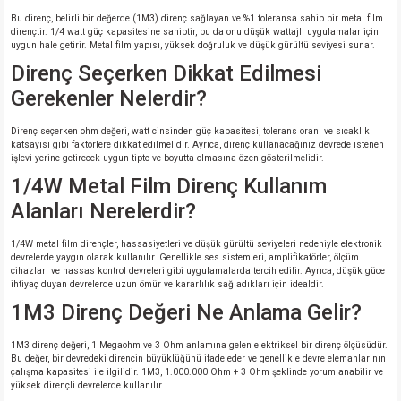
Bu direnç, belirli bir değerde (1M3) direnç sağlayan ve %1 toleransa sahip bir metal film
dirençtir. 1/4 watt güç kapasitesine sahiptir, bu da onu düşük wattajlı uygulamalar için
uygun hale getirir. Metal film yapısı, yüksek doğruluk ve düşük gürültü seviyesi sunar.
Direnç Seçerken Dikkat Edilmesi
Gerekenler Nelerdir?
Direnç seçerken ohm değeri, watt cinsinden güç kapasitesi, tolerans oranı ve sıcaklık
katsayısı gibi faktörlere dikkat edilmelidir. Ayrıca, direnç kullanacağınız devrede istenen
işlevi yerine getirecek uygun tipte ve boyutta olmasına özen gösterilmelidir.
1/4W Metal Film Direnç Kullanım
Alanları Nerelerdir?
1/4W metal film dirençler, hassasiyetleri ve düşük gürültü seviyeleri nedeniyle elektronik
devrelerde yaygın olarak kullanılır. Genellikle ses sistemleri, amplifikatörler, ölçüm
cihazları ve hassas kontrol devreleri gibi uygulamalarda tercih edilir. Ayrıca, düşük güce
ihtiyaç duyan devrelerde uzun ömür ve kararlılık sağladıkları için idealdir.
1M3 Direnç Değeri Ne Anlama Gelir?
1M3 direnç değeri, 1 Megaohm ve 3 Ohm anlamına gelen elektriksel bir direnç ölçüsüdür.
Bu değer, bir devredeki direncin büyüklüğünü ifade eder ve genellikle devre elemanlarının
çalışma kapasitesi ile ilgilidir. 1M3, 1.000.000 Ohm + 3 Ohm şeklinde yorumlanabilir ve
yüksek dirençli devrelerde kullanılır.