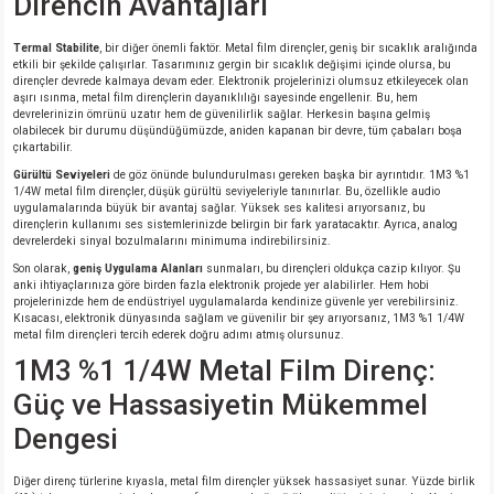
Direncin Avantajları
si
nsatörler
ç 25W
od
Termal Stabilite
, bir diğer önemli faktör. Metal film dirençler, geniş bir sıcaklık aralığında
etkili bir şekilde çalışırlar. Tasarımınız gergin bir sıcaklık değişimi içinde olursa, bu
ndansatör
ç 3W
ç
dirençler devrede kalmaya devam eder. Elektronik projelerinizi olumsuz etkileyecek olan
aşırı ısınma, metal film dirençlerin dayanıklılığı sayesinde engellenir. Bu, hem
devrelerinizin ömrünü uzatır hem de güvenilirlik sağlar. Herkesin başına gelmiş
ver
d Kondansatörler
ç 4W
olabilecek bir durumu düşündüğümüzde, aniden kapanan bir devre, tüm çabaları boşa
çıkartabilir.
Gürültü Seviyeleri
de göz önünde bulundurulması gereken başka bir ayrıntıdır. 1M3 %1
si
ansatör
ç 6W
1/4W metal film dirençler, düşük gürültü seviyeleriyle tanınırlar. Bu, özellikle audio
uygulamalarında büyük bir avantaj sağlar. Yüksek ses kalitesi arıyorsanız, bu
dirençlerin kullanımı ses sistemlerinizde belirgin bir fark yaratacaktır. Ayrıca, analog
si
Kondansatör
ç 7W
d
devrelerdeki sinyal bozulmalarını minimuma indirebilirsiniz.
Son olarak,
geniş Uygulama Alanları
sunmaları, bu dirençleri oldukça cazip kılıyor. Şu
isi
ansatör
ç 8W
anki ihtiyaçlarınıza göre birden fazla elektronik projede yer alabilirler. Hem hobi
projelerinizde hem de endüstriyel uygulamalarda kendinize güvenle yer verebilirsiniz.
Kısacası, elektronik dünyasında sağlam ve güvenilir bir şey arıyorsanız, 1M3 %1 1/4W
metal film dirençleri tercih ederek doğru adımı atmış olursunuz.
si
ster AXİAL Kondansatör
ç 9W
1M3 %1 1/4W Metal Film Direnç:
risi
ndansatörler
Güç ve Hassasiyetin Mükemmel
Dengesi
isi
atör
Diğer direnç türlerine kıyasla, metal film dirençler yüksek hassasiyet sunar. Yüzde birlik