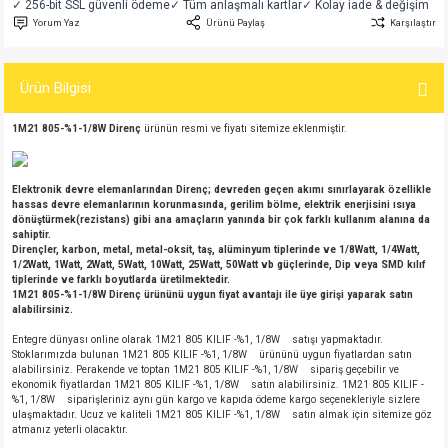
✓ 256-bit SSL güvenli ödeme
✓ Tüm anlaşmalı kartlar
✓ Kolay iade & değişim
si
atör
Serisi
enç 3W
 603 Kılıf
Yorum Yaz
Ürünü Paylaş
Karşılaştır
si
satör
erisi
enç 4W
 603 Kılıf - 25 Adet
Ürün Bilgisi
4 Serisi,27 Serisi,93 Serisi
atör
Serisi
enç 5W
 805 Kılıf
1M21
805
-
%1-1/8W Direnç
ürünün resmi ve fiyatı sitemize eklenmiştir.
tör
 Serisi
ç 10W
 805 Kılıf - 25 Adet
Elektronik devre elemanlarından Direnç; devreden geçen akımı sınırlayarak özellikle
hassas devre elemanlarının korunmasında, gerilim bölme, elektrik enerjisini ısıya
erisi
atör
erisi
ç 11W
d
dönüştürmek(rezistans) gibi ana amaçların yanında bir çok farklı kullanım alanına da
sahiptir.
Dirençler, karbon, metal, metal-oksit, taş, alüminyum tiplerinde ve 1/8Watt, 1/4Watt,
isi
satör
ç 13W
1/2Watt, 1Watt, 2Watt, 5Watt, 10Watt, 25Watt, 50Watt vb güçlerinde, Dip veya SMD kılıf
tiplerinde ve farklı boyutlarda üretilmektedir.
1M21
805
-
%1-1/8W Direnç
ürününü uygun fiyat avantajı ile üye girişi yaparak satın
alabilirsiniz.
isi
atör
ç 14W
Entegre dünyası online olarak 1M21 805 KILIF -%1, 1/8W satışı yapmaktadır.
Stoklarımızda bulunan 1M21 805 KILIF -%1, 1/8W ürününü uygun fiyatlardan satın
i
satör
ç 15W
alabilirsiniz. Perakende ve toptan 1M21 805 KILIF -%1, 1/8W sipariş geçebilir ve
ekonomik fiyatlardan 1M21 805 KILIF -%1, 1/8W satın alabilirsiniz. 1M21 805 KILIF -
%1, 1/8W siparişleriniz aynı gün kargo ve kapıda ödeme kargo seçenekleriyle sizlere
isi
atör
ç 17W
iyot
ulaşmaktadır. Ucuz ve kaliteli 1M21 805 KILIF -%1, 1/8W satın almak için sitemize göz
atmanız yeterli olacaktır.