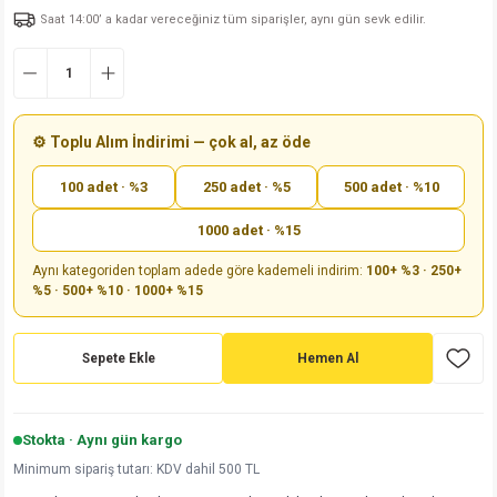
Saat 14:00’ a kadar vereceğiniz tüm siparişler, aynı gün sevk edilir.
md
risi
Klemens 180C
nsatör
erisi
renç %5 2W
Kılıf
risi
Klemens 90C
atör
risi
enç 1/8w
Kılıf
i
satör
risi
enç %1 1/2W
k kapasitör
⚙️ Toplu Alım İndirimi — çok al, az öde
100 adet · %3
250 adet · %5
500 adet · %10
si
atör
risi
enç %1 1/4W
1000 adet · %15
si
tör
risi
renç 1/2W
ad
iyot
Aynı kategoriden toplam adede göre kademeli indirim:
100+ %3 · 250+
%5 · 500+ %10 · 1000+ %15
si
atör
Serisi
renç 10W
isi
satör
Serisi
enç 1W
r 1206 Kılıf
Sepete Ekle
Hemen Al
 Serisi,45 Serisi
atör
Serisi
renç 20W
 1206 Kılıf - 25 Adet
iyot
Stokta · Aynı gün kargo
risi
tör
isi
enç 2W
 402 Kılıf
Minimum sipariş tutarı: KDV dahil 500 TL