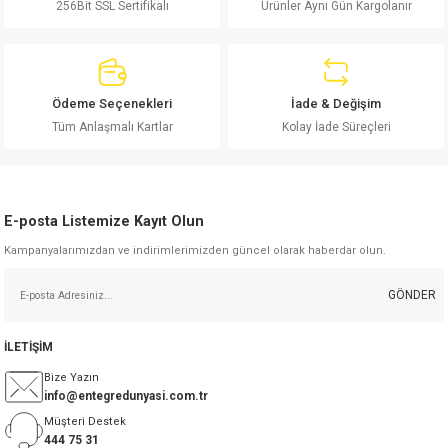
256Bit SSL Sertifikalı
Ürünler Aynı Gün Kargolanır
si
ansatör
 Kılıf
si
a Tipi Kondansatör
 Kılıf
Ödeme Seçenekleri
İade & Değişim
risi
Tipi Kondansatör
 Kılıf
Gönder
Tüm Anlaşmalı Kartlar
Kolay İade Süreçleri
si
nsatör
 Kılıf
si
r 1206 Kılıf
Kılıf
E-posta Listemize Kayıt Olun
Kampanyalarımızdan ve indirimlerimizden güncel olarak haberdar olun.
si
 402 Kılıf
Kılıf
GÖNDER
isi
 603 Kılıf
Kılıf
İLETİŞİM
si
 805 Kılıf
5W
Bize Yazın
info@entegredunyasi.com.tr
isi
nsatör
W
Müşteri Destek
444 75 31
si
atör
W