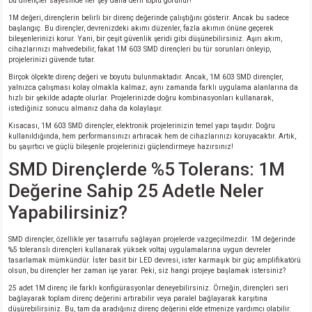
bu dirençler sayesinde her şey daha derli toplu görünür!
si
nsatörler
ç 25W
od
1M değeri, dirençlerin belirli bir direnç değerinde çalıştığını gösterir. Ancak bu sadece
başlangıç. Bu dirençler, devrenizdeki akımı düzenler, fazla akımın önüne geçerek
bileşenlerinizi korur. Yani, bir çeşit güvenlik şeridi gibi düşünebilirsiniz. Aşırı akım,
ndansatör
ç 3W
ç
cihazlarınızı mahvedebilir, fakat 1M 603 SMD dirençleri bu tür sorunları önleyip,
projelerinizi güvende tutar.
ver
d Kondansatörler
ç 4W
Birçok ölçekte direnç değeri ve boyutu bulunmaktadır. Ancak, 1M 603 SMD dirençler,
yalnızca çalışması kolay olmakla kalmaz; aynı zamanda farklı uygulama alanlarına da
hızlı bir şekilde adapte olurlar. Projelerinizde doğru kombinasyonları kullanarak,
istediğiniz sonucu almanız daha da kolaylaşır.
si
ansatör
ç 6W
Kısacası, 1M 603 SMD dirençler, elektronik projelerinizin temel yapı taşıdır. Doğru
kullanıldığında, hem performansınızı artıracak hem de cihazlarınızı koruyacaktır. Artık,
si
Kondansatör
ç 7W
d
bu şaşırtıcı ve güçlü bileşenle projelerinizi güçlendirmeye hazırsınız!
SMD Dirençlerde %5 Tolerans: 1M
isi
ansatör
ç 8W
Değerine Sahip 25 Adetle Neler
Yapabilirsiniz?
si
ster AXİAL Kondansatör
ç 9W
SMD dirençler, özellikle yer tasarrufu sağlayan projelerde vazgeçilmezdir. 1M değerinde
risi
ndansatörler
%5 toleranslı dirençleri kullanarak yüksek voltaj uygulamalarına uygun devreler
tasarlamak mümkündür. İster basit bir LED devresi, ister karmaşık bir güç amplifikatörü
olsun, bu dirençler her zaman işe yarar. Peki, siz hangi projeye başlamak istersiniz?
isi
atör
25 adet 1M direnç ile farklı konfigürasyonlar deneyebilirsiniz. Örneğin, dirençleri seri
bağlayarak toplam direnç değerini artırabilir veya paralel bağlayarak karşıtına
düşürebilirsiniz. Bu, tam da aradığınız direnç değerini elde etmenize yardımcı olabilir.