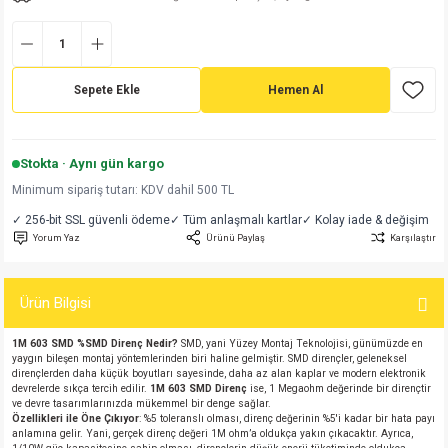
md
risi
Klemens 180C
nsatör
erisi
renç %5 2W
Kılıf
risi
Klemens 90C
atör
risi
enç 1/8w
Kılıf
Sepete Ekle
Hemen Al
i
satör
risi
enç %1 1/2W
k kapasitör
Stokta · Aynı gün kargo
si
atör
risi
enç %1 1/4W
Minimum sipariş tutarı: KDV dahil 500 TL
✓ 256-bit SSL güvenli ödeme
✓ Tüm anlaşmalı kartlar
✓ Kolay iade & değişim
si
tör
risi
renç 1/2W
ad
iyot
Yorum Yaz
Ürünü Paylaş
Karşılaştır
si
atör
Serisi
renç 10W
Ürün Bilgisi
isi
satör
Serisi
enç 1W
r 1206 Kılıf
1M 603 SMD %
SMD Direnç Nedir?
SMD, yani Yüzey Montaj Teknolojisi, günümüzde en
yaygın bileşen montaj yöntemlerinden biri haline gelmiştir. SMD dirençler, geleneksel
 Serisi,45 Serisi
atör
Serisi
renç 20W
 1206 Kılıf - 25 Adet
iyot
dirençlerden daha küçük boyutları sayesinde, daha az alan kaplar ve modern elektronik
devrelerde sıkça tercih edilir.
1M 603 SMD Direnç
ise, 1 Megaohm değerinde bir dirençtir
ve devre tasarımlarınızda mükemmel bir denge sağlar.
risi
tör
isi
enç 2W
 402 Kılıf
Özellikleri ile Öne Çıkıyor
: %5 toleranslı olması, direnç değerinin %5'i kadar bir hata payı
anlamına gelir. Yani, gerçek direnç değeri 1M ohm’a oldukça yakın çıkacaktır. Ayrıca,