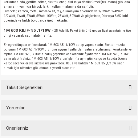
korunmasında, gerilim bölme, elektrik enerjisini ısıya dönüştürmek(rezistans) gibi ana
amaçların yanında bir çok farklı kullanım alanına da sahiptir.
Dirençler, karbon, metal, metal-oksit, taş, alüminyum tiplerinde ve 1/8Watt, 1/4Watt,
1/2Watt, 1Watt, 2Watt, 5Watt, 10Watt, 25Watt, 50Watt vb güçlerinde, Dip veya SMD kılıf
tiplerinde ve farklı boyutlarda üretilmektedir.
1M 603 KILIF-%5 ,1/10W
- 25 Adetlik Paket ürününü uygun fiyat avantajı ile üye
girişi yaparak satın alabilirsiniz.
Entegre dünyası online olarak 1M 603 %5 ,1/10W satışı yapmaktadır. Stoklarımızda
bulunan 1M 603 %5 ,1/10W ürününü uygun fiyatlardan satın alabilirsiniz. Perakende ve
toptan 1M 603 %5 ,1/10W sipariş geçebilir ve ekonomik fiyatlardan 1M 603 %5 ,1/10W
satın alabilirsiniz. 1M 603 %5 ,1/10W siparişleriniz aynı gün kargo ve kapıda ödeme
kargo seçenekleriyle sizlere ulaşmaktadır. Ucuz ve kaliteli 1M 603 %5 ,1/10W satın
almak için sitemize göz atmanız yeterli olacaktır.
Taksit Seçenekleri
Yorumlar
Önerileriniz
Bu ürüne ilk yorumu siz yapın!