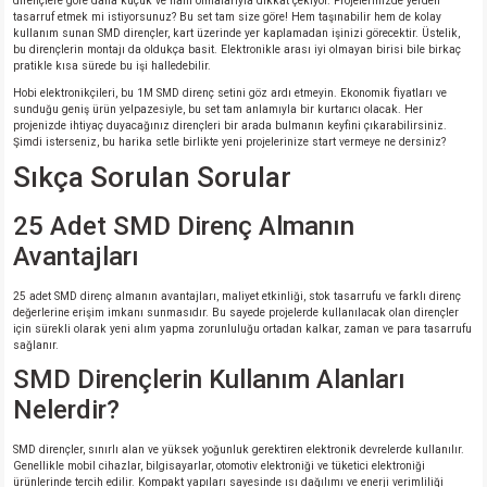
dirençlere göre daha küçük ve hafif olmalarıyla dikkat çekiyor. Projelerinizde yerden
tasarruf etmek mi istiyorsunuz? Bu set tam size göre! Hem taşınabilir hem de kolay
kullanım sunan SMD dirençler, kart üzerinde yer kaplamadan işinizi görecektir. Üstelik,
isi
bu dirençlerin montajı da oldukça basit. Elektronikle arası iyi olmayan birisi bile birkaç
pratikle kısa sürede bu işi halledebilir.
Hobi elektronikçileri, bu 1M SMD direnç setini göz ardı etmeyin. Ekonomik fiyatları ve
erisi
sunduğu geniş ürün yelpazesiyle, bu set tam anlamıyla bir kurtarıcı olacak. Her
projenizde ihtiyaç duyacağınız dirençleri bir arada bulmanın keyfini çıkarabilirsiniz.
Şimdi isterseniz, bu harika setle birlikte yeni projelerinize start vermeye ne dersiniz?
releri
Sıkça Sorulan Sorular
P MARKA)
25 Adet SMD Direnç Almanın
Avantajları
25 adet SMD direnç almanın avantajları, maliyet etkinliği, stok tasarrufu ve farklı direnç
değerlerine erişim imkanı sunmasıdır. Bu sayede projelerde kullanılacak olan dirençler
için sürekli olarak yeni alım yapma zorunluluğu ortadan kalkar, zaman ve para tasarrufu
sağlanır.
SMD Dirençlerin Kullanım Alanları
Nelerdir?
SMD dirençler, sınırlı alan ve yüksek yoğunluk gerektiren elektronik devrelerde kullanılır.
Genellikle mobil cihazlar, bilgisayarlar, otomotiv elektroniği ve tüketici elektroniği
ürünlerinde tercih edilir. Kompakt yapıları sayesinde ısı dağılımı ve enerji verimliliği