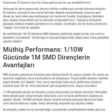
si
ansatör
 Kılıf
Düşünsene, 25 tanesini nasıl bir araya getirip yeni bir şey yaratabilirsiniz!
Herhangi bir devre yapımında, tolerans farkları mutlaka göz önünde bulundurulmalıdır.
%5 tolerans, dirençlerin tam olarak belirtilen değerde olmayabileceği anlamına gelir.
si
a Tipi Kondansatör
 Kılıf
Ancak bu, tamir etme veya kalibrasyon için harika bir fırsattır. Kurduğunuz devredeki
olası hataları tespit etmek için bu dirençleri kullanabilirsiniz. Toleranslı dirençlerle
çalışmak, hataları önceden görmenin en iyi yoludur. Unutmayın, her bir direnç, devrenizin
risi
Tipi Kondansatör
 Kılıf
“sağlığı” için kritik bir parçadır.
Bu özellikleriyle 1M, %5 toleranslı SMD dirençler, elektronik projelerinizde size sınırsız
olanaklar sunmaktadır. Yaratıcılığınızı konuşturduğunuzda, ortaya çıkan sonuç gerçekten
si
nsatör
 Kılıf
şaşırtıcı olabilir!
Müthiş Performans: 1/10W
si
r 1206 Kılıf
Kılıf
Gücünde 1M SMD Dirençlerin
si
 402 Kılıf
Kılıf
Avantajları
SMD dirençler, geleneksel dirençlere göre oldukça küçük bir yapıya sahiptir. Bu, onlara yer
isi
 603 Kılıf
Kılıf
tasarrufu sağlarken, devre kurulumlarını da kolaylaştırır. Düşük profilli olmaları, özellikle
yoğun devreler için idealdir. Yani, sınırlı alanlarda maksimum performans almanızı
mümkün kılar. Bir tür "mini kahraman" gibi düşünebilirsiniz. Küçük ama etkili!
si
 805 Kılıf
5W
1/10W gücünde çalışan bu dirençler, ısınma konusunda son derece verimlidir. Normalde,
daha yüksek güce sahip dirençler daha fazla ısınır ve bu da performans kaybına yol
isi
nsatör
W
açabilir. Ancak, 1M SMD dirençler, düşük sıcaklık artışıyla çalışarak devrenizin daha
uzun ömürlü olmasını sağlar. Enerji verimliliği arayanlar için biçilmiş kaftan.
Bu dirençler, sadece bir tür devrede değil; sensörlerden amplifikatörlere kadar geniş bir
si
atör
W