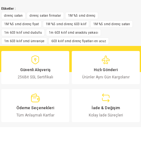
Bu ürünün fiyat bilgisi, resim, ürün açıklamalarında ve diğer konularda
Etiketler :
yetersiz gördüğünüz noktaları öneri formunu kullanarak tarafımıza
Yorum Yaz
iletebilirsiniz.
direnç satan
direnç satan firmalar
1M %5 smd direnç
Görüş ve önerileriniz için teşekkür ederiz.
1M %5 smd direnç fiyat
1M %5 smd direnç 603 kılıf
1M %5 smd direnç satan
1m 603 kılıf smd dudullu
1m 603 kılıf smd anadolu yakası
Ürün resmi kalitesiz, bozuk veya görüntülenemiyor.
1m 603 kılıf smd ümraniye
603 kılıf smd direnç fiyatları en ucuz
Ürün açıklamasında eksik bilgiler bulunuyor.
Ürün bilgilerinde hatalar bulunuyor.
Ürün fiyatı diğer sitelerden daha pahalı.
Güvenli Alışveriş
Hızlı Gönderi
Bu ürüne benzer farklı alternatifler olmalı.
256Bit SSL Sertifikalı
Ürünler Aynı Gün Kargolanır
Ödeme Seçenekleri
İade & Değişim
Gönder
Tüm Anlaşmalı Kartlar
Kolay İade Süreçleri