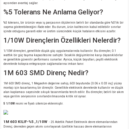
açısından avantaj sağlar.
%5 Tolerans Ne Anlama Geliyor?
%5 tolerans, bir ürünün veya iş parçasının ölçülerinin belirli bir standarda göre %5'lik bir
sapma gösterebileceğini ifade eder. Bu durum, ürün kalitesinin kabul edilebilir sınırlar
içinde olduğunu garanti eder ve üretim sürecindeki küçük hataların etkisini azaltır.
1/10W Dirençlerin Özellikleri Nelerdir?
1/10W dirençleri, genellikle düşük güç uygulamalarında kullanılır. Bu dirençler, 0.1
wattlık bir güç taşıma kapasitesine sahiptir. Sıcaklık değişimlerine karşı dayanıklıdırlar
ve genellikle güvenilir performans sunarlar. Ayrıca, küçük boyutları, çeşitli elektronik
devrelerde kolayca entegrasyon sağlamalarına imkan tanır.
1M 603 SMD Direnç Nedir?
1M 603 SMD direnç, 1 Megaohm değerine sahip, 603 boyutunda (0.06 x 0.03 inç) yüzey
montajı için tasarlanmış bir dirençtir. Genellikle elektronik devrelerde kullanılır ve düşük
alan kaplaması sayesinde sıkışık tasarımlarda tercih edilir. Bu dirençler, belirli bir akım
veya gerilim seviyesinin sınırlandırılmasında kritik rol oynar.
5 1/10W
resmi ve fiyatı sitemize eklenmiştir.
1M 603 KILIF-%5 ,1/10W
- 25 Adetlik Paket Elektronik devre elemanlarından
Direnç; devreden geçen akımı sınırlayarak özellikle hassas devre elemanlarının