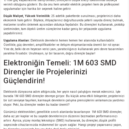
1/10W güç kapasitesine sahip olması, dirençlerin düşük enerji tüketiminde oldukça
verimli olduğunu gösterir. Bu da onu hem amatör elektrik projeleri hem de profesyonel
si
atör
Serisi
enç 3W
 603 Kılıf
uygulamalar için harika bir seçenek haline getirir.
Düşük Maliyet, Yüksek Verimlilik
: 25 adetlik paketlerde sunulması, projelerinizi daha
si
satör
erisi
enç 4W
 603 Kılıf - 25 Adet
ekonomik hale getirir. Böylece, ihtiyaçlarınız doğrultusunda yeterli sayıda direnç bulmak,
malzeme israfını önlemek açısından oldukça faydalıdır. Bu dirençleri kullanarak, prototip
üretiminden, tam ölçekli üretim süreçlerine kadar geniş bir yelpazede uygulama
yapabilirsiniz.
4 Serisi,27 Serisi,93 Serisi
atör
Serisi
enç 5W
 805 Kılıf
Uygulama Alanları
: Elektronik devrelerin hemen hemen her alanında kullanılabilir.
Özellikle, güç devreleri, amplifikatörler ve iletişim ekipmanlarında önemli bir rol oynar.
tör
 Serisi
ç 10W
 805 Kılıf - 25 Adet
Yine de, belki de en heyecan verici yanı, yaratıcılığınızı kullanarak yeni devre tasarımları
yaratma fırsatıdır. Unutmayın, iyi bir tasarım, doğru dirençle başlar!
Elektroniğin Temeli: 1M 603 SMD
erisi
atör
erisi
ç 11W
d
Dirençler ile Projelerinizi
isi
satör
ç 13W
Güçlendirin!
isi
atör
ç 14W
Elektronik dünyasına adım attığınızda, her şeyin nasıl çalıştığını merak edersiniz. İşte
burada 1M 603 SMD dirençler devreye giriyor. Bu küçük ama etkili bileşenler, projelerinizi
bir üst seviyeye taşırken, karmaşık devrelerin çalışma prensiplerini anlamanıza yardımcı
i
satör
ç 15W
oluyor. Peki, bu dirençler neden bu kadar önemli?
Günümüz elektronikleri, genellikle sınırlı alanlarda tasarlanıyor. 1M 603 SMD dirençler,
daha az yer kaplar ve bu sayede devrelerinizin düzenini bozmadan performansınızı
isi
atör
ç 17W
iyot
artırır. Ayrıca, yüzey montaj teknolojisi (SMD) kullanarak, bu dirençler, düşük profili
sayesinde cihazlarınızda mükemmel bir uyum sağlar. Hangi projeyi yaparsanız yapın,