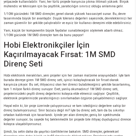
yelpazede kullanılabilir. Yani, her türlü projede karşınıza çıkma ihtimali yüksek. Birçok
mühendis ve teknisyen için bu çeşitlilik, yaratıcılığın sınırsız olduğu anlamına gelir.
1/10W gücündeki 1M SMD dirençler, genel olarak yüksek hassasiyet sunar. Bu, devre
isi
tasarımında büyük bir avantajdır. Düşük tolerans değerleri sayesinde, devreleklerinizi her
zaman güvenilir bir şekilde çalıştırabilir ve eşsiz bir kullanıcı deneyimi elde edebilirsiniz.
si
Yani, küçük bir komponentin büyük faydalar sunabileceğini söylemek abartı olmaz;
1/10W gücünde 1M SMD dirençler tam da bunu yapıyor!
Hobi Elektronikçiler İçin
isi
Kaçırılmayacak Fırsat: 1M SMD
isi
Direnç Seti
risi
Hobi elektronik meraklıları, yeni projeler için her zaman malzeme arayışındadır. İşte tam
burada devreye giren 1M SMD direnç seti, işinizi kolaylaştıracak bir fırsat olarak
karşınıza çıkıyor. Bu set, ihtiyacınız olan her direnci bulabileceğiniz şekilde tasarlanmış,
risi
tam 1 milyon farklı direnç sunuyor. Evet, yanlış okumadınız! 1M SMD direnç seti,
projelerinizdeki çeşitli direnç değerlerini kolayca elde etmenizi sağlıyor. Çeşitlilik,
elektronik projelerinizde yaratıcılığınızı sınırlamadan özgürce çalışabilmenizi sağlıyor.
si
Hayal edin ki, bir proje üzerinde çalışıyorsunuz ve tam istediğiniz değerlere sahip bir
direnç bulamıyorsunuz. Sinir bozucu değil mi? İşte bu direnç seti, tam da bu sıkıntıyı
ortadan kaldırmak için tasarlandı. İçinde yer alan dirençler, geniş bir spektrumda
si
değerler sunuyor; bu sayede hiç beklenmedik bir projede bile ihtiyaç duyduğunuz dirence
kolayca ulaşabiliyorsunuz.
Şimdi, bu setin daha da şaşırtıcı özelliklerine bakalım. SMD dirençler, geleneksel
risi