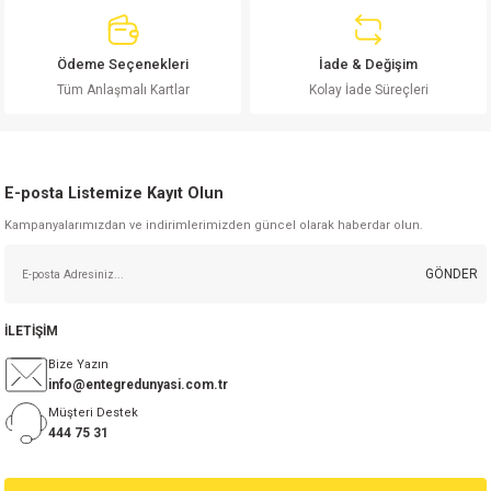
si
ansatör
 Kılıf
si
a Tipi Kondansatör
 Kılıf
Ödeme Seçenekleri
İade & Değişim
Gönder
Tüm Anlaşmalı Kartlar
Kolay İade Süreçleri
risi
Tipi Kondansatör
 Kılıf
si
nsatör
 Kılıf
E-posta Listemize Kayıt Olun
si
r 1206 Kılıf
Kılıf
Kampanyalarımızdan ve indirimlerimizden güncel olarak haberdar olun.
GÖNDER
si
 402 Kılıf
Kılıf
isi
 603 Kılıf
Kılıf
İLETİŞİM
Bize Yazın
si
 805 Kılıf
5W
info@entegredunyasi.com.tr
Müşteri Destek
444 75 31
isi
nsatör
W
si
atör
W