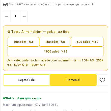
Saat 14:00’ a kadar vereceğiniz tüm siparişler, aynı gün sevk edilir.
md
risi
Klemens 180C
nsatör
erisi
renç %5 2W
Kılıf
risi
Klemens 90C
atör
risi
enç 1/8w
Kılıf
i
satör
risi
enç %1 1/2W
k kapasitör
⚙️ Toplu Alım İndirimi — çok al, az öde
100 adet · %3
250 adet · %5
500 adet · %10
si
atör
risi
enç %1 1/4W
1000 adet · %15
si
tör
risi
renç 1/2W
ad
iyot
Aynı kategoriden toplam adede göre kademeli indirim:
100+ %3 · 250+
%5 · 500+ %10 · 1000+ %15
si
atör
Serisi
renç 10W
isi
satör
Serisi
enç 1W
r 1206 Kılıf
Sepete Ekle
Hemen Al
 Serisi,45 Serisi
atör
Serisi
renç 20W
 1206 Kılıf - 25 Adet
iyot
Stokta · Aynı gün kargo
risi
tör
isi
enç 2W
 402 Kılıf
Minimum sipariş tutarı: KDV dahil 500 TL