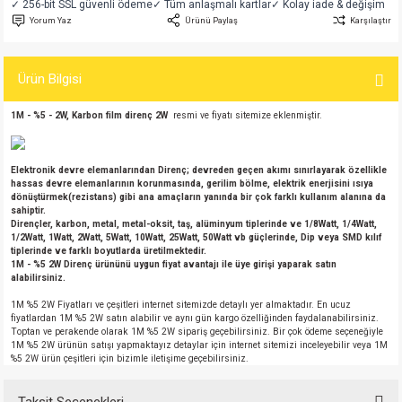
✓ 256-bit SSL güvenli ödeme
✓ Tüm anlaşmalı kartlar
✓ Kolay iade & değişim
si
atör
Serisi
enç 3W
 603 Kılıf
Yorum Yaz
Ürünü Paylaş
Karşılaştır
si
satör
erisi
enç 4W
 603 Kılıf - 25 Adet
Ürün Bilgisi
4 Serisi,27 Serisi,93 Serisi
atör
Serisi
enç 5W
 805 Kılıf
1M - %5 - 2W, Karbon film direnç 2W
resmi ve fiyatı sitemize eklenmiştir.
tör
 Serisi
ç 10W
 805 Kılıf - 25 Adet
Elektronik devre elemanlarından Direnç; devreden geçen akımı sınırlayarak özellikle
hassas devre elemanlarının korunmasında, gerilim bölme, elektrik enerjisini ısıya
erisi
atör
erisi
ç 11W
d
dönüştürmek(rezistans) gibi ana amaçların yanında bir çok farklı kullanım alanına da
sahiptir.
Dirençler, karbon, metal, metal-oksit, taş, alüminyum tiplerinde ve 1/8Watt, 1/4Watt,
isi
satör
ç 13W
1/2Watt, 1Watt, 2Watt, 5Watt, 10Watt, 25Watt, 50Watt vb güçlerinde, Dip veya SMD kılıf
tiplerinde ve farklı boyutlarda üretilmektedir.
1M - %5 2W Direnç ürününü uygun fiyat avantajı ile üye girişi yaparak satın
alabilirsiniz.
isi
atör
ç 14W
1M %5 2W Fiyatları ve çeşitleri internet sitemizde detaylı yer almaktadır. En ucuz
fiyatlardan 1M %5 2W satın alabilir ve aynı gün kargo özelliğinden faydalanabilirsiniz.
i
satör
ç 15W
Toptan ve perakende olarak 1M %5 2W sipariş geçebilirsiniz. Bir çok ödeme seçeneğiyle
1M %5 2W ürünün satışı yapmaktayız detaylar için internet sitemizi inceleyebilir veya 1M
%5 2W ürün çeşitleri için bizimle iletişime geçebilirsiniz.
isi
atör
ç 17W
iyot