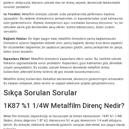
gösterir; dolayısıyla, toleransı yüksek olan bir direnç seçmek, devrenizde beklenmedik
sorunlar yaratabilir.
Isı Yönetimi
: Metalfilm dirençler, yüksek ısıda çalıştıklarında performans kaybına
uğrayabilir. Bu nedenle, dirençlerinizi yerleştirirken ısı kaynaklarından uzak kalmasına
özen göstermelisiniz. Böylece, dirençlerinizi aşırı ısınmadan korumuş olursunuz. Isı, bir
nehirdeki akıntı gibi devrelerdeki akışı etkiler; kontrol edemezseniz, bütün sistemi
sarsabilir.
Bağlantı Hataları
: Bir diğer yaygın hata, metalfilm dirençlerin yanlış bağlanmasıdır.
Dirençlerin uçlarını bağlarken dikkatli olun; yanlış bağlantı, devreyi kısa devre yapabilir.
Bir düzenekteki bağlantılar, bir yapbozun parçaları gibidir; yanlış yerleştirilen bir parça,
bütün resmi bozabilir.
Kapasitans Etkileri
: Metalfilm dirençlerin kapasitans etkisi vardır. Bu, özellikle yüksek
frekanslı uygulamalarda sorun yaratabilir. Kapasitans, giysi katmanları gibi, devredeki
sinyali yavaşlatabilir. Bu yüzden, yüksek frekanslı devrelerde metalfilm direnç
kullanırken, alternatif direnç türlerini de göz önünde bulundurmalısınız.
Metalfilm direnç kullanırken dikkatlice davranmak, devrenizin güvenilirliğini artıracaktır.
Bu hataları önleyerek, daha verimli ve sağlam elektronik projeler geliştirebilirsiniz.
Sıkça Sorulan Sorular
1K87 %1 1/4W Metalfilm Direnç Nedir?
Metal film dirençler, dayanıklılığı ve hassasiyeti ile bilinen elemanlardır. 1K87 %1 1/4W
ifadesi, direnç değerinin 1.87 kΩ, toleransının %1 ve güç derecesinin 1/4 watt olduğunu
belirtir. Bu dirençler, elektronik devrelerde güvenilir sonuçlar elde etmek için yaygın olarak