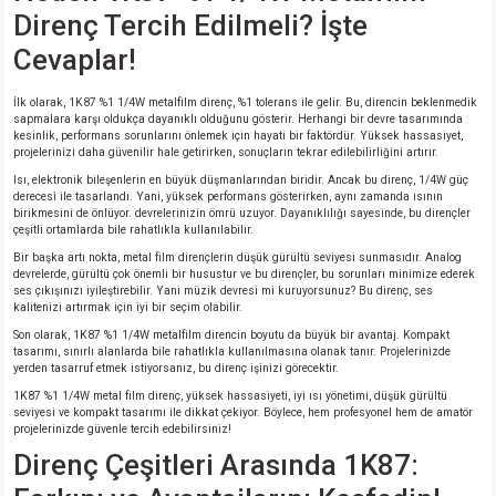
si
ansatör
 Kılıf
Direnç Tercih Edilmeli? İşte
Cevaplar!
si
a Tipi Kondansatör
 Kılıf
İlk olarak, 1K87 %1 1/4W metalfilm direnç, %1 tolerans ile gelir. Bu, direncin beklenmedik
risi
Tipi Kondansatör
 Kılıf
sapmalara karşı oldukça dayanıklı olduğunu gösterir. Herhangi bir devre tasarımında
kesinlik, performans sorunlarını önlemek için hayati bir faktördür. Yüksek hassasiyet,
projelerinizi daha güvenilir hale getirirken, sonuçların tekrar edilebilirliğini artırır.
si
nsatör
 Kılıf
Isı, elektronik bileşenlerin en büyük düşmanlarından biridir. Ancak bu direnç, 1/4W güç
derecesi ile tasarlandı. Yani, yüksek performans gösterirken, aynı zamanda ısının
birikmesini de önlüyor. devrelerinizin ömrü uzuyor. Dayanıklılığı sayesinde, bu dirençler
si
r 1206 Kılıf
Kılıf
çeşitli ortamlarda bile rahatlıkla kullanılabilir.
Bir başka artı nokta, metal film dirençlerin düşük gürültü seviyesi sunmasıdır. Analog
devrelerde, gürültü çok önemli bir husustur ve bu dirençler, bu sorunları minimize ederek
si
 402 Kılıf
Kılıf
ses çıkışınızı iyileştirebilir. Yani müzik devresi mi kuruyorsunuz? Bu direnç, ses
kalitenizi artırmak için iyi bir seçim olabilir.
isi
 603 Kılıf
Kılıf
Son olarak, 1K87 %1 1/4W metalfilm direncin boyutu da büyük bir avantaj. Kompakt
tasarımı, sınırlı alanlarda bile rahatlıkla kullanılmasına olanak tanır. Projelerinizde
yerden tasarruf etmek istiyorsanız, bu direnç işinizi görecektir.
si
 805 Kılıf
5W
1K87 %1 1/4W metal film direnç, yüksek hassasiyeti, iyi ısı yönetimi, düşük gürültü
seviyesi ve kompakt tasarımı ile dikkat çekiyor. Böylece, hem profesyonel hem de amatör
projelerinizde güvenle tercih edebilirsiniz!
isi
nsatör
W
Direnç Çeşitleri Arasında 1K87:
si
atör
W