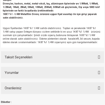
sahiptir.
Dirençler, karbon, metal, metal-oksit, taş, alüminyum tiplerinde ve 1/8Watt, 1/4Watt,
1/2Watt, 1Watt, 2Watt, 5Watt, 10Watt, 25Watt, 50Watt vb güçlerinde, Dip veya SMD kılıf
tiplerinde ve farklı boyutlarda üretilmektedir.
1K87-%1 -1/4W Metalfilm Direnç ürününü uygun fiyat avantajı ile üye girişi yaparak
satın alabilirsiniz.
Uygun fiyatlardan 1K87 %1 1/4W sahibi olabilirsiniz. Toptan ve perakende 1K87 %1
1/4W satışı yapan Entegre dünyası sizlere sektörde ki en ucuz 1K87 %1 1/4W ürününü
sunmak için çalışmaktadır. Şimdi sizde sipariş butonuna tıklayarak 1K87 %1 1/4W
online olarak satın alabilirsiniz. Ödeme yöntemleri olarak havale/eft, 3d secure, kapıda
ödeme olarak sıralanmaktadır. 1K87 %1 1/4W siparişiniz aynı gün kargolanmaktadır.
Taksit Seçenekleri
Yorumlar
Önerileriniz
Bu ürüne ilk yorumu siz yapın!
Bu ürünün fiyat bilgisi, resim, ürün açıklamalarında ve diğer konularda
Etiketler :
yetersiz gördüğünüz noktaları öneri formunu kullanarak tarafımıza
Yorum Yaz