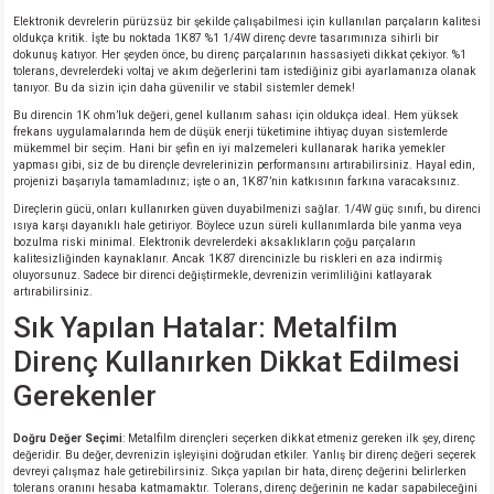
Elektronik devrelerin pürüzsüz bir şekilde çalışabilmesi için kullanılan parçaların kalitesi
oldukça kritik. İşte bu noktada 1K87 %1 1/4W direnç devre tasarımınıza sihirli bir
dokunuş katıyor. Her şeyden önce, bu direnç parçalarının hassasiyeti dikkat çekiyor. %1
tolerans, devrelerdeki voltaj ve akım değerlerini tam istediğiniz gibi ayarlamanıza olanak
tanıyor. Bu da sizin için daha güvenilir ve stabil sistemler demek!
Bu direncin 1K ohm’luk değeri, genel kullanım sahası için oldukça ideal. Hem yüksek
frekans uygulamalarında hem de düşük enerji tüketimine ihtiyaç duyan sistemlerde
mükemmel bir seçim. Hani bir şefin en iyi malzemeleri kullanarak harika yemekler
yapması gibi, siz de bu dirençle devrelerinizin performansını artırabilirsiniz. Hayal edin,
projenizi başarıyla tamamladınız; işte o an, 1K87’nin katkısının farkına varacaksınız.
Direçlerin gücü, onları kullanırken güven duyabilmenizi sağlar. 1/4W güç sınıfı, bu direnci
ısıya karşı dayanıklı hale getiriyor. Böylece uzun süreli kullanımlarda bile yanma veya
bozulma riski minimal. Elektronik devrelerdeki aksaklıkların çoğu parçaların
kalitesizliğinden kaynaklanır. Ancak 1K87 direncinizle bu riskleri en aza indirmiş
oluyorsunuz. Sadece bir direnci değiştirmekle, devrenizin verimliliğini katlayarak
artırabilirsiniz.
Sık Yapılan Hatalar: Metalfilm
Direnç Kullanırken Dikkat Edilmesi
Gerekenler
Doğru Değer Seçimi
: Metalfilm dirençleri seçerken dikkat etmeniz gereken ilk şey, direnç
değeridir. Bu değer, devrenizin işleyişini doğrudan etkiler. Yanlış bir direnç değeri seçerek
devreyi çalışmaz hale getirebilirsiniz. Sıkça yapılan bir hata, direnç değerini belirlerken
tolerans oranını hesaba katmamaktır. Tolerans, direnç değerinin ne kadar sapabileceğini