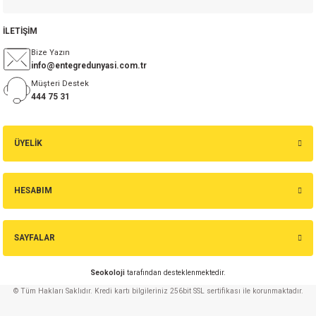
İLETİŞİM
Bize Yazın
info@entegredunyasi.com.tr
Müşteri Destek
444 75 31
ÜYELİK
HESABIM
SAYFALAR
Seokoloji
tarafından desteklenmektedir.
© Tüm Hakları Saklıdır. Kredi kartı bilgileriniz 256bit SSL sertifikası ile korunmaktadır.