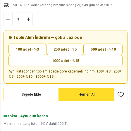
Saat 14:00’ a kadar vereceğiniz tüm siparişler, aynı gün sevk edilir.
md
risi
Klemens 180C
nsatör
erisi
renç %5 2W
Kılıf
risi
Klemens 90C
atör
risi
enç 1/8w
Kılıf
i
satör
risi
enç %1 1/2W
k kapasitör
⚙️ Toplu Alım İndirimi — çok al, az öde
100 adet · %3
250 adet · %5
500 adet · %10
si
atör
risi
enç %1 1/4W
1000 adet · %15
si
tör
risi
renç 1/2W
ad
iyot
Aynı kategoriden toplam adede göre kademeli indirim:
100+ %3 · 250+
%5 · 500+ %10 · 1000+ %15
si
atör
Serisi
renç 10W
isi
satör
Serisi
enç 1W
r 1206 Kılıf
Sepete Ekle
Hemen Al
 Serisi,45 Serisi
atör
Serisi
renç 20W
 1206 Kılıf - 25 Adet
iyot
Stokta · Aynı gün kargo
risi
tör
isi
enç 2W
 402 Kılıf
Minimum sipariş tutarı: KDV dahil 500 TL