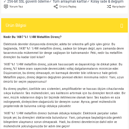
✓ 256-bit SSL güvenli ödeme
✓ Tüm anlaşmalı kartlar
✓ Kolay iade & değişim
si
atör
Serisi
enç 3W
 603 Kılıf
Yorum Yaz
Ürünü Paylaş
Karşılaştır
si
satör
erisi
enç 4W
 603 Kılıf - 25 Adet
Ürün Bilgisi
4 Serisi,27 Serisi,93 Serisi
atör
Serisi
enç 5W
 805 Kılıf
Nedir Bu 1K87 %1 1/4W Metalfilm Direnç?
Elektronik devreler dünyasında dirençler, adeta bir orkestra şefi gibi işlev görür. Bu
tör
 Serisi
ç 10W
 805 Kılıf - 25 Adet
bağlamda, 1K87 %1 1/4W metalfilm direnç, sadece bir bileşen değil, aynı zamanda devre
tasarımınızda mükemmel bir denge sağlayan bir kahramandır. Peki, nedir bu metalfilm
dirençleri bu kadar özel kılan?
erisi
atör
erisi
ç 11W
d
1K87 %1 1/4W metalfilm direnç, yüksek hassasiyeti ve dayanıklılığı ile dikkat çeker. Bu
direnç, %1 tolere oranı sayesinde devrenizdeki voltaj dalgalanmalarını minimize eder.
Düşünsenize, bu direnç olmasaydı, en karmaşık devreler bile istikrarsız hale gelirdi.
isi
satör
ç 13W
Metalfilm yapısı, direnç değerini değiştiren çevresel etkileri minimuma indirir. Yani, uzun
ömürlü bir seçim yapıyorsunuz!
Bu direnç çeşitleri, özellikle ses sistemleri, amplifikatörler ve hassas ölçüm cihazlarında
isi
atör
ç 14W
sıkça kullanılır. Ses mühendisleri, ses kalitesini artırmak için bu dirençleri tercih eder. Bir
nevi, müzik notalarının doğru bir biçimde iletilmesine olanak tanır. Ses kaybını en aza
indirgeyerek, dinleyicilere olağanüstü bir deneyim sunar. Ayrıca, genel mühendislik
i
satör
ç 15W
projelerinde de bulunma sıklığı oldukça yüksektir.
1K87 %1 1/4W metalfilm direnci bulmak oldukça kolaydır. Elektronik parçalar satan
birçok yer, bu dirençleri stoklarında bulundurur. Yani, çalışmaya başladığınızda gerekli
isi
atör
ç 17W
iyot
bileşenlere ulaşmanız sorun olmayacak. Hadi, bu direnci devrelerinize dahil edin ve
mühendislik yolculuğunuzda bir adım öne geçin!