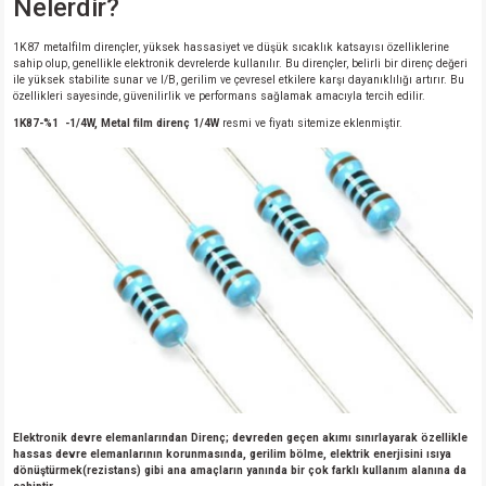
Nelerdir?
1K87 metalfilm dirençler, yüksek hassasiyet ve düşük sıcaklık katsayısı özelliklerine
sahip olup, genellikle elektronik devrelerde kullanılır. Bu dirençler, belirli bir direnç değeri
ile yüksek stabilite sunar ve I/B, gerilim ve çevresel etkilere karşı dayanıklılığı artırır. Bu
özellikleri sayesinde, güvenilirlik ve performans sağlamak amacıyla tercih edilir.
1K87-%1 -1/4W, Metal film direnç 1/4W
resmi ve fiyatı sitemize eklenmiştir.
Elektronik devre elemanlarından Direnç; devreden geçen akımı sınırlayarak özellikle
hassas devre elemanlarının korunmasında, gerilim bölme, elektrik enerjisini ısıya
dönüştürmek(rezistans) gibi ana amaçların yanında bir çok farklı kullanım alanına da