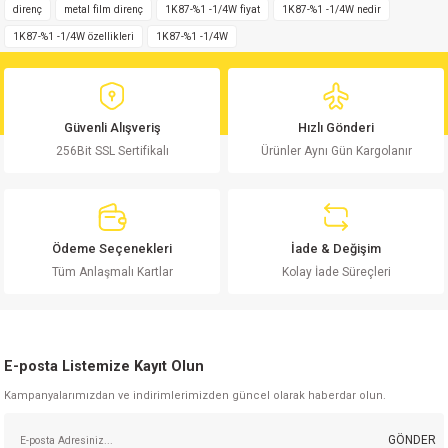
iletebilirsiniz.
direnç
metal film direnç
1K87-%1 -1/4W fiyat
1K87-%1 -1/4W nedir
Görüş ve önerileriniz için teşekkür ederiz.
1K87-%1 -1/4W özellikleri
1K87-%1 -1/4W
Ürün resmi kalitesiz, bozuk veya görüntülenemiyor.
Ürün açıklamasında eksik bilgiler bulunuyor.
Güvenli Alışveriş
Hızlı Gönderi
Ürün bilgilerinde hatalar bulunuyor.
256Bit SSL Sertifikalı
Ürünler Aynı Gün Kargolanır
Ürün fiyatı diğer sitelerden daha pahalı.
Bu ürüne benzer farklı alternatifler olmalı.
Ödeme Seçenekleri
İade & Değişim
Tüm Anlaşmalı Kartlar
Kolay İade Süreçleri
Gönder
E-posta Listemize Kayıt Olun
Kampanyalarımızdan ve indirimlerimizden güncel olarak haberdar olun.
GÖNDER