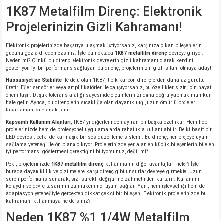
si
nsatörler
ç 25W
od
1K87 Metalfilm Direnç: Elektronik
Projelerinizin Gizli Kahramanı!
ndansatör
ç 3W
ç
Elektronik projelerinizde başarıya ulaşmak istiyorsanız, karşınıza çıkan bileşenlerin
gücünü göz ardı edemezsiniz. İşte bu noktada
1K87 metalfilm direnç
devreye giriyor.
ver
d Kondansatörler
ç 4W
Neden mi? Çünkü bu direnç, elektronik devrelerin gizli kahramanı olarak kendini
gösteriyor. İyi bir performans sağlayan bu direnç, projelerinizin gizli silahı olmaya aday!
si
ansatör
ç 6W
Hassasiyet ve Stabilite
ile dolu olan 1K87, tipik karbon dirençlerden daha az gürültü
üretir. Eğer sensörler veya amplifikatörler ile çalışıyorsanız, bu özellikler sizin için hayati
önem taşır. Düşük tolerans aralığı sayesinde ölçümlerinizi daha doğru yapmak mümkün
hale gelir. Ayrıca, bu dirençlerin sıcaklığa olan dayanıklılığı, uzun ömürlü projeler
si
Kondansatör
ç 7W
d
tasarlamanıza olanak tanır.
Kapsamlı Kullanım Alanları
, 1K87’yi diğerlerinden ayıran bir başka özelliktir. Hem hobi
isi
ansatör
ç 8W
projelerinizde hem de profesyonel uygulamalarda rahatlıkla kullanılabilir. Belki basit bir
LED devresi; belki de karmaşık bir ses düzenleme sistemi. Bu direnç, her projeye uyum
sağlama yeteneği ile ön plana çıkıyor. Projelerinizde yer alan en küçük bileşenlerin bile en
si
ster AXİAL Kondansatör
ç 9W
iyi performansı göstermesi gerektiğini biliyorsunuz, değil mi?
Peki, projelerinizde
1K87 metalfilm direnç
kullanmanın diğer avantajları neler? İşte
burada dayanıklılık ve çizilmelere karşı direnç gibi unsurlar devreye girmekte. Uzun
risi
ndansatörler
süreli performans sunarak, sizi sürekli değiştirme zahmetinden kurtarır. Kullanımı
kolaydır ve devre tasarımınıza mükemmel uyum sağlar. Yani, hem işlevselliği hem de
adaptasyon yeteneğiyle gerçekten dikkat çekici bir bileşen. Elektronik projelerinizde bu
isi
atör
kahramanı kullanmaya ne dersiniz?
Neden 1K87 %1 1/4W Metalfilm