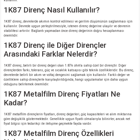
kullanılır.
1K87 Direnç Nasıl Kullanılır?
1K87 direnç, devrelerde akımın kontrol edilmesi ve gerilim düşümünün sağlanması için
kullanılır. Devrede uygun yerleştirilmesiyle, istenen direnç değerine ulaşılır ve devrenin
stabilitesi artırılır. Bağlantı yapmadan önce direnç değerinin doğru hesaplanması
önemlidir.
1K87 Direnç ile Diğer Dirençler
Arasındaki Farklar Nelerdir?
1K87 direnç, belirli bir direnç değeri olan 1.87k ohm'a sahip özel bir dirençtir. Diğer
dirençlerden farkı, tolerans, güç ve sıcaklık katsayısı gibi teknik özellikleridir. Bu direnç,
devrelerde belirli bir akım ve voltaj dengesini sağlamak için kullanılır. Farklı değer ve
özelliklere sahip dirençlerle karşılaştırıldığında, hangi uygulamalar için daha uygun
olduğunu belirlemek önemlidir.
1K87 Metalfilm Direnç Fiyatları Ne
Kadar?
1K87 metalfilm dirençlerin fiyatları, direnç değerleri, güç kapasiteleri ve alım miktarına
göre değişiklik göstermektedir. Genellikle uygun fiyatlı olmalarıyla bilinirler, ancak net
fiyat bilgisi için tedarikçi ile iletişime geçmekte fayda vardır.
1K87 Metalfilm Direnç Özellikleri