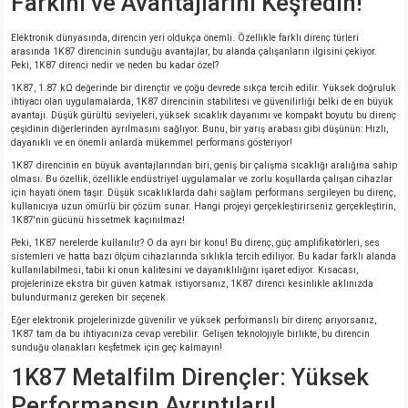
Farkını ve Avantajlarını Keşfedin!
Elektronik dünyasında, direncin yeri oldukça önemli. Özellikle farklı direnç türleri
isi
arasında 1K87 direncinin sunduğu avantajlar, bu alanda çalışanların ilgisini çekiyor.
Peki, 1K87 direnci nedir ve neden bu kadar özel?
si
1K87, 1.87 kΩ değerinde bir dirençtir ve çoğu devrede sıkça tercih edilir. Yüksek doğruluk
ihtiyacı olan uygulamalarda, 1K87 direncinin stabilitesi ve güvenilirliği belki de en büyük
avantajı. Düşük gürültü seviyeleri, yüksek sıcaklık dayanımı ve kompakt boyutu bu direnç
çeşidinin diğerlerinden ayrılmasını sağlıyor. Bunu, bir yarış arabası gibi düşünün: Hızlı,
isi
dayanıklı ve en önemli anlarda mükemmel performans gösteriyor!
1K87 direncinin en büyük avantajlarından biri, geniş bir çalışma sıcaklığı aralığına sahip
isi
olması. Bu özellik, özellikle endüstriyel uygulamalar ve zorlu koşullarda çalışan cihazlar
için hayati önem taşır. Düşük sıcaklıklarda dahi sağlam performans sergileyen bu direnç,
kullanıcıya uzun ömürlü bir çözüm sunar. Hangi projeyi gerçekleştirirseniz gerçekleştirin,
1K87'nin gücünü hissetmek kaçınılmaz!
risi
Peki, 1K87 nerelerde kullanılır? O da ayrı bir konu! Bu direnç, güç amplifikatörleri, ses
sistemleri ve hatta bazı ölçüm cihazlarında sıklıkla tercih ediliyor. Bu kadar farklı alanda
risi
kullanılabilmesi, tabii ki onun kalitesini ve dayanıklılığını işaret ediyor. Kısacası,
projelerinize ekstra bir güven katmak istiyorsanız, 1K87 direnci kesinlikle aklınızda
bulundurmanız gereken bir seçenek.
si
Eğer elektronik projelerinizde güvenilir ve yüksek performanslı bir direnç arıyorsanız,
1K87 tam da bu ihtiyacınıza cevap verebilir. Gelişen teknolojiyle birlikte, bu direncin
sunduğu olanakları keşfetmek için geç kalmayın!
si
1K87 Metalfilm Dirençler: Yüksek
Performansın Ayrıntıları!
risi