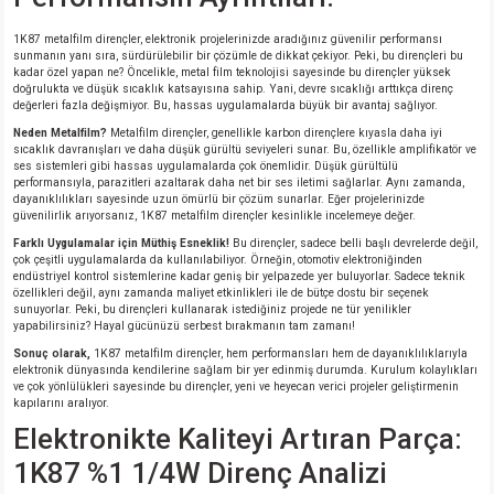
1K87 metalfilm dirençler, elektronik projelerinizde aradığınız güvenilir performansı
isi
sunmanın yanı sıra, sürdürülebilir bir çözümle de dikkat çekiyor. Peki, bu dirençleri bu
kadar özel yapan ne? Öncelikle, metal film teknolojisi sayesinde bu dirençler yüksek
doğrulukta ve düşük sıcaklık katsayısına sahip. Yani, devre sıcaklığı arttıkça direnç
erisi
değerleri fazla değişmiyor. Bu, hassas uygulamalarda büyük bir avantaj sağlıyor.
Neden Metalfilm?
Metalfilm dirençler, genellikle karbon dirençlere kıyasla daha iyi
sıcaklık davranışları ve daha düşük gürültü seviyeleri sunar. Bu, özellikle amplifikatör ve
releri
ses sistemleri gibi hassas uygulamalarda çok önemlidir. Düşük gürültülü
performansıyla, parazitleri azaltarak daha net bir ses iletimi sağlarlar. Aynı zamanda,
dayanıklılıkları sayesinde uzun ömürlü bir çözüm sunarlar. Eğer projelerinizde
P MARKA)
güvenilirlik arıyorsanız, 1K87 metalfilm dirençler kesinlikle incelemeye değer.
Farklı Uygulamalar için Müthiş Esneklik!
Bu dirençler, sadece belli başlı devrelerde değil,
çok çeşitli uygulamalarda da kullanılabiliyor. Örneğin, otomotiv elektroniğinden
endüstriyel kontrol sistemlerine kadar geniş bir yelpazede yer buluyorlar. Sadece teknik
özellikleri değil, aynı zamanda maliyet etkinlikleri ile de bütçe dostu bir seçenek
sunuyorlar. Peki, bu dirençleri kullanarak istediğiniz projede ne tür yenilikler
yapabilirsiniz? Hayal gücünüzü serbest bırakmanın tam zamanı!
Sonuç olarak,
1K87 metalfilm dirençler, hem performansları hem de dayanıklılıklarıyla
elektronik dünyasında kendilerine sağlam bir yer edinmiş durumda. Kurulum kolaylıkları
ve çok yönlülükleri sayesinde bu dirençler, yeni ve heyecan verici projeler geliştirmenin
kapılarını aralıyor.
Elektronikte Kaliteyi Artıran Parça:
1K87 %1 1/4W Direnç Analizi