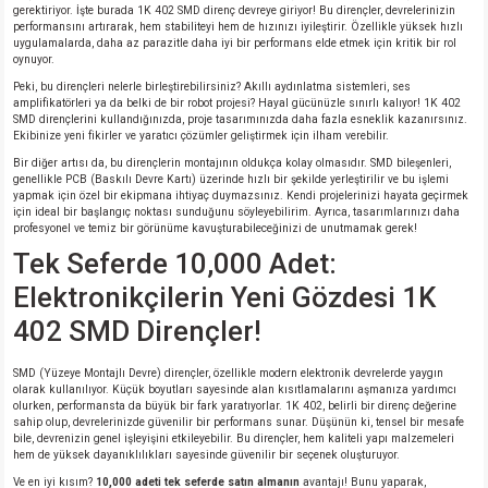
gerektiriyor. İşte burada 1K 402 SMD direnç devreye giriyor! Bu dirençler, devrelerinizin
performansını artırarak, hem stabiliteyi hem de hızınızı iyileştirir. Özellikle yüksek hızlı
uygulamalarda, daha az parazitle daha iyi bir performans elde etmek için kritik bir rol
oynuyor.
Peki, bu dirençleri nelerle birleştirebilirsiniz? Akıllı aydınlatma sistemleri, ses
amplifikatörleri ya da belki de bir robot projesi? Hayal gücünüzle sınırlı kalıyor! 1K 402
SMD dirençlerini kullandığınızda, proje tasarımınızda daha fazla esneklik kazanırsınız.
Ekibinize yeni fikirler ve yaratıcı çözümler geliştirmek için ilham verebilir.
Bir diğer artısı da, bu dirençlerin montajının oldukça kolay olmasıdır. SMD bileşenleri,
genellikle PCB (Baskılı Devre Kartı) üzerinde hızlı bir şekilde yerleştirilir ve bu işlemi
yapmak için özel bir ekipmana ihtiyaç duymazsınız. Kendi projelerinizi hayata geçirmek
için ideal bir başlangıç noktası sunduğunu söyleyebilirim. Ayrıca, tasarımlarınızı daha
profesyonel ve temiz bir görünüme kavuşturabileceğinizi de unutmamak gerek!
Tek Seferde 10,000 Adet:
Elektronikçilerin Yeni Gözdesi 1K
402 SMD Dirençler!
SMD (Yüzeye Montajlı Devre) dirençler, özellikle modern elektronik devrelerde yaygın
olarak kullanılıyor. Küçük boyutları sayesinde alan kısıtlamalarını aşmanıza yardımcı
olurken, performansta da büyük bir fark yaratıyorlar. 1K 402, belirli bir direnç değerine
sahip olup, devrelerinizde güvenilir bir performans sunar. Düşünün ki, tensel bir mesafe
bile, devrenizin genel işleyişini etkileyebilir. Bu dirençler, hem kaliteli yapı malzemeleri
hem de yüksek dayanıklılıkları sayesinde güvenilir bir seçenek oluşturuyor.
Ve en iyi kısım?
10,000 adeti tek seferde satın almanın
avantajı! Bunu yaparak,