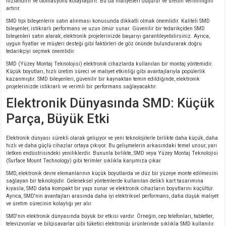
hızlandırır ve otomasyonu kolaylaştırır. Bu da maliyetleri düşürür ve üretim verimliliğini
artırır.
SMD tipi bileşenlerin satın alınması konusunda dikkatli olmak önemlidir. Kaliteli SMD
bileşenler, istikrarlı performans ve uzun ömür sunar. Güvenilir bir tedarikçiden SMD
bileşenleri satın alarak, elektronik projelerinizde başarıyı garantileyebilirsiniz. Ayrıca,
uygun fiyatlar ve müşteri desteği gibi faktörleri de göz önünde bulundurarak doğru
tedarikçiyi seçmek önemlidir.
SMD (Yüzey Montaj Teknolojisi) elektronik cihazlarda kullanılan bir montaj yöntemidir.
Küçük boyutları, hızlı üretim süreci ve maliyet etkinliği gibi avantajlarıyla popülerlik
kazanmıştır. SMD bileşenleri, güvenilir bir kaynaktan temin edildiğinde, elektronik
projelerinizde istikrarlı ve verimli bir performans sağlayacaktır.
Elektronik Dünyasında SMD: Küçük
Parça, Büyük Etki
Elektronik dünyası sürekli olarak gelişiyor ve yeni teknolojilerle birlikte daha küçük, daha
hızlı ve daha güçlü cihazlar ortaya çıkıyor. Bu gelişmelerin arkasındaki temel unsur, yarı
iletken endüstrisindeki yeniliklerdir. Bununla birlikte, SMD veya Yüzey Montaj Teknolojisi
(Surface Mount Technology) gibi terimler sıklıkla karşımıza çıkar.
SMD, elektronik devre elemanlarının küçük boyutlarda ve düz bir yüzeye monte edilmesini
sağlayan bir teknolojidir. Geleneksel yöntemlerde kullanılan delikli kart tasarımına
kıyasla, SMD daha kompakt bir yapı sunar ve elektronik cihazların boyutlarını küçültür.
Ayrıca, SMD'nin avantajları arasında daha iyi elektriksel performans, daha düşük maliyet
ve üretim sürecinin kolaylığı yer alır.
SMD'nin elektronik dünyasında büyük bir etkisi vardır. Örneğin, cep telefonları, tabletler,
televizyonlar ve bilgisayarlar gibi tüketici elektroniği ürünlerinde sıklıkla SMD kullanılır.