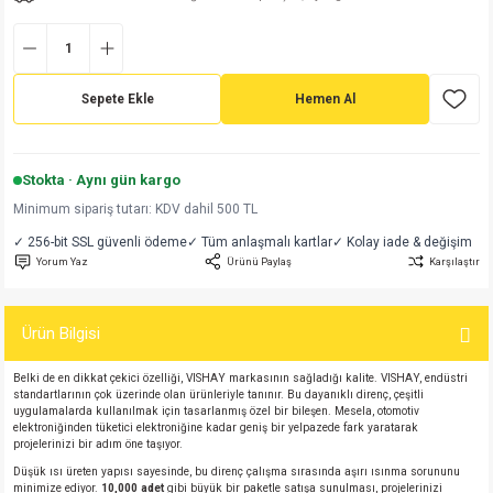
md
risi
Klemens 180C
nsatör
erisi
renç %5 2W
Kılıf
risi
Klemens 90C
atör
risi
enç 1/8w
Kılıf
Sepete Ekle
Hemen Al
i
satör
risi
enç %1 1/2W
k kapasitör
Stokta · Aynı gün kargo
si
atör
risi
enç %1 1/4W
Minimum sipariş tutarı: KDV dahil 500 TL
✓ 256-bit SSL güvenli ödeme
✓ Tüm anlaşmalı kartlar
✓ Kolay iade & değişim
si
tör
risi
renç 1/2W
ad
iyot
Yorum Yaz
Ürünü Paylaş
Karşılaştır
si
atör
Serisi
renç 10W
Ürün Bilgisi
isi
satör
Serisi
enç 1W
r 1206 Kılıf
Belki de en dikkat çekici özelliği, VISHAY markasının sağladığı kalite. VISHAY, endüstri
standartlarının çok üzerinde olan ürünleriyle tanınır. Bu dayanıklı direnç, çeşitli
 Serisi,45 Serisi
atör
Serisi
renç 20W
 1206 Kılıf - 25 Adet
iyot
uygulamalarda kullanılmak için tasarlanmış özel bir bileşen. Mesela, otomotiv
elektroniğinden tüketici elektroniğine kadar geniş bir yelpazede fark yaratarak
projelerinizi bir adım öne taşıyor.
risi
tör
isi
enç 2W
 402 Kılıf
Düşük ısı üreten yapısı sayesinde, bu direnç çalışma sırasında aşırı ısınma sorununu
minimize ediyor.
10,000 adet
gibi büyük bir paketle satışa sunulması, projelerinizi