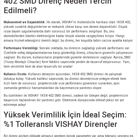
402 SMD Direnç Neden Tercih
si
ansatör
 Kılıf
Edilmeli?
si
a Tipi Kondansatör
 Kılıf
Mukavemet ve Dayanıklılık:
İlk olarak, VISHAY’ın mühendislik harikası olan 1K58 402,
yüksek sıcaklık değişimlerine ve mekanik strese karşı son derece dayanıklıdır. Düşük
ısıya dayalı uygulamalarda dahi sorunsuz bir performans sergiliyor. Bu, onu
risi
Tipi Kondansatör
 Kılıf
otomobillerden tüketici elektroniğine kadar birçok alanda vazgeçilmez kılıyor. Hangi
amaca hizmet edeceğiniz önemli değil; bu direnç, her koşulda tabiri caizse ayakta kalıyor.
si
nsatör
 Kılıf
Performans Verimliliği:
Sonraki noktada, bu direncin sağladığı yüksek performans var.
Özellikle voltaj dalgalanmalarına karşı gösterdiği direnç, cihazların güvenilir çalışmasını
sağlıyor. Bu durum, kullanıcıların projelerinde güvenle ilerlemesini sağlıyor. Ayrıca, SMD
si
r 1206 Kılıf
Kılıf
(Yüzey Montajlı Cihazlar) form faktörü sayesinde yerden de tasarruf ediyorsunuz. Yani,
hem verimlilik hem de alan tasarrufu bir arada!
Kullanıcı Dostu:
Kullanıcı deneyimi açısından, 1K58 402 SMD direnci ile çalışmak
si
 402 Kılıf
Kılıf
oldukça kolay. Yüksek kalitesi sayesinde, bu direnci devrelerinize entegre etmek hem
hızlı hem de sorunsuz. projelerinizde size performans güvencesi sunarken, aynı
zamanda gereksiz harcamalardan da kaçınmanıza yardımcı oluyor.
isi
 603 Kılıf
Kılıf
Bu özellikleri ile VISHAY 1K58 402 SMD direnci, sadece bir bileşen değil; projelerinizin
başarısını taçlandıran bir yardımcı gibi. Elektronik dünyasında dikkat çekici bir yer
edinmeye aday!
si
 805 Kılıf
5W
Yüksek Verimlilik İçin İdeal Seçim:
%1 Tolleranslı VISHAY Dirençler
isi
nsatör
W
Bir direnç alırken dikkate almanız gereken birçok parametre var, ama tolerans seviyesi en
si
atör
W