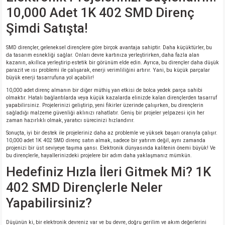
10,000 Adet 1K 402 SMD Direnç
Şimdi Satışta!
SMD dirençler, geleneksel dirençlere göre birçok avantaja sahiptir. Daha küçüktürler, bu
da tasarım esnekliği sağlar. Onları devre kartınıza yerleştirirken, daha fazla alan
kazanın, akıllıca yerleştirip estetik bir görünüm elde edin. Ayrıca, bu dirençler daha düşük
parazit ve ısı problemi ile çalışarak, enerji verimliliğini artırır. Yani, bu küçük parçalar
büyük enerji tasarrufuna yol açabilir!
10,000 adet direnç almanın bir diğer müthiş yan etkisi de bolca yedek parça sahibi
olmaktır. Hatalı bağlantılarda veya küçük kazalarda elinizde kalan dirençlerden tasarruf
yapabilirsiniz. Projelerinizi geliştirip, yeni fikirler üzerinde çalışırken, bu dirençlerin
sağladığı malzeme güvenliği aklınızı rahatlatır. Geniş bir projeler yelpazesi için her
zaman hazırlıklı olmak, yaratıcı sürecinizi hızlandırır.
Sonuçta, iyi bir destek ile projeleriniz daha az problemle ve yüksek başarı oranıyla çalışır.
10,000 adet 1K 402 SMD direnç satın almak, sadece bir yatırım değil, aynı zamanda
projenizi bir üst seviyeye taşıma şansı. Elektronik dünyasında kalitenin önemi büyük! Ve
bu dirençlerle, hayallerinizdeki projelere bir adım daha yaklaşmanız mümkün.
Hedefiniz Hızla İleri Gitmek Mi? 1K
402 SMD Dirençlerle Neler
Yapabilirsiniz?
Düşünün ki, bir elektronik devreniz var ve bu devre, doğru gerilim ve akım değerlerini