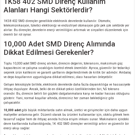
1K58 402 SMD Direnç Kullanım
Alanları Hangi Sektörlerdir?
1K58 402 SMD dirençler genellikle elektronik devrelerde kullanılır. Otomotiv,
telekomünikasyon, tüketici elektroniği ve endüstriyel otomasyon gibi pek çok sektörde yer
alırlar. Bu dirençler, devrelerin enerji verimliliğini artırmak ve sinyalleri düzenlemek için
önemli bir rol oynar.
10,000 Adet SMD Direnç Alımında
Dikkat Edilmesi Gerekenler?
Toplu 10,000 adet SMD direnç alırken, direncin değerini, toleransını, maksimum güç
kapasitesini ve çalışma sıcaklığını kontrol etmek önemlidir. Ayrıca, güvenilir bir tedarikçi
seçerek ürün kalitesini ve garanti şartlarını değerlendirmek de kritik bir adımdır. Ambalaj
ve depo koşullarının uygunluğuna dikkat edilmesi, olası hasarları önleyebilir.
Gelişen teknolojiyle birlikte, elektronik devrelerde daha fazla dayanıklılığa ve hassasiyete
ihtiyaç duyuluyor. Ancak, belki de en dikkat çekici özelliklerinden biri, %5 tolerans
oranıdır. Bu, direncin belirli bir güçteki dalgalanmalara karşı ne kadar hassas olduğunu
gösterir. Yani, normal koşullar altında, direnciniz her zaman beklediğiniz gibi
çalışacaktır.
10,000 adet
gibi büyük miktarlarda satın almak, üretici ve girişimciler için daha uygun
maliyetler anlamına gelir. Düzenli olarak bu ürünleri kullananlar için, stoklu gitmek hem
tasarruf sağlar hem de ihtiyaç anında hızlıca erişim imkanı sunar. Makinaların içindeki
devre kartlarında kullanıldığında, 1K 402 SMD dirençler verimliliği artırır ve güvenilir bir
enerji akışı sağlar.