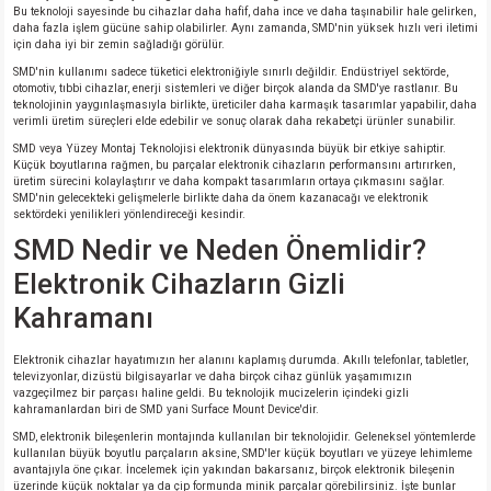
Bu teknoloji sayesinde bu cihazlar daha hafif, daha ince ve daha taşınabilir hale gelirken,
daha fazla işlem gücüne sahip olabilirler. Aynı zamanda, SMD'nin yüksek hızlı veri iletimi
için daha iyi bir zemin sağladığı görülür.
SMD'nin kullanımı sadece tüketici elektroniğiyle sınırlı değildir. Endüstriyel sektörde,
otomotiv, tıbbi cihazlar, enerji sistemleri ve diğer birçok alanda da SMD'ye rastlanır. Bu
teknolojinin yaygınlaşmasıyla birlikte, üreticiler daha karmaşık tasarımlar yapabilir, daha
verimli üretim süreçleri elde edebilir ve sonuç olarak daha rekabetçi ürünler sunabilir.
SMD veya Yüzey Montaj Teknolojisi elektronik dünyasında büyük bir etkiye sahiptir.
Küçük boyutlarına rağmen, bu parçalar elektronik cihazların performansını artırırken,
üretim sürecini kolaylaştırır ve daha kompakt tasarımların ortaya çıkmasını sağlar.
SMD'nin gelecekteki gelişmelerle birlikte daha da önem kazanacağı ve elektronik
sektördeki yenilikleri yönlendireceği kesindir.
SMD Nedir ve Neden Önemlidir?
Elektronik Cihazların Gizli
Kahramanı
Elektronik cihazlar hayatımızın her alanını kaplamış durumda. Akıllı telefonlar, tabletler,
televizyonlar, dizüstü bilgisayarlar ve daha birçok cihaz günlük yaşamımızın
vazgeçilmez bir parçası haline geldi. Bu teknolojik mucizelerin içindeki gizli
kahramanlardan biri de SMD yani Surface Mount Device'dir.
SMD, elektronik bileşenlerin montajında kullanılan bir teknolojidir. Geleneksel yöntemlerde
kullanılan büyük boyutlu parçaların aksine, SMD'ler küçük boyutları ve yüzeye lehimleme
avantajıyla öne çıkar. İncelemek için yakından bakarsanız, birçok elektronik bileşenin
üzerinde küçük noktalar ya da çip formunda minik parçalar görebilirsiniz. İşte bunlar