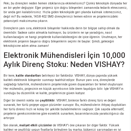
Peki, bu dirençleri neden hemen stoklarınıza eklemelisiniz? Çünkü teknolojik dünyada her
an bir şeyler değişiyor. Eğer projeniz için doğru bileşenleri zamanında tedarik etmezseniz,
isi
bir anda geri kalabilirsiniz. Hızla giden teknolojide geri planda kalmak istemezsiniz,
değil mi? Bu nedenle, 1K58 402 SMD dirençlerinizi hemen edinin ve projelerinizdeki
potansiyeli maksimuma çıkarın.
erisi
Dirençlerin yanı sıra, elektronik bileşenler hakkında derin bir bilgiye sahip olmak da
önemlidir. Sadece satın almakla kalmayın; bu ürünlerin ne işe yaradığını, nasıl
kullanılacağını ve hangi projelerde kullanılabileceğini de iyice öğrenin. Unutmayın, her
releri
elektronik projenin başarısı doğru bileşenlerin seçimi ile başlar. Şimdi, geleceğin
teknolojisine adım atma zamanı!
Elektronik Mühendisleri İçin 10,000
P MARKA)
Aylık Direnç Stoku: Neden VISHAY?
Bir kere,
kalite standartları
belirleyici bir faktördür. VISHAY, dünya çapında yüksek
kaliteli elektronik bileşenler sunmayı taahhüt ediyor. Bunun yanı sıra, dirençlerde
sağladığı tutarlılık, mühendislerin projelerinde güven duyacakları bir temel oluşturuyor.
Her mühendis, projesinin en küçük ayrıntısının bile önem taşıdığını bilir. İşte VISHAY’ın
sunduğu bu düzenlilik ve kalite, projelerinize güven katıyor.
Diğer bir önemli nokta ise
çeşitliliktir
. VISHAY, binlerce farklı direnç türü ve değeri
sunarak, her türlü projeye uygun çözümler sunuyor. Bu, mühendislerin ihtiyaç duydukları
her türlü direnci hızlı ve kolay bir şekilde bulabilmelerini sağlıyor. Çok sayıda alternatif,
projelerin gereksinimlerine göre esneklik sunarken, tasarımlarınızda yaratıcılığınızı da
artırıyor.
Son olarak,
maliyet etkili çözümler
de VISHAY'i öne çıkaran bir diğer faktör. Yüksek
kaliteyi ve çeşitliliği uygun fiyatlarla birleştiren bu marka, bütçenizi sarsmadan en iyi