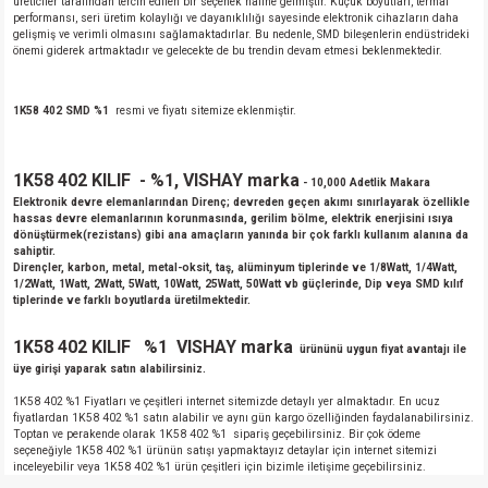
üreticiler tarafından tercih edilen bir seçenek haline gelmiştir. Küçük boyutları, termal
performansı, seri üretim kolaylığı ve dayanıklılığı sayesinde elektronik cihazların daha
gelişmiş ve verimli olmasını sağlamaktadırlar. Bu nedenle, SMD bileşenlerin endüstrideki
önemi giderek artmaktadır ve gelecekte de bu trendin devam etmesi beklenmektedir.
1K58 402 SMD %1
resmi ve fiyatı sitemize eklenmiştir.
1K58 402 KILIF - %1, VISHAY marka
- 10,000 Adetlik Makara
Elektronik devre elemanlarından Direnç; devreden geçen akımı sınırlayarak özellikle
hassas devre elemanlarının korunmasında, gerilim bölme, elektrik enerjisini ısıya
dönüştürmek(rezistans) gibi ana amaçların yanında bir çok farklı kullanım alanına da
sahiptir.
Dirençler, karbon, metal, metal-oksit, taş, alüminyum tiplerinde ve 1/8Watt, 1/4Watt,
1/2Watt, 1Watt, 2Watt, 5Watt, 10Watt, 25Watt, 50Watt vb güçlerinde, Dip veya SMD kılıf
tiplerinde ve farklı boyutlarda üretilmektedir.
1K58 402 KILIF %1 VISHAY marka
ürününü uygun fiyat avantajı ile
üye girişi yaparak satın alabilirsiniz.
1K58 402 %1 Fiyatları ve çeşitleri internet sitemizde detaylı yer almaktadır. En ucuz
fiyatlardan 1K58 402 %1 satın alabilir ve aynı gün kargo özelliğinden faydalanabilirsiniz.
Toptan ve perakende olarak 1K58 402 %1 sipariş geçebilirsiniz. Bir çok ödeme
seçeneğiyle 1K58 402 %1 ürünün satışı yapmaktayız detaylar için internet sitemizi
inceleyebilir veya 1K58 402 %1 ürün çeşitleri için bizimle iletişime geçebilirsiniz.