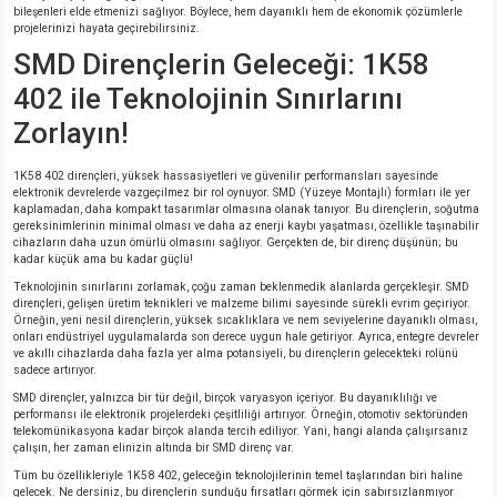
bileşenleri elde etmenizi sağlıyor. Böylece, hem dayanıklı hem de ekonomik çözümlerle
projelerinizi hayata geçirebilirsiniz.
SMD Dirençlerin Geleceği: 1K58
402 ile Teknolojinin Sınırlarını
Zorlayın!
1K58 402 dirençleri, yüksek hassasiyetleri ve güvenilir performansları sayesinde
elektronik devrelerde vazgeçilmez bir rol oynuyor. SMD (Yüzeye Montajlı) formları ile yer
kaplamadan, daha kompakt tasarımlar olmasına olanak tanıyor. Bu dirençlerin, soğutma
gereksinimlerinin minimal olması ve daha az enerji kaybı yaşatması, özellikle taşınabilir
cihazların daha uzun ömürlü olmasını sağlıyor. Gerçekten de, bir direnç düşünün; bu
kadar küçük ama bu kadar güçlü!
Teknolojinin sınırlarını zorlamak, çoğu zaman beklenmedik alanlarda gerçekleşir. SMD
dirençleri, gelişen üretim teknikleri ve malzeme bilimi sayesinde sürekli evrim geçiriyor.
Örneğin, yeni nesil dirençlerin, yüksek sıcaklıklara ve nem seviyelerine dayanıklı olması,
onları endüstriyel uygulamalarda son derece uygun hale getiriyor. Ayrıca, entegre devreler
ve akıllı cihazlarda daha fazla yer alma potansiyeli, bu dirençlerin gelecekteki rolünü
sadece artırıyor.
SMD dirençler, yalnızca bir tür değil, birçok varyasyon içeriyor. Bu dayanıklılığı ve
performansı ile elektronik projelerdeki çeşitliliği artırıyor. Örneğin, otomotiv sektöründen
telekomünikasyona kadar birçok alanda tercih ediliyor. Yani, hangi alanda çalışırsanız
çalışın, her zaman elinizin altında bir SMD direnç var.
Tüm bu özellikleriyle 1K58 402, geleceğin teknolojilerinin temel taşlarından biri haline
gelecek. Ne dersiniz, bu dirençlerin sunduğu fırsatları görmek için sabırsızlanmıyor