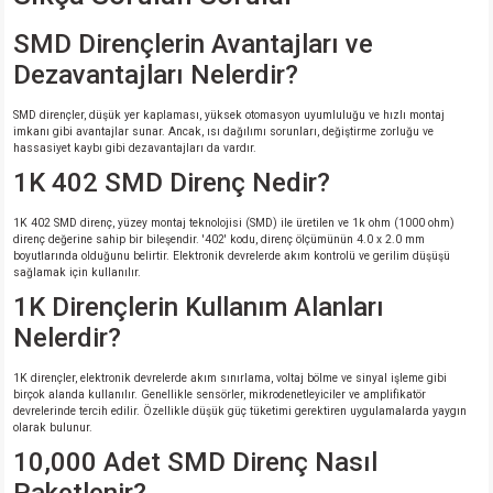
SMD Dirençlerin Avantajları ve
Dezavantajları Nelerdir?
SMD dirençler, düşük yer kaplaması, yüksek otomasyon uyumluluğu ve hızlı montaj
imkanı gibi avantajlar sunar. Ancak, ısı dağılımı sorunları, değiştirme zorluğu ve
hassasiyet kaybı gibi dezavantajları da vardır.
1K 402 SMD Direnç Nedir?
1K 402 SMD direnç, yüzey montaj teknolojisi (SMD) ile üretilen ve 1k ohm (1000 ohm)
direnç değerine sahip bir bileşendir. '402' kodu, direnç ölçümünün 4.0 x 2.0 mm
boyutlarında olduğunu belirtir. Elektronik devrelerde akım kontrolü ve gerilim düşüşü
sağlamak için kullanılır.
1K Dirençlerin Kullanım Alanları
Nelerdir?
1K dirençler, elektronik devrelerde akım sınırlama, voltaj bölme ve sinyal işleme gibi
birçok alanda kullanılır. Genellikle sensörler, mikrodenetleyiciler ve amplifikatör
devrelerinde tercih edilir. Özellikle düşük güç tüketimi gerektiren uygulamalarda yaygın
olarak bulunur.
10,000 Adet SMD Direnç Nasıl