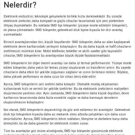
Nelerdir?
Elektronik endüstrisi, teknolojik gelişmelerle birlikte hızla ilerlemektedir. Bu süreçte
elektronik üreticiler, daha kompakt ve güçlü cihazlar tasarlamak için yeni yöntemlere
ihtiyaç duymaktadır. Bu noktada SMD tipi bileşenler (yüzeye monte edilebilir bileşenler),
ön plana çıkmaktadır. SMD bileşenler, geleneksel disk tipine kıyasla bir dizi avantaj
sunmaktadır.
Birincil avantajlarından biri, küçük boyutlarıdır. SMD bileşenler, daha az alan kaplayarak
elektronik devre kartlarındaki yerleşimi kolaylaştırır. Bu da daha küçük ve hafif cihazların
üretilmesini mümkün kılar. Mobil telefonlar, tabletler ve akıllı saatler gibi taşınabilir
cihazlar, SMD bileşenlerin bu avantajından büyük ölçüde faydalanmaktadır.
SMD bileşenlerin bir diğer önemli avantajı ise daha iyi termal performanstır. Yüzeye monte
edilen bileşenler, daha yakın bir temas yüzeyi oluşturarak ısı transferini artırır. Bu sayede
cihazların daha etkin bir şekilde soğuması sağlanır ve ısının birikmesi önlenir. Böylece,
daha yüksek performans ve daha uzun bir cihaz ömrü elde edilir.
Ayrıca, SMD bileşenlerin seri üretimi daha kolaydır. Otomatik montaj ekipmanları
kullanılarak hızlı ve verimli bir şekilde üretilirler. Bu da elektronik üreticilerin maliyetleri
düşürmesine yardımcı olur. Aynı zamanda, SMD bileşenlerin daha küçük boyutları, devre
kartlarının tasarımında daha fazla esneklik sağlar ve daha karmaşık devrelerin
oluşturulmasını kolaylaştırır.
Son olarak, SMD bileşenlerin dayanıklılığı da göz ardı edilemez bir avantajdır. Geleneksel
disk tipi bileşenlere kıyasla daha az mekanik stres altında çalıştıkları için daha uzun
ömürlüdürler. Ayrıca, SMD bileşenlerin lehim noktaları, titreşime ve darbelere karşı daha
dirençlidir, bu da daha güvenilir bir elektronik sistem sunar.
Tüm bu avantajlar göz önüne alındığında, SMD tipi bileşenler günümüzde elektronik