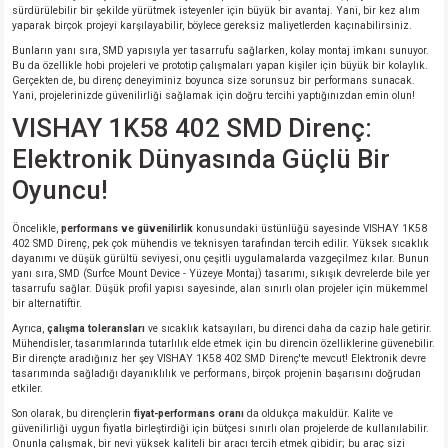
sürdürülebilir bir şekilde yürütmek isteyenler için büyük bir avantaj. Yani, bir kez alım
si
atör
Serisi
enç 3W
 603 Kılıf
yaparak birçok projeyi karşılayabilir, böylece gereksiz maliyetlerden kaçınabilirsiniz.
Bunların yanı sıra, SMD yapısıyla yer tasarrufu sağlarken, kolay montaj imkanı sunuyor.
Bu da özellikle hobi projeleri ve prototip çalışmaları yapan kişiler için büyük bir kolaylık.
si
satör
erisi
enç 4W
 603 Kılıf - 25 Adet
Gerçekten de, bu direnç deneyiminiz boyunca size sorunsuz bir performans sunacak.
Yani, projelerinizde güvenilirliği sağlamak için doğru tercihi yaptığınızdan emin olun!
4 Serisi,27 Serisi,93 Serisi
atör
Serisi
enç 5W
 805 Kılıf
VISHAY 1K58 402 SMD Direnç:
Elektronik Dünyasında Güçlü Bir
tör
 Serisi
ç 10W
 805 Kılıf - 25 Adet
Oyuncu!
erisi
atör
erisi
ç 11W
d
Öncelikle,
performans ve güvenilirlik
konusundaki üstünlüğü sayesinde VISHAY 1K58
402 SMD Direnç, pek çok mühendis ve teknisyen tarafından tercih edilir. Yüksek sıcaklık
dayanımı ve düşük gürültü seviyesi, onu çeşitli uygulamalarda vazgeçilmez kılar. Bunun
isi
satör
ç 13W
yanı sıra, SMD (Surfce Mount Device - Yüzeye Montaj) tasarımı, sıkışık devrelerde bile yer
tasarrufu sağlar. Düşük profil yapısı sayesinde, alan sınırlı olan projeler için mükemmel
bir alternatiftir.
isi
atör
ç 14W
Ayrıca,
çalışma toleransları
ve sıcaklık katsayıları, bu direnci daha da cazip hale getirir.
Mühendisler, tasarımlarında tutarlılık elde etmek için bu direncin özelliklerine güvenebilir.
Bir dirençte aradığınız her şey VISHAY 1K58 402 SMD Direnç'te mevcut! Elektronik devre
i
satör
ç 15W
tasarımında sağladığı dayanıklılık ve performans, birçok projenin başarısını doğrudan
etkiler.
isi
atör
ç 17W
iyot
Son olarak, bu dirençlerin
fiyat-performans oranı
da oldukça makuldür. Kalite ve
güvenilirliği uygun fiyatla birleştirdiği için bütçesi sınırlı olan projelerde de kullanılabilir.
Onunla çalışmak, bir nevi yüksek kaliteli bir aracı tercih etmek gibidir; bu araç sizi