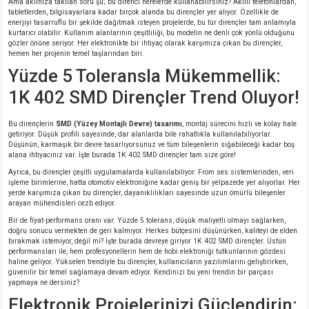
Ama aklınıza takılan soru şu; bu direnci nerelerde kullanabilirsiniz? Akıllı telefonlardan,
tabletlerden, bilgisayarlara kadar birçok alanda bu dirençler yer alıyor. Özellikle de
enerjiyi tasarruflu bir şekilde dağıtmak isteyen projelerde, bu tür dirençler tam anlamıyla
kurtarıcı olabilir. Kullanım alanlarının çeşitliliği, bu modelin ne denli çok yönlü olduğunu
gözler önüne seriyor. Her elektronikte bir ihtiyaç olarak karşımıza çıkan bu dirençler,
hemen her projenin temel taşlarından biri.
Yüzde 5 Toleransla Mükemmellik:
1K 402 SMD Dirençler Trend Oluyor!
Bu dirençlerin
SMD (Yüzey Montajlı Devre) tasarımı
, montaj sürecini hızlı ve kolay hale
getiriyor. Düşük profili sayesinde, dar alanlarda bile rahatlıkla kullanılabiliyorlar.
Düşünün, karmaşık bir devre tasarlıyorsunuz ve tüm bileşenlerin sığabileceği kadar boş
alana ihtiyacınız var. İşte burada 1K 402 SMD dirençler tam size göre!
Ayrıca, bu dirençler çeşitli uygulamalarda kullanılabiliyor. From ses sistemlerinden, veri
işleme birimlerine, hatta otomotiv elektroniğine kadar geniş bir yelpazede yer alıyorlar. Her
yerde karşımıza çıkan bu dirençler, dayanıklılıkları sayesinde uzun ömürlü bileşenler
arayan mühendisleri cezb ediyor.
Bir de fiyat-performans oranı var. Yüzde 5 tolerans, düşük maliyetli olmayı sağlarken,
doğru sonucu vermekten de geri kalmıyor. Herkes bütçesini düşünürken, kaliteyi de elden
bırakmak istemiyor, değil mi? İşte burada devreye giriyor 1K 402 SMD dirençler. Üstün
performansları ile, hem profesyonellerin hem de hobi elektroniği tutkunlarının gözdesi
haline geliyor. Yükselen trendiyle bu dirençler, kullanıcıların yazılımlarını geliştirirken,
güvenilir bir temel sağlamaya devam ediyor. Kendinizi bu yeni trendin bir parçası
yapmaya ne dersiniz?
Elektronik Projelerinizi Güçlendirin: