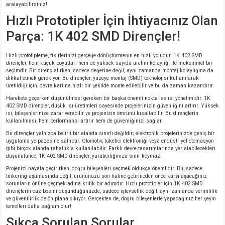
aralayabilirsiniz!
Hızlı Prototipler İçin İhtiyacınız Olan
Parça: 1K 402 SMD Dirençler!
Hızlı prototipleme, fikirlerinizi gerçeğe dönüştürmenin en hızlı yoludur. 1K 402 SMD
dirençler, hem küçük boyutları hem de yüksek sayıda üretim kolaylığı ile mükemmel bir
seçimdir. Bir direnç alırken, sadece değerine değil, aynı zamanda montaj kolaylığına da
dikkat etmek gerekiyor. Bu dirençler, yüzeye montaj (SMD) teknolojisi kullanılarak
üretildiği için, devre kartına hızlı bir şekilde monte edilebilir ve bu da zaman kazandırır.
Harekete geçerken düşünülmesi gereken bir başka önemli nokta ise ısı yönetimidir. 1K
402 SMD dirençler, düşük ısı üretimleri sayesinde projelerinizin güvenliğini artırır. Yüksek
ısı, bileşenlerinize zarar verebilir ve projenizin ömrünü kısaltabilir. Bu dirençlerin
kullanılması, hem performansı artırır hem de güvenliğinizi sağlar.
Bu dirençler yalnızca belirli bir alanda sınırlı değildir; elektronik projelerinizde geniş bir
uygulama yelpazesine sahiptir. Otomotiv, tüketici elektroniği veya endüstriyel otomasyon
gibi birçok alanda rahatlıkla kullanılabilir. Farklı devre tasarımlarında yer alabilecekleri
düşünülünce, 1K 402 SMD dirençler, yaratıcılığınıza sınır koymaz.
Projenizi hayata geçirirken, doğru bileşenleri seçmek oldukça önemlidir. Bu, sadece
tinkering aşamasında değil, ürününüzü son haline getirmeden önce karşılaşacağınız
sorunların önüne geçmek adına kritik bir adımdır. Hızlı prototipler için 1K 402 SMD
dirençlerin cazibesini düşündüğünüzde, sadece işlevsellik değil, aynı zamanda verimlilik
ve güvenilirlik de ön plana çıkıyor. Gerçekten de, doğru bileşenlerle yapacağınız her şeyin
temelleri daha sağlam olur!
Sıkça Sorulan Sorular