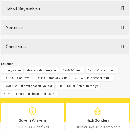
Taksit Seçenekleri
Yorumlar
Önerileriniz
Bu ürüne ilk yorumu siz yapın!
Bu ürünün fiyat bilgisi, resim, ürün açıklamalarında ve diğer konularda
Etiketler :
yetersiz gördüğünüz noktaları öneri formunu kullanarak tarafımıza
Yorum Yaz
iletebilirsiniz.
direnç satan
direnç satan firmalar
1K58 %1 smd
1K58 %1 smd direnç
Görüş ve önerileriniz için teşekkür ederiz.
1K58 %1 smd fiyat
1K58 %1 smd 402 kılıf
1k58 402 kılıf smd dudullu
1k58 402 kılıf smd anadolu yakası
1k58 402 kılıf smd ümraniye
Ürün resmi kalitesiz, bozuk veya görüntülenemiyor.
402 kılıf smd direnç fiyatları en ucuz
Ürün açıklamasında eksik bilgiler bulunuyor.
Ürün bilgilerinde hatalar bulunuyor.
Ürün fiyatı diğer sitelerden daha pahalı.
Güvenli Alışveriş
Hızlı Gönderi
Bu ürüne benzer farklı alternatifler olmalı.
256Bit SSL Sertifikalı
Ürünler Aynı Gün Kargolanır