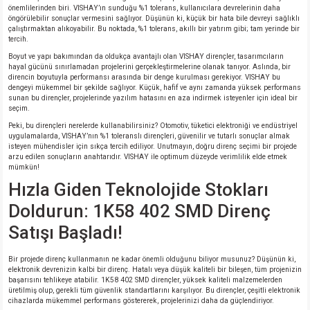
önemlilerinden biri. VISHAY’ın sunduğu %1 tolerans, kullanıcılara devrelerinin daha
öngörülebilir sonuçlar vermesini sağlıyor. Düşünün ki, küçük bir hata bile devreyi sağlıklı
çalıştırmaktan alıkoyabilir. Bu noktada, %1 tolerans, akıllı bir yatırım gibi; tam yerinde bir
isi
tercih.
Boyut ve yapı bakımından da oldukça avantajlı olan VISHAY dirençler, tasarımcıların
si
hayal gücünü sınırlamadan projelerini gerçekleştirmelerine olanak tanıyor. Aslında, bir
direncin boyutuyla performansı arasında bir denge kurulması gerekiyor. VISHAY bu
dengeyi mükemmel bir şekilde sağlıyor. Küçük, hafif ve aynı zamanda yüksek performans
sunan bu dirençler, projelerinde yazılım hatasını en aza indirmek isteyenler için ideal bir
isi
seçim.
Peki, bu dirençleri nerelerde kullanabilirsiniz? Otomotiv, tüketici elektroniği ve endüstriyel
isi
uygulamalarda, VISHAY’nın %1 toleranslı dirençleri, güvenilir ve tutarlı sonuçlar almak
isteyen mühendisler için sıkça tercih ediliyor. Unutmayın, doğru direnç seçimi bir projede
arzu edilen sonuçların anahtarıdır. VISHAY ile optimum düzeyde verimlilik elde etmek
mümkün!
risi
Hızla Giden Teknolojide Stokları
risi
Doldurun: 1K58 402 SMD Direnç
Satışı Başladı!
si
Bir projede direnç kullanmanın ne kadar önemli olduğunu biliyor musunuz? Düşünün ki,
elektronik devrenizin kalbi bir direnç. Hatalı veya düşük kaliteli bir bileşen, tüm projenizin
si
başarısını tehlikeye atabilir. 1K58 402 SMD dirençler, yüksek kaliteli malzemelerden
üretilmiş olup, gerekli tüm güvenlik standartlarını karşılıyor. Bu dirençler, çeşitli elektronik
cihazlarda mükemmel performans göstererek, projelerinizi daha da güçlendiriyor.
risi