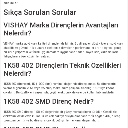
musunuz?
Sıkça Sorulan Sorular
VISHAY Marka Dirençlerin Avantajları
Nelerdir?
VISHAY markası, yüksek kaliteli dirençleriyle bilinir. Bu dirençler, düşük tolerans, yüksek
stabilite ve güvenilirlik sunarak elektronik devrelerin performansını artırır. Ayrıca, geniş
bir ürün yelpazesi ve farklı uygulamalara uygun tasarımları sayesinde, kullanıcıların
ihtiyaçlarına özel çözümler sağlar.
1K58 402 Dirençlerin Teknik Özellikleri
Nelerdir?
1K58 402 dirençleri, 1K (1000 ohm) nominal değerinde direnç sunar. Bu dirençlerin
toleransı genellikle %1 veya %5 olup, maksimum çalışma sıcaklığı 155°C'ye kadar
çıkabilir. Bu özellikleri sayesinde, çeşitli elektronik devrelerde kullanılabilmektedir.
1K58 402 SMD Direnç Nedir?
1K58 402 SMD direnç, 1,58 kΩ değerinde bir yüzey montaj direnç türüdür. Genellikle
elektronik devrelerde kullanılır ve kompakt yapısıyla alan tasarrufu sağlar. 402, direnç
boyutunu belirtir ve bu direnç, sıcaklık değişimlerine karşı dayanıklıdır.