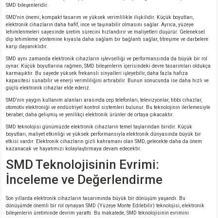
SMD bileşenleridir.
SMD'nin önemi, kompakt tasarım ve yüksek verimlilikle ilişkilidir. Küçük boyutları,
elektronik cihazların daha hafif, ince ve taşınabilir olmasını sağlar. Ayrıca, yüzeye
lehimlenmeleri sayesinde üretim sürecini hızlandırır ve maliyetleri düşürür. Geleneksel
dip lehimleme yöntemine kıyasla daha sağlam bir bağlantı sağlar, titreşime ve darbelere
karşı dayanıklıdır.
SMD aynı zamanda elektronik cihazların işlevselliği ve performansında da büyük bir rol
oynar. Küçük boyutlarına rağmen, SMD bileşenlerin içerisindeki devre tasarımları oldukça
karmaşıktır. Bu sayede yüksek frekanslı sinyalleri işleyebilir, daha fazla hafıza
kapasitesi sunabilir ve enerji verimliliğini artırabilir. Bunun sonucunda ise daha hızlı ve
güçlü elektronik cihazlar elde ederiz.
SMD'nin yaygın kullanım alanları arasında cep telefonları, televizyonlar, tıbbi cihazlar,
otomotiv elektroniği ve endüstriyel kontrol sistemleri bulunur. Bu teknolojinin ilerlemesiyle
beraber, daha gelişmiş ve yenilikçi elektronik ürünler de ortaya çıkacaktır.
SMD teknolojisi günümüzde elektronik cihazların temel taşlarından biridir. Küçük
boyutları, maliyet etkinliği ve yüksek performansıyla elektronik dünyasında büyük bir
etkisi vardır. Elektronik cihazların gizli kahramanı olan SMD, gelecekte daha da önem
kazanacak ve hayatımızı kolaylaştırmaya devam edecektir.
SMD Teknolojisinin Evrimi:
İnceleme ve Değerlendirme
Son yıllarda elektronik cihazların tasarımında büyük bir dönüşüm yaşandı. Bu
dönüşümde önemli bir rol oynayan SMD (Yüzeye Monte Edilebilir) teknolojisi, elektronik
bileşenlerin üretiminde devrim yarattı. Bu makalede, SMD teknolojisinin evrimini