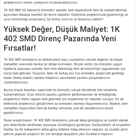
projelerinizin üretim süreçlerini hızlandırabilirsiniz.
1K 402 SMD %5 toleranslı dirençleri seçmek, hem dayanıklılık hem de maliyet etkinliği
açısından oldukça mantıklı bir tercih olacaktır. Elektronik projelerinizde güvenilirliği ve
uzun ömürlülüğü arıyorsanız, bu direnç sizin en iyi dostunuz olabilir!
Yüksek Değer, Düşük Maliyet: 1K
402 SMD Direnç Pazarında Yeni
Fırsatlar!
1K 402 SMD dirençlerin en dikkat çekici yanı, sundukları yüksek değerler ile düşük
maliyetleri arasında harika bir denge kurmaları. Birçok üretici, bu dirençleri uygun
fiyatlarla piyasaya sürerek, hem hobi elektroniği hem de endüstriyel uygulamalar için
cazip hale getiriyor. Düşünün, belki de birkaç yüz lira vermeden, projenizde gerektiği
kadar direnç alabilir, böylece bütçenizi sarsmadan yaratıcı çalışmalarınızı
sürdürebilirsiniz.
Ayrıca, küçük boyutları sayesinde bu dirençler, sıkışık devrelerde bile rahatlıkla
kullanılabiliyor. Uzun ömürlü yapıları, güvenilir performansları ile birleştiğinde,
projelerinizi daha sağlam hale getirmek için mükemmel bir seçenek sunuyor. Siz de
elektronik projelerinizi geliştirirken bu dirençleri seçmeyi düşünmelisiniz. Böylece, hem
maliyetleri düşürürken hem de kaliteyi artırarak, yine de rakiplerinizin önüne
geçebilirsiniz.
Pazar araştırmaları, 1K 402 SMD dirençlerin, yüksek talep gördüğünü ve sürekli olarak
yeni tedarikçiler tarafından piyasaya sürüldüğünü gösteriyor. Sürdürülebilir ve erişilebilir
fiyatlar, bu tür bileşenlerin daha geniş kitlelere hitap etmesini sağlıyor. bu yüzden akıllı
yatırım yaparak projenizi bir üst seviyeye taşıyabilir, yeni fırsatların kapısını