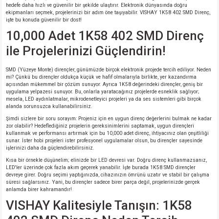
hedefe daha hızlı ve güvenilir bir şekilde ulaştırır. Elektronik dünyasında doğru
si
nsatörler
ç 25W
od
ekipmanları seçmek, projelerinizi bir adım öne taşıyabilir. VISHAY 1K58 402 SMD Direnç,
işte bu konuda güvenilir bir dost!
ndansatör
ç 3W
ç
10,000 Adet 1K58 402 SMD Direnç
ile Projelerinizi Güçlendirin!
ver
d Kondansatörler
ç 4W
SMD (Yüzeye Monte) dirençler, günümüzde birçok elektronik projede tercih ediliyor. Neden
mi? Çünkü bu dirençler oldukça küçük ve hafif olmalarıyla birlikte, yer kazandırma
si
ansatör
ç 6W
açısından mükemmel bir çözüm sunuyor. Ayrıca 1K58 değerindeki dirençler, geniş bir
uygulama yelpazesi sunuyor. Bu, onlarla yaratacağınız projelerde esneklik sağlıyor;
mesela, LED aydınlatmalar, mikrodenetleyici projeleri ya da ses sistemleri gibi birçok
si
Kondansatör
ç 7W
d
alanda sorunsuzca kullanabilirsiniz.
Şimdi sizlere bir soru sorayım: Projeniz için en uygun direnç değerlerini bulmak ne kadar
isi
ansatör
ç 8W
zor olabilir? Hedeflediğiniz projelerin gereksinimlerini saptamak, uygun dirençleri
kullanmak ve performansı artırmak için bu 10,000 adet direnç, ihtiyacınız olan çeşitliliği
sunar. İster hobi projeleri ister profesyonel uygulamalar olsun, bu dirençler sayesinde
işlerinizi daha da güçlendirebilirsiniz.
si
ster AXİAL Kondansatör
ç 9W
Kısa bir örnekle düşünelim; elinizde bir LED devresi var. Doğru direnç kullanmazsanız,
LED'ler üzerinde çok fazla akım geçerek yanabilir. İşte burada 1K58 SMD dirençler
risi
ndansatörler
devreye girer. Doğru seçimi yaptığınızda, cihazınızın ömrünü uzatır ve stabil bir çalışma
süresi sağlarsınız. Yani, bu dirençler sadece birer parça değil, projelerinizde gerçek
anlamda birer kahramandır!
isi
atör
VISHAY Kalitesiyle Tanışın: 1K58