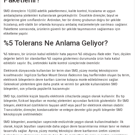
Paketlenir?
SMD dirençlerin 10,000 adetlik paketlenmesi, kalite kontrol, hizalama ve uygun
ambalajlama yöntemleri kullanılarak gerçekleştirilir. Öncelikle dirençler, boyut ve
değerlerine göre sınıflandırılır. Ardından, her bir direnç grubunun doğru bir şekilde
hizalanıp, anti-statik bir ortamda koruyucu ambalaj malzemeleriyle sarılması sağlanır.
Paketleme sonrasında, ürünlerin güvenli bir şekilde taşınmasının sağlanması için
etiketleme yapılır.
%5 Tolerans Ne Anlama Geliyor?
%5 tolerans, bir ürünün kabul edilebilir hata payının %5 olduğunu ifade eder. Yani, ölçülen
değerler belirli bir standarttan %5 sapma göstermesi durumunda ürün hala kabul
edilebilir sayılır. Bu, üretimdeki kalite kontrol süreçlerinde önemlidir.
Elektronik dünyasında kullanılan bir terim olan SMD, yüzey montaj teknolojisinin
kısaltmasıdır. İngilizce Surface Mount Device ifadesinin baş harflerinden oluşan bu terim,
elektronik bileşenlerin devre kartları üzerine kolayca monte edilebilmesini sağlar.
Geleneksel yöntemlere göre daha pratik ve verimli bir şekilde kullanılabilen SMD
bileşenleri, son yıllarda popülerlik kazanmıştır.
SMD tipi, özellikle küçük boyutlu elektronik cihazlarda yaygın olarak kullanılır. Bu tip
bileşenler, fiziksel boyutları ve montaj yöntemleri açısından farklılık gösterebilir. Bir SMD
bileşeni, elektriksel özelliklerini taşıyan aktif veya pasif bir elektronik eleman olabilir.
Transistörler, dirençler, kondansatörler ve entegre devreler gibi çeşitli bileşenler SMD
teknolojisiyle üretilmektedir.
SMD bileşenleri, avantajları sayesinde endüstride yaygın olarak kullanılmaktadır. İlk
olarak, küçük boyutları sayesinde daha yoğun devre tasarımlarına imkan tanır ve mekan
tasarrufu sağlar. Ayrıca, yüzey montaj teknolojisi devre kartlarının üretim sürecini