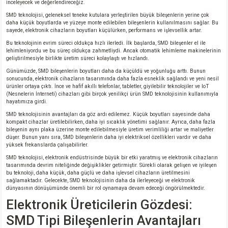
inceleyecek ve değerlendireceğiz.
SMD teknolojisi, geleneksel teneke kutulara yerleştirilen büyük bileşenlerin yerine çok
daha küçük boyutlarda ve yüzeye monte edilebilen bileşenlerin kullanılmasını sağlar. Bu
sayede, elektronik cihazların boyutları küçülürken, performans ve işlevsellik artar.
Bu teknolojinin evrim süreci oldukça hızlı ilerledi. İlk başlarda, SMD bileşenler el ile
lehimleniyordu ve bu süreç oldukça zahmetliydi. Ancak otomatik lehimleme makinelerinin
geliştirilmesiyle birlikte üretim süreci kolaylaştı ve hızlandı.
Günümüzde, SMD bileşenlerin boyutları daha da küçüldü ve yoğunluğu arttı. Bunun
sonucunda, elektronik cihazların tasarımında daha fazla esneklik sağlandı ve yeni nesil
ürünler ortaya çıktı. İnce ve hafif akıllı telefonlar, tabletler, giyilebilir teknolojiler ve IoT
(Nesnelerin İnterneti) cihazları gibi birçok yenilikçi ürün SMD teknolojisinin kullanımıyla
hayatımıza girdi.
SMD teknolojisinin avantajları da göz ardı edilemez. Küçük boyutları sayesinde daha
kompakt cihazlar üretilebilirken, daha iyi sıcaklık yönetimi sağlanır. Ayrıca, daha fazla
bileşenin aynı plaka üzerine monte edilebilmesiyle üretim verimliliği artar ve maliyetler
düşer. Bunun yanı sıra, SMD bileşenlerin daha iyi elektriksel özellikleri vardır ve daha
yüksek frekanslarda çalışabilirler.
SMD teknolojisi, elektronik endüstrisinde büyük bir etki yaratmış ve elektronik cihazların
tasarımında devrim niteliğinde değişiklikler getirmiştir. Sürekli olarak gelişen ve iyileşen
bu teknoloji, daha küçük, daha güçlü ve daha işlevsel cihazların üretilmesini
sağlamaktadır. Gelecekte, SMD teknolojisinin daha da ilerleyeceği ve elektronik
dünyasının dönüşümünde önemli bir rol oynamaya devam edeceği öngörülmektedir.
Elektronik Üreticilerin Gözdesi:
SMD Tipi Bileşenlerin Avantajları