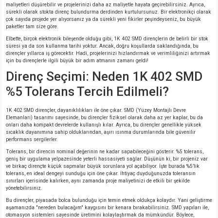
maliyetleri düşürebilir ve projelerinizi daha az maliyetle hayata geçirebilirsiniz. Ayrıca,
sürekli olarak stokta direnç bulundurma derdinden kurtulursunuz. Bir elektronikçi olarak
çok sayıda projede yer alıyorsanız ya da sürekli yeni fikirler peşindeyseniz, bu büyük
paketler tam size göre.
Elbette, birçok elektronik bileşende olduğu gibi, 1K 402 SMD dirençlerin de belirli bir stok
süresi ya da son kullanma tarihi yoktur. Ancak, doğru koşullarda saklandığında, bu
dirençler yıllarca iş görecektir. Hadi, projelerinizi hızlandırmak ve verimliliğinizi artırmak
için bu dirençlerle ilgili büyük bir adım atmanın zamanı geldi!
Direnç Seçimi: Neden 1K 402 SMD
%5 Tolerans Tercih Edilmeli?
1K 402 SMD dirençler, dayanıklılıkları ile öne çıkar. SMD (Yüzey Montajlı Devre
Elemanları) tasarımı sayesinde, bu dirençler fiziksel olarak daha az yer kaplar, bu da
onları daha kompakt devrelerde kullanışlı kılar. Ayrıca, bu dirençler genellikle yüksek
sıcaklık dayanımına sahip olduklarından, aşırı ısınma durumlarında bile güvenilir
performans sergilerler.
Tolerans, bir direncin nominal değerinin ne kadar sapabileceğini gösterir. %5 tolerans,
geniş bir uygulama yelpazesinde yeterli hassasiyeti sağlar. Düşünün ki, bir projeniz var
ve birkaç dirençte küçük sapmalar büyük sorunlara yol açabiliyor. İşte burada %5’lik
tolerans, en ideal dengeyi sunduğu için öne çıkar. İhtiyaç duyduğunuzda toleransın
sınırları içerisinde kalırken, aynı zamanda proje maliyetinizi de etkili bir şekilde
yönetebilirsiniz.
Bu dirençler, piyasada bolca bulunduğu için temin etmek oldukça kolaydır. Yani geliştirme
aşamanızda "nereden bulacağım" kaygısını bir kenara bırakabilirsiniz. SMD yapıları ile,
otomasyon sistemleri sayesinde üretimini kolaylaştırmak da mümkündür. Böylece,