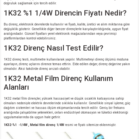
doğruluk sağlamak için tercih edilir.
1K32 %1 1/4W Direncin Fiyatı Nedir?
Bu direnç, elektronik devrelerde kullanılır ve fiyatı, kalite, üretici ve alım miktarına göre
değişiklik gösterir. Genellikle diğer benzer dirençlerle karşılaştırıldığında, uygun fiyat
aralığındadır. Güncel fiyatları yerel elektronik mağazalarından veya çevrimiçi
platformlardan kontrol edebilirsiniz.
1K32 Direnç Nasıl Test Edilir?
1K32 direnç testi, multimetre kullanılarak yapılır. Multimetreyi direnç ölçümü moduna
ayarlayın, direnç uçlarını dirence temas ettirin. Elde edilen değer, direnç değerine yakın
olmalıdır. Aksi takdirde direnç arızalı olabilir.
1K32 Metal Film Direnç Kullanım
Alanları
1K32 metal film dirençler, yüksek hassasiyet ve düşük sıcaklık katsayısına sahip
olmaları nedeniyle elektrik devrelerinde sıklıkla kullanılır. Genellikle sinyal işleme, güç
dağıtım sistemleri ve hassas ölçüm ekipmanlarında tercih edilir. Geniş bir frekans
aralığında çalışabilme yetenekleri, onları endüstriyel otomasyon ve tüketici elektroniği
uygulamalarında da uygun hale getirir.
1K32-%1 -1/4W , Metal film direnç 1/4W
resmi ve fiyatı sitemize eklenmiştir.