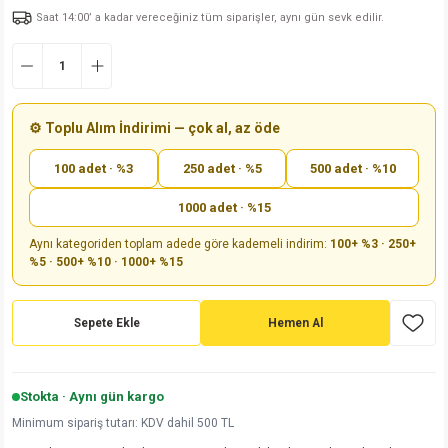
Saat 14:00’ a kadar vereceğiniz tüm siparişler, aynı gün sevk edilir.
md
risi
Klemens 180C
nsatör
erisi
renç %5 2W
Kılıf
risi
Klemens 90C
atör
risi
enç 1/8w
Kılıf
i
satör
risi
enç %1 1/2W
k kapasitör
⚙️ Toplu Alım İndirimi — çok al, az öde
100 adet · %3
250 adet · %5
500 adet · %10
si
atör
risi
enç %1 1/4W
1000 adet · %15
si
tör
risi
renç 1/2W
ad
iyot
Aynı kategoriden toplam adede göre kademeli indirim:
100+ %3 · 250+
%5 · 500+ %10 · 1000+ %15
si
atör
Serisi
renç 10W
isi
satör
Serisi
enç 1W
r 1206 Kılıf
Sepete Ekle
Hemen Al
 Serisi,45 Serisi
atör
Serisi
renç 20W
 1206 Kılıf - 25 Adet
iyot
Stokta · Aynı gün kargo
risi
tör
isi
enç 2W
 402 Kılıf
Minimum sipariş tutarı: KDV dahil 500 TL