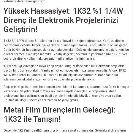
kahramanları haline getiriyor.
si
ansatör
 Kılıf
Yüksek Hassasiyet: 1K32 %1 1/4W
si
a Tipi Kondansatör
 Kılıf
Direnç ile Elektronik Projelerinizi
Geliştirin!
risi
Tipi Kondansatör
 Kılıf
1K32 %1 1/4W direnç, %1 toleransı ile sizi hayal kırıklığına uğratmaz. Yani, bu direnç
si
nsatör
 Kılıf
belirttiğiniz değerle, birçok başka direncin sunduğu tutarsızlık sorunlarının önüne geçer.
Daha büyük bir hassasiyet, daha az hata demektir. Dolayısıyla, projenizi oluştururken, bu
direnci seçmeniz oldukça mantıklı. Yanlış değerler, devrenizin performansını düşürürken,
doğru bir direnç kullanmak, projenizin nihai güvenilirliğini artırır.
si
r 1206 Kılıf
Kılıf
1/4W özelliği, dirençlerin ısıya karşı dayanıklılığını ifade eder. Isı, elektronik projelerde
büyük bir düşman olabilir. Yanlış ısı yönetimi, devrelerinize zarar verebilir. Ancak 1K32
si
 402 Kılıf
Kılıf
%1 1/4W direnci kullanarak, bu sorunu büyük ölçüde aşabilirsiniz. Daha fazla ısı
toleransı demek, daha uzun ömürlü ve güvenilir projeler demektir.
Projelerinizi geliştirirken, bu direncin özelliklerini kullanmak, tasarımınıza farklı bir boyut
isi
 603 Kılıf
Kılıf
kazandırır. Şaşırtıcı değil mi? yüksek hassasiyetli dirençler ile projelerinizi daha
profesyonel hale getirmek, en basit devrelerinizde bile büyük diferansiyasyon sağlar.
Unutmayın, doğru seçimler her zaman başarıyı getirir!
si
 805 Kılıf
5W
Metal Film Dirençlerin Geleceği:
1K32 ile Tanışın!
isi
nsatör
W
Öncelikle,
1K32’nin özelliği
sıra dışı bir hassasiyet sunmasıdır. Geleneksel dirençlerin
si
atör
W