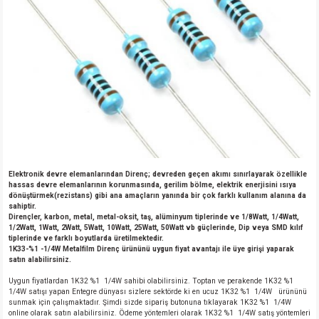
Elektronik devre elemanlarından Direnç; devreden geçen akımı sınırlayarak özellikle
hassas devre elemanlarının korunmasında, gerilim bölme, elektrik enerjisini ısıya
dönüştürmek(rezistans) gibi ana amaçların yanında bir çok farklı kullanım alanına da
sahiptir.
Dirençler, karbon, metal, metal-oksit, taş, alüminyum tiplerinde ve 1/8Watt, 1/4Watt,
1/2Watt, 1Watt, 2Watt, 5Watt, 10Watt, 25Watt, 50Watt vb güçlerinde, Dip veya SMD kılıf
tiplerinde ve farklı boyutlarda üretilmektedir.
1K33-%1 -1/4W Metalfilm Direnç ürününü uygun fiyat avantajı ile üye girişi yaparak
satın alabilirsiniz.
Uygun fiyatlardan 1K32 %1 1/4W sahibi olabilirsiniz. Toptan ve perakende 1K32 %1
1/4W satışı yapan Entegre dünyası sizlere sektörde ki en ucuz 1K32 %1 1/4W ürününü
sunmak için çalışmaktadır. Şimdi sizde sipariş butonuna tıklayarak 1K32 %1 1/4W
online olarak satın alabilirsiniz. Ödeme yöntemleri olarak 1K32 %1 1/4W satış yöntemleri