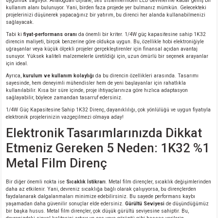
uygunluk sağlıyor. Analogdan dijitale, ses sistemlerinden LED devrelerine kadar geniş bir
kullanım alanı bulunuyor. Yani, birden faza projede yer bulmanız mümkün. Gelecekteki
projelerinizi düşünerek yapacağınız bir yatırım, bu direnci her alanda kullanabilmenizi
isi
sağlayacak.
Tabi ki
fiyat-performans oranı
da önemli bir kriter. 1/4W güç kapasitesine sahip 1K32
direncin maliyeti, birçok benzerine göre oldukça uygun. Bu, özellikle hobi elektroniğiyle
erisi
uğraşanlar veya küçük ölçekli projeler gerçekleştirenler için finansal açıdan avantaj
sunuyor. Yüksek kaliteli malzemelerle üretildiği için, uzun ömürlü bir seçenek arayanlar
için ideal.
releri
Ayrıca,
kurulum ve kullanım kolaylığı
da bu direncin özellikleri arasında. Tasarımı
sayesinde, hem deneyimli mühendisler hem de yeni başlayanlar için rahatlıkla
kullanılabilir. Kısa bir süre içinde, proje ihtiyaçlarınıza göre hızlıca adaptasyon
P MARKA)
sağlayabilir, böylece zamandan tasarruf edersiniz.
1/4W Güç Kapasitesine Sahip 1K32 Direnç, dayanıklılığı, çok yönlülüğü ve uygun fiyatıyla
elektronik projelerinizin vazgeçilmezi olmaya aday!
Elektronik Tasarımlarınızda Dikkat
Etmeniz Gereken 5 Neden: 1K32 %1
Metal Film Direnç
Bir diğer önemli nokta ise
Sıcaklık İstikrarı
. Metal film dirençler, sıcaklık değişimlerinden
daha az etkilenir. Yani, devreniz sıcaklığa bağlı olarak çalışıyorsa, bu dirençlerden
faydalanarak dalgalanmaları minimize edebilirsiniz. Bu sayede performans kaybı
yaşamadan daha güvenilir sonuçlar elde edersiniz.
Gürültü Seviyesi
de düşündüğümüz
bir başka husus. Metal film dirençler, çok düşük gürültü seviyesine sahiptir. Bu,