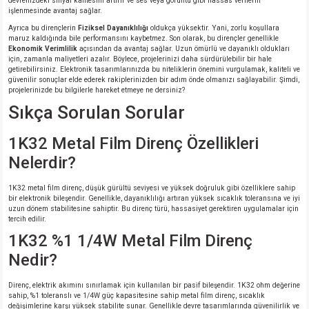
devrenizdeki sinyal kalitesini artırır ve ses veya görüntü gibi hassas verilerin
işlenmesinde avantaj sağlar.
Ayrıca bu dirençlerin
Fiziksel Dayanıklılığı
oldukça yüksektir. Yani, zorlu koşullara
maruz kaldığında bile performansını kaybetmez. Son olarak, bu dirençler genellikle
Ekonomik Verimlilik
açısından da avantaj sağlar. Uzun ömürlü ve dayanıklı oldukları
için, zamanla maliyetleri azalır. Böylece, projelerinizi daha sürdürülebilir bir hale
getirebilirsiniz. Elektronik tasarımlarınızda bu niteliklerin önemini vurgulamak, kaliteli ve
güvenilir sonuçlar elde ederek rakiplerinizden bir adım önde olmanızı sağlayabilir. Şimdi,
projelerinizde bu bilgilerle hareket etmeye ne dersiniz?
Sıkça Sorulan Sorular
1K32 Metal Film Direnç Özellikleri
Nelerdir?
1K32 metal film direnç, düşük gürültü seviyesi ve yüksek doğruluk gibi özelliklere sahip
bir elektronik bileşendir. Genellikle, dayanıklılığı artıran yüksek sıcaklık toleransına ve iyi
uzun dönem stabilitesine sahiptir. Bu direnç türü, hassasiyet gerektiren uygulamalar için
tercih edilir.
1K32 %1 1/4W Metal Film Direnç
Nedir?
Direnç, elektrik akımını sınırlamak için kullanılan bir pasif bileşendir. 1K32 ohm değerine
sahip, %1 toleranslı ve 1/4W güç kapasitesine sahip metal film direnç, sıcaklık
değişimlerine karşı yüksek stabilite sunar. Genellikle devre tasarımlarında güvenilirlik ve