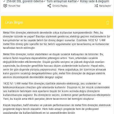
✓ 256-bit SSL güvenli ödeme
✓ Tüm anlaşmalı kartlar
✓ Kolay iade & değişim
si
atör
Serisi
enç 3W
 603 Kılıf
Yorum Yaz
Ürünü Paylaş
Karşılaştır
si
satör
erisi
enç 4W
 603 Kılıf - 25 Adet
Ürün Bilgisi
4 Serisi,27 Serisi,93 Serisi
atör
Serisi
enç 5W
 805 Kılıf
Metal film dirençler, elektronik devrelerde sıkça kullanılan komponentlerdir. Peki, bu
dirençler özünde ne yapar? Basitçe söylemek gerekirse, elektriği geçiren malzemelerin bir
karışımıdırlar ve bu sayede belirli bir direnç değeri sunarlar. Özellikle 1K32 %1 1/4W
tör
 Serisi
ç 10W
 805 Kılıf - 25 Adet
metal film direnç gibi spesifik bir tür, belirli uygulamalar için tasarlanmış ve kullanıcılar
tarafından tercih edilmiştir.
Metal film dirençler, üstün stabiliteleri ve düşük sıcaklık katsayıları ile bilinirler. Bu,
erisi
atör
erisi
ç 11W
d
onların farklı koşullara dayanabilme yeteneğini artırır. Yani, ortamdaki sıcaklık
değişikliklerinden etkilenmezler. Düşük gürültü seviyesi ve yüksek doğruluk oranları
sayesinde, bu dirençler genellikle hassas ölçüm sistemlerinde kullanılır. Hayal edin,
isi
satör
ç 13W
serin bir gün dışarıda yürüyüş yapıyorsunuz. Hava soğudukça, bir üzerinize alınacak
kalın giysinin sıcaklığı dengeleyebilmesi gibi, metal film dirençler de değişen elektrik
akımını düzenleyerek devrelerdeki dengeyi sağlar.
isi
atör
ç 14W
1K32 %1 1/4W metal film dirençler, özellikle otomotiv elektroniği, ses sistemleri ve
telekomünikasyon cihazları gibi alanlarda kullanılır. Düşünün ki, bir müzik sistemindeki
ses kalitesini belirleyen ince ayarların büyük bir kısmı aslında doğru dirençlerin
i
satör
ç 15W
kullanılmasıyla sağlanır. Bu dirençlerin seçimi, sistemin genel performansını etkileyebilir.
Yani, bu küçük ama etkili parçalar, devre tasarımının bel kemiğini oluşturur.
isi
atör
ç 17W
iyot
Küçük boyutları, hafif olmaları ve yüksek performansları ile metal film dirençler, elektronik
projelerde doğru tercih olacaktır. Hem hobi amaçlı projelerde hem de profesyonel
uygulamalar da kullanılabilecek en iyi seçeneklerden biridir.