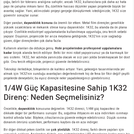
çoğu, belirli bir tolerans aralığına sahiptir; ancak 1K32, kullanıcılara çok daha az hata
payı ile çalışma imkanı tanır. Bu, özellikle hassas ölçümler yapan projelerde büyük bir
avantaj sağlar. Yani, aklınızdaki projeyi gerçeğe dönüştürmek istediğinizde, 1K32 size
isi
güvenilir sonuçlar sunar.
Diğer yandan,
dayanıklılık konusu
da önemli bir etken. Metal film dirençler, genellikle
yüksek sıcaklıklara ve mekanik strese karşı dayanıklıdır. 1K32, bu alanda da ön plana
si
çıkıyor. Özellikle endüstriyel uygulamalarda kullanılmaya uygunluğu, onu tercih sebebi
yapıyor. Düşünün, projenizde bir arıza meydana geldiğinde, 1K32’nin size sağladığı
güven, diğer dirençlerden çok daha fazla.
isi
Kullanım alanları da oldukça geniş.
Hobi projelerinden profesyonel uygulamalara
kadar
birçok alanda tercih ediliyor. Belki bir mini robot yapıyorsunuz ya da karmaşık bir
ses sistemi. 1K32, her adımda yanınızda olacak ve sizi yarı yolda bırakmayacak bir dost
isi
gibi. Onu tercih ettiğinizde, projenizi güvenle ilerletebilirsiniz.
Teknoloji ilerledikçe, bileşenlerin de kalitesi artıyor. Yani, geleceğin tasarımlarında yer
risi
almak için 1K32'nin sunduğu avantajları değerlendirmek hiç de fena bir fikir değil! çeşitli
projelerde deneyebilir, bu eşsiz dirençle neler yapabileceğinizi görebilirsiniz.
1/4W Güç Kapasitesine Sahip 1K32
risi
Direnç: Neden Seçmelisiniz?
si
Öncelikle,
dayanıklılık
konusuna değinelim. 1K32 direnci, 1/4W güç kapasitesi ile
dikkate değer bir performans sunuyor. Bu, soğutma ihtiyacını en aza indirirken ısınmayı
si
kontrol altında tutar. Böylece, cihazlarınıza güvenle entegre edebilirsiniz. Düşük ısınma
donanım ömrünü uzatırken, performans kaybını da en aza indirger.
Bir diğer dikkat çeken özellik ise
çok yönlülük
. 1K32 direnç, farklı devre yapıları için
risi