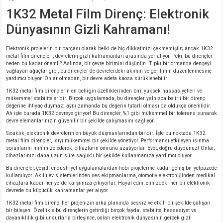
si
nsatörler
ç 25W
od
1K32 Metal Film Direnç: Elektronik
Dünyasının Gizli Kahramanı!
ndansatör
ç 3W
ç
Elektronik projelerin bir parçası olarak belki de hiç dikkatinizi çekmemiştir; ancak 1K32
ver
d Kondansatörler
ç 4W
metal film dirençleri, devrelerin gizli kahramanları arasında yer alıyor. Peki, bu dirençler
neden bu kadar önemli? Aslında, bir çevre birimini düşünün. Tıpkı bir ormanda dengeyi
sağlayan ağaçlar gibi, bu dirençler de devrelerdeki akımın ve gerilimin düzenlenmesine
yardımcı oluyor. Onlar olmadan, bir devre adeta kaosa sürüklenebilir!
si
ansatör
ç 6W
1K32 metal film dirençlerin en belirgin özelliklerinden biri, yüksek hassasiyetleri ve
mükemmel stabiliteleridir. Birçok uygulamada, bu dirençler yalnızca belirli bir direnç
si
Kondansatör
ç 7W
d
değerine ihtiyaç duymaz; aynı zamanda bu değerin tutarlı olması da oldukça önemlidir.
Ah işte burada 1K32 devreye giriyor! Bu dirençler, %1 gibi mükemmel bir tolerans sunarak
devre elemanlarınızın güvenilir bir şekilde çalışmasını sağlıyor.
isi
ansatör
ç 8W
Sıcaklık, elektronik devrelerin en büyük düşmanlarından biridir. İşte bu noktada 1K32
metal film dirençler, ısıyı mükemmel bir şekilde yönetiyor. Performansı etkileyen ısınma
sorunlarını minimize ederek, cihazların ömrünü uzatıyorlar. Evet, doğru duydunuz! Onlar,
si
ster AXİAL Kondansatör
ç 9W
cihazlarınızı daha uzun süre sağlıklı bir şekilde kullanmanıza yardımcı oluyor.
Bu dirençler, çeşitli endüstriyel uygulamalardan hobi projelerine kadar geniş bir yelpazede
kullanılıyor. Akıllı ev sistemlerinden ses ekipmanlarına, otomotiv elektroniğinden medikal
risi
ndansatörler
cihazlara kadar her yerde karşımıza çıkıyorlar. Hayal edin, elinizdeki her bir elektronik
devrede bu küçücük kahramanlar yer alıyor.
isi
atör
1K32 metal film direnç, her projenizin arka planında sessiz ve etkili bir şekilde çalışan
bir bileşen. Özellikle bu dirençlerin getirdiği birçok fayda; stabilite, hassasiyet ve
dayanıklılık gibi unsurlarla birleşince, onları elektronik dünyasının gerçek gizli