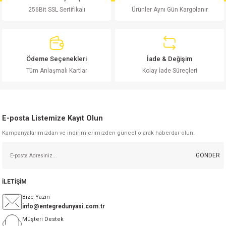
Ürün fiyatı diğer sitelerden daha pahalı.
256Bit SSL Sertifikalı
Ürünler Aynı Gün Kargolanır
Bu ürüne benzer farklı alternatifler olmalı.
Ödeme Seçenekleri
İade & Değişim
Tüm Anlaşmalı Kartlar
Kolay İade Süreçleri
Gönder
E-posta Listemize Kayıt Olun
Kampanyalarımızdan ve indirimlerimizden güncel olarak haberdar olun.
GÖNDER
İLETİŞİM
Bize Yazın
info@entegredunyasi.com.tr
Müşteri Destek