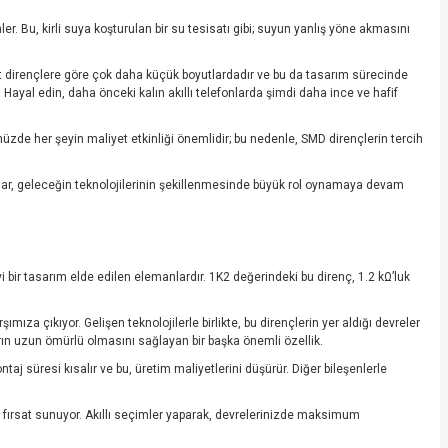
er. Bu, kirli suya koşturulan bir su tesisatı gibi; suyun yanlış yöne akmasını
dart dirençlere göre çok daha küçük boyutlardadır ve bu da tasarım sürecinde
 Hayal edin, daha önceki kalın akıllı telefonlarda şimdi daha ince ve hafif
ümüzde her şeyin maliyet etkinliği önemlidir; bu nedenle, SMD dirençlerin tercih
nlar, geleceğin teknolojilerinin şekillenmesinde büyük rol oynamaya devam
 bir tasarım elde edilen elemanlardır. 1K2 değerindeki bu direnç, 1.2 kΩ’luk
mıza çıkıyor. Gelişen teknolojilerle birlikte, bu dirençlerin yer aldığı devreler
arın uzun ömürlü olmasını sağlayan bir başka önemli özellik.
aj süresi kısalır ve bu, üretim maliyetlerini düşürür. Diğer bileşenlerle
ir fırsat sunuyor. Akıllı seçimler yaparak, devrelerinizde maksimum