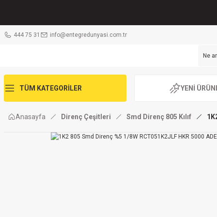
444 75 31
info@entegredunyasi.com.tr
TÜM KATEGORİLER
YENİ ÜRÜN
Anasayfa
Direnç Çeşitleri
Smd Direnç 805 Kılıf
1K