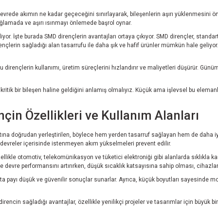
 devrede akımın ne kadar geçeceğini sınırlayarak, bileşenlerin aşırı yüklenmesini önl
ağlamada ve aşırı ısınmayı önlemede başrol oynar.
geliyor. İşte burada SMD dirençlerin avantajları ortaya çıkıyor. SMD dirençler, stan
ençlerin sağladığı alan tasarrufu ile daha şık ve hafif ürünler mümkün hale geliyor.
 bu dirençlerin kullanımı, üretim süreçlerini hızlandırır ve maliyetleri düşürür. Gün
ritik bir bileşen haline geldiğini anlamış olmalıyız. Küçük ama işlevsel bu elema
in Özellikleri ve Kullanım Alanları
rtına doğrudan yerleştirilen, böylece hem yerden tasarruf sağlayan hem de daha iyi
e, devreler içerisinde istenmeyen akım yükselmeleri prevent edilir.
ikle otomotiv, telekomünikasyon ve tüketici elektroniği gibi alanlarda sıklıkla karşı
ile devre performansını artırırken, düşük sıcaklık katsayısına sahip olması, cihazl
ata payı düşük ve güvenilir sonuçlar sunarlar. Ayrıca, küçük boyutları sayesinde mont
rencin sağladığı avantajlar, özellikle yenilikçi projeler ve tasarımlar için büyük b