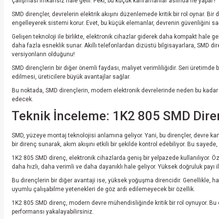
çalışması imkansız hale gelir. Peki, bu küçük kahramanlar aslında ne yapar?
SMD dirençler, devrelerin elektrik akışını düzenlemede kritik bir rol oynar. Bir
engelleyerek sistemi korur. Evet, bu küçük elemanlar, devrenin güvenliğini s
Gelişen teknoloji ile birlikte, elektronik cihazlar giderek daha kompakt hale 
daha fazla esneklik sunar. Akıllı telefonlardan dizüstü bilgisayarlara, SMD dir
versiyonların olduğunu!
SMD dirençlerin bir diğer önemli faydası, maliyet verimliliğidir. Seri üretimde
edilmesi, üreticilere büyük avantajlar sağlar.
Bu noktada, SMD dirençlerin, modern elektronik devrelerinde neden bu kadar k
edecek.
Teknik İnceleme: 1K2 805 SMD Direnç
SMD, yüzeye montaj teknolojisi anlamına geliyor. Yani, bu dirençler, devre ka
bir direnç sunarak, akım akışını etkili bir şekilde kontrol edebiliyor. Bu sayed
1K2 805 SMD direnç, elektronik cihazlarda geniş bir yelpazede kullanılıyor. Özell
daha hızlı, daha verimli ve daha dayanıklı hale geliyor. Yüksek doğruluk payı 
Bu dirençlerin bir diğer avantaji ise, yüksek yoğuşma direncidir. Genellikle, h
uyumlu çalışabilme yetenekleri de göz ardı edilemeyecek bir özellik.
1K2 805 SMD direnç, modern devre mühendisliğinde kritik bir rol oynuyor. Bu di
performansı yakalayabilirsiniz.