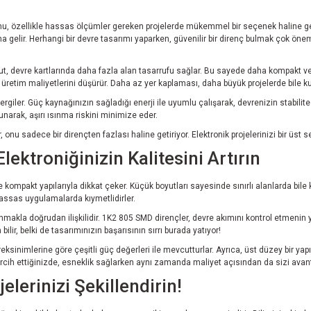
nu, özellikle hassas ölçümler gereken projelerde mükemmel bir seçenek haline geti
na gelir. Herhangi bir devre tasarımı yaparken, güvenilir bir direnç bulmak çok öne
ut, devre kartlarında daha fazla alan tasarrufu sağlar. Bu sayede daha kompakt v
üretim maliyetlerini düşürür. Daha az yer kaplaması, daha büyük projelerde bile kul
ler. Güç kaynağınızın sağladığı enerji ile uyumlu çalışarak, devrenizin stabilitesin
unarak, aşırı ısınma riskini minimize eder.
 onu sadece bir dirençten fazlası haline getiriyor. Elektronik projelerinizi bir üst
ktroniğinizin Kalitesini Artırın
kompakt yapılarıyla dikkat çeker. Küçük boyutları sayesinde sınırlı alanlarda bile k
hassas uygulamalarda kıymetlidirler.
anmakla doğrudan ilişkilidir. 1K2 805 SMD dirençler, devre akımını kontrol etmenin y
ir, belki de tasarımınızın başarısının sırrı burada yatıyor!
 gereksinimlerine göre çeşitli güç değerleri ile mevcutturlar. Ayrıca, üst düzey bi
ercih ettiğinizde, esneklik sağlarken aynı zamanda maliyet açısından da sizi avanta
lerinizi Şekillendirin!