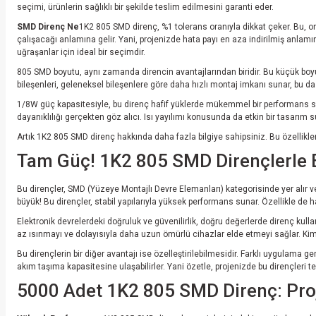
seçimi, ürünlerin sağlıklı bir şekilde teslim edilmesini garanti eder.
SMD Direnç Ne
1K2 805 SMD direnç, %1 tolerans oranıyla dikkat çeker. Bu, o
çalışacağı anlamına gelir. Yani, projenizde hata payı en aza indirilmiş anlamı
uğraşanlar için ideal bir seçimdir.
805 SMD boyutu, aynı zamanda direncin avantajlarından biridir. Bu küçük boy
bileşenleri, geleneksel bileşenlere göre daha hızlı montaj imkanı sunar, bu da 
1/8W güç kapasitesiyle, bu direnç hafif yüklerde mükemmel bir performans sergi
dayanıklılığı gerçekten göz alıcı. Isı yayılımı konusunda da etkin bir tasarım s
Artık 1K2 805 SMD direnç hakkında daha fazla bilgiye sahipsiniz. Bu özellikler,
Tam Güç! 1K2 805 SMD Dirençlerle Ele
Bu dirençler, SMD (Yüzeye Montajlı Devre Elemanları) kategorisinde yer alır ve 
büyük! Bu dirençler, stabil yapılarıyla yüksek performans sunar. Özellikle de 
Elektronik devrelerdeki doğruluk ve güvenilirlik, doğru değerlerde direnç kull
az ısınmayı ve dolayısıyla daha uzun ömürlü cihazlar elde etmeyi sağlar. Kim bil
Bu dirençlerin bir diğer avantajı ise özelleştirilebilmesidir. Farklı uygulama
akım taşıma kapasitesine ulaşabilirler. Yani özetle, projenizde bu dirençleri t
5000 Adet 1K2 805 SMD Direnç: Proje