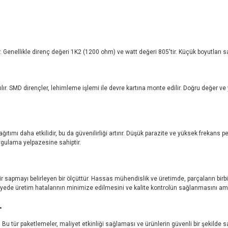
r. Genellikle direnç değeri 1K2 (1200 ohm) ve watt değeri 805'tir. Küçük boyutları
ılır. SMD dirençler, lehimleme işlemi ile devre kartına monte edilir. Doğru değer 
tımı daha etkilidir, bu da güvenilirliği artırır. Düşük parazite ve yüksek frekans p
uygulama yelpazesine sahiptir.
ir sapmayı belirleyen bir ölçüttür. Hassas mühendislik ve üretimde, parçaların birb
 sayede üretim hatalarının minimize edilmesini ve kalite kontrolün sağlanmasını am
.
ir. Bu tür paketlemeler, maliyet etkinliği sağlaması ve ürünlerin güvenli bir şekilde 