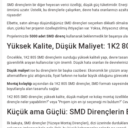
SMD dirençlerin bir diğer heyecan verici özelliği, düşük güç tüketimidir. Enerji 
ömrünü uzatır. Üstelik, bu dirençlerle çalışırken, devre hata oranlarınızı azalt
rüyasıdır!
Elbette, satın almayı düşündüğünüz SMD dirençleri seçerken dikkatli olmalısın
olun; çünkü her projenin özelleştirilmiş ihtiyaçları var. Yoksa, ihtiyacınız olma
Projelerinizde
5000 adet SMD direnç
kullanarak beklenmedik bir başarıya ulaş
Yüksek Kalite, Düşük Maliyet: 1K2 
Öncelikle, 1K2 805 SMD dirençlerin sunduğu yüksek kaliteli yapı, devre tasarımlar
güvenilirlik arayan kullanıcılar için önemli. Düşük hata oranları ile devrelerin
Düşük maliyet
ise bu dirençlerin bir başka cazibesi. Ekonomik bir çözüm araya
alternatiflere göz attığınızda, fiyat farkının ne kadar büyük olduğunu göreceks
Montaj kolaylığı
açısından da 1K2 805 SMD dirençler, SMD formatı sayesinde kıs
boyutlarıyla alan tasarrufu sağlar.
1K2 805 SMD dirençler, yüksek kalite, düşük maliyet ve kolay montaj özellikleri 
dirençle neler yapabilirim?" veya "Projem için en iyi seçeneği mi buldum?" C
Küçük ama Güçlü: SMD Dirençlerin 
İlk bakışta, SMD dirençler (Yüzeye Montaj Dirençleri), dizi üzerinde durdukla