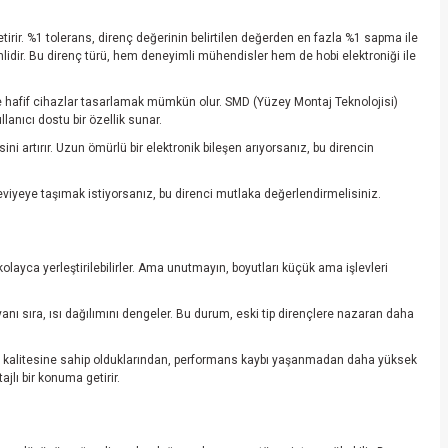
rir. %1 tolerans, direnç değerinin belirtilen değerden en fazla %1 sapma ile
mlidir. Bu direnç türü, hem deneyimli mühendisler hem de hobi elektroniği ile
e hafif cihazlar tasarlamak mümkün olur. SMD (Yüzey Montaj Teknolojisi)
lanıcı dostu bir özellik sunar.
i artırır. Uzun ömürlü bir elektronik bileşen arıyorsanız, bu direncin
 seviyeye taşımak istiyorsanız, bu direnci mutlaka değerlendirmelisiniz.
olayca yerleştirilebilirler. Ama unutmayın, boyutları küçük ama işlevleri
anı sıra, ısı dağılımını dengeler. Bu durum, eski tip dirençlere nazaran daha
r yapı kalitesine sahip olduklarından, performans kaybı yaşanmadan daha yüksek
jlı bir konuma getirir.