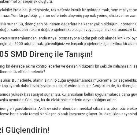
n mükemmel bir seçenek oluşturu.
abilir! Proje geliştirdiğinizde, tek seferde büyük bir miktar almak, hem maliyet tasa
az. Yeni bir prototip için her seferinde alışveriş yapmak yerine, elinizde her zama
lik sunar. Bu, dirençlerin belirlenen değerlere ne kadar yakın olduğunu gösterir. Ör
değer sadece bir rakam değil; projelerinizde başarı veya başarısızlık arasındaki far
omotiv sistemlerinden, endüstriyel otomasyona kadar pek çok alanda kritik rol oynuy
imdir. 5000 adet almak, güvenliğiniz ve başarılı projeleriniz için akıllıca bir adım
05 SMD Direnç ile Tanışın!
angi bir devrede akımı kontrol ederler ve devrenin düzenli bir şekilde çalışmasını 
rencin özellikleri nelerdir?
unar. Bu nedenle, alanın sınırlı olduğu uygulamalarda mükemmel bir seçenektir. Örne
yer kaplayarak daha fazla iş yapma kapasitesine sahiptir. Gerçekten de, bu dirençl
rında yüksek hassasiyet sunar. Bu, kullanıcıların beltirli uygulamalarda daha güve
a ayrıntıdır. Sonuçta, bu da elektronik aletlerin dayanıklılığını artırır.
ençleri görebilirsiniz. Akıllı ev sistemlerinden medikal cihazlara, otomotiv elekt
 her alanda temel bir bileşen olarak karşımıza çıkıyor. Bu özellikleri sayesinde,
i Güçlendirin!