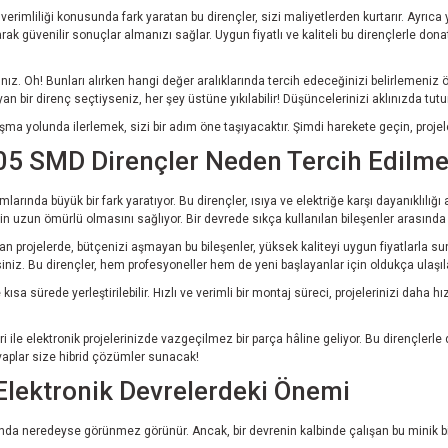
verimliliği konusunda fark yaratan bu dirençler, sizi maliyetlerden kurtarır. Ayrıca yü
arak güvenilir sonuçlar almanızı sağlar. Uygun fiyatlı ve kaliteli bu dirençlerle dona
ız. Oh! Bunları alırken hangi değer aralıklarında tercih edeceğinizi belirlemeniz
yan bir direnç seçtiyseniz, her şey üstüne yıkılabilir! Düşüncelerinizi aklınızda tutu
ma yolunda ilerlemek, sizi bir adım öne taşıyacaktır. Şimdi harekete geçin, projele
805 SMD Dirençler Neden Tercih Edilme
ında büyük bir fark yaratıyor. Bu dirençler, ısıya ve elektriğe karşı dayanıklılığı ar
izin uzun ömürlü olmasını sağlıyor. Bir devrede sıkça kullanılan bileşenler arasında
n projelerde, bütçenizi aşmayan bu bileşenler, yüksek kaliteyi uygun fiyatlarla sun
iniz. Bu dirençler, hem profesyoneller hem de yeni başlayanlar için oldukça ulaşılab
a sürede yerleştirilebilir. Hızlı ve verimli bir montaj süreci, projelerinizi daha
ile elektronik projelerinizde vazgeçilmez bir parça hâline geliyor. Bu dirençlerle dev
evaplar size hibrid çözümler sunacak!
Elektronik Devrelerdeki Önemi
rında neredeyse görünmez görünür. Ancak, bir devrenin kalbinde çalışan bu minik bi