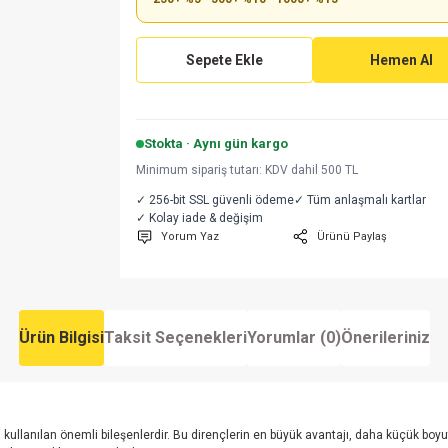
Sepete Ekle
Hemen Al
Stokta · Aynı gün kargo
Minimum sipariş tutarı: KDV dahil 500 TL
✓ 256-bit SSL güvenli ödeme
✓ Tüm anlaşmalı kartlar
✓ Kolay iade & değişim
Yorum Yaz
Ürünü Paylaş
Ürün Bilgisi
Taksit Seçenekleri
Yorumlar (0)
Önerileriniz
 kullanılan önemli bileşenlerdir. Bu dirençlerin en büyük avantajı, daha küçük bo