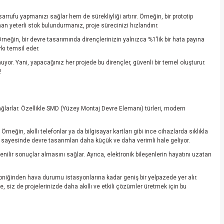
rrufu yapmanızı sağlar hem de sürekliyliği artırır. Örneğin, bir prototip
n yeterli stok bulundurmanız, proje sürecinizi hızlandırır.
neğin, bir devre tasarımında dirençlerinizin yalnızca %1’lik bir hata payına
kı temsil eder.
or. Yani, yapacağınız her projede bu dirençler, güvenli bir temel oluşturur.
!
sağlarlar. Özellikle SMD (Yüzey Montaj Devre Elemanı) türleri, modern
ğin, akıllı telefonlar ya da bilgisayar kartları gibi ince cihazlarda sıklıkla
er sayesinde devre tasarımları daha küçük ve daha verimli hale geliyor.
nilir sonuçlar almasını sağlar. Ayrıca, elektronik bileşenlerin hayatını uzatan
roniğinden hava durumu istasyonlarına kadar geniş bir yelpazede yer alır.
 siz de projelerinizde daha akıllı ve etkili çözümler üretmek için bu