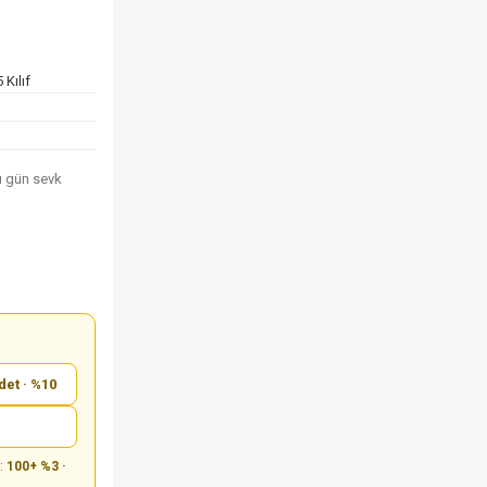
Kılıf
nı gün sevk
det · %10
m:
100+ %3 ·