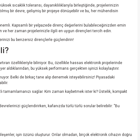
ksek sıcaklık toleransı, dayanıklılıklarıyla birleştiğinde, projelerinizin
tılmış bir devre, gelişmiş bir projeye dönüşebilir ve bu, her mühendisin
 önemli. Kapsamlı bir yelpazede direnç değerlerini bulabileceğinizden emin
n ve her zaman projelerinizle ilgili en uygun dirençleri tercih edin.
rinizi bu benzersiz dirençlerle güçlendirin!
li?
tıran özellikleriyle biliniyor. Bu, özellikle hassas elektronik projelerinde
 yer aldıklarından, bu yüksek performans gerçekten işinizi kolaylaştırır.
uyor. Belki de birkaç tane alıp denemek isteyebilirsiniz! Piyasadaki
ilir.
 hızlı tamamlamanızı sağlar. Kim zaman kaybetmek ister ki? Üstelik, kompakt
relerinizi güçlendirirken, kafanızda türlü türlü sorular belirebilir: "Bu
leşenler, işin özünü oluşturur. Onlar olmadan, birçok elektronik cihazın doğru