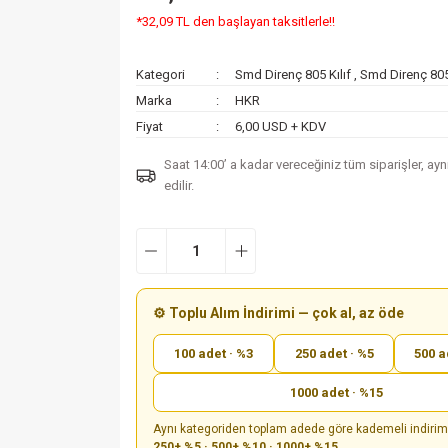
*32,09 TL den başlayan taksitlerle!!
Kategori
Smd Direnç 805 Kılıf
,
Smd Direnç 805 
Marka
HKR
Fiyat
6,00 USD + KDV
Saat 14:00’ a kadar vereceğiniz tüm siparişler, ay
edilir.
⚙️ Toplu Alım İndirimi — çok al, az öde
100 adet · %3
250 adet · %5
500 a
1000 adet · %15
Aynı kategoriden toplam adede göre kademeli indiri
250+ %5 · 500+ %10 · 1000+ %15