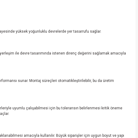
 sayesinde yüksek yoğunluklu devrelerde yer tasarrufu sağlar.
ve yerleşim ile devre tasarımında istenen direnç değerini sağlamak amacıyla
erformansı sunar. Montaj süreçleri otomatikleştirilebilir, bu da üretim
irleriyle uyumlu çalışabilmesi için bu toleransın belirlenmesi kritik öneme
açlar.
saklanabilmesi amacıyla kullanılır. Büyük siparişler için uygun boyut ve yapı