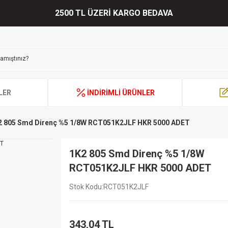
2500 TL ÜZERİ KARGO BEDAVA
LER
İNDİRİMLİ ÜRÜNLER
2 805 Smd Direnç %5 1/8W RCT051K2JLF HKR 5000 ADET
1K2 805 Smd Direnç %5 1/8W
RCT051K2JLF HKR 5000 ADET
Stok Kodu
RCT051K2JLF
343,04 TL