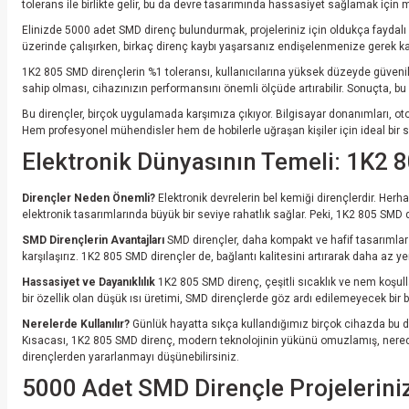
tolerans ile birlikte gelir, bu da devre tasarımında hassasiyet sağlamak içi
Elinizde 5000 adet SMD direnç bulundurmak, projeleriniz için oldukça faydalı ol
üzerinde çalışırken, birkaç direnç kaybı yaşarsanız endişelenmenize gerek kalm
1K2 805 SMD dirençlerin %1 toleransı, kullanıcılarına yüksek düzeyde güvenilir
sahip olması, cihazınızın performansını önemli ölçüde artırabilir. Sonuçta, bu 
Bu dirençler, birçok uygulamada karşımıza çıkıyor. Bilgisayar donanımları, ot
Hem profesyonel mühendisler hem de hobilerle uğraşan kişiler için ideal bir seç
Elektronik Dünyasının Temeli: 1K2 8
Dirençler Neden Önemli?
Elektronik devrelerin bel kemiği dirençlerdir. Herh
elektronik tasarımlarında büyük bir seviye rahatlık sağlar. Peki, 1K2 805 SMD di
SMD Dirençlerin Avantajları
SMD dirençler, daha kompakt ve hafif tasarımlar s
karşılaşırız. 1K2 805 SMD dirençler de, bağlantı kalitesini artırarak daha az 
Hassasiyet ve Dayanıklılık
1K2 805 SMD direnç, çeşitli sıcaklık ve nem koşulla
bir özellik olan düşük ısı üretimi, SMD dirençlerde göz ardı edilemeyecek bir başk
Nerelerde Kullanılır?
Günlük hayatta sıkça kullandığımız birçok cihazda bu dir
Kısacası, 1K2 805 SMD direnç, modern teknolojinin yükünü omuzlamış, neredeyse
dirençlerden yararlanmayı düşünebilirsiniz.
5000 Adet SMD Dirençle Projeleriniz