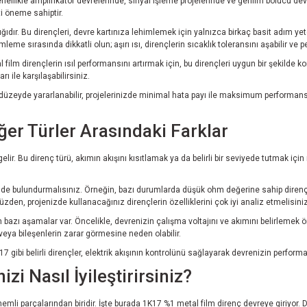
genellikle amplifikatör devrelerinde, sinyal işleme projelerinde ve gerilim bölücü 
i öneme sahiptir.
lığıdır. Bu dirençleri, devre kartınıza lehimlemek için yalnızca birkaç basit adım
leme sırasında dikkatli olun; aşırı ısı, dirençlerin sıcaklık toleransını aşabilir ve 
 film dirençlerin ısıl performansını artırmak için, bu dirençleri uygun bir şekilde 
ı ile karşılaşabilirsiniz.
düzeyde yararlanabilir, projelerinizde minimal hata payı ile maksimum performans e
er Türler Arasındaki Farklar
k gelir. Bu direnç türü, akımın akışını kısıtlamak ya da belirli bir seviyede tutmak i
nde bulundurmalısınız. Örneğin, bazı durumlarda düşük ohm değerine sahip dirençl
 yüzden, projenizde kullanacağınız dirençlerin özelliklerini çok iyi analiz etmelisiniz
bazı aşamalar var. Öncelikle, devrenizin çalışma voltajını ve akımını belirlemek 
 veya bileşenlerin zarar görmesine neden olabilir.
17 gibi belirli dirençler, elektrik akışının kontrolünü sağlayarak devrenizin performans
zi Nasıl İyileştirirsiniz?
nemli parçalarından biridir. İşte burada 1K17 %1 metal film direnç devreye giriyor. 