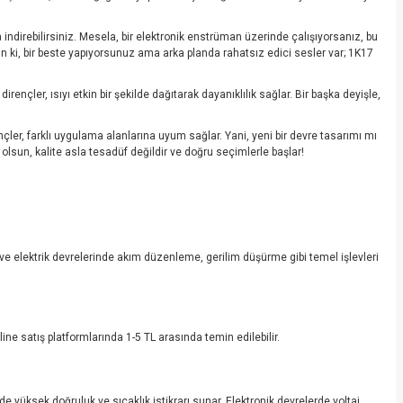
 indirebilirsiniz. Mesela, bir elektronik enstrüman üzerinde çalışıyorsanız, bu
nün ki, bir beste yapıyorsunuz ama arka planda rahatsız edici sesler var; 1K17
rençler, ısıyı etkin bir şekilde dağıtarak dayanıklılık sağlar. Bir başka deyişle,
nçler, farklı uygulama alanlarına uyum sağlar. Yani, yeni bir devre tasarımı mı
olsun, kalite asla tesadüf değildir ve doğru seçimlerle başlar!
r ve elektrik devrelerinde akım düzenleme, gerilim düşürme gibi temel işlevleri
line satış platformlarında 1-5 TL arasında temin edilebilir.
yüksek doğruluk ve sıcaklık istikrarı sunar. Elektronik devrelerde voltaj