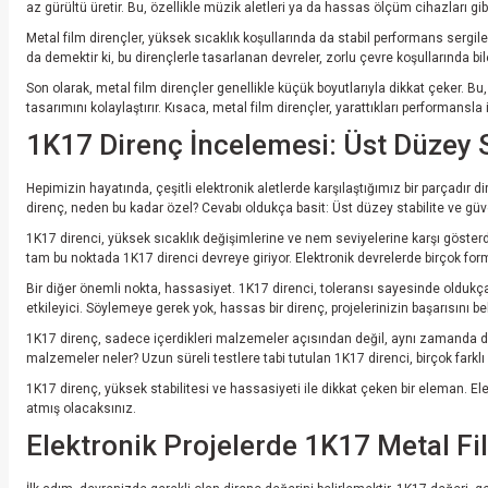
az gürültü üretir. Bu, özellikle müzik aletleri ya da hassas ölçüm cihazları g
Metal film dirençler, yüksek sıcaklık koşullarında da stabil performans sergile
da demektir ki, bu dirençlerle tasarlanan devreler, zorlu çevre koşullarında bile
Son olarak, metal film dirençler genellikle küçük boyutlarıyla dikkat çeker. Bu
tasarımını kolaylaştırır. Kısaca, metal film dirençler, yarattıkları performansla il
1K17 Direnç İncelemesi: Üst Düzey S
Hepimizin hayatında, çeşitli elektronik aletlerde karşılaştığımız bir parçadır
direnç, neden bu kadar özel? Cevabı oldukça basit: Üst düzey stabilite ve gü
1K17 direnci, yüksek sıcaklık değişimlerine ve nem seviyelerine karşı gösterdiğ
tam bu noktada 1K17 direnci devreye giriyor. Elektronik devrelerde birçok form
Bir diğer önemli nokta, hassasiyet. 1K17 direnci, toleransı sayesinde oldukç
etkileyici. Söylemeye gerek yok, hassas bir direnç, projelerinizin başarısını be
1K17 direnç, sadece içerdikleri malzemeler açısından değil, aynı zamanda dayan
malzemeler neler? Uzun süreli testlere tabi tutulan 1K17 direnci, birçok fark
1K17 direnç, yüksek stabilitesi ve hassasiyeti ile dikkat çeken bir eleman. E
atmış olacaksınız.
Elektronik Projelerde 1K17 Metal F