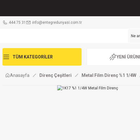
444 75 31
info@entegredunyasi.com.tr
TÜM KATEGORİLER
YENİ ÜRÜN
Anasayfa
Direnç Çeşitleri
Metal Film Direnç %1 1/4W