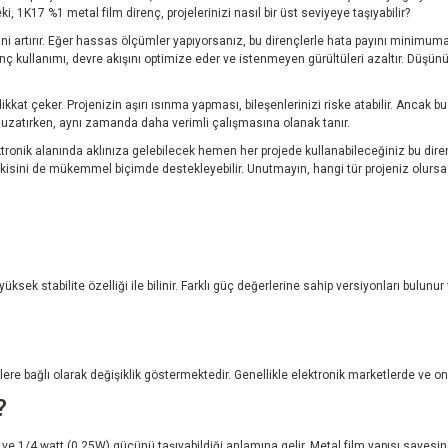
i, 1K17 %1 metal film direnç, projelerinizi nasıl bir üst seviyeye taşıyabilir?
iğini artırır. Eğer hassas ölçümler yapıyorsanız, bu dirençlerle hata payını minimuma
renç kullanımı, devre akışını optimize eder ve istenmeyen gürültüleri azaltır. Düşü
at çeker. Projenizin aşırı ısınma yapması, bileşenlerinizi riske atabilir. Ancak bu di
 uzatırken, aynı zamanda daha verimli çalışmasına olanak tanır.
Elektronik alanında aklınıza gelebilecek hemen her projede kullanabileceğiniz bu dire
ikisini de mükemmel biçimde destekleyebilir. Unutmayın, hangi tür projeniz olursa 
ek stabilite özelliği ile bilinir. Farklı güç değerlerine sahip versiyonları bulunu
rlere bağlı olarak değişiklik göstermektedir. Genellikle elektronik marketlerde ve on
?
1/4 watt (0.25W) gücünü taşıyabildiği anlamına gelir. Metal film yapısı sayesinde 