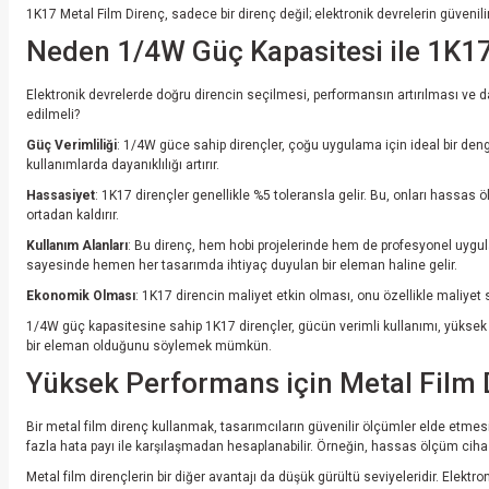
1K17 Metal Film Direnç, sadece bir direnç değil; elektronik devrelerin güvenil
Neden 1/4W Güç Kapasitesi ile 1K17
Elektronik devrelerde doğru direncin seçilmesi, performansın artırılması ve 
edilmeli?
Güç Verimliliği
: 1/4W güce sahip dirençler, çoğu uygulama için ideal bir denge 
kullanımlarda dayanıklılığı artırır.
Hassasiyet
: 1K17 dirençler genellikle %5 toleransla gelir. Bu, onları hassas 
ortadan kaldırır.
Kullanım Alanları
: Bu direnç, hem hobi projelerinde hem de profesyonel uygulama
sayesinde hemen her tasarımda ihtiyaç duyulan bir eleman haline gelir.
Ekonomik Olması
: 1K17 direncin maliyet etkin olması, onu özellikle maliyet s
1/4W güç kapasitesine sahip 1K17 dirençler, gücün verimli kullanımı, yüksek h
bir eleman olduğunu söylemek mümkün.
Yüksek Performans için Metal Film D
Bir metal film direnç kullanmak, tasarımcıların güvenilir ölçümler elde etmesi
fazla hata payı ile karşılaşmadan hesaplanabilir. Örneğin, hassas ölçüm ciha
Metal film dirençlerin bir diğer avantajı da düşük gürültü seviyeleridir. Elek