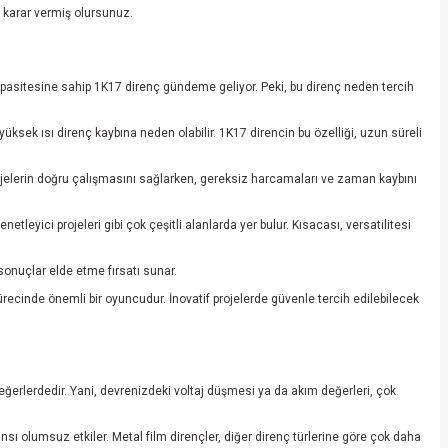
u karar vermiş olursunuz.
kapasitesine sahip 1K17 direnç gündeme geliyor. Peki, bu direnç neden tercih
 yüksek ısı direnç kaybına neden olabilir. 1K17 direncin bu özelliği, uzun süreli
 projelerin doğru çalışmasını sağlarken, gereksiz harcamaları ve zaman kaybını
leyici projeleri gibi çok çeşitli alanlarda yer bulur. Kısacası, versatilitesi
 sonuçlar elde etme fırsatı sunar.
recinde önemli bir oyuncudur. İnovatif projelerde güvenle tercih edilebilecek
değerlerdedir. Yani, devrenizdeki voltaj düşmesi ya da akım değerleri, çok
nsı olumsuz etkiler. Metal film dirençler, diğer direnç türlerine göre çok daha