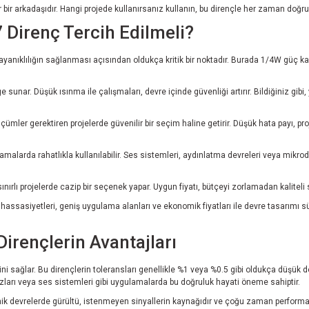
ir bir arkadaşıdır. Hangi projede kullanırsanız kullanın, bu dirençle her zaman doğr
 Direnç Tercih Edilmeli?
dayanıklılığın sağlanması açısından oldukça kritik bir noktadır. Burada 1/4W güç 
sunar. Düşük ısınma ile çalışmaları, devre içinde güvenliği artırır. Bildiğiniz gibi,
ölçümler gerektiren projelerde güvenilir bir seçim haline getirir. Düşük hata payı,
larda rahatlıkla kullanılabilir. Ses sistemleri, aydınlatma devreleri veya mikrodenet
ınırlı projelerde cazip bir seçenek yapar. Uygun fiyatı, bütçeyi zorlamadan kaliteli
assasiyetleri, geniş uygulama alanları ve ekonomik fiyatları ile devre tasarımı sü
irençlerin Avantajları
ni sağlar. Bu dirençlerin toleransları genellikle %1 veya %0.5 gibi oldukça düşük 
zları veya ses sistemleri gibi uygulamalarda bu doğruluk hayati öneme sahiptir.
tronik devrelerde gürültü, istenmeyen sinyallerin kaynağıdır ve çoğu zaman performa