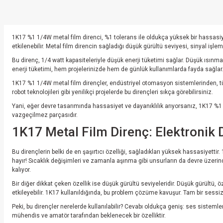
1K17 %1 1/4W metal film direnci, %1 tolerans ile oldukça yüksek bir hassasiy
etkilenebilir. Metal film direncin sağladığı düşük gürültü seviyesi, sinyal işle
Bu direnç, 1/4 watt kapasiteleriyle düşük enerji tüketimi sağlar. Düşük ısınma
enerji tüketimi, hem projelerinizde hem de günlük kullanımlarda fayda sağlar
1K17 %1 1/4W metal film dirençler, endüstriyel otomasyon sistemlerinden, tüke
robot teknolojileri gibi yenilikçi projelerde bu dirençleri sıkça görebilirsiniz.
Yani, eğer devre tasarımında hassasiyet ve dayanıklılık arıyorsanız, 1K17 %1 
vazgeçilmez parçasıdır.
1K17 Metal Film Direnç: Elektronik D
Bu dirençlerin belki de en şaşırtıcı özelliği, sağladıkları yüksek hassasiyetti
hayır! Sıcaklık değişimleri ve zamanla aşınma gibi unsurların da devre üzerin
kalıyor.
Bir diğer dikkat çeken özellik ise düşük gürültü seviyeleridir. Düşük gürültü
etkileyebilir. 1K17 kullanıldığında, bu problem çözüme kavuşur. Tam bir sessiz
Peki, bu dirençler nerelerde kullanılabilir? Cevabı oldukça geniş: ses sistemler
mühendis ve amatör tarafından beklenecek bir özelliktir.