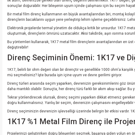
İlk adım, devrenizde gerekli olan direnç değerini belirlemektir. 1K17 değeri, 
sonuçlar doğurabilir. Her bileşenin uyum içinde çalışması için bu seçim hayat
Bir metal film direnç kullanmanın en büyük avantajlarından biri, montaj kolay
dirençlerin bacaklarını uygun yere yerleştirip lehim işleme geçebilirsiniz. Lehim
Elektronik projelerde termal yönetim de oldukça kritik bir unsurdur. 1K17 metal
oluşturmak, dirençlerin ömrünü uzatacaktır. Aksi takdirde, aşırı ısınma sorunlar
Bu yöntemleri kullanarak, 1K17 metal film dirençlerin avantajlarından en üst 
değiştirebilir!
Direnç Seçiminin Önemi: 1K17 ve Diğ
1K17, belirli bir ohm değeri olan bir dirençtir ve genellikle 1000 ohm'a karşılı
mü seçmelisiniz? İşte burada işin içine uyum ve devre gerilimi giriyor.
Direnç türleri arasında seçim yaparken, devrenizin gereksinimlerini göz önü
daha mantıklı olabilir. Sonuçta, her direnç türü farklı bir akım akışı sağlar. Bu
Tekrar yönlendirecek olursak, direnç seçimi yaparken dikkat etmeniz gereken 
doğru kullanmalısınız. Yanlış bir seçim, devrenizin çalışmasını engelleyebilir
Direnç seçiminizin devrenizin işlevselliği üzerinde belirgin bir etkisi vardır. 1K
1K17 %1 Metal Film Direnç ile Projeni
Projelerinizi geliştirirken doğru bileşenleri seçmek, başarıya giden yolun en ö