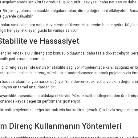
ibi uygulamalarda kritik bir faktördür. Düşük gürültü seviyesi, daha net ses ve daha
r. Birçok uygulamada sıcaklık dalgalanmaları, direnç değerlerini etkileyebilir. Anca
 güvenle çalışabilir.
, onları sınırlı alanlara sahip devrelerde mükemmel bir seçim haline getirir. Küçük b
gili her şeyi etkileyen güçlü bir varlığa sahiptir.
tabilite ve Hassasiyet
 dirençler. Ancak 1K17 direnç söz konusu olduğunda, daha fazla dikkat çekiyor. Ger
venilir performans sunması.
i direnç sayesinde üstün bir stabilite sağlıyor. Projelerinizde karşılaştığınız en 
da kullanılabilen bu direnç, sürekli bir standardizasyon sunarak projelerinizin ömr
a hassas ölçümler yapmanızı sağlıyor. Yani devrenizdeki voltaj ve akım değerlerin
lirleyen en temel unsurlardan biri!
ıklılık açısından da oldukça etkileyici. Yüksek kaliteli bileşenlerden üretilmiş ol
lı ortamda kayda değer bir performans gösteriyor.
lektronik projelerinize değer katmak için harika bir seçenek. Çok fazla seçenek ar
ilm Direnç Kullanmanın Yöntemleri