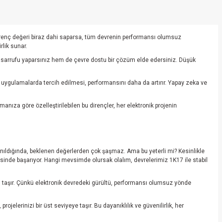
 direnç değeri biraz dahi saparsa, tüm devrenin performansı olumsuz
rlik sunar.
et tasarrufu yaparsınız hem de çevre dostu bir çözüm elde edersiniz. Düşük
ı uygulamalarda tercih edilmesi, performansını daha da artırır. Yapay zeka ve
nıza göre özelleştirilebilen bu dirençler, her elektronik projenin
ullanıldığında, beklenen değerlerden çok şaşmaz. Ama bu yeterli mi? Kesinlikle
esinde başarıyor. Hangi mevsimde olursak olalım, devrelerimiz 1K17 ile stabil
em taşır. Çünkü elektronik devredeki gürültü, performansı olumsuz yönde
jelerinizi bir üst seviyeye taşır. Bu dayanıklılık ve güvenilirlik, her