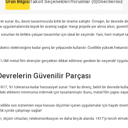
Ürün Bilgisi
Taksit Seçenekleri
Yorumlar (0)
Önerileriniz
et sunar. Bu, devre tasarımınızda kritik bir öneme sahiptir. Örneğin, bir devrede
me uygulamalarında büyük bir avantaj sağlar. Hangi projede yer alırsa alsın, güvenili
 sorunları ile birlikte çalışan tasarımlar için ideal bir seçimdir. Yani, hem maliy
.
tici elektroniğine kadar geniş bir yelpazede kullanılır. Özellikle yüksek frekansl
1/4W metal film dirençler gerçekten dikkat edilmesi gereken bir seçenek! Uygulama
evrelerin Güvenilir Parçası
r. 1K17, %1 toleransa kadar hassasiyet sunar. Yani bu direnç, belirli bir devrede k
deki etkilerini minimuma indirmek için tasarlanmıştır. Bunu, metal film yapısı say
, özellikle ses sistemleri veya hassas ölçümler içeren uygulamalar için hayati ön
lik içinde çalışmayı sağlar!
i, ölçüm cihazları, telekomünikasyon ve daha birçok alanda. 1K17’yi tercih etmek, pro