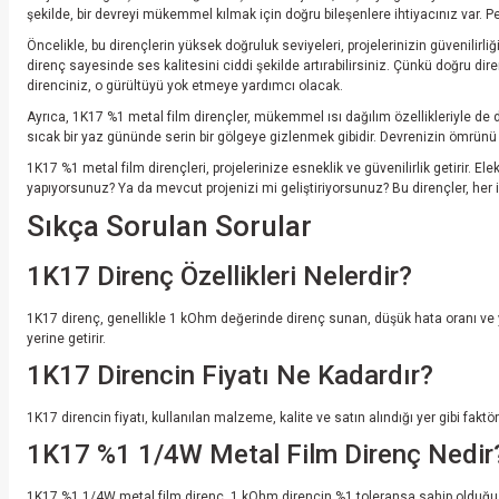
şekilde, bir devreyi mükemmel kılmak için doğru bileşenlere ihtiyacınız var. Pek
Öncelikle, bu dirençlerin yüksek doğruluk seviyeleri, projelerinizin güvenilirl
direnç sayesinde ses kalitesini ciddi şekilde artırabilirsiniz. Çünkü doğru di
direnciniz, o gürültüyü yok etmeye yardımcı olacak.
Ayrıca, 1K17 %1 metal film dirençler, mükemmel ısı dağılım özellikleriyle de dikk
sıcak bir yaz gününde serin bir gölgeye gizlenmek gibidir. Devrenizin ömrünü
1K17 %1 metal film dirençleri, projelerinize esneklik ve güvenilirlik getirir. 
yapıyorsunuz? Ya da mevcut projenizi mi geliştiriyorsunuz? Bu dirençler, her 
Sıkça Sorulan Sorular
1K17 Direnç Özellikleri Nelerdir?
1K17 direnç, genellikle 1 kOhm değerinde direnç sunan, düşük hata oranı ve yüks
yerine getirir.
1K17 Direncin Fiyatı Ne Kadardır?
1K17 direncin fiyatı, kullanılan malzeme, kalite ve satın alındığı yer gibi faktö
1K17 %1 1/4W Metal Film Direnç Nedir
1K17 %1 1/4W metal film direnç, 1 kOhm direncin %1 toleransa sahip olduğu ve 