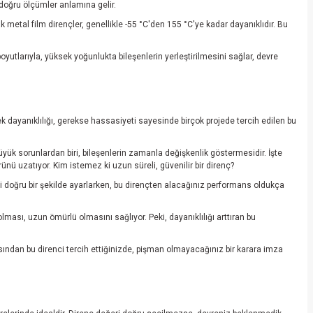
 doğru ölçümler anlamına gelir.
k metal film dirençler, genellikle -55 °C'den 155 °C'ye kadar dayanıklıdır. Bu
oyutlarıyla, yüksek yoğunlukta bileşenlerin yerleştirilmesini sağlar, devre
ek dayanıklılığı, gerekse hassasiyeti sayesinde birçok projede tercih edilen bu
büyük sorunlardan biri, bileşenlerin zamanla değişkenlik göstermesidir. İşte
ünü uzatıyor. Kim istemez ki uzun süreli, güvenilir bir direnç?
i doğru bir şekilde ayarlarken, bu dirençten alacağınız performans oldukça
ması, uzun ömürlü olmasını sağlıyor. Peki, dayanıklılığı arttıran bu
asından bu direnci tercih ettiğinizde, pişman olmayacağınız bir karara imza