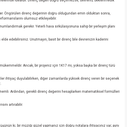
devrelerinde idealdir. Direnç değeri doğru seçilmezse, devreniz beklenmedik
 yeter. Öngörülen direnç değerinin doğru olduğundan emin olduktan sonra,
performanslarını olumsuz etkileyebilir.
konumlandırmak gerekir. Yeterli hava sirkülasyonuna sahip bir yerleşim planı
lde edebilirsiniz. Unutmayın, basit bir direnç bile devrenizin kaderini
çin mükemmeldir. Ancak, bir projeniz için 1K17 mi, yoksa başka bir direnç türü
er ihtiyaç duyulabilirken, diğer zamanlarda yüksek direnç veren bir seçenek
.
önemli. Ardından, gerekli direnç değerini hesaplarken matematiksel formülleri
ını artırabilir.
Düşünün ki, bir müziği güzel yapmanız için doğru notalara ihtiyacınız var; aynı