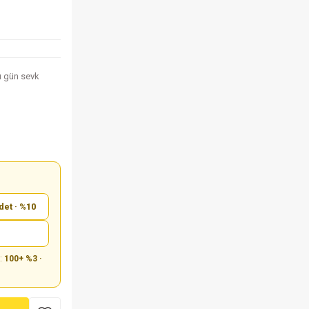
nı gün sevk
det · %10
m:
100+ %3 ·