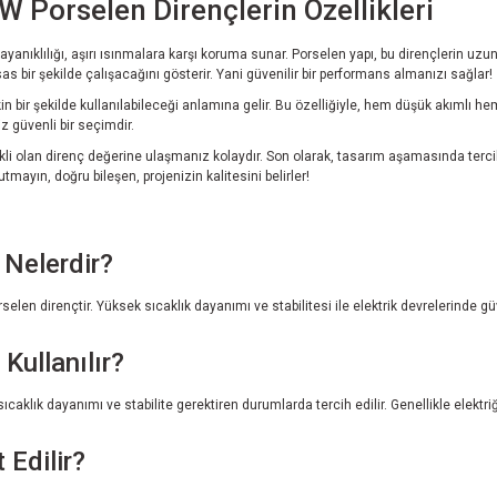
W Porselen Dirençlerin Özellikleri
yanıklılığı, aşırı ısınmalara karşı koruma sunar. Porselen yapı, bu dirençlerin uzun 
s bir şekilde çalışacağını gösterir. Yani güvenilir bir performans almanızı sağlar!
 bir şekilde kullanılabileceği anlamına gelir. Bu özelliğiyle, hem düşük akımlı hem
z güvenli bir seçimdir.
erekli olan direnç değerine ulaşmanız kolaydır. Son olarak, tasarım aşamasında terc
utmayın, doğru bileşen, projenizin kalitesini belirler!
 Nelerdir?
en dirençtir. Yüksek sıcaklık dayanımı ve stabilitesi ile elektrik devrelerinde gü
Kullanılır?
klık dayanımı ve stabilite gerektiren durumlarda tercih edilir. Genellikle elektriği
Edilir?