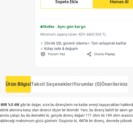
Sepete Ekle
Hemen Al
Stokta · Aynı gün kargo
Minimum sipariş tutarı: KDV dahil 500 TL
✓ 256-bit SSL güvenli ödeme
✓ Tüm anlaşmalı kartlar
✓ Kolay iade & değişim
Yorum Yaz
Ürünü Paylaş
Ürün Bilgisi
Taksit Seçenekleri
Yorumlar (0)
Önerileriniz
180R %5 4W
gibi bir değer, size bu dirençlerin ne kadar enerji taşıyacakları hakkın
ik akımına karşı olan direnci ölçen bir birimdir. Yani, bu direnç belirli bir akım g
ransla çalışır; bu da demektir ki, gerçek direnç değeri 171 ohm ile 189 ohm arasında 
abileceği maksimum gücü gösterir. Düşünün ki, 4W’lık bir direnç, devrede yüksek ıs