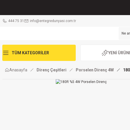
444 75 31
info@entegredunyasi.com.tr
TÜM KATEGORİLER
YENİ ÜRÜN
Anasayfa
Direnç Çeşitleri
Porselen Direnç 4W
180