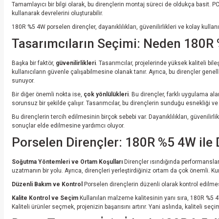
Tamamlayıcı bir bilgi olarak, bu dirençlerin montaj süreci de oldukça basit. PCB üze
kullanarak devrelerini oluşturabilir.
180R %5 4W porselen dirençler, dayanıklılıkları, güvenilirlikleri ve kolay kull
Tasarımcıların Seçimi: Neden 180R 
Başka bir faktör,
güvenilirlikleri
. Tasarımcılar, projelerinde yüksek kaliteli b
kullanıcıların güvenle çalışabilmesine olanak tanır. Ayrıca, bu dirençler genell
sunuyor.
Bir diğer önemli nokta ise,
çok yönlülükleri
. Bu dirençler, farklı uygulama al
sorunsuz bir şekilde çalışır. Tasarımcılar, bu dirençlerin sunduğu esnekliği v
Bu dirençlerin tercih edilmesinin birçok sebebi var. Dayanıklılıkları, güvenilir
sonuçlar elde edilmesine yardımcı oluyor.
Porselen Dirençler: 180R %5 4W ile D
Soğutma Yöntemleri ve Ortam Koşulları
Dirençler ısındığında performansları
uzatmanın bir yolu. Ayrıca, dirençleri yerleştirdiğiniz ortam da çok önemli. Ku
Düzenli Bakım ve Kontrol
Porselen dirençlerin düzenli olarak kontrol edilmes
Kalite Kontrol ve Seçim
Kullanılan malzeme kalitesinin yanı sıra, 180R %5 4W
Kaliteli ürünler seçmek, projenizin başarısını artırır. Yani aslında, kaliteli 