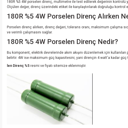
180R %5 4W porselen direnç, multimetre ile test edilerek değerinin kontrolü y
Ölçülen değer, direnç üzerindeki etiket ile karşılaştırılarak doğruluğu kontrol ed
180R %5 4W Porselen Direnç Alırken Nel
Porselen direnç alırken, direnç değeri, tolerans oranı, maksimum çalışma sıcakl
ve verimli çalışmasını sağlar.
180R %5 4W Porselen Direnç Nedir?
Bu komponent, elektrik devrelerinde akım akışını düzenlemek için kullanılan p
belirtir. 4W ise maksimum güç kapasitesini, yani dirençin 4 watt'a kadar güç t
len Direnç %5
resmi ve fiyatı sitemize eklenmiştir.