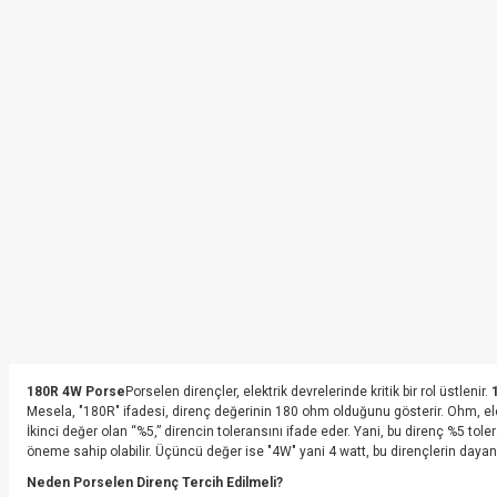
180R 4W Porse
Porselen dirençler, elektrik devrelerinde kritik bir rol üstlenir.
Mesela, "180R" ifadesi, direnç değerinin 180 ohm olduğunu gösterir. Ohm, elektr
İkinci değer olan “%5,” direncin toleransını ifade eder. Yani, bu direnç %5 tole
öneme sahip olabilir. Üçüncü değer ise "4W" yani 4 watt, bu dirençlerin dayan
Neden Porselen Direnç Tercih Edilmeli?