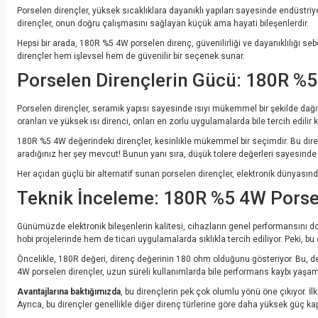
Porselen dirençler, yüksek sıcaklıklara dayanıklı yapıları sayesinde endüstriye
dirençler, onun doğru çalışmasını sağlayan küçük ama hayati bileşenlerdir.
Hepsi bir arada, 180R %5 4W porselen direnç, güvenilirliği ve dayanıklılığı sebe
dirençler hem işlevsel hem de güvenilir bir seçenek sunar.
Porselen Dirençlerin Gücü: 180R %5 
Porselen dirençler, seramik yapısı sayesinde ısıyı mükemmel bir şekilde dağıtı
oranları ve yüksek ısı direnci, onları en zorlu uygulamalarda bile tercih edilir 
180R %5 4W değerindeki dirençler, kesinlikle mükemmel bir seçimdir. Bu dirençl
aradığınız her şey mevcut! Bunun yanı sıra, düşük tolere değerleri sayesinde de
Her açıdan güçlü bir alternatif sunan porselen dirençler, elektronik dünyasın
Teknik İnceleme: 180R %5 4W Porsel
Günümüzde elektronik bileşenlerin kalitesi, cihazların genel performansını do
hobi projelerinde hem de ticari uygulamalarda sıklıkla tercih ediliyor. Peki, bu
Öncelikle, 180R değeri, direnç değerinin 180 ohm olduğunu gösteriyor. Bu, de
4W porselen dirençler, uzun süreli kullanımlarda bile performans kaybı yaşamıyo
Avantajlarına baktığımızda
, bu dirençlerin pek çok olumlu yönü öne çıkıyor. İ
Ayrıca, bu dirençler genellikle diğer direnç türlerine göre daha yüksek güç ka