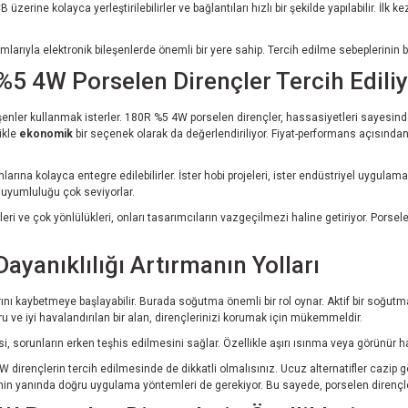
rine kolayca yerleştirilebilirler ve bağlantıları hızlı bir şekilde yapılabilir. İlk kez 
anımlarıyla elektronik bileşenlerde önemli bir yere sahip. Tercih edilme sebeplerinin
%5 4W Porselen Dirençler Tercih Edili
ileşenler kullanmak isterler. 180R %5 4W porselen dirençler, hassasiyetleri sayesi
ikle
ekonomik
bir seçenek olarak da değerlendiriliyor. Fiyat-performans açısında
anlarına kolayca entegre edilebilirler. İster hobi projeleri, ister endüstriyel uyg
e uyumluluğu çok seviyorlar.
likleri ve çok yönlülükleri, onları tasarımcıların vazgeçilmezi haline getiriyor. Pors
ayanıklılığı Artırmanın Yolları
nı kaybetmeye başlayabilir. Burada soğutma önemli bir rol oynar. Aktif bir soğutma
ru ve iyi havalandırılan bir alan, dirençlerinizi korumak için mükemmeldir.
i, sorunların erken teşhis edilmesini sağlar. Özellikle aşırı ısınma veya görünür 
 dirençlerin tercih edilmesinde de dikkatli olmalısınız. Ucuz alternatifler cazip g
seçimin yanında doğru uygulama yöntemleri de gerekiyor. Bu sayede, porselen dirençle