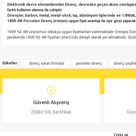
Elektronik devre elemanlarından Direnç; devreden geçen akımı sınırlayarak
farklı kullanım alanına da sahiptir.
Dirençler, karbon, metal, metal-oksit, taş, alüminyum tiplerinde ve 1/8Watt,
180R 4W Porselen Direnç ürününü uygun fiyat avantajı ile üye girişi yaparak s
180R %5 4W ürünümüz oldukça uygun fiyatlardan satılmaktadır. Entegre Dünya
perakende 180R %5 4W fiyatları sitemizde detaylı olarak yer almaktadır. Sizd
Bu ürünün fiyat bilgisi, resim, ürün açıklamalarında ve diğer konularda yete
Görüş ve önerileriniz için teşekkür ederiz.
Etiketler :
direnç satan firmalar
porselen direnç
direnç çeşitle
Ürün resmi kalitesiz, bozuk veya görüntülenemiyor.
Ürün açıklamasında eksik bilgiler bulunuyor.
Ürün bilgilerinde hatalar bulunuyor.
Ürün fiyatı diğer sitelerden daha pahalı.
Güvenli Alışveriş
Bu ürüne benzer farklı alternatifler olmalı.
256Bit SSL Sertifikalı
Ürün
ÜYELİK