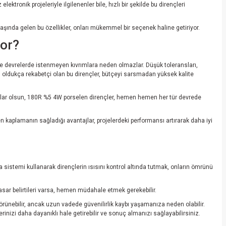
elektronik projeleriyle ilgilenenler bile, hızlı bir şekilde bu dirençleri
 başında gelen bu özellikler, onları mükemmel bir seçenek haline getiriyor.
yor?
nde devrelerde istenmeyen kıvrımlara neden olmazlar. Düşük toleransları,
n oldukça rekabetçi olan bu dirençler, bütçeyi sarsmadan yüksek kalite
ulamalar olsun, 180R %5 4W porselen dirençler, hemen hemen her tür devrede
elen kaplamanın sağladığı avantajlar, projelerdeki performansı artırarak daha iyi
 sistemi kullanarak dirençlerin ısısını kontrol altında tutmak, onların ömrünü
hasar belirtileri varsa, hemen müdahale etmek gerekebilir.
örünebilir, ancak uzun vadede güvenilirlik kaybı yaşamanıza neden olabilir.
rinizi daha dayanıklı hale getirebilir ve sonuç almanızı sağlayabilirsiniz.