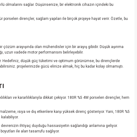
rlü olmalarını sağlar. Düşünsenize, bir elektronik cihazın içindeki bu
r porselen dirençler, sağlam yapıları ile birçok projeye hayat verir. Özetle, bu
bir çözüm arayışında olan mühendisler için bir arayış gibidir. Düşük aşınma
lığı, uzun vadede motor performansını belirleyebilir.
dirir. Hedefiniz, düşük güç tüketimi ve optimum görünümse, bu dirençlerde
bilirsiniz. projelerinizde gücü elinize almak, hiç bu kadar kolay olmamıştı.
rı
ıklılıkları ve kararlılıklarıyla dikkat çekiyor. 180R %5 4W porselen dirençler, hem
malzeme, ısıya ve dış etkenlere karşı yüksek direnç gösteriyor. Yani, 180R %5
kalabiliyor.
Bu, devrenizin ihtiyaç duyduğu hassasiyetin sağlandığı anlamına geliyor.
oyutları ile alan tasarrufu sağlıyor.