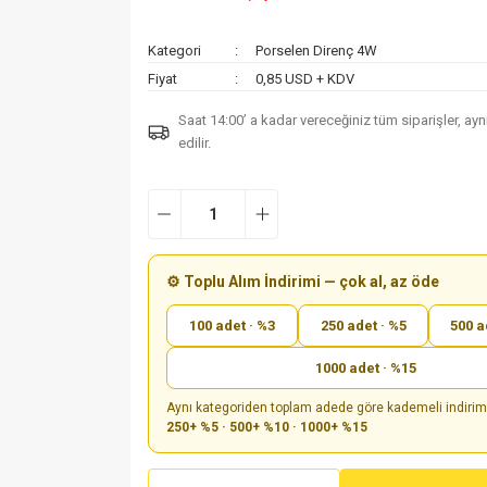
Kategori
Porselen Direnç 4W
Fiyat
0,85 USD + KDV
Saat 14:00’ a kadar vereceğiniz tüm siparişler, ay
edilir.
⚙️ Toplu Alım İndirimi — çok al, az öde
100 adet · %3
250 adet · %5
500 a
1000 adet · %15
Aynı kategoriden toplam adede göre kademeli indiri
250+ %5 · 500+ %10 · 1000+ %15