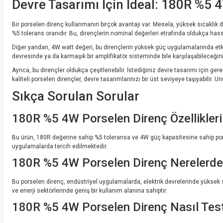
Devre Tasarımı İçin İdeal: 180R %5 4
Bir porselen direnç kullanmanın birçok avantajı var. Mesela, yüksek sıcaklık da
%5 tolerans oranıdır. Bu, dirençlerin nominal değerleri etrafında oldukça hassa
Diğer yandan, 4W watt değeri, bu dirençlerin yüksek güç uygulamalarında etkin
devresinde ya da karmaşık bir amplifikatör sisteminde bile karşılaşabileceğini
Ayrıca, bu dirençler oldukça çeşitlenebilir. İstediğiniz devre tasarımı için g
kaliteli porselen dirençler, devre tasarımlarınızı bir üst seviyeye taşıyabilir. Un
Sıkça Sorulan Sorular
180R %5 4W Porselen Direnç Özellikleri
Bu ürün, 180R değerine sahip %5 toleransa ve 4W güç kapasitesine sahip porsel
uygulamalarda tercih edilmektedir.
180R %5 4W Porselen Direnç Nerelerde 
Bu porselen direnç, endüstriyel uygulamalarda, elektrik devrelerinde yüksek sıca
ve enerji sektörlerinde geniş bir kullanım alanına sahiptir.
180R %5 4W Porselen Direnç Nasıl Test 