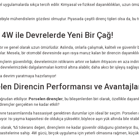
l uygulamalarda sıkça tercih edilir. Kimyasal ve fiziksel dayanıklılıkları, uzun ömü
biyle mühendislerin gözdesi olmuştur. Piyasada çeşitli direnç tipleri olsa da, bu tü
4W ile Devrelerde Yeni Bir Çağ!
r ve genel olarak uzun ömürlüdür. Aslında, onlarla çalışmak, kaliteli ve güvenilir 
kılar. Mesela, bir otomobil devresinde aşırı ısıya maruz kalan bir direncin dayanıklı
erin güvenilirliği, devrelerinizin istikrarını artırır ve bakım ihtiyacını en aza in
vrelerinizdeki dalgalanmaları kontrol altına alabilir, daha akıcı bir işleyiş sağlaya
da devrim yaratmaya hazırlanıyor!
en Direncin Performansı ve Avantajla
ğrudan etkiliyor.
Porselen dirençler
, bu bileşenlerden biri olarak, özellikle dayan
 dirençler gerçekten ne kadar etkili?
vre tasarımlarında hassasiyet gerektiren durumlar için ideal bir seçim. Porselen 
r. Isı yayma kapasitesi de oldukça yüksektir; böylece aşırı yük altında bile stabil 
lk olarak, %5 tolerans değeri, dirençlerin ne kadar güvenilir olduğunu gösteriyor. 
pasitelerine sahip. 4W gücü, birçok uygulama için yeterli olmasına rağmen, küçük b