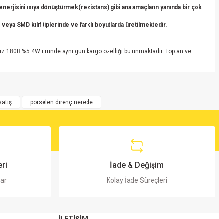
erjisini ısıya dönüştürmek(rezistans) gibi ana amaçların yanında bir çok
veya SMD kılıf tiplerinde ve farklı boyutlarda üretilmektedir.
iz 180R %5 4W üründe aynı gün kargo özelliği bulunmaktadır. Toptan ve
satış
porselen direnç nerede
ri
İade & Değişim
lar
Kolay İade Süreçleri
İLETİŞİM