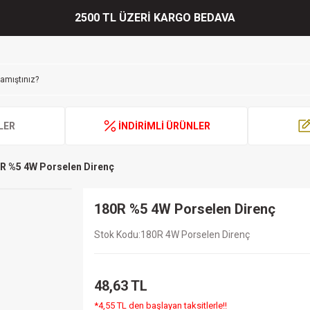
2500 TL ÜZERİ KARGO BEDAVA
LER
İNDİRİMLİ ÜRÜNLER
R %5 4W Porselen Direnç
180R %5 4W Porselen Direnç
Stok Kodu
180R 4W Porselen Direnç
48,63 TL
*4,55 TL den başlayan taksitlerle!!