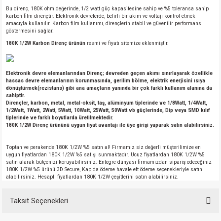
Bu direnç, 180K ohm değerinde, 1/2 watt güç kapasitesine sahip ve %5 toleransa sahip
karbon film dirençtir. Elektronik devrelerde, belirli bir akım ve voltajı kontrol etmek
amacıyla kullanılır. Karbon film kullanımı, dirençlerin stabil ve güvenilir performans
göstermesini sağlar.
180K 1/2W Karbon Direnç ürünün
resmi ve fiyatı sitemize eklenmiştir.
Elektronik devre elemanlarından Direnç; devreden geçen akımı sınırlayarak özellikle
hassas devre elemanlarının korunmasında, gerilim bölme, elektrik enerjisini ısıya
dönüştürmek(rezistans) gibi ana amaçların yanında bir çok farklı kullanım alanına da
sahiptir.
Dirençler, karbon, metal, metal-oksit, taş, alüminyum tiplerinde ve 1/8Watt, 1/4Watt,
1/2Watt, 1Watt, 2Watt, 5Watt, 10Watt, 25Watt, 50Watt vb güçlerinde, Dip veya SMD kılıf
tiplerinde ve farklı boyutlarda üretilmektedir.
180K 1/2W Direnç ürününü uygun fiyat avantajı ile üye girişi yaparak satın alabilirsiniz.
Toptan ve perakende 180K 1/2W %5 satın al! Firmamız siz değerli müşterilimize en
uygun fiyatlardan 180K 1/2W %5 satışı sunmaktadır. Ucuz fiyatlardan 180K 1/2W %5
satın alarak bütçenizi koruyabilirsiniz. Entegre dünyası firmamızdan sipariş edeceğiniz
180K 1/2W %5 ürünü 3D Secure, Kapıda ödeme havale eft ödeme seçenekleriyle satın
alabilirsiniz. Hesaplı fiyatlardan 180K 1/2W çeşitlerini satın alabilirsiniz.
Taksit Seçenekleri