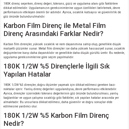
180K direnç seçerken, direnç değeri, tolerans, gücü ve uygulama alanı gibi faktörlere
dikkat edilmelidir. Uygulamanızın gereksinimlerine uygun özellikleri belirlemek, devre
performansını etkileyen önemli bir adımdır. Ayrıca, sıcaklık katsayısı ve güvenilirlik de
göz önünde bulundurulmalıdır.
Karbon Film Direnç ile Metal Film
Direnç Arasındaki Farklar Nedir?
Karbon film dirençler, yüksek sıcaklık ve nem dayanımına sahip olup, genellikle düşük
maliyetli çözümler sunar. Metal film dirençler ise daha yüksek hassasiyet sunar, sıcaklık
değişimlerine karşı daha dayanıklıdır ve genellikle daha düşük gürültü üretir. Bu nedenle,
uygulama gereksinimlerine göre seçim yapılmalıdır.
180K 1/2W %5 Dirençlerle İlgili Sık
Yapılan Hatalar
180K 1/2W %5 dirençler, doğru ölçümler yapmak için dikkat edilmesi gereken bazı
noktalar içerir. Yanlış direnç değerleri uygulandıysa, devre performansı etkilenebilir.
Ayrıca, dirençler üzerindeki tolerans değerlerinin göz önünde bulundurulması, yanlış
bağlantılar ve uygun çalışma sıcaklığı gibi faktörler, sık yapılan hatalar arasında yer
almaktadır. Bu unsurlara dikkat edilmesi, daha güvenilir ve doğru sonuçlar elde
edilmesine yardımcı olur.
180K 1/2W %5 Karbon Film Direnç
Nedir?