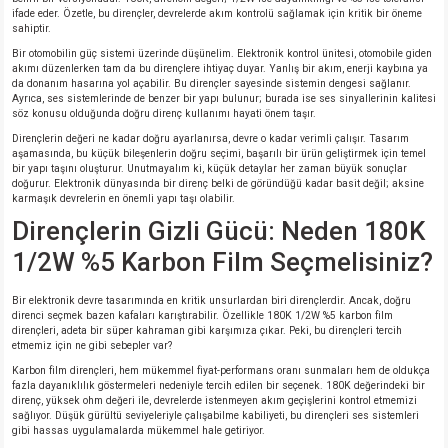
ifade eder. Özetle, bu dirençler, devrelerde akım kontrolü sağlamak için kritik bir öneme
sahiptir.
isi
Bir otomobilin güç sistemi üzerinde düşünelim. Elektronik kontrol ünitesi, otomobile giden
akımı düzenlerken tam da bu dirençlere ihtiyaç duyar. Yanlış bir akım, enerji kaybına ya
da donanım hasarına yol açabilir. Bu dirençler sayesinde sistemin dengesi sağlanır.
erisi
Ayrıca, ses sistemlerinde de benzer bir yapı bulunur; burada ise ses sinyallerinin kalitesi
söz konusu olduğunda doğru direnç kullanımı hayati önem taşır.
releri
Dirençlerin değeri ne kadar doğru ayarlanırsa, devre o kadar verimli çalışır. Tasarım
aşamasında, bu küçük bileşenlerin doğru seçimi, başarılı bir ürün geliştirmek için temel
bir yapı taşını oluşturur. Unutmayalım ki, küçük detaylar her zaman büyük sonuçlar
doğurur. Elektronik dünyasında bir direnç belki de göründüğü kadar basit değil; aksine
P MARKA)
karmaşık devrelerin en önemli yapı taşı olabilir.
Dirençlerin Gizli Gücü: Neden 180K
1/2W %5 Karbon Film Seçmelisiniz?
Bir elektronik devre tasarımında en kritik unsurlardan biri dirençlerdir. Ancak, doğru
direnci seçmek bazen kafaları karıştırabilir. Özellikle 180K 1/2W %5 karbon film
dirençleri, adeta bir süper kahraman gibi karşımıza çıkar. Peki, bu dirençleri tercih
etmemiz için ne gibi sebepler var?
Karbon film dirençleri, hem mükemmel fiyat-performans oranı sunmaları hem de oldukça
fazla dayanıklılık göstermeleri nedeniyle tercih edilen bir seçenek. 180K değerindeki bir
direnç, yüksek ohm değeri ile, devrelerde istenmeyen akım geçişlerini kontrol etmemizi
sağlıyor. Düşük gürültü seviyeleriyle çalışabilme kabiliyeti, bu dirençleri ses sistemleri
gibi hassas uygulamalarda mükemmel hale getiriyor.