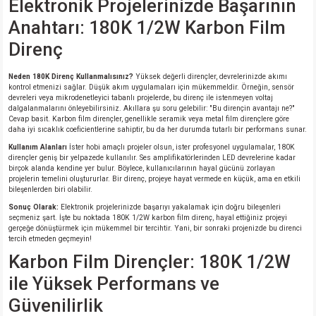
Elektronik Projelerinizde Başarının
si
ansatör
 Kılıf
Anahtarı: 180K 1/2W Karbon Film
si
a Tipi Kondansatör
 Kılıf
Direnç
risi
Tipi Kondansatör
 Kılıf
Neden 180K Direnç Kullanmalısınız?
Yüksek değerli dirençler, devrelerinizde akımı
kontrol etmenizi sağlar. Düşük akım uygulamaları için mükemmeldir. Örneğin, sensör
devreleri veya mikrodenetleyici tabanlı projelerde, bu direnç ile istenmeyen voltaj
si
nsatör
 Kılıf
dalgalanmalarını önleyebilirsiniz. Akıllara şu soru gelebilir: "Bu dirençin avantajı ne?"
Cevap basit. Karbon film dirençler, genellikle seramik veya metal film dirençlere göre
daha iyi sıcaklık coeficientlerine sahiptir, bu da her durumda tutarlı bir performans sunar.
si
r 1206 Kılıf
Kılıf
Kullanım Alanları
İster hobi amaçlı projeler olsun, ister profesyonel uygulamalar, 180K
dirençler geniş bir yelpazede kullanılır. Ses amplifikatörlerinden LED devrelerine kadar
birçok alanda kendine yer bulur. Böylece, kullanıcılarının hayal gücünü zorlayan
si
 402 Kılıf
Kılıf
projelerin temelini oluştururlar. Bir direnç, projeye hayat vermede en küçük, ama en etkili
bileşenlerden biri olabilir.
Sonuç Olarak:
Elektronik projelerinizde başarıyı yakalamak için doğru bileşenleri
isi
 603 Kılıf
Kılıf
seçmeniz şart. İşte bu noktada 180K 1/2W karbon film direnç, hayal ettiğiniz projeyi
gerçeğe dönüştürmek için mükemmel bir tercihtir. Yani, bir sonraki projenizde bu direnci
tercih etmeden geçmeyin!
si
 805 Kılıf
5W
Karbon Film Dirençler: 180K 1/2W
ile Yüksek Performans ve
isi
nsatör
W
Güvenilirlik
si
atör
W