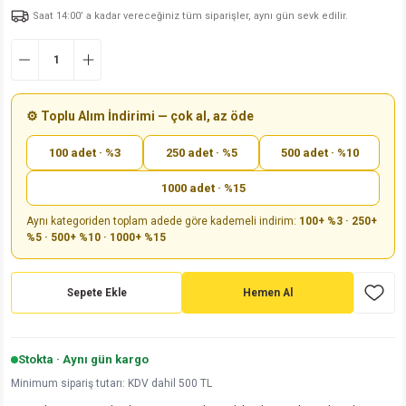
Saat 14:00’ a kadar vereceğiniz tüm siparişler, aynı gün sevk edilir.
md
risi
Klemens 180C
nsatör
erisi
renç %5 2W
Kılıf
risi
Klemens 90C
atör
risi
enç 1/8w
Kılıf
i
satör
risi
enç %1 1/2W
k kapasitör
⚙️ Toplu Alım İndirimi — çok al, az öde
100 adet · %3
250 adet · %5
500 adet · %10
si
atör
risi
enç %1 1/4W
1000 adet · %15
si
tör
risi
renç 1/2W
ad
iyot
Aynı kategoriden toplam adede göre kademeli indirim:
100+ %3 · 250+
%5 · 500+ %10 · 1000+ %15
si
atör
Serisi
renç 10W
isi
satör
Serisi
enç 1W
r 1206 Kılıf
Sepete Ekle
Hemen Al
 Serisi,45 Serisi
atör
Serisi
renç 20W
 1206 Kılıf - 25 Adet
iyot
Stokta · Aynı gün kargo
risi
tör
isi
enç 2W
 402 Kılıf
Minimum sipariş tutarı: KDV dahil 500 TL