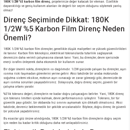
180K 1/2W %5 karbon film direnç
, projelerinize değer katacak bir eleman. Özellikle
si
nsatörler
ç 25W
od
dayanıklılığı ve geniş kullanım alanları ile değerli bir seçim olduğunu söylemek yanlış
olmaz!
Direnç Seçiminde Dikkat: 180K
ndansatör
ç 3W
ç
1/2W %5 Karbon Film Direnç Neden
ver
d Kondansatörler
ç 4W
Önemli?
si
ansatör
ç 6W
180K 1/2W %5 karbon film dirençler, genellikle düşük maliyetleri ve yüksek güvenilirlikleri
ile tanınır. Karbon film teknolojisi, elektriksel toleranslarda tutarlılık sağlayarak
devrenizin daha verimli çalışmasına olanak tanır. Yani, bu dirençler, devre içerisinde
si
Kondansatör
ç 7W
d
enerji israfını önleyerek daha ekonomik bir kullanım sunar.
Bir diğer önemli nokta, dirençlerin ısı dağılımıdır. 1/2W gücünde çalışan bu dirençler, aşırı
ısınma riski taşımadan görevlerini yerine getirir. Aksi takdirde bir araba motorunda
isi
ansatör
ç 8W
soğutma sistemi eksikse, motorun aşırı ısınacağı ve zarar göreceği gibi, devrenizde de
aşırı ısınma sorunları yaşayabilirsiniz. Dolayısıyla, doğru direnç seçimi, güvenli bir
çalışma ortamı yaratır.
si
ster AXİAL Kondansatör
ç 9W
%5’lik tolerans değeri, dirençlerin ne kadar doğru çalışacağını belirler. Yani, 180K direnç
için tolerans limitleri içinde kalmak, devre performansınızı iyileştirir. Tolerans, bir tür
güvenlik payı gibidir; bir otobanda hız sınırını aşmamak için dikkatli olmalısınız. Aksi
risi
ndansatörler
takdirde, devreniz beklenmedik bir şekilde arızalanabilir. Böylece, doğru direnç ile güvenli
bir yolculuk yapabilirsiniz.
isi
atör
Bu esaslar göz önüne alındığında, 180K 1/2W %5 karbon film dirençlerin doğru seçim
için neden bu kadar kritik olduğunu daha net anlayabilirsiniz.