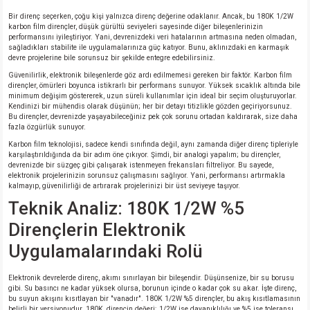
Bir direnç seçerken, çoğu kişi yalnızca direnç değerine odaklanır. Ancak, bu 180K 1/2W
karbon film dirençler, düşük gürültü seviyeleri sayesinde diğer bileşenlerinizin
isi
performansını iyileştiriyor. Yani, devrenizdeki veri hatalarının artmasına neden olmadan,
sağladıkları stabilite ile uygulamalarınıza güç katıyor. Bunu, aklınızdaki en karmaşık
devre projelerine bile sorunsuz bir şekilde entegre edebilirsiniz.
si
Güvenilirlik, elektronik bileşenlerde göz ardı edilmemesi gereken bir faktör. Karbon film
dirençler, ömürleri boyunca istikrarlı bir performans sunuyor. Yüksek sıcaklık altında bile
minimum değişim göstererek, uzun süreli kullanımlar için ideal bir seçim oluşturuyorlar.
isi
Kendinizi bir mühendis olarak düşünün; her bir detayı titizlikle gözden geçiriyorsunuz.
Bu dirençler, devrenizde yaşayabileceğiniz pek çok sorunu ortadan kaldırarak, size daha
fazla özgürlük sunuyor.
isi
Karbon film teknolojisi, sadece kendi sınıfında değil, aynı zamanda diğer direnç tipleriyle
karşılaştırıldığında da bir adım öne çıkıyor. Şimdi, bir analogi yapalım; bu dirençler,
devrenizde bir süzgeç gibi çalışarak istenmeyen frekansları filtreliyor. Bu sayede,
risi
elektronik projelerinizin sorunsuz çalışmasını sağlıyor. Yani, performansı artırmakla
kalmayıp, güvenilirliği de artırarak projelerinizi bir üst seviyeye taşıyor.
Teknik Analiz: 180K 1/2W %5
risi
Dirençlerin Elektronik
si
Uygulamalarındaki Rolü
si
Elektronik devrelerde direnç, akımı sınırlayan bir bileşendir. Düşünsenize, bir su borusu
gibi. Su basıncı ne kadar yüksek olursa, borunun içinde o kadar çok su akar. İşte direnç,
bu suyun akışını kısıtlayan bir "vanadır". 180K 1/2W %5 dirençler, bu akış kısıtlamasının
risi
belirli bir versiyonudur. 180K, direncin değeri; 1/2W ise dayanıklılığı ve %5 ise toleransı