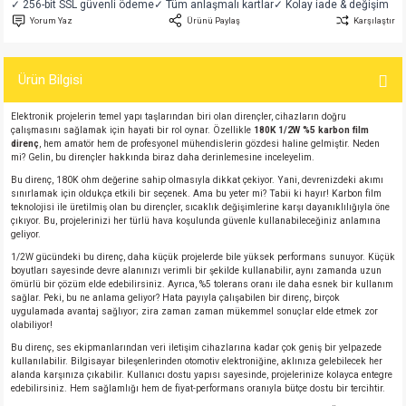
✓ 256-bit SSL güvenli ödeme
✓ Tüm anlaşmalı kartlar
✓ Kolay iade & değişim
si
atör
Serisi
enç 3W
 603 Kılıf
Yorum Yaz
Ürünü Paylaş
Karşılaştır
si
satör
erisi
enç 4W
 603 Kılıf - 25 Adet
Ürün Bilgisi
4 Serisi,27 Serisi,93 Serisi
atör
Serisi
enç 5W
 805 Kılıf
Elektronik projelerin temel yapı taşlarından biri olan dirençler, cihazların doğru
çalışmasını sağlamak için hayati bir rol oynar. Özellikle
180K 1/2W %5 karbon film
direnç
, hem amatör hem de profesyonel mühendislerin gözdesi haline gelmiştir. Neden
tör
 Serisi
ç 10W
 805 Kılıf - 25 Adet
mi? Gelin, bu dirençler hakkında biraz daha derinlemesine inceleyelim.
Bu direnç, 180K ohm değerine sahip olmasıyla dikkat çekiyor. Yani, devrenizdeki akımı
sınırlamak için oldukça etkili bir seçenek. Ama bu yeter mi? Tabii ki hayır! Karbon film
erisi
atör
erisi
ç 11W
d
teknolojisi ile üretilmiş olan bu dirençler, sıcaklık değişimlerine karşı dayanıklılığıyla öne
çıkıyor. Bu, projelerinizi her türlü hava koşulunda güvenle kullanabileceğiniz anlamına
geliyor.
isi
satör
ç 13W
1/2W gücündeki bu direnç, daha küçük projelerde bile yüksek performans sunuyor. Küçük
boyutları sayesinde devre alanınızı verimli bir şekilde kullanabilir, aynı zamanda uzun
isi
atör
ç 14W
ömürlü bir çözüm elde edebilirsiniz. Ayrıca, %5 tolerans oranı ile daha esnek bir kullanım
sağlar. Peki, bu ne anlama geliyor? Hata payıyla çalışabilen bir direnç, birçok
uygulamada avantaj sağlıyor; zira zaman zaman mükemmel sonuçlar elde etmek zor
olabiliyor!
i
satör
ç 15W
Bu direnç, ses ekipmanlarından veri iletişim cihazlarına kadar çok geniş bir yelpazede
kullanılabilir. Bilgisayar bileşenlerinden otomotiv elektroniğine, aklınıza gelebilecek her
isi
atör
ç 17W
iyot
alanda karşınıza çıkabilir. Kullanıcı dostu yapısı sayesinde, projelerinize kolayca entegre
edebilirsiniz. Hem sağlamlığı hem de fiyat-performans oranıyla bütçe dostu bir tercihtir.