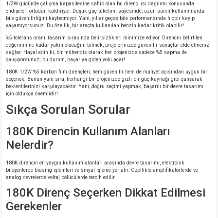
1/2W gücünde çalışma kapasitesine sahip olan bu direnç, ısı dağılımı konusunda
endişeleri ortadan kaldırıyor. Düşük güç tüketimi sayesinde, uzun süreli kullanımlarda
bile güvenilirliğini kaybetmiyor. Yani, yıllar geçse bile performansında hiçbir kayıp
yaşamıyorsunuz. Bu özellik, bir araçta kullanılan benzin kadar kritik olabilir!
%5 tolerans oranı, tasarım sırasında belirsizlikleri minimize ediyor. Direncin belirtilen
değerinin ne kadar yakın olacağını bilmek, projelerinizde güvenilir sonuçlar elde etmenizi
sağlar. Hayal edin ki, bir mühendis olarak her projenizde sadece %5 sapma ile
çalışıyorsunuz; bu durum, başarıya giden yolu açar!
180K 1/2W %5 karbon film dirençleri, hem güvenilir hem de maliyet açısından uygun bir
seçenek. Bunun yanı sıra, herhangi bir projenizde gizli bir güç kaynağı gibi çalışarak
beklentilerinizi karşılayacaktır. Yani, doğru seçimi yapmak, başarılı bir devre tasarımı
için oldukça önemlidir!
Sıkça Sorulan Sorular
180K Direncin Kullanım Alanları
Nelerdir?
180K direncin en yaygın kullanım alanları arasında devre tasarımı, elektronik
bileşenlerde biasing işlemleri ve sinyal işleme yer alır. Özellikle amplifikatörlerde ve
analog devrelerde voltaj bölücülerde tercih edilir.
180K Direnç Seçerken Dikkat Edilmesi
Gerekenler