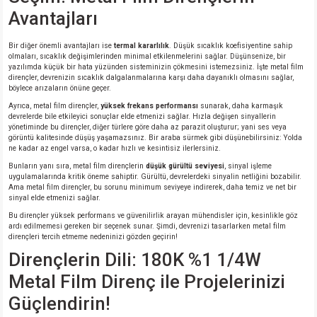
si
ansatör
 Kılıf
Avantajları
si
a Tipi Kondansatör
 Kılıf
Bir diğer önemli avantajları ise
termal kararlılık
. Düşük sıcaklık koefisiyentine sahip
olmaları, sıcaklık değişimlerinden minimal etkilenmelerini sağlar. Düşünsenize, bir
yazılımda küçük bir hata yüzünden sisteminizin çökmesini istemezsiniz. İşte metal film
risi
Tipi Kondansatör
 Kılıf
dirençler, devrenizin sıcaklık dalgalanmalarına karşı daha dayanıklı olmasını sağlar,
böylece arızaların önüne geçer.
Ayrıca, metal film dirençler,
yüksek frekans performansı
sunarak, daha karmaşık
si
nsatör
 Kılıf
devrelerde bile etkileyici sonuçlar elde etmenizi sağlar. Hızla değişen sinyallerin
yönetiminde bu dirençler, diğer türlere göre daha az parazit oluşturur; yani ses veya
görüntü kalitesinde düşüş yaşamazsınız. Bir araba sürmek gibi düşünebilirsiniz: Yolda
si
r 1206 Kılıf
Kılıf
ne kadar az engel varsa, o kadar hızlı ve kesintisiz ilerlersiniz.
Bunların yanı sıra, metal film dirençlerin
düşük gürültü seviyesi
, sinyal işleme
uygulamalarında kritik öneme sahiptir. Gürültü, devrelerdeki sinyalin netliğini bozabilir.
si
 402 Kılıf
Kılıf
Ama metal film dirençler, bu sorunu minimum seviyeye indirerek, daha temiz ve net bir
sinyal elde etmenizi sağlar.
isi
 603 Kılıf
Kılıf
Bu dirençler yüksek performans ve güvenilirlik arayan mühendisler için, kesinlikle göz
ardı edilmemesi gereken bir seçenek sunar. Şimdi, devrenizi tasarlarken metal film
dirençleri tercih etmeme nedeninizi gözden geçirin!
si
 805 Kılıf
5W
Dirençlerin Dili: 180K %1 1/4W
Metal Film Direnç ile Projelerinizi
isi
nsatör
W
Güçlendirin!
si
atör
W