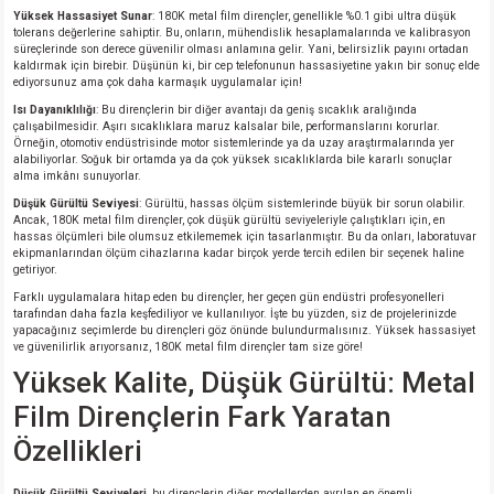
Yüksek Hassasiyet Sunar
: 180K metal film dirençler, genellikle %0.1 gibi ultra düşük
tolerans değerlerine sahiptir. Bu, onların, mühendislik hesaplamalarında ve kalibrasyon
isi
süreçlerinde son derece güvenilir olması anlamına gelir. Yani, belirsizlik payını ortadan
kaldırmak için birebir. Düşünün ki, bir cep telefonunun hassasiyetine yakın bir sonuç elde
ediyorsunuz ama çok daha karmaşık uygulamalar için!
erisi
Isı Dayanıklılığı
: Bu dirençlerin bir diğer avantajı da geniş sıcaklık aralığında
çalışabilmesidir. Aşırı sıcaklıklara maruz kalsalar bile, performanslarını korurlar.
Örneğin, otomotiv endüstrisinde motor sistemlerinde ya da uzay araştırmalarında yer
releri
alabiliyorlar. Soğuk bir ortamda ya da çok yüksek sıcaklıklarda bile kararlı sonuçlar
alma imkânı sunuyorlar.
Düşük Gürültü Seviyesi
: Gürültü, hassas ölçüm sistemlerinde büyük bir sorun olabilir.
P MARKA)
Ancak, 180K metal film dirençler, çok düşük gürültü seviyeleriyle çalıştıkları için, en
hassas ölçümleri bile olumsuz etkilememek için tasarlanmıştır. Bu da onları, laboratuvar
ekipmanlarından ölçüm cihazlarına kadar birçok yerde tercih edilen bir seçenek haline
getiriyor.
Farklı uygulamalara hitap eden bu dirençler, her geçen gün endüstri profesyonelleri
tarafından daha fazla keşfediliyor ve kullanılıyor. İşte bu yüzden, siz de projelerinizde
yapacağınız seçimlerde bu dirençleri göz önünde bulundurmalısınız. Yüksek hassasiyet
ve güvenilirlik arıyorsanız, 180K metal film dirençler tam size göre!
Yüksek Kalite, Düşük Gürültü: Metal
Film Dirençlerin Fark Yaratan
Özellikleri
Düşük Gürültü Seviyeleri
, bu dirençlerin diğer modellerden ayrılan en önemli