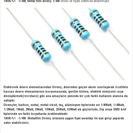
180K-%1 -1/4W, Metal film direnç 1/4W
resmi ve fiyatı sitemize eklenmiştir.
Elektronik devre elemanlarından Direnç; devreden geçen akımı sınırlayarak özellikle
hassas devre elemanlarının korunmasında, gerilim bölme, elektrik enerjisini ısıya
dönüştürmek(rezistans) gibi ana amaçların yanında bir çok farklı kullanım alanına da
sahiptir.
Dirençler, karbon, metal, metal-oksit, taş, alüminyum tiplerinde ve 1/8Watt, 1/4Watt,
1/2Watt, 1Watt, 2Watt, 5Watt, 10Watt, 25Watt, 50Watt vb güçlerinde, Dip veya SMD kılıf
tiplerinde ve farklı boyutlarda üretilmektedir.
180K-%1 -1/4W Metalfilm Direnç ürününü uygun fiyat avantajı ile üye girişi yaparak
satın alabilirsiniz.