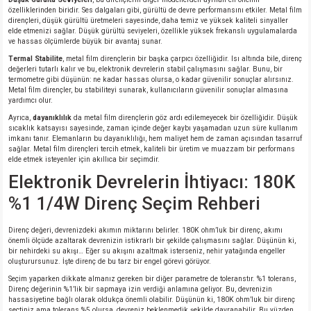
özelliklerinden biridir. Ses dalgaları gibi, gürültü de devre performansını etkiler. Metal film
dirençleri, düşük gürültü üretmeleri sayesinde, daha temiz ve yüksek kaliteli sinyaller
elde etmenizi sağlar. Düşük gürültü seviyeleri, özellikle yüksek frekanslı uygulamalarda
ve hassas ölçümlerde büyük bir avantaj sunar.
Termal Stabilite
, metal film dirençlerin bir başka çarpıcı özelliğidir. Isı altında bile, direnç
değerleri tutarlı kalır ve bu, elektronik devrelerin stabil çalışmasını sağlar. Bunu, bir
termometre gibi düşünün: ne kadar hassas olursa, o kadar güvenilir sonuçlar alırsınız.
Metal film dirençler, bu stabiliteyi sunarak, kullanıcıların güvenilir sonuçlar almasına
yardımcı olur.
Ayrıca,
dayanıklılık
da metal film dirençlerin göz ardı edilemeyecek bir özelliğidir. Düşük
sıcaklık katsayısı sayesinde, zaman içinde değer kaybı yaşamadan uzun süre kullanım
imkanı tanır. Elemanların bu dayanıklılığı, hem maliyet hem de zaman açısından tasarruf
sağlar. Metal film dirençleri tercih etmek, kaliteli bir üretim ve muazzam bir performans
elde etmek isteyenler için akıllıca bir seçimdir.
Elektronik Devrelerin İhtiyacı: 180K
%1 1/4W Direnç Seçim Rehberi
Direnç değeri, devrenizdeki akımın miktarını belirler. 180K ohm’luk bir direnç, akımı
önemli ölçüde azaltarak devrenizin istikrarlı bir şekilde çalışmasını sağlar. Düşünün ki,
bir nehirdeki su akışı… Eğer su akışını azaltmak isterseniz, nehir yatağında engeller
oluşturursunuz. İşte direnç de bu tarz bir engel görevi görüyor.
Seçim yaparken dikkate almanız gereken bir diğer parametre de toleranstır. %1 tolerans,
Direnç değerinin %1’lik bir sapmaya izin verdiği anlamına geliyor. Bu, devrenizin
hassasiyetine bağlı olarak oldukça önemli olabilir. Düşünün ki, 180K ohm’luk bir direnç
seçtiniz ama tolerans %5 olursa, devreniz beklenmedik şekilde davranabilir. Bu yüzden