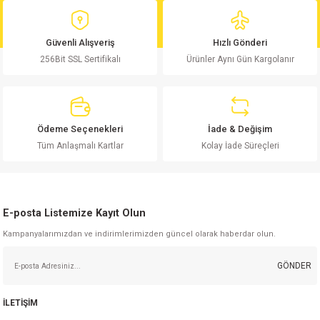
Ürün açıklamasında eksik bilgiler bulunuyor.
Ürün bilgilerinde hatalar bulunuyor.
Güvenli Alışveriş
Hızlı Gönderi
Ürün fiyatı diğer sitelerden daha pahalı.
256Bit SSL Sertifikalı
Ürünler Aynı Gün Kargolanır
Bu ürüne benzer farklı alternatifler olmalı.
Ödeme Seçenekleri
İade & Değişim
Tüm Anlaşmalı Kartlar
Kolay İade Süreçleri
Gönder
E-posta Listemize Kayıt Olun
Kampanyalarımızdan ve indirimlerimizden güncel olarak haberdar olun.
GÖNDER
İLETİŞİM