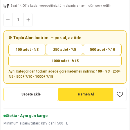
Saat 14:00’ a kadar vereceğiniz tüm siparişler, aynı gün sevk edilir.
md
risi
Klemens 180C
nsatör
erisi
renç %5 2W
Kılıf
risi
Klemens 90C
atör
risi
enç 1/8w
Kılıf
i
satör
risi
enç %1 1/2W
k kapasitör
⚙️ Toplu Alım İndirimi — çok al, az öde
100 adet · %3
250 adet · %5
500 adet · %10
si
atör
risi
enç %1 1/4W
1000 adet · %15
si
tör
risi
renç 1/2W
ad
iyot
Aynı kategoriden toplam adede göre kademeli indirim:
100+ %3 · 250+
%5 · 500+ %10 · 1000+ %15
si
atör
Serisi
renç 10W
isi
satör
Serisi
enç 1W
r 1206 Kılıf
Sepete Ekle
Hemen Al
 Serisi,45 Serisi
atör
Serisi
renç 20W
 1206 Kılıf - 25 Adet
iyot
Stokta · Aynı gün kargo
risi
tör
isi
enç 2W
 402 Kılıf
Minimum sipariş tutarı: KDV dahil 500 TL