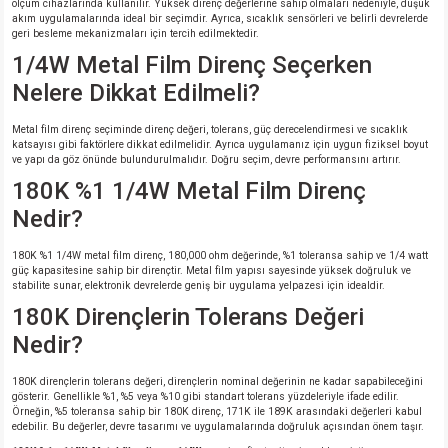
ölçüm cihazlarında kullanılır. Yüksek direnç değerlerine sahip olmaları nedeniyle, düşük
akım uygulamalarında ideal bir seçimdir. Ayrıca, sıcaklık sensörleri ve belirli devrelerde
geri besleme mekanizmaları için tercih edilmektedir.
1/4W Metal Film Direnç Seçerken
Nelere Dikkat Edilmeli?
Metal film direnç seçiminde direnç değeri, tolerans, güç derecelendirmesi ve sıcaklık
katsayısı gibi faktörlere dikkat edilmelidir. Ayrıca uygulamanız için uygun fiziksel boyut
ve yapı da göz önünde bulundurulmalıdır. Doğru seçim, devre performansını artırır.
180K %1 1/4W Metal Film Direnç
Nedir?
180K %1 1/4W metal film direnç, 180,000 ohm değerinde, %1 toleransa sahip ve 1/4 watt
güç kapasitesine sahip bir dirençtir. Metal film yapısı sayesinde yüksek doğruluk ve
stabilite sunar, elektronik devrelerde geniş bir uygulama yelpazesi için idealdir.
180K Dirençlerin Tolerans Değeri
Nedir?
180K dirençlerin tolerans değeri, dirençlerin nominal değerinin ne kadar sapabileceğini
gösterir. Genellikle %1, %5 veya %10 gibi standart tolerans yüzdeleriyle ifade edilir.
Örneğin, %5 toleransa sahip bir 180K direnç, 171K ile 189K arasındaki değerleri kabul
edebilir. Bu değerler, devre tasarımı ve uygulamalarında doğruluk açısından önem taşır.