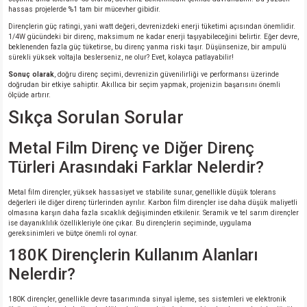
hassas projelerde %1 tam bir mücevher gibidir.
Dirençlerin güç ratingi, yani watt değeri, devrenizdeki enerji tüketimi açısından önemlidir.
1/4W gücündeki bir direnç, maksimum ne kadar enerji taşıyabileceğini belirtir. Eğer devre,
beklenenden fazla güç tüketirse, bu direnç yanma riski taşır. Düşünsenize, bir ampulü
sürekli yüksek voltajla beslerseniz, ne olur? Evet, kolayca patlayabilir!
Sonuç olarak
, doğru direnç seçimi, devrenizin güvenilirliği ve performansı üzerinde
doğrudan bir etkiye sahiptir. Akıllıca bir seçim yapmak, projenizin başarısını önemli
ölçüde artırır.
Sıkça Sorulan Sorular
Metal Film Direnç ve Diğer Direnç
Türleri Arasındaki Farklar Nelerdir?
Metal film dirençler, yüksek hassasiyet ve stabilite sunar, genellikle düşük tolerans
değerleri ile diğer direnç türlerinden ayrılır. Karbon film dirençler ise daha düşük maliyetli
olmasına karşın daha fazla sıcaklık değişiminden etkilenir. Seramik ve tel sarım dirençler
ise dayanıklılık özellikleriyle öne çıkar. Bu dirençlerin seçiminde, uygulama
gereksinimleri ve bütçe önemli rol oynar.
180K Dirençlerin Kullanım Alanları
Nelerdir?
180K dirençler, genellikle devre tasarımında sinyal işleme, ses sistemleri ve elektronik