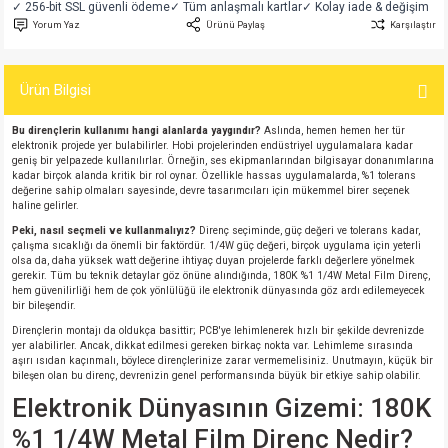
✓ 256-bit SSL güvenli ödeme
✓ Tüm anlaşmalı kartlar
✓ Kolay iade & değişim
si
atör
Serisi
enç 3W
 603 Kılıf
Yorum Yaz
Ürünü Paylaş
Karşılaştır
si
satör
erisi
enç 4W
 603 Kılıf - 25 Adet
Ürün Bilgisi
4 Serisi,27 Serisi,93 Serisi
atör
Serisi
enç 5W
 805 Kılıf
Bu dirençlerin kullanımı hangi alanlarda yaygındır?
Aslında, hemen hemen her tür
elektronik projede yer bulabilirler. Hobi projelerinden endüstriyel uygulamalara kadar
geniş bir yelpazede kullanılırlar. Örneğin, ses ekipmanlarından bilgisayar donanımlarına
tör
 Serisi
ç 10W
 805 Kılıf - 25 Adet
kadar birçok alanda kritik bir rol oynar. Özellikle hassas uygulamalarda, %1 tolerans
değerine sahip olmaları sayesinde, devre tasarımcıları için mükemmel birer seçenek
haline gelirler.
erisi
atör
erisi
ç 11W
d
Peki, nasıl seçmeli ve kullanmalıyız?
Direnç seçiminde, güç değeri ve tolerans kadar,
çalışma sıcaklığı da önemli bir faktördür. 1/4W güç değeri, birçok uygulama için yeterli
olsa da, daha yüksek watt değerine ihtiyaç duyan projelerde farklı değerlere yönelmek
isi
satör
ç 13W
gerekir. Tüm bu teknik detaylar göz önüne alındığında, 180K %1 1/4W Metal Film Direnç,
hem güvenilirliği hem de çok yönlülüğü ile elektronik dünyasında göz ardı edilemeyecek
bir bileşendir.
isi
atör
ç 14W
Dirençlerin montajı da oldukça basittir; PCB'ye lehimlenerek hızlı bir şekilde devrenizde
yer alabilirler. Ancak, dikkat edilmesi gereken birkaç nokta var. Lehimleme sırasında
aşırı ısıdan kaçınmalı, böylece dirençlerinize zarar vermemelisiniz. Unutmayın, küçük bir
i
satör
ç 15W
bileşen olan bu direnç, devrenizin genel performansında büyük bir etkiye sahip olabilir.
Elektronik Dünyasının Gizemi: 180K
isi
atör
ç 17W
iyot
%1 1/4W Metal Film Direnç Nedir?