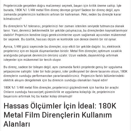
Projelerinizde gerçekten doğru malzemeyi seçmek, başarı için kritik öneme sahip. İşte
burada, 180K %1 1/4W metal film direnç devreye giriyor! Sadece bir direnç değil, aynı
isi
zamanda projelerinizin kalitesini artıran bir kahraman. Peki, neden bu dirençte karar
kılmalısınız?
Bu dirençlerin %1 toleransı, projelerinizi her zaman istenilen seviyede tutmanıza olanak
si
tanır. Yani, devreniz beklenmedik bir şekilde çalışmazsa, bu dirençlerden kaynaklanmıyor
olabilir! Projenizin kendine özgü gereksinimlerine uyum sağlamak açısından mükemmel
bir seçenek. Bu özellik, hassas ölçüm ve kontrolde son derece önemli bir rol oynar.
isi
Ayrıca, 1/4W gücü sayesinde bu dirençler, ısıyı etkili bir şekilde dağıtır. Isı, elektronik
projeleriniz için en büyük düşmanlardan biridir. Metal film dirençler, optimum sıcaklık
aralığında çalışarak devrenizin ömrünü uzatır. Uzun vadede, dayanıklılığı artırmak
isi
isteyenler için mükemmel bir tercih oluyor.
Bu direnç, sadece bir bileşen değil; aynı zamanda farklı projelerde geniş bir uygulama
risi
yelpazesine sahiptir. İster bir hobi projesi, ister profesyonel bir devre tasarımı olsun, 180K
dirençlerin sunduğu performanstan yararlanabilirsiniz. Projenizin farklı bölümlerindeki
elektrik akışını dengelemek için bu direncin sunduğu olanakları hayal edin!
risi
180K %1 1/4W metal film dirençler, projelerinizi güçlendirmek için harika bir araçtır.
Onların sunduğu hassasiyet, güvenilirlik ve uygulama kolaylığı ile, projelerinizin
başarısını artırmak hiç bu kadar kolay olmamıştı!
si
Hassas Ölçümler İçin İdeal: 180K
Metal Film Dirençlerin Kullanım
si
Alanları
risi