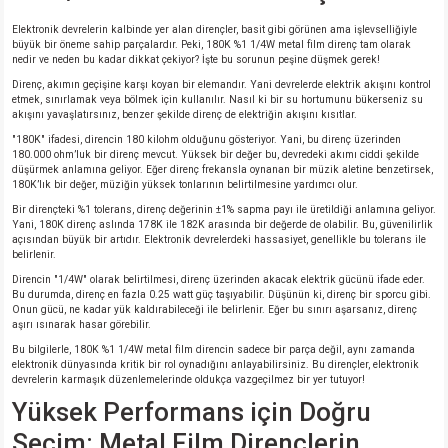
si
nsatörler
ç 25W
od
Elektronik devrelerin kalbinde yer alan dirençler, basit gibi görünen ama işlevselliğiyle
büyük bir öneme sahip parçalardır. Peki, 180K %1 1/4W metal film direnç tam olarak
nedir ve neden bu kadar dikkat çekiyor? İşte bu sorunun peşine düşmek gerek!
ndansatör
ç 3W
ç
Direnç, akımın geçişine karşı koyan bir elemandır. Yani devrelerde elektrik akışını kontrol
etmek, sınırlamak veya bölmek için kullanılır. Nasıl ki bir su hortumunu bükerseniz su
ver
d Kondansatörler
ç 4W
akışını yavaşlatırsınız, benzer şekilde direnç de elektriğin akışını kısıtlar.
"180K" ifadesi, direncin 180 kilohm olduğunu gösteriyor. Yani, bu direnç üzerinden
180.000 ohm’luk bir direnç mevcut. Yüksek bir değer bu, devredeki akımı ciddi şekilde
si
ansatör
ç 6W
düşürmek anlamına geliyor. Eğer direnç frekansla oynanan bir müzik aletine benzetirsek,
180K’lık bir değer, müziğin yüksek tonlarının belirtilmesine yardımcı olur.
si
Kondansatör
ç 7W
d
Bir dirençteki %1 tolerans, direnç değerinin ±1% sapma payı ile üretildiği anlamına geliyor.
Yani, 180K direnç aslında 178K ile 182K arasında bir değerde de olabilir. Bu, güvenilirlik
açısından büyük bir artıdır. Elektronik devrelerdeki hassasiyet, genellikle bu tolerans ile
belirlenir.
isi
ansatör
ç 8W
Direncin "1/4W" olarak belirtilmesi, direnç üzerinden akacak elektrik gücünü ifade eder.
Bu durumda, direnç en fazla 0.25 watt güç taşıyabilir. Düşünün ki, direnç bir sporcu gibi.
si
ster AXİAL Kondansatör
ç 9W
Onun gücü, ne kadar yük kaldırabileceği ile belirlenir. Eğer bu sınırı aşarsanız, direnç
aşırı ısınarak hasar görebilir.
Bu bilgilerle, 180K %1 1/4W metal film direncin sadece bir parça değil, aynı zamanda
risi
ndansatörler
elektronik dünyasında kritik bir rol oynadığını anlayabilirsiniz. Bu dirençler, elektronik
devrelerin karmaşık düzenlemelerinde oldukça vazgeçilmez bir yer tutuyor!
Yüksek Performans için Doğru
isi
atör
Seçim: Metal Film Dirençlerin