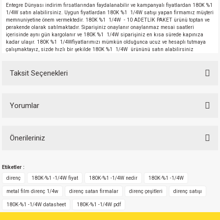
Entegre Dünyası indirim fırsatlarından faydalanabilir ve kampanyalı fiyatlardan 180K %1
1/4W satın alabilirsiniz. Uygun fiyatlardan 180K %1 1/4W satışı yapan firmamız müşteri
memnuniyetine önem vermektedir. 180K %1 1/4W - 10 ADETLİK PAKET ürünü toptan ve
perakende olarak satılmaktadır. Siparişiniz onaylanır onaylanmaz mesai saatleri
içerisinde aynı gün kargolanır ve 180K %1 1/4W siparişiniz en kısa sürede kapınıza
kadar ulaşır. 180K %1 1/4Wfiyatlarımızı mümkün olduğunca ucuz ve hesaplı tutmaya
çalışmaktayız, sizde hızlı bir şekilde 180K %1 1/4W ürününü satın alabilirsiniz
Taksit Seçenekleri
Yorumlar
Önerileriniz
Bu ürüne ilk yorumu siz yapın!
Bu ürünün fiyat bilgisi, resim, ürün açıklamalarında ve diğer konularda
Etiketler :
yetersiz gördüğünüz noktaları öneri formunu kullanarak tarafımıza
Yorum Yaz
iletebilirsiniz.
direnç
180K-%1 -1/4W fiyat
180K-%1 -1/4W nedir
180K-%1 -1/4W
Görüş ve önerileriniz için teşekkür ederiz.
metal film direnç 1/4w
direnç satan firmalar
direnç çeşitleri
direnç satışı
180K-%1 -1/4W datasheet
180K-%1 -1/4W pdf
Ürün resmi kalitesiz, bozuk veya görüntülenemiyor.